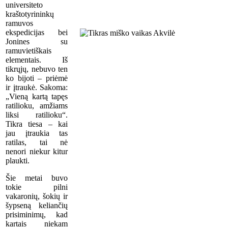
universiteto
kraštotyrininkų
ramuvos
ekspedicijas bei
Jonines su
ramuvietiškais
elementais. Iš
tikrųjų, nebuvo ten
ko bijoti – priėmė
ir įtraukė. Sakoma:
„Vieną kartą tapęs
ratilioku, amžiams
liksi ratilioku“.
Tikra tiesa – kai
jau įtraukia tas
ratilas, tai nė
nenori niekur kitur
plaukti.
Šie metai buvo
tokie pilni
vakaronių, šokių ir
šypseną keliančių
prisiminimų, kad
kartais niekam