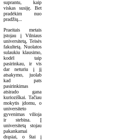
suprantu, kaip
viskas susiję. Bet
pradėkim nuo
pradžių...
Praeitais metais
įstojau į Vilniaus
universitetą, Teisės
fakultetą. Nuolatos
sulaukiu klausimo,
kodėl taip
pasirinkau, ir vis
dar neturiu į jį
atsakymo, juolab
kad pats
pasirinkimas
atsirado gana
kurioziškai. Tačiau
mokytis įdomu, o
universiteto
gyvenimas vilioja
ir stebina. Į
universitetą stojau
pakankamai
drąsiai, o štai į