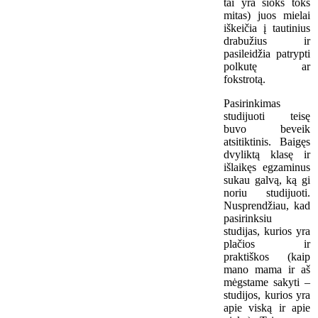
tai yra šioks toks
mitas) juos mielai
iškeičia į tautinius
drabužius ir
pasileidžia patrypti
polkutę ar
fokstrotą.
Pasirinkimas
studijuoti teisę
buvo beveik
atsitiktinis. Baigęs
dvyliktą klasę ir
išlaikęs egzaminus
sukau galvą, ką gi
noriu studijuoti.
Nusprendžiau, kad
pasirinksiu
studijas, kurios yra
plačios ir
praktiškos (kaip
mano mama ir aš
mėgstame sakyti –
studijos, kurios yra
apie viską ir apie