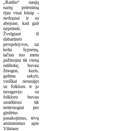
„Ratilio“ naujų
narių priėmimą
ėjau visai kitaip –
nedrąsiai ir su
abejone, kad gali
nepriimti.
Žvelgiant iš
dabartinės
perspektyvos, tai
kelia šypseną,
tačiau tuo metu
pažinojau tik vieną
ratiliokę, buvau
žmogus, kuris,
galima sakyti,
visiškai nesusijęs
su folkloru ir jo
neragavęs: su
folkloru buvau
susidūrusi tik
netiesiogiai per
girdėtus
pasakojimus, tėvų
atsiminimus apie
Vilniaus