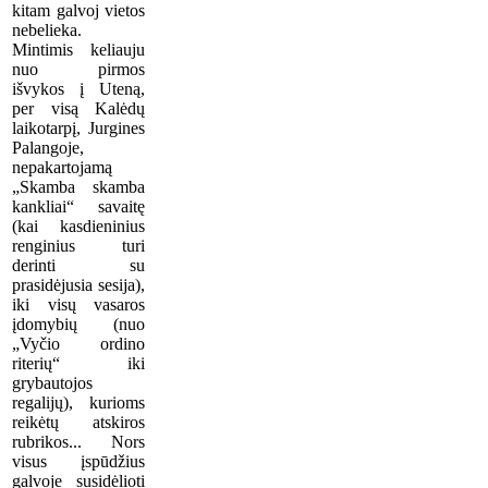
kitam galvoj vietos
nebelieka.
Mintimis keliauju
nuo pirmos
išvykos į Uteną,
per visą Kalėdų
laikotarpį, Jurgines
Palangoje,
nepakartojamą
„Skamba skamba
kankliai“ savaitę
(kai kasdieninius
renginius turi
derinti su
prasidėjusia sesija),
iki visų vasaros
įdomybių (nuo
„Vyčio ordino
riterių“ iki
grybautojos
regalijų), kurioms
reikėtų atskiros
rubrikos... Nors
visus įspūdžius
galvoje susidėlioti