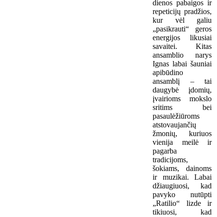
dienos pabaigos ir
repeticijų pradžios,
kur vėl galiu
„pasikrauti“ geros
energijos likusiai
savaitei. Kitas
ansamblio narys
Ignas labai šauniai
apibūdino
ansamblį – tai
daugybė įdomių,
įvairioms mokslo
sritims bei
pasaulėžiūroms
atstovaujančių
žmonių, kuriuos
vienija meilė ir
pagarba
tradicijoms,
šokiams, dainoms
ir muzikai. Labai
džiaugiuosi, kad
pavyko nutūpti
„Ratilio“ lizde ir
tikiuosi, kad