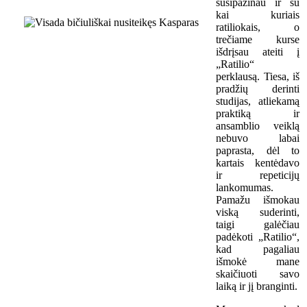
susipažinau ir su
kai kuriais
ratiliokais, o
trečiame kurse
išdrįsau ateiti į
„Ratilio“
perklausą. Tiesa, iš
pradžių derinti
studijas, atliekamą
praktiką ir
ansamblio veiklą
nebuvo labai
paprasta, dėl to
kartais kentėdavo
ir repeticijų
lankomumas.
Pamažu išmokau
viską suderinti,
taigi galėčiau
padėkoti „Ratilio“,
kad pagaliau
išmokė mane
skaičiuoti savo
laiką ir jį branginti.