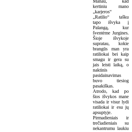
Manau, kad
kertiniu mano
„karjeros“
„Ratilio“ tašku
tapo išvyka į
Palangą, kur
šventėme Jurgines.
Šioje išvykoje
supratau, kokie
brangūs man yra
ratiliokai bei kaip
smagu ir gera su
jais leisti laiką, o
naktinis
pasidainavimas
buvo tiesiog
pasakiškas.
Atrodo, kad po
šios išvykos mane
visada ir visur lydi
ratiliokai ir esu jų
apsuptyje.
Pirmadieniais ir
trečiadieniais su
nekantrumu laukiu