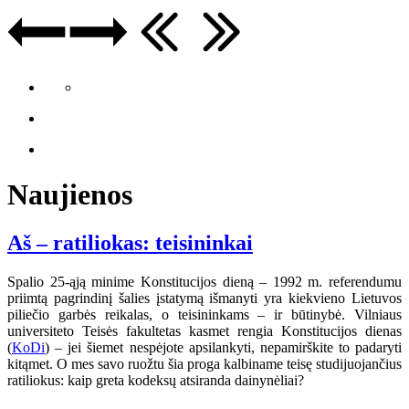
Naujienos
Aš – ratiliokas: teisininkai
Spalio 25-ąją minime Konstitucijos dieną – 1992 m. referendumu
priimtą pagrindinį šalies įstatymą išmanyti yra kiekvieno Lietuvos
piliečio garbės reikalas, o teisininkams – ir būtinybė. Vilniaus
universiteto Teisės fakultetas kasmet rengia Konstitucijos dienas
(
KoDi
) – jei šiemet nespėjote apsilankyti, nepamirškite to padaryti
kitąmet. O mes savo ruožtu šia proga kalbiname teisę studijuojančius
ratiliokus: kaip greta kodeksų atsiranda dainynėliai?