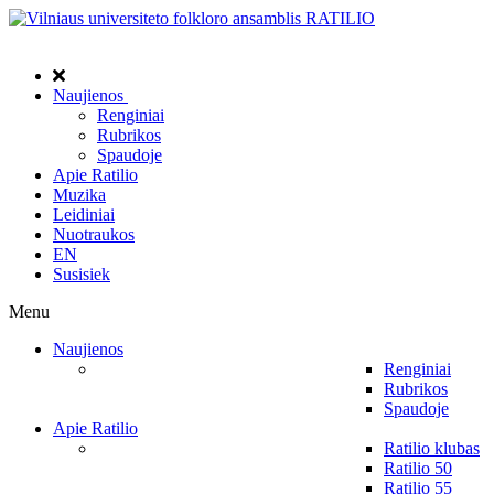
Naujienos
Renginiai
Rubrikos
Spaudoje
Apie Ratilio
Muzika
Leidiniai
Nuotraukos
EN
Susisiek
Menu
Naujienos
Renginiai
Rubrikos
Spaudoje
Apie Ratilio
Ratilio klubas
Ratilio 50
Ratilio 55