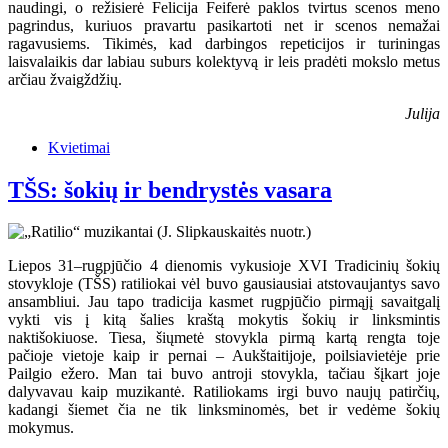
naudingi, o režisierė Felicija Feiferė paklos tvirtus scenos meno
pagrindus, kuriuos pravartu pasikartoti net ir scenos nemažai
ragavusiems. Tikimės, kad darbingos repeticijos ir turiningas
laisvalaikis dar labiau suburs kolektyvą ir leis pradėti mokslo metus
arčiau žvaigždžių.
Julija
Kvietimai
TŠS: šokių ir bendrystės vasara
Liepos 31–rugpjūčio 4 dienomis vykusioje XVI Tradicinių šokių
stovykloje (TŠS) ratiliokai vėl buvo gausiausiai atstovaujantys savo
ansambliui. Jau tapo tradicija kasmet rugpjūčio pirmąjį savaitgalį
vykti vis į kitą šalies kraštą mokytis šokių ir linksmintis
naktišokiuose. Tiesa, šiųmetė stovykla pirmą kartą rengta toje
pačioje vietoje kaip ir pernai – Aukštaitijoje, poilsiavietėje prie
Pailgio ežero. Man tai buvo antroji stovykla, tačiau šįkart joje
dalyvavau kaip muzikantė. Ratiliokams irgi buvo naujų patirčių,
kadangi šiemet čia ne tik linksminomės, bet ir vedėme šokių
mokymus.