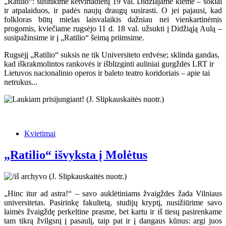
„Ratilio“: susitikime ketvirtadienį 19 val. Didžiajame kieme – šokiai
ir atpalaiduos, ir padės naujų draugų susirasti. O jei pajausi, kad
folkloras būtų mielas laisvalaikis dažniau nei vienkartinėmis
progomis, kviečiame rugsėjo 11 d. 18 val. užsukti į Didžiąją Aulą –
susipažinsime ir į „Ratilio“ šeimą priimsime.
Rugsėjį „Ratilio“ suksis ne tik Universiteto erdvėse; sklinda gandas,
kad iškrakmolintos rankovės ir išblizginti auliniai gurgždės LRT ir
Lietuvos nacionalinio operos ir baleto teatro koridoriais – apie tai
netrukus...
Kvietimai
„Ratilio“ išvyksta į Molėtus
„Hinc itur ad astra!“ – savo auklėtiniams žvaigždes žada Vilniaus
universitetas. Pasirinkę fakultetą, studijų kryptį, nusižiūrime savo
laimės žvaigždę perkeltine prasme, bet kartu ir iš tiesų pasirenkame
tam tikrą žvilgsnį į pasaulį, taip pat ir į dangaus kūnus: argi juos