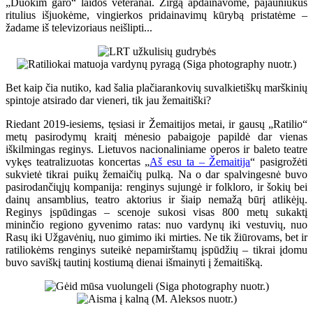
„Duokim garo“ laidos veteranai. Žirgą apdainavome, pajauniukus
ritulius išjuokėme, vingierkos pridainavimų kūrybą pristatėme –
žadame iš televizoriaus neišlipti...
Bet kaip čia nutiko, kad šalia plačiarankovių suvalkietiškų marškinių
spintoje atsirado dar vieneri, tik jau žemaitiški?
Riedant 2019-iesiems, tęsiasi ir Žemaitijos metai, ir gausų „Ratilio“
metų pasirodymų kraitį mėnesio pabaigoje papildė dar vienas
iškilmingas reginys. Lietuvos nacionaliniame operos ir baleto teatre
vykęs teatralizuotas koncertas „
Aš esu ta – Žemaitija
“ pasigrožėti
sukvietė tikrai puikų žemaičių pulką. Na o dar spalvingesnė buvo
pasirodančiųjų kompanija: renginys sujungė ir folkloro, ir šokių bei
dainų ansamblius, teatro aktorius ir šiaip nemažą būrį atlikėjų.
Reginys įspūdingas – scenoje sukosi visas 800 metų sukaktį
mininčio regiono gyvenimo ratas: nuo vardynų iki vestuvių, nuo
Rasų iki Užgavėnių, nuo gimimo iki mirties. Ne tik žiūrovams, bet ir
ratiliokėms renginys suteikė nepamirštamų įspūdžių – tikrai įdomu
buvo saviškį tautinį kostiumą dienai išmainyti į žemaitišką.