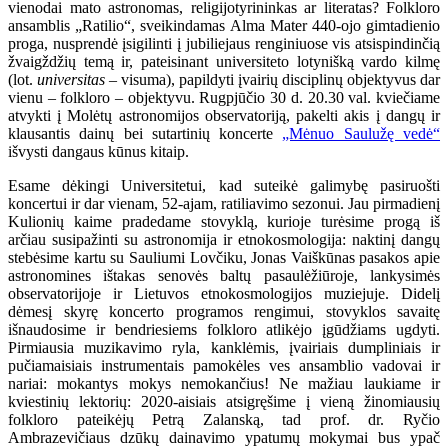
vienodai mato astronomas, religijotyrininkas ar literatas? Folkloro
ansamblis „Ratilio“, sveikindamas Alma Mater 440-ojo gimtadienio
proga, nusprendė įsigilinti į jubiliejaus renginiuose vis atsispindinčią
žvaigždžių temą ir, pateisinant universiteto lotynišką vardo kilmę
(lot.
universitas
– visuma), papildyti įvairių disciplinų objektyvus dar
vienu – folkloro – objektyvu. Rugpjūčio 30 d. 20.30 val. kviečiame
atvykti į Molėtų astronomijos observatoriją, pakelti akis į dangų ir
klausantis dainų bei sutartinių koncerte
„Mėnuo Saulužę vedė“
išvysti dangaus kūnus kitaip.
Esame dėkingi Universitetui, kad suteikė galimybę pasiruošti
koncertui ir dar vienam, 52-ajam, ratiliavimo sezonui. Jau pirmadienį
Kulionių kaime pradedame stovyklą, kurioje turėsime progą iš
arčiau susipažinti su astronomija ir etnokosmologija: naktinį dangų
stebėsime kartu su Sauliumi Lovčiku, Jonas Vaiškūnas pasakos apie
astronomines ištakas senovės baltų pasaulėžiūroje, lankysimės
observatorijoje ir Lietuvos etnokosmologijos muziejuje. Didelį
dėmesį skyrę koncerto programos rengimui, stovyklos savaitę
išnaudosime ir bendriesiems folkloro atlikėjo įgūdžiams ugdyti.
Pirmiausia muzikavimo ryla, kanklėmis, įvairiais dumpliniais ir
pučiamaisiais instrumentais pamokėles ves ansamblio vadovai ir
nariai: mokantys mokys nemokančius! Ne mažiau laukiame ir
kviestinių lektorių: 2020-aisiais atsigręšime į vieną žinomiausių
folkloro pateikėjų Petrą Zalanską, tad prof. dr. Ryčio
Ambrazevičiaus dzūkų dainavimo ypatumų mokymai bus ypač