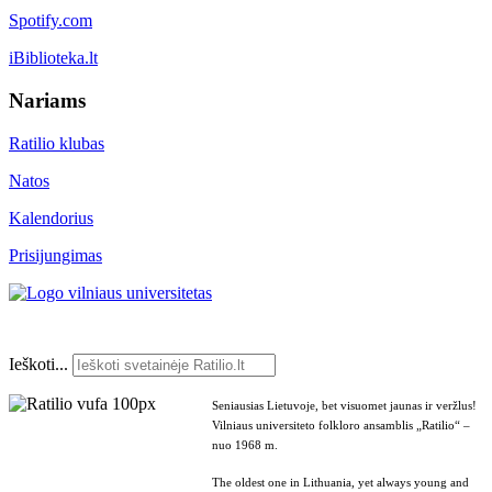
Spotify.com
iBiblioteka.lt
Nariams
Ratilio klubas
Natos
Kalendorius
Prisijungimas
Ieškoti...
Seniausias Lietuvoje, bet visuomet jaunas ir veržlus!
Vilniaus universiteto folkloro ansamblis „Ratilio“ –
nuo 1968 m.
The oldest one in Lithuania, yet always young and