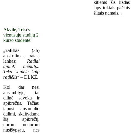
kitiems šis lizdas
taps tokiais pačiais
šiltais namais...
Akvilė, Teisės
vientisųjų studijų 2
kurso studentė:
„
rãtil‖as
(3b)
apskritimas, ratas,
lankas:
Ratilai
aplink mėnulį...
Teka saulelė kaip
ratilė̃lis
“ – DLKŽ.
Kol dar nesi
ansamblyje, tai
eilinė sąvoka ir
apibrėžtis. Tačiau
tapusi ansamblio
dalimi, skaitydama
šią apibrėžtį,
norom nenorom
nusišypsau, nes