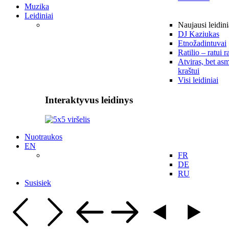
Muzika
Leidiniai
Naujausi leidini
DJ Kaziukas
Etnožadintuvai
Ratilio – ratui r
Atviras, bet asm
kraštui
Visi leidiniai
Interaktyvus leidinys
Nuotraukos
EN
FR
DE
RU
Susisiek