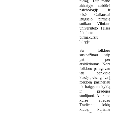
nieką). Taip mano
akiratyje atsidūrė
psichologija ir
teisė. Galiausiai
Rugsėjo pirmąją
sutikau Vilniaus
universiteto Teisės
fakulteto
pirmakursių
būryje.
Su folkloru
susipažinau taip
pat per
atsitiktinumą. Nors
folkloro paragavau
jau penktoje
klasėje, visa galva į
folklorą pasinėriau
tik baigęs mokyklą
ir pradėjęs
studijuoti. Antrame
kurse atradau
Tradicinių šokių
klubą, kuriame