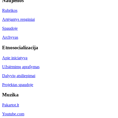
Naujienos
Rubrikos
Artėjantys renginiai
Spaudoje
Archyvas
Etnosocializacija
Apie iniciatyvą
Užsiėmimų aprašymas
Dalyvių atsiliepimai
Projektas spaudoje
Muzika
Pakartot.lt
Youtube.com