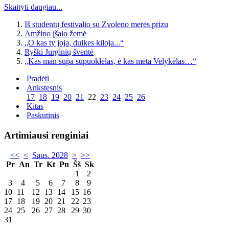
Skaityti daugiau...
Iš studentų festivalio su Zvoleno merės prizu
Amžino įšalo žemė
„O kas ty joja, dulkes kiloja...“
Ryški Jurginių šventė
„Kas man sūpa sūpuoklėlas, ė kas mėta Velykėlas…“
Pradėti
Ankstesnis
17
18
19
20
21
22
23
24
25
26
Kitas
Paskutinis
Artimiausi renginiai
<<
<
Saus. 2028
>
>>
Pr
An
Tr
Kt
Pn
Šš
Sk
1
2
3
4
5
6
7
8
9
10
11
12
13
14
15
16
17
18
19
20
21
22
23
24
25
26
27
28
29
30
31