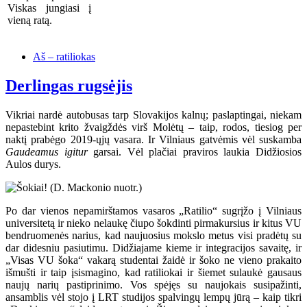
Viskas jungiasi į
vieną ratą.
Aš – ratiliokas
Derlingas rugsėjis
Vikriai nardė autobusas tarp Slovakijos kalnų; paslaptingai, niekam
nepastebint krito žvaigždės virš Molėtų – taip, rodos, tiesiog per
naktį prabėgo 2019-ųjų vasara. Ir Vilniaus gatvėmis vėl suskamba
Gaudeamus igitur
garsai. Vėl plačiai praviros laukia Didžiosios
Aulos durys.
Po dar vienos nepamirštamos vasaros „Ratilio“ sugrįžo į Vilniaus
universitetą ir nieko nelaukę čiupo šokdinti pirmakursius ir kitus VU
bendruomenės narius, kad naujuosius mokslo metus visi pradėtų su
dar didesniu pasiutimu. Didžiajame kieme ir integracijos savaitę, ir
„Visas VU šoka“ vakarą studentai žaidė ir šoko ne vieno prakaito
išmušti ir taip įsismagino, kad ratiliokai ir šiemet sulaukė gausaus
naujų narių pastiprinimo. Vos spėjęs su naujokais susipažinti,
ansamblis vėl stojo į LRT studijos spalvingų lempų jūrą – kaip tikri