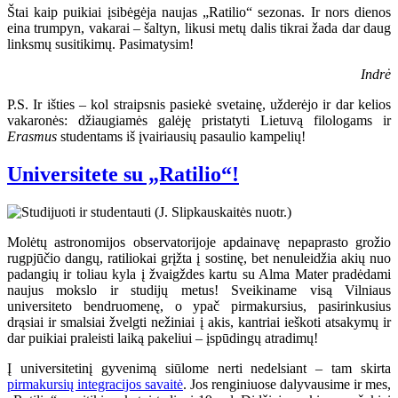
Štai kaip puikiai įsibėgėja naujas „Ratilio“ sezonas. Ir nors dienos
eina trumpyn, vakarai – šaltyn, likusi metų dalis tikrai žada dar daug
linksmų susitikimų. Pasimatysim!
Indrė
P.S. Ir išties – kol straipsnis pasiekė svetainę, užderėjo ir dar kelios
vakaronės: džiaugiamės galėję pristatyti Lietuvą filologams ir
Erasmus
studentams iš įvairiausių pasaulio kampelių!
Universitete su „Ratilio“!
Molėtų astronomijos observatorijoje apdainavę nepaprasto grožio
rugpjūčio dangų, ratiliokai grįžta į sostinę, bet nenuleidžia akių nuo
padangių ir toliau kyla į žvaigždes kartu su Alma Mater pradėdami
naujus mokslo ir studijų metus! Sveikiname visą Vilniaus
universiteto bendruomenę, o ypač pirmakursius, pasirinkusius
drąsiai ir smalsiai žvelgti nežiniai į akis, kantriai ieškoti atsakymų ir
dar puikiai praleisti laiką pakeliui – įspūdingų atradimų!
Į universitetinį gyvenimą siūlome nerti nedelsiant – tam skirta
pirmakursių integracijos savaitė
. Jos renginiuose dalyvausime ir mes,