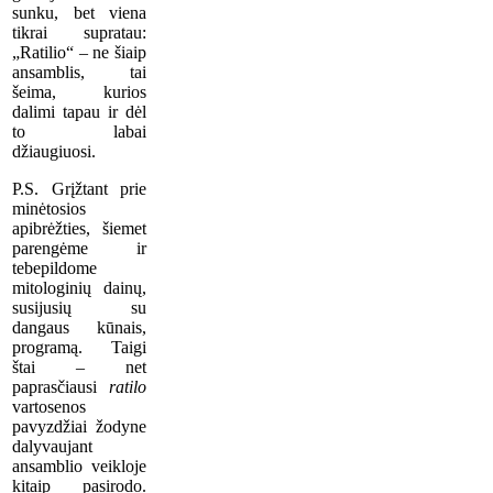
sunku, bet viena
tikrai supratau:
„Ratilio“ – ne šiaip
ansamblis, tai
šeima, kurios
dalimi tapau ir dėl
to labai
džiaugiuosi.
P.S. Grįžtant prie
minėtosios
apibrėžties, šiemet
parengėme ir
tebepildome
mitologinių dainų,
susijusių su
dangaus kūnais,
programą. Taigi
štai – net
paprasčiausi
ratilo
vartosenos
pavyzdžiai žodyne
dalyvaujant
ansamblio veikloje
kitaip pasirodo.