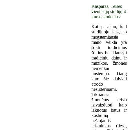
Kasparas, Teisės
vientisųjų studijų 4
kurso studentas:
Kai pasakau, kad
studijuoju teisę, o
mėgstamiausia
mano veikla yra
šokti tradicinius
šokius bei klausyti
tradicinių dainų ir
muzikos, žmonės
nemenkai
nustemba. Daug
kam šie dalykai
atrodo
nesuderinami.
Tikriausiai
žmonėms keista
įsivaizduoti, kaip
lakuotus batus ir
kostiumą
nešiojantis
teisininkas (tiesa,