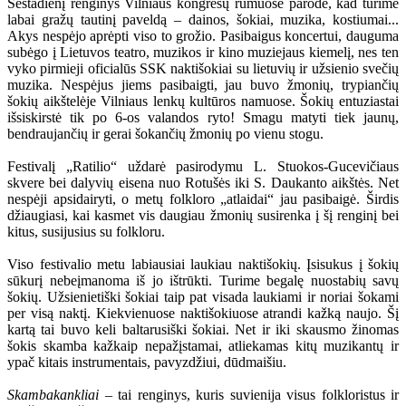
Šeštadienį renginys Vilniaus kongresų rūmuose parodė, kad turime
labai gražų tautinį paveldą – dainos, šokiai, muzika, kostiumai...
Akys nespėjo aprėpti viso to grožio. Pasibaigus koncertui, dauguma
subėgo į Lietuvos teatro, muzikos ir kino muziejaus kiemelį, nes ten
vyko pirmieji oficialūs SSK naktišokiai su lietuvių ir užsienio svečių
muzika. Nespėjus jiems pasibaigti, jau buvo žmonių, trypiančių
šokių aikštelėje Vilniaus lenkų kultūros namuose. Šokių entuziastai
išsiskirstė tik po 6-os valandos ryto! Smagu matyti tiek jaunų,
bendraujančių ir gerai šokančių žmonių po vienu stogu.
Festivalį „Ratilio“ uždarė pasirodymu L. Stuokos-Gucevičiaus
skvere bei dalyvių eisena nuo Rotušės iki S. Daukanto aikštės. Net
nespėji apsidairyti, o metų folkloro „atlaidai“ jau pasibaigė. Širdis
džiaugiasi, kai kasmet vis daugiau žmonių susirenka į šį renginį bei
kitus, susijusius su folkloru.
Viso festivalio metu labiausiai laukiau naktišokių. Įsisukus į šokių
sūkurį nebeįmanoma iš jo ištrūkti. Turime begalę nuostabių savų
šokių. Užsienietiški šokiai taip pat visada laukiami ir noriai šokami
per visą naktį. Kiekvienuose naktišokiuose atrandi kažką naujo. Šį
kartą tai buvo keli baltarusiški šokiai. Net ir iki skausmo žinomas
šokis skamba kažkaip nepažįstamai, atliekamas kitų muzikantų ir
ypač kitais instrumentais, pavyzdžiui, dūdmaišiu.
Skambakankliai
– tai renginys, kuris suvienija visus folkloristus ir