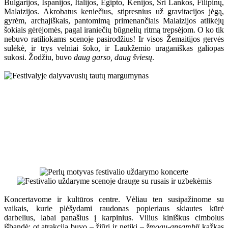
Bulgarijos, Ispanijos, Italijos, Egipto, Kenijos, Šri Lankos, Filipinų,
Malaizijos. Akrobatus keniečius, stipresnius už gravitacijos jėgą,
gyrėm, archajiškais, pantomimą primenančiais Malaizijos atlikėjų
šokiais gėrėjomės, pagal iraniečių būgnelių ritmą trepsėjom. O ko tik
nebuvo ratiliokams scenoje pasirodžius! Ir visos Žemaitijos gervės
sulėkė, ir trys velniai šoko, ir Laukžemio uraganiškas galiopas
sukosi. Žodžiu, buvo
daug garso, daug šviesų
.
Koncertavome ir kultūros centre. Vėliau ten susipažinome su
vaikais, kurie plėšydami raudonas popieriaus skiautes kūrė
darbelius, labai panašius į karpinius. Vilius kiniškus cimbolus
išbandė; ot atrakcija buvo – žiūri ir netiki –
žmogų-ansamblį
kažkas