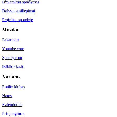
Užsiėmimų aprašymas
Dalyvių atsiliepimai
Projektas spaudoje
Muzika
Pakartot.lt
Youtube.com
Spotify.com
iBiblioteka.lt
Nariams
Ratilio klubas
Natos
Kalendorius
Prisijungimas