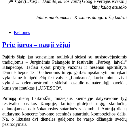
卢卡斯 (Lukas) ir Damilė, kurios vardą
Google vertėjas
išversti į
kinų kalbą atsisako
Julitos nuotraukos ir Kristinos dangoraižių kadrai
Kelionės
Prie jūros – nauji vėjai
Pajūris šiaip jau senesniam ratiliokui siejasi su nusistovėjusiomis
tradicijomis – Jurginėmis Palangoje ir festivaliu „Parbėg, laiveli“
Klaipėdoje. Tačiau šįkart prityrę vazonai ir neseniai apkrikštyta
Damilė liepos 13–16 dienomis turėjo garbės apsilankyti pirmąkart
vykusiame klaipėdiečių festivalyje „Lauksnos“, kurio mintis visai
vykusi – pademonstruoti ir skleisti pasaulio nematerialųjį paveldą,
kuris yra įtrauktas į „UNESCO“.
Pirmąją dieną Laikrodžių muziejaus kiemelyje dalyvavome lyg
festivalio pasakos įžangoje, kurioje girdėjosi ragų, skudučių,
dainuojamosios ir šokamosios sutartinės sąskambiai. Antrąją dieną
atidarymo koncerte buvome sceninės sutartinių kompozicijos dalis.
Na, o likusias dvi dieneles galėjome be vargo džiaugtis svečių
pasirodymais.