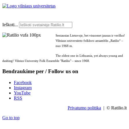
Ieškoti...
Seniausias Lietuvoje, bet visuomet jaunas ir veržlus!
Vilniaus universiteto folkloro ansamblis „Ratilio“ –
nuo 1968 m.
The oldest one in Lithuania, yet always young and
dashing! Vilnius University Folk Ensemble "Ratilio" – since 1968.
Bendraukime per / Follow us on
Facebook
Instagram
YouTube
RSS
Privatumo politika
| © Ratilio.lt
Go to top