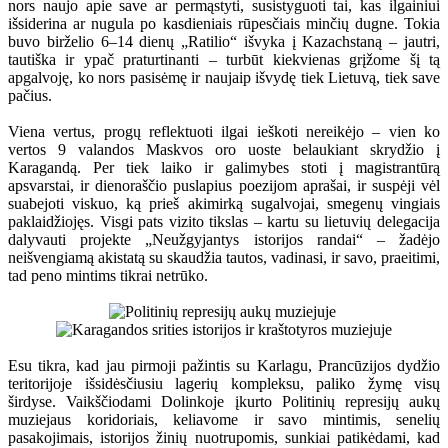
nors naujo apie save ar permąstyti, susistyguoti tai, kas ilgainiui
išsiderina ar nugula po kasdieniais rūpesčiais minčių dugne. Tokia
buvo birželio 6–14 dienų „Ratilio“ išvyka į Kazachstaną – jautri,
tautiška ir ypač praturtinanti – turbūt kiekvienas grįžome šį tą
apgalvoję, ko nors pasisėmę ir naujaip išvydę tiek Lietuvą, tiek save
pačius.
Viena vertus, progų reflektuoti ilgai ieškoti nereikėjo – vien ko
vertos 9 valandos Maskvos oro uoste belaukiant skrydžio į
Karagandą. Per tiek laiko ir galimybes stoti į magistrantūrą
apsvarstai, ir dienoraščio puslapius poezijom aprašai, ir suspėji vėl
suabejoti viskuo, ką prieš akimirką sugalvojai, smegenų vingiais
paklaidžiojęs. Visgi pats vizito tikslas – kartu su lietuvių delegacija
dalyvauti projekte „Neužgyjantys istorijos randai“ – žadėjo
neišvengiamą akistatą su skaudžia tautos, vadinasi, ir savo, praeitimi,
tad peno mintims tikrai netrūko.
Esu tikra, kad jau pirmoji pažintis su Karlagu, Prancūzijos dydžio
teritorijoje išsidėsčiusiu lagerių kompleksu, paliko žymę visų
širdyse. Vaikščiodami Dolinkoje įkurto Politinių represijų aukų
muziejaus koridoriais, keliavome ir savo mintimis, senelių
pasakojimais, istorijos žinių nuotrupomis, sunkiai patikėdami, kad