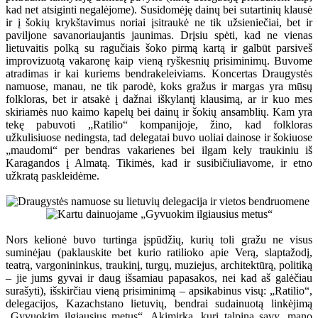
kad net atsiginti negalėjome). Susidomėję dainų bei sutartinių klausė
ir į šokių krykštavimus noriai įsitraukė ne tik užsieniečiai, bet ir
paviljone savanoriaujantis jaunimas. Drįsiu spėti, kad ne vienas
lietuvaitis polką su ragučiais šoko pirmą kartą ir galbūt parsiveš
improvizuotą vakaronę kaip vieną ryškesnių prisiminimų. Buvome
atradimas ir kai kuriems bendrakeleiviams. Koncertas Draugystės
namuose, manau, ne tik parodė, koks gražus ir margas yra mūsų
folkloras, bet ir atsakė į dažnai iškylantį klausimą, ar ir kuo mes
skiriamės nuo kaimo kapelų bei dainų ir šokių ansamblių. Kam yra
tekę pabuvoti „Ratilio“ kompanijoje, žino, kad folkloras
užkulisiuose nedingsta, tad delegatai buvo uoliai dainose ir šokiuose
„maudomi“ per bendras vakarienes bei ilgam kely traukiniu iš
Karagandos į Almatą. Tikimės, kad ir susibičiuliavome, ir etno
užkratą paskleidėme.
Nors kelionė buvo turtinga įspūdžių, kurių toli gražu ne visus
suminėjau (paklauskite bet kurio ratilioko apie Verą, slaptažodį,
teatrą, vargonininkus, traukinį, turgų, muziejus, architektūrą, politiką
– jie jums gyvai ir daug išsamiau papasakos, nei kad aš galėčiau
surašyti), išskirčiau vieną prisiminimą – apsikabinus visų: „Ratilio“,
delegacijos, Kazachstano lietuvių, bendrai sudainuotą linkėjimą
„Gyvuokim ilgiausius metus“. Akimirka, kuri talpina savy, mano