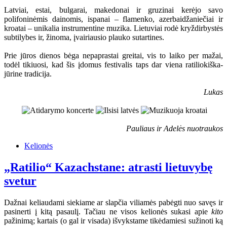
Latviai, estai, bulgarai, makedonai ir gruzinai kerėjo savo
polifoninėmis dainomis, ispanai – flamenko, azerbaidžaniečiai ir
kroatai – unikalia instrumentine muzika. Lietuviai rodė kryždirbystės
subtilybes ir, žinoma, įvairiausio plauko sutartines.
Prie jūros dienos bėga nepaprastai greitai, vis to laiko per mažai,
todėl tikiuosi, kad šis įdomus festivalis taps dar viena ratiliokiška-
jūrine tradicija.
Lukas
Pauliaus ir Adelės nuotraukos
Kelionės
„Ratilio“ Kazachstane: atrasti lietuvybę
svetur
Dažnai keliaudami siekiame ar slapčia viliamės pabėgti nuo savęs ir
pasinerti į kitą pasaulį. Tačiau ne visos kelionės sukasi apie
kito
pažinimą; kartais (o gal ir visada) išvykstame tikėdamiesi sužinoti ką