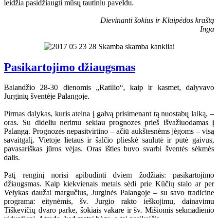
leidžia pasidžiaugti mūsų tautiniu paveldu.
Dievinanti šokius ir Klaipėdos kraštą
Inga
Pasikartojimo džiaugsmas
Balandžio 28-30 dienomis „Ratilio“, kaip ir kasmet, dalyvavo
Jurginių šventėje Palangoje.
Pirmas dalykas, kuris ateina į galvą prisimenant tą nuostabų laiką, –
oras. Su dideliu nerimu sekiau prognozes prieš išvažiuodamas į
Palangą. Prognozės nepasitvirtino – ačiū aukštesnėms jėgoms – visą
savaitgalį. Vietoje lietaus ir šalčio plieskė saulutė ir pūtė gaivus,
pavasariškas jūros vėjas. Oras išties buvo svarbi šventės sėkmės
dalis.
Patį renginį norisi apibūdinti dviem žodžiais: pasikartojimo
džiaugsmas. Kaip kiekvienais metais sėdi prie Kūčių stalo ar per
Velykas daužai margučius, Jurginės Palangoje – su savo tradicine
programa: eitynėmis, šv. Jurgio rakto ieškojimu, dainavimu
Tiškevičių dvaro parke, šokiais vakare ir šv. Mišiomis sekmadienio