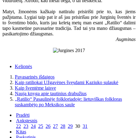
vidurdienį. Atrodo, kad metai bėga, o tai nesikeičia.
Matyt, žmonėms kažkaip natūralu prisirišti prie to, kas jiems
pažįstama. Lygiai taip pat ir aš jau prisirišau prie Jurginių šventės ir
to šventimo būdo, kuris jau keletą metų man esant „Ratilio“ dalimi
tapo kasmetine pavasarine tradicija. Tad tai yra mano džiaugsmas –
pasikartojimo džiaugsmas.
Augminas
Kelionės
Pavasarinės išdaigos
Kaip ratiliokai Užgavėnes švęsdami Kaziuko sulaukė
Kaip šventėme laisvę
Nauja knyga apie tautinius drabužius
„Ratilio“ Pasaulinėje folkloriadoje: lietuviškas folkloras
suskambėjo po Meksikos saule
Pradėti
Ankstesnis
22
23
24
25
26
27
28
29
30
31
Kitas
Paskutinis