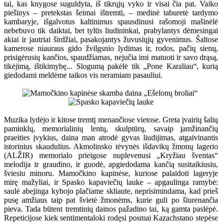
tai, kas knygose suguldyta, iš tikrųjų vyko ir visai čia pat. Vaiko
piešinys – pretekstas šeimai ištremti, – medinė taburetė tardymo
kambaryje, išgalvotus kaltinimus spausdinusi rašomoji mašinėlė
nebebuvo tik daiktai, bet tylūs liudininkai, prabylantys dėmesingai
akiai ir jautriai širdžiai, pasakojantys žuvusiųjų gyvenimus. Šaltose
kamerose niauraus gido žvilgsnio lydimas ir, rodos, pačių sienų,
prisigėrusių kančios, spaudžiamas, nejučia imi matuoti ir savo drąsą,
tikėjimą, ištikimybę... Slogumą pakėlė tik „Pone Karaliau“, kurią
giedodami meldėme taikos vis neramiam pasauliui.
Muzika lydėjo ir kitose tremtį menančiose vietose. Greta įvairių šalių
paminklų, memorialinių lentų, skulptūrų, savaip įamžinančių
praeities įvykius, daina man atrodė gyvas liudijimas, atgaivinantis
istorinius skaudulius. Akmolinsko tėvynės išdavikų žmonų lagerio
(ALŽIR) memorialo prieigose nuplevenusi „Kryžiau šventas“
melodija ir graudino, ir guodė, apgiedodama kančią susitaikiusiu,
šviesiu minoru. Mamočkino kapinėse, kuriose palaidoti lageryje
mirę mažyliai, ir Spasko kapaviečių lauke – apgaulinga ramybė:
saulė abejinga kybojo plačiame skliaute, neprisimindama, kad prieš
pusę amžiaus taip pat švietė žmonėms, kurie guli po šiurenančia
pieva. Tada būtent tremtinių dainos pažadino tai, ką gamta paslėpė.
Repeticijose kiek sentimentaloki rodęsi posmai Kazachstano stepėse