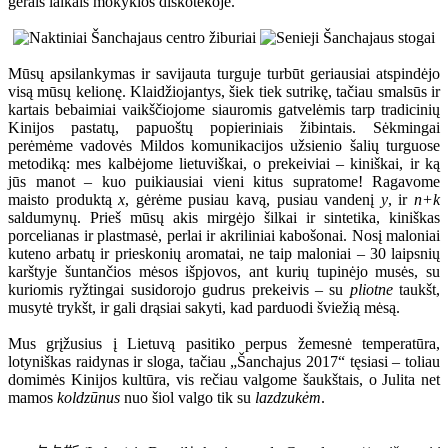
gerais laikais mokyklos diskotekoje.
Mūsų apsilankymas ir savijauta turguje turbūt geriausiai atspindėjo
visą mūsų kelionę. Klaidžiojantys, šiek tiek sutrikę, tačiau smalsūs ir
kartais bebaimiai vaikščiojome siauromis gatvelėmis tarp tradicinių
Kinijos pastatų, papuoštų popieriniais žibintais. Sėkmingai
perėmėme vadovės Mildos komunikacijos užsienio šalių turguose
metodiką: mes kalbėjome lietuviškai, o prekeiviai – kiniškai, ir ką
jūs manot – kuo puikiausiai vieni kitus supratome! Ragavome
maisto produktą
x
, gėrėme pusiau kavą, pusiau vandenį
y
, ir
n+k
saldumynų. Prieš mūsų akis mirgėjo šilkai ir sintetika, kiniškas
porcelianas ir plastmasė, perlai ir akriliniai kabošonai. Nosį maloniai
kuteno arbatų ir prieskonių aromatai, ne taip maloniai – 30 laipsnių
karštyje šuntančios mėsos išpjovos, ant kurių tupinėjo musės, su
kuriomis ryžtingai susidorojo gudrus prekeivis – su
pliotne
taukšt,
musytė trykšt, ir gali drąsiai sakyti, kad parduodi šviežią mėsą.
Mus grįžusius į Lietuvą pasitiko perpus žemesnė temperatūra,
lotyniškas raidynas ir sloga, tačiau „Šanchajus 2017“ tęsiasi – toliau
domimės Kinijos kultūra, vis rečiau valgome šaukštais, o Julita net
mamos
koldzūnus
nuo šiol valgo tik su
lazdzukėm
.