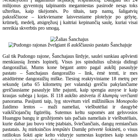
milijonus gyventojų talpinantis megamiestas pasirodė nesąs toks
užterštas, kaip tikėjomės. Po tiltais, tarp namų, šaligatvių
pakraščiuose – kiekviename laisvesniame plotelyje po gėlytę,
krūmelį, medelį, atsigręžusį į kaitriai kepinančią saulę, kuriai visai
nereikia skverbtis pro smogą.
Gal tik Pudongo rajone, Šanchajaus širdyje, saulei sunkiau apšviesti
menkiausią žemės lopinėlį. Visus jos spindulius užstoja didingi
dangoraižiai. Mums kone bėgant antro pagal aukštį pasaulyje
pastato – Šanchajaus dangoraižio – link, ėmė temti, ir mes
atsidūrėme dangoraižių miške. Tiesiog reaktyviniame 18 metrų per
sekundę (arba 65 kilometrų per valandą) greičiu pakylančiame
greičiausiame pasaulyje lifte pajunti, kaip spengia ausyse ir kaip
kraujas subėga į kojas. Iš 118 aukšto atsiveria
iš klumpių verčianti
panorama. Pasijunti taip, lyg stovėtum virš milžiniškos
Monopolio
žaidimo lentos – maži nameliai, viešbutėliai ir daugybė
vaikščiojančių figūrėlių. Sutemus keltu supomės ant gelsvosios
Huangpu bangų ir grožėjomės tais pačiais nameliais ir viešbutėliais,
kurie dabar jau buvo virtę įstabiais, šviečiančiais, dangų remiančiais
pastatais. Jų mirksinčios
lempūtės
Damilę privertė šokinėti, o visus
ratiliokus šokti apie kelto viduryje sumestas kuprines kaip senais