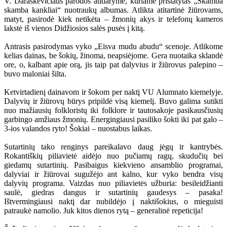
V. Daraškevičiaus parodos atidaryme, kuriame pristatytas „Skamba
skamba kankliai“ nuotraukų albumas. Atlikta atitartinė žiūrovams,
matyt, pasirodė kiek netikėta – žmonių akys ir telefonų kameros
lakstė iš vienos Didžiosios salės pusės į kitą.
Antrasis pasirodymas vyko „Eisva mudu abudu“ scenoje. Atlikome
kelias dainas, be šokių, žinoma, neapsiėjome. Gera nuotaika sklandė
ore, o, kalbant apie orą, jis taip pat dalyvius ir žiūrovus palepino –
buvo maloniai šilta.
Ketvirtadienį dainavom ir šokom per naktį VU Alumnato kiemelyje.
Dalyvių ir žiūrovų būrys pripildė visą kiemelį. Buvo galima sutikti
nuo mažiausių folkloristų iki folklore ir tautosakoje pasikausčiusių
garbingo amžiaus žmonių. Energingiausi pasiliko šokti iki pat galo –
3-ios valandos ryto! Šokiai – nuostabus laikas.
Sutartinių tako renginys pareikalavo daug jėgų ir kantrybės.
Rokantiškių piliavietė aidėjo nuo pučiamų ragų, skudučių bei
giedamų sutartinių. Pasibaigus kiekvieno ansamblio programai,
dalyviai ir žiūrovai sugužėjo ant kalno, kur vyko bendra visų
dalyvių programa. Vaizdas nuo piliavietės užburia: besileidžianti
saulė, giedras dangus ir sutartinių gaudesys – pasaka!
Ištvermingiausi naktį dar nubildėjo į naktišokius, o mieguisti
patraukė namolio. Juk kitos dienos rytą – generalinė repeticija!