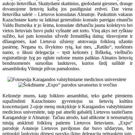
aukojo lietuviškai. Skaitydami skaitinius, giedodami giesmes, drauge
dovanojome lietuvių kalbą jos pasiilgusiai erdvei. Dar viena
lietuviška salelė – Lietuvos konsulatas Almatoje. Paskutinis vakaras
Kazachstane kartu su laikinai generalinio konsulo pareigas einančiu
Valdu Burneika ir jo šeima, konsulate dirbančiu jaunu kolektyvu bei
vietos lietuviais buvo puiki vyšnaitė ant torto. Visų akys net ryškiau
sužibo, kai pats konsulas užvedė žemaitišką dainą; tūravojome ir
džiaugėmės, kad Lietuvai užsieny atstovauja folklorą užantin
pasiėmę. Negana to, išvykimo rytą, kai mes, „Ratilio“, ruošėmės
namo, o likusi delegacija – tęsti kelionės į Biškeką, viešbučio
registratūroje lyg po eglute radome mums paliktas Almatos lietuvių
bendruomenės suruoštas lauktuves, kurios širdį sušildė ir
ansambliokų Vilniuje pilvus pamalonino.
Kelionėje mums, kaip folkloro ansambliui, teko garbė pirmiems
supažindinti Kazachstano gyventojus su lietuvių kultūra
koncertuojant 2-ojoje menų mokykloje ir Karagandos valstybiniame
medicinos universitete, taip pat atnešti gabalėlį Lietuvos tautiečiams
Karagandoje ir Almatoje. Tačiau atrodo, kad atlikome ir nenumatytą
misiją atskleisti folklorą patiems Lietuvos lietuviams. „Expo“
parodoje Astanoje Lietuvos paviljonas dar buvo uždarytas, bet
pritraukti lankytojų dėmesį pavyko (kinų delegaciją pritraukėm taip,