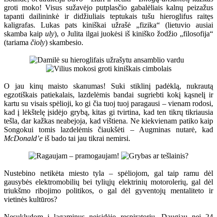
groti moko! Visus sužavėjo putplasčio gabalėliais kalnų peizažus
tapanti dailininkė ir didžiuliais teptukais tušu hieroglifus raitęs
kaligrafas. Lukas pats kiniškai užrašė „fizika“ (lietuvio ausiai
skamba kaip
uly
), o Julita ilgai juokėsi iš kiniško žodžio „filosofija“
(tariama
čioly
) skambesio.
O jau kinų maisto skanumas! Suki stiklinį padėklą, nukrautą
egzotiškais patiekalais, lazdelėmis bandai sugriebti kokį kąsnelį ir
kartu su visais spėlioji, ko gi čia tuoj tuoj paragausi – vienam rodosi,
kad į lėkštelę įsidėjo grybą, kitas gi tvirtina, kad ten tikrų tikriausia
tešla, dar kažkas neabejoja, kad vištiena. Ne kiekvienam patiko kaip
Songokui tomis lazdelėmis čiaukšėti – Augminas nutarė, kad
McDonald’e
iš bado tai jau tikrai nemirsi.
Nustebino netikėta miesto tyla – spėliojom, gal taip ramu dėl
gausybės elektromobilių bei tyliųjų elektrinių motorolerių, gal dėl
triukšmo ribojimo politikos, o gal dėl gyventojų mentaliteto ir
vietinės kultūros?
Nesuklydom į lagaminus neįsidėję respiratorių. Daugiau nei 24