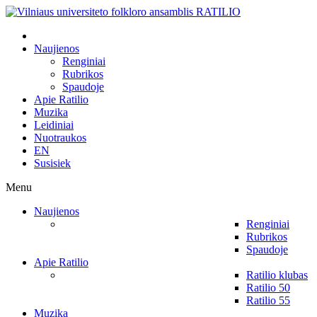
Naujienos
Renginiai
Rubrikos
Spaudoje
Apie Ratilio
Muzika
Leidiniai
Nuotraukos
EN
Susisiek
Menu
Naujienos
Renginiai
Rubrikos
Spaudoje
Apie Ratilio
Ratilio klubas
Ratilio 50
Ratilio 55
Muzika