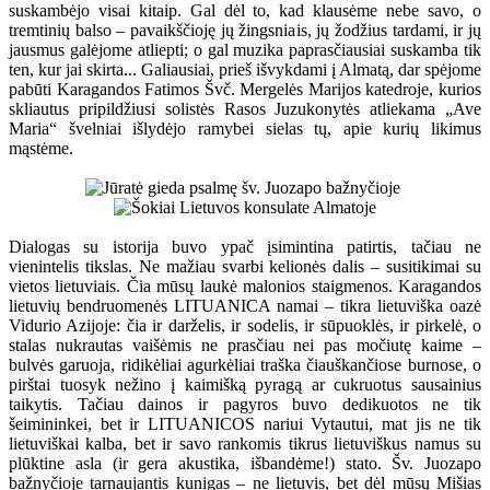
suskambėjo visai kitaip. Gal dėl to, kad klausėme nebe savo, o
tremtinių balso – pavaikščioję jų žingsniais, jų žodžius tardami, ir jų
jausmus galėjome atliepti; o gal muzika paprasčiausiai suskamba tik
ten, kur jai skirta... Galiausiai, prieš išvykdami į Almatą, dar spėjome
pabūti Karagandos Fatimos Švč. Mergelės Marijos katedroje, kurios
skliautus pripildžiusi solistės Rasos Juzukonytės atliekama „Ave
Maria“ švelniai išlydėjo ramybei sielas tų, apie kurių likimus
mąstėme.
Dialogas su istorija buvo ypač įsimintina patirtis, tačiau ne
vienintelis tikslas. Ne mažiau svarbi kelionės dalis – susitikimai su
vietos lietuviais. Čia mūsų laukė malonios staigmenos. Karagandos
lietuvių bendruomenės LITUANICA namai – tikra lietuviška oazė
Vidurio Azijoje: čia ir darželis, ir sodelis, ir sūpuoklės, ir pirkelė, o
stalas nukrautas vaišėmis ne prasčiau nei pas močiutę kaime –
bulvės garuoja, ridikėliai agurkėliai traška čiauškančiose burnose, o
pirštai tuosyk nežino į kaimišką pyragą ar cukruotus sausainius
taikytis. Tačiau dainos ir pagyros buvo dedikuotos ne tik
šeimininkei, bet ir LITUANICOS nariui Vytautui, mat jis ne tik
lietuviškai kalba, bet ir savo rankomis tikrus lietuviškus namus su
plūktine asla (ir gera akustika, išbandėme!) stato. Šv. Juozapo
bažnyčioje tarnaujantis kunigas – ne lietuvis, bet dėl mūsų Mišias