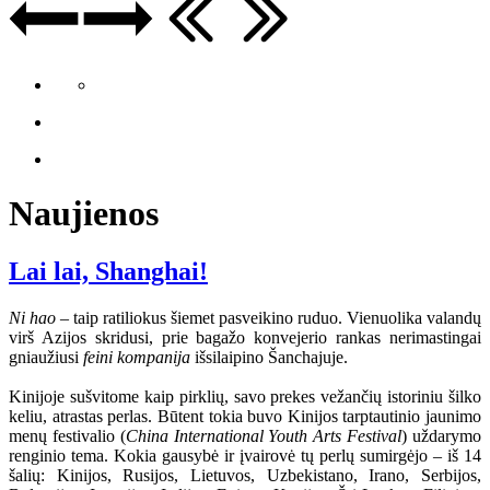
Naujienos
Lai lai, Shanghai!
Ni hao
– taip ratiliokus šiemet pasveikino ruduo. Vienuolika valandų
virš Azijos skridusi, prie bagažo konvejerio rankas nerimastingai
gniaužiusi
feini kompanija
išsilaipino Šanchajuje.
Kinijoje sušvitome kaip pirklių, savo prekes vežančių istoriniu šilko
keliu, atrastas perlas. Būtent tokia buvo Kinijos tarptautinio jaunimo
menų festivalio (
China International Youth Arts Festival
) uždarymo
renginio tema. Kokia gausybė ir įvairovė tų perlų sumirgėjo – iš 14
šalių: Kinijos, Rusijos, Lietuvos, Uzbekistano, Irano, Serbijos,