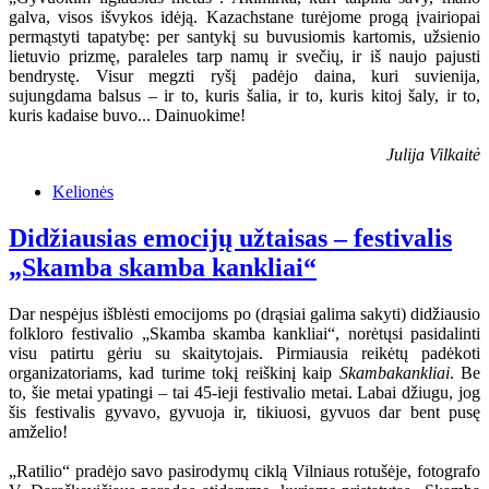
galva, visos išvykos idėją. Kazachstane turėjome progą įvairiopai
permąstyti tapatybę: per santykį su buvusiomis kartomis, užsienio
lietuvio prizmę, paraleles tarp namų ir svečių, ir iš naujo pajusti
bendrystę. Visur megzti ryšį padėjo daina, kuri suvienija,
sujungdama balsus – ir to, kuris šalia, ir to, kuris kitoj šaly, ir to,
kuris kadaise buvo... Dainuokime!
Julija Vilkaitė
Kelionės
Didžiausias emocijų užtaisas – festivalis
„Skamba skamba kankliai“
Dar nespėjus išblėsti emocijoms po (drąsiai galima sakyti) didžiausio
folkloro festivalio „Skamba skamba kankliai“, norėtųsi pasidalinti
visu patirtu gėriu su skaitytojais. Pirmiausia reikėtų padėkoti
organizatoriams, kad turime tokį reiškinį kaip
Skambakankliai
. Be
to, šie metai ypatingi – tai 45-ieji festivalio metai. Labai džiugu, jog
šis festivalis gyvavo, gyvuoja ir, tikiuosi, gyvuos dar bent pusę
amželio!
„Ratilio“ pradėjo savo pasirodymų ciklą Vilniaus rotušėje, fotografo