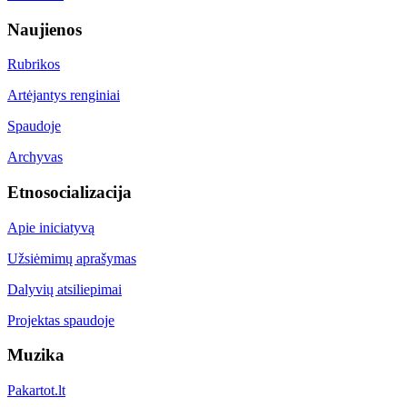
Naujienos
Rubrikos
Artėjantys renginiai
Spaudoje
Archyvas
Etnosocializacija
Apie iniciatyvą
Užsiėmimų aprašymas
Dalyvių atsiliepimai
Projektas spaudoje
Muzika
Pakartot.lt