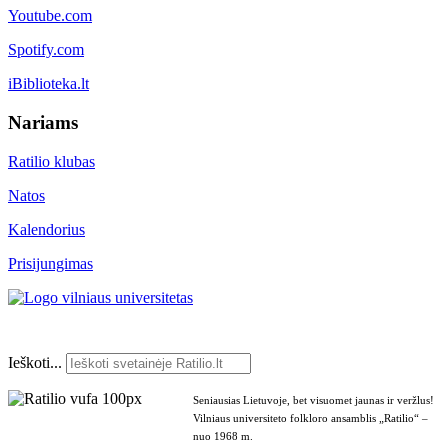
Youtube.com
Spotify.com
iBiblioteka.lt
Nariams
Ratilio klubas
Natos
Kalendorius
Prisijungimas
Ieškoti...
Seniausias Lietuvoje, bet visuomet jaunas ir veržlus!
Vilniaus universiteto folkloro ansamblis „Ratilio“ –
nuo 1968 m.