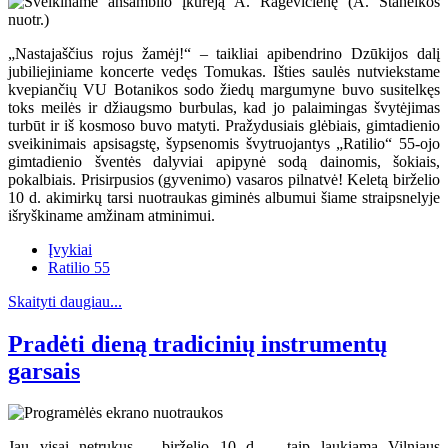
„Nastajaščius rojus žamėj!“ – taikliai apibendrino Dzūkijos dalį
jubiliejiniame koncerte vedęs Tomukas. Išties saulės nutviekstame
kvepiančių VU Botanikos sodo žiedų margumyne buvo susitelkęs
toks meilės ir džiaugsmo burbulas, kad jo palaimingas švytėjimas
turbūt ir iš kosmoso buvo matyti. Pražydusiais glėbiais, gimtadienio
sveikinimais apsisagstę, šypsenomis švytruojantys „Ratilio“ 55-ojo
gimtadienio šventės dalyviai apipynė sodą dainomis, šokiais,
pokalbiais. Prisirpusios (gyvenimo) vasaros pilnatvė! Keletą birželio
10 d. akimirkų tarsi nuotraukas giminės albumui šiame straipsnelyje
išryškiname amžinam atminimui.
Įvykiai
Ratilio 55
Skaityti daugiau...
Pradėti dieną tradicinių instrumentų
garsais
Jau visai netrukus – birželio 10 d. – taip laukiama Vilniaus