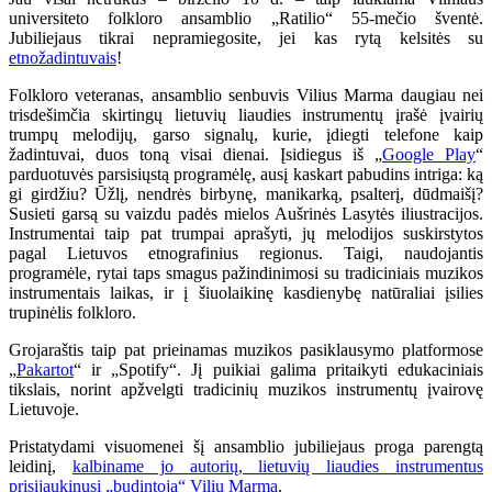
universiteto folkloro ansamblio „Ratilio“ 55-mečio šventė.
Jubiliejaus tikrai nepramiegosite, jei kas rytą kelsitės su
etnožadintuvais
!
Folkloro veteranas, ansamblio senbuvis Vilius Marma daugiau nei
trisdešimčia skirtingų lietuvių liaudies instrumentų įrašė įvairių
trumpų melodijų, garso signalų, kurie, įdiegti telefone kaip
žadintuvai, duos toną visai dienai. Įsidiegus iš „
Google Play
“
parduotuvės parsisiųstą programėlę, ausį kaskart pabudins intriga: ką
gi girdžiu? Ūžlį, nendrės birbynę, manikarką, psalterį, dūdmaišį?
Susieti garsą su vaizdu padės mielos Aušrinės Lasytės iliustracijos.
Instrumentai taip pat trumpai aprašyti, jų melodijos suskirstytos
pagal Lietuvos etnografinius regionus. Taigi, naudojantis
programėle, rytai taps smagus pažindinimosi su tradiciniais muzikos
instrumentais laikas, ir į šiuolaikinę kasdienybę natūraliai įsilies
trupinėlis folkloro.
Grojaraštis taip pat prieinamas muzikos pasiklausymo platformose
„
Pakartot
“ ir „Spotify“. Jį puikiai galima pritaikyti edukaciniais
tikslais, norint apžvelgti tradicinių muzikos instrumentų įvairovę
Lietuvoje.
Pristatydami visuomenei šį ansamblio jubiliejaus proga parengtą
leidinį,
kalbiname jo autorių, lietuvių liaudies instrumentus
prisijaukinusį „budintoją“ Vilių Marmą
.