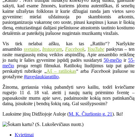
„Ratilio“. Nors trumpai nusakyti kolektyvo idėją sunku, galėtume
sakyti, kad esame žmonės, kuriems įdomu autentiškas, iš senelių
kaime užrašytas folkloras ir kurie džiugiai randa jam vietos savo
gyvenime: mielai uždainuoja po skambiomis arkomis,
pasiorganizuoja vakaronę oro uoste, pinasi kaspinus į kasas ir šiokią
dieną, entuziastingai dalijasi piešiniuose atrastomis tautinio kostiumo
detalėmis ar pateikėjų įrašuose nugirstais muzikantų viražais.
Vis tiek nelabai aišku, kas tas „Ratilio“? Naršykite
ansamblio
svetainę
,
Instagram
,
Facebook
,
YouTube
paskyras – ten
rasite margiausių mūsų veiklos atspindžių. Apie ansamblio reikšmę
jo narių ir šalies gyvenime įspūdį padės susidaryti
50-mečio
ir
55-
mečio
proga rengti filmukai. Ratiliokų liudijimus taip pat galite
perskaityti rubrikoje „
Aš – ratiliokas
“ arba
Facebook
įrašuose su
grotažyme
#tavęslaukiaratilio
.
Žinoma, geriausia viską pabandyti savo kailiu, todėl kviečiame
rugsėjo 11 d. 18 val. ateiti į naujų narių priėmimo šventę –
papasakosite mums apie save, padainuosite kokią nors patinkančią
dainą, įsisuksite į bendrą šokių ratą. Gal susišypsosim?
Lauksime jūsų Didžiojoje Auloje (
M. K. Čiurlionio g. 21
). Iki!
Kvietimai