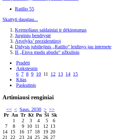
Ratilio 55
Skaityti daugiau...
Kermošiaus saldainiai ir dėkingumas
Jurginių bendrystė
Atvelyks’ prezidentūroj
Didysis jubiliejinis „Ratilio“ leidinys jau internete
Iš „Eisva mudu abudu“ užkulisių
Pradėti
Ankstesnis
6
7
8
9
10
11
12
13
14
15
Kitas
Paskutinis
Artimiausi renginiai
<<
<
Saus. 2030
>
>>
Pr
An
Tr
Kt
Pn
Šš
Sk
1
2
3
4
5
6
7
8
9
10
11
12
13
14
15
16
17
18
19
20
21
22
23
24
25
26
27