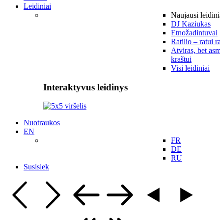
Leidiniai
Naujausi leidini
DJ Kaziukas
Etnožadintuvai
Ratilio – ratui r
Atviras, bet asm
kraštui
Visi leidiniai
Interaktyvus leidinys
Nuotraukos
EN
FR
DE
RU
Susisiek