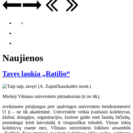
Naujienos
Tavęs laukia „Ratilio“
Mielieji Vilniaus universiteto pirmakursiai (ir ne tik),
sveikiname prisijungus prie spalvingos universiteto bendruomenės!
O ji – ne tik akademinė. Universitete veikia įvairiausi kolektyvai,
klubai, draugijos, organizacijos, kuriose galite rasti šaunių bičiulių,
prasmingai leisti laisvalaikį ir visapusiškai tobulėti. Vienas tokių
kolektyvų esame mes, Vilniaus universiteto folkloro ansamblis