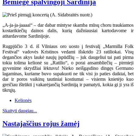
Bemiegė spalvingoji Sardinija
„A-ja-ja-jaaaai“ – dar dabar mintyse skamba mūsų choru traukiamos
kostarikiečių dainos dalis, kurią dažniausiai kartodavome ir
atitardavome Sardinijoje.
Rugpjūčio 3 d. iš Vilniaus oro uosto į festivalį „Marmilla Folk
Festival“ vadovės Kristinos vedami išskrido 23 ratiliokai. Visų
degančios akys laukė naujų įspūdžių – juk daugeliui tai pati pirma
tokia tolima kelionė su „Ratilio“, o porai ansambliečių – pirmieji
gyvenime skrydžiai lėktuvu! Nieko neišgąsdino dingęs Germano
lagaminas, kuriame buvo supakuoti ne tik visi jo paties daiktai, bet
dar ir poros vaikinų tautiniai kostiumai – visiems knietėjo kuo
greičiau ištrūkti į vakarėjančią Sardiniją ir pamatyti, kokia gi ji yra iš
tikrųjų.
Kelionės
Skaityti daugiau...
Nastajaščius rojus žamėj