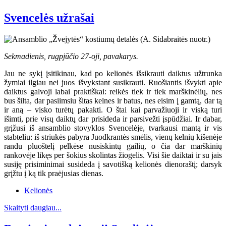
Svencelės užrašai
Sekmadienis, rugpjūčio 27-oji, pavakarys.
Jau ne sykį įsitikinau, kad po kelionės išsikrauti daiktus užtrunka
žymiai ilgiau nei juos išvykstant susikrauti. Ruošiantis išvykti apie
daiktus galvoji labai praktiškai: reikės tiek ir tiek marškinėlių, nes
bus šilta, dar pasiimsiu šitas kelnes ir batus, nes eisim į gamtą, dar tą
ir aną – visko turėtų pakakti. O štai kai parvažiuoji ir viską turi
išimti, prie visų daiktų dar prisideda ir parsivežti įspūdžiai. Ir dabar,
grįžusi iš ansamblio stovyklos Svencelėje, tvarkausi mantą ir vis
stabteliu: iš striukės pabyra Juodkrantės smėlis, vienų kelnių kišenėje
randu pluoštelį pelkėse nusiskintų gailių, o čia dar marškinių
rankovėje likęs per šokius skolintas žiogelis. Visi šie daiktai ir su jais
susiję prisiminimai susideda į savotišką kelionės dienoraštį; darsyk
grįžtu į ką tik praėjusias dienas.
Kelionės
Skaityti daugiau...