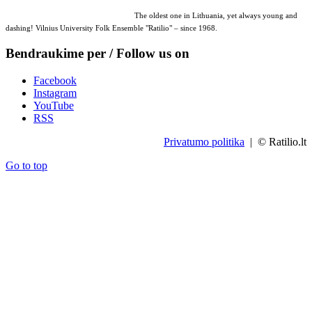
The oldest one in Lithuania, yet always young and
dashing! Vilnius University Folk Ensemble "Ratilio" – since 1968.
Bendraukime per / Follow us on
Facebook
Instagram
YouTube
RSS
Privatumo politika
| © Ratilio.lt
Go to top