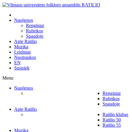
Naujienos
Renginiai
Rubrikos
Spaudoje
Apie Ratilio
Muzika
Leidiniai
Nuotraukos
EN
Susisiek
Menu
Naujienos
Renginiai
Rubrikos
Spaudoje
Apie Ratilio
Ratilio klubas
Ratilio 50
Ratilio 55
Muzika