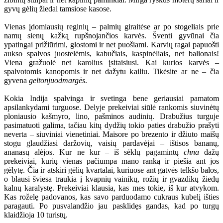
gyvų gėlių žiedai tamsiose kasose.
Vienas įdomiausių reginių – palmių giraitėse ar po stogeliais prie
namų sienų kažką rupšnojančios karvės. Šventi gyvūnai čia
ypatingai prižiūrimi, glostomi ir net puošiami. Karvių ragai papuošti
aukso spalvos juostelėmis, kabučiais, kaspinėliais, net balionais!
Viena gražuolė net karolius įsitaisiusi. Kai kurios karvės –
spalvotomis kanopomis ir net dažytu kailiu. Tikėsite ar ne – čia
gyvena
geltonjuodmargės
.
Kokia Indija spalvinga ir svetinga bene geriausiai pamatom
apsilankydami turguose. Delyje prekeiviai siūlė rankomis siuvinėtų
ploniausio kašmyro, lino, pašminos audinių. Drabužius turguje
pasimatuoti galima, tačiau kitų dydžių tokio paties drabužio prašyti
neverta – siuviniai vienetiniai. Maisore po brezento ir džiuto maišų
stogu glaudžiasi daržovių, vaisių pardavėjai – ištisos bananų,
ananasų alėjos. Kur ne kur – iš sėklų pagamintų
chna
dažų
prekeiviai, kurių vienas pačiumpa mano ranką ir piešia ant jos
gėlytę. Čia ir atskiri gėlių kvartalai, kuriuose ant gatvės telkšo balos,
o blausi šviesa traukia į kvapnių vainikų, rožių ir gvazdikų žiedų
kalnų karalystę. Prekeiviai klausia, kas mes tokie, iš kur atvykom.
Kas roželę padovanos, kas savo parduodamo cukraus kubelį išties
paragauti. Po pusvalandžio jau pasklidęs gandas, kad po turgų
klaidžioja 10 turistų.