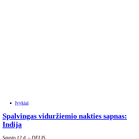
Įvykiai
Spalvingas viduržiemio nakties sapnas:
Indija
Sausio 12 d. – DELIS