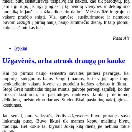
mielai būtų išsitatuiravęs trispalvę ant kaktos, kad tik parodytų, jog
jam irgi rūpi, jis irgi jungiasi į tą bendrą vienybės ir dėkingumo
nuotaiką ir jaučiasi kažko didesnio dalimi. Miestas ūžė ir grojo, o
vakare pradėjo snigti. Visi gatvėse, susibūrimuose ir namuose
buvom
išsnigti
į pirmą naują naujo šimtmečio dieną. Ir taip įdomu,
koks tas šimtukas bus.
Rasa Alė
Įvykiai
Užgavėnės, arba atrask draugą po kauke
Kai po pirmos naujo semestro savaitės jautiesi pavargęs, kai
nupurtęs snieguotus batus žengi į namus, kai svajoji apie tingų
penktadienio vakarą lovoje su puodeliu karštos arbatos ir filmu...
Stop! Greit nusibaidai tingias mintis, galvoje perbėgi sąrašėlį, ko dar
trūksta kostiumui, ir pasiraitojęs rankoves kimbi į derinimo,
dėliojimo, meistravimo darbus. Studentiškai, paskutinę naktį, gimsta
kostiumas.
Jau seniai, nuo vaikystės, žodis
Užgavėnės
buvo praradęs savo
linksmąją pusę. Buvo likusi tik mamos keptų mielinių blynų
tradicija. Bet kokie tai blynai! Jokią kitą dieną jie nebūna tokie
skanūs...