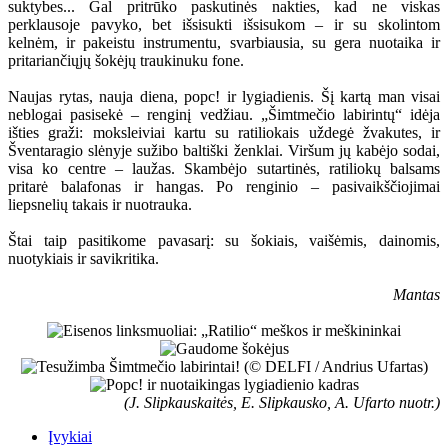
suktybes... Gal pritrūko paskutinės nakties, kad ne viskas
perklausoje pavyko, bet išsisukti išsisukom – ir su skolintom
kelnėm, ir pakeistu instrumentu, svarbiausia, su gera nuotaika ir
pritariančiųjų šokėjų traukinuku fone.
Naujas rytas, nauja diena, popc! ir lygiadienis. Šį kartą man visai
neblogai pasisekė – renginį vedžiau. „Šimtmečio labirintų“ idėja
išties graži: moksleiviai kartu su ratiliokais uždegė žvakutes, ir
Šventaragio slėnyje sužibo baltiški ženklai. Viršum jų kabėjo sodai,
visa ko centre – laužas. Skambėjo sutartinės, ratiliokų balsams
pritarė balafonas ir hangas. Po renginio – pasivaikščiojimai
liepsnelių takais ir nuotrauka.
Štai taip pasitikome pavasarį: su šokiais, vaišėmis, dainomis,
nuotykiais ir savikritika.
Mantas
(J. Slipkauskaitės, E. Slipkausko, A. Ufarto nuotr.)
Įvykiai