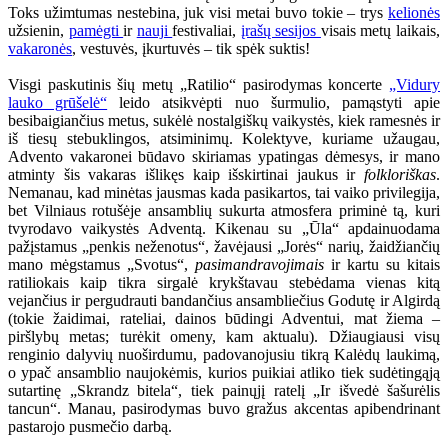
Toks užimtumas nestebina, juk visi metai buvo tokie – trys
kelionės
užsienin,
pamėgti
ir
nauji
festivaliai,
įrašų sesijos
visais metų laikais,
vakaronės
, vestuvės, įkurtuvės – tik spėk suktis!
Visgi paskutinis šių metų „Ratilio“ pasirodymas koncerte
„Vidury
lauko grūšelė“
leido atsikvėpti nuo šurmulio, pamąstyti apie
besibaigiančius metus, sukėlė nostalgiškų vaikystės, kiek ramesnės ir
iš tiesų stebuklingos, atsiminimų. Kolektyve, kuriame užaugau,
Advento vakaronei būdavo skiriamas ypatingas dėmesys, ir mano
atminty šis vakaras išlikęs kaip išskirtinai jaukus ir
folkloriškas
.
Nemanau, kad minėtas jausmas kada pasikartos, tai vaiko privilegija,
bet Vilniaus rotušėje ansamblių sukurta atmosfera priminė tą, kuri
tvyrodavo vaikystės Adventą. Kikenau su „Ūla“ apdainuodama
pažįstamus „penkis neženotus“, žavėjausi „Jorės“ narių, žaidžiančių
mano mėgstamus „Svotus“,
pasimandravojimais
ir kartu su kitais
ratiliokais kaip tikra sirgalė krykštavau stebėdama vienas kitą
vejančius ir pergudrauti bandančius ansambliečius Godutę ir Algirdą
(tokie žaidimai, rateliai, dainos būdingi Adventui, mat žiema –
piršlybų metas; turėkit omeny, kam aktualu). Džiaugiausi visų
renginio dalyvių nuoširdumu, padovanojusiu tikrą Kalėdų laukimą,
o ypač ansamblio naujokėmis, kurios puikiai atliko tiek sudėtingąją
sutartinę „Skrandz bitela“, tiek painųjį ratelį „Ir išvedė šašurėlis
tancun“. Manau, pasirodymas buvo gražus akcentas apibendrinant
pastarojo pusmečio darbą.