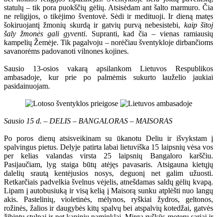
statulų – tik pora puokščių gėlių. Atsisėdam ant šalto marmuro. Čia
ne religijos, o tikėjimo šventovė. Sėdi ir medituoji. Ir dieną matęs
šokiruojantį žmonių skurdą ir gatvių purvą nebesistebi,
kaip šitoj
šaly žmonės gali gyventi
. Supranti, kad čia – vienas ramiausių
kampelių Žemėje. Tik pagalvoju – norėčiau šventykloje dirbančioms
savanorėms padovanoti vilnones kojines.
Sausio 13-osios vakarą apsilankom Lietuvos Respublikos
ambasadoje, kur prie po palmėmis sukurto lauželio jaukiai
pasidainuojam.
Sausio 15 d. – DELIS – BANGALORAS – MAISORAS
Po poros dienų atsisveikinam su ūkanotu Deliu ir išvykstam į
spalvingus pietus. Delyje patirta labai lietuviška 15 laipsnių vėsa vos
per kelias valandas virsta 25 laipsnių Bangaloro karščiu.
Pasijaučiam, lyg staiga būtų atėjęs pavasaris. Atsigauna kietųjų
dalelių srautą kentėjusios nosys, deguonį net galim užuosti.
Retkarčiais padvelkia švelnus vėjelis, atnešdamas saldų gėlių kvapą.
Lipam į autobusiuką ir visą kelią į Maisorą sunku atplėšti nuo langų
akis. Pastelinių, violetinės, mėlynos, ryškiai žydros, geltonos,
rožinės, žalios ir daugybės kitų spalvų bei atspalvių kotedžai, gatvės
žibintų stulpai ir net kapinių paminklai. Mirga ryškūs moterų sariai ir