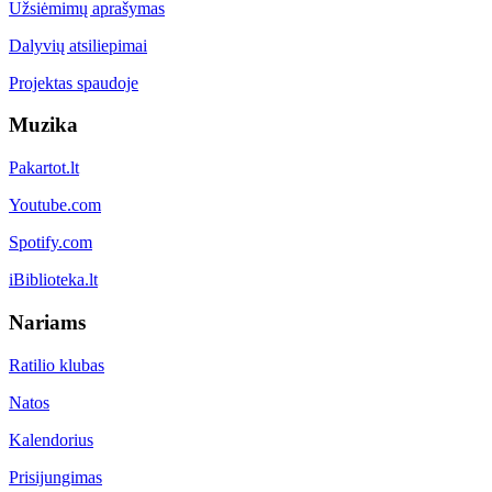
Užsiėmimų aprašymas
Dalyvių atsiliepimai
Projektas spaudoje
Muzika
Pakartot.lt
Youtube.com
Spotify.com
iBiblioteka.lt
Nariams
Ratilio klubas
Natos
Kalendorius
Prisijungimas