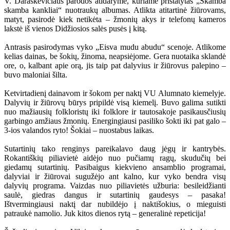
V. Daraškevičiaus parodos atidaryme, kuriame pristatytas „Skamba
skamba kankliai“ nuotraukų albumas. Atlikta atitartinė žiūrovams,
matyt, pasirodė kiek netikėta – žmonių akys ir telefonų kameros
lakstė iš vienos Didžiosios salės pusės į kitą.
Antrasis pasirodymas vyko „Eisva mudu abudu“ scenoje. Atlikome
kelias dainas, be šokių, žinoma, neapsiėjome. Gera nuotaika sklandė
ore, o, kalbant apie orą, jis taip pat dalyvius ir žiūrovus palepino –
buvo maloniai šilta.
Ketvirtadienį dainavom ir šokom per naktį VU Alumnato kiemelyje.
Dalyvių ir žiūrovų būrys pripildė visą kiemelį. Buvo galima sutikti
nuo mažiausių folkloristų iki folklore ir tautosakoje pasikausčiusių
garbingo amžiaus žmonių. Energingiausi pasiliko šokti iki pat galo –
3-ios valandos ryto! Šokiai – nuostabus laikas.
Sutartinių tako renginys pareikalavo daug jėgų ir kantrybės.
Rokantiškių piliavietė aidėjo nuo pučiamų ragų, skudučių bei
giedamų sutartinių. Pasibaigus kiekvieno ansamblio programai,
dalyviai ir žiūrovai sugužėjo ant kalno, kur vyko bendra visų
dalyvių programa. Vaizdas nuo piliavietės užburia: besileidžianti
saulė, giedras dangus ir sutartinių gaudesys – pasaka!
Ištvermingiausi naktį dar nubildėjo į naktišokius, o mieguisti
patraukė namolio. Juk kitos dienos rytą – generalinė repeticija!