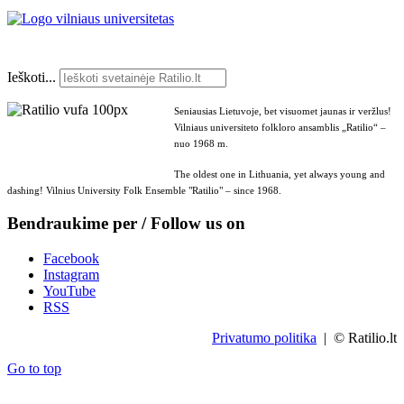
Ieškoti...
Seniausias Lietuvoje, bet visuomet jaunas ir veržlus!
Vilniaus universiteto folkloro ansamblis „Ratilio“ –
nuo 1968 m.
The oldest one in Lithuania, yet always young and
dashing! Vilnius University Folk Ensemble "Ratilio" – since 1968.
Bendraukime per / Follow us on
Facebook
Instagram
YouTube
RSS
Privatumo politika
| © Ratilio.lt
Go to top