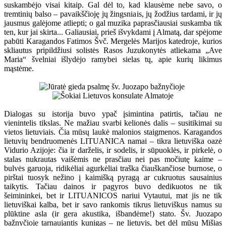
suskambėjo visai kitaip. Gal dėl to, kad klausėme nebe savo, o
tremtinių balso – pavaikščioję jų žingsniais, jų žodžius tardami, ir jų
jausmus galėjome atliepti; o gal muzika paprasčiausiai suskamba tik
ten, kur jai skirta... Galiausiai, prieš išvykdami į Almatą, dar spėjome
pabūti Karagandos Fatimos Švč. Mergelės Marijos katedroje, kurios
skliautus pripildžiusi solistės Rasos Juzukonytės atliekama „Ave
Maria“ švelniai išlydėjo ramybei sielas tų, apie kurių likimus
mąstėme.
Dialogas su istorija buvo ypač įsimintina patirtis, tačiau ne
vienintelis tikslas. Ne mažiau svarbi kelionės dalis – susitikimai su
vietos lietuviais. Čia mūsų laukė malonios staigmenos. Karagandos
lietuvių bendruomenės LITUANICA namai – tikra lietuviška oazė
Vidurio Azijoje: čia ir darželis, ir sodelis, ir sūpuoklės, ir pirkelė, o
stalas nukrautas vaišėmis ne prasčiau nei pas močiutę kaime –
bulvės garuoja, ridikėliai agurkėliai traška čiauškančiose burnose, o
pirštai tuosyk nežino į kaimišką pyragą ar cukruotus sausainius
taikytis. Tačiau dainos ir pagyros buvo dedikuotos ne tik
šeimininkei, bet ir LITUANICOS nariui Vytautui, mat jis ne tik
lietuviškai kalba, bet ir savo rankomis tikrus lietuviškus namus su
plūktine asla (ir gera akustika, išbandėme!) stato. Šv. Juozapo
bažnyčioje tarnaujantis kunigas – ne lietuvis, bet dėl mūsų Mišias