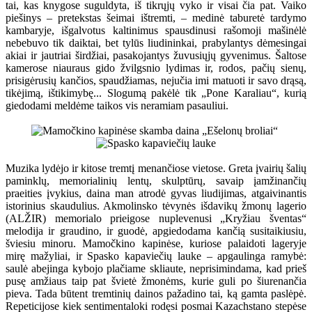
tai, kas knygose suguldyta, iš tikrųjų vyko ir visai čia pat. Vaiko
piešinys – pretekstas šeimai ištremti, – medinė taburetė tardymo
kambaryje, išgalvotus kaltinimus spausdinusi rašomoji mašinėlė
nebebuvo tik daiktai, bet tylūs liudininkai, prabylantys dėmesingai
akiai ir jautriai širdžiai, pasakojantys žuvusiųjų gyvenimus. Šaltose
kamerose niauraus gido žvilgsnio lydimas ir, rodos, pačių sienų,
prisigėrusių kančios, spaudžiamas, nejučia imi matuoti ir savo drąsą,
tikėjimą, ištikimybę... Slogumą pakėlė tik „Pone Karaliau“, kurią
giedodami meldėme taikos vis neramiam pasauliui.
Muzika lydėjo ir kitose tremtį menančiose vietose. Greta įvairių šalių
paminklų, memorialinių lentų, skulptūrų, savaip įamžinančių
praeities įvykius, daina man atrodė gyvas liudijimas, atgaivinantis
istorinius skaudulius. Akmolinsko tėvynės išdavikų žmonų lagerio
(ALŽIR) memorialo prieigose nuplevenusi „Kryžiau šventas“
melodija ir graudino, ir guodė, apgiedodama kančią susitaikiusiu,
šviesiu minoru. Mamočkino kapinėse, kuriose palaidoti lageryje
mirę mažyliai, ir Spasko kapaviečių lauke – apgaulinga ramybė:
saulė abejinga kybojo plačiame skliaute, neprisimindama, kad prieš
pusę amžiaus taip pat švietė žmonėms, kurie guli po šiurenančia
pieva. Tada būtent tremtinių dainos pažadino tai, ką gamta paslėpė.
Repeticijose kiek sentimentaloki rodęsi posmai Kazachstano stepėse