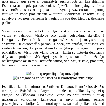
nors naujo apie save ar permąstyti, susistyguoti tai, kas ilgainiui
išsiderina ar nugula po kasdieniais rūpesčiais minčių dugne. Tokia
buvo birželio 6–14 dienų „Ratilio“ išvyka į Kazachstaną – jautri,
tautiška ir ypač praturtinanti – turbūt kiekvienas grįžome šį tą
apgalvoję, ko nors pasisėmę ir naujaip išvydę tiek Lietuvą, tiek save
pačius.
Viena vertus, progų reflektuoti ilgai ieškoti nereikėjo – vien ko
vertos 9 valandos Maskvos oro uoste belaukiant skrydžio į
Karagandą. Per tiek laiko ir galimybes stoti į magistrantūrą
apsvarstai, ir dienoraščio puslapius poezijom aprašai, ir suspėji vėl
suabejoti viskuo, ką prieš akimirką sugalvojai, smegenų vingiais
paklaidžiojęs. Visgi pats vizito tikslas – kartu su lietuvių delegacija
dalyvauti projekte „Neužgyjantys istorijos randai“ – žadėjo
neišvengiamą akistatą su skaudžia tautos, vadinasi, ir savo, praeitimi,
tad peno mintims tikrai netrūko.
Esu tikra, kad jau pirmoji pažintis su Karlagu, Prancūzijos dydžio
teritorijoje išsidėsčiusiu lagerių kompleksu, paliko žymę visų
širdyse. Vaikščiodami Dolinkoje įkurto Politinių represijų aukų
muziejaus koridoriais, keliavome ir savo mintimis, senelių
pasakojimais, istorijos žinių nuotrupomis, sunkiai patikėdami, kad