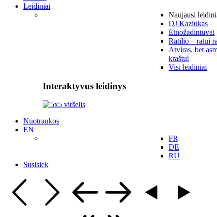
Leidiniai
Naujausi leidini
DJ Kaziukas
Etnožadintuvai
Ratilio – ratui r
Atviras, bet asm
kraštui
Visi leidiniai
Interaktyvus leidinys
Nuotraukos
EN
FR
DE
RU
Susisiek