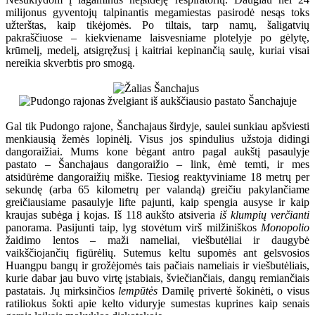
milijonus gyventojų talpinantis megamiestas pasirodė nesąs toks
užterštas, kaip tikėjomės. Po tiltais, tarp namų, šaligatvių
pakraščiuose – kiekviename laisvesniame plotelyje po gėlytę,
krūmelį, medelį, atsigręžusį į kaitriai kepinančią saulę, kuriai visai
nereikia skverbtis pro smogą.
Gal tik Pudongo rajone, Šanchajaus širdyje, saulei sunkiau apšviesti
menkiausią žemės lopinėlį. Visus jos spindulius užstoja didingi
dangoraižiai. Mums kone bėgant antro pagal aukštį pasaulyje
pastato – Šanchajaus dangoraižio – link, ėmė temti, ir mes
atsidūrėme dangoraižių miške. Tiesiog reaktyviniame 18 metrų per
sekundę (arba 65 kilometrų per valandą) greičiu pakylančiame
greičiausiame pasaulyje lifte pajunti, kaip spengia ausyse ir kaip
kraujas subėga į kojas. Iš 118 aukšto atsiveria
iš klumpių verčianti
panorama. Pasijunti taip, lyg stovėtum virš milžiniškos
Monopolio
žaidimo lentos – maži nameliai, viešbutėliai ir daugybė
vaikščiojančių figūrėlių. Sutemus keltu supomės ant gelsvosios
Huangpu bangų ir grožėjomės tais pačiais nameliais ir viešbutėliais,
kurie dabar jau buvo virtę įstabiais, šviečiančiais, dangų remiančiais
pastatais. Jų mirksinčios
lempūtės
Damilę privertė šokinėti, o visus
ratiliokus šokti apie kelto viduryje sumestas kuprines kaip senais