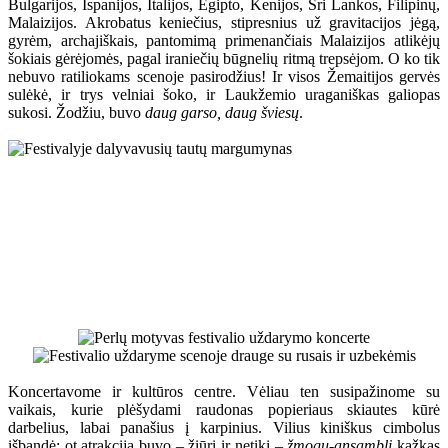
Bulgarijos, Ispanijos, Italijos, Egipto, Kenijos, Šri Lankos, Filipinų,
Malaizijos. Akrobatus keniečius, stipresnius už gravitacijos jėgą,
gyrėm, archajiškais, pantomimą primenančiais Malaizijos atlikėjų
šokiais gėrėjomės, pagal iraniečių būgnelių ritmą trepsėjom. O ko tik
nebuvo ratiliokams scenoje pasirodžius! Ir visos Žemaitijos gervės
sulėkė, ir trys velniai šoko, ir Laukžemio uraganiškas galiopas
sukosi. Žodžiu, buvo
daug garso, daug šviesų
.
Koncertavome ir kultūros centre. Vėliau ten susipažinome su
vaikais, kurie plėšydami raudonas popieriaus skiautes kūrė
darbelius, labai panašius į karpinius. Vilius kiniškus cimbolus
išbandė; ot atrakcija buvo – žiūri ir netiki –
žmogų-ansamblį
kažkas