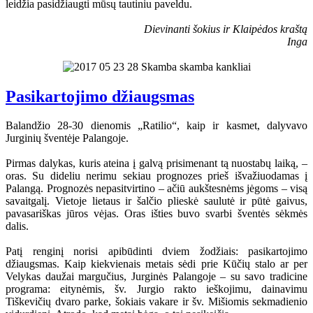
leidžia pasidžiaugti mūsų tautiniu paveldu.
Dievinanti šokius ir Klaipėdos kraštą
Inga
Pasikartojimo džiaugsmas
Balandžio 28-30 dienomis „Ratilio“, kaip ir kasmet, dalyvavo
Jurginių šventėje Palangoje.
Pirmas dalykas, kuris ateina į galvą prisimenant tą nuostabų laiką, –
oras. Su dideliu nerimu sekiau prognozes prieš išvažiuodamas į
Palangą. Prognozės nepasitvirtino – ačiū aukštesnėms jėgoms – visą
savaitgalį. Vietoje lietaus ir šalčio plieskė saulutė ir pūtė gaivus,
pavasariškas jūros vėjas. Oras išties buvo svarbi šventės sėkmės
dalis.
Patį renginį norisi apibūdinti dviem žodžiais: pasikartojimo
džiaugsmas. Kaip kiekvienais metais sėdi prie Kūčių stalo ar per
Velykas daužai margučius, Jurginės Palangoje – su savo tradicine
programa: eitynėmis, šv. Jurgio rakto ieškojimu, dainavimu
Tiškevičių dvaro parke, šokiais vakare ir šv. Mišiomis sekmadienio