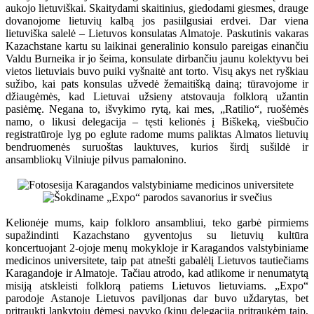
aukojo lietuviškai. Skaitydami skaitinius, giedodami giesmes, drauge
dovanojome lietuvių kalbą jos pasiilgusiai erdvei. Dar viena
lietuviška salelė – Lietuvos konsulatas Almatoje. Paskutinis vakaras
Kazachstane kartu su laikinai generalinio konsulo pareigas einančiu
Valdu Burneika ir jo šeima, konsulate dirbančiu jaunu kolektyvu bei
vietos lietuviais buvo puiki vyšnaitė ant torto. Visų akys net ryškiau
sužibo, kai pats konsulas užvedė žemaitišką dainą; tūravojome ir
džiaugėmės, kad Lietuvai užsieny atstovauja folklorą užantin
pasiėmę. Negana to, išvykimo rytą, kai mes, „Ratilio“, ruošėmės
namo, o likusi delegacija – tęsti kelionės į Biškeką, viešbučio
registratūroje lyg po eglute radome mums paliktas Almatos lietuvių
bendruomenės suruoštas lauktuves, kurios širdį sušildė ir
ansambliokų Vilniuje pilvus pamalonino.
Kelionėje mums, kaip folkloro ansambliui, teko garbė pirmiems
supažindinti Kazachstano gyventojus su lietuvių kultūra
koncertuojant 2-ojoje menų mokykloje ir Karagandos valstybiniame
medicinos universitete, taip pat atnešti gabalėlį Lietuvos tautiečiams
Karagandoje ir Almatoje. Tačiau atrodo, kad atlikome ir nenumatytą
misiją atskleisti folklorą patiems Lietuvos lietuviams. „Expo“
parodoje Astanoje Lietuvos paviljonas dar buvo uždarytas, bet
pritraukti lankytojų dėmesį pavyko (kinų delegaciją pritraukėm taip,