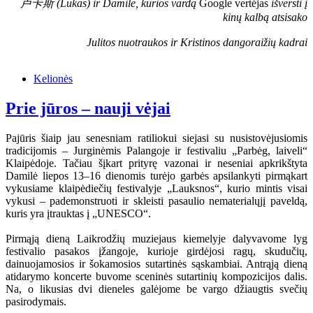
卢卡斯 (Lukas) ir Damilė, kurios vardą
Google vertėjas
išversti į
kinų kalbą atsisako
Julitos nuotraukos ir Kristinos dangoraižių kadrai
Kelionės
Prie jūros – nauji vėjai
Pajūris šiaip jau senesniam ratiliokui siejasi su nusistovėjusiomis
tradicijomis – Jurginėmis Palangoje ir festivaliu „Parbėg, laiveli“
Klaipėdoje. Tačiau šįkart prityrę vazonai ir neseniai apkrikštyta
Damilė liepos 13–16 dienomis turėjo garbės apsilankyti pirmąkart
vykusiame klaipėdiečių festivalyje „Lauksnos“, kurio mintis visai
vykusi – pademonstruoti ir skleisti pasaulio nematerialųjį paveldą,
kuris yra įtrauktas į „UNESCO“.
Pirmąją dieną Laikrodžių muziejaus kiemelyje dalyvavome lyg
festivalio pasakos įžangoje, kurioje girdėjosi ragų, skudučių,
dainuojamosios ir šokamosios sutartinės sąskambiai. Antrąją dieną
atidarymo koncerte buvome sceninės sutartinių kompozicijos dalis.
Na, o likusias dvi dieneles galėjome be vargo džiaugtis svečių
pasirodymais.