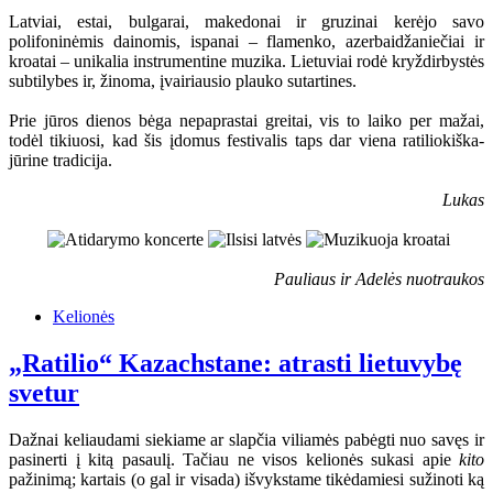
Latviai, estai, bulgarai, makedonai ir gruzinai kerėjo savo
polifoninėmis dainomis, ispanai – flamenko, azerbaidžaniečiai ir
kroatai – unikalia instrumentine muzika. Lietuviai rodė kryždirbystės
subtilybes ir, žinoma, įvairiausio plauko sutartines.
Prie jūros dienos bėga nepaprastai greitai, vis to laiko per mažai,
todėl tikiuosi, kad šis įdomus festivalis taps dar viena ratiliokiška-
jūrine tradicija.
Lukas
Pauliaus ir Adelės nuotraukos
Kelionės
„Ratilio“ Kazachstane: atrasti lietuvybę
svetur
Dažnai keliaudami siekiame ar slapčia viliamės pabėgti nuo savęs ir
pasinerti į kitą pasaulį. Tačiau ne visos kelionės sukasi apie
kito
pažinimą; kartais (o gal ir visada) išvykstame tikėdamiesi sužinoti ką