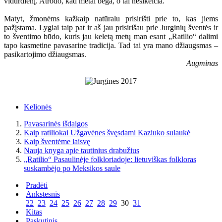
vidurdienį. Atrodo, kad metai bėga, o tai nesikeičia.
Matyt, žmonėms kažkaip natūralu prisirišti prie to, kas jiems
pažįstama. Lygiai taip pat ir aš jau prisirišau prie Jurginių šventės ir
to šventimo būdo, kuris jau keletą metų man esant „Ratilio“ dalimi
tapo kasmetine pavasarine tradicija. Tad tai yra mano džiaugsmas –
pasikartojimo džiaugsmas.
Augminas
Kelionės
Pavasarinės išdaigos
Kaip ratiliokai Užgavėnes švęsdami Kaziuko sulaukė
Kaip šventėme laisvę
Nauja knyga apie tautinius drabužius
„Ratilio“ Pasaulinėje folkloriadoje: lietuviškas folkloras
suskambėjo po Meksikos saule
Pradėti
Ankstesnis
22
23
24
25
26
27
28
29
30
31
Kitas
Paskutinis