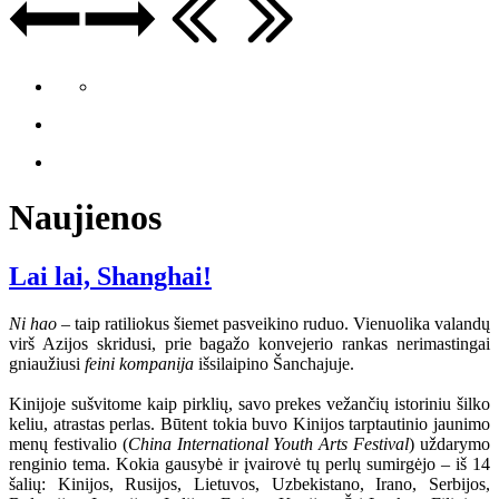
Naujienos
Lai lai, Shanghai!
Ni hao
– taip ratiliokus šiemet pasveikino ruduo. Vienuolika valandų
virš Azijos skridusi, prie bagažo konvejerio rankas nerimastingai
gniaužiusi
feini kompanija
išsilaipino Šanchajuje.
Kinijoje sušvitome kaip pirklių, savo prekes vežančių istoriniu šilko
keliu, atrastas perlas. Būtent tokia buvo Kinijos tarptautinio jaunimo
menų festivalio (
China International Youth Arts Festival
) uždarymo
renginio tema. Kokia gausybė ir įvairovė tų perlų sumirgėjo – iš 14
šalių: Kinijos, Rusijos, Lietuvos, Uzbekistano, Irano, Serbijos,