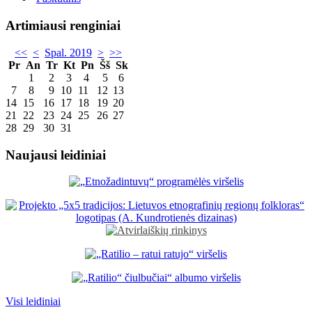
Artimiausi renginiai
<<
<
Spal. 2019
>
>>
Pr
An
Tr
Kt
Pn
Šš
Sk
1
2
3
4
5
6
7
8
9
10
11
12
13
14
15
16
17
18
19
20
21
22
23
24
25
26
27
28
29
30
31
Naujausi leidiniai
Visi leidiniai