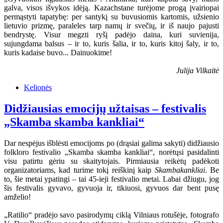
galva, visos išvykos idėją. Kazachstane turėjome progą įvairiopai
permąstyti tapatybę: per santykį su buvusiomis kartomis, užsienio
lietuvio prizmę, paraleles tarp namų ir svečių, ir iš naujo pajusti
bendrystę. Visur megzti ryšį padėjo daina, kuri suvienija,
sujungdama balsus – ir to, kuris šalia, ir to, kuris kitoj šaly, ir to,
kuris kadaise buvo... Dainuokime!
Julija Vilkaitė
Kelionės
Didžiausias emocijų užtaisas – festivalis
„Skamba skamba kankliai“
Dar nespėjus išblėsti emocijoms po (drąsiai galima sakyti) didžiausio
folkloro festivalio „Skamba skamba kankliai“, norėtųsi pasidalinti
visu patirtu gėriu su skaitytojais. Pirmiausia reikėtų padėkoti
organizatoriams, kad turime tokį reiškinį kaip
Skambakankliai
. Be
to, šie metai ypatingi – tai 45-ieji festivalio metai. Labai džiugu, jog
šis festivalis gyvavo, gyvuoja ir, tikiuosi, gyvuos dar bent pusę
amželio!
„Ratilio“ pradėjo savo pasirodymų ciklą Vilniaus rotušėje, fotografo