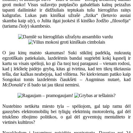
groti moko! Visus sužavėjo putplasčio gabalėliais kalnų peizažus
tapanti dailininkė ir didžiuliais teptukais tušu hieroglifus raitęs
kaligrafas. Lukas pats kiniškai užrašė „fizika“ (lietuvio ausiai
skamba kaip
uly
), o Julita ilgai juokėsi iš kiniško žodžio „filosofija“
(tariama
čioly
) skambesio.
O jau kinų maisto skanumas! Suki stiklinį padėklą, nukrautą
egzotiškais patiekalais, lazdelėmis bandai sugriebti kokį kąsnelį ir
kartu su visais spėlioji, ko gi čia tuoj tuoj paragausi – vienam rodosi,
kad į lėkštelę įsidėjo grybą, kitas gi tvirtina, kad ten tikrų tikriausia
tešla, dar kažkas neabejoja, kad vištiena. Ne kiekvienam patiko kaip
Songokui tomis lazdelėmis čiaukšėti – Augminas nutarė, kad
McDonald’e
iš bado tai jau tikrai nemirsi.
Nustebino netikėta miesto tyla – spėliojom, gal taip ramu dėl
gausybės elektromobilių bei tyliųjų elektrinių motorolerių, gal dėl
triukšmo ribojimo politikos, o gal dėl gyventojų mentaliteto ir
vietinės kultūros?
Nesuklydom į lagaminus neįsidėję respiratorių. Daugiau nei 24