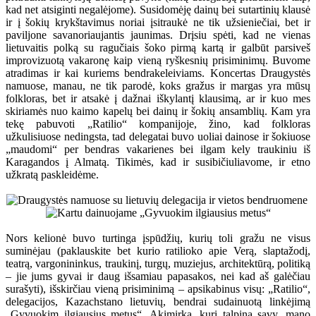
kad net atsiginti negalėjome). Susidomėję dainų bei sutartinių klausė
ir į šokių krykštavimus noriai įsitraukė ne tik užsieniečiai, bet ir
paviljone savanoriaujantis jaunimas. Drįsiu spėti, kad ne vienas
lietuvaitis polką su ragučiais šoko pirmą kartą ir galbūt parsiveš
improvizuotą vakaronę kaip vieną ryškesnių prisiminimų. Buvome
atradimas ir kai kuriems bendrakeleiviams. Koncertas Draugystės
namuose, manau, ne tik parodė, koks gražus ir margas yra mūsų
folkloras, bet ir atsakė į dažnai iškylantį klausimą, ar ir kuo mes
skiriamės nuo kaimo kapelų bei dainų ir šokių ansamblių. Kam yra
tekę pabuvoti „Ratilio“ kompanijoje, žino, kad folkloras
užkulisiuose nedingsta, tad delegatai buvo uoliai dainose ir šokiuose
„maudomi“ per bendras vakarienes bei ilgam kely traukiniu iš
Karagandos į Almatą. Tikimės, kad ir susibičiuliavome, ir etno
užkratą paskleidėme.
Nors kelionė buvo turtinga įspūdžių, kurių toli gražu ne visus
suminėjau (paklauskite bet kurio ratilioko apie Verą, slaptažodį,
teatrą, vargonininkus, traukinį, turgų, muziejus, architektūrą, politiką
– jie jums gyvai ir daug išsamiau papasakos, nei kad aš galėčiau
surašyti), išskirčiau vieną prisiminimą – apsikabinus visų: „Ratilio“,
delegacijos, Kazachstano lietuvių, bendrai sudainuotą linkėjimą
„Gyvuokim ilgiausius metus“. Akimirka, kuri talpina savy, mano