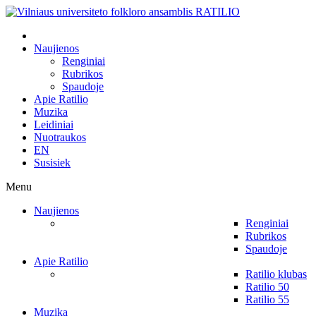
Naujienos
Renginiai
Rubrikos
Spaudoje
Apie Ratilio
Muzika
Leidiniai
Nuotraukos
EN
Susisiek
Menu
Naujienos
Renginiai
Rubrikos
Spaudoje
Apie Ratilio
Ratilio klubas
Ratilio 50
Ratilio 55
Muzika