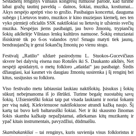
Šeštadienį renginys Vilniaus kongresų rūmuose parodė, kad turime
labai gražų tautinį paveldą – dainos, šokiai, muzika, kostiumai...
Akys nespėjo aprėpti viso to grožio. Pasibaigus koncertui, dauguma
subėgo į Lietuvos teatro, muzikos ir kino muziejaus kiemelį, nes ten
vyko pirmieji oficialūs SSK naktišokiai su lietuvių ir užsienio svečių
muzika. Nespėjus jiems pasibaigti, jau buvo žmonių, trypiančių
šokių aikštelėje Vilniaus lenkų kultūros namuose. Šokių entuziastai
išsiskirstė tik po 6-os valandos ryto! Smagu matyti tiek jaunų,
bendraujančių ir gerai šokančių žmonių po vienu stogu.
Festivalį „Ratilio“ uždarė pasirodymu L. Stuokos-Gucevičiaus
skvere bei dalyvių eisena nuo Rotušės iki S. Daukanto aikštės. Net
nespėji apsidairyti, o metų folkloro „atlaidai“ jau pasibaigė. Širdis
džiaugiasi, kai kasmet vis daugiau žmonių susirenka į šį renginį bei
kitus, susijusius su folkloru.
Viso festivalio metu labiausiai laukiau naktišokių. Įsisukus į šokių
sūkurį nebeįmanoma iš jo ištrūkti. Turime begalę nuostabių savų
šokių. Užsienietiški šokiai taip pat visada laukiami ir noriai šokami
per visą naktį. Kiekvienuose naktišokiuose atrandi kažką naujo. Šį
kartą tai buvo keli baltarusiški šokiai. Net ir iki skausmo žinomas
šokis skamba kažkaip nepažįstamai, atliekamas kitų muzikantų ir
ypač kitais instrumentais, pavyzdžiui, dūdmaišiu.
Skambakankliai
– tai renginys, kuris suvienija visus folkloristus ir