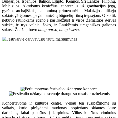
Bulgarijos, Ispanijos, Italijos, Egipto, Kenijos, Šri Lankos, Filipinų,
Malaizijos. Akrobatus keniečius, stipresnius už gravitacijos jėgą,
gyrėm, archajiškais, pantomimą primenančiais Malaizijos atlikėjų
šokiais gėrėjomės, pagal iraniečių būgnelių ritmą trepsėjom. O ko tik
nebuvo ratiliokams scenoje pasirodžius! Ir visos Žemaitijos gervės
sulėkė, ir trys velniai šoko, ir Laukžemio uraganiškas galiopas
sukosi. Žodžiu, buvo
daug garso, daug šviesų
.
Koncertavome ir kultūros centre. Vėliau ten susipažinome su
vaikais, kurie plėšydami raudonas popieriaus skiautes kūrė
darbelius, labai panašius į karpinius. Vilius kiniškus cimbolus
išbandė; ot atrakcija buvo – žiūri ir netiki –
žmogų-ansamblį
kažkas