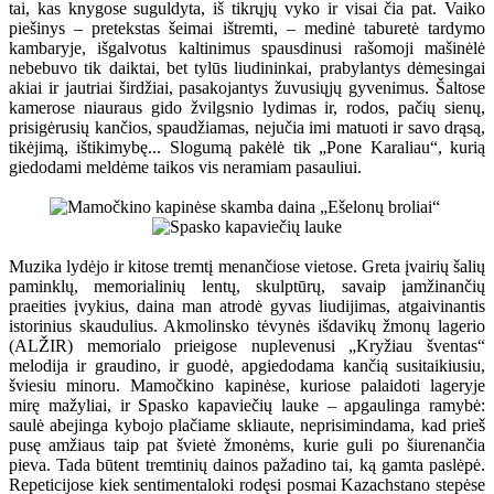
tai, kas knygose suguldyta, iš tikrųjų vyko ir visai čia pat. Vaiko
piešinys – pretekstas šeimai ištremti, – medinė taburetė tardymo
kambaryje, išgalvotus kaltinimus spausdinusi rašomoji mašinėlė
nebebuvo tik daiktai, bet tylūs liudininkai, prabylantys dėmesingai
akiai ir jautriai širdžiai, pasakojantys žuvusiųjų gyvenimus. Šaltose
kamerose niauraus gido žvilgsnio lydimas ir, rodos, pačių sienų,
prisigėrusių kančios, spaudžiamas, nejučia imi matuoti ir savo drąsą,
tikėjimą, ištikimybę... Slogumą pakėlė tik „Pone Karaliau“, kurią
giedodami meldėme taikos vis neramiam pasauliui.
Muzika lydėjo ir kitose tremtį menančiose vietose. Greta įvairių šalių
paminklų, memorialinių lentų, skulptūrų, savaip įamžinančių
praeities įvykius, daina man atrodė gyvas liudijimas, atgaivinantis
istorinius skaudulius. Akmolinsko tėvynės išdavikų žmonų lagerio
(ALŽIR) memorialo prieigose nuplevenusi „Kryžiau šventas“
melodija ir graudino, ir guodė, apgiedodama kančią susitaikiusiu,
šviesiu minoru. Mamočkino kapinėse, kuriose palaidoti lageryje
mirę mažyliai, ir Spasko kapaviečių lauke – apgaulinga ramybė:
saulė abejinga kybojo plačiame skliaute, neprisimindama, kad prieš
pusę amžiaus taip pat švietė žmonėms, kurie guli po šiurenančia
pieva. Tada būtent tremtinių dainos pažadino tai, ką gamta paslėpė.
Repeticijose kiek sentimentaloki rodęsi posmai Kazachstano stepėse