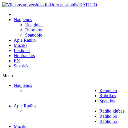
Naujienos
Renginiai
Rubrikos
Spaudoje
Apie Ratilio
Muzika
Leidiniai
Nuotraukos
EN
Susisiek
Menu
Naujienos
Renginiai
Rubrikos
Spaudoje
Apie Ratilio
Ratilio klubas
Ratilio 50
Ratilio 55
Muzika