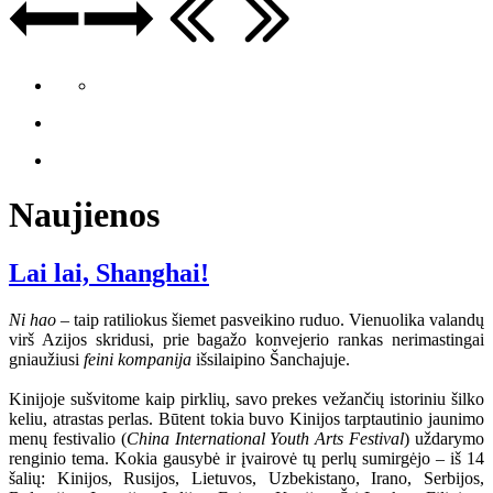
Naujienos
Lai lai, Shanghai!
Ni hao
– taip ratiliokus šiemet pasveikino ruduo. Vienuolika valandų
virš Azijos skridusi, prie bagažo konvejerio rankas nerimastingai
gniaužiusi
feini kompanija
išsilaipino Šanchajuje.
Kinijoje sušvitome kaip pirklių, savo prekes vežančių istoriniu šilko
keliu, atrastas perlas. Būtent tokia buvo Kinijos tarptautinio jaunimo
menų festivalio (
China International Youth Arts Festival
) uždarymo
renginio tema. Kokia gausybė ir įvairovė tų perlų sumirgėjo – iš 14
šalių: Kinijos, Rusijos, Lietuvos, Uzbekistano, Irano, Serbijos,