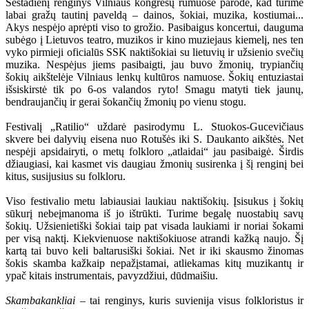
Šeštadienį renginys Vilniaus kongresų rūmuose parodė, kad turime
labai gražų tautinį paveldą – dainos, šokiai, muzika, kostiumai...
Akys nespėjo aprėpti viso to grožio. Pasibaigus koncertui, dauguma
subėgo į Lietuvos teatro, muzikos ir kino muziejaus kiemelį, nes ten
vyko pirmieji oficialūs SSK naktišokiai su lietuvių ir užsienio svečių
muzika. Nespėjus jiems pasibaigti, jau buvo žmonių, trypiančių
šokių aikštelėje Vilniaus lenkų kultūros namuose. Šokių entuziastai
išsiskirstė tik po 6-os valandos ryto! Smagu matyti tiek jaunų,
bendraujančių ir gerai šokančių žmonių po vienu stogu.
Festivalį „Ratilio“ uždarė pasirodymu L. Stuokos-Gucevičiaus
skvere bei dalyvių eisena nuo Rotušės iki S. Daukanto aikštės. Net
nespėji apsidairyti, o metų folkloro „atlaidai“ jau pasibaigė. Širdis
džiaugiasi, kai kasmet vis daugiau žmonių susirenka į šį renginį bei
kitus, susijusius su folkloru.
Viso festivalio metu labiausiai laukiau naktišokių. Įsisukus į šokių
sūkurį nebeįmanoma iš jo ištrūkti. Turime begalę nuostabių savų
šokių. Užsienietiški šokiai taip pat visada laukiami ir noriai šokami
per visą naktį. Kiekvienuose naktišokiuose atrandi kažką naujo. Šį
kartą tai buvo keli baltarusiški šokiai. Net ir iki skausmo žinomas
šokis skamba kažkaip nepažįstamai, atliekamas kitų muzikantų ir
ypač kitais instrumentais, pavyzdžiui, dūdmaišiu.
Skambakankliai
– tai renginys, kuris suvienija visus folkloristus ir