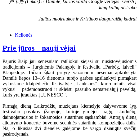
卢卡斯 (Lukas) ir Damilė, kurios vardą
Google vertėjas
išversti į
kinų kalbą atsisako
Julitos nuotraukos ir Kristinos dangoraižių kadrai
Kelionės
Prie jūros – nauji vėjai
Pajūris šiaip jau senesniam ratiliokui siejasi su nusistovėjusiomis
tradicijomis – Jurginėmis Palangoje ir festivaliu „Parbėg, laiveli“
Klaipėdoje. Tačiau šįkart prityrę vazonai ir neseniai apkrikštyta
Damilė liepos 13–16 dienomis turėjo garbės apsilankyti pirmąkart
vykusiame klaipėdiečių festivalyje „Lauksnos“, kurio mintis visai
vykusi – pademonstruoti ir skleisti pasaulio nematerialųjį paveldą,
kuris yra įtrauktas į „UNESCO“.
Pirmąją dieną Laikrodžių muziejaus kiemelyje dalyvavome lyg
festivalio pasakos įžangoje, kurioje girdėjosi ragų, skudučių,
dainuojamosios ir šokamosios sutartinės sąskambiai. Antrąją dieną
atidarymo koncerte buvome sceninės sutartinių kompozicijos dalis.
Na, o likusias dvi dieneles galėjome be vargo džiaugtis svečių
pasirodymais.