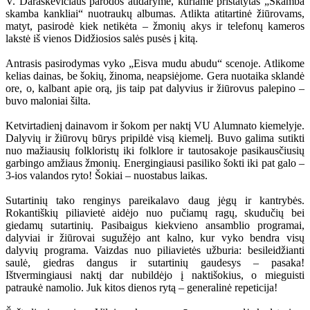
V. Daraškevičiaus parodos atidaryme, kuriame pristatytas „Skamba
skamba kankliai“ nuotraukų albumas. Atlikta atitartinė žiūrovams,
matyt, pasirodė kiek netikėta – žmonių akys ir telefonų kameros
lakstė iš vienos Didžiosios salės pusės į kitą.
Antrasis pasirodymas vyko „Eisva mudu abudu“ scenoje. Atlikome
kelias dainas, be šokių, žinoma, neapsiėjome. Gera nuotaika sklandė
ore, o, kalbant apie orą, jis taip pat dalyvius ir žiūrovus palepino –
buvo maloniai šilta.
Ketvirtadienį dainavom ir šokom per naktį VU Alumnato kiemelyje.
Dalyvių ir žiūrovų būrys pripildė visą kiemelį. Buvo galima sutikti
nuo mažiausių folkloristų iki folklore ir tautosakoje pasikausčiusių
garbingo amžiaus žmonių. Energingiausi pasiliko šokti iki pat galo –
3-ios valandos ryto! Šokiai – nuostabus laikas.
Sutartinių tako renginys pareikalavo daug jėgų ir kantrybės.
Rokantiškių piliavietė aidėjo nuo pučiamų ragų, skudučių bei
giedamų sutartinių. Pasibaigus kiekvieno ansamblio programai,
dalyviai ir žiūrovai sugužėjo ant kalno, kur vyko bendra visų
dalyvių programa. Vaizdas nuo piliavietės užburia: besileidžianti
saulė, giedras dangus ir sutartinių gaudesys – pasaka!
Ištvermingiausi naktį dar nubildėjo į naktišokius, o mieguisti
patraukė namolio. Juk kitos dienos rytą – generalinė repeticija!