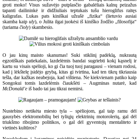
groti moko! Visus sužavėjo putplasčio gabalėliais kalnų peizažus
tapanti dailininkė ir didžiuliais teptukais tušu hieroglifus raitęs
kaligrafas. Lukas pats kiniškai užrašė „fizika“ (lietuvio ausiai
skamba kaip
uly
), o Julita ilgai juokėsi iš kiniško žodžio „filosofija“
(tariama
čioly
) skambesio.
O jau kinų maisto skanumas! Suki stiklinį padėklą, nukrautą
egzotiškais patiekalais, lazdelėmis bandai sugriebti kokį kąsnelį ir
kartu su visais spėlioji, ko gi čia tuoj tuoj paragausi – vienam rodosi,
kad į lėkštelę įsidėjo grybą, kitas gi tvirtina, kad ten tikrų tikriausia
tešla, dar kažkas neabejoja, kad vištiena. Ne kiekvienam patiko kaip
Songokui tomis lazdelėmis čiaukšėti – Augminas nutarė, kad
McDonald’e
iš bado tai jau tikrai nemirsi.
Nustebino netikėta miesto tyla – spėliojom, gal taip ramu dėl
gausybės elektromobilių bei tyliųjų elektrinių motorolerių, gal dėl
triukšmo ribojimo politikos, o gal dėl gyventojų mentaliteto ir
vietinės kultūros?
Nesuklydom į lagaminus neįsidėję respiratorių. Daugiau nei 24