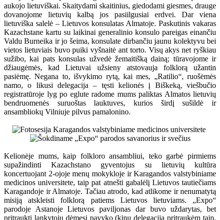
aukojo lietuviškai. Skaitydami skaitinius, giedodami giesmes, drauge
dovanojome lietuvių kalbą jos pasiilgusiai erdvei. Dar viena
lietuviška salelė – Lietuvos konsulatas Almatoje. Paskutinis vakaras
Kazachstane kartu su laikinai generalinio konsulo pareigas einančiu
Valdu Burneika ir jo šeima, konsulate dirbančiu jaunu kolektyvu bei
vietos lietuviais buvo puiki vyšnaitė ant torto. Visų akys net ryškiau
sužibo, kai pats konsulas užvedė žemaitišką dainą; tūravojome ir
džiaugėmės, kad Lietuvai užsieny atstovauja folklorą užantin
pasiėmę. Negana to, išvykimo rytą, kai mes, „Ratilio“, ruošėmės
namo, o likusi delegacija – tęsti kelionės į Biškeką, viešbučio
registratūroje lyg po eglute radome mums paliktas Almatos lietuvių
bendruomenės suruoštas lauktuves, kurios širdį sušildė ir
ansambliokų Vilniuje pilvus pamalonino.
Kelionėje mums, kaip folkloro ansambliui, teko garbė pirmiems
supažindinti Kazachstano gyventojus su lietuvių kultūra
koncertuojant 2-ojoje menų mokykloje ir Karagandos valstybiniame
medicinos universitete, taip pat atnešti gabalėlį Lietuvos tautiečiams
Karagandoje ir Almatoje. Tačiau atrodo, kad atlikome ir nenumatytą
misiją atskleisti folklorą patiems Lietuvos lietuviams. „Expo“
parodoje Astanoje Lietuvos paviljonas dar buvo uždarytas, bet
pritraukti lankytojų dėmesį pavyko (kinų delegaciją pritraukėm taip,