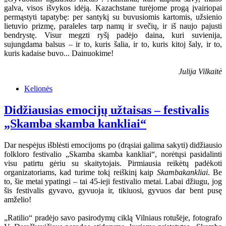
galva, visos išvykos idėją. Kazachstane turėjome progą įvairiopai
permąstyti tapatybę: per santykį su buvusiomis kartomis, užsienio
lietuvio prizmę, paraleles tarp namų ir svečių, ir iš naujo pajusti
bendrystę. Visur megzti ryšį padėjo daina, kuri suvienija,
sujungdama balsus – ir to, kuris šalia, ir to, kuris kitoj šaly, ir to,
kuris kadaise buvo... Dainuokime!
Julija Vilkaitė
Kelionės
Didžiausias emocijų užtaisas – festivalis
„Skamba skamba kankliai“
Dar nespėjus išblėsti emocijoms po (drąsiai galima sakyti) didžiausio
folkloro festivalio „Skamba skamba kankliai“, norėtųsi pasidalinti
visu patirtu gėriu su skaitytojais. Pirmiausia reikėtų padėkoti
organizatoriams, kad turime tokį reiškinį kaip
Skambakankliai
. Be
to, šie metai ypatingi – tai 45-ieji festivalio metai. Labai džiugu, jog
šis festivalis gyvavo, gyvuoja ir, tikiuosi, gyvuos dar bent pusę
amželio!
„Ratilio“ pradėjo savo pasirodymų ciklą Vilniaus rotušėje, fotografo