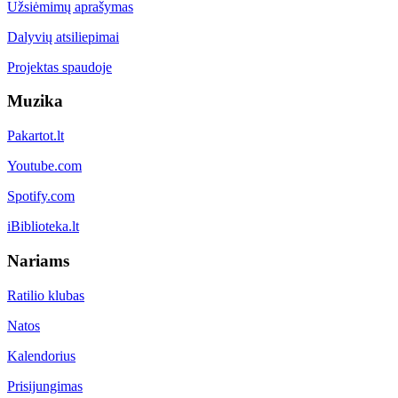
Užsiėmimų aprašymas
Dalyvių atsiliepimai
Projektas spaudoje
Muzika
Pakartot.lt
Youtube.com
Spotify.com
iBiblioteka.lt
Nariams
Ratilio klubas
Natos
Kalendorius
Prisijungimas