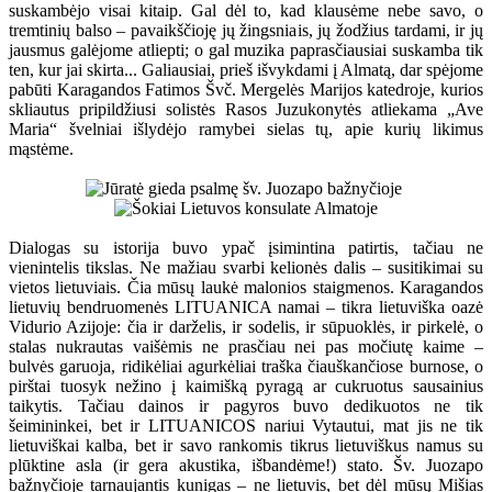
suskambėjo visai kitaip. Gal dėl to, kad klausėme nebe savo, o
tremtinių balso – pavaikščioję jų žingsniais, jų žodžius tardami, ir jų
jausmus galėjome atliepti; o gal muzika paprasčiausiai suskamba tik
ten, kur jai skirta... Galiausiai, prieš išvykdami į Almatą, dar spėjome
pabūti Karagandos Fatimos Švč. Mergelės Marijos katedroje, kurios
skliautus pripildžiusi solistės Rasos Juzukonytės atliekama „Ave
Maria“ švelniai išlydėjo ramybei sielas tų, apie kurių likimus
mąstėme.
Dialogas su istorija buvo ypač įsimintina patirtis, tačiau ne
vienintelis tikslas. Ne mažiau svarbi kelionės dalis – susitikimai su
vietos lietuviais. Čia mūsų laukė malonios staigmenos. Karagandos
lietuvių bendruomenės LITUANICA namai – tikra lietuviška oazė
Vidurio Azijoje: čia ir darželis, ir sodelis, ir sūpuoklės, ir pirkelė, o
stalas nukrautas vaišėmis ne prasčiau nei pas močiutę kaime –
bulvės garuoja, ridikėliai agurkėliai traška čiauškančiose burnose, o
pirštai tuosyk nežino į kaimišką pyragą ar cukruotus sausainius
taikytis. Tačiau dainos ir pagyros buvo dedikuotos ne tik
šeimininkei, bet ir LITUANICOS nariui Vytautui, mat jis ne tik
lietuviškai kalba, bet ir savo rankomis tikrus lietuviškus namus su
plūktine asla (ir gera akustika, išbandėme!) stato. Šv. Juozapo
bažnyčioje tarnaujantis kunigas – ne lietuvis, bet dėl mūsų Mišias