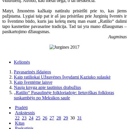
vidurdienį. Atrodo, kad metai bėga, o tai nesikeičia.
Matyt, žmonėms kažkaip natūralu prisirišti prie to, kas jiems
pažįstama. Lygiai taip pat ir aš jau prisirišau prie Jurginių šventės ir
to šventimo būdo, kuris jau keletą metų man esant „Ratilio“ dalimi
tapo kasmetine pavasarine tradicija. Tad tai yra mano džiaugsmas –
pasikartojimo džiaugsmas.
Augminas
Kelionės
Pavasarinės išdaigos
Kaip ratiliokai Užgavėnes švęsdami Kaziuko sulaukė
Kaip šventėme laisvę
Nauja knyga apie tautinius drabužius
„Ratilio“ Pasaulinėje folkloriadoje: lietuviškas folkloras
suskambėjo po Meksikos saule
Pradėti
Ankstesnis
22
23
24
25
26
27
28
29
30
31
Kitas
Paskutinis