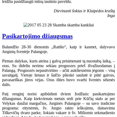
leidžia pasidžiaugti mūsų tautiniu paveldu.
Dievinanti šokius ir Klaipėdos kraštą
Inga
Pasikartojimo džiaugsmas
Balandžio 28-30 dienomis „Ratilio“, kaip ir kasmet, dalyvavo
Jurginių šventėje Palangoje.
Pirmas dalykas, kuris ateina į galvą prisimenant tą nuostabų laiką, –
oras. Su dideliu nerimu sekiau prognozes prieš išvažiuodamas į
Palangą. Prognozės nepasitvirtino – ačiū aukštesnėms jėgoms – visą
savaitgalį. Vietoje lietaus ir šalčio plieskė saulutė ir pūtė gaivus,
pavasariškas jūros vėjas. Oras išties buvo svarbi šventės sėkmės
dalis.
Patį renginį norisi apibūdinti dviem žodžiais: pasikartojimo
džiaugsmas. Kaip kiekvienais metais sėdi prie Kūčių stalo ar per
Velykas daužai margučius, Jurginės Palangoje – su savo tradicine
programa: eitynėmis, šv. Jurgio rakto ieškojimu, dainavimu
Tiškevičių dvaro parke, šokiais vakare ir šv. Mišiomis sekmadienio