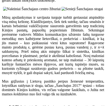
gerais laikais mokyklos diskotekoje.
Mūsų apsilankymas ir savijauta turguje turbūt geriausiai atspindėjo
visą mūsų kelionę. Klaidžiojantys, šiek tiek sutrikę, tačiau smalsūs ir
kartais bebaimiai vaikščiojome siauromis gatvelėmis tarp tradicinių
Kinijos pastatų, papuoštų popieriniais žibintais. Sėkmingai
perėmėme vadovės Mildos komunikacijos užsienio šalių turguose
metodiką: mes kalbėjome lietuviškai, o prekeiviai – kiniškai, ir ką
jūs manot – kuo puikiausiai vieni kitus supratome! Ragavome
maisto produktą
x
, gėrėme pusiau kavą, pusiau vandenį
y
, ir
n+k
saldumynų. Prieš mūsų akis mirgėjo šilkai ir sintetika, kiniškas
porcelianas ir plastmasė, perlai ir akriliniai kabošonai. Nosį maloniai
kuteno arbatų ir prieskonių aromatai, ne taip maloniai – 30 laipsnių
karštyje šuntančios mėsos išpjovos, ant kurių tupinėjo musės, su
kuriomis ryžtingai susidorojo gudrus prekeivis – su
pliotne
taukšt,
musytė trykšt, ir gali drąsiai sakyti, kad parduodi šviežią mėsą.
Mus grįžusius į Lietuvą pasitiko perpus žemesnė temperatūra,
lotyniškas raidynas ir sloga, tačiau „Šanchajus 2017“ tęsiasi – toliau
domimės Kinijos kultūra, vis rečiau valgome šaukštais, o Julita net
mamos
koldzūnus
nuo šiol valgo tik su
lazdzukėm
.