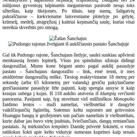
milijonus gyventojų talpinantis megamiestas pasirodė nesąs toks
užterštas, kaip tikėjomės. Po tiltais, tarp namų, šaligatvių
pakraščiuose – kiekviename laisvesniame plotelyje po gėlytę,
krūmelį, medelį, atsigręžusį į kaitriai kepinančią saulę, kuriai visai
nereikia skverbtis pro smogą.
Gal tik Pudongo rajone, Šanchajaus širdyje, saulei sunkiau apšviesti
menkiausią žemės lopinėlį. Visus jos spindulius užstoja didingi
dangoraižiai. Mums kone bėgant antro pagal aukštį pasaulyje
pastato – Šanchajaus dangoraižio – link, ėmė temti, ir mes
atsidūrėme dangoraižių miške. Tiesiog reaktyviniame 18 metrų per
sekundę (arba 65 kilometrų per valandą) greičiu pakylančiame
greičiausiame pasaulyje lifte pajunti, kaip spengia ausyse ir kaip
kraujas subėga į kojas. Iš 118 aukšto atsiveria
iš klumpių verčianti
panorama. Pasijunti taip, lyg stovėtum virš milžiniškos
Monopolio
žaidimo lentos – maži nameliai, viešbutėliai ir daugybė
vaikščiojančių figūrėlių. Sutemus keltu supomės ant gelsvosios
Huangpu bangų ir grožėjomės tais pačiais nameliais ir viešbutėliais,
kurie dabar jau buvo virtę įstabiais, šviečiančiais, dangų remiančiais
pastatais. Jų mirksinčios
lempūtės
Damilę privertė šokinėti, o visus
ratiliokus šokti apie kelto viduryje sumestas kuprines kaip senais