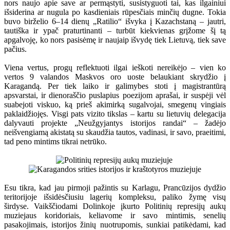
nors naujo apie save ar permąstyti, susistyguoti tai, kas ilgainiui
išsiderina ar nugula po kasdieniais rūpesčiais minčių dugne. Tokia
buvo birželio 6–14 dienų „Ratilio“ išvyka į Kazachstaną – jautri,
tautiška ir ypač praturtinanti – turbūt kiekvienas grįžome šį tą
apgalvoję, ko nors pasisėmę ir naujaip išvydę tiek Lietuvą, tiek save
pačius.
Viena vertus, progų reflektuoti ilgai ieškoti nereikėjo – vien ko
vertos 9 valandos Maskvos oro uoste belaukiant skrydžio į
Karagandą. Per tiek laiko ir galimybes stoti į magistrantūrą
apsvarstai, ir dienoraščio puslapius poezijom aprašai, ir suspėji vėl
suabejoti viskuo, ką prieš akimirką sugalvojai, smegenų vingiais
paklaidžiojęs. Visgi pats vizito tikslas – kartu su lietuvių delegacija
dalyvauti projekte „Neužgyjantys istorijos randai“ – žadėjo
neišvengiamą akistatą su skaudžia tautos, vadinasi, ir savo, praeitimi,
tad peno mintims tikrai netrūko.
Esu tikra, kad jau pirmoji pažintis su Karlagu, Prancūzijos dydžio
teritorijoje išsidėsčiusiu lagerių kompleksu, paliko žymę visų
širdyse. Vaikščiodami Dolinkoje įkurto Politinių represijų aukų
muziejaus koridoriais, keliavome ir savo mintimis, senelių
pasakojimais, istorijos žinių nuotrupomis, sunkiai patikėdami, kad