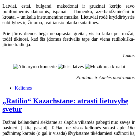
Latviai, estai, bulgarai, makedonai ir gruzinai kerėjo savo
polifoninėmis dainomis, ispanai – flamenko, azerbaidžaniečiai ir
kroatai – unikalia instrumentine muzika. Lietuviai rodė kryždirbystės
subtilybes ir, žinoma, įvairiausio plauko sutartines.
Prie jūros dienos bėga nepaprastai greitai, vis to laiko per mažai,
todėl tikiuosi, kad šis įdomus festivalis taps dar viena ratiliokiška-
jūrine tradicija.
Lukas
Pauliaus ir Adelės nuotraukos
Kelionės
„Ratilio“ Kazachstane: atrasti lietuvybę
svetur
Dažnai keliaudami siekiame ar slapčia viliamės pabėgti nuo savęs ir
pasinerti į kitą pasaulį. Tačiau ne visos kelionės sukasi apie
kito
pažinimą; kartais (o gal ir visada) išvykstame tikėdamiesi sužinoti ką