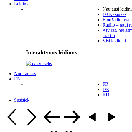
Leidiniai
Naujausi leidini
DJ Kaziukas
Etnožadintuvai
Ratilio – ratui r
Atviras, bet asm
kraštui
Visi leidiniai
Interaktyvus leidinys
Nuotraukos
EN
FR
DE
RU
Susisiek