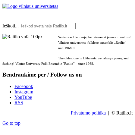
Ieškoti...
Seniausias Lietuvoje, bet visuomet jaunas ir veržlus!
Vilniaus universiteto folkloro ansamblis „Ratilio“ –
nuo 1968 m.
The oldest one in Lithuania, yet always young and
dashing! Vilnius University Folk Ensemble "Ratilio" – since 1968.
Bendraukime per / Follow us on
Facebook
Instagram
YouTube
RSS
Privatumo politika
| © Ratilio.lt
Go to top