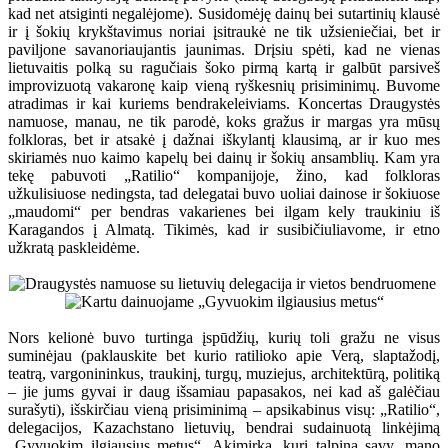
kad net atsiginti negalėjome). Susidomėję dainų bei sutartinių klausė
ir į šokių krykštavimus noriai įsitraukė ne tik užsieniečiai, bet ir
paviljone savanoriaujantis jaunimas. Drįsiu spėti, kad ne vienas
lietuvaitis polką su ragučiais šoko pirmą kartą ir galbūt parsiveš
improvizuotą vakaronę kaip vieną ryškesnių prisiminimų. Buvome
atradimas ir kai kuriems bendrakeleiviams. Koncertas Draugystės
namuose, manau, ne tik parodė, koks gražus ir margas yra mūsų
folkloras, bet ir atsakė į dažnai iškylantį klausimą, ar ir kuo mes
skiriamės nuo kaimo kapelų bei dainų ir šokių ansamblių. Kam yra
tekę pabuvoti „Ratilio“ kompanijoje, žino, kad folkloras
užkulisiuose nedingsta, tad delegatai buvo uoliai dainose ir šokiuose
„maudomi“ per bendras vakarienes bei ilgam kely traukiniu iš
Karagandos į Almatą. Tikimės, kad ir susibičiuliavome, ir etno
užkratą paskleidėme.
Nors kelionė buvo turtinga įspūdžių, kurių toli gražu ne visus
suminėjau (paklauskite bet kurio ratilioko apie Verą, slaptažodį,
teatrą, vargonininkus, traukinį, turgų, muziejus, architektūrą, politiką
– jie jums gyvai ir daug išsamiau papasakos, nei kad aš galėčiau
surašyti), išskirčiau vieną prisiminimą – apsikabinus visų: „Ratilio“,
delegacijos, Kazachstano lietuvių, bendrai sudainuotą linkėjimą
„Gyvuokim ilgiausius metus“. Akimirka, kuri talpina savy, mano