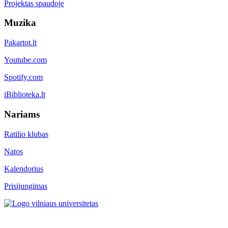
Projektas spaudoje
Muzika
Pakartot.lt
Youtube.com
Spotify.com
iBiblioteka.lt
Nariams
Ratilio klubas
Natos
Kalendorius
Prisijungimas