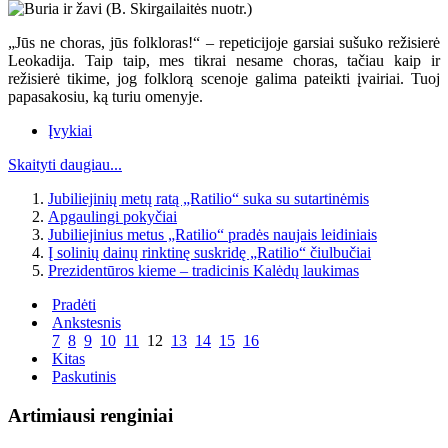
„Jūs ne choras, jūs folkloras!“ – repeticijoje garsiai sušuko režisierė
Leokadija. Taip taip, mes tikrai nesame choras, tačiau kaip ir
režisierė tikime, jog folklorą scenoje galima pateikti įvairiai. Tuoj
papasakosiu, ką turiu omenyje.
Įvykiai
Skaityti daugiau...
Jubiliejinių metų ratą „Ratilio“ suka su sutartinėmis
Apgaulingi pokyčiai
Jubiliejinius metus „Ratilio“ pradės naujais leidiniais
Į solinių dainų rinktinę suskridę „Ratilio“ čiulbučiai
Prezidentūros kieme – tradicinis Kalėdų laukimas
Pradėti
Ankstesnis
7
8
9
10
11
12
13
14
15
16
Kitas
Paskutinis
Artimiausi renginiai