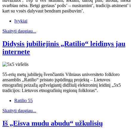
nuvažiuot’. Tėp ti ves skubam, lekiam, darbų piln, atroda, nieka
svarbiau nėra. Betgi geriaus’ poils’ – nusiramint’, tradicijs atsiment’ i
kart su vэsės dalyvaut bendram pasibuvim’.
Įvykiai
Skaityti daugiau...
Didysis jubiliejinis „Ratilio“ leidinys jau
internete
55-erių metų jubiliejų švenčiantis Vilniaus universiteto folkloro
ansamblis „Ratilio“ pristato įspūdingą projektą – Lietuvos
etnografinį peizažą apžvelgiantį didžiulį elektroninį leidinį „5x5
tradicijos: Lietuvos etnografinių regionų folkloras“.
Ratilio 55
Skaityti daugiau...
Iš „Eisva mudu abudu“ užkulisių