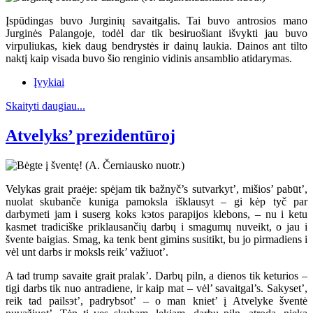
Įspūdingas buvo Jurginių savaitgalis. Tai buvo antrosios mano
Jurginės Palangoje, todėl dar tik besiruošiant išvykti jau buvo
virpuliukas, kiek daug bendrystės ir dainų laukia. Dainos ant tilto
naktį kaip visada buvo šio renginio vidinis ansamblio atidarymas.
Įvykiai
Skaityti daugiau...
Atvelyks’ prezidentūroj
Velykas grait praėje: spėjam tik bažnyč’s sutvarkyt’, mišios’ pabūt’,
nuolat skubanče kuniga pamoksla išklausyt – gi kėp tyč par
darbymeti jam i suserg koks kэtos parapijos klebons, – nu i ketu
kasmet tradiciške priklausančių darbų i smagumų nuveikt, o jau i
švente baigias. Smag, ka tenk bent gimins susitikt, bu jo pirmadiens i
vėl unt darbs ir moksls reik’ važiuot’.
A tad trump savaite grait pralak’. Darbų piln, a dienos tik keturios –
tigi darbs tik nuo antradiene, ir kaip mat – vėl’ savaitgal’s. Sakyset’,
reik tad pailsэt’, padrybsot’ – o man kniet’ į Atvelyke šventė