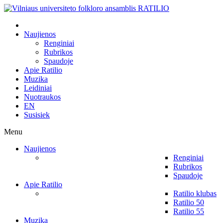
Naujienos
Renginiai
Rubrikos
Spaudoje
Apie Ratilio
Muzika
Leidiniai
Nuotraukos
EN
Susisiek
Menu
Naujienos
Renginiai
Rubrikos
Spaudoje
Apie Ratilio
Ratilio klubas
Ratilio 50
Ratilio 55
Muzika