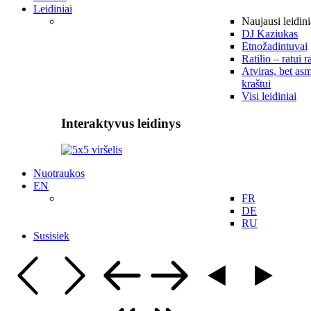
Leidiniai
Naujausi leidini
DJ Kaziukas
Etnožadintuvai
Ratilio – ratui r
Atviras, bet asm
kraštui
Visi leidiniai
Interaktyvus leidinys
Nuotraukos
EN
FR
DE
RU
Susisiek