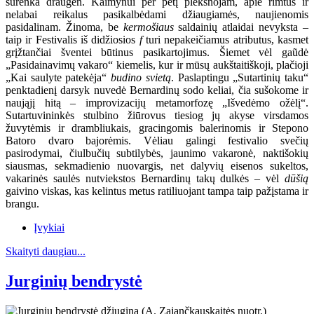
surenka draugėn. Kaimynui per petį plekšnojam, apie rimtus ir
nelabai reikalus pasikalbėdami džiaugiamės, naujienomis
pasidalinam. Žinoma, be
kermošiaus
saldainių atlaidai nevyksta –
taip ir Festivalis iš didžiosios
f
turi nepakeičiamus atributus, kasmet
grįžtančiai šventei būtinus pasikartojimus. Šiemet vėl gaũdė
„Pasidainavimų vakaro“ kiemelis, kur ir mūsų aukštaitiškoji, plačioji
„Kai saulyte patekėja“
budino svietą
. Paslaptingu „Sutartinių taku“
penktadienį darsyk nuvedė Bernardinų sodo keliai, čia sušokome ir
naująjį hitą – improvizacijų metamorfozę „Išvedėmo ožėlį“.
Sutartuvininkės stulbino žiūrovus tiesiog jų akyse virsdamos
žuvytėmis ir drambliukais, gracingomis balerinomis ir Stepono
Batoro dvaro bajorėmis. Vėliau galingi festivalio svečių
pasirodymai, čiulbučių subtilybės, jaunimo vakaronė, naktišokių
siausmas, sekmadienio nuovargis, net dalyvių eisenos sukeltos,
vakarinės saulės nutviekstos Bernardinų takų dulkės – vėl
dūšią
gaivino viskas, kas kelintus metus ratiliuojant tampa taip pažįstama ir
brangu.
Įvykiai
Skaityti daugiau...
Jurginių bendrystė