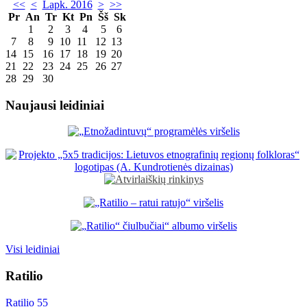
<<
<
Lapk. 2016
>
>>
Pr
An
Tr
Kt
Pn
Šš
Sk
1
2
3
4
5
6
7
8
9
10
11
12
13
14
15
16
17
18
19
20
21
22
23
24
25
26
27
28
29
30
Naujausi leidiniai
Visi leidiniai
Ratilio
Ratilio 55