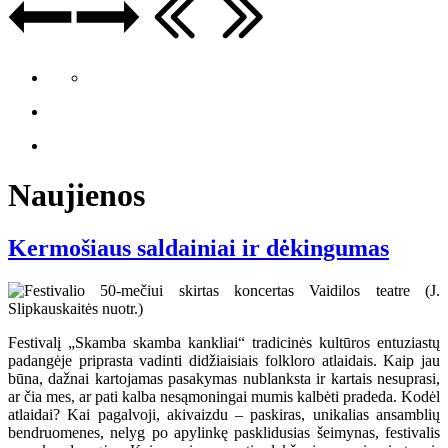
Naujienos
Kermošiaus saldainiai ir dėkingumas
Festivalį „Skamba skamba kankliai“ tradicinės kultūros entuziastų
padangėje priprasta vadinti didžiaisiais folkloro atlaidais. Kaip jau
būna, dažnai kartojamas pasakymas nublanksta ir kartais nesuprasi,
ar čia mes, ar pati kalba nesąmoningai mumis kalbėti pradeda. Kodėl
atlaidai? Kai pagalvoji, akivaizdu – paskiras, unikalias ansamblių
bendruomenes, nelyg po apylinkę pasklidusias šeimynas, festivalis