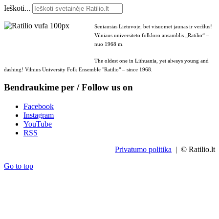
Ieškoti...
Seniausias Lietuvoje, bet visuomet jaunas ir veržlus!
Vilniaus universiteto folkloro ansamblis „Ratilio“ –
nuo 1968 m.
The oldest one in Lithuania, yet always young and
dashing! Vilnius University Folk Ensemble "Ratilio" – since 1968.
Bendraukime per / Follow us on
Facebook
Instagram
YouTube
RSS
Privatumo politika
| © Ratilio.lt
Go to top