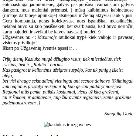
entuziastinga jaunuomenė, galvas pasipuošusi įvairiausiom galvos
dangom, mus maloniai priėmusi, į mūsų kalbinimus kabinetuose
(rimtoje darbinėje aplinkoje) atsiliepusi ir žiemą aktyviai lauk vijusi.
Gera kompanija, geras kolektyvas, nors ispaniškai meksikiečiui
nelabai buvo su kuo pasišnekėti, bet svarbiausia, kad buvo norinčių
kartu pajudėti ir sveikai be kavos pavasarį pradėti :)
Užgavėnės nr. 4:
Maximoje
ratiliokai trypė kiek valiojo ir pavasarį
visiems priviliojo!
Iškart po Užgavėnių šventės tęsėsi ir ...
Trijų dienų Kaziuko mugė džiugino visus, tiek miestiečius, tiek
svečius, tiek ir „Ratilio“ narius.
Kas pasigrot ir kelionėms užsigrot suspėjo, kas tik pinigų išleist
atėjo,
bet visi drauge sekmadienį vieningai ant scenos dainavo iškilmingai.
Juk regionus pristatyt reikėjo ir tą kuo geriau padaryt norėjos!
Regionai mūs penki, puikūs kostiumai, viens už kitą gražesni,
tai ir šokom, ir dainavom, taip žiūrovams regionus visame gražume
pademonstravom :)
Sungailų Goda