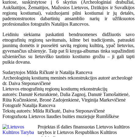
kuriose, suskirstytose į 6 skyrius (Archeologiniai drabužiai,
Aukštaitijos, Žemaitijos, Mažosios Lietuvos, Dzūkijos ir Suvalkijos
regionų kostiumai), vaizduojami pilni kostiumai ir jų detalės,
pademonstruotos dabartinių ansamblio narių ir užfiksuotos
profesionalios fotografės Natalijos Rancevos.
Leidiniu siekiama paskatinti bendruomenes didžiuotis savo
etnografinių regionų savitumais, kilme bei tradicijomis, patraukti
jaunimą domėtis ir puoselėti savitą regionų kultūrą, ypač lietuvius,
gyvenančius užsienyje. Taip pat ši knyga-albumas tinka supažindinti
užsieniečius su lietuviško tautinio kostiumo grožiu – ji gali tapti
puikia dovana.
Sudarytojos Milda Ričkutė ir Natalija Ranceva
Archeologinių kostiumų meninės rekonstrukcijos autorė archeologė
dr. Daiva Steponavičienė
Lietuvos etnografinių regionų kostiumų rekonstrukcijų
autorės: Danutė Keturakienė, Dalia Zagnoj, Danutė Tamošaitienė,
Rūta Kučinskienė, Bronė Zadojenkienė, Virginija Markevičienė
Fotografė Natalija Ranceva
Tekstų autorės: Milda Ričkutė, Daiva Steponavičienė
Fotografuota Lietuvos liaudies buities muziejuje Rumšiškėse
Projektas iš dalies finansuotas Lietuvos kultūros
tarybos ir Lietuvos Respublikos Kultūros