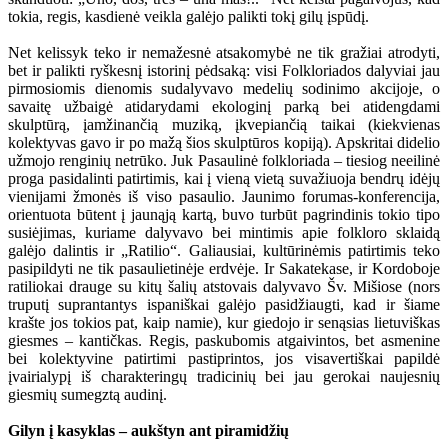
tokia, regis, kasdienė veikla galėjo palikti tokį gilų įspūdį.
Net kelissyk teko ir nemažesnė atsakomybė ne tik gražiai atrodyti,
bet ir palikti ryškesnį istorinį pėdsaką: visi Folkloriados dalyviai jau
pirmosiomis dienomis sudalyvavo medelių sodinimo akcijoje, o
savaitę užbaigė atidarydami ekologinį parką bei atidengdami
skulptūrą, įamžinančią muziką, įkvepiančią taikai (kiekvienas
kolektyvas gavo ir po mažą šios skulptūros kopiją). Apskritai didelio
užmojo renginių netrūko. Juk Pasaulinė folkloriada – tiesiog neeilinė
proga pasidalinti patirtimis, kai į vieną vietą suvažiuoja bendrų idėjų
vienijami žmonės iš viso pasaulio. Jaunimo forumas-konferencija,
orientuota būtent į jaunąją kartą, buvo turbūt pagrindinis tokio tipo
susiėjimas, kuriame dalyvavo bei mintimis apie folkloro sklaidą
galėjo dalintis ir „Ratilio“. Galiausiai, kultūrinėmis patirtimis teko
pasipildyti ne tik pasaulietinėje erdvėje. Ir Sakatekase, ir Kordoboje
ratiliokai drauge su kitų šalių atstovais dalyvavo Šv. Mišiose (nors
truputį suprantantys ispaniškai galėjo pasidžiaugti, kad ir šiame
krašte jos tokios pat, kaip namie), kur giedojo ir senąsias lietuviškas
giesmes – kantičkas. Regis, paskubomis atgaivintos, bet asmenine
bei kolektyvine patirtimi pastiprintos, jos visavertiškai papildė
įvairialypį iš charakteringų tradicinių bei jau gerokai naujesnių
giesmių sumegztą audinį.
Gilyn į kasyklas – aukštyn ant piramidžių