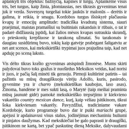
aplankyti tris objektus: bažnyčią, kapines ir turgų. Aplankėme visus
tris, bet turgus, kaip žinia, įdomiausias, nes tikrasis gyvenimas tenai
juk ir verda. Suvenyrų turgeliai tokie jaukūs ir malonūs
–
derėtis ir
galima, ir reikia, ir smagu. Kordobos turgus išsiskyrė plačiausia
kvapų ir emocijų amplitude: tradiciška kvadratų sistema, siauri
praėjimai, maistas pramaišiui su buitiniais rakandais ir rūbais, o tat ir
padarė didžiausią įspūdį, kai žalios mėsos kvapas sutraukia skrandį,
o prieskonių krepšiuose ir tarakoną užmatai. Su tarakonais ir
daugiau susidūrimų buvo, tokių kaip gatvėje prabėgant šaligatviu ar
net ant scenos, kai meksikietiški trypimai juos prajudina taip, kad net
apduję po sceną laksto.
Vis dėlto tikras krašto gyvenimas atsispindi žmonėse. Mums skirti
palydovai buvo toks gražus ir nuoširdus Meksikos veidas, kad norisi
ir juos, ir pačią šalį minėti tik geruoju. Pirmoji kultūrinė patirtis – tai
pažintis su mūsų draugiškuoju virėju Adolfo, kuris, pasirodo,
gyvenime yra ir
charro
(meksikietiškas kaubojus, laso asas).
Žinoma, bandėme ir mes sukti lasą, o Marytė (taip meiliai praminta
mūsų jaunutė gidė) pamokė meksikietiško trepsėjimo ir kiekvieno
vakarėlio
country mexican dance
, kurį, kaip vėliau įsitikinom, tikrai
šoka kiekvienam vakarėly. Pavyzdžiui, tradiciniame vakare
Kordoboje, kurio programoje buvo dar ir puiki
mariachi
grupė,
apėjusi ir apdainavusi visus stalus, jodinėjimas mechaniniu buliumi
ir pinjatos daužymas. Kad meksikiečiai be galo paprasti ir draugiški,
įsitikinom ne kartą, bet ypač paskutinę dieną Meksike, dalyvaudami