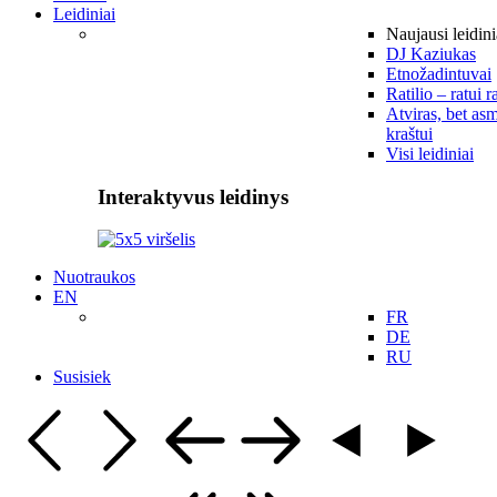
Leidiniai
Naujausi leidini
DJ Kaziukas
Etnožadintuvai
Ratilio – ratui r
Atviras, bet asm
kraštui
Visi leidiniai
Interaktyvus leidinys
Nuotraukos
EN
FR
DE
RU
Susisiek