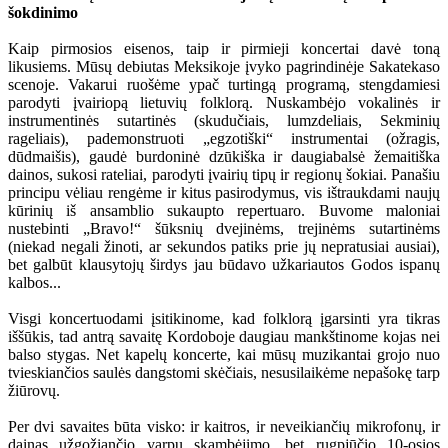
šokdinimo
Kaip pirmosios eisenos, taip ir pirmieji koncertai davė toną
likusiems. Mūsų debiutas Meksikoje įvyko pagrindinėje Sakatekaso
scenoje. Vakarui ruošėme ypač turtingą programą, stengdamiesi
parodyti įvairiopą lietuvių folklorą. Nuskambėjo vokalinės ir
instrumentinės sutartinės (skudučiais, lumzdeliais, Sekminių
rageliais), pademonstruoti „egzotiški“ instrumentai (ožragis,
dūdmaišis), gaudė burdoninė dzūkiška ir daugiabalsė žemaitiška
dainos, sukosi rateliai, parodyti įvairių tipų ir regionų šokiai. Panašiu
principu vėliau rengėme ir kitus pasirodymus, vis ištraukdami naujų
kūrinių iš ansamblio sukaupto repertuaro. Buvome maloniai
nustebinti „Bravo!“ šūksnių dvejinėms, trejinėms sutartinėms
(niekad negali žinoti, ar sekundos patiks prie jų nepratusiai ausiai),
bet galbūt klausytojų širdys jau būdavo užkariautos Godos ispanų
kalbos...
Visgi koncertuodami įsitikinome, kad folklorą įgarsinti yra tikras
iššūkis, tad antrą savaitę Kordoboje daugiau mankštinome kojas nei
balso stygas. Net kapelų koncerte, kai mūsų muzikantai grojo nuo
tvieskiančios saulės dangstomi skėčiais, nesusilaikėme nepašokę tarp
žiūrovų.
Per dvi savaites būta visko: ir kaitros, ir neveikiančių mikrofonų, ir
dainas užgožiančio varpų skambėjimo, bet rugpjūčio 10-osios