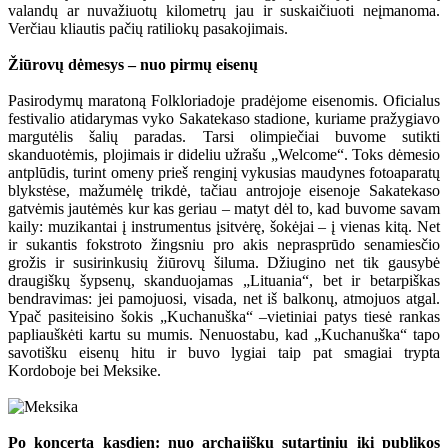
valandų ar nuvažiuotų kilometrų jau ir suskaičiuoti neįmanoma.
Verčiau kliautis pačių ratiliokų pasakojimais.
Žiūrovų dėmesys – nuo pirmų eisenų
Pasirodymų maratoną Folkloriadoje pradėjome eisenomis. Oficialus
festivalio atidarymas vyko Sakatekaso stadione, kuriame pražygiavo
margutėlis šalių paradas. Tarsi olimpiečiai buvome sutikti
skanduotėmis, plojimais ir dideliu užrašu „Welcome“. Toks dėmesio
antplūdis, turint omeny prieš renginį vykusias maudynes fotoaparatų
blykstėse, mažumėlę trikdė, tačiau antrojoje eisenoje Sakatekaso
gatvėmis jautėmės kur kas geriau – matyt dėl to, kad buvome savam
kaily: muzikantai į instrumentus įsitvėrę, šokėjai – į vienas kitą. Net
ir sukantis fokstroto žingsniu pro akis neprasprūdo senamiesčio
grožis ir susirinkusių žiūrovų šiluma. Džiugino net tik gausybė
draugiškų šypsenų, skanduojamas „Lituania“, bet ir betarpiškas
bendravimas: jei pamojuosi, visada, net iš balkonų, atmojuos atgal.
Ypač pasiteisino šokis „Kuchanuška“ –vietiniai patys tiesė rankas
papliauškėti kartu su mumis. Nenuostabu, kad „Kuchanuška“ tapo
savotišku eisenų hitu ir buvo lygiai taip pat smagiai trypta
Kordoboje bei Meksike.
Po koncertą kasdien: nuo archajiškų sutartinių iki publikos