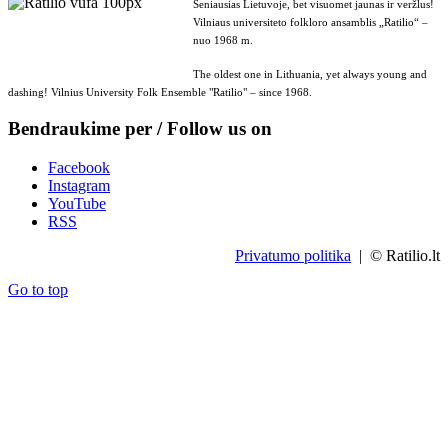
Seniausias Lietuvoje, bet visuomet jaunas ir veržlus!
Vilniaus universiteto folkloro ansamblis „Ratilio“ –
nuo 1968 m.
The oldest one in Lithuania, yet always young and
dashing! Vilnius University Folk Ensemble "Ratilio" – since 1968.
Bendraukime per / Follow us on
Facebook
Instagram
YouTube
RSS
Privatumo politika
| © Ratilio.lt
Go to top