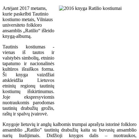
Artėjant 2017 metams,
kurie paskelbti Tautinio
kostiumo metais, Vilniaus
universiteto folkloro
ansamblis „Ratilio“ išleido
knygą-albumą.
Tautinis kostiumas -
vienas iš tautos ir
valstybės simbolių, etninio
tapatumo ir nacionalinės
kultūros išraiškos forma.
Ši knyga vaizdžiai
atskleidžia Lietuvos
etninių regionų tautinių
kostiumų išskirtinumus.
Joje ekspresyviomis
nuotraukomis parodomas
tautinių drabužių grožis,
raštų ir spalvų įvairovė.
Knygoje lietuvių ir anglų kalbomis trumpai aprašyta istorinė folkloro
ansamblio „Ratilio" tautinių drabužių kaita su buvusių ansamblio
narių liudijimais. Didžioji knygos dalis – nuotraukos,