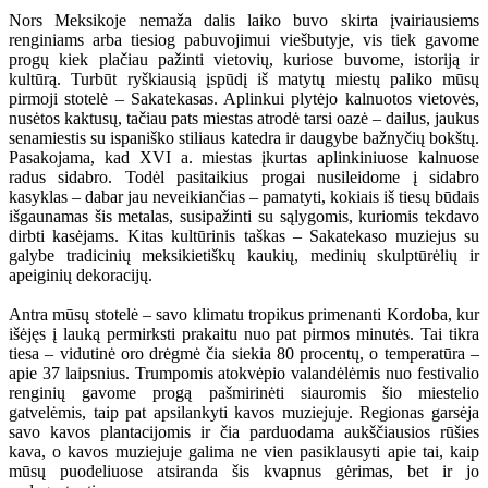
Nors Meksikoje nemaža dalis laiko buvo skirta įvairiausiems
renginiams arba tiesiog pabuvojimui viešbutyje, vis tiek gavome
progų kiek plačiau pažinti vietovių, kuriose buvome, istoriją ir
kultūrą. Turbūt ryškiausią įspūdį iš matytų miestų paliko mūsų
pirmoji stotelė – Sakatekasas. Aplinkui plytėjo kalnuotos vietovės,
nusėtos kaktusų, tačiau pats miestas atrodė tarsi oazė – dailus, jaukus
senamiestis su ispaniško stiliaus katedra ir daugybe bažnyčių bokštų.
Pasakojama, kad XVI a. miestas įkurtas aplinkiniuose kalnuose
radus sidabro. Todėl pasitaikius progai nusileidome į sidabro
kasyklas – dabar jau neveikiančias – pamatyti, kokiais iš tiesų būdais
išgaunamas šis metalas, susipažinti su sąlygomis, kuriomis tekdavo
dirbti kasėjams. Kitas kultūrinis taškas – Sakatekaso muziejus su
galybe tradicinių meksikietiškų kaukių, medinių skulptūrėlių ir
apeiginių dekoracijų.
Antra mūsų stotelė – savo klimatu tropikus primenanti Kordoba, kur
išėjęs į lauką permirksti prakaitu nuo pat pirmos minutės. Tai tikra
tiesa – vidutinė oro drėgmė čia siekia 80 procentų, o temperatūra –
apie 37 laipsnius. Trumpomis atokvėpio valandėlėmis nuo festivalio
renginių gavome progą pašmirinėti siauromis šio miestelio
gatvelėmis, taip pat apsilankyti kavos muziejuje. Regionas garsėja
savo kavos plantacijomis ir čia parduodama aukščiausios rūšies
kava, o kavos muziejuje galima ne vien pasiklausyti apie tai, kaip
mūsų puodeliuose atsiranda šis kvapnus gėrimas, bet ir jo