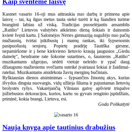
Kaip šventėme laisvę
Kasmet vasario 16-oji mus atitraukia nuo darbų ir primena apie
laisvę – tai, ką ilgus metus tauta siekė turėti ir ką šiandien turime
branginti labiau už viską. Tradicijas puoselėjantis ansamblis
„Ratilio“ Lietuvos valstybės atkūrimo dieną šokiais ir dainomis
kvietė švęsti kartu. Į Salomėjos Nėries gimnaziją sugužėjo nuo pačių
mažiausių, tvirtai įsikibusių į mamų rankas, iki šypsenomis
pasipuošusių senjorų. Popietę pradėję Tautiška giesme,
nepamiršome ir į bene kiekvieno lietuvio kraują įaugusios „Giedu
dainelę“, bendrame rate šokome sutartines, o, šauniems „Ratilio“
muzikantams užgrojus, sėdėti vietoje neleido ir ypač daug
džiaugsmo mažiesiems svečiams suteikė įvairiausi šokiai ir žaidimai-
rateliai. Muzikantams atsidėkota žavių merginų bučiniais.
Ryškiausias dienos atsiminimas – šypsančios žmonių akys, kurias
išvydus dingsta nuovargis, vidų užlieja šiluma ir pajuntamas lietuvių
brolystės ryšys. Vakarėjančią Vilniaus gatvę apšvietė trispalve
įsižiebusios dekoracijos, kurios, kartu su gyvais renginio įspūdžiais,
priminė, kokia brangi, Lietuva, esi.
Goda Polikaitytė
Nauja knyga apie tautinius drabužius