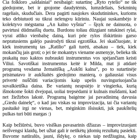
Čia folkloro „saldainiai“ nesibaigė: sutartinę „Ryto rytelio“ ne tik
giedojome, bet ir grojome daudytėmis, lumzdeliais, Sekminių
rageliais, skudučiais. Dera pagirti naujokes skudutininkes, kurioms
teko debiutuoti su tikrai nelengvu kūriniu. Naujai suskambėjo ir
kolektyvo mėgstama „An kalno vyšnia“ – šįsyk ne dainuota, o
pavirtusi dūdmaišių duetu. Burdonu toliau dūzgiant ratukinei rylai,
vyrai atliko vienbalsę dainą, kuri prie rylos išskirtinio garso
nepratusiems galėjo pasirodyti tikrai egzotiška. Jei skaičiuojate, ir
kiek instrumentų tas „Ratilio“ gali turėti, atsakau – tiek, kiek
mokančių jais groti; o jei tie mokantys viename asmenyje, belieka tik
prakaitą nuo kaktos nubraukti instrumentus vos spėjančiam keisti
Viliui. Savotiškai instrumentus keitė ir Milda, mat ji atidarė
programą vesdama žemaitišką „Aukšti kalna“, po to sutartinėje
prisimatavo ir aukštaitės giedojimo manierą, o galiausiai visus
privertė nuščiūti variacijomis kaip upelis nuvinguriuojančia
suvalkietiška daina. Be variantų neapsiėjo ir vingierka, kurią
išmokome šokti dvejopai, uoliai trepsėdami ir kulnais mušdami, kad
net žiežirbos lakstė. Programą baigėme jai pavadinimą davusia
„Giedu dainelę“, o kad jau viskas su improvizacija, tai čia variantų
pasitaikė irgi ne vienas, bet, mėginkim išsisukti, juk paukštelių
pulkas turi būti margas :)
Kaip bežiūrėsi, buvo visiškas pavasarinis džiazas – improvizuojant
neišvengsi klaidų, bet užtat gali ir netikėtų įdomių rezultatų pasiekti.
Buvome natūralūs, jauni, išdykę, o niekas taip nedžiugina, kaip