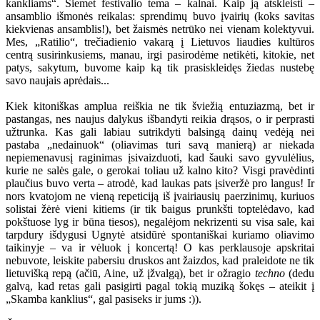
kankliams“. Šiemet festivalio tema – kalnai. Kaip ją atskleisti –
ansamblio išmonės reikalas: sprendimų buvo įvairių (koks savitas
kiekvienas ansamblis!), bet žaismės netrūko nei vienam kolektyvui.
Mes, „Ratilio“, trečiadienio vakarą į Lietuvos liaudies kultūros
centrą susirinkusiems, manau, irgi pasirodėme netikėti, kitokie, net
patys, sakytum, buvome kaip ką tik prasiskleidęs žiedas nustebę
savo naujais aprėdais...
Kiek kitoniškas amplua reiškia ne tik šviežią entuziazmą, bet ir
pastangas, nes naujus dalykus išbandyti reikia drąsos, o ir perprasti
užtrunka. Kas gali labiau sutrikdyti balsingą dainų vedėją nei
pastaba „nedainuok“ (oliavimas turi savą manierą) ar niekada
nepiemenavusį raginimas įsivaizduoti, kad šauki savo gyvulėlius,
kurie ne salės gale, o gerokai toliau už kalno kito? Visgi pravėdinti
plaučius buvo verta – atrodė, kad laukas pats įsiveržė pro langus! Ir
nors kvatojom ne vieną repeticiją iš įvairiausių paerzinimų, kuriuos
solistai žėrė vieni kitiems (ir tik baigus prunkšti toptelėdavo, kad
pokštuose lyg ir būna tiesos), negalėjom nekrizenti su visa sale, kai
tarpdury išdygusi Ugnytė atsidūrė spontaniškai kuriamo oliavimo
taikinyje – va ir vėluok į koncertą! O kas perklausoje apskritai
nebuvote, leiskite pabersiu druskos ant žaizdos, kad praleidote ne tik
lietuvišką repą (ačiū, Aine, už įžvalgą), bet ir ožragio
techno
(dedu
galvą, kad retas gali pasigirti pagal tokią muziką šokęs – ateikit į
„Skamba kanklius“, gal pasiseks ir jums :)).