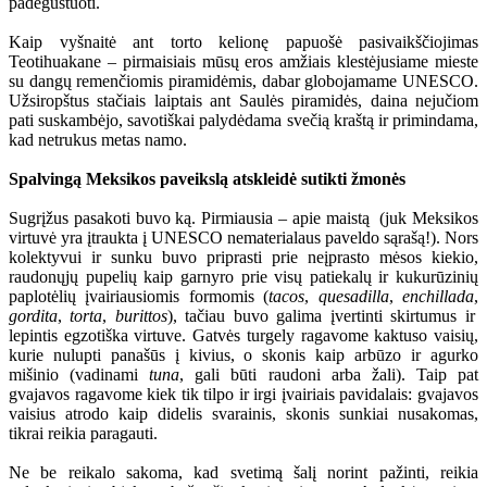
padegustuoti.
Kaip vyšnaitė ant torto kelionę papuošė pasivaikščiojimas
Teotihuakane – pirmaisiais mūsų eros amžiais klestėjusiame mieste
su dangų remenčiomis piramidėmis, dabar globojamame UNESCO.
Užsiropštus stačiais laiptais ant Saulės piramidės, daina nejučiom
pati suskambėjo, savotiškai palydėdama svečią kraštą ir primindama,
kad netrukus metas namo.
Spalvingą Meksikos paveikslą atskleidė sutikti žmonės
Sugrįžus pasakoti buvo ką. Pirmiausia – apie maistą (juk Meksikos
virtuvė yra įtraukta į UNESCO nematerialaus paveldo sąrašą!). Nors
kolektyvui ir sunku buvo priprasti prie neįprasto mėsos kiekio,
raudonųjų pupelių kaip garnyro prie visų patiekalų ir kukurūzinių
paplotėlių įvairiausiomis formomis (
tacos
,
quesadilla
,
enchillada
,
gordita
,
torta
,
burittos
), tačiau buvo galima įvertinti skirtumus ir
lepintis egzotiška virtuve. Gatvės turgely ragavome kaktuso vaisių,
kurie nulupti panašūs į kivius, o skonis kaip arbūzo ir agurko
mišinio (vadinami
tuna
, gali būti raudoni arba žali). Taip pat
gvajavos ragavome kiek tik tilpo ir irgi įvairiais pavidalais: gvajavos
vaisius atrodo kaip didelis svarainis, skonis sunkiai nusakomas,
tikrai reikia paragauti.
Ne be reikalo sakoma, kad svetimą šalį norint pažinti, reikia