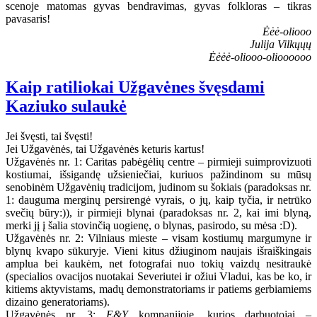
scenoje matomas gyvas bendravimas, gyvas folkloras – tikras
pavasaris!
Ėėė-oliooo
Julija Vilkųųų
Ėėėė-oliooo-olioooooo
Kaip ratiliokai Užgavėnes švęsdami
Kaziuko sulaukė
Jei švęsti, tai švęsti!
Jei Užgavėnės, tai Užgavėnės keturis kartus!
Užgavėnės nr. 1: Caritas pabėgėlių centre – pirmieji suimprovizuoti
kostiumai, išsigandę užsieniečiai, kuriuos pažindinom su mūsų
senobinėm Užgavėnių tradicijom, judinom su šokiais (paradoksas nr.
1: dauguma merginų persirengė vyrais, o jų, kaip tyčia, ir netrūko
svečių būry:)), ir pirmieji blynai (paradoksas nr. 2, kai imi blyną,
merki jį į šalia stovinčią uogienę, o blynas, pasirodo, su mėsa :D).
Užgavėnės nr. 2: Vilniaus mieste – visam kostiumų margumyne ir
blynų kvapo sūkuryje. Vieni kitus džiuginom naujais išraiškingais
amplua bei kaukėm, net fotografai nuo tokių vaizdų nesitraukė
(specialios ovacijos nuotakai Severiutei ir ožiui Vladui, kas be ko, ir
kitiems aktyvistams, madų demonstratoriams ir patiems gerbiamiems
dizaino generatoriams).
Užgavėnės nr. 3:
E&Y
kompanijoje, kurios darbuotojai –