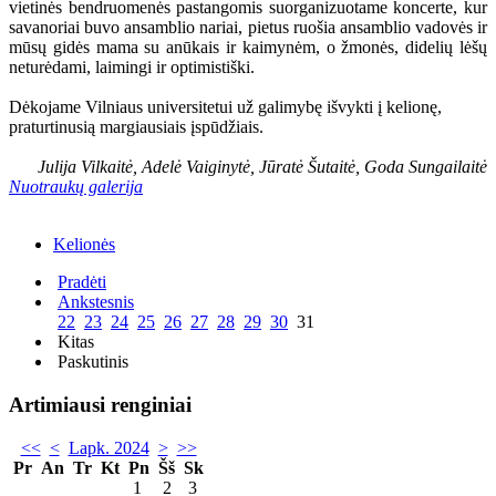
vietinės bendruomenės pastangomis suorganizuotame koncerte, kur
savanoriai buvo ansamblio nariai, pietus ruošia ansamblio vadovės ir
mūsų gidės mama su anūkais ir kaimynėm, o žmonės, didelių lėšų
neturėdami, laimingi ir optimistiški.
Dėkojame Vilniaus universitetui už galimybę išvykti į kelionę,
praturtinusią margiausiais įspūdžiais.
Julija Vilkaitė, Adelė Vaiginytė, Jūratė Šutaitė, Goda Sungailaitė
Nuotraukų galerija
Kelionės
Pradėti
Ankstesnis
22
23
24
25
26
27
28
29
30
31
Kitas
Paskutinis
Artimiausi renginiai
<<
<
Lapk. 2024
>
>>
Pr
An
Tr
Kt
Pn
Šš
Sk
1
2
3