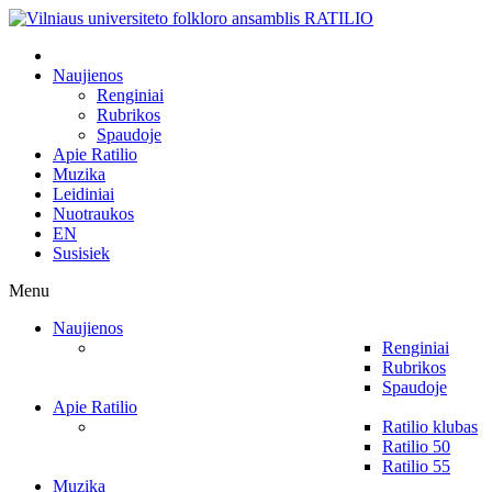
Naujienos
Renginiai
Rubrikos
Spaudoje
Apie Ratilio
Muzika
Leidiniai
Nuotraukos
EN
Susisiek
Menu
Naujienos
Renginiai
Rubrikos
Spaudoje
Apie Ratilio
Ratilio klubas
Ratilio 50
Ratilio 55
Muzika