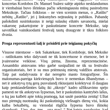
koncertas Kordobos Dr. Manuel Suárez salėje atpirko nesklandumus
ir vienbalsiai buvo išrinktas pačiu sėkmingiausiu mūsų pasirodymu
Meksikoje. Tačiau folkloras – ne vien sceninis menas, o „Ratilio“
nebūtų „Ratilio“, jei į linksmybes neįtrauktų ir publikos. Pabandę
pašokdinti susirinkusius ir netgi sulaukę eilutės savanorių, mielai
vakaronę pakartojome ir paskutiniame koncerte Meksike, taip
savotiškai vainikuodami festivalį tautų draugyste ir tikra folkloro
dvasia.
Proga reprezentuoti šalį ir prisidėti prie teigiamų pokyčių
Visuose miestuose – tiek Sakatekase, tiek Kordoboje, tiek Meksike
– ratiliokams teko dalyvauti ne tik koncertuose ir eisenose, bet ir
įvairesnėse veiklose. Visų pirma, žinoma, reprezentacinėse.
Ansamblio atstovams teko garbė susipažinti ne tik su festivalio
organizatoriais, bet ir su mus priėmusių miestų valdžios atstovais.
Taip pat sudalyvauta ir dar neregėto masto fotografijose. Šis
malonumas-pareiga kiekvienąsyk buvo ir nemenkas išbandymas –
net ir ankstyvą rytą gerą pusvalandį rikiuojami kolektyvai iš daugiau
kaip penkiasdešimties šalių iki „tikrojo“ kadro užfiksavimo spėjo
pamesti ne tik ankstyvas šypsenas, bet ir paskutinius kantrybės lašus,
o ką jau kalbėti apie tokią pramogą, kai saulė pasiekia zenitą! Užtat
nuo pirmųjų nuotraukų iki paskutiniųjų viešnagės dienų visi, kokia
kalba bekalbėtų, su vienodai rūgščia šypsena buvo išmokę
skanduoti: „Uno, dos, tres – una mas!..“ Net keista pagalvojus, kad