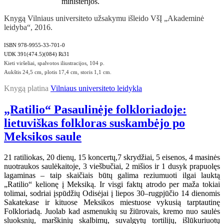
ministerijos.
Knygą Vilniaus universiteto užsakymu išleido VšĮ „Akademinė
leidyba“, 2016.
ISBN 978-9955-33-701-0
UDK 391(474.5)(084) Ri31
Kieti viršeliai, spalvotos iliustracijos, 104 p.
Aukštis 24,5 cm, plotis 17,4 cm, storis 1,1 cm.
Knygą platina
Vilniaus universiteto leidykla
„Ratilio“ Pasaulinėje folkloriadoje:
lietuviškas folkloras suskambėjo po
Meksikos saule
21 ratiliokas, 20 dienų, 15 koncertų,7 skrydžiai, 5 eisenos, 4 masinės
nuotraukos saulėkaitoje, 3 viešbučiai, 2 mišios ir 1 dusyk prapuolęs
lagaminas – taip skaičiais būtų galima reziumuoti ilgai lauktą
„Ratilio“ kelionę į Meksiką. Ir visgi faktų atrodo per maža tokiai
tolimai, sodriai įspūdžių Odisėjai į liepos 30–rugpjūčio 14 dienomis
Sakatekase ir kituose Meksikos miestuose vykusią tarptautinę
Folkloriadą. Juolab kad asmenukių su žiūrovais, kremo nuo saulės
sluoksnių, marškinių skalbimų, suvalgytų tortilijų, išlūkuriuotų