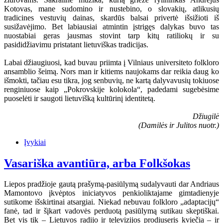
Kotovas, mane sudomino ir nustebino, o slovakių, atlikusių
tradicines vestuvių dainas, skardūs balsai privertė išsižioti iš
susižavėjimo. Bet labiausiai atmintin įstrigęs dalykas buvo tas
nuostabiai geras jausmas stovint tarp kitų ratiliokų ir su
pasididžiavimu pristatant lietuviškas tradicijas.
Labai džiaugiuosi, kad buvau priimta į Vilniaus universiteto folkloro
ansamblio šeimą. Nors man ir kitiems naujokams dar reikia daug ko
išmokti, tačiau esu tikra, jog senbuvių, ne kartą dalyvavusių tokiuose
renginiuose kaip „Pokrovskije kolokola“, padedami sugebėsime
puoselėti ir saugoti lietuvišką kultūrinį identitetą.
Džiugilė
(Damilės ir Julitos nuotr.)
Įvykiai
Vasariška avantiūra, arba Folkšokas
Liepos pradžioje gautą prašymą-pasiūlymą sudalyvauti dar Andriaus
Mamontovo įkvėptos iniciatyvos penkioliktajame gimtadienyje
sutikome išskirtinai atsargiai. Niekad nebuvau folkloro „adaptacijų“
fanė, tad ir šįkart vadovės perduotą pasiūlymą sutikau skeptiškai.
Bet vis tik – Lietuvos radijo ir televizijos prodiuseris kviečia – ir