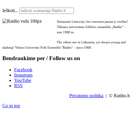
Ieškoti...
Seniausias Lietuvoje, bet visuomet jaunas ir veržlus!
Vilniaus universiteto folkloro ansamblis „Ratilio“ –
nuo 1968 m.
The oldest one in Lithuania, yet always young and
dashing! Vilnius University Folk Ensemble "Ratilio" – since 1968.
Bendraukime per / Follow us on
Facebook
Instagram
YouTube
RSS
Privatumo politika
| © Ratilio.lt
Go to top