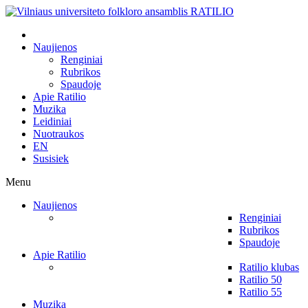
Naujienos
Renginiai
Rubrikos
Spaudoje
Apie Ratilio
Muzika
Leidiniai
Nuotraukos
EN
Susisiek
Menu
Naujienos
Renginiai
Rubrikos
Spaudoje
Apie Ratilio
Ratilio klubas
Ratilio 50
Ratilio 55
Muzika