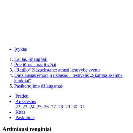
Įvykiai
Lai lai, Shanghai!
Prie jūros – nauji vėjai
„Ratilio“ Kazachstane: atrasti lietuvybę svetur
Didžiausias emocijų užtaisas – festivalis „Skamba skamba
kankliai“
Pasikartojimo džiaugsmas
Pradėti
Ankstesnis
22
23
24
25
26
27
28
29
30
31
Kitas
Paskutinis
Artimiausi renginiai