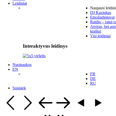
Leidiniai
Naujausi leidini
DJ Kaziukas
Etnožadintuvai
Ratilio – ratui r
Atviras, bet asm
kraštui
Visi leidiniai
Interaktyvus leidinys
Nuotraukos
EN
FR
DE
RU
Susisiek