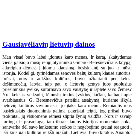
Gausiavėliavių lietuvių dainos
Man visad buvo labai įdomus karo menas. Ir kartą, skaitydamas
vieną garsiojo mūsų religijotyrininko Gintaro Beresnevičiaus knygą,
atkreipiau dėmesį į įdomų klausimą, besisiejantį su juo ir mūsų
istorija. Kodėl gi, tyrinėdamas senovės baltų kultūrą klausė autorius,
prūsai, nors ir aukštos kultūros, buvo užkariauti per keletą
dešimtmečių, latviai taip pat, o lietuvių gentys juos puolusius
priešininkus įveikė, suformavo savo valstybę ir išplėtė savo žemes?
Yra keletas veiksnių, lėmusių tokius įvykius, tačiau, kalbant apie
svarbiausius, G. Beresnevičius pateikia atsakymą, kuriame iškyla
lietuvių kultūros savitumas ir jo įtaka karo menui. Remiantis mus
pasiekusiais duomenimis galima pagrįstai teigti, jog prūsai buvo
teokratai, jų visuomenė rėmėsi stipria žynių valdžia. Nors ir savaip
turtinga ir prasminga, tam tikrais tautos istorijos momentais tokia
santvarka dėl savo lankstumo stokos ir negebėjimo greitai reaguoti į
iššūkius gali kultūrai reikšti pražūtį. Lietuviai buvo kitokie. Anaiptol