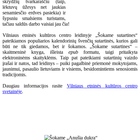
skrydžių tvarkaraščiu (taip,
lėktuvų ūžesys net jaukias
senamiesčio erdves pasiekia) ir
šypsniu smalsiems turistams,
tačiau saldūs darbo vaisiai jau čia!
Vilniaus etninės kultūros centro leidinyje „Šokame sutartines“
pateikiamos populiarios kalendorinių švenčių sutartinės, kurios gali
būti ne tik giedamos, bet ir šokamos. „Šokame sutartines“ –
skaitmeninė knyga, išleista
epub
formatu, taigi pritaikyta
elektroninėms skaityklėms. Taip pat pateikiami sutartinių vaizdo
įrašai ir natos, tad leidinys – puiki pagalbinė priemonė mokytojams,
jaunimui, pasaulio lietuviams ir visiems, besidomintiems senosiomis
tradicijomis.
Daugiau informacijos rasite
Vilniaus etninės kultūros centro
svetainėje
.