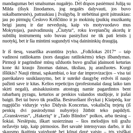
mandagumas bei smalsumas nugalėjo. Dėl drąsos pasiėmusi Juliją su
Milda (išsyk žinodamos, jog negalės dalyvauti, jos buvo
sukalbamesnės), patraukiau į žvalgybą. Ir stebėtinai greit įsitraukiau:
jau po pirmųjų Česlovo Kriščiūno ir jo mokinių (puikių muzikantų
beigi jaunų ir dar nevedusių, kaip vis motyvuodavo mus
Mokytojas), pasivadinusių „Čiutyta“, roku kvepiančių akordų ir
subtilių instrumentų solo buvau pasiryžusi ne tik pati leistis į
nuotykį, bet ir šia mintimi sugundyti visą dainininkių draugiją.
Ir iš tiesų, vasariška avantiūra įvyko. „Folkšokas 2017“ – taip
vadinosi ratiliokams (nors daugiau ratiliokėms) tekęs išbandymas.
Pirmoji ir pagrindinė mūsų užduotis buvo gražiai įdainuoti keturias
kone iki kraujo žinomas dainas, tiksliau, jų aranžuotes. Kurgi
iššūkis? Nauji ritmai, sąskambiai, o kur dar improvizacijos – visa tai
pareikalavo susiklausymo, bet ir suteikė daugybę erdvės iš naujo
pažinti save ir kitas. Kelios repeticijos (profesionalai daug laiko tam
skirti negali), atsisakiusioms atostogų namie pagardintos bent
rabarbarų pyragu, keturios ar penkios valandos studijoje, ir įrašai
baigti. Bet tai buvo tik pradžia. Besiruošiant išvykai į Klaipėdą, kur
rugpjūčio viduryje vyko Didysis Koncertas, vokalisčių trejetą (iš
penkių dvi pasirodymui nubyrėjo) žūtbūt teko papildyti.
„Granskveras“, „Hakerių“ ir „Tado Blindos“ polkos, arba tiesiog –
šokiai. Neslėpsiu, iškart susierzinau – šios melodijos toli gražu
nežavėjo taip, kaip pirmosios. Bet savaitė intensyvaus darbo, ir iki
skausmo įkaitinta vaizduotė bei kūnai davė vaisių – tris visiškai