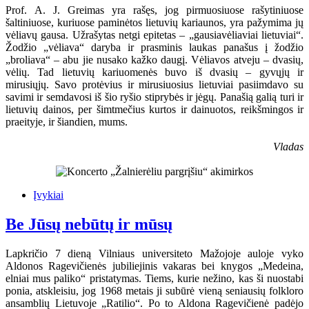
Prof. A. J. Greimas yra rašęs, jog pirmuosiuose rašytiniuose
šaltiniuose, kuriuose paminėtos lietuvių kariaunos, yra pažymima jų
vėliavų gausa. Užrašytas netgi epitetas – „gausiavėliaviai lietuviai“.
Žodžio „vėliava“ daryba ir prasminis laukas panašus į žodžio
„broliava“ – abu jie nusako kažko daugį. Vėliavos atveju – dvasių,
vėlių. Tad lietuvių kariuomenės buvo iš dvasių – gyvųjų ir
mirusiųjų. Savo protėvius ir mirusiuosius lietuviai pasiimdavo su
savimi ir semdavosi iš šio ryšio stiprybės ir jėgų. Panašią galią turi ir
lietuvių dainos, per šimtmečius kurtos ir dainuotos, reikšmingos ir
praeityje, ir šiandien, mums.
Vladas
Įvykiai
Be Jūsų nebūtų ir mūsų
Lapkričio 7 dieną Vilniaus universiteto Mažojoje auloje vyko
Aldonos Ragevičienės jubiliejinis vakaras bei knygos „Medeina,
elniai mus paliko“ pristatymas. Tiems, kurie nežino, kas ši nuostabi
ponia, atskleisiu, jog 1968 metais ji subūrė vieną seniausių folkloro
ansamblių Lietuvoje „Ratilio“. Po to Aldona Ragevičienė padėjo