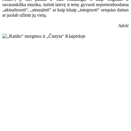
savarankiška muzika, turinti laisvę ir teisę gyvuoti nepretenduodama
„aktualizuoti“, „atnaujinti“ ar kaip kitaip „integruoti“ senąsias dainas
ar juolab užimti jų vietą.
Adelė