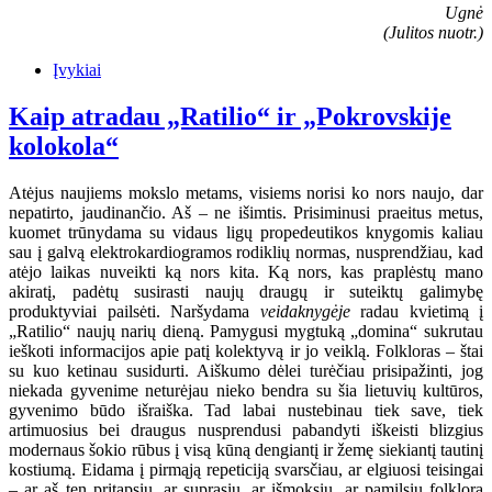
Ugnė
(Julitos nuotr.)
Įvykiai
Kaip atradau „Ratilio“ ir „Pokrovskije
kolokola“
Atėjus naujiems mokslo metams, visiems norisi ko nors naujo, dar
nepatirto, jaudinančio. Aš – ne išimtis. Prisiminusi praeitus metus,
kuomet trūnydama su vidaus ligų propedeutikos knygomis kaliau
sau į galvą elektrokardiogramos rodiklių normas, nusprendžiau, kad
atėjo laikas nuveikti ką nors kita. Ką nors, kas praplėstų mano
akiratį, padėtų susirasti naujų draugų ir suteiktų galimybę
produktyviai pailsėti. Naršydama
veidaknygėje
radau kvietimą į
„Ratilio“ naujų narių dieną. Pamygusi mygtuką „domina“ sukrutau
ieškoti informacijos apie patį kolektyvą ir jo veiklą. Folkloras – štai
su kuo ketinau susidurti. Aiškumo dėlei turėčiau prisipažinti, jog
niekada gyvenime neturėjau nieko bendra su šia lietuvių kultūros,
gyvenimo būdo išraiška. Tad labai nustebinau tiek save, tiek
artimuosius bei draugus nusprendusi pabandyti iškeisti blizgius
modernaus šokio rūbus į visą kūną dengiantį ir žemę siekiantį tautinį
kostiumą. Eidama į pirmąją repeticiją svarsčiau, ar elgiuosi teisingai
– ar aš ten pritapsiu, ar suprasiu, ar išmoksiu, ar pamilsiu folklorą