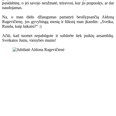
pasidabinę, o jei savojo neužmatė, teiravosi, kur jis prapuolęs, ar dar
naudojamas.
Na, o man didis džiaugsmas pamatyti besišypsančią Aldoną
Ragevičienę, jos gyvybingą mostą ir šūksnį man įkandin: „Sveika,
Runda, kaip laikaisi?“ :)
Ačiū, kad tuomet nepabūgote ir subūrėte tiek puikių ansamblių.
Sveikatos Jums, vienybės mums!