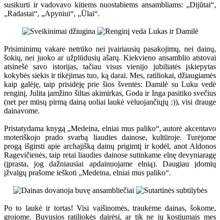
susikurti ir vadovavo kitiems nuostabiems ansambliams: „Dijūtai“,
„Radastai“, „Apyniui“, „Ūlai“.
Prisiminimų vakare netrūko nei įvairiausių pasakojimų, nei dainų,
šokių, nei juoko ar užplūdusių ašarų. Kiekvieno ansamblio atstovai
atsinešė savo istorijas, tačiau visus vienijo jubiliatės įskiepytas
kokybės siekis ir tikėjimas tuo, ką darai. Mes, ratiliokai, džiaugiamės
kaip galėję, taip prisidėję prie šios šventės: Damilė su Luku vedė
renginį, Julita įamžino šiltas akimirkas, Goda ir Inga pasitiko svečius
(net per mūsų pirmą dainą uoliai laukė vėluojančiųjų :)), visi drauge
dainavome.
Pristatydama knygą „Medeina, elniai mus paliko“, autorė akcentavo
moteriškojo prado svarbą liaudies dainose, kultūroje. Turėjome
progą išgirsti apie archajišką dainų prigimtį ir kodėl, anot Aldonos
Ragevičienės, taip retai liaudies dainose sutinkame elnę devyniaragę
(įprasta, jog dažniausiai apdainuojame elnią). Daugiau įdomių
įžvalgų prašome ieškoti „Medeina, elniai mus paliko“.
Po to laukė ir tortas! Visi vaišinomės, traukėme dainas, šokome,
grojome. Buvusios ratiliokės dairėsi, ar tik ne jų kostiumais mes