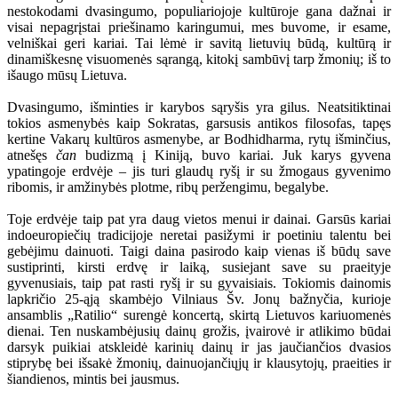
nestokodami dvasingumo, populiariojoje kultūroje gana dažnai ir
visai nepagrįstai priešinamo karingumui, mes buvome, ir esame,
velniškai geri kariai. Tai lėmė ir savitą lietuvių būdą, kultūrą ir
dinamiškesnę visuomenės sąrangą, kitokį sambūvį tarp žmonių; iš to
išaugo mūsų Lietuva.
Dvasingumo, išminties ir karybos sąryšis yra gilus. Neatsitiktinai
tokios asmenybės kaip Sokratas, garsusis antikos filosofas, tapęs
kertine Vakarų kultūros asmenybe, ar Bodhidharma, rytų išminčius,
atnešęs
čan
budizmą į Kiniją, buvo kariai. Juk karys gyvena
ypatingoje erdvėje – jis turi glaudų ryšį ir su žmogaus gyvenimo
ribomis, ir amžinybės plotme, ribų peržengimu, begalybe.
Toje erdvėje taip pat yra daug vietos menui ir dainai. Garsūs kariai
indoeuropiečių tradicijoje neretai pasižymi ir poetiniu talentu bei
gebėjimu dainuoti. Taigi daina pasirodo kaip vienas iš būdų save
sustiprinti, kirsti erdvę ir laiką, susiejant save su praeityje
gyvenusiais, taip pat rasti ryšį ir su gyvaisiais. Tokiomis dainomis
lapkričio 25-ąją skambėjo Vilniaus Šv. Jonų bažnyčia, kurioje
ansamblis „Ratilio“ surengė koncertą, skirtą Lietuvos kariuomenės
dienai. Ten nuskambėjusių dainų grožis, įvairovė ir atlikimo būdai
darsyk puikiai atskleidė karinių dainų ir jas jaučiančios dvasios
stiprybę bei išsakė žmonių, dainuojančiųjų ir klausytojų, praeities ir
šiandienos, mintis bei jausmus.