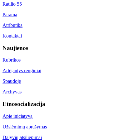
Ratilio 55
Parama
Atributika
Kontaktai
Naujienos
Rubrikos
Artėjantys renginiai
Spaudoje
Archyvas
Etnosocializacija
Apie iniciatyvą
Užsiėmimų aprašymas
Dalyvių atsiliepimai