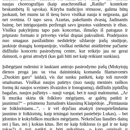
naujas choreografijas (kaip anachroniškai „Ratilio“ kontekste
beskambėtų ši sąvoka). Kūryba tradicijos rėmuose, galima būtų
juokauti, bet mums tai iš tiesų buvo visiškai nauja ir neįprasta, gal
net svetima. O tapo sava. Azartas, pakeliantis dvasią, žadinantis
baimę, bet intriguojantis peržengti savo įprastus vaidmenis ir ribas.
Visišku pakylėjimu tapo pats koncertas, išmušęs iš patogaus ir
priprasto formato ir privertęs viešai drąsiai pakvailioti. Pradėjusios
nuo smagaus pasižaidimo nedidelėje uždaroje įrašų studijoje,
jaukioje draugių kompanijoje, visiškai netikėtai atsidūrėme pačiame
didžiulio koncerto pasirodymų centre, kur reikėjo jau ne gerai
dainuoti, o gerai atrodyti (kas gali būti net kaip reikiant sunkiau).
Įsibėgėjant rudeniui ir laukiant antrojo pasirodymo įrašų (Mokytojų
dienos proga jau su visa dainininkių komanda filamavomės
„Duokim garo“ laidai), vis dar sunku patikėti, kaip toli nuvedė
smalsumas. Visiškai naujos patirtys (nuo naujų meninės raiškos
formų iki naujos sceninės išvaizdos ir fonogramų), didžiulis įspūdžių
bagažas, naujos pažintys – nauji vargai, bet ir nauji malonumai. „Ar
ši muzika skirta tik folkloro mėgėjams, ar galėtų patikti ir
jaunimui?“ – prisimenu žurnalistės klausimą Klaipėdoje. „Pirmiausia
ne folkloristams...“, – ir vėl drįsčiau atsakyti (nesupriešindama
jaunimo ir folkloristų, kaip teisingai tuomet pastebėjo Lukas), – bet
įdomios ir kokybiškos muzikos mėgėjams. Nekeisčiau liaudies dainų
nei į šias, nei į kokias kitas. Bet ne kaip folkloras (o gal ir ne kaip
rokas?) ji turi patikti ir būti reikalinga, o kaip originali ir