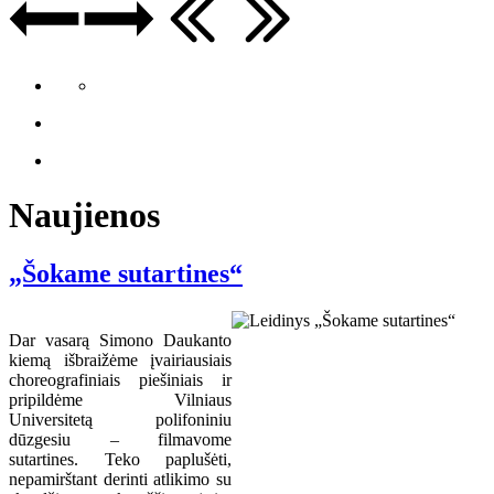
Naujienos
„Šokame sutartines“
Dar vasarą Simono Daukanto
kiemą išbraižėme įvairiausiais
choreografiniais piešiniais ir
pripildėme Vilniaus
Universitetą polifoniniu
dūzgesiu – filmavome
sutartines. Teko paplušėti,
nepamirštant derinti atlikimo su