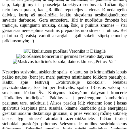
taip, kaip jį myli ir puoselėja kolektyvo senbuviai. Tačiau ilgai
netrukus supratau, kad „Ratilio“ repeticijos – vienas iš nedaugelio
dalykų, kurių aš nuoširdžiai laukiu skęsdama nesibaigiančiuose
savaitės darbuose. Gera atmosfera, šilti ir nuoširdūs žmonės bei
tradicija, sujungianti muziką, dainą, šokį ir puikius žmones – štai
geriausias nereceptinis vaistinis preparatas nuo streso ir rutinos. Bet
patartina šį vaistą vartoti atsargiai – gali sukelti stiprią emocinę
priklausomybę. :)
Nespėjus susivokti, atsklendė spalis, o kartu su jo krintančiais lapais
pažiro naujos (bent jau man) patirtys mistiniame folkloro pasaulyje.
Kalbu apie festivalį „Pokrovskije kolokola“. Nelabai
įsivaizduodama, kas tai per festivalis, spalio 13-osios vakarą su
smalsumu lėkiau Šv. Kotrynos bažnyčion dalyvauti koncerte
„Unikalios tradicijos“. Pakliuvusi į persirengimo kambariuką
pasijutau tarsi nukritusi į Alisos pasakų šalį: viename šone į kasas
spalvotus kaspinus pina rusaitės, kitame kambario gale energingai
gestikuliuodami diskutuoja gruzinai, o prieš veidrodį rožinę suknelę
taisosi lyg princesė atrodanti azerbaidžanietė. Tačiau tikrieji
stebuklai prasidėjo pritemus šviesoms ir nutilus susirinkusiems
žiūrovams. Sakralinė muzika, kurią griežė rylininkas Andrejus