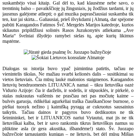
suskambėjo visai kitaip. Gal dėl to, kad klausėme nebe savo, o
tremtinių balso – pavaikščioję jų žingsniais, jų žodžius tardami, ir jų
jausmus galėjome atliepti; o gal muzika paprasčiausiai suskamba tik
ten, kur jai skirta... Galiausiai, prieš išvykdami į Almatą, dar spėjome
pabūti Karagandos Fatimos Švč. Mergelės Marijos katedroje, kurios
skliautus pripildžiusi solistės Rasos Juzukonytės atliekama „Ave
Maria“ švelniai išlydėjo ramybei sielas tų, apie kurių likimus
mąstėme.
Dialogas su istorija buvo ypač įsimintina patirtis, tačiau ne
vienintelis tikslas. Ne mažiau svarbi kelionės dalis – susitikimai su
vietos lietuviais. Čia mūsų laukė malonios staigmenos. Karagandos
lietuvių bendruomenės LITUANICA namai – tikra lietuviška oazė
Vidurio Azijoje: čia ir darželis, ir sodelis, ir sūpuoklės, ir pirkelė, o
stalas nukrautas vaišėmis ne prasčiau nei pas močiutę kaime –
bulvės garuoja, ridikėliai agurkėliai traška čiauškančiose burnose, o
pirštai tuosyk nežino į kaimišką pyragą ar cukruotus sausainius
taikytis. Tačiau dainos ir pagyros buvo dedikuotos ne tik
šeimininkei, bet ir LITUANICOS nariui Vytautui, mat jis ne tik
lietuviškai kalba, bet ir savo rankomis tikrus lietuviškus namus su
plūktine asla (ir gera akustika, išbandėme!) stato. Šv. Juozapo
bažnyčioje tarnaujantis kunigas – ne lietuvis, bet dėl mūsų Mišias