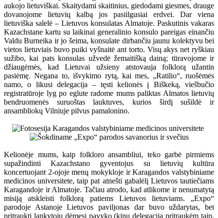
aukojo lietuviškai. Skaitydami skaitinius, giedodami giesmes, drauge
dovanojome lietuvių kalbą jos pasiilgusiai erdvei. Dar viena
lietuviška salelė – Lietuvos konsulatas Almatoje. Paskutinis vakaras
Kazachstane kartu su laikinai generalinio konsulo pareigas einančiu
Valdu Burneika ir jo šeima, konsulate dirbančiu jaunu kolektyvu bei
vietos lietuviais buvo puiki vyšnaitė ant torto. Visų akys net ryškiau
sužibo, kai pats konsulas užvedė žemaitišką dainą; tūravojome ir
džiaugėmės, kad Lietuvai užsieny atstovauja folklorą užantin
pasiėmę. Negana to, išvykimo rytą, kai mes, „Ratilio“, ruošėmės
namo, o likusi delegacija – tęsti kelionės į Biškeką, viešbučio
registratūroje lyg po eglute radome mums paliktas Almatos lietuvių
bendruomenės suruoštas lauktuves, kurios širdį sušildė ir
ansambliokų Vilniuje pilvus pamalonino.
Kelionėje mums, kaip folkloro ansambliui, teko garbė pirmiems
supažindinti Kazachstano gyventojus su lietuvių kultūra
koncertuojant 2-ojoje menų mokykloje ir Karagandos valstybiniame
medicinos universitete, taip pat atnešti gabalėlį Lietuvos tautiečiams
Karagandoje ir Almatoje. Tačiau atrodo, kad atlikome ir nenumatytą
misiją atskleisti folklorą patiems Lietuvos lietuviams. „Expo“
parodoje Astanoje Lietuvos paviljonas dar buvo uždarytas, bet
pritraukti lankytojų dėmesį pavyko (kinų delegaciją pritraukėm taip,