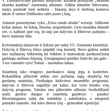
V. Daraškevičiaus parodos atidaryme, kuriame pristatytas „Skamba
skamba kankliai“ nuotraukų albumas. Atlikta atitartinė žiūrovams,
matyt, pasirodė kiek netikėta – žmonių akys ir telefonų kameros
lakstė iš vienos Didžiosios salės pusės į kitą.
Antrasis pasirodymas vyko „Eisva mudu abudu“ scenoje. Atlikome
kelias dainas, be šokių, žinoma, neapsiėjome. Gera nuotaika sklandė
ore, o, kalbant apie orą, jis taip pat dalyvius ir žiūrovus palepino –
buvo maloniai šilta.
Ketvirtadienį dainavom ir šokom per naktį VU Alumnato kiemelyje.
Dalyvių ir žiūrovų būrys pripildė visą kiemelį. Buvo galima sutikti
nuo mažiausių folkloristų iki folklore ir tautosakoje pasikausčiusių
garbingo amžiaus žmonių. Energingiausi pasiliko šokti iki pat galo –
3-ios valandos ryto! Šokiai – nuostabus laikas.
Sutartinių tako renginys pareikalavo daug jėgų ir kantrybės.
Rokantiškių piliavietė aidėjo nuo pučiamų ragų, skudučių bei
giedamų sutartinių. Pasibaigus kiekvieno ansamblio programai,
dalyviai ir žiūrovai sugužėjo ant kalno, kur vyko bendra visų
dalyvių programa. Vaizdas nuo piliavietės užburia: besileidžianti
saulė, giedras dangus ir sutartinių gaudesys – pasaka!
Ištvermingiausi naktį dar nubildėjo į naktišokius, o mieguisti
patraukė namolio. Juk kitos dienos rytą – generalinė repeticija!