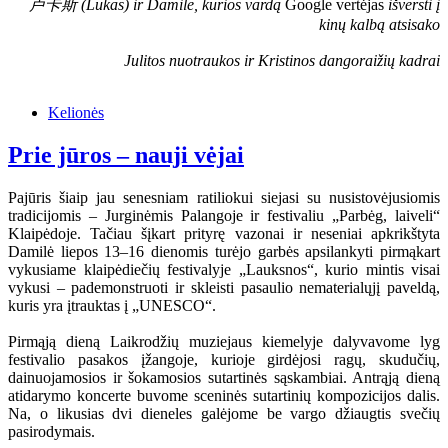
卢卡斯 (Lukas) ir Damilė, kurios vardą
Google vertėjas
išversti į
kinų kalbą atsisako
Julitos nuotraukos ir Kristinos dangoraižių kadrai
Kelionės
Prie jūros – nauji vėjai
Pajūris šiaip jau senesniam ratiliokui siejasi su nusistovėjusiomis
tradicijomis – Jurginėmis Palangoje ir festivaliu „Parbėg, laiveli“
Klaipėdoje. Tačiau šįkart prityrę vazonai ir neseniai apkrikštyta
Damilė liepos 13–16 dienomis turėjo garbės apsilankyti pirmąkart
vykusiame klaipėdiečių festivalyje „Lauksnos“, kurio mintis visai
vykusi – pademonstruoti ir skleisti pasaulio nematerialųjį paveldą,
kuris yra įtrauktas į „UNESCO“.
Pirmąją dieną Laikrodžių muziejaus kiemelyje dalyvavome lyg
festivalio pasakos įžangoje, kurioje girdėjosi ragų, skudučių,
dainuojamosios ir šokamosios sutartinės sąskambiai. Antrąją dieną
atidarymo koncerte buvome sceninės sutartinių kompozicijos dalis.
Na, o likusias dvi dieneles galėjome be vargo džiaugtis svečių
pasirodymais.