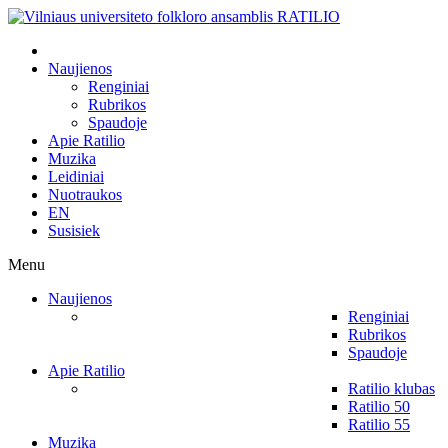
Naujienos
Renginiai
Rubrikos
Spaudoje
Apie Ratilio
Muzika
Leidiniai
Nuotraukos
EN
Susisiek
Menu
Naujienos
Renginiai
Rubrikos
Spaudoje
Apie Ratilio
Ratilio klubas
Ratilio 50
Ratilio 55
Muzika