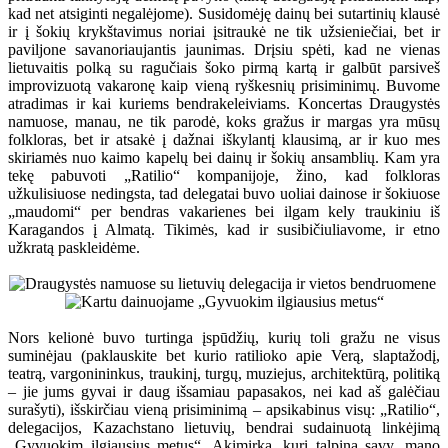
kad net atsiginti negalėjome). Susidomėję dainų bei sutartinių klausė
ir į šokių krykštavimus noriai įsitraukė ne tik užsieniečiai, bet ir
paviljone savanoriaujantis jaunimas. Drįsiu spėti, kad ne vienas
lietuvaitis polką su ragučiais šoko pirmą kartą ir galbūt parsiveš
improvizuotą vakaronę kaip vieną ryškesnių prisiminimų. Buvome
atradimas ir kai kuriems bendrakeleiviams. Koncertas Draugystės
namuose, manau, ne tik parodė, koks gražus ir margas yra mūsų
folkloras, bet ir atsakė į dažnai iškylantį klausimą, ar ir kuo mes
skiriamės nuo kaimo kapelų bei dainų ir šokių ansamblių. Kam yra
tekę pabuvoti „Ratilio“ kompanijoje, žino, kad folkloras
užkulisiuose nedingsta, tad delegatai buvo uoliai dainose ir šokiuose
„maudomi“ per bendras vakarienes bei ilgam kely traukiniu iš
Karagandos į Almatą. Tikimės, kad ir susibičiuliavome, ir etno
užkratą paskleidėme.
Nors kelionė buvo turtinga įspūdžių, kurių toli gražu ne visus
suminėjau (paklauskite bet kurio ratilioko apie Verą, slaptažodį,
teatrą, vargonininkus, traukinį, turgų, muziejus, architektūrą, politiką
– jie jums gyvai ir daug išsamiau papasakos, nei kad aš galėčiau
surašyti), išskirčiau vieną prisiminimą – apsikabinus visų: „Ratilio“,
delegacijos, Kazachstano lietuvių, bendrai sudainuotą linkėjimą
„Gyvuokim ilgiausius metus“. Akimirka, kuri talpina savy, mano