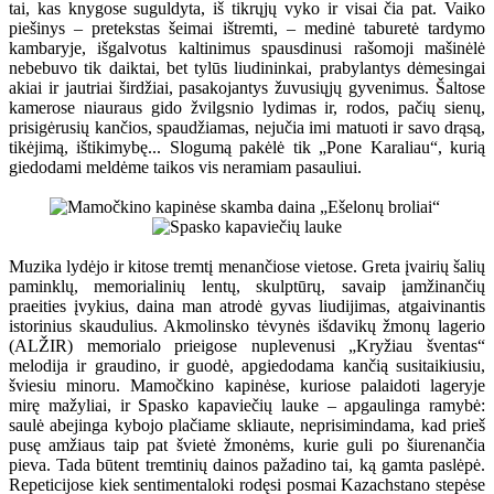
tai, kas knygose suguldyta, iš tikrųjų vyko ir visai čia pat. Vaiko
piešinys – pretekstas šeimai ištremti, – medinė taburetė tardymo
kambaryje, išgalvotus kaltinimus spausdinusi rašomoji mašinėlė
nebebuvo tik daiktai, bet tylūs liudininkai, prabylantys dėmesingai
akiai ir jautriai širdžiai, pasakojantys žuvusiųjų gyvenimus. Šaltose
kamerose niauraus gido žvilgsnio lydimas ir, rodos, pačių sienų,
prisigėrusių kančios, spaudžiamas, nejučia imi matuoti ir savo drąsą,
tikėjimą, ištikimybę... Slogumą pakėlė tik „Pone Karaliau“, kurią
giedodami meldėme taikos vis neramiam pasauliui.
Muzika lydėjo ir kitose tremtį menančiose vietose. Greta įvairių šalių
paminklų, memorialinių lentų, skulptūrų, savaip įamžinančių
praeities įvykius, daina man atrodė gyvas liudijimas, atgaivinantis
istorinius skaudulius. Akmolinsko tėvynės išdavikų žmonų lagerio
(ALŽIR) memorialo prieigose nuplevenusi „Kryžiau šventas“
melodija ir graudino, ir guodė, apgiedodama kančią susitaikiusiu,
šviesiu minoru. Mamočkino kapinėse, kuriose palaidoti lageryje
mirę mažyliai, ir Spasko kapaviečių lauke – apgaulinga ramybė:
saulė abejinga kybojo plačiame skliaute, neprisimindama, kad prieš
pusę amžiaus taip pat švietė žmonėms, kurie guli po šiurenančia
pieva. Tada būtent tremtinių dainos pažadino tai, ką gamta paslėpė.
Repeticijose kiek sentimentaloki rodęsi posmai Kazachstano stepėse