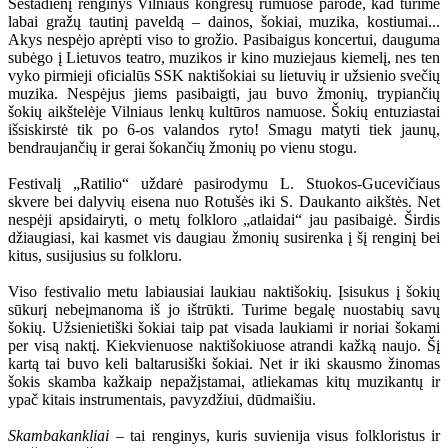
Šeštadienį renginys Vilniaus kongresų rūmuose parodė, kad turime
labai gražų tautinį paveldą – dainos, šokiai, muzika, kostiumai...
Akys nespėjo aprėpti viso to grožio. Pasibaigus koncertui, dauguma
subėgo į Lietuvos teatro, muzikos ir kino muziejaus kiemelį, nes ten
vyko pirmieji oficialūs SSK naktišokiai su lietuvių ir užsienio svečių
muzika. Nespėjus jiems pasibaigti, jau buvo žmonių, trypiančių
šokių aikštelėje Vilniaus lenkų kultūros namuose. Šokių entuziastai
išsiskirstė tik po 6-os valandos ryto! Smagu matyti tiek jaunų,
bendraujančių ir gerai šokančių žmonių po vienu stogu.
Festivalį „Ratilio“ uždarė pasirodymu L. Stuokos-Gucevičiaus
skvere bei dalyvių eisena nuo Rotušės iki S. Daukanto aikštės. Net
nespėji apsidairyti, o metų folkloro „atlaidai“ jau pasibaigė. Širdis
džiaugiasi, kai kasmet vis daugiau žmonių susirenka į šį renginį bei
kitus, susijusius su folkloru.
Viso festivalio metu labiausiai laukiau naktišokių. Įsisukus į šokių
sūkurį nebeįmanoma iš jo ištrūkti. Turime begalę nuostabių savų
šokių. Užsienietiški šokiai taip pat visada laukiami ir noriai šokami
per visą naktį. Kiekvienuose naktišokiuose atrandi kažką naujo. Šį
kartą tai buvo keli baltarusiški šokiai. Net ir iki skausmo žinomas
šokis skamba kažkaip nepažįstamai, atliekamas kitų muzikantų ir
ypač kitais instrumentais, pavyzdžiui, dūdmaišiu.
Skambakankliai
– tai renginys, kuris suvienija visus folkloristus ir