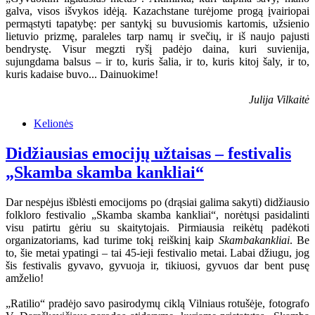
galva, visos išvykos idėją. Kazachstane turėjome progą įvairiopai
permąstyti tapatybę: per santykį su buvusiomis kartomis, užsienio
lietuvio prizmę, paraleles tarp namų ir svečių, ir iš naujo pajusti
bendrystę. Visur megzti ryšį padėjo daina, kuri suvienija,
sujungdama balsus – ir to, kuris šalia, ir to, kuris kitoj šaly, ir to,
kuris kadaise buvo... Dainuokime!
Julija Vilkaitė
Kelionės
Didžiausias emocijų užtaisas – festivalis
„Skamba skamba kankliai“
Dar nespėjus išblėsti emocijoms po (drąsiai galima sakyti) didžiausio
folkloro festivalio „Skamba skamba kankliai“, norėtųsi pasidalinti
visu patirtu gėriu su skaitytojais. Pirmiausia reikėtų padėkoti
organizatoriams, kad turime tokį reiškinį kaip
Skambakankliai
. Be
to, šie metai ypatingi – tai 45-ieji festivalio metai. Labai džiugu, jog
šis festivalis gyvavo, gyvuoja ir, tikiuosi, gyvuos dar bent pusę
amželio!
„Ratilio“ pradėjo savo pasirodymų ciklą Vilniaus rotušėje, fotografo