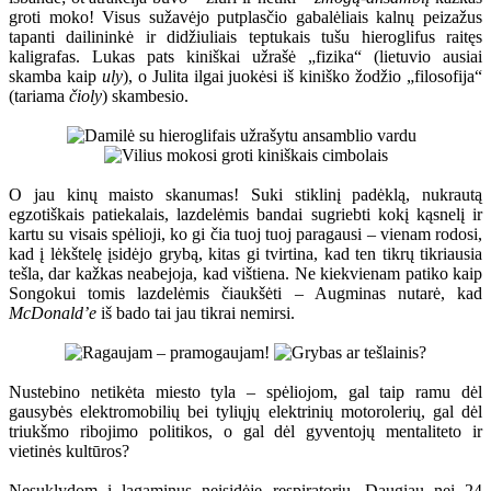
groti moko! Visus sužavėjo putplasčio gabalėliais kalnų peizažus
tapanti dailininkė ir didžiuliais teptukais tušu hieroglifus raitęs
kaligrafas. Lukas pats kiniškai užrašė „fizika“ (lietuvio ausiai
skamba kaip
uly
), o Julita ilgai juokėsi iš kiniško žodžio „filosofija“
(tariama
čioly
) skambesio.
O jau kinų maisto skanumas! Suki stiklinį padėklą, nukrautą
egzotiškais patiekalais, lazdelėmis bandai sugriebti kokį kąsnelį ir
kartu su visais spėlioji, ko gi čia tuoj tuoj paragausi – vienam rodosi,
kad į lėkštelę įsidėjo grybą, kitas gi tvirtina, kad ten tikrų tikriausia
tešla, dar kažkas neabejoja, kad vištiena. Ne kiekvienam patiko kaip
Songokui tomis lazdelėmis čiaukšėti – Augminas nutarė, kad
McDonald’e
iš bado tai jau tikrai nemirsi.
Nustebino netikėta miesto tyla – spėliojom, gal taip ramu dėl
gausybės elektromobilių bei tyliųjų elektrinių motorolerių, gal dėl
triukšmo ribojimo politikos, o gal dėl gyventojų mentaliteto ir
vietinės kultūros?
Nesuklydom į lagaminus neįsidėję respiratorių. Daugiau nei 24