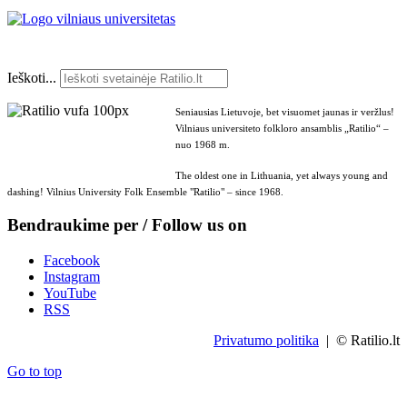
Ieškoti...
Seniausias Lietuvoje, bet visuomet jaunas ir veržlus!
Vilniaus universiteto folkloro ansamblis „Ratilio“ –
nuo 1968 m.
The oldest one in Lithuania, yet always young and
dashing! Vilnius University Folk Ensemble "Ratilio" – since 1968.
Bendraukime per / Follow us on
Facebook
Instagram
YouTube
RSS
Privatumo politika
| © Ratilio.lt
Go to top