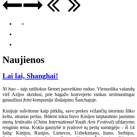
Naujienos
Lai lai, Shanghai!
Ni hao
– taip ratiliokus šiemet pasveikino ruduo. Vienuolika valandų
virš Azijos skridusi, prie bagažo konvejerio rankas nerimastingai
gniaužiusi
feini kompanija
išsilaipino Šanchajuje.
Kinijoje sušvitome kaip pirklių, savo prekes vežančių istoriniu šilko
keliu, atrastas perlas. Būtent tokia buvo Kinijos tarptautinio jaunimo
menų festivalio (
China International Youth Arts Festival
) uždarymo
renginio tema. Kokia gausybė ir įvairovė tų perlų sumirgėjo – iš 14
šalių: Kinijos, Rusijos, Lietuvos, Uzbekistano, Irano, Serbijos,