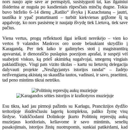
nors naujo apie save ar permąstyti, susistyguoti tai, kas ilgainiui
išsiderina ar nugula po kasdieniais rūpesčiais minčių dugne. Tokia
buvo birželio 6–14 dienų „Ratilio“ išvyka į Kazachstaną – jautri,
tautiška ir ypač praturtinanti – turbūt kiekvienas grįžome šį tą
apgalvoję, ko nors pasisėmę ir naujaip išvydę tiek Lietuvą, tiek save
pačius.
Viena vertus, progų reflektuoti ilgai ieškoti nereikėjo – vien ko
vertos 9 valandos Maskvos oro uoste belaukiant skrydžio į
Karagandą. Per tiek laiko ir galimybes stoti į magistrantūrą
apsvarstai, ir dienoraščio puslapius poezijom aprašai, ir suspėji vėl
suabejoti viskuo, ką prieš akimirką sugalvojai, smegenų vingiais
paklaidžiojęs. Visgi pats vizito tikslas – kartu su lietuvių delegacija
dalyvauti projekte „Neužgyjantys istorijos randai“ – žadėjo
neišvengiamą akistatą su skaudžia tautos, vadinasi, ir savo, praeitimi,
tad peno mintims tikrai netrūko.
Esu tikra, kad jau pirmoji pažintis su Karlagu, Prancūzijos dydžio
teritorijoje išsidėsčiusiu lagerių kompleksu, paliko žymę visų
širdyse. Vaikščiodami Dolinkoje įkurto Politinių represijų aukų
muziejaus koridoriais, keliavome ir savo mintimis, senelių
pasakojimais, istorijos žinių nuotrupomis, sunkiai patikėdami, kad