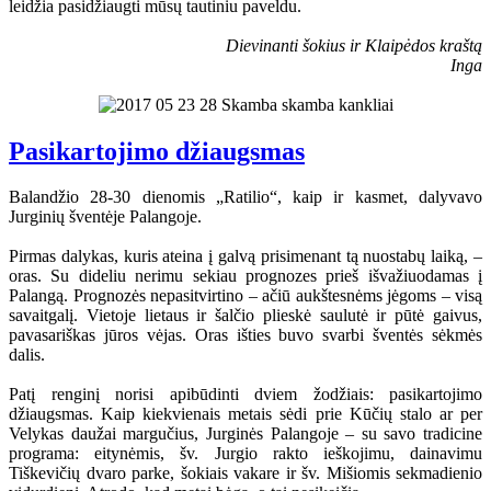
leidžia pasidžiaugti mūsų tautiniu paveldu.
Dievinanti šokius ir Klaipėdos kraštą
Inga
Pasikartojimo džiaugsmas
Balandžio 28-30 dienomis „Ratilio“, kaip ir kasmet, dalyvavo
Jurginių šventėje Palangoje.
Pirmas dalykas, kuris ateina į galvą prisimenant tą nuostabų laiką, –
oras. Su dideliu nerimu sekiau prognozes prieš išvažiuodamas į
Palangą. Prognozės nepasitvirtino – ačiū aukštesnėms jėgoms – visą
savaitgalį. Vietoje lietaus ir šalčio plieskė saulutė ir pūtė gaivus,
pavasariškas jūros vėjas. Oras išties buvo svarbi šventės sėkmės
dalis.
Patį renginį norisi apibūdinti dviem žodžiais: pasikartojimo
džiaugsmas. Kaip kiekvienais metais sėdi prie Kūčių stalo ar per
Velykas daužai margučius, Jurginės Palangoje – su savo tradicine
programa: eitynėmis, šv. Jurgio rakto ieškojimu, dainavimu
Tiškevičių dvaro parke, šokiais vakare ir šv. Mišiomis sekmadienio