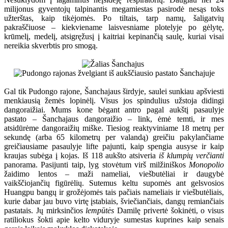
milijonus gyventojų talpinantis megamiestas pasirodė nesąs toks
užterštas, kaip tikėjomės. Po tiltais, tarp namų, šaligatvių
pakraščiuose – kiekviename laisvesniame plotelyje po gėlytę,
krūmelį, medelį, atsigręžusį į kaitriai kepinančią saulę, kuriai visai
nereikia skverbtis pro smogą.
Gal tik Pudongo rajone, Šanchajaus širdyje, saulei sunkiau apšviesti
menkiausią žemės lopinėlį. Visus jos spindulius užstoja didingi
dangoraižiai. Mums kone bėgant antro pagal aukštį pasaulyje
pastato – Šanchajaus dangoraižio – link, ėmė temti, ir mes
atsidūrėme dangoraižių miške. Tiesiog reaktyviniame 18 metrų per
sekundę (arba 65 kilometrų per valandą) greičiu pakylančiame
greičiausiame pasaulyje lifte pajunti, kaip spengia ausyse ir kaip
kraujas subėga į kojas. Iš 118 aukšto atsiveria
iš klumpių verčianti
panorama. Pasijunti taip, lyg stovėtum virš milžiniškos
Monopolio
žaidimo lentos – maži nameliai, viešbutėliai ir daugybė
vaikščiojančių figūrėlių. Sutemus keltu supomės ant gelsvosios
Huangpu bangų ir grožėjomės tais pačiais nameliais ir viešbutėliais,
kurie dabar jau buvo virtę įstabiais, šviečiančiais, dangų remiančiais
pastatais. Jų mirksinčios
lempūtės
Damilę privertė šokinėti, o visus
ratiliokus šokti apie kelto viduryje sumestas kuprines kaip senais