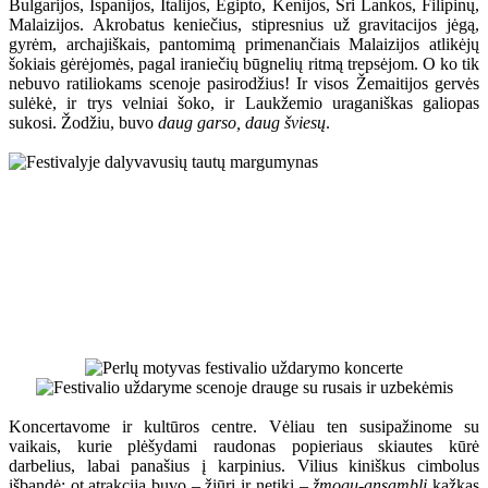
Bulgarijos, Ispanijos, Italijos, Egipto, Kenijos, Šri Lankos, Filipinų,
Malaizijos. Akrobatus keniečius, stipresnius už gravitacijos jėgą,
gyrėm, archajiškais, pantomimą primenančiais Malaizijos atlikėjų
šokiais gėrėjomės, pagal iraniečių būgnelių ritmą trepsėjom. O ko tik
nebuvo ratiliokams scenoje pasirodžius! Ir visos Žemaitijos gervės
sulėkė, ir trys velniai šoko, ir Laukžemio uraganiškas galiopas
sukosi. Žodžiu, buvo
daug garso, daug šviesų
.
Koncertavome ir kultūros centre. Vėliau ten susipažinome su
vaikais, kurie plėšydami raudonas popieriaus skiautes kūrė
darbelius, labai panašius į karpinius. Vilius kiniškus cimbolus
išbandė; ot atrakcija buvo – žiūri ir netiki –
žmogų-ansamblį
kažkas