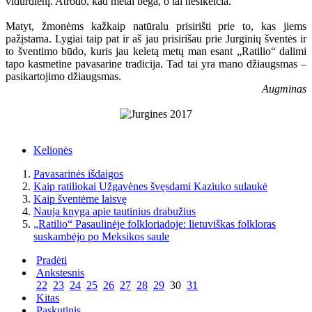
vidurdienį. Atrodo, kad metai bėga, o tai nesikeičia.
Matyt, žmonėms kažkaip natūralu prisirišti prie to, kas jiems
pažįstama. Lygiai taip pat ir aš jau prisirišau prie Jurginių šventės ir
to šventimo būdo, kuris jau keletą metų man esant „Ratilio“ dalimi
tapo kasmetine pavasarine tradicija. Tad tai yra mano džiaugsmas –
pasikartojimo džiaugsmas.
Augminas
Kelionės
Pavasarinės išdaigos
Kaip ratiliokai Užgavėnes švęsdami Kaziuko sulaukė
Kaip šventėme laisvę
Nauja knyga apie tautinius drabužius
„Ratilio“ Pasaulinėje folkloriadoje: lietuviškas folkloras
suskambėjo po Meksikos saule
Pradėti
Ankstesnis
22
23
24
25
26
27
28
29
30
31
Kitas
Paskutinis