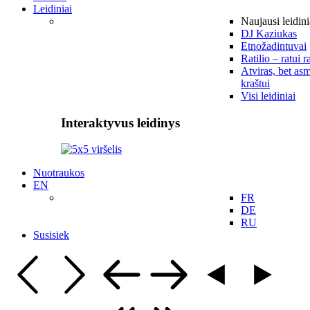
Leidiniai
Naujausi leidini
DJ Kaziukas
Etnožadintuvai
Ratilio – ratui r
Atviras, bet asm
kraštui
Visi leidiniai
Interaktyvus leidinys
Nuotraukos
EN
FR
DE
RU
Susisiek