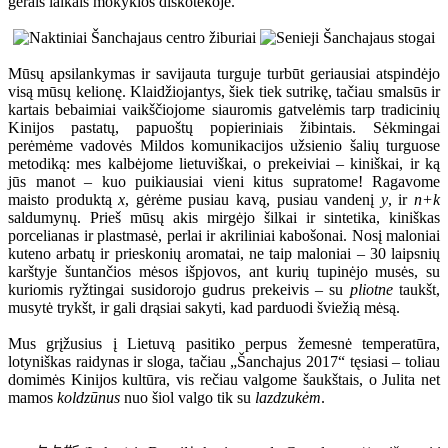
gerais laikais mokyklos diskotekoje.
Mūsų apsilankymas ir savijauta turguje turbūt geriausiai atspindėjo
visą mūsų kelionę. Klaidžiojantys, šiek tiek sutrikę, tačiau smalsūs ir
kartais bebaimiai vaikščiojome siauromis gatvelėmis tarp tradicinių
Kinijos pastatų, papuoštų popieriniais žibintais. Sėkmingai
perėmėme vadovės Mildos komunikacijos užsienio šalių turguose
metodiką: mes kalbėjome lietuviškai, o prekeiviai – kiniškai, ir ką
jūs manot – kuo puikiausiai vieni kitus supratome! Ragavome
maisto produktą
x
, gėrėme pusiau kavą, pusiau vandenį
y
, ir
n+k
saldumynų. Prieš mūsų akis mirgėjo šilkai ir sintetika, kiniškas
porcelianas ir plastmasė, perlai ir akriliniai kabošonai. Nosį maloniai
kuteno arbatų ir prieskonių aromatai, ne taip maloniai – 30 laipsnių
karštyje šuntančios mėsos išpjovos, ant kurių tupinėjo musės, su
kuriomis ryžtingai susidorojo gudrus prekeivis – su
pliotne
taukšt,
musytė trykšt, ir gali drąsiai sakyti, kad parduodi šviežią mėsą.
Mus grįžusius į Lietuvą pasitiko perpus žemesnė temperatūra,
lotyniškas raidynas ir sloga, tačiau „Šanchajus 2017“ tęsiasi – toliau
domimės Kinijos kultūra, vis rečiau valgome šaukštais, o Julita net
mamos
koldzūnus
nuo šiol valgo tik su
lazdzukėm
.