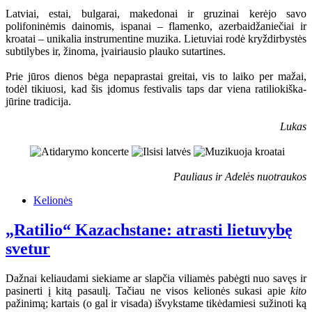
Latviai, estai, bulgarai, makedonai ir gruzinai kerėjo savo
polifoninėmis dainomis, ispanai – flamenko, azerbaidžaniečiai ir
kroatai – unikalia instrumentine muzika. Lietuviai rodė kryždirbystės
subtilybes ir, žinoma, įvairiausio plauko sutartines.
Prie jūros dienos bėga nepaprastai greitai, vis to laiko per mažai,
todėl tikiuosi, kad šis įdomus festivalis taps dar viena ratiliokiška-
jūrine tradicija.
Lukas
Pauliaus ir Adelės nuotraukos
Kelionės
„Ratilio“ Kazachstane: atrasti lietuvybę
svetur
Dažnai keliaudami siekiame ar slapčia viliamės pabėgti nuo savęs ir
pasinerti į kitą pasaulį. Tačiau ne visos kelionės sukasi apie
kito
pažinimą; kartais (o gal ir visada) išvykstame tikėdamiesi sužinoti ką