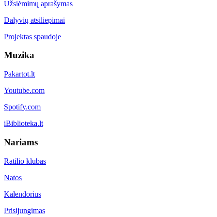
Užsiėmimų aprašymas
Dalyvių atsiliepimai
Projektas spaudoje
Muzika
Pakartot.lt
Youtube.com
Spotify.com
iBiblioteka.lt
Nariams
Ratilio klubas
Natos
Kalendorius
Prisijungimas