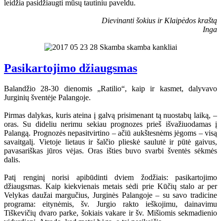
leidžia pasidžiaugti mūsų tautiniu paveldu.
Dievinanti šokius ir Klaipėdos kraštą
Inga
Pasikartojimo džiaugsmas
Balandžio 28-30 dienomis „Ratilio“, kaip ir kasmet, dalyvavo
Jurginių šventėje Palangoje.
Pirmas dalykas, kuris ateina į galvą prisimenant tą nuostabų laiką, –
oras. Su dideliu nerimu sekiau prognozes prieš išvažiuodamas į
Palangą. Prognozės nepasitvirtino – ačiū aukštesnėms jėgoms – visą
savaitgalį. Vietoje lietaus ir šalčio plieskė saulutė ir pūtė gaivus,
pavasariškas jūros vėjas. Oras išties buvo svarbi šventės sėkmės
dalis.
Patį renginį norisi apibūdinti dviem žodžiais: pasikartojimo
džiaugsmas. Kaip kiekvienais metais sėdi prie Kūčių stalo ar per
Velykas daužai margučius, Jurginės Palangoje – su savo tradicine
programa: eitynėmis, šv. Jurgio rakto ieškojimu, dainavimu
Tiškevičių dvaro parke, šokiais vakare ir šv. Mišiomis sekmadienio