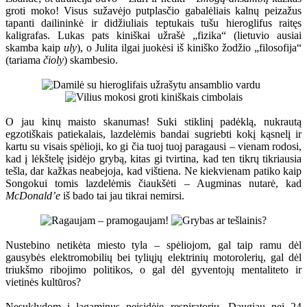
groti moko! Visus sužavėjo putplasčio gabalėliais kalnų peizažus
tapanti dailininkė ir didžiuliais teptukais tušu hieroglifus raitęs
kaligrafas. Lukas pats kiniškai užrašė „fizika“ (lietuvio ausiai
skamba kaip
uly
), o Julita ilgai juokėsi iš kiniško žodžio „filosofija“
(tariama
čioly
) skambesio.
O jau kinų maisto skanumas! Suki stiklinį padėklą, nukrautą
egzotiškais patiekalais, lazdelėmis bandai sugriebti kokį kąsnelį ir
kartu su visais spėlioji, ko gi čia tuoj tuoj paragausi – vienam rodosi,
kad į lėkštelę įsidėjo grybą, kitas gi tvirtina, kad ten tikrų tikriausia
tešla, dar kažkas neabejoja, kad vištiena. Ne kiekvienam patiko kaip
Songokui tomis lazdelėmis čiaukšėti – Augminas nutarė, kad
McDonald’e
iš bado tai jau tikrai nemirsi.
Nustebino netikėta miesto tyla – spėliojom, gal taip ramu dėl
gausybės elektromobilių bei tyliųjų elektrinių motorolerių, gal dėl
triukšmo ribojimo politikos, o gal dėl gyventojų mentaliteto ir
vietinės kultūros?
Nesuklydom į lagaminus neįsidėję respiratorių. Daugiau nei 24