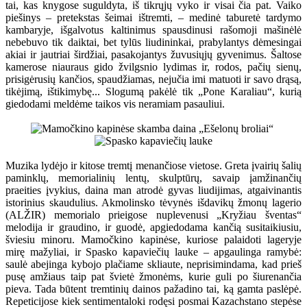
tai, kas knygose suguldyta, iš tikrųjų vyko ir visai čia pat. Vaiko
piešinys – pretekstas šeimai ištremti, – medinė taburetė tardymo
kambaryje, išgalvotus kaltinimus spausdinusi rašomoji mašinėlė
nebebuvo tik daiktai, bet tylūs liudininkai, prabylantys dėmesingai
akiai ir jautriai širdžiai, pasakojantys žuvusiųjų gyvenimus. Šaltose
kamerose niauraus gido žvilgsnio lydimas ir, rodos, pačių sienų,
prisigėrusių kančios, spaudžiamas, nejučia imi matuoti ir savo drąsą,
tikėjimą, ištikimybę... Slogumą pakėlė tik „Pone Karaliau“, kurią
giedodami meldėme taikos vis neramiam pasauliui.
Muzika lydėjo ir kitose tremtį menančiose vietose. Greta įvairių šalių
paminklų, memorialinių lentų, skulptūrų, savaip įamžinančių
praeities įvykius, daina man atrodė gyvas liudijimas, atgaivinantis
istorinius skaudulius. Akmolinsko tėvynės išdavikų žmonų lagerio
(ALŽIR) memorialo prieigose nuplevenusi „Kryžiau šventas“
melodija ir graudino, ir guodė, apgiedodama kančią susitaikiusiu,
šviesiu minoru. Mamočkino kapinėse, kuriose palaidoti lageryje
mirę mažyliai, ir Spasko kapaviečių lauke – apgaulinga ramybė:
saulė abejinga kybojo plačiame skliaute, neprisimindama, kad prieš
pusę amžiaus taip pat švietė žmonėms, kurie guli po šiurenančia
pieva. Tada būtent tremtinių dainos pažadino tai, ką gamta paslėpė.
Repeticijose kiek sentimentaloki rodęsi posmai Kazachstano stepėse