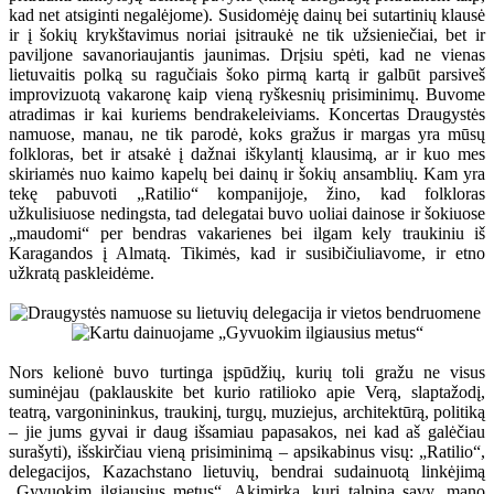
kad net atsiginti negalėjome). Susidomėję dainų bei sutartinių klausė
ir į šokių krykštavimus noriai įsitraukė ne tik užsieniečiai, bet ir
paviljone savanoriaujantis jaunimas. Drįsiu spėti, kad ne vienas
lietuvaitis polką su ragučiais šoko pirmą kartą ir galbūt parsiveš
improvizuotą vakaronę kaip vieną ryškesnių prisiminimų. Buvome
atradimas ir kai kuriems bendrakeleiviams. Koncertas Draugystės
namuose, manau, ne tik parodė, koks gražus ir margas yra mūsų
folkloras, bet ir atsakė į dažnai iškylantį klausimą, ar ir kuo mes
skiriamės nuo kaimo kapelų bei dainų ir šokių ansamblių. Kam yra
tekę pabuvoti „Ratilio“ kompanijoje, žino, kad folkloras
užkulisiuose nedingsta, tad delegatai buvo uoliai dainose ir šokiuose
„maudomi“ per bendras vakarienes bei ilgam kely traukiniu iš
Karagandos į Almatą. Tikimės, kad ir susibičiuliavome, ir etno
užkratą paskleidėme.
Nors kelionė buvo turtinga įspūdžių, kurių toli gražu ne visus
suminėjau (paklauskite bet kurio ratilioko apie Verą, slaptažodį,
teatrą, vargonininkus, traukinį, turgų, muziejus, architektūrą, politiką
– jie jums gyvai ir daug išsamiau papasakos, nei kad aš galėčiau
surašyti), išskirčiau vieną prisiminimą – apsikabinus visų: „Ratilio“,
delegacijos, Kazachstano lietuvių, bendrai sudainuotą linkėjimą
„Gyvuokim ilgiausius metus“. Akimirka, kuri talpina savy, mano