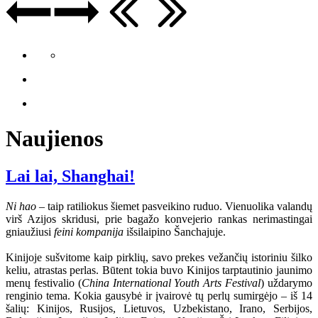
Naujienos
Lai lai, Shanghai!
Ni hao
– taip ratiliokus šiemet pasveikino ruduo. Vienuolika valandų
virš Azijos skridusi, prie bagažo konvejerio rankas nerimastingai
gniaužiusi
feini kompanija
išsilaipino Šanchajuje.
Kinijoje sušvitome kaip pirklių, savo prekes vežančių istoriniu šilko
keliu, atrastas perlas. Būtent tokia buvo Kinijos tarptautinio jaunimo
menų festivalio (
China International Youth Arts Festival
) uždarymo
renginio tema. Kokia gausybė ir įvairovė tų perlų sumirgėjo – iš 14
šalių: Kinijos, Rusijos, Lietuvos, Uzbekistano, Irano, Serbijos,