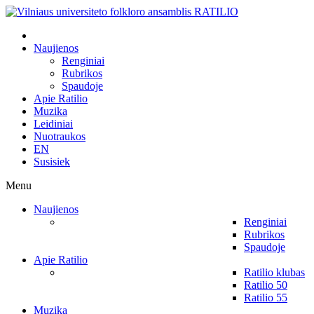
Naujienos
Renginiai
Rubrikos
Spaudoje
Apie Ratilio
Muzika
Leidiniai
Nuotraukos
EN
Susisiek
Menu
Naujienos
Renginiai
Rubrikos
Spaudoje
Apie Ratilio
Ratilio klubas
Ratilio 50
Ratilio 55
Muzika