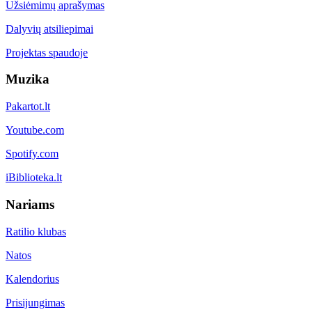
Užsiėmimų aprašymas
Dalyvių atsiliepimai
Projektas spaudoje
Muzika
Pakartot.lt
Youtube.com
Spotify.com
iBiblioteka.lt
Nariams
Ratilio klubas
Natos
Kalendorius
Prisijungimas