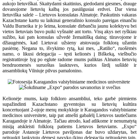
aukojo lietuviškai. Skaitydami skaitinius, giedodami giesmes, drauge
dovanojome lietuvių kalbą jos pasiilgusiai erdvei. Dar viena
lietuviška salelė – Lietuvos konsulatas Almatoje. Paskutinis vakaras
Kazachstane kartu su laikinai generalinio konsulo pareigas einančiu
Valdu Burneika ir jo šeima, konsulate dirbančiu jaunu kolektyvu bei
vietos lietuviais buvo puiki vyšnaitė ant torto. Visų akys net ryškiau
sužibo, kai pats konsulas užvedė žemaitišką dainą; tūravojome ir
džiaugėmės, kad Lietuvai užsieny atstovauja folklorą užantin
pasiėmę. Negana to, išvykimo rytą, kai mes, „Ratilio“, ruošėmės
namo, o likusi delegacija – tęsti kelionės į Biškeką, viešbučio
registratūroje lyg po eglute radome mums paliktas Almatos lietuvių
bendruomenės suruoštas lauktuves, kurios širdį sušildė ir
ansambliokų Vilniuje pilvus pamalonino.
Kelionėje mums, kaip folkloro ansambliui, teko garbė pirmiems
supažindinti Kazachstano gyventojus su lietuvių kultūra
koncertuojant 2-ojoje menų mokykloje ir Karagandos valstybiniame
medicinos universitete, taip pat atnešti gabalėlį Lietuvos tautiečiams
Karagandoje ir Almatoje. Tačiau atrodo, kad atlikome ir nenumatytą
misiją atskleisti folklorą patiems Lietuvos lietuviams. „Expo“
parodoje Astanoje Lietuvos paviljonas dar buvo uždarytas, bet
pritraukti lankytojų dėmesį pavyko (kinų delegaciją pritraukėm taip,