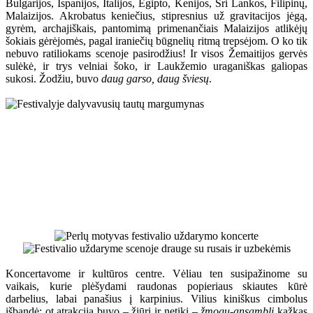
Bulgarijos, Ispanijos, Italijos, Egipto, Kenijos, Šri Lankos, Filipinų,
Malaizijos. Akrobatus keniečius, stipresnius už gravitacijos jėgą,
gyrėm, archajiškais, pantomimą primenančiais Malaizijos atlikėjų
šokiais gėrėjomės, pagal iraniečių būgnelių ritmą trepsėjom. O ko tik
nebuvo ratiliokams scenoje pasirodžius! Ir visos Žemaitijos gervės
sulėkė, ir trys velniai šoko, ir Laukžemio uraganiškas galiopas
sukosi. Žodžiu, buvo
daug garso, daug šviesų
.
Koncertavome ir kultūros centre. Vėliau ten susipažinome su
vaikais, kurie plėšydami raudonas popieriaus skiautes kūrė
darbelius, labai panašius į karpinius. Vilius kiniškus cimbolus
išbandė; ot atrakcija buvo – žiūri ir netiki –
žmogų-ansamblį
kažkas