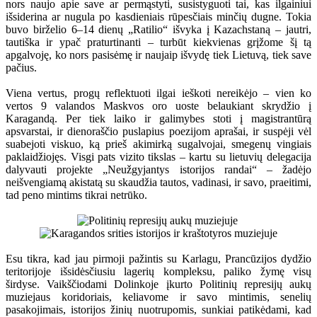
nors naujo apie save ar permąstyti, susistyguoti tai, kas ilgainiui
išsiderina ar nugula po kasdieniais rūpesčiais minčių dugne. Tokia
buvo birželio 6–14 dienų „Ratilio“ išvyka į Kazachstaną – jautri,
tautiška ir ypač praturtinanti – turbūt kiekvienas grįžome šį tą
apgalvoję, ko nors pasisėmę ir naujaip išvydę tiek Lietuvą, tiek save
pačius.
Viena vertus, progų reflektuoti ilgai ieškoti nereikėjo – vien ko
vertos 9 valandos Maskvos oro uoste belaukiant skrydžio į
Karagandą. Per tiek laiko ir galimybes stoti į magistrantūrą
apsvarstai, ir dienoraščio puslapius poezijom aprašai, ir suspėji vėl
suabejoti viskuo, ką prieš akimirką sugalvojai, smegenų vingiais
paklaidžiojęs. Visgi pats vizito tikslas – kartu su lietuvių delegacija
dalyvauti projekte „Neužgyjantys istorijos randai“ – žadėjo
neišvengiamą akistatą su skaudžia tautos, vadinasi, ir savo, praeitimi,
tad peno mintims tikrai netrūko.
Esu tikra, kad jau pirmoji pažintis su Karlagu, Prancūzijos dydžio
teritorijoje išsidėsčiusiu lagerių kompleksu, paliko žymę visų
širdyse. Vaikščiodami Dolinkoje įkurto Politinių represijų aukų
muziejaus koridoriais, keliavome ir savo mintimis, senelių
pasakojimais, istorijos žinių nuotrupomis, sunkiai patikėdami, kad