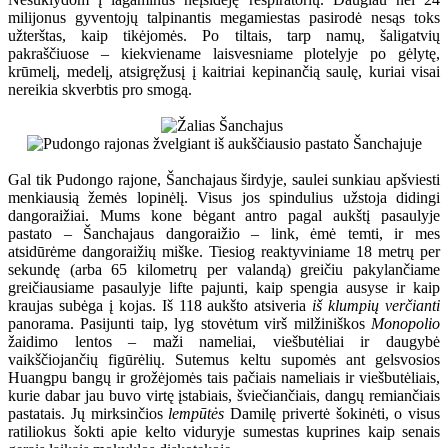
milijonus gyventojų talpinantis megamiestas pasirodė nesąs toks
užterštas, kaip tikėjomės. Po tiltais, tarp namų, šaligatvių
pakraščiuose – kiekviename laisvesniame plotelyje po gėlytę,
krūmelį, medelį, atsigręžusį į kaitriai kepinančią saulę, kuriai visai
nereikia skverbtis pro smogą.
Gal tik Pudongo rajone, Šanchajaus širdyje, saulei sunkiau apšviesti
menkiausią žemės lopinėlį. Visus jos spindulius užstoja didingi
dangoraižiai. Mums kone bėgant antro pagal aukštį pasaulyje
pastato – Šanchajaus dangoraižio – link, ėmė temti, ir mes
atsidūrėme dangoraižių miške. Tiesiog reaktyviniame 18 metrų per
sekundę (arba 65 kilometrų per valandą) greičiu pakylančiame
greičiausiame pasaulyje lifte pajunti, kaip spengia ausyse ir kaip
kraujas subėga į kojas. Iš 118 aukšto atsiveria
iš klumpių verčianti
panorama. Pasijunti taip, lyg stovėtum virš milžiniškos
Monopolio
žaidimo lentos – maži nameliai, viešbutėliai ir daugybė
vaikščiojančių figūrėlių. Sutemus keltu supomės ant gelsvosios
Huangpu bangų ir grožėjomės tais pačiais nameliais ir viešbutėliais,
kurie dabar jau buvo virtę įstabiais, šviečiančiais, dangų remiančiais
pastatais. Jų mirksinčios
lempūtės
Damilę privertė šokinėti, o visus
ratiliokus šokti apie kelto viduryje sumestas kuprines kaip senais