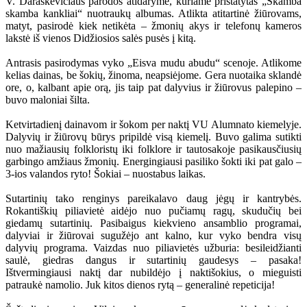
V. Daraškevičiaus parodos atidaryme, kuriame pristatytas „Skamba
skamba kankliai“ nuotraukų albumas. Atlikta atitartinė žiūrovams,
matyt, pasirodė kiek netikėta – žmonių akys ir telefonų kameros
lakstė iš vienos Didžiosios salės pusės į kitą.
Antrasis pasirodymas vyko „Eisva mudu abudu“ scenoje. Atlikome
kelias dainas, be šokių, žinoma, neapsiėjome. Gera nuotaika sklandė
ore, o, kalbant apie orą, jis taip pat dalyvius ir žiūrovus palepino –
buvo maloniai šilta.
Ketvirtadienį dainavom ir šokom per naktį VU Alumnato kiemelyje.
Dalyvių ir žiūrovų būrys pripildė visą kiemelį. Buvo galima sutikti
nuo mažiausių folkloristų iki folklore ir tautosakoje pasikausčiusių
garbingo amžiaus žmonių. Energingiausi pasiliko šokti iki pat galo –
3-ios valandos ryto! Šokiai – nuostabus laikas.
Sutartinių tako renginys pareikalavo daug jėgų ir kantrybės.
Rokantiškių piliavietė aidėjo nuo pučiamų ragų, skudučių bei
giedamų sutartinių. Pasibaigus kiekvieno ansamblio programai,
dalyviai ir žiūrovai sugužėjo ant kalno, kur vyko bendra visų
dalyvių programa. Vaizdas nuo piliavietės užburia: besileidžianti
saulė, giedras dangus ir sutartinių gaudesys – pasaka!
Ištvermingiausi naktį dar nubildėjo į naktišokius, o mieguisti
patraukė namolio. Juk kitos dienos rytą – generalinė repeticija!