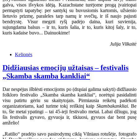
galva, visos išvykos idėją. Kazachstane turėjome progą įvairiopai
permąstyti tapatybę: per santykį su buvusiomis kartomis, užsienio
lietuvio prizmę, paraleles tarp namų ir svečių, ir iš naujo pajusti
bendrystę. Visur megzti ryšį padėjo daina, kuri suvienija,
sujungdama balsus – ir to, kuris šalia, ir to, kuris kitoj šaly, ir to,
kuris kadaise buvo... Dainuokime!
Julija Vilkaitė
Kelionės
Didžiausias emocijų užtaisas – festivalis
„Skamba skamba kankliai“
Dar nespėjus išblėsti emocijoms po (drąsiai galima sakyti) didžiausio
folkloro festivalio „Skamba skamba kankliai“, norėtųsi pasidalinti
visu patirtu gėriu su skaitytojais. Pirmiausia reikėtų padėkoti
organizatoriams, kad turime tokį reiškinį kaip
Skambakankliai
. Be
to, šie metai ypatingi – tai 45-ieji festivalio metai. Labai džiugu, jog
šis festivalis gyvavo, gyvuoja ir, tikiuosi, gyvuos dar bent pusę
amželio!
„Ratilio“ pradėjo savo pasirodymų ciklą Vilniaus rotušėje, fotografo