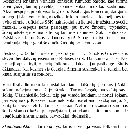
Šeštadienį renginys Vilniaus kongresų rūmuose parodė, kad turime
labai gražų tautinį paveldą – dainos, šokiai, muzika, kostiumai...
Akys nespėjo aprėpti viso to grožio. Pasibaigus koncertui, dauguma
subėgo į Lietuvos teatro, muzikos ir kino muziejaus kiemelį, nes ten
vyko pirmieji oficialūs SSK naktišokiai su lietuvių ir užsienio svečių
muzika. Nespėjus jiems pasibaigti, jau buvo žmonių, trypiančių
šokių aikštelėje Vilniaus lenkų kultūros namuose. Šokių entuziastai
išsiskirstė tik po 6-os valandos ryto! Smagu matyti tiek jaunų,
bendraujančių ir gerai šokančių žmonių po vienu stogu.
Festivalį „Ratilio“ uždarė pasirodymu L. Stuokos-Gucevičiaus
skvere bei dalyvių eisena nuo Rotušės iki S. Daukanto aikštės. Net
nespėji apsidairyti, o metų folkloro „atlaidai“ jau pasibaigė. Širdis
džiaugiasi, kai kasmet vis daugiau žmonių susirenka į šį renginį bei
kitus, susijusius su folkloru.
Viso festivalio metu labiausiai laukiau naktišokių. Įsisukus į šokių
sūkurį nebeįmanoma iš jo ištrūkti. Turime begalę nuostabių savų
šokių. Užsienietiški šokiai taip pat visada laukiami ir noriai šokami
per visą naktį. Kiekvienuose naktišokiuose atrandi kažką naujo. Šį
kartą tai buvo keli baltarusiški šokiai. Net ir iki skausmo žinomas
šokis skamba kažkaip nepažįstamai, atliekamas kitų muzikantų ir
ypač kitais instrumentais, pavyzdžiui, dūdmaišiu.
Skambakankliai
– tai renginys, kuris suvienija visus folkloristus ir