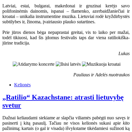
Latviai, estai, bulgarai, makedonai ir gruzinai kerėjo savo
polifoninėmis dainomis, ispanai – flamenko, azerbaidžaniečiai ir
kroatai – unikalia instrumentine muzika. Lietuviai rodė kryždirbystės
subtilybes ir, žinoma, įvairiausio plauko sutartines.
Prie jūros dienos bėga nepaprastai greitai, vis to laiko per mažai,
todėl tikiuosi, kad šis įdomus festivalis taps dar viena ratiliokiška-
jūrine tradicija.
Lukas
Pauliaus ir Adelės nuotraukos
Kelionės
„Ratilio“ Kazachstane: atrasti lietuvybę
svetur
Dažnai keliaudami siekiame ar slapčia viliamės pabėgti nuo savęs ir
pasinerti į kitą pasaulį. Tačiau ne visos kelionės sukasi apie
kito
pažinimą; kartais (o gal ir visada) išvykstame tikėdamiesi sužinoti ką