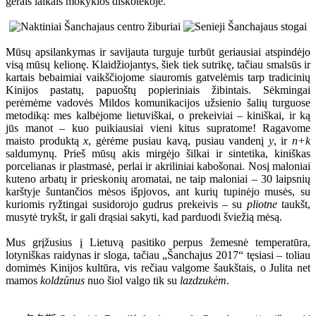
gerais laikais mokyklos diskotekoje.
Mūsų apsilankymas ir savijauta turguje turbūt geriausiai atspindėjo
visą mūsų kelionę. Klaidžiojantys, šiek tiek sutrikę, tačiau smalsūs ir
kartais bebaimiai vaikščiojome siauromis gatvelėmis tarp tradicinių
Kinijos pastatų, papuoštų popieriniais žibintais. Sėkmingai
perėmėme vadovės Mildos komunikacijos užsienio šalių turguose
metodiką: mes kalbėjome lietuviškai, o prekeiviai – kiniškai, ir ką
jūs manot – kuo puikiausiai vieni kitus supratome! Ragavome
maisto produktą
x
, gėrėme pusiau kavą, pusiau vandenį
y
, ir
n+k
saldumynų. Prieš mūsų akis mirgėjo šilkai ir sintetika, kiniškas
porcelianas ir plastmasė, perlai ir akriliniai kabošonai. Nosį maloniai
kuteno arbatų ir prieskonių aromatai, ne taip maloniai – 30 laipsnių
karštyje šuntančios mėsos išpjovos, ant kurių tupinėjo musės, su
kuriomis ryžtingai susidorojo gudrus prekeivis – su
pliotne
taukšt,
musytė trykšt, ir gali drąsiai sakyti, kad parduodi šviežią mėsą.
Mus grįžusius į Lietuvą pasitiko perpus žemesnė temperatūra,
lotyniškas raidynas ir sloga, tačiau „Šanchajus 2017“ tęsiasi – toliau
domimės Kinijos kultūra, vis rečiau valgome šaukštais, o Julita net
mamos
koldzūnus
nuo šiol valgo tik su
lazdzukėm
.