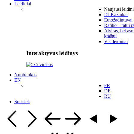
Leidiniai
Naujausi leidini
DJ Kaziukas
Etnožadintuvai
Ratilio – ratui r
Atviras, bet asm
kraštui
Visi leidiniai
Interaktyvus leidinys
Nuotraukos
EN
FR
DE
RU
Susisiek