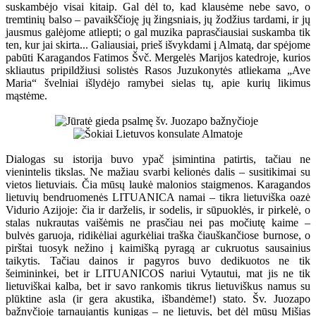
suskambėjo visai kitaip. Gal dėl to, kad klausėme nebe savo, o
tremtinių balso – pavaikščioję jų žingsniais, jų žodžius tardami, ir jų
jausmus galėjome atliepti; o gal muzika paprasčiausiai suskamba tik
ten, kur jai skirta... Galiausiai, prieš išvykdami į Almatą, dar spėjome
pabūti Karagandos Fatimos Švč. Mergelės Marijos katedroje, kurios
skliautus pripildžiusi solistės Rasos Juzukonytės atliekama „Ave
Maria“ švelniai išlydėjo ramybei sielas tų, apie kurių likimus
mąstėme.
Dialogas su istorija buvo ypač įsimintina patirtis, tačiau ne
vienintelis tikslas. Ne mažiau svarbi kelionės dalis – susitikimai su
vietos lietuviais. Čia mūsų laukė malonios staigmenos. Karagandos
lietuvių bendruomenės LITUANICA namai – tikra lietuviška oazė
Vidurio Azijoje: čia ir darželis, ir sodelis, ir sūpuoklės, ir pirkelė, o
stalas nukrautas vaišėmis ne prasčiau nei pas močiutę kaime –
bulvės garuoja, ridikėliai agurkėliai traška čiauškančiose burnose, o
pirštai tuosyk nežino į kaimišką pyragą ar cukruotus sausainius
taikytis. Tačiau dainos ir pagyros buvo dedikuotos ne tik
šeimininkei, bet ir LITUANICOS nariui Vytautui, mat jis ne tik
lietuviškai kalba, bet ir savo rankomis tikrus lietuviškus namus su
plūktine asla (ir gera akustika, išbandėme!) stato. Šv. Juozapo
bažnyčioje tarnaujantis kunigas – ne lietuvis, bet dėl mūsų Mišias