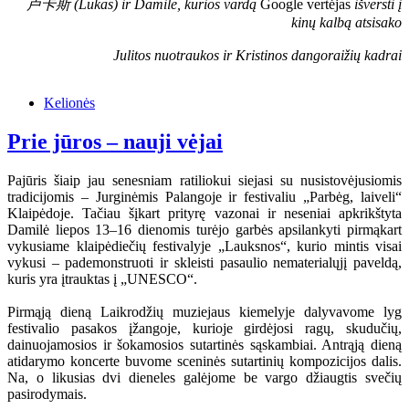
卢卡斯 (Lukas) ir Damilė, kurios vardą
Google vertėjas
išversti į
kinų kalbą atsisako
Julitos nuotraukos ir Kristinos dangoraižių kadrai
Kelionės
Prie jūros – nauji vėjai
Pajūris šiaip jau senesniam ratiliokui siejasi su nusistovėjusiomis
tradicijomis – Jurginėmis Palangoje ir festivaliu „Parbėg, laiveli“
Klaipėdoje. Tačiau šįkart prityrę vazonai ir neseniai apkrikštyta
Damilė liepos 13–16 dienomis turėjo garbės apsilankyti pirmąkart
vykusiame klaipėdiečių festivalyje „Lauksnos“, kurio mintis visai
vykusi – pademonstruoti ir skleisti pasaulio nematerialųjį paveldą,
kuris yra įtrauktas į „UNESCO“.
Pirmąją dieną Laikrodžių muziejaus kiemelyje dalyvavome lyg
festivalio pasakos įžangoje, kurioje girdėjosi ragų, skudučių,
dainuojamosios ir šokamosios sutartinės sąskambiai. Antrąją dieną
atidarymo koncerte buvome sceninės sutartinių kompozicijos dalis.
Na, o likusias dvi dieneles galėjome be vargo džiaugtis svečių
pasirodymais.