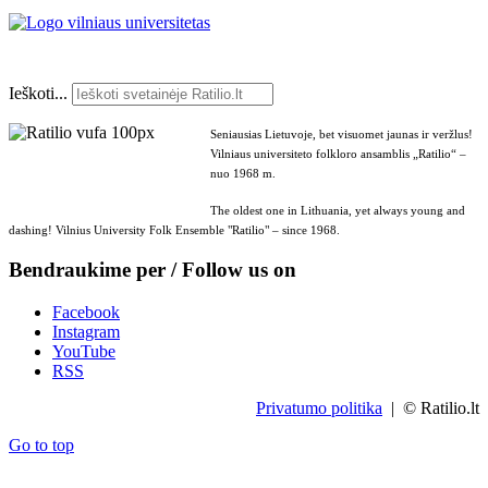
Ieškoti...
Seniausias Lietuvoje, bet visuomet jaunas ir veržlus!
Vilniaus universiteto folkloro ansamblis „Ratilio“ –
nuo 1968 m.
The oldest one in Lithuania, yet always young and
dashing! Vilnius University Folk Ensemble "Ratilio" – since 1968.
Bendraukime per / Follow us on
Facebook
Instagram
YouTube
RSS
Privatumo politika
| © Ratilio.lt
Go to top