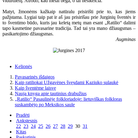
vidurdienį. Atrodo, kad metai bėga, o tai nesikeičia.
Matyt, žmonėms kažkaip natūralu prisirišti prie to, kas jiems
pažįstama. Lygiai taip pat ir aš jau prisirišau prie Jurginių šventės ir
to šventimo būdo, kuris jau keletą metų man esant „Ratilio“ dalimi
tapo kasmetine pavasarine tradicija. Tad tai yra mano džiaugsmas –
pasikartojimo džiaugsmas.
Augminas
Kelionės
Pavasarinės išdaigos
Kaip ratiliokai Užgavėnes švęsdami Kaziuko sulaukė
Kaip šventėme laisvę
Nauja knyga apie tautinius drabužius
„Ratilio“ Pasaulinėje folkloriadoje: lietuviškas folkloras
suskambėjo po Meksikos saule
Pradėti
Ankstesnis
22
23
24
25
26
27
28
29
30
31
Kitas
Paskutinis