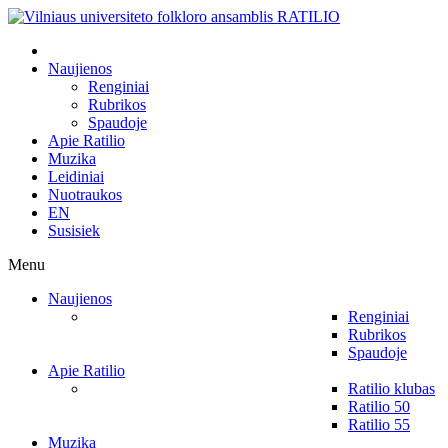
Naujienos
Renginiai
Rubrikos
Spaudoje
Apie Ratilio
Muzika
Leidiniai
Nuotraukos
EN
Susisiek
Menu
Naujienos
Renginiai
Rubrikos
Spaudoje
Apie Ratilio
Ratilio klubas
Ratilio 50
Ratilio 55
Muzika