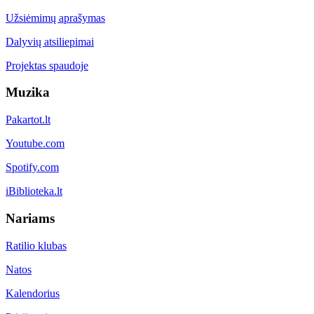
Užsiėmimų aprašymas
Dalyvių atsiliepimai
Projektas spaudoje
Muzika
Pakartot.lt
Youtube.com
Spotify.com
iBiblioteka.lt
Nariams
Ratilio klubas
Natos
Kalendorius