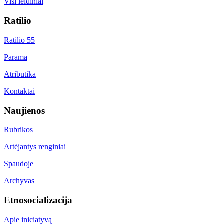
Visi leidiniai
Ratilio
Ratilio 55
Parama
Atributika
Kontaktai
Naujienos
Rubrikos
Artėjantys renginiai
Spaudoje
Archyvas
Etnosocializacija
Apie iniciatyvą