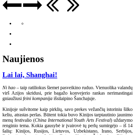
Naujienos
Lai lai, Shanghai!
Ni hao
– taip ratiliokus šiemet pasveikino ruduo. Vienuolika valandų
virš Azijos skridusi, prie bagažo konvejerio rankas nerimastingai
gniaužiusi
feini kompanija
išsilaipino Šanchajuje.
Kinijoje sušvitome kaip pirklių, savo prekes vežančių istoriniu šilko
keliu, atrastas perlas. Būtent tokia buvo Kinijos tarptautinio jaunimo
menų festivalio (
China International Youth Arts Festival
) uždarymo
renginio tema. Kokia gausybė ir įvairovė tų perlų sumirgėjo – iš 14
šalių: Kinijos, Rusijos, Lietuvos, Uzbekistano, Irano, Serbijos,