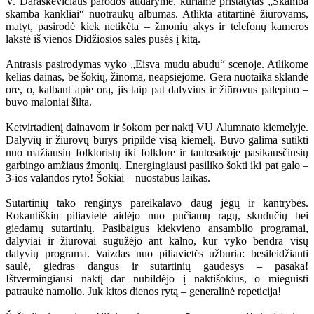
V. Daraškevičiaus parodos atidaryme, kuriame pristatytas „Skamba
skamba kankliai“ nuotraukų albumas. Atlikta atitartinė žiūrovams,
matyt, pasirodė kiek netikėta – žmonių akys ir telefonų kameros
lakstė iš vienos Didžiosios salės pusės į kitą.
Antrasis pasirodymas vyko „Eisva mudu abudu“ scenoje. Atlikome
kelias dainas, be šokių, žinoma, neapsiėjome. Gera nuotaika sklandė
ore, o, kalbant apie orą, jis taip pat dalyvius ir žiūrovus palepino –
buvo maloniai šilta.
Ketvirtadienį dainavom ir šokom per naktį VU Alumnato kiemelyje.
Dalyvių ir žiūrovų būrys pripildė visą kiemelį. Buvo galima sutikti
nuo mažiausių folkloristų iki folklore ir tautosakoje pasikausčiusių
garbingo amžiaus žmonių. Energingiausi pasiliko šokti iki pat galo –
3-ios valandos ryto! Šokiai – nuostabus laikas.
Sutartinių tako renginys pareikalavo daug jėgų ir kantrybės.
Rokantiškių piliavietė aidėjo nuo pučiamų ragų, skudučių bei
giedamų sutartinių. Pasibaigus kiekvieno ansamblio programai,
dalyviai ir žiūrovai sugužėjo ant kalno, kur vyko bendra visų
dalyvių programa. Vaizdas nuo piliavietės užburia: besileidžianti
saulė, giedras dangus ir sutartinių gaudesys – pasaka!
Ištvermingiausi naktį dar nubildėjo į naktišokius, o mieguisti
patraukė namolio. Juk kitos dienos rytą – generalinė repeticija!