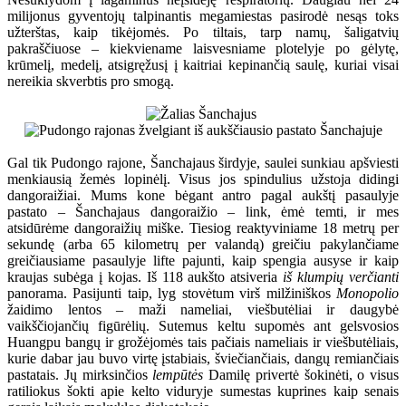
milijonus gyventojų talpinantis megamiestas pasirodė nesąs toks
užterštas, kaip tikėjomės. Po tiltais, tarp namų, šaligatvių
pakraščiuose – kiekviename laisvesniame plotelyje po gėlytę,
krūmelį, medelį, atsigręžusį į kaitriai kepinančią saulę, kuriai visai
nereikia skverbtis pro smogą.
Gal tik Pudongo rajone, Šanchajaus širdyje, saulei sunkiau apšviesti
menkiausią žemės lopinėlį. Visus jos spindulius užstoja didingi
dangoraižiai. Mums kone bėgant antro pagal aukštį pasaulyje
pastato – Šanchajaus dangoraižio – link, ėmė temti, ir mes
atsidūrėme dangoraižių miške. Tiesiog reaktyviniame 18 metrų per
sekundę (arba 65 kilometrų per valandą) greičiu pakylančiame
greičiausiame pasaulyje lifte pajunti, kaip spengia ausyse ir kaip
kraujas subėga į kojas. Iš 118 aukšto atsiveria
iš klumpių verčianti
panorama. Pasijunti taip, lyg stovėtum virš milžiniškos
Monopolio
žaidimo lentos – maži nameliai, viešbutėliai ir daugybė
vaikščiojančių figūrėlių. Sutemus keltu supomės ant gelsvosios
Huangpu bangų ir grožėjomės tais pačiais nameliais ir viešbutėliais,
kurie dabar jau buvo virtę įstabiais, šviečiančiais, dangų remiančiais
pastatais. Jų mirksinčios
lempūtės
Damilę privertė šokinėti, o visus
ratiliokus šokti apie kelto viduryje sumestas kuprines kaip senais