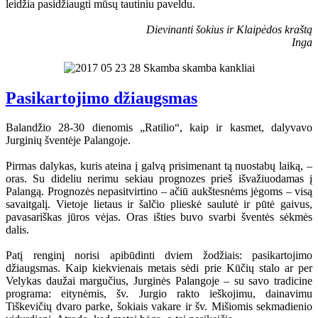
leidžia pasidžiaugti mūsų tautiniu paveldu.
Dievinanti šokius ir Klaipėdos kraštą
Inga
Pasikartojimo džiaugsmas
Balandžio 28-30 dienomis „Ratilio“, kaip ir kasmet, dalyvavo
Jurginių šventėje Palangoje.
Pirmas dalykas, kuris ateina į galvą prisimenant tą nuostabų laiką, –
oras. Su dideliu nerimu sekiau prognozes prieš išvažiuodamas į
Palangą. Prognozės nepasitvirtino – ačiū aukštesnėms jėgoms – visą
savaitgalį. Vietoje lietaus ir šalčio plieskė saulutė ir pūtė gaivus,
pavasariškas jūros vėjas. Oras išties buvo svarbi šventės sėkmės
dalis.
Patį renginį norisi apibūdinti dviem žodžiais: pasikartojimo
džiaugsmas. Kaip kiekvienais metais sėdi prie Kūčių stalo ar per
Velykas daužai margučius, Jurginės Palangoje – su savo tradicine
programa: eitynėmis, šv. Jurgio rakto ieškojimu, dainavimu
Tiškevičių dvaro parke, šokiais vakare ir šv. Mišiomis sekmadienio