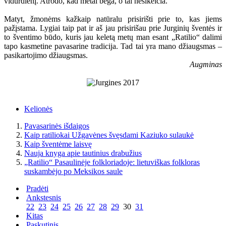
vidurdienį. Atrodo, kad metai bėga, o tai nesikeičia.
Matyt, žmonėms kažkaip natūralu prisirišti prie to, kas jiems
pažįstama. Lygiai taip pat ir aš jau prisirišau prie Jurginių šventės ir
to šventimo būdo, kuris jau keletą metų man esant „Ratilio“ dalimi
tapo kasmetine pavasarine tradicija. Tad tai yra mano džiaugsmas –
pasikartojimo džiaugsmas.
Augminas
Kelionės
Pavasarinės išdaigos
Kaip ratiliokai Užgavėnes švęsdami Kaziuko sulaukė
Kaip šventėme laisvę
Nauja knyga apie tautinius drabužius
„Ratilio“ Pasaulinėje folkloriadoje: lietuviškas folkloras
suskambėjo po Meksikos saule
Pradėti
Ankstesnis
22
23
24
25
26
27
28
29
30
31
Kitas
Paskutinis