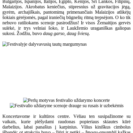
Bulgarijos, Ispanijos, Italijos, Egipto, Kenijos, Šri Lankos, Filipinų,
Malaizijos. Akrobatus keniečius, stipresnius už gravitacijos jėgą,
gyrėm, archajiškais, pantomimą primenančiais Malaizijos atlikėjų
šokiais gėrėjomės, pagal iraniečių būgnelių ritmą trepsėjom. O ko tik
nebuvo ratiliokams scenoje pasirodžius! Ir visos Žemaitijos gervės
sulėkė, ir trys velniai šoko, ir Laukžemio uraganiškas galiopas
sukosi. Žodžiu, buvo
daug garso, daug šviesų
.
Koncertavome ir kultūros centre. Vėliau ten susipažinome su
vaikais, kurie plėšydami raudonas popieriaus skiautes kūrė
darbelius, labai panašius į karpinius. Vilius kiniškus cimbolus
išbandė; ot atrakcija buvo – žiūri ir netiki –
žmogų-ansamblį
kažkas