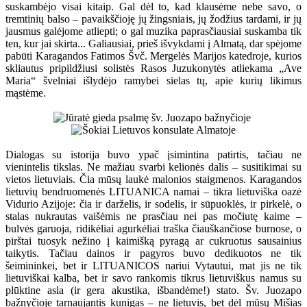
suskambėjo visai kitaip. Gal dėl to, kad klausėme nebe savo, o
tremtinių balso – pavaikščioję jų žingsniais, jų žodžius tardami, ir jų
jausmus galėjome atliepti; o gal muzika paprasčiausiai suskamba tik
ten, kur jai skirta... Galiausiai, prieš išvykdami į Almatą, dar spėjome
pabūti Karagandos Fatimos Švč. Mergelės Marijos katedroje, kurios
skliautus pripildžiusi solistės Rasos Juzukonytės atliekama „Ave
Maria“ švelniai išlydėjo ramybei sielas tų, apie kurių likimus
mąstėme.
Dialogas su istorija buvo ypač įsimintina patirtis, tačiau ne
vienintelis tikslas. Ne mažiau svarbi kelionės dalis – susitikimai su
vietos lietuviais. Čia mūsų laukė malonios staigmenos. Karagandos
lietuvių bendruomenės LITUANICA namai – tikra lietuviška oazė
Vidurio Azijoje: čia ir darželis, ir sodelis, ir sūpuoklės, ir pirkelė, o
stalas nukrautas vaišėmis ne prasčiau nei pas močiutę kaime –
bulvės garuoja, ridikėliai agurkėliai traška čiauškančiose burnose, o
pirštai tuosyk nežino į kaimišką pyragą ar cukruotus sausainius
taikytis. Tačiau dainos ir pagyros buvo dedikuotos ne tik
šeimininkei, bet ir LITUANICOS nariui Vytautui, mat jis ne tik
lietuviškai kalba, bet ir savo rankomis tikrus lietuviškus namus su
plūktine asla (ir gera akustika, išbandėme!) stato. Šv. Juozapo
bažnyčioje tarnaujantis kunigas – ne lietuvis, bet dėl mūsų Mišias