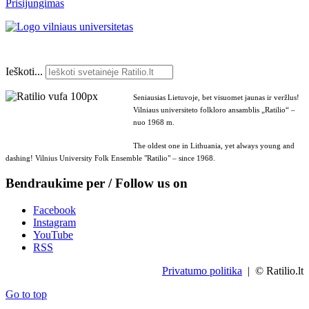
Prisijungimas
Ieškoti...
Seniausias Lietuvoje, bet visuomet jaunas ir veržlus!
Vilniaus universiteto folkloro ansamblis „Ratilio“ –
nuo 1968 m.
The oldest one in Lithuania, yet always young and
dashing! Vilnius University Folk Ensemble "Ratilio" – since 1968.
Bendraukime per / Follow us on
Facebook
Instagram
YouTube
RSS
Privatumo politika
| © Ratilio.lt
Go to top