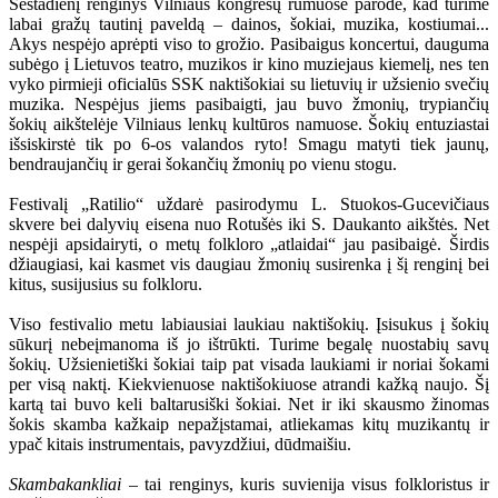
Šeštadienį renginys Vilniaus kongresų rūmuose parodė, kad turime
labai gražų tautinį paveldą – dainos, šokiai, muzika, kostiumai...
Akys nespėjo aprėpti viso to grožio. Pasibaigus koncertui, dauguma
subėgo į Lietuvos teatro, muzikos ir kino muziejaus kiemelį, nes ten
vyko pirmieji oficialūs SSK naktišokiai su lietuvių ir užsienio svečių
muzika. Nespėjus jiems pasibaigti, jau buvo žmonių, trypiančių
šokių aikštelėje Vilniaus lenkų kultūros namuose. Šokių entuziastai
išsiskirstė tik po 6-os valandos ryto! Smagu matyti tiek jaunų,
bendraujančių ir gerai šokančių žmonių po vienu stogu.
Festivalį „Ratilio“ uždarė pasirodymu L. Stuokos-Gucevičiaus
skvere bei dalyvių eisena nuo Rotušės iki S. Daukanto aikštės. Net
nespėji apsidairyti, o metų folkloro „atlaidai“ jau pasibaigė. Širdis
džiaugiasi, kai kasmet vis daugiau žmonių susirenka į šį renginį bei
kitus, susijusius su folkloru.
Viso festivalio metu labiausiai laukiau naktišokių. Įsisukus į šokių
sūkurį nebeįmanoma iš jo ištrūkti. Turime begalę nuostabių savų
šokių. Užsienietiški šokiai taip pat visada laukiami ir noriai šokami
per visą naktį. Kiekvienuose naktišokiuose atrandi kažką naujo. Šį
kartą tai buvo keli baltarusiški šokiai. Net ir iki skausmo žinomas
šokis skamba kažkaip nepažįstamai, atliekamas kitų muzikantų ir
ypač kitais instrumentais, pavyzdžiui, dūdmaišiu.
Skambakankliai
– tai renginys, kuris suvienija visus folkloristus ir