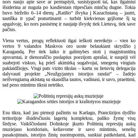
nors naujo apie save ar permąstyti, susistyguoti tai, kas ilgainiui
išsiderina ar nugula po kasdieniais rūpesčiais minčių dugne. Tokia
buvo birželio 6–14 dienų „Ratilio“ išvyka į Kazachstaną – jautri,
tautiška ir ypač praturtinanti – turbūt kiekvienas grįžome šį tą
apgalvoję, ko nors pasisėmę ir naujaip išvydę tiek Lietuvą, tiek save
pačius.
Viena vertus, progų reflektuoti ilgai ieškoti nereikėjo – vien ko
vertos 9 valandos Maskvos oro uoste belaukiant skrydžio į
Karagandą. Per tiek laiko ir galimybes stoti į magistrantūrą
apsvarstai, ir dienoraščio puslapius poezijom aprašai, ir suspėji vėl
suabejoti viskuo, ką prieš akimirką sugalvojai, smegenų vingiais
paklaidžiojęs. Visgi pats vizito tikslas – kartu su lietuvių delegacija
dalyvauti projekte „Neužgyjantys istorijos randai“ – žadėjo
neišvengiamą akistatą su skaudžia tautos, vadinasi, ir savo, praeitimi,
tad peno mintims tikrai netrūko.
Esu tikra, kad jau pirmoji pažintis su Karlagu, Prancūzijos dydžio
teritorijoje išsidėsčiusiu lagerių kompleksu, paliko žymę visų
širdyse. Vaikščiodami Dolinkoje įkurto Politinių represijų aukų
muziejaus koridoriais, keliavome ir savo mintimis, senelių
pasakojimais, istorijos žinių nuotrupomis, sunkiai patikėdami, kad