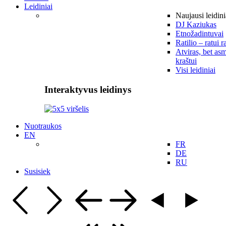
Leidiniai
Naujausi leidini
DJ Kaziukas
Etnožadintuvai
Ratilio – ratui r
Atviras, bet asm
kraštui
Visi leidiniai
Interaktyvus leidinys
Nuotraukos
EN
FR
DE
RU
Susisiek