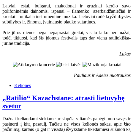
Latviai, estai, bulgarai, makedonai ir gruzinai kerėjo savo
polifoninėmis dainomis, ispanai – flamenko, azerbaidžaniečiai ir
kroatai – unikalia instrumentine muzika. Lietuviai rodė kryždirbystės
subtilybes ir, žinoma, įvairiausio plauko sutartines.
Prie jūros dienos bėga nepaprastai greitai, vis to laiko per mažai,
todėl tikiuosi, kad šis įdomus festivalis taps dar viena ratiliokiška-
jūrine tradicija.
Lukas
Pauliaus ir Adelės nuotraukos
Kelionės
„Ratilio“ Kazachstane: atrasti lietuvybę
svetur
Dažnai keliaudami siekiame ar slapčia viliamės pabėgti nuo savęs ir
pasinerti į kitą pasaulį. Tačiau ne visos kelionės sukasi apie
kito
pažinimą; kartais (o gal ir visada) išvykstame tikėdamiesi sužinoti ką