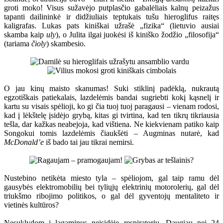
groti moko! Visus sužavėjo putplasčio gabalėliais kalnų peizažus
tapanti dailininkė ir didžiuliais teptukais tušu hieroglifus raitęs
kaligrafas. Lukas pats kiniškai užrašė „fizika“ (lietuvio ausiai
skamba kaip
uly
), o Julita ilgai juokėsi iš kiniško žodžio „filosofija“
(tariama
čioly
) skambesio.
O jau kinų maisto skanumas! Suki stiklinį padėklą, nukrautą
egzotiškais patiekalais, lazdelėmis bandai sugriebti kokį kąsnelį ir
kartu su visais spėlioji, ko gi čia tuoj tuoj paragausi – vienam rodosi,
kad į lėkštelę įsidėjo grybą, kitas gi tvirtina, kad ten tikrų tikriausia
tešla, dar kažkas neabejoja, kad vištiena. Ne kiekvienam patiko kaip
Songokui tomis lazdelėmis čiaukšėti – Augminas nutarė, kad
McDonald’e
iš bado tai jau tikrai nemirsi.
Nustebino netikėta miesto tyla – spėliojom, gal taip ramu dėl
gausybės elektromobilių bei tyliųjų elektrinių motorolerių, gal dėl
triukšmo ribojimo politikos, o gal dėl gyventojų mentaliteto ir
vietinės kultūros?
Nesuklydom į lagaminus neįsidėję respiratorių. Daugiau nei 24