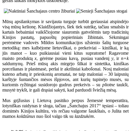
gerais laikais mokyklos diskotekoje.
Mūsų apsilankymas ir savijauta turguje turbūt geriausiai atspindėjo
visą mūsų kelionę. Klaidžiojantys, šiek tiek sutrikę, tačiau smalsūs ir
kartais bebaimiai vaikščiojome siauromis gatvelėmis tarp tradicinių
Kinijos pastatų, papuoštų popieriniais žibintais. Sėkmingai
perėmėme vadovės Mildos komunikacijos užsienio šalių turguose
metodiką: mes kalbėjome lietuviškai, o prekeiviai – kiniškai, ir ką
jūs manot – kuo puikiausiai vieni kitus supratome! Ragavome
maisto produktą
x
, gėrėme pusiau kavą, pusiau vandenį
y
, ir
n+k
saldumynų. Prieš mūsų akis mirgėjo šilkai ir sintetika, kiniškas
porcelianas ir plastmasė, perlai ir akriliniai kabošonai. Nosį maloniai
kuteno arbatų ir prieskonių aromatai, ne taip maloniai – 30 laipsnių
karštyje šuntančios mėsos išpjovos, ant kurių tupinėjo musės, su
kuriomis ryžtingai susidorojo gudrus prekeivis – su
pliotne
taukšt,
musytė trykšt, ir gali drąsiai sakyti, kad parduodi šviežią mėsą.
Mus grįžusius į Lietuvą pasitiko perpus žemesnė temperatūra,
lotyniškas raidynas ir sloga, tačiau „Šanchajus 2017“ tęsiasi – toliau
domimės Kinijos kultūra, vis rečiau valgome šaukštais, o Julita net
mamos
koldzūnus
nuo šiol valgo tik su
lazdzukėm
.