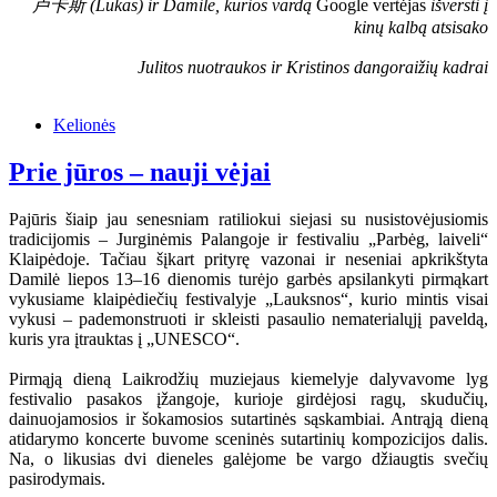
卢卡斯 (Lukas) ir Damilė, kurios vardą
Google vertėjas
išversti į
kinų kalbą atsisako
Julitos nuotraukos ir Kristinos dangoraižių kadrai
Kelionės
Prie jūros – nauji vėjai
Pajūris šiaip jau senesniam ratiliokui siejasi su nusistovėjusiomis
tradicijomis – Jurginėmis Palangoje ir festivaliu „Parbėg, laiveli“
Klaipėdoje. Tačiau šįkart prityrę vazonai ir neseniai apkrikštyta
Damilė liepos 13–16 dienomis turėjo garbės apsilankyti pirmąkart
vykusiame klaipėdiečių festivalyje „Lauksnos“, kurio mintis visai
vykusi – pademonstruoti ir skleisti pasaulio nematerialųjį paveldą,
kuris yra įtrauktas į „UNESCO“.
Pirmąją dieną Laikrodžių muziejaus kiemelyje dalyvavome lyg
festivalio pasakos įžangoje, kurioje girdėjosi ragų, skudučių,
dainuojamosios ir šokamosios sutartinės sąskambiai. Antrąją dieną
atidarymo koncerte buvome sceninės sutartinių kompozicijos dalis.
Na, o likusias dvi dieneles galėjome be vargo džiaugtis svečių
pasirodymais.