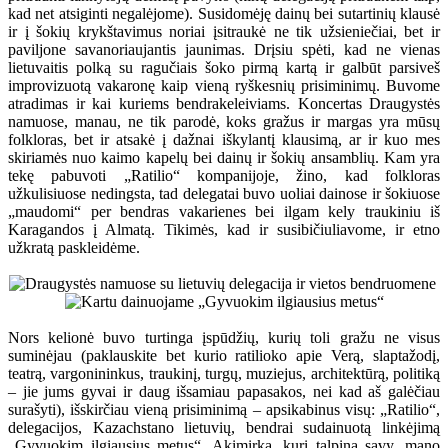
kad net atsiginti negalėjome). Susidomėję dainų bei sutartinių klausė
ir į šokių krykštavimus noriai įsitraukė ne tik užsieniečiai, bet ir
paviljone savanoriaujantis jaunimas. Drįsiu spėti, kad ne vienas
lietuvaitis polką su ragučiais šoko pirmą kartą ir galbūt parsiveš
improvizuotą vakaronę kaip vieną ryškesnių prisiminimų. Buvome
atradimas ir kai kuriems bendrakeleiviams. Koncertas Draugystės
namuose, manau, ne tik parodė, koks gražus ir margas yra mūsų
folkloras, bet ir atsakė į dažnai iškylantį klausimą, ar ir kuo mes
skiriamės nuo kaimo kapelų bei dainų ir šokių ansamblių. Kam yra
tekę pabuvoti „Ratilio“ kompanijoje, žino, kad folkloras
užkulisiuose nedingsta, tad delegatai buvo uoliai dainose ir šokiuose
„maudomi“ per bendras vakarienes bei ilgam kely traukiniu iš
Karagandos į Almatą. Tikimės, kad ir susibičiuliavome, ir etno
užkratą paskleidėme.
Nors kelionė buvo turtinga įspūdžių, kurių toli gražu ne visus
suminėjau (paklauskite bet kurio ratilioko apie Verą, slaptažodį,
teatrą, vargonininkus, traukinį, turgų, muziejus, architektūrą, politiką
– jie jums gyvai ir daug išsamiau papasakos, nei kad aš galėčiau
surašyti), išskirčiau vieną prisiminimą – apsikabinus visų: „Ratilio“,
delegacijos, Kazachstano lietuvių, bendrai sudainuotą linkėjimą
„Gyvuokim ilgiausius metus“. Akimirka, kuri talpina savy, mano