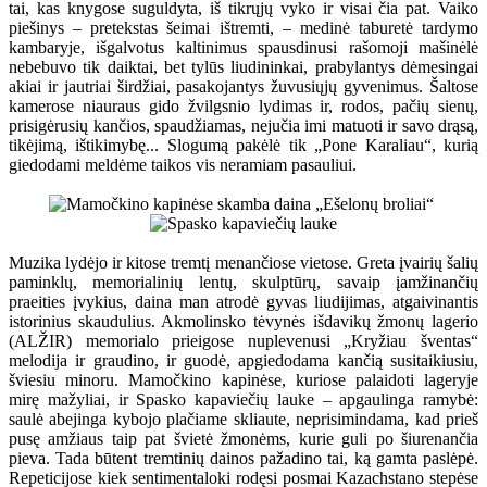
tai, kas knygose suguldyta, iš tikrųjų vyko ir visai čia pat. Vaiko
piešinys – pretekstas šeimai ištremti, – medinė taburetė tardymo
kambaryje, išgalvotus kaltinimus spausdinusi rašomoji mašinėlė
nebebuvo tik daiktai, bet tylūs liudininkai, prabylantys dėmesingai
akiai ir jautriai širdžiai, pasakojantys žuvusiųjų gyvenimus. Šaltose
kamerose niauraus gido žvilgsnio lydimas ir, rodos, pačių sienų,
prisigėrusių kančios, spaudžiamas, nejučia imi matuoti ir savo drąsą,
tikėjimą, ištikimybę... Slogumą pakėlė tik „Pone Karaliau“, kurią
giedodami meldėme taikos vis neramiam pasauliui.
Muzika lydėjo ir kitose tremtį menančiose vietose. Greta įvairių šalių
paminklų, memorialinių lentų, skulptūrų, savaip įamžinančių
praeities įvykius, daina man atrodė gyvas liudijimas, atgaivinantis
istorinius skaudulius. Akmolinsko tėvynės išdavikų žmonų lagerio
(ALŽIR) memorialo prieigose nuplevenusi „Kryžiau šventas“
melodija ir graudino, ir guodė, apgiedodama kančią susitaikiusiu,
šviesiu minoru. Mamočkino kapinėse, kuriose palaidoti lageryje
mirę mažyliai, ir Spasko kapaviečių lauke – apgaulinga ramybė:
saulė abejinga kybojo plačiame skliaute, neprisimindama, kad prieš
pusę amžiaus taip pat švietė žmonėms, kurie guli po šiurenančia
pieva. Tada būtent tremtinių dainos pažadino tai, ką gamta paslėpė.
Repeticijose kiek sentimentaloki rodęsi posmai Kazachstano stepėse