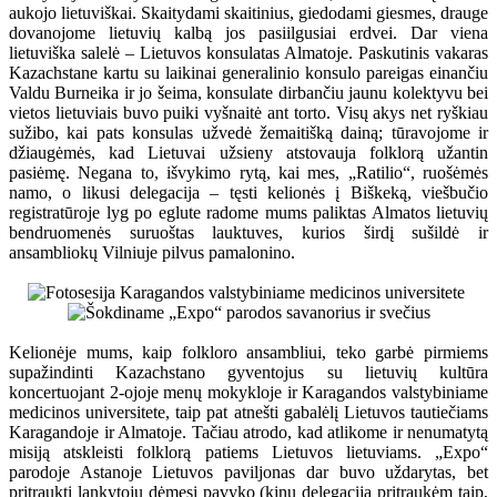
aukojo lietuviškai. Skaitydami skaitinius, giedodami giesmes, drauge
dovanojome lietuvių kalbą jos pasiilgusiai erdvei. Dar viena
lietuviška salelė – Lietuvos konsulatas Almatoje. Paskutinis vakaras
Kazachstane kartu su laikinai generalinio konsulo pareigas einančiu
Valdu Burneika ir jo šeima, konsulate dirbančiu jaunu kolektyvu bei
vietos lietuviais buvo puiki vyšnaitė ant torto. Visų akys net ryškiau
sužibo, kai pats konsulas užvedė žemaitišką dainą; tūravojome ir
džiaugėmės, kad Lietuvai užsieny atstovauja folklorą užantin
pasiėmę. Negana to, išvykimo rytą, kai mes, „Ratilio“, ruošėmės
namo, o likusi delegacija – tęsti kelionės į Biškeką, viešbučio
registratūroje lyg po eglute radome mums paliktas Almatos lietuvių
bendruomenės suruoštas lauktuves, kurios širdį sušildė ir
ansambliokų Vilniuje pilvus pamalonino.
Kelionėje mums, kaip folkloro ansambliui, teko garbė pirmiems
supažindinti Kazachstano gyventojus su lietuvių kultūra
koncertuojant 2-ojoje menų mokykloje ir Karagandos valstybiniame
medicinos universitete, taip pat atnešti gabalėlį Lietuvos tautiečiams
Karagandoje ir Almatoje. Tačiau atrodo, kad atlikome ir nenumatytą
misiją atskleisti folklorą patiems Lietuvos lietuviams. „Expo“
parodoje Astanoje Lietuvos paviljonas dar buvo uždarytas, bet
pritraukti lankytojų dėmesį pavyko (kinų delegaciją pritraukėm taip,