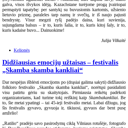
galva, visos išvykos idėją. Kazachstane turėjome progą įvairiopai
permąstyti tapatybę: per santykį su buvusiomis kartomis, užsienio
lietuvio prizmę, paraleles tarp namų ir svečių, ir iš naujo pajusti
bendrystę. Visur megzti ryšį padėjo daina, kuri suvienija,
sujungdama balsus – ir to, kuris šalia, ir to, kuris kitoj šaly, ir to,
kuris kadaise buvo... Dainuokime!
Julija Vilkaitė
Kelionės
Didžiausias emocijų užtaisas – festivalis
„Skamba skamba kankliai“
Dar nespėjus išblėsti emocijoms po (drąsiai galima sakyti) didžiausio
folkloro festivalio „Skamba skamba kankliai“, norėtųsi pasidalinti
visu patirtu gėriu su skaitytojais. Pirmiausia reikėtų padėkoti
organizatoriams, kad turime tokį reiškinį kaip
Skambakankliai
. Be
to, šie metai ypatingi – tai 45-ieji festivalio metai. Labai džiugu, jog
šis festivalis gyvavo, gyvuoja ir, tikiuosi, gyvuos dar bent pusę
amželio!
„Ratilio“ pradėjo savo pasirodymų ciklą Vilniaus rotušėje, fotografo