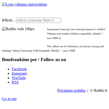
Ieškoti...
Seniausias Lietuvoje, bet visuomet jaunas ir veržlus!
Vilniaus universiteto folkloro ansamblis „Ratilio“ –
nuo 1968 m.
The oldest one in Lithuania, yet always young and
dashing! Vilnius University Folk Ensemble "Ratilio" – since 1968.
Bendraukime per / Follow us on
Facebook
Instagram
YouTube
RSS
Privatumo politika
| © Ratilio.lt
Go to top