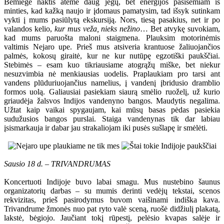
Bemiegė naktis atėmė daug jėgų, bet energijos pasisemiam iš
minties, kad kažką naujo ir įdomaus pamatysim, tad išsyk sutinkam
vykti į mums pasiūlytą ekskursiją. Nors, tiesą pasakius, net ir po
valandos kelio,
kur mus veža, nieks nežino
… Bet atvykę suvokiam,
kad mums paruošta maloni staigmena. Plauksim motorinėmis
valtimis Nejaro upe. Prieš mus atsiveria krantuose žaliuojančios
palmės, kokosų giraitė, kur ne kur nutūpę egzotiški paukščiai.
Stebimės – esam kuo tikriausiame atogrąžų miške, bet niekur
nesuzvimbia nė menkiausias uodelis. Praplaukiam pro tarsi ant
vandens plūduriuojančius namelius, į vandenį įbridusio dramblio
formos uolą. Galiausiai pasiekiam siaurą smėlio ruoželį, už kurio
griaudėja žalsvos Indijos vandenyno bangos. Maudytis negalima.
Užtat kaip vaikai spygaujam, kai mūsų basas pėdas pasiekia
sudužusios bangos purslai. Staiga vandenynas tik dar labiau
įsismarkauja ir dabar jau strakaliojam iki pusės sušlapę ir smėlėti.
Sausio 18 d. – TRIVANDRUMAS
Koncertuoti Indijoje buvo labai smagu. Mus nustebino šaunus
organizatorių darbas – su mumis derinti vedėjų tekstai, scenos
rekvizitas, prieš pasirodymus buvom vaišinami indiška kava.
Trivandrume žmonės nuo pat ryto valė sceną, ruošė didžiulį plakatą,
lakstė, bėgiojo. Jaučiant tokį rūpestį, pelėsio kvapas salėje ir