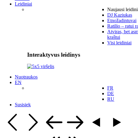
Leidiniai
Naujausi leidini
DJ Kaziukas
Etnožadintuvai
Ratilio – ratui r
Atviras, bet asm
kraštui
Visi leidiniai
Interaktyvus leidinys
Nuotraukos
EN
FR
DE
RU
Susisiek