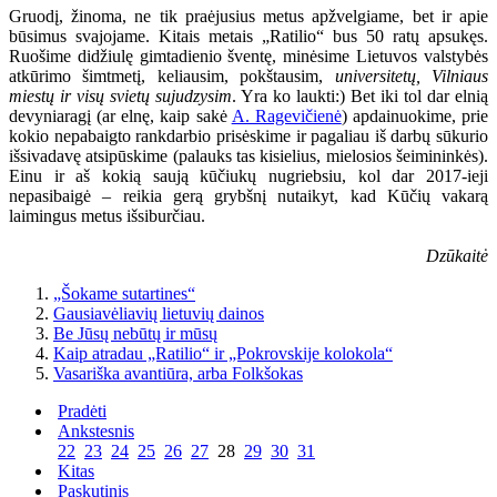
Gruodį, žinoma, ne tik praėjusius metus apžvelgiame, bet ir apie
būsimus svajojame. Kitais metais „Ratilio“ bus 50 ratų apsukęs.
Ruošime didžiulę gimtadienio šventę, minėsime Lietuvos valstybės
atkūrimo šimtmetį, keliausim, pokštausim,
universitetų, Vilniaus
miestų ir visų svietų sujudzysim
. Yra ko laukti:) Bet iki tol dar elnią
devyniaragį (ar elnę, kaip sakė
A. Ragevičienė
) apdainuokime, prie
kokio nepabaigto rankdarbio prisėskime ir pagaliau iš darbų sūkurio
išsivadavę atsipūskime (palauks tas kisielius, mielosios šeimininkės).
Einu ir aš kokią saują kūčiukų nugriebsiu, kol dar 2017-ieji
nepasibaigė – reikia gerą grybšnį nutaikyt, kad Kūčių vakarą
laimingus metus išsiburčiau.
Dzūkaitė
„Šokame sutartines“
Gausiavėliavių lietuvių dainos
Be Jūsų nebūtų ir mūsų
Kaip atradau „Ratilio“ ir „Pokrovskije kolokola“
Vasariška avantiūra, arba Folkšokas
Pradėti
Ankstesnis
22
23
24
25
26
27
28
29
30
31
Kitas
Paskutinis