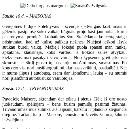
Sausio 16 d. – MAISORAS
Gėrėjomės Indijos kolektyvais – scenoje spalvingais kostiumais ir
gėlėmis pasipuošę šoko vaikai, būgnais grojo basi jaunuoliai, kurių
pasirodymai priminė akrobatinius šou. Stebėdama koncertą staiga
prisiminiau, kad už kulisų palikau riešines. Nuėjusi ieškoti išsyk
sutikau būrelį vaikų. Mažieji šokėjai puola spausti man ranką,
apkabina, klausinėja, koks vardas, iš kokios šalies atvykau,
kiekvienas nori pasakyti savo vardą. Nuo šypsenos greit įskausta
skruostus ir širdį glosto tų basakojų nuoširdumas, smalsumas. Po
koncerto visi nori nusifotografuoti, dar pasisveikinti, pasikalbėti. Net
ir mums įlipus į autobusą, esam dar išprašomi į lauką – su mumis
nori įsiamžinti autobusiuko vairuotojas.
Sausio 17 d. – TRIVANDRUMAS
Paviešėję Maisore, skrendam dar toliau į pietus. Išėję iš oro uosto
juokaudami spėliojam – bene būsim pamiršę pasiimti žiaunas.
Trivandrumas mus sutinka 30 laipsnių karščiu ir plaučius slegiančia
drėgme. Tačiau, kaip ir Maisore, nenustojam žavėtis žaluma, šiluma
ir žydėjimu.