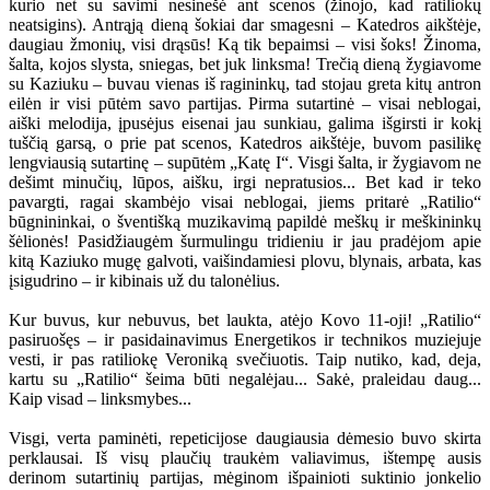
kurio net su savimi nesinešė ant scenos (žinojo, kad ratiliokų
neatsigins). Antrąją dieną šokiai dar smagesni – Katedros aikštėje,
daugiau žmonių, visi drąsūs! Ką tik bepaimsi – visi šoks! Žinoma,
šalta, kojos slysta, sniegas, bet juk linksma! Trečią dieną žygiavome
su Kaziuku – buvau vienas iš ragininkų, tad stojau greta kitų antron
eilėn ir visi pūtėm savo partijas. Pirma sutartinė – visai neblogai,
aiški melodija, įpusėjus eisenai jau sunkiau, galima išgirsti ir kokį
tuščią garsą, o prie pat scenos, Katedros aikštėje, buvom pasilikę
lengviausią sutartinę – supūtėm „Katę I“. Visgi šalta, ir žygiavom ne
dešimt minučių, lūpos, aišku, irgi nepratusios... Bet kad ir teko
pavargti, ragai skambėjo visai neblogai, jiems pritarė „Ratilio“
būgnininkai, o šventišką muzikavimą papildė meškų ir meškininkų
šėlionės! Pasidžiaugėm šurmulingu tridieniu ir jau pradėjom apie
kitą Kaziuko mugę galvoti, vaišindamiesi plovu, blynais, arbata, kas
įsigudrino – ir kibinais už du talonėlius.
Kur buvus, kur nebuvus, bet laukta, atėjo Kovo 11-oji! „Ratilio“
pasiruošęs – ir pasidainavimus Energetikos ir technikos muziejuje
vesti, ir pas ratiliokę Veroniką svečiuotis. Taip nutiko, kad, deja,
kartu su „Ratilio“ šeima būti negalėjau... Sakė, praleidau daug...
Kaip visad – linksmybes...
Visgi, verta paminėti, repeticijose daugiausia dėmesio buvo skirta
perklausai. Iš visų plaučių traukėm valiavimus, ištempę ausis
derinom sutartinių partijas, mėginom išpainioti suktinio jonkelio