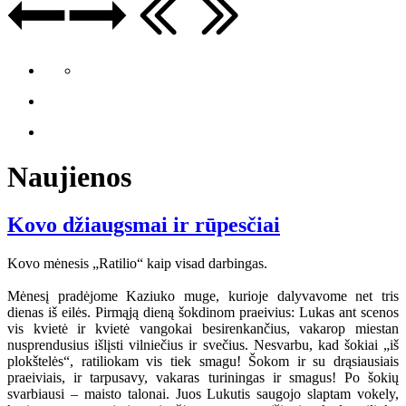
Naujienos
Kovo džiaugsmai ir rūpesčiai
Kovo mėnesis „Ratilio“ kaip visad darbingas.
Mėnesį pradėjome Kaziuko muge, kurioje dalyvavome net tris
dienas iš eilės. Pirmąją dieną šokdinom praeivius: Lukas ant scenos
vis kvietė ir kvietė vangokai besirenkančius, vakarop miestan
nusprendusius išlįsti vilniečius ir svečius. Nesvarbu, kad šokiai „iš
plokštelės“, ratiliokam vis tiek smagu! Šokom ir su drąsiausiais
praeiviais, ir tarpusavy, vakaras turiningas ir smagus! Po šokių
svarbiausi – maisto talonai. Juos Lukutis saugojo slaptam vokely,