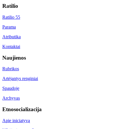
Ratilio
Ratilio 55
Parama
Atributika
Kontaktai
Naujienos
Rubrikos
Artėjantys renginiai
Spaudoje
Archyvas
Etnosocializacija
Apie iniciatyvą