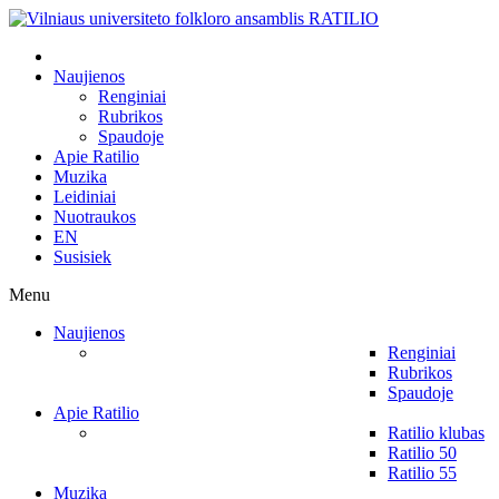
Naujienos
Renginiai
Rubrikos
Spaudoje
Apie Ratilio
Muzika
Leidiniai
Nuotraukos
EN
Susisiek
Menu
Naujienos
Renginiai
Rubrikos
Spaudoje
Apie Ratilio
Ratilio klubas
Ratilio 50
Ratilio 55
Muzika