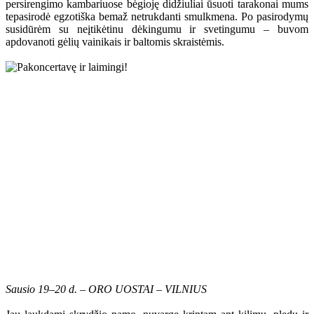
persirengimo kambariuose bėgioję didžiuliai ūsuoti tarakonai mums
tepasirodė egzotiška bemaž netrukdanti smulkmena. Po pasirodymų
susidūrėm su neįtikėtinu dėkingumu ir svetingumu – buvom
apdovanoti gėlių vainikais ir baltomis skraistėmis.
Sausio 19–20 d. – ORO UOSTAI – VILNIUS