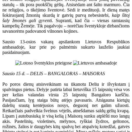
statulų – tik pora puokščių gėlių. Atsisėdam ant šalto marmuro. Čia
ne religijos, o tikėjimo šventovė. Sėdi ir medituoji. Ir dieną matęs
šokiruojantį žmonių skurdą ir gatvių purvą nebesistebi,
kaip šitoj
šaly žmonės gali gyventi
. Supranti, kad čia – vienas ramiausių
kampelių Žemėje. Tik pagalvoju – norėčiau šventykloje dirbančioms
savanorėms padovanoti vilnones kojines.
Sausio 13-osios vakarą apsilankom Lietuvos Respublikos
ambasadoje, kur prie po palmėmis sukurto lauželio jaukiai
pasidainuojam.
Sausio 15 d. – DELIS – BANGALORAS – MAISORAS
Po poros dienų atsisveikinam su ūkanotu Deliu ir išvykstam į
spalvingus pietus. Delyje patirta labai lietuviška 15 laipsnių vėsa vos
per kelias valandas virsta 25 laipsnių Bangaloro karščiu.
Pasijaučiam, lyg staiga būtų atėjęs pavasaris. Atsigauna kietųjų
dalelių srautą kentėjusios nosys, deguonį net galim užuosti.
Retkarčiais padvelkia švelnus vėjelis, atnešdamas saldų gėlių kvapą.
Lipam į autobusiuką ir visą kelią į Maisorą sunku atplėšti nuo langų
akis. Pastelinių, violetinės, mėlynos, ryškiai žydros, geltonos,
rožinės, žalios ir daugybės kitų spalvų bei atspalvių kotedžai, gatvės
žibintų stulpai ir net kapinių paminklai. Mirga ryškūs moterų sariai ir