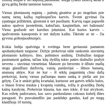
gyvų gėlių žiedai tamsiose kasose.
Vienas įdomiausių reginių – palmių giraitėse ar po stogeliais prie
namų sienų kažką rupšnojančios karvės. Šventi gyvūnai čia
ypatingai prižiūrimi, glostomi ir net puošiami. Karvių ragai papuošti
aukso spalvos juostelėmis, kabučiais, kaspinėliais, net balionais!
Viena gražuolė net karolius įsitaisiusi. Kai kurios karvės –
spalvotomis kanopomis ir net dažytu kailiu. Tikėsite ar ne – čia
gyvena
geltonjuodmargės
.
Kokia Indija spalvinga ir svetinga bene geriausiai pamatom
apsilankydami turguose. Delyje prekeiviai siūlė rankomis siuvinėtų
ploniausio kašmyro, lino, pašminos audinių. Drabužius turguje
pasimatuoti galima, tačiau kitų dydžių tokio paties drabužio prašyti
neverta – siuviniai vienetiniai. Maisore po brezento ir džiuto maišų
stogu glaudžiasi daržovių, vaisių pardavėjai – ištisos bananų,
ananasų alėjos. Kur ne kur – iš sėklų pagamintų
chna
dažų
prekeiviai, kurių vienas pačiumpa mano ranką ir piešia ant jos
gėlytę. Čia ir atskiri gėlių kvartalai, kuriuose ant gatvės telkšo balos,
o blausi šviesa traukia į kvapnių vainikų, rožių ir gvazdikų žiedų
kalnų karalystę. Prekeiviai klausia, kas mes tokie, iš kur atvykom.
Kas roželę padovanos, kas savo parduodamo cukraus kubelį išties
paragauti. Po pusvalandžio jau pasklidęs gandas, kad po turgų
klaidžioja 10 turistų.