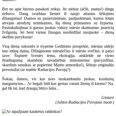
Bet ne apie blynus pasakoti reikia. Jie niekur (ačiū, mama!) dingę
nebuvo. Daug svarbiau šiemet iš naujo atrastas šėliojimo
džiaugsmas! Dainos su pasierzinimais, pasijuokimais, kurios kitais
atvejais atrodytų netinkamos, šią dieną priimamos su šypsena.
Pastrakaliojimai ir garsus juokas vidury miesto skatinamas praeivių
žvilgsnių. Jei bent vienas žmogus nuoširdžiai nusijuokė – dieną
skelbiu pavykusia!
Visą dieną sukomės ir trypėme Gedimino prospekte, miestas aidėjo
nuo mūsų dainų. Džiuginome miestiečius ir miesto svečius, ir patys
save. Šiųmetė šventės tema, ekologija, atskleidė ne vieno
išradingumą: skambėjo savadarbiai instrumentai (pavyzdžiui,
skardinis smuikas ar popierinė Manto armonika!), šėliojo originalūs
personažai (ar matėte Radiacijos Pavojų?).
Šokiai, dainos, vis kur nors nuskambantis juokas, kostiumų
margumynas... Ar begali būti kas geriau varant žiemą iš kiemo? Na,
gal tik tai, kad draugų būrys šalia...
Gintarė
(Julitos-Radiacijos Pavojaus nuotr.)