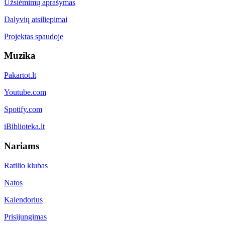
Užsiėmimų aprašymas
Dalyvių atsiliepimai
Projektas spaudoje
Muzika
Pakartot.lt
Youtube.com
Spotify.com
iBiblioteka.lt
Nariams
Ratilio klubas
Natos
Kalendorius
Prisijungimas