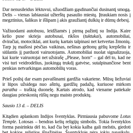
Dar nenusileidus lėktuvui, užuodžiam gąsdinančiai dusinantį smogą.
Delis – vienas labiausiai užterštų pasaulio miestų. Įtraukiam nosis į
megztinius, šalikus ir išlipam į akis graužiantį dulkių ir dūmų debesį.
Važiuodami autobusu, leidžiamės į pirmą pažintį su Indija. Kaire
kelio puse skrieja autobusai, rikšos (
tuktukai
), automobiliai,
dviračiai, motociklai, ant kurių kartais talpinasi net ketvertas žmonių.
Tarp jų maišosi pėsčias vaikinas, nešinas geltonų gėlių krepšeliu ir
siūlantis jį parduoti vairuotojams. Automobiliai nuolat signalizuoja,
kai kurie vairuotojai net užsirašę „Please, horn“ – gal dėl to, kad ne
visi turi veidrodėlius, juokingą trukdį gatvėse, sutalpinančiose bent
penkias netvarkingas automobilių voras.
Prieš poilsį dar esam pavaišinami gardžia vakariene. Mūsų liežuviai
ir lūpos užsidega nuo aštrių, gardžių padažų, kuriuose mirkom
paratha
– traškią duonelę. Kartais atrodo, kad viename patiekale
daugiau prieskonių rūšių negu maisto produktų.
Sausio 13 d. – DELIS
Kitądien aplankom Indijos šventyklas. Pirmiausia pabuvome
Lotus
Temple
. Lotosas – bendras kelių religijų simbolis. Tokia šventyklos
forma pasirinkta dėl to, kad čia bet kokia kalba gali melstis, giedoti
bet kokios religijos išpažinėjas. Šventykloje nėra jokių paveikslų,