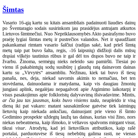
Šimtas
Vasario 16-ąją kartu su kitais ansambliais padainuoti liaudies dainų
po Šventaragio sodais susirinkom jau prasidėjus antrajam atkurtos
Lietuvos šimtmečiui. Nuo Nepriklausomybės Akto pasirašymo buvo
praėję lygiai šimtas metų ir pustrečios valandos. Net ir spaudžiant
pakankamai rimtam vasario šalčiui (radijas sakė, kad prieš šimtą
metų taip pat buvo šalta, regis, -16 laipsnių) didžioji dalis mūsų
drąsiai vilkėjo tautinius rūbus ir gal dėl tos drąsos buvo ne taip ir
žvarbu. Žinoma, sermėgų nieks neleido sau pamiršti. Tiesiai po
vienu iš pakabintųjų sodų susibūrę į glaudų ratą dainavom dainas
kartu su „Virvytės“ ansambliu. Nežinau, kiek tai buvo iš tiesų
panašu, nes, deja, niekad savomis akimis to nemačiau, bet ten
stovėdama, dainuodama ir matydama, kaip vis daugiau žmonių
jungiasi aplink, negalėjau nepagalvoti apie Atgimimo laikotarpį ir
visus pasakojimus apie folkloristų dalyvavimą išsivadavime. Mintis,
ar čia jau tas jausmas, koks buvo visiems tada
, neapleido ir visą
dieną iki pat vakaro: matant sausakimšose gatvėse tiek laimingų
lietuvių kaip niekada anksčiau, dainuojant prie vieno iš šimto
Gedimino prospekte uždegtų laužų tas dainas, kurias visi žino, nors
niekas nebeatmena, kaip išmoko, ir vėliavos spalvoms mirgant visur,
tikrai
visur
. Atrodytų, kad jei lietuviškos atributikos, kaip rašė
portalai, parduotuvėse iš tiesų nebebūtų galima rasti, ne vienas