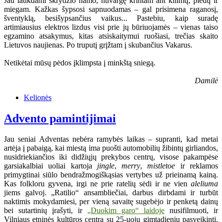
Jau laukdami skrydžio namo, nuvargę krintam ant kilimų, pledų ir
miegam. Kažkas šypsosi sapnuodamas – gal prisimena raganosį,
šventyklą, besišypsančius vaikus... Pastebiu, kaip suradę
artimiausius elektros lizdus visi prie jų būriuojamės – vienas taiso
egzamino atsakymus, kitas atsiskaitymui ruošiasi, trečias skaito
Lietuvos naujienas. Po truputį grįžtam į skubančius Vakarus.
Netikėtai mūsų pėdos įklimpsta į minkštą sniegą.
Damilė
Kelionės
Advento pamintijimai
Jau seniai Adventas nebėra ramybės laikas – supranti, kad metai
artėja į pabaigą, kai miestą ima puošti automobilių žibintų girliandos,
nusidriekiančios iki didžiųjų prekybos centrų, visose pakampėse
garsiakalbiai uoliai kartoja
jingle
,
merry
,
mistletoe
ir reklamos
primygtinai siūlo bendražmogiškąsias vertybes už prieinamą kainą.
Kas folkloru gyvena, irgi ne prie ratelių sėdi ir ne vien
aleliuma
jiems galvoj. „Ratilio“ ansambliečiai, darbus dirbdami ir turbūt
naktimis mokydamiesi, per vieną savaitę sugebėjo ir penketą dainų
bei sutartinių įrašyti, ir
„Duokim garo“ laidoje
nusifilmuoti, ir
Vilniaus etninės kultūros centrą su 25-uoju gimtadieniu pasveikinti.