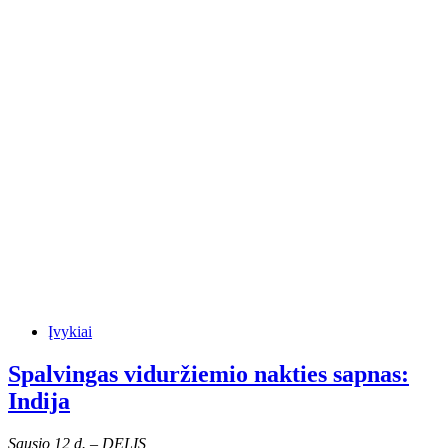
Įvykiai
Spalvingas viduržiemio nakties sapnas:
Indija
Sausio 12 d. – DELIS