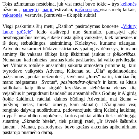
Toks užimtumas nestebina, juk visi metai buvo tokie – trys
kelionės
užsienin,
pamėgti
ir
nauji
festivaliai,
įrašų sesijos
visais metų laikais,
vakaronės
, vestuvės, įkurtuvės – tik spėk suktis!
Visgi paskutinis šių metų „Ratilio“ pasirodymas koncerte
„Vidury
lauko grūšelė“
leido atsikvėpti nuo šurmulio, pamąstyti apie
besibaigiančius metus, sukėlė nostalgiškų vaikystės, kiek ramesnės ir
iš tiesų stebuklingos, atsiminimų. Kolektyve, kuriame užaugau,
Advento vakaronei būdavo skiriamas ypatingas dėmesys, ir mano
atminty šis vakaras išlikęs kaip išskirtinai jaukus ir
folkloriškas
.
Nemanau, kad minėtas jausmas kada pasikartos, tai vaiko privilegija,
bet Vilniaus rotušėje ansamblių sukurta atmosfera priminė tą, kuri
tvyrodavo vaikystės Adventą. Kikenau su „Ūla“ apdainuodama
pažįstamus „penkis neženotus“, žavėjausi „Jorės“ narių, žaidžiančių
mano mėgstamus „Svotus“,
pasimandravojimais
ir kartu su kitais
ratiliokais kaip tikra sirgalė krykštavau stebėdama vienas kitą
vejančius ir pergudrauti bandančius ansambliečius Godutę ir Algirdą
(tokie žaidimai, rateliai, dainos būdingi Adventui, mat žiema –
piršlybų metas; turėkit omeny, kam aktualu). Džiaugiausi visų
renginio dalyvių nuoširdumu, padovanojusiu tikrą Kalėdų laukimą,
o ypač ansamblio naujokėmis, kurios puikiai atliko tiek sudėtingąją
sutartinę „Skrandz bitela“, tiek painųjį ratelį „Ir išvedė šašurėlis
tancun“. Manau, pasirodymas buvo gražus akcentas apibendrinant
pastarojo pusmečio darbą.