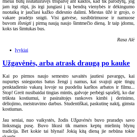
mielai būtų išsitatuiravęs trispalvę ant kaktos, kad tik parodytų, jog
jam irgi rūpi, jis irgi jungiasi į tą bendrą vienybės ir dėkingumo
nuotaiką ir jaučiasi kažko didesnio dalimi. Miestas ūžė ir grojo, o
vakare pradėjo snigti. Visi gatvėse, susibūrimuose ir namuose
buvom
išsnigti
į pirmą naują naujo šimtmečio dieną. Ir taip įdomu,
koks tas šimtukas bus.
Rasa Alė
Įvykiai
Užgavėnės, arba atrask draugą po kauke
Kai po pirmos naujo semestro savaitės jautiesi pavargęs, kai
nupurtęs snieguotus batus žengi į namus, kai svajoji apie tingų
penktadienio vakarą lovoje su puodeliu karštos arbatos ir filmu...
Stop! Greit nusibaidai tingias mintis, galvoje perbėgi sąrašėlį, ko dar
trūksta kostiumui, ir pasiraitojęs rankoves kimbi į derinimo,
dėliojimo, meistravimo darbus. Studentiškai, paskutinę naktį, gimsta
kostiumas.
Jau seniai, nuo vaikystės, žodis
Užgavėnės
buvo praradęs savo
linksmąją pusę. Buvo likusi tik mamos keptų mielinių blynų
tradicija. Bet kokie tai blynai! Jokią kitą dieną jie nebūna tokie
skanūs...