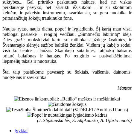
suktybes... Gal pritrūko paskutinės nakties, kad ne viskas
perklausoje pavyko, bet išsisukti išsisukom – ir su skolintom
kelnėm, ir pakeistu instrumentu, svarbiausia, su gera nuotaika ir
pritariančiųjų šokėjų traukinuku fone.
Naujas rytas, nauja diena, popc! ir lygiadienis. Šį kartą man visai
neblogai pasisekė – renginį vedžiau. „Šimtmečio labirintų“ idėja
išties graži: moksleiviai kartu su ratiliokais uždegė žvakutes, ir
Šventaragio slėnyje sužibo baltiški ženklai. Viršum jų kabėjo sodai,
visa ko centre – laužas. Skambėjo sutartinės, ratiliokų balsams
pritarė balafonas ir hangas. Po renginio – pasivaikščiojimai
liepsnelių takais ir nuotrauka.
Štai taip pasitikome pavasarį: su šokiais, vaišėmis, dainomis,
nuotykiais ir savikritika.
Mantas
(J. Slipkauskaitės, E. Slipkausko, A. Ufarto nuotr.)
Įvykiai