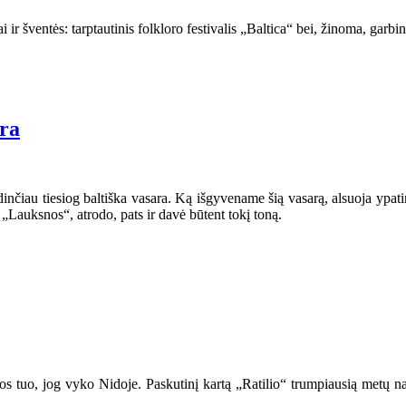
iai ir šventės: tarptautinis folkloro festivalis „Baltica“ bei, žinoma, gar
ara
inčiau tiesiog baltiška vasara. Ką išgyvename šią vasarą, alsuoja ypatin
s „Lauksnos“, atrodo, pats ir davė būtent tokį toną.
inos tuo, jog vyko Nidoje. Paskutinį kartą „Ratilio“ trumpiausią metų n