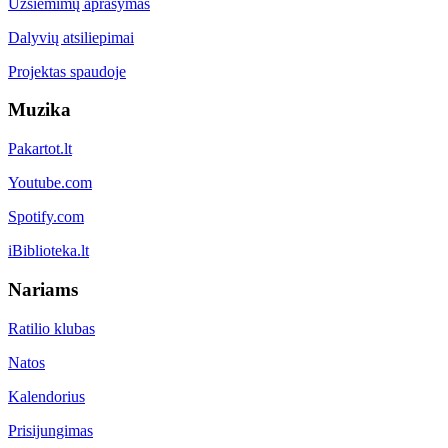
Užsiėmimų aprašymas
Dalyvių atsiliepimai
Projektas spaudoje
Muzika
Pakartot.lt
Youtube.com
Spotify.com
iBiblioteka.lt
Nariams
Ratilio klubas
Natos
Kalendorius
Prisijungimas