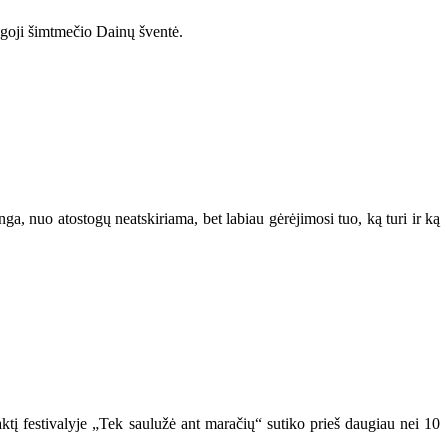
bingoji šimtmečio Dainų šventė.
ga, nuo atostogų neatskiriama, bet labiau gėrėjimosi tuo, ką turi ir ką
aktį festivalyje „Tek saulužė ant maračių“ sutiko prieš daugiau nei 10