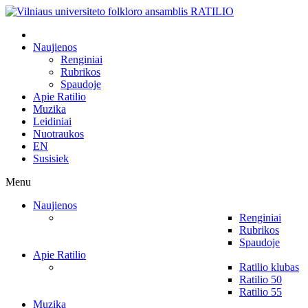
Naujienos
Renginiai
Rubrikos
Spaudoje
Apie Ratilio
Muzika
Leidiniai
Nuotraukos
EN
Susisiek
Menu
Naujienos
Renginiai
Rubrikos
Spaudoje
Apie Ratilio
Ratilio klubas
Ratilio 50
Ratilio 55
Muzika