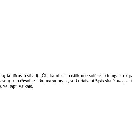
 kultūros festivalį „Čiulba ulba“ pasitikome sulėkę skirtingais ekipaž
snių ir mažesnių vaikų margumyną, su kuriais tai žąsis skaičiavo, tai tilt
vėl tapti vaikais.