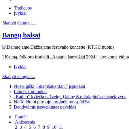
Tradicijos
Įvykiai
Skaityti daugiau...
Bangų balsai
Į Kauną, folkloro festivalį „Atataria lamzdžiai 2024“, atvykome vidurd
Įvykiai
Skaityti daugiau...
Nostalgiški „Skambakanklių“ įspūdžiai
Laimės trupinukai
„Ratilio“ kviečia pažvelgti į laimę iš mitologinės perspektyvos
Neišdildomi pirmojo jurginėjimo įspūdžiai
Daudytėmis pasveikintas paveldas
Pradėti
Ankstesnis
2
3
4
5
6
7
8
9
10
11