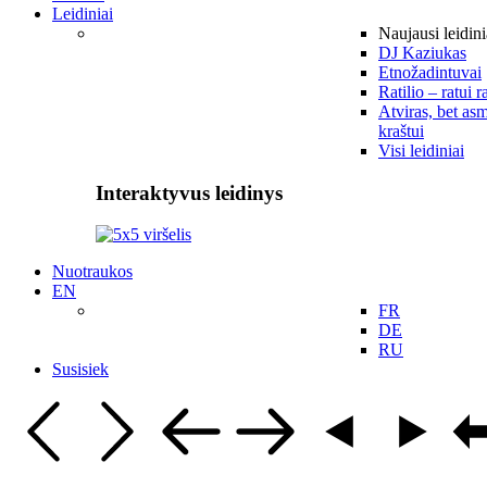
Leidiniai
Naujausi leidini
DJ Kaziukas
Etnožadintuvai
Ratilio – ratui r
Atviras, bet asm
kraštui
Visi leidiniai
Interaktyvus leidinys
Nuotraukos
EN
FR
DE
RU
Susisiek