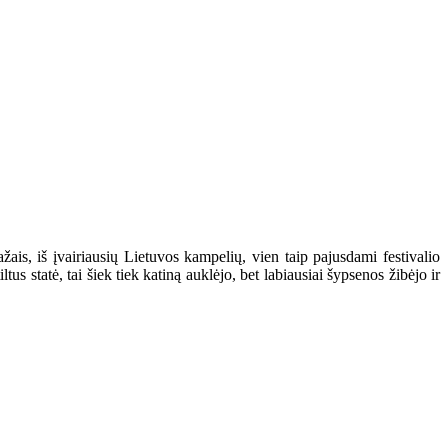
ais, iš įvairiausių Lietuvos kampelių, vien taip pajusdami festivalio
us statė, tai šiek tiek katiną auklėjo, bet labiausiai šypsenos žibėjo ir