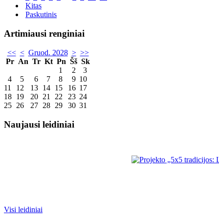
Kitas
Paskutinis
Artimiausi renginiai
<<
<
Gruod. 2028
>
>>
Pr
An
Tr
Kt
Pn
Šš
Sk
1
2
3
4
5
6
7
8
9
10
11
12
13
14
15
16
17
18
19
20
21
22
23
24
25
26
27
28
29
30
31
Naujausi leidiniai
Visi leidiniai