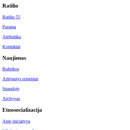
Ratilio
Ratilio 55
Parama
Atributika
Kontaktai
Naujienos
Rubrikos
Artėjantys renginiai
Spaudoje
Archyvas
Etnosocializacija
Apie iniciatyvą