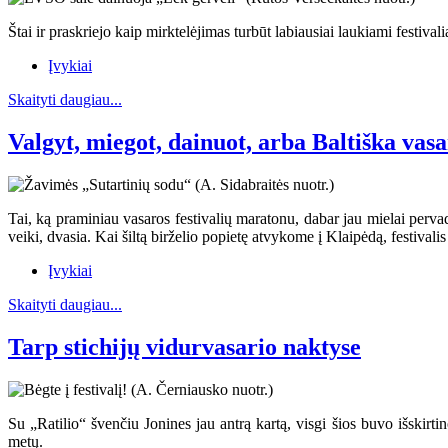
Štai ir praskriejo kaip mirktelėjimas turbūt labiausiai laukiami festival
Įvykiai
Skaityti daugiau...
Valgyt, miegot, dainuot, arba Baltiška vas
Tai, ką praminiau vasaros festivalių maratonu, dabar jau mielai pervad
veiki, dvasia. Kai šiltą birželio popietę atvykome į Klaipėdą, festivali
Įvykiai
Skaityti daugiau...
Tarp stichijų vidurvasario naktyse
Su „Ratilio“ švenčiu Jonines jau antrą kartą, visgi šios buvo išskirt
metų.