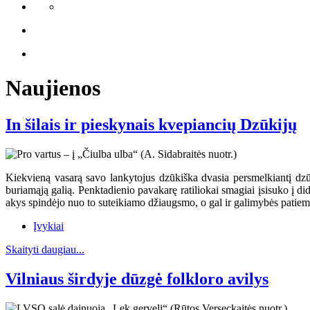
Naujienos
In šilais ir pieskynais kvepiancių Dzūkijų
Kiekvieną vasarą savo lankytojus dzūkiška dvasia persmelkiantį dzūkų
buriamąją galią. Penktadienio pavakarę ratiliokai smagiai įsisuko į dide
akys spindėjo nuo to suteikiamo džiaugsmo, o gal ir galimybės patiems 
Įvykiai
Skaityti daugiau...
Vilniaus širdyje dūzgė folkloro avilys