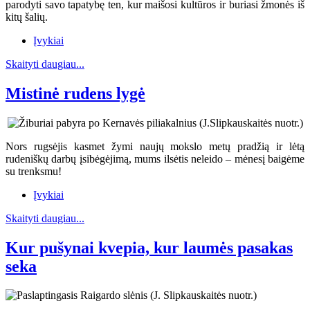
parodyti savo tapatybę ten, kur maišosi kultūros ir buriasi žmonės iš
kitų šalių.
Įvykiai
Skaityti daugiau...
Mistinė rudens lygė
Nors rugsėjis kasmet žymi naujų mokslo metų pradžią ir lėtą
rudeniškų darbų įsibėgėjimą, mums ilsėtis neleido – mėnesį baigėme
su trenksmu!
Įvykiai
Skaityti daugiau...
Kur pušynai kvepia, kur laumės pasakas
seka