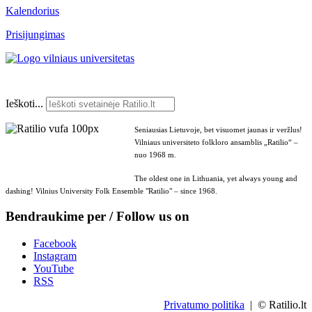
Kalendorius
Prisijungimas
Ieškoti...
Seniausias Lietuvoje, bet visuomet jaunas ir veržlus!
Vilniaus universiteto folkloro ansamblis „Ratilio“ –
nuo 1968 m.
The oldest one in Lithuania, yet always young and
dashing! Vilnius University Folk Ensemble "Ratilio" – since 1968.
Bendraukime per / Follow us on
Facebook
Instagram
YouTube
RSS
Privatumo politika
| © Ratilio.lt