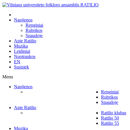
Naujienos
Renginiai
Rubrikos
Spaudoje
Apie Ratilio
Muzika
Leidiniai
Nuotraukos
EN
Susisiek
Menu
Naujienos
Renginiai
Rubrikos
Spaudoje
Apie Ratilio
Ratilio klubas
Ratilio 50
Ratilio 55
Muzika