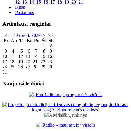
12
13
14
15
16
17
18
19
20
21
Kitas
Paskutinis
Artimiausi renginiai
<<
<
Gruod. 2029
>
>>
Pr
An
Tr
Kt
Pn
Šš
Sk
1
2
3
4
5
6
7
8
9
10
11
12
13
14
15
16
17
18
19
20
21
22
23
24
25
26
27
28
29
30
31
Naujausi leidiniai