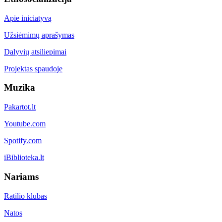
Apie iniciatyvą
Užsiėmimų aprašymas
Dalyvių atsiliepimai
Projektas spaudoje
Muzika
Pakartot.lt
Youtube.com
Spotify.com
iBiblioteka.lt
Nariams
Ratilio klubas
Natos