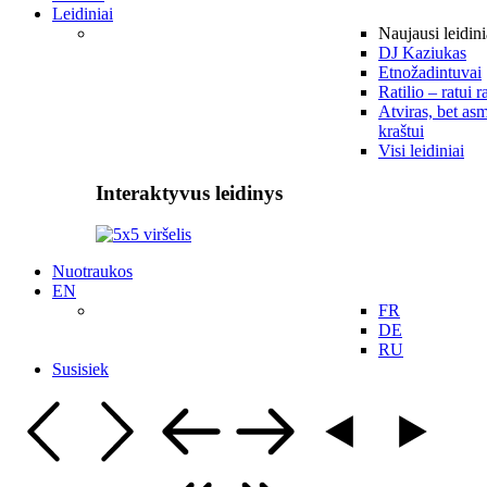
Leidiniai
Naujausi leidini
DJ Kaziukas
Etnožadintuvai
Ratilio – ratui r
Atviras, bet asm
kraštui
Visi leidiniai
Interaktyvus leidinys
Nuotraukos
EN
FR
DE
RU
Susisiek