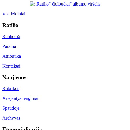
Visi leidiniai
Ratilio
Ratilio 55
Parama
Atributika
Kontaktai
Naujienos
Rubrikos
Artėjantys renginiai
Spaudoje
Archyvas
Etnosocializacija