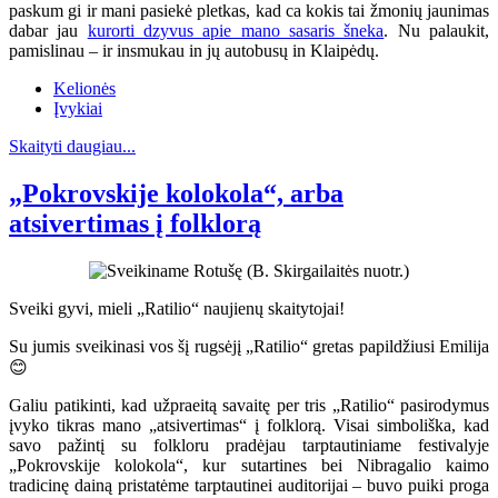
paskum gi ir mani pasiekė pletkas, kad ca kokis tai žmonių jaunimas
dabar jau
kurorti dzyvus apie mano sasaris šneka
. Nu palaukit,
pamislinau – ir insmukau in jų autobusų in Klaipėdų.
Kelionės
Įvykiai
Skaityti daugiau...
„Pokrovskije kolokola“, arba
atsivertimas į folklorą
Sveiki gyvi, mieli „Ratilio“ naujienų skaitytojai!
Su jumis sveikinasi vos šį rugsėjį „Ratilio“ gretas papildžiusi Emilija
😊
Galiu patikinti, kad užpraeitą savaitę per tris „Ratilio“ pasirodymus
įvyko tikras mano „atsivertimas“ į folklorą. Visai simboliška, kad
savo pažintį su folkloru pradėjau tarptautiniame festivalyje
„Pokrovskije kolokola“, kur sutartines bei Nibragalio kaimo
tradicinę dainą pristatėme tarptautinei auditorijai – buvo puiki proga