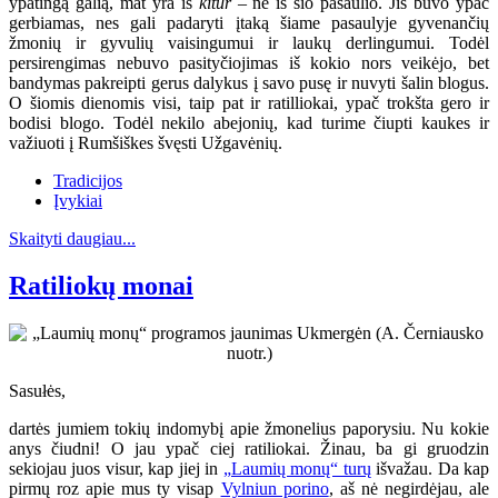
ypatingą galią, mat yra iš
kitur
– ne iš šio pasaulio. Jis buvo ypač
gerbiamas, nes gali padaryti įtaką šiame pasaulyje gyvenančių
žmonių ir gyvulių vaisingumui ir laukų derlingumui. Todėl
persirengimas nebuvo pasityčiojimas iš kokio nors veikėjo, bet
bandymas pakreipti gerus dalykus į savo pusę ir nuvyti šalin blogus.
O šiomis dienomis visi, taip pat ir ratilliokai, ypač trokšta gero ir
bodisi blogo. Todėl nekilo abejonių, kad turime čiupti kaukes ir
važiuoti į Rumšiškes švęsti Užgavėnių.
Tradicijos
Įvykiai
Skaityti daugiau...
Ratiliokų monai
Sasułės,
dartės jumiem tokių indomybį apie žmonelius paporysiu. Nu kokie
anys čiudni! O jau ypač ciej ratiliokai. Žinau, ba gi gruodzin
sekiojau juos visur, kap jiej in
„Laumių monų“ turų
išvažau. Da kap
pirmų roz apie mus ty visap
Vylniun porino
, aš nė negirdėjau, ale