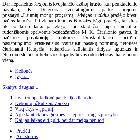
Dar nepasiekus
kvajomis
kvepiančio dzūkų krašto, kur penktadienio
pavakarę K. Dineikos sveikatingumo parke turėjome
pristatyti „Laumių monų“ programą, išdaigas ir
cūdus
pradėjo krėsti
pačios laumės. Tai vienam kraujas iš nosies bėgti pradėjo, tai kitas
tik po kurio laiko pastebėjo, kad skudučiai taip ir nepaliko
rudeniškomis spalvomis besidažančios M. K. Čiurlionio gatvės. Ir
pačiame pasakotojų konkurse Druskininkuose netrūko
paslaptingumo. Prisiklausius įvairiausių pasakų porinimų, netoliese
čiurlenanti Ratnyčia, retkarčiais suūbiantis didysis apuokas ir
Nemuno slėnius ir kelius užklojantis tirštas rūko debesis įbaugino ne
vieną.
Kelionės
Įvykiai
Skaityti daugiau...
Ilgai trumpa kelionė pas Estijos lietuvius
Kelionių užkulisiai: Zarasai
Visų akys – į pajūrį!
Apie kantičkines giesmes ir neprieštaringas priešybes
Kai jau laikas eiti gulti, bet dar meiga nenuori
Pradėti
Ankstesnis