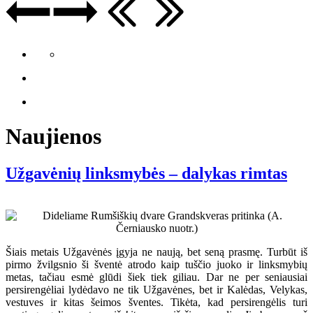
Naujienos
Užgavėnių linksmybės – dalykas rimtas
Šiais metais Užgavėnės įgyja ne naują, bet seną prasmę. Turbūt iš
pirmo žvilgsnio ši šventė atrodo kaip tuščio juoko ir linksmybių
metas, tačiau esmė glūdi šiek tiek giliau. Dar ne per seniausiai
persirengėliai lydėdavo ne tik Užgavėnes, bet ir Kalėdas, Velykas,
vestuves ir kitas šeimos šventes. Tikėta, kad persirengėlis turi