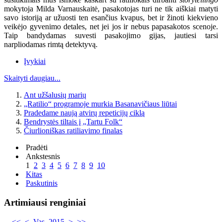
mokytoja Milda Varnauskaitė, pasakotojas turi ne tik aiškiai matyti
savo istoriją ar užuosti ten esančius kvapus, bet ir žinoti kiekvieno
veikėjo gyvenimo detales, net jei jos ir nebus papasakotos scenoje.
Taip bandydamas suvesti pasakojimo gijas, jautiesi tarsi
narpliodamas rimtą detektyvą.
Įvykiai
Skaityti daugiau...
Ant užšalusių marių
„Ratilio“ programoje murkia Basanavičiaus liūtai
Pradedame naują atvirų repeticijų ciklą
Bendrystės tiltais į „Tartu Folk“
Čiurlioniškas ratiliavimo finalas
Pradėti
Ankstesnis
1
2
3
4
5
6
7
8
9
10
Kitas
Paskutinis
Artimiausi renginiai
<<
<
Vas. 2015
>
>>