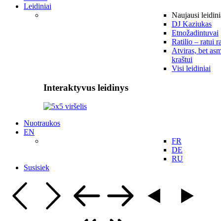
Leidiniai
Naujausi leidini
DJ Kaziukas
Etnožadintuvai
Ratilio – ratui r
Atviras, bet asm
kraštui
Visi leidiniai
Interaktyvus leidinys
Nuotraukos
EN
FR
DE
RU
Susisiek