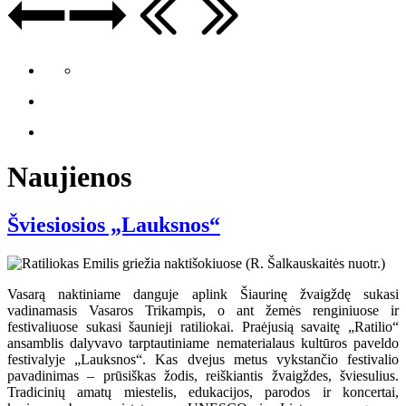
Naujienos
Šviesiosios „Lauksnos“
Vasarą naktiniame danguje aplink Šiaurinę žvaigždę sukasi
vadinamasis Vasaros Trikampis, o ant žemės renginiuose ir
festivaliuose sukasi šaunieji ratiliokai. Praėjusią savaitę „Ratilio“
ansamblis dalyvavo tarptautiniame nematerialaus kultūros paveldo
festivalyje „Lauksnos“. Kas dvejus metus vykstančio festivalio
pavadinimas – prūsiškas žodis, reiškiantis žvaigždes, šviesulius.
Tradicinių amatų miestelis, edukacijos, parodos ir koncertai,