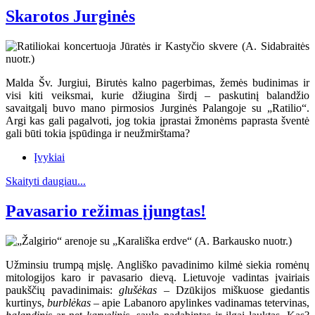
Skarotos Jurginės
Malda Šv. Jurgiui, Birutės kalno pagerbimas, žemės budinimas ir
visi kiti veiksmai, kurie džiugina širdį – paskutinį balandžio
savaitgalį buvo mano pirmosios Jurginės Palangoje su „Ratilio“.
Argi kas gali pagalvoti, jog tokia įprastai žmonėms paprasta šventė
gali būti tokia įspūdinga ir neužmirštama?
Įvykiai
Skaityti daugiau...
Pavasario režimas įjungtas!
Užminsiu trumpą mįslę. Angliško pavadinimo kilmė siekia romėnų
mitologijos karo ir pavasario dievą. Lietuvoje vadintas įvairiais
paukščių pavadinimais:
glušėkas
– Dzūkijos miškuose giedantis
kurtinys,
burblėkas
– apie Labanoro apylinkes vadinamas tetervinas,