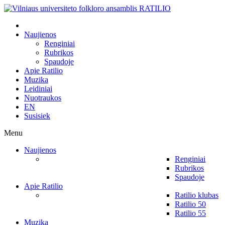
Naujienos
Renginiai
Rubrikos
Spaudoje
Apie Ratilio
Muzika
Leidiniai
Nuotraukos
EN
Susisiek
Menu
Naujienos
Renginiai
Rubrikos
Spaudoje
Apie Ratilio
Ratilio klubas
Ratilio 50
Ratilio 55
Muzika