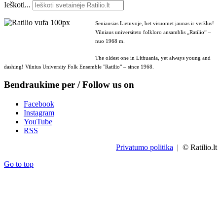
Ieškoti...
Seniausias Lietuvoje, bet visuomet jaunas ir veržlus!
Vilniaus universiteto folkloro ansamblis „Ratilio“ –
nuo 1968 m.
The oldest one in Lithuania, yet always young and
dashing! Vilnius University Folk Ensemble "Ratilio" – since 1968.
Bendraukime per / Follow us on
Facebook
Instagram
YouTube
RSS
Privatumo politika
| © Ratilio.lt
Go to top