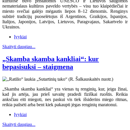
kuriuose buvo pristatomos UNESCO ir Lietuvos saugomos
nematerialaus kultūros paveldo vertybės – visu tuo klaipėdiečiai ir
miesto svečiai galėjo mėgautis liepos 8–12 dienomis. Renginys
subūrė tradicijų puoselėtojus iš Argentinos, Graikijos, Ispanijos,
Italijos, Japonijos, Latvijos, Lietuvos, Paragvajaus, Sakartvelo ir
Ukrainos.
Įvykiai
Skaityti daugiau...
„Skamba skamba kankliai“: kur
bepasisuksi – staigmena
„Skamba skamba kankliai“ yra vienas tų renginių, kur, jeigu žinai,
kad jis artėja, jau prieš savaitę pradedi fiziškai ruoštis. Reikia
anksčiau eiti miegoti, nes paskui vis tiek išsiderins miego ritmas,
reikia pailsėti arba bent kiek pakaupti jėgas renginių maratonui.
Įvykiai
Skaityti daugiau...