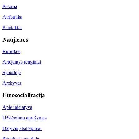
Parama
Atributika
Kontaktai
Naujienos
Rubrikos
Artėjantys renginiai
Spaudoje
Archyvas
Etnosocializacija
Apie iniciatyvą
Užsiėmimų aprašymas
Dalyvių atsiliepimai
Projektas spaudoje