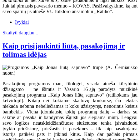
balandinis
ar net
karvelinis
, saule padabintas ir ilgai lauktas. Kas?
Juk tai pirmasis pavasario mėnuo – KOVAS. Pasižvalgykime, ką ant
savo sparnų jis atnešė VU folkloro ansambliui „Ratilio“.
Įvykiai
Skaityti daugiau...
Kaip prisijaukinti liūtą, pasakojimą ir
tolimas idėjas
Pasakojimų programos man, filologei, visada atneša kūrybinio
džiaugsmo – ne išimtis ir Vasario 16-ąją parodyta muzikinė
pasakojimų programa „Kaip Jonas liūtą sapnavo“ (ratiliokams jau
ketvirtoji!). Kitaip nei kokiame skaitovų konkurse, čia tekstas
niekada nebūna nebeliečiamas it koks užsispyręs, nenorintis keistis
bambeklis. Viena įdomiausių tokių programų dalių – darbas su
sakme ar pasaka ir bandymas išgirsti jos slepiamą mintį. Lengvai
savo logikos neatskleidžiančiuose siužetuose tenka įsivaizduoti
įvykio priešistorę, priežastis ir pasekmes – tik taip pasakojama
istorija patikėsi pats ir įtikinsi kitus. Kaip dar pačiais pirmais
susitikimais mus išmokė kaskart su ratiliokais dirbanti
storytellingo