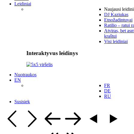
Leidiniai
Naujausi leidini
DJ Kaziukas
Etnožadintuvai
Ratilio – ratui r
Atviras, bet asm
kraštui
Visi leidiniai
Interaktyvus leidinys
Nuotraukos
EN
FR
DE
RU
Susisiek