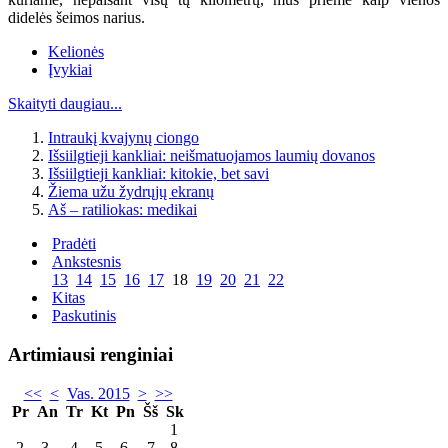
didelės šeimos narius.
Kelionės
Įvykiai
Skaityti daugiau...
Intraukį kvajynų ciongo
Išsiilgtieji kankliai: neišmatuojamos laumių dovanos
Išsiilgtieji kankliai: kitokie, bet savi
Žiema užu žydrųjų ekranų
Aš – ratiliokas: medikai
Pradėti
Ankstesnis
13
14
15
16
17
18
19
20
21
22
Kitas
Paskutinis
Artimiausi renginiai
<<
<
Vas. 2015
>
>>
Pr
An
Tr
Kt
Pn
Šš
Sk
1
2
3
4
5
6
7
8