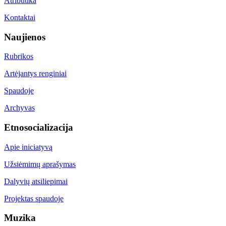
Atributika
Kontaktai
Naujienos
Rubrikos
Artėjantys renginiai
Spaudoje
Archyvas
Etnosocializacija
Apie iniciatyvą
Užsiėmimų aprašymas
Dalyvių atsiliepimai
Projektas spaudoje
Muzika