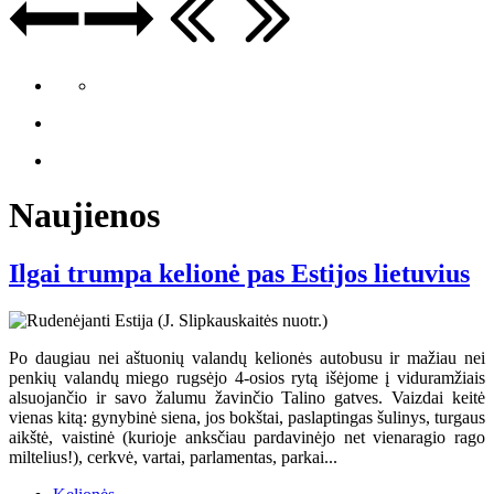
Naujienos
Ilgai trumpa kelionė pas Estijos lietuvius
Po daugiau nei aštuonių valandų kelionės autobusu ir mažiau nei
penkių valandų miego rugsėjo 4-osios rytą išėjome į viduramžiais
alsuojančio ir savo žalumu žavinčio Talino gatves. Vaizdai keitė
vienas kitą: gynybinė siena, jos bokštai, paslaptingas šulinys, turgaus
aikštė, vaistinė (kurioje anksčiau pardavinėjo net vienaragio rago
miltelius!), cerkvė, vartai, parlamentas, parkai...