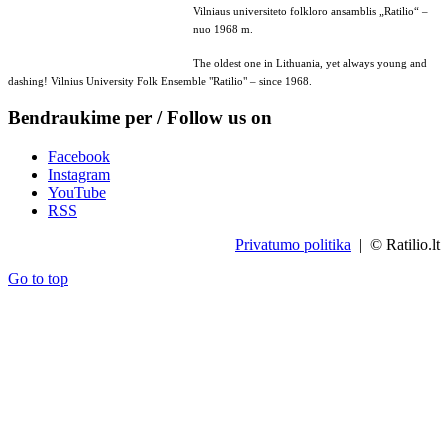
Vilniaus universiteto folkloro ansamblis „Ratilio“ –
nuo 1968 m.
The oldest one in Lithuania, yet always young and
dashing! Vilnius University Folk Ensemble "Ratilio" – since 1968.
Bendraukime per / Follow us on
Facebook
Instagram
YouTube
RSS
Privatumo politika
| © Ratilio.lt
Go to top