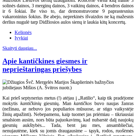
Mažosios Lietuvos derlių užauginom. Koncerte viena kitą mainė 3
solinės dainos, 3 merginų dainos, 3 vaikinų dainos, 4 bendros dainos
ir 6 šokiai. Be viso to, dar demonstravome 9 paprastesnius
vakaroninius šokius. Be abejo, neprekinės išvaizdos ne ką mažesnis
derlius nugulė tarp Didžiosios aulos sienų ir laukia kitų koncertų.
Kelionės
Įvykiai
Skaityti daugiau...
Apie kantičkines giesmes ir
neprieštaringas priešybes
Kai prieš septynerius metus (!) atėjau į „Ratilio“, kaip tik pradėjome
mokytis
kantičkinių
giesmių. Man
kantičkos
buvo naujas žanras
(nežinau, ar nebuvo jos populiarios mūsuose, ar stigo vaikystėje
žinių atpažinti). Nebepamenu, kaip tuomet jas priėmiau – tikriausiai
smalsiom ausim, nors būta pajuokavimų, kad nubarstė dalį naujokų
giesmių aukštybės... Tada, bent jau mes, ansambliečiai,
nenujautėme, kiek su jomis draugausime – tąsyk, rodos, ruošėmės