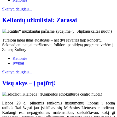
Kelionės
Skaityti daugiau...
Kelionių užkulisiai: Zarasai
Turėjom labai ilgas atostogas – net dvi savaites tarp koncertų.
Sekmadienį naujai mažlietuvių folkloru papildytą programą vežėm į
Zarasų Žolinę.
Kelionės
Įvykiai
Skaityti daugiau...
Visų akys – į pajūrį!
Liepos 29 d. pilnomis rankomis instrumentų lipome į sceną
ratiliokiškai švęsti jau įsisiūbavusių Mažosios Lietuvos etnodienų.
Kadangi esu nepagydomas matematikas, suskaičiavau, kokį gi