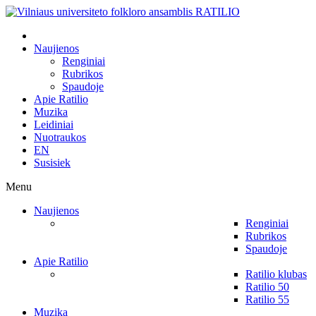
Naujienos
Renginiai
Rubrikos
Spaudoje
Apie Ratilio
Muzika
Leidiniai
Nuotraukos
EN
Susisiek
Menu
Naujienos
Renginiai
Rubrikos
Spaudoje
Apie Ratilio
Ratilio klubas
Ratilio 50
Ratilio 55
Muzika