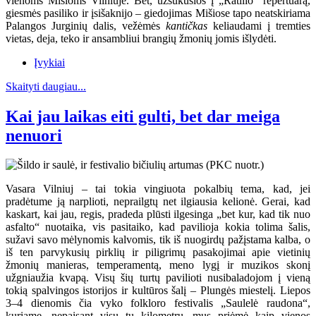
vienoms Mišioms Vilniuje. Bet, užsukusios į „Ratilio“ repertuarą,
giesmės pasiliko ir įsišaknijo – giedojimas Mišiose tapo neatskiriama
Palangos Jurginių dalis, vežėmės
kantičkas
keliaudami į tremties
vietas, deja, teko ir ansambliui brangių žmonių jomis išlydėti.
Įvykiai
Skaityti daugiau...
Kai jau laikas eiti gulti, bet dar meiga
nenuori
Vasara Vilniuj – tai tokia vingiuota pokalbių tema, kad, jei
pradėtume ją narplioti, neprailgtų net ilgiausia kelionė. Gerai, kad
kaskart, kai jau, regis, pradeda plūsti ilgesinga „bet kur, kad tik nuo
asfalto“ nuotaika, vis pasitaiko, kad pavilioja kokia tolima šalis,
sužavi savo mėlynomis kalvomis, tik iš nuogirdų pažįstama kalba, o
iš ten parvykusių pirklių ir piligrimų pasakojimai apie vietinių
žmonių manieras, temperamentą, meno lygį ir muzikos skonį
užgniaužia kvapą. Visų šių turtų pavilioti nusibaladojom į vieną
tokią spalvingos istorijos ir kultūros šalį – Plungės miestelį. Liepos
3–4 dienomis čia vyko folkloro festivalis „Saulelė raudona“,
kuriame, nepaisant visų tų kilometrų, mus priėmė kaip vienos