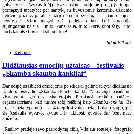
galva, visos išvykos idėją. Kazachstane turėjome progą įvairiopai
permąstyti tapatybę: per santykį su buvusiomis kartomis, užsienio
lietuvio prizmę, paraleles tarp namų ir svečių, ir iš naujo pajusti
bendrystę. Visur megzti ryšį padėjo daina, kuri suvienija,
sujungdama balsus – ir to, kuris šalia, ir to, kuris kitoj šaly, ir to,
kuris kadaise buvo... Dainuokime!
Julija Vilkaitė
Kelionės
Didžiausias emocijų užtaisas – festivalis
„Skamba skamba kankliai“
Dar nespėjus išblėsti emocijoms po (drąsiai galima sakyti) didžiausio
folkloro festivalio „Skamba skamba kankliai“, norėtųsi pasidalinti
visu patirtu gėriu su skaitytojais. Pirmiausia reikėtų padėkoti
organizatoriams, kad turime tokį reiškinį kaip
Skambakankliai
. Be
to, šie metai ypatingi – tai 45-ieji festivalio metai. Labai džiugu, jog
šis festivalis gyvavo, gyvuoja ir, tikiuosi, gyvuos dar bent pusę
amželio!
„Ratilio“ pradėjo savo pasirodymų ciklą Vilniaus rotušėje, fotografo