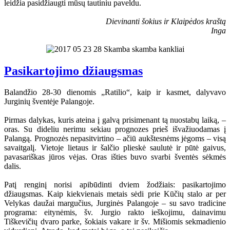
leidžia pasidžiaugti mūsų tautiniu paveldu.
Dievinanti šokius ir Klaipėdos kraštą
Inga
Pasikartojimo džiaugsmas
Balandžio 28-30 dienomis „Ratilio“, kaip ir kasmet, dalyvavo
Jurginių šventėje Palangoje.
Pirmas dalykas, kuris ateina į galvą prisimenant tą nuostabų laiką, –
oras. Su dideliu nerimu sekiau prognozes prieš išvažiuodamas į
Palangą. Prognozės nepasitvirtino – ačiū aukštesnėms jėgoms – visą
savaitgalį. Vietoje lietaus ir šalčio plieskė saulutė ir pūtė gaivus,
pavasariškas jūros vėjas. Oras išties buvo svarbi šventės sėkmės
dalis.
Patį renginį norisi apibūdinti dviem žodžiais: pasikartojimo
džiaugsmas. Kaip kiekvienais metais sėdi prie Kūčių stalo ar per
Velykas daužai margučius, Jurginės Palangoje – su savo tradicine
programa: eitynėmis, šv. Jurgio rakto ieškojimu, dainavimu
Tiškevičių dvaro parke, šokiais vakare ir šv. Mišiomis sekmadienio