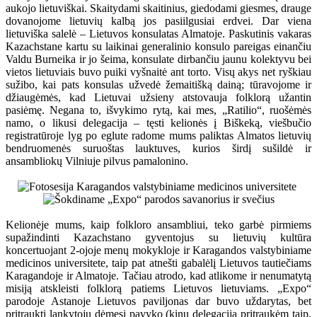
aukojo lietuviškai. Skaitydami skaitinius, giedodami giesmes, drauge
dovanojome lietuvių kalbą jos pasiilgusiai erdvei. Dar viena
lietuviška salelė – Lietuvos konsulatas Almatoje. Paskutinis vakaras
Kazachstane kartu su laikinai generalinio konsulo pareigas einančiu
Valdu Burneika ir jo šeima, konsulate dirbančiu jaunu kolektyvu bei
vietos lietuviais buvo puiki vyšnaitė ant torto. Visų akys net ryškiau
sužibo, kai pats konsulas užvedė žemaitišką dainą; tūravojome ir
džiaugėmės, kad Lietuvai užsieny atstovauja folklorą užantin
pasiėmę. Negana to, išvykimo rytą, kai mes, „Ratilio“, ruošėmės
namo, o likusi delegacija – tęsti kelionės į Biškeką, viešbučio
registratūroje lyg po eglute radome mums paliktas Almatos lietuvių
bendruomenės suruoštas lauktuves, kurios širdį sušildė ir
ansambliokų Vilniuje pilvus pamalonino.
Kelionėje mums, kaip folkloro ansambliui, teko garbė pirmiems
supažindinti Kazachstano gyventojus su lietuvių kultūra
koncertuojant 2-ojoje menų mokykloje ir Karagandos valstybiniame
medicinos universitete, taip pat atnešti gabalėlį Lietuvos tautiečiams
Karagandoje ir Almatoje. Tačiau atrodo, kad atlikome ir nenumatytą
misiją atskleisti folklorą patiems Lietuvos lietuviams. „Expo“
parodoje Astanoje Lietuvos paviljonas dar buvo uždarytas, bet
pritraukti lankytojų dėmesį pavyko (kinų delegaciją pritraukėm taip,