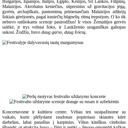
Bulgarijos, Ispanijos, Italijos, Egipto, Kenijos, Šri Lankos, Filipinų,
Malaizijos. Akrobatus keniečius, stipresnius už gravitacijos jėgą,
gyrėm, archajiškais, pantomimą primenančiais Malaizijos atlikėjų
šokiais gėrėjomės, pagal iraniečių būgnelių ritmą trepsėjom. O ko tik
nebuvo ratiliokams scenoje pasirodžius! Ir visos Žemaitijos gervės
sulėkė, ir trys velniai šoko, ir Laukžemio uraganiškas galiopas
sukosi. Žodžiu, buvo
daug garso, daug šviesų
.
Koncertavome ir kultūros centre. Vėliau ten susipažinome su
vaikais, kurie plėšydami raudonas popieriaus skiautes kūrė
darbelius, labai panašius į karpinius. Vilius kiniškus cimbolus
išbandė; ot atrakcija buvo – žiūri ir netiki –
žmogų-ansamblį
kažkas