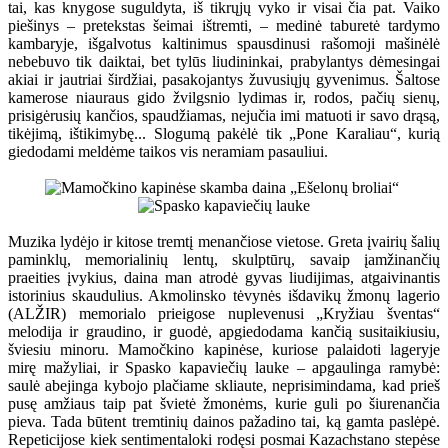
tai, kas knygose suguldyta, iš tikrųjų vyko ir visai čia pat. Vaiko
piešinys – pretekstas šeimai ištremti, – medinė taburetė tardymo
kambaryje, išgalvotus kaltinimus spausdinusi rašomoji mašinėlė
nebebuvo tik daiktai, bet tylūs liudininkai, prabylantys dėmesingai
akiai ir jautriai širdžiai, pasakojantys žuvusiųjų gyvenimus. Šaltose
kamerose niauraus gido žvilgsnio lydimas ir, rodos, pačių sienų,
prisigėrusių kančios, spaudžiamas, nejučia imi matuoti ir savo drąsą,
tikėjimą, ištikimybę... Slogumą pakėlė tik „Pone Karaliau“, kurią
giedodami meldėme taikos vis neramiam pasauliui.
Muzika lydėjo ir kitose tremtį menančiose vietose. Greta įvairių šalių
paminklų, memorialinių lentų, skulptūrų, savaip įamžinančių
praeities įvykius, daina man atrodė gyvas liudijimas, atgaivinantis
istorinius skaudulius. Akmolinsko tėvynės išdavikų žmonų lagerio
(ALŽIR) memorialo prieigose nuplevenusi „Kryžiau šventas“
melodija ir graudino, ir guodė, apgiedodama kančią susitaikiusiu,
šviesiu minoru. Mamočkino kapinėse, kuriose palaidoti lageryje
mirę mažyliai, ir Spasko kapaviečių lauke – apgaulinga ramybė:
saulė abejinga kybojo plačiame skliaute, neprisimindama, kad prieš
pusę amžiaus taip pat švietė žmonėms, kurie guli po šiurenančia
pieva. Tada būtent tremtinių dainos pažadino tai, ką gamta paslėpė.
Repeticijose kiek sentimentaloki rodęsi posmai Kazachstano stepėse