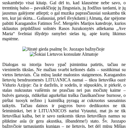
suskambėjo visai kitaip. Gal dėl to, kad klausėme nebe savo, o
tremtinių balso – pavaikščioję jų žingsniais, jų žodžius tardami, ir jų
jausmus galėjome atliepti; o gal muzika paprasčiausiai suskamba tik
ten, kur jai skirta... Galiausiai, prieš išvykdami į Almatą, dar spėjome
pabūti Karagandos Fatimos Švč. Mergelės Marijos katedroje, kurios
skliautus pripildžiusi solistės Rasos Juzukonytės atliekama „Ave
Maria“ švelniai išlydėjo ramybei sielas tų, apie kurių likimus
mąstėme.
Dialogas su istorija buvo ypač įsimintina patirtis, tačiau ne
vienintelis tikslas. Ne mažiau svarbi kelionės dalis – susitikimai su
vietos lietuviais. Čia mūsų laukė malonios staigmenos. Karagandos
lietuvių bendruomenės LITUANICA namai – tikra lietuviška oazė
Vidurio Azijoje: čia ir darželis, ir sodelis, ir sūpuoklės, ir pirkelė, o
stalas nukrautas vaišėmis ne prasčiau nei pas močiutę kaime –
bulvės garuoja, ridikėliai agurkėliai traška čiauškančiose burnose, o
pirštai tuosyk nežino į kaimišką pyragą ar cukruotus sausainius
taikytis. Tačiau dainos ir pagyros buvo dedikuotos ne tik
šeimininkei, bet ir LITUANICOS nariui Vytautui, mat jis ne tik
lietuviškai kalba, bet ir savo rankomis tikrus lietuviškus namus su
plūktine asla (ir gera akustika, išbandėme!) stato. Šv. Juozapo
bažnyčioje tarnaujantis kunigas – ne lietuvis, bet dėl mūsų Mišias