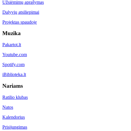
Užsiėmimų aprašymas
Dalyvių atsiliepimai
Projektas spaudoje
Muzika
Pakartot.lt
Youtube.com
Spotify.com
iBiblioteka.lt
Nariams
Ratilio klubas
Natos
Kalendorius
Prisijungimas