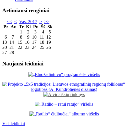
Artimiausi renginiai
<<
<
Vas. 2017
>
>>
Pr
An
Tr
Kt
Pn
Šš
Sk
1
2
3
4
5
6
7
8
9
10
11
12
13
14
15
16
17
18
19
20
21
22
23
24
25
26
27
28
Naujausi leidiniai
Visi leidiniai