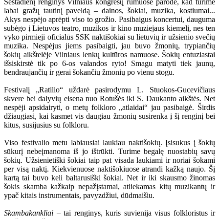
Šeštadienį renginys Vilniaus kongresų rūmuose parodė, kad turime
labai gražų tautinį paveldą – dainos, šokiai, muzika, kostiumai...
Akys nespėjo aprėpti viso to grožio. Pasibaigus koncertui, dauguma
subėgo į Lietuvos teatro, muzikos ir kino muziejaus kiemelį, nes ten
vyko pirmieji oficialūs SSK naktišokiai su lietuvių ir užsienio svečių
muzika. Nespėjus jiems pasibaigti, jau buvo žmonių, trypiančių
šokių aikštelėje Vilniaus lenkų kultūros namuose. Šokių entuziastai
išsiskirstė tik po 6-os valandos ryto! Smagu matyti tiek jaunų,
bendraujančių ir gerai šokančių žmonių po vienu stogu.
Festivalį „Ratilio“ uždarė pasirodymu L. Stuokos-Gucevičiaus
skvere bei dalyvių eisena nuo Rotušės iki S. Daukanto aikštės. Net
nespėji apsidairyti, o metų folkloro „atlaidai“ jau pasibaigė. Širdis
džiaugiasi, kai kasmet vis daugiau žmonių susirenka į šį renginį bei
kitus, susijusius su folkloru.
Viso festivalio metu labiausiai laukiau naktišokių. Įsisukus į šokių
sūkurį nebeįmanoma iš jo ištrūkti. Turime begalę nuostabių savų
šokių. Užsienietiški šokiai taip pat visada laukiami ir noriai šokami
per visą naktį. Kiekvienuose naktišokiuose atrandi kažką naujo. Šį
kartą tai buvo keli baltarusiški šokiai. Net ir iki skausmo žinomas
šokis skamba kažkaip nepažįstamai, atliekamas kitų muzikantų ir
ypač kitais instrumentais, pavyzdžiui, dūdmaišiu.
Skambakankliai
– tai renginys, kuris suvienija visus folkloristus ir