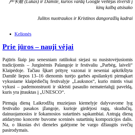
卢卡斯 (Lukas) ir Damilė, kurios vardą
Google vertėjas
išversti į
kinų kalbą atsisako
Julitos nuotraukos ir Kristinos dangoraižių kadrai
Kelionės
Prie jūros – nauji vėjai
Pajūris šiaip jau senesniam ratiliokui siejasi su nusistovėjusiomis
tradicijomis – Jurginėmis Palangoje ir festivaliu „Parbėg, laiveli“
Klaipėdoje. Tačiau šįkart prityrę vazonai ir neseniai apkrikštyta
Damilė liepos 13–16 dienomis turėjo garbės apsilankyti pirmąkart
vykusiame klaipėdiečių festivalyje „Lauksnos“, kurio mintis visai
vykusi – pademonstruoti ir skleisti pasaulio nematerialųjį paveldą,
kuris yra įtrauktas į „UNESCO“.
Pirmąją dieną Laikrodžių muziejaus kiemelyje dalyvavome lyg
festivalio pasakos įžangoje, kurioje girdėjosi ragų, skudučių,
dainuojamosios ir šokamosios sutartinės sąskambiai. Antrąją dieną
atidarymo koncerte buvome sceninės sutartinių kompozicijos dalis.
Na, o likusias dvi dieneles galėjome be vargo džiaugtis svečių
pasirodymais.