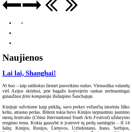
Naujienos
Lai lai, Shanghai!
Ni hao
– taip ratiliokus šiemet pasveikino ruduo. Vienuolika valandų
virš Azijos skridusi, prie bagažo konvejerio rankas nerimastingai
gniaužiusi
feini kompanija
išsilaipino Šanchajuje.
Kinijoje sušvitome kaip pirklių, savo prekes vežančių istoriniu šilko
keliu, atrastas perlas. Būtent tokia buvo Kinijos tarptautinio jaunimo
menų festivalio (
China International Youth Arts Festival
) uždarymo
renginio tema. Kokia gausybė ir įvairovė tų perlų sumirgėjo – iš 14
šalių: Kinijos, Rusijos, Lietuvos, Uzbekistano, Irano, Serbijos,