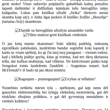
groti moko! Visus sužavėjo putplasčio gabalėliais kalnų peizažus
tapanti dailininkė ir didžiuliais teptukais tušu hieroglifus raitęs
kaligrafas. Lukas pats kiniškai užrašė „fizika“ (lietuvio ausiai
skamba kaip
uly
), o Julita ilgai juokėsi iš kiniško žodžio „filosofija“
(tariama
čioly
) skambesio.
O jau kinų maisto skanumas! Suki stiklinį padėklą, nukrautą
egzotiškais patiekalais, lazdelėmis bandai sugriebti kokį kąsnelį ir
kartu su visais spėlioji, ko gi čia tuoj tuoj paragausi – vienam rodosi,
kad į lėkštelę įsidėjo grybą, kitas gi tvirtina, kad ten tikrų tikriausia
tešla, dar kažkas neabejoja, kad vištiena. Ne kiekvienam patiko kaip
Songokui tomis lazdelėmis čiaukšėti – Augminas nutarė, kad
McDonald’e
iš bado tai jau tikrai nemirsi.
Nustebino netikėta miesto tyla – spėliojom, gal taip ramu dėl
gausybės elektromobilių bei tyliųjų elektrinių motorolerių, gal dėl
triukšmo ribojimo politikos, o gal dėl gyventojų mentaliteto ir
vietinės kultūros?
Nesuklydom į lagaminus neįsidėję respiratorių. Daugiau nei 24