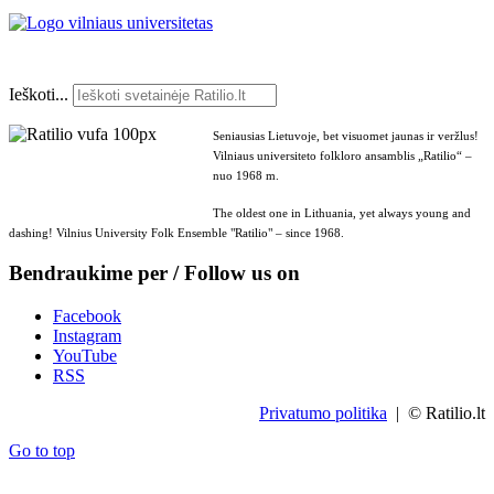
Ieškoti...
Seniausias Lietuvoje, bet visuomet jaunas ir veržlus!
Vilniaus universiteto folkloro ansamblis „Ratilio“ –
nuo 1968 m.
The oldest one in Lithuania, yet always young and
dashing! Vilnius University Folk Ensemble "Ratilio" – since 1968.
Bendraukime per / Follow us on
Facebook
Instagram
YouTube
RSS
Privatumo politika
| © Ratilio.lt
Go to top