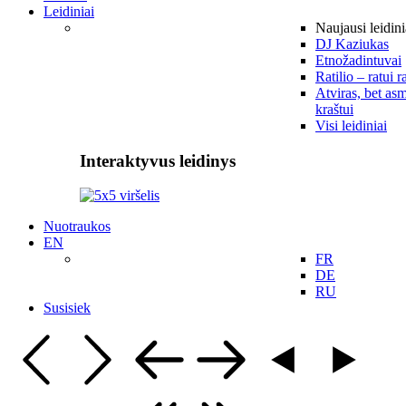
Leidiniai
Naujausi leidini
DJ Kaziukas
Etnožadintuvai
Ratilio – ratui r
Atviras, bet asm
kraštui
Visi leidiniai
Interaktyvus leidinys
Nuotraukos
EN
FR
DE
RU
Susisiek