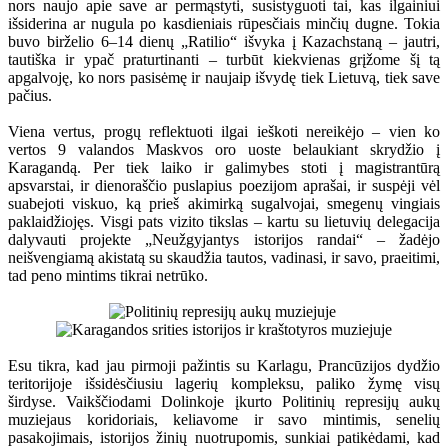
nors naujo apie save ar permąstyti, susistyguoti tai, kas ilgainiui
išsiderina ar nugula po kasdieniais rūpesčiais minčių dugne. Tokia
buvo birželio 6–14 dienų „Ratilio“ išvyka į Kazachstaną – jautri,
tautiška ir ypač praturtinanti – turbūt kiekvienas grįžome šį tą
apgalvoję, ko nors pasisėmę ir naujaip išvydę tiek Lietuvą, tiek save
pačius.
Viena vertus, progų reflektuoti ilgai ieškoti nereikėjo – vien ko
vertos 9 valandos Maskvos oro uoste belaukiant skrydžio į
Karagandą. Per tiek laiko ir galimybes stoti į magistrantūrą
apsvarstai, ir dienoraščio puslapius poezijom aprašai, ir suspėji vėl
suabejoti viskuo, ką prieš akimirką sugalvojai, smegenų vingiais
paklaidžiojęs. Visgi pats vizito tikslas – kartu su lietuvių delegacija
dalyvauti projekte „Neužgyjantys istorijos randai“ – žadėjo
neišvengiamą akistatą su skaudžia tautos, vadinasi, ir savo, praeitimi,
tad peno mintims tikrai netrūko.
Esu tikra, kad jau pirmoji pažintis su Karlagu, Prancūzijos dydžio
teritorijoje išsidėsčiusiu lagerių kompleksu, paliko žymę visų
širdyse. Vaikščiodami Dolinkoje įkurto Politinių represijų aukų
muziejaus koridoriais, keliavome ir savo mintimis, senelių
pasakojimais, istorijos žinių nuotrupomis, sunkiai patikėdami, kad