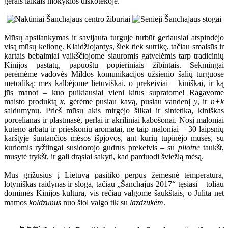
gerais laikais mokyklos diskotekoje.
Mūsų apsilankymas ir savijauta turguje turbūt geriausiai atspindėjo
visą mūsų kelionę. Klaidžiojantys, šiek tiek sutrikę, tačiau smalsūs ir
kartais bebaimiai vaikščiojome siauromis gatvelėmis tarp tradicinių
Kinijos pastatų, papuoštų popieriniais žibintais. Sėkmingai
perėmėme vadovės Mildos komunikacijos užsienio šalių turguose
metodiką: mes kalbėjome lietuviškai, o prekeiviai – kiniškai, ir ką
jūs manot – kuo puikiausiai vieni kitus supratome! Ragavome
maisto produktą
x
, gėrėme pusiau kavą, pusiau vandenį
y
, ir
n+k
saldumynų. Prieš mūsų akis mirgėjo šilkai ir sintetika, kiniškas
porcelianas ir plastmasė, perlai ir akriliniai kabošonai. Nosį maloniai
kuteno arbatų ir prieskonių aromatai, ne taip maloniai – 30 laipsnių
karštyje šuntančios mėsos išpjovos, ant kurių tupinėjo musės, su
kuriomis ryžtingai susidorojo gudrus prekeivis – su
pliotne
taukšt,
musytė trykšt, ir gali drąsiai sakyti, kad parduodi šviežią mėsą.
Mus grįžusius į Lietuvą pasitiko perpus žemesnė temperatūra,
lotyniškas raidynas ir sloga, tačiau „Šanchajus 2017“ tęsiasi – toliau
domimės Kinijos kultūra, vis rečiau valgome šaukštais, o Julita net
mamos
koldzūnus
nuo šiol valgo tik su
lazdzukėm
.