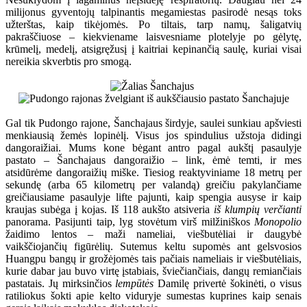
milijonus gyventojų talpinantis megamiestas pasirodė nesąs toks
užterštas, kaip tikėjomės. Po tiltais, tarp namų, šaligatvių
pakraščiuose – kiekviename laisvesniame plotelyje po gėlytę,
krūmelį, medelį, atsigręžusį į kaitriai kepinančią saulę, kuriai visai
nereikia skverbtis pro smogą.
Gal tik Pudongo rajone, Šanchajaus širdyje, saulei sunkiau apšviesti
menkiausią žemės lopinėlį. Visus jos spindulius užstoja didingi
dangoraižiai. Mums kone bėgant antro pagal aukštį pasaulyje
pastato – Šanchajaus dangoraižio – link, ėmė temti, ir mes
atsidūrėme dangoraižių miške. Tiesiog reaktyviniame 18 metrų per
sekundę (arba 65 kilometrų per valandą) greičiu pakylančiame
greičiausiame pasaulyje lifte pajunti, kaip spengia ausyse ir kaip
kraujas subėga į kojas. Iš 118 aukšto atsiveria
iš klumpių verčianti
panorama. Pasijunti taip, lyg stovėtum virš milžiniškos
Monopolio
žaidimo lentos – maži nameliai, viešbutėliai ir daugybė
vaikščiojančių figūrėlių. Sutemus keltu supomės ant gelsvosios
Huangpu bangų ir grožėjomės tais pačiais nameliais ir viešbutėliais,
kurie dabar jau buvo virtę įstabiais, šviečiančiais, dangų remiančiais
pastatais. Jų mirksinčios
lempūtės
Damilę privertė šokinėti, o visus
ratiliokus šokti apie kelto viduryje sumestas kuprines kaip senais