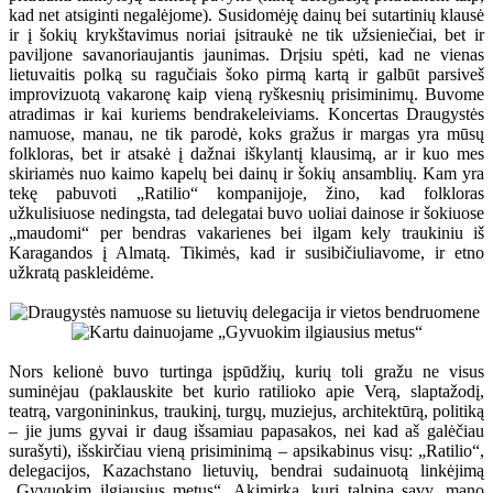
kad net atsiginti negalėjome). Susidomėję dainų bei sutartinių klausė
ir į šokių krykštavimus noriai įsitraukė ne tik užsieniečiai, bet ir
paviljone savanoriaujantis jaunimas. Drįsiu spėti, kad ne vienas
lietuvaitis polką su ragučiais šoko pirmą kartą ir galbūt parsiveš
improvizuotą vakaronę kaip vieną ryškesnių prisiminimų. Buvome
atradimas ir kai kuriems bendrakeleiviams. Koncertas Draugystės
namuose, manau, ne tik parodė, koks gražus ir margas yra mūsų
folkloras, bet ir atsakė į dažnai iškylantį klausimą, ar ir kuo mes
skiriamės nuo kaimo kapelų bei dainų ir šokių ansamblių. Kam yra
tekę pabuvoti „Ratilio“ kompanijoje, žino, kad folkloras
užkulisiuose nedingsta, tad delegatai buvo uoliai dainose ir šokiuose
„maudomi“ per bendras vakarienes bei ilgam kely traukiniu iš
Karagandos į Almatą. Tikimės, kad ir susibičiuliavome, ir etno
užkratą paskleidėme.
Nors kelionė buvo turtinga įspūdžių, kurių toli gražu ne visus
suminėjau (paklauskite bet kurio ratilioko apie Verą, slaptažodį,
teatrą, vargonininkus, traukinį, turgų, muziejus, architektūrą, politiką
– jie jums gyvai ir daug išsamiau papasakos, nei kad aš galėčiau
surašyti), išskirčiau vieną prisiminimą – apsikabinus visų: „Ratilio“,
delegacijos, Kazachstano lietuvių, bendrai sudainuotą linkėjimą
„Gyvuokim ilgiausius metus“. Akimirka, kuri talpina savy, mano