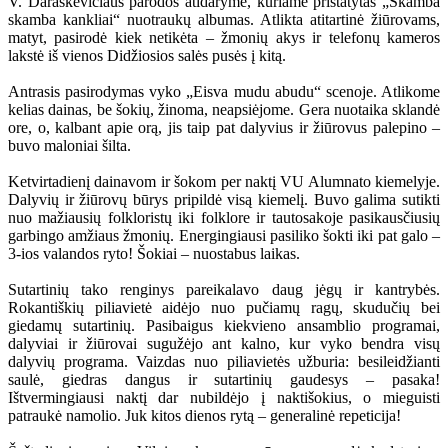
V. Daraškevičiaus parodos atidaryme, kuriame pristatytas „Skamba
skamba kankliai“ nuotraukų albumas. Atlikta atitartinė žiūrovams,
matyt, pasirodė kiek netikėta – žmonių akys ir telefonų kameros
lakstė iš vienos Didžiosios salės pusės į kitą.
Antrasis pasirodymas vyko „Eisva mudu abudu“ scenoje. Atlikome
kelias dainas, be šokių, žinoma, neapsiėjome. Gera nuotaika sklandė
ore, o, kalbant apie orą, jis taip pat dalyvius ir žiūrovus palepino –
buvo maloniai šilta.
Ketvirtadienį dainavom ir šokom per naktį VU Alumnato kiemelyje.
Dalyvių ir žiūrovų būrys pripildė visą kiemelį. Buvo galima sutikti
nuo mažiausių folkloristų iki folklore ir tautosakoje pasikausčiusių
garbingo amžiaus žmonių. Energingiausi pasiliko šokti iki pat galo –
3-ios valandos ryto! Šokiai – nuostabus laikas.
Sutartinių tako renginys pareikalavo daug jėgų ir kantrybės.
Rokantiškių piliavietė aidėjo nuo pučiamų ragų, skudučių bei
giedamų sutartinių. Pasibaigus kiekvieno ansamblio programai,
dalyviai ir žiūrovai sugužėjo ant kalno, kur vyko bendra visų
dalyvių programa. Vaizdas nuo piliavietės užburia: besileidžianti
saulė, giedras dangus ir sutartinių gaudesys – pasaka!
Ištvermingiausi naktį dar nubildėjo į naktišokius, o mieguisti
patraukė namolio. Juk kitos dienos rytą – generalinė repeticija!