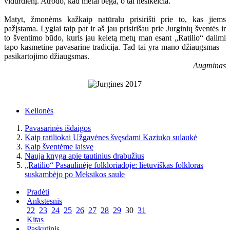
vidurdienį. Atrodo, kad metai bėga, o tai nesikeičia.
Matyt, žmonėms kažkaip natūralu prisirišti prie to, kas jiems
pažįstama. Lygiai taip pat ir aš jau prisirišau prie Jurginių šventės ir
to šventimo būdo, kuris jau keletą metų man esant „Ratilio“ dalimi
tapo kasmetine pavasarine tradicija. Tad tai yra mano džiaugsmas –
pasikartojimo džiaugsmas.
Augminas
Kelionės
Pavasarinės išdaigos
Kaip ratiliokai Užgavėnes švęsdami Kaziuko sulaukė
Kaip šventėme laisvę
Nauja knyga apie tautinius drabužius
„Ratilio“ Pasaulinėje folkloriadoje: lietuviškas folkloras
suskambėjo po Meksikos saule
Pradėti
Ankstesnis
22
23
24
25
26
27
28
29
30
31
Kitas
Paskutinis