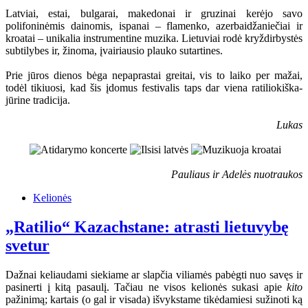
Latviai, estai, bulgarai, makedonai ir gruzinai kerėjo savo
polifoninėmis dainomis, ispanai – flamenko, azerbaidžaniečiai ir
kroatai – unikalia instrumentine muzika. Lietuviai rodė kryždirbystės
subtilybes ir, žinoma, įvairiausio plauko sutartines.
Prie jūros dienos bėga nepaprastai greitai, vis to laiko per mažai,
todėl tikiuosi, kad šis įdomus festivalis taps dar viena ratiliokiška-
jūrine tradicija.
Lukas
Pauliaus ir Adelės nuotraukos
Kelionės
„Ratilio“ Kazachstane: atrasti lietuvybę
svetur
Dažnai keliaudami siekiame ar slapčia viliamės pabėgti nuo savęs ir
pasinerti į kitą pasaulį. Tačiau ne visos kelionės sukasi apie
kito
pažinimą; kartais (o gal ir visada) išvykstame tikėdamiesi sužinoti ką