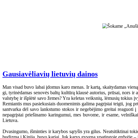
Gausiavėliavių lietuvių dainos
Man visad buvo labai įdomus karo menas. Ir kartą, skaitydamas vieną g
gi, tyrinėdamas senovės baltų kultūrą klausė autorius, prūsai, nors ir 
valstybę ir išplėtė savo žemes? Yra keletas veiksnių, lėmusių tokius įv
Remiantis mus pasiekusiais duomenimis galima pagrįstai teigti, jog prūs
santvarka dėl savo lankstumo stokos ir negebėjimo greitai reaguoti į 
nepagrįstai priešinamo karingumui, mes buvome, ir esame, velniškai 
Lietuva.
Dvasingumo, išminties ir karybos sąryšis yra gilus. Neatsitiktinai to
budizmą į Kiniją, buvo kariai. Juk karys gyvena ypatingoje erdvėje – 