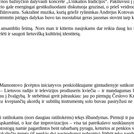
ynos bažnyčion dalyvauti koncerte „Unikalios tradicijos“. Pakliuvusi į 
o gale energingai gestikuliuodami diskutuoja gruzinai, o prieš veidrodį
ms žiūrovams. Sakralinė muzika, kurią griežė rylininkas Andrejus Kotovas
atmintin įstrigęs dalykas buvo tas nuostabiai geras jausmas stovint tarp ki
o ansamblio šeimą. Nors man ir kitiems naujokams dar reikia daug ko i
 ir saugoti lietuvišką kultūrinį identitetą.
amontovo įkvėptos iniciatyvos penkioliktajame gimtadienyje sutikome i
k – Lietuvos radijo ir televizijos prodiuseris kviečia – ir mandagumas
 į žvalgybą. Ir stebėtinai greit įsitraukiau: jau po pirmųjų Česlovo K
vepiančių akordų ir subtilių instrumentų solo buvau pasiryžusi ne tik 
si ratiliokams (nors daugiau ratiliokėms) tekęs išbandymas. Pirmoji ir p
sąskambiai, o kur dar improvizacijos – visa tai pareikalavo susiklausym
 atostogų namie pagardintos bent rabarbarų pyragu, keturios ar penkios val
kalisčių trejetą (iš penkių dvi pasirodymui nubyrėjo) žūtbūt teko papi