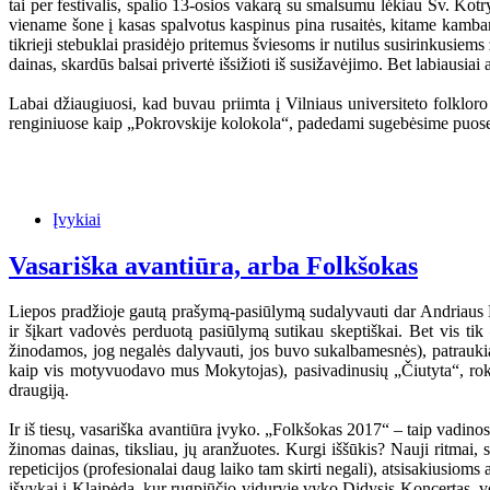
tai per festivalis, spalio 13-osios vakarą su smalsumu lėkiau Šv. Kotr
viename šone į kasas spalvotus kaspinus pina rusaitės, kitame kambari
tikrieji stebuklai prasidėjo pritemus šviesoms ir nutilus susirinkusie
dainas, skardūs balsai privertė išsižioti iš susižavėjimo. Bet labiausiai 
Labai džiaugiuosi, kad buvau priimta į Vilniaus universiteto folklor
renginiuose kaip „Pokrovskije kolokola“, padedami sugebėsime puoselėti
Įvykiai
Vasariška avantiūra, arba Folkšokas
Liepos pradžioje gautą prašymą-pasiūlymą sudalyvauti dar Andriaus M
ir šįkart vadovės perduotą pasiūlymą sutikau skeptiškai. Bet vis ti
žinodamos, jog negalės dalyvauti, jos buvo sukalbamesnės), patraukiau
kaip vis motyvuodavo mus Mokytojas), pasivadinusių „Čiutyta“, roku k
draugiją.
Ir iš tiesų, vasariška avantiūra įvyko. „Folkšokas 2017“ – taip vadino
žinomas dainas, tiksliau, jų aranžuotes. Kurgi iššūkis? Nauji ritmai, 
repeticijos (profesionalai daug laiko tam skirti negali), atsisakiusioms
išvykai į Klaipėdą, kur rugpjūčio viduryje vyko Didysis Koncertas, vo