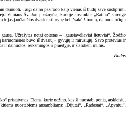
mu dainuoti. Taigi daina pasirodo kaip vienas iš būdų save sustiprinti,
ambėjo Vilniaus Šv. Jonų bažnyčia, kurioje ansamblis „Ratilio“ surengė
ų ir jas jaučiančios dvasios stiprybę bei išsakė žmonių, dainuojančiųjų
gausa. Užrašytas netgi epitetas – „gausiavėliaviai lietuviai“. Žodžio
ų kariuomenės buvo iš dvasių – gyvųjų ir mirusiųjų. Savo protėvius ir
os ir dainuotos, reikšmingos ir praeityje, ir šiandien, mums.
Vladas
“ pristatymas. Tiems, kurie nežino, kas ši nuostabi ponia, atskleisiu,
 kitiems nuostabiems ansambliams: „Dijūtai“, „Radastai“, „Apyniui“,