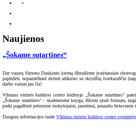
Naujienos
„Šokame sutartines“
Dar vasarą Simono Daukanto kiemą išbraižėme įvairiausiais choreograf
paplušėti, nepamirštant derinti atlikimo su skrydžių tvarkaraščiu (ta
darbo vaisiai jau čia!
Vilniaus etninės kultūros centro leidinyje „Šokame sutartines“ pate
„Šokame sutartines“ – skaitmeninė knyga, išleista
epub
formatu, taigi
puiki pagalbinė priemonė mokytojams, jaunimui, pasaulio lietuviams i
Daugiau informacijos rasite
Vilniaus etninės kultūros centro svetainėj