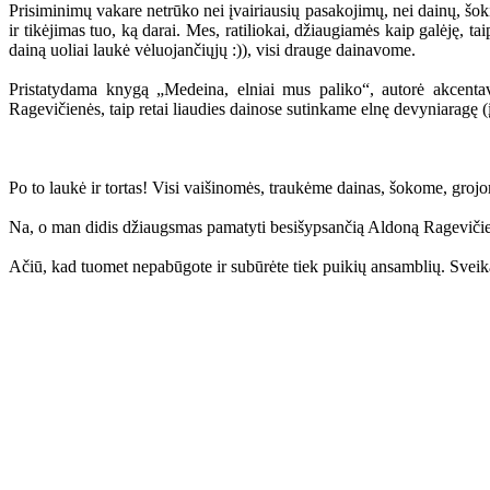
Prisiminimų vakare netrūko nei įvairiausių pasakojimų, nei dainų, šokių
ir tikėjimas tuo, ką darai. Mes, ratiliokai, džiaugiamės kaip galėję, t
dainą uoliai laukė vėluojančiųjų :)), visi drauge dainavome.
Pristatydama knygą „Medeina, elniai mus paliko“, autorė akcentavo
Ragevičienės, taip retai liaudies dainose sutinkame elnę devyniaragę 
Po to laukė ir tortas! Visi vaišinomės, traukėme dainas, šokome, grojom
Na, o man didis džiaugsmas pamatyti besišypsančią Aldoną Ragevičien
Ačiū, kad tuomet nepabūgote ir subūrėte tiek puikių ansamblių. Sve