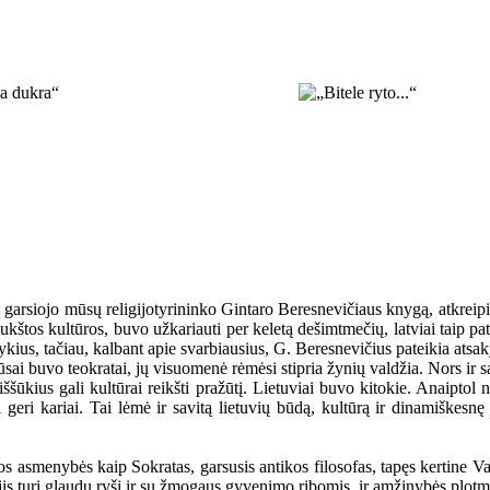
arsiojo mūsų religijotyrininko Gintaro Beresnevičiaus knygą, atkreipia
aukštos kultūros, buvo užkariauti per keletą dešimtmečių, latviai taip p
ykius, tačiau, kalbant apie svarbiausius, G. Beresnevičius pateikia atsa
ai buvo teokratai, jų visuomenė rėmėsi stipria žynių valdžia. Nors ir sa
iššūkius gali kultūrai reikšti pražūtį. Lietuviai buvo kitokie. Anaiptol
geri kariai. Tai lėmė ir savitą lietuvių būdą, kultūrą ir dinamiškes
kios asmenybės kaip Sokratas, garsusis antikos filosofas, tapęs kertine
jis turi glaudų ryšį ir su žmogaus gyvenimo ribomis, ir amžinybės plot