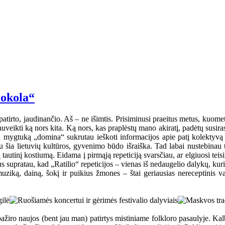
lokola“
atirto, jaudinančio. Aš – ne išimtis. Prisiminusi praeitus metus, kuom
uveikti ką nors kita. Ką nors, kas praplėstų mano akiratį, padėtų susira
mygtuką „domina“ sukrutau ieškoti informacijos apie patį kolektyvą ir
u šia lietuvių kultūros, gyvenimo būdo išraiška. Tad labai nustebinau t
autinį kostiumą. Eidama į pirmąją repeticiją svarsčiau, ar elgiuosi teisin
kus supratau, kad „Ratilio“ repeticijos – vienas iš nedaugelio dalykų, k
uziką, dainą, šokį ir puikius žmones – štai geriausias nereceptinis vais
s pažiro naujos (bent jau man) patirtys mistiniame folkloro pasaulyje. K