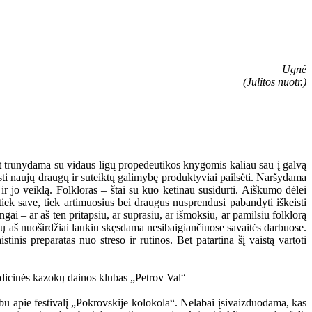
Ugnė
(Julitos nuotr.)
et trūnydama su vidaus ligų propedeutikos knygomis kaliau sau į galvą
sti naujų draugų ir suteiktų galimybę produktyviai pailsėti. Naršydama
 jo veiklą. Folkloras – štai su kuo ketinau susidurti. Aiškumo dėlei
iek save, tiek artimuosius bei draugus nusprendusi pabandyti iškeisti
gai – ar aš ten pritapsiu, ar suprasiu, ar išmoksiu, ar pamilsiu folklorą
urių aš nuoširdžiai laukiu skęsdama nesibaigiančiuose savaitės darbuose.
tinis preparatas nuo streso ir rutinos. Bet patartina šį vaistą vartoti
albu apie festivalį „Pokrovskije kolokola“. Nelabai įsivaizduodama, kas