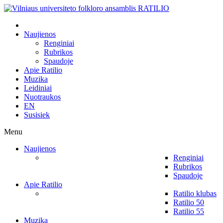
Naujienos
Renginiai
Rubrikos
Spaudoje
Apie Ratilio
Muzika
Leidiniai
Nuotraukos
EN
Susisiek
Menu
Naujienos
Renginiai
Rubrikos
Spaudoje
Apie Ratilio
Ratilio klubas
Ratilio 50
Ratilio 55
Muzika