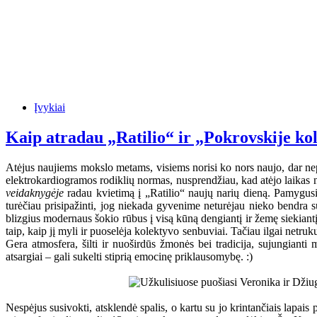
Įvykiai
Kaip atradau „Ratilio“ ir „Pokrovskije ko
Atėjus naujiems mokslo metams, visiems norisi ko nors naujo, dar nep
elektrokardiogramos rodiklių normas, nusprendžiau, kad atėjo laikas n
veidaknygėje
radau kvietimą į „Ratilio“ naujų narių dieną. Pamygusi 
turėčiau prisipažinti, jog niekada gyvenime neturėjau nieko bendra s
blizgius modernaus šokio rūbus į visą kūną dengiantį ir žemę siekiantį t
taip, kaip jį myli ir puoselėja kolektyvo senbuviai. Tačiau ilgai netru
Gera atmosfera, šilti ir nuoširdūs žmonės bei tradicija, sujungianti m
atsargiai – gali sukelti stiprią emocinę priklausomybę. :)
Nespėjus susivokti, atsklendė spalis, o kartu su jo krintančiais lapai