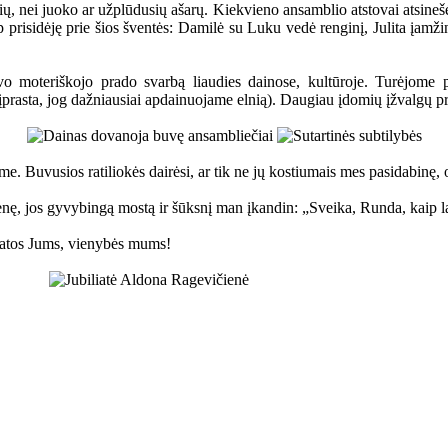
, nei juoko ar užplūdusių ašarų. Kiekvieno ansamblio atstovai atsinešė s
aip prisidėję prie šios šventės: Damilė su Luku vedė renginį, Julita įam
 moteriškojo prado svarbą liaudies dainose, kultūroje. Turėjome pr
(įprasta, jog dažniausiai apdainuojame elnią). Daugiau įdomių įžvalgų p
e. Buvusios ratiliokės dairėsi, ar tik ne jų kostiumais mes pasidabinę, 
ę, jos gyvybingą mostą ir šūksnį man įkandin: „Sveika, Runda, kaip lai
ikatos Jums, vienybės mums!