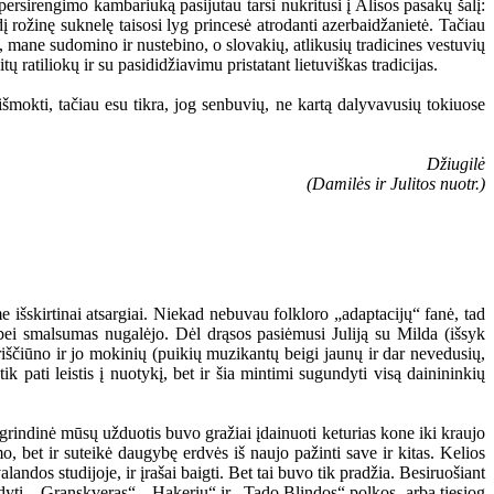
persirengimo kambariuką pasijutau tarsi nukritusi į Alisos pasakų šalį:
 rožinę suknelę taisosi lyg princesė atrodanti azerbaidžanietė. Tačiau
, mane sudomino ir nustebino, o slovakių, atlikusių tradicines vestuvių
tų ratiliokų ir su pasididžiavimu pristatant lietuviškas tradicijas.
šmokti, tačiau esu tikra, jog senbuvių, ne kartą dalyvavusių tokiuose
Džiugilė
(Damilės ir Julitos nuotr.)
šskirtinai atsargiai. Niekad nebuvau folkloro „adaptacijų“ fanė, tad
 bei smalsumas nugalėjo. Dėl drąsos pasiėmusi Juliją su Milda (išsyk
riščiūno ir jo mokinių (puikių muzikantų beigi jaunų ir dar nevedusių,
pati leistis į nuotykį, bet ir šia mintimi sugundyti visą dainininkių
agrindinė mūsų užduotis buvo gražiai įdainuoti keturias kone iki kraujo
o, bet ir suteikė daugybę erdvės iš naujo pažinti save ir kitas. Kelios
andos studijoje, ir įrašai baigti. Bet tai buvo tik pradžia. Besiruošiant
ldyti. „Granskveras“, „Hakerių“ ir „Tado Blindos“ polkos, arba tiesiog