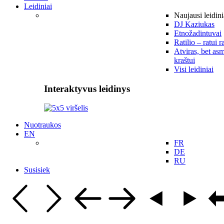
Leidiniai
Naujausi leidini
DJ Kaziukas
Etnožadintuvai
Ratilio – ratui r
Atviras, bet asm
kraštui
Visi leidiniai
Interaktyvus leidinys
Nuotraukos
EN
FR
DE
RU
Susisiek