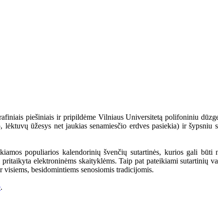
iniais piešiniais ir pripildėme Vilniaus Universitetą polifoniniu dūzg
ip, lėktuvų ūžesys net jaukias senamiesčio erdves pasiekia) ir šypsniu 
ikiamos populiarios kalendorinių švenčių sutartinės, kurios gali būti
 pritaikyta elektroninėms skaityklėms. Taip pat pateikiami sutartinių vai
r visiems, besidomintiems senosiomis tradicijomis.
e
.