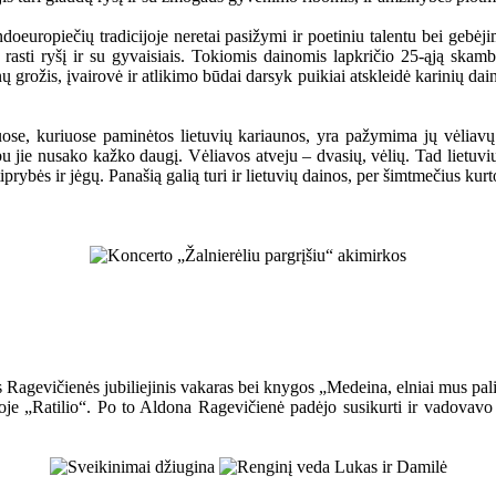
ndoeuropiečių tradicijoje neretai pasižymi ir poetiniu talentu bei gebėji
pat rasti ryšį ir su gyvaisiais. Tokiomis dainomis lapkričio 25-ąją sk
grožis, įvairovė ir atlikimo būdai darsyk puikiai atskleidė karinių dain
uose, kuriuose paminėtos lietuvių kariaunos, yra pažymima jų vėliavų 
bu jie nusako kažko daugį. Vėliavos atveju – dvasių, vėlių. Tad lietuvi
iprybės ir jėgų. Panašią galią turi ir lietuvių dainos, per šimtmečius kurt
Ragevičienės jubiliejinis vakaras bei knygos „Medeina, elniai mus paliko
voje „Ratilio“. Po to Aldona Ragevičienė padėjo susikurti ir vadovavo