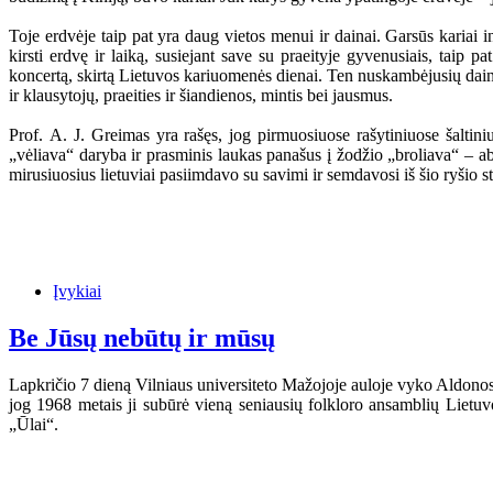
Toje erdvėje taip pat yra daug vietos menui ir dainai. Garsūs kariai i
kirsti erdvę ir laiką, susiejant save su praeityje gyvenusiais, taip 
koncertą, skirtą Lietuvos kariuomenės dienai. Ten nuskambėjusių dainų 
ir klausytojų, praeities ir šiandienos, mintis bei jausmus.
Prof. A. J. Greimas yra rašęs, jog pirmuosiuose rašytiniuose šaltini
„vėliava“ daryba ir prasminis laukas panašus į žodžio „broliava“ – a
mirusiuosius lietuviai pasiimdavo su savimi ir semdavosi iš šio ryšio st
Įvykiai
Be Jūsų nebūtų ir mūsų
Lapkričio 7 dieną Vilniaus universiteto Mažojoje auloje vyko Aldonos 
jog 1968 metais ji subūrė vieną seniausių folkloro ansamblių Lietu
„Ūlai“.