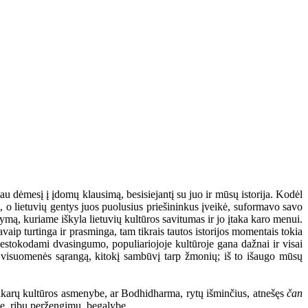
u dėmesį į įdomų klausimą, besisiejantį su juo ir mūsų istorija. Kodėl
at, o lietuvių gentys juos puolusius priešininkus įveikė, suformavo savo
kymą, kuriame iškyla lietuvių kultūros savitumas ir jo įtaka karo menui.
vaip turtinga ir prasminga, tam tikrais tautos istorijos momentais tokia
 nestokodami dvasingumo, populiariojoje kultūroje gana dažnai ir visai
nę visuomenės sąrangą, kitokį sambūvį tarp žmonių; iš to išaugo mūsų
 Vakarų kultūros asmenybe, ar Bodhidharma, rytų išminčius, atnešęs
čan
me, ribų peržengimu, begalybe.