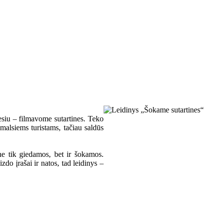
esiu – filmavome sutartines. Teko
smalsiems turistams, tačiau saldūs
 ne tik giedamos, bet ir šokamos.
zdo įrašai ir natos, tad leidinys –