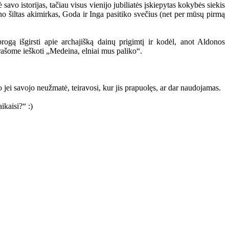
avo istorijas, tačiau visus vienijo jubiliatės įskiepytas kokybės siekis
žino šiltas akimirkas, Goda ir Inga pasitiko svečius (net per mūsų pirmą
ogą išgirsti apie archajišką dainų prigimtį ir kodėl, anot Aldonos
rašome ieškoti „Medeina, elniai mus paliko“.
o jei savojo neužmatė, teiravosi, kur jis prapuolęs, ar dar naudojamas.
kaisi?“ :)