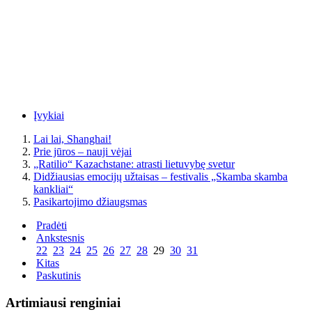
Įvykiai
Lai lai, Shanghai!
Prie jūros – nauji vėjai
„Ratilio“ Kazachstane: atrasti lietuvybę svetur
Didžiausias emocijų užtaisas – festivalis „Skamba skamba
kankliai“
Pasikartojimo džiaugsmas
Pradėti
Ankstesnis
22
23
24
25
26
27
28
29
30
31
Kitas
Paskutinis
Artimiausi renginiai