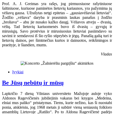
Prof. A. J. Greimas yra rašęs, jog pirmuosiuose rašytiniuose
šaltiniuose, kuriuose paminėtos lietuvių kariaunos, yra pažymima jų
vėliavų gausa. Užrašytas netgi epitetas – „gausiavėliaviai lietuviai“.
Žodžio „vėliava“ daryba ir prasminis laukas panašus į žodžio
„broliava“ – abu jie nusako kažko daugį. Vėliavos atveju – dvasių,
vėlių. Tad lietuvių kariuomenės buvo iš dvasių – gyvųjų ir
mirusiųjų. Savo protėvius ir mirusiuosius lietuviai pasiimdavo su
savimi ir semdavosi iš šio ryšio stiprybės ir jėgų. Panašią galią turi ir
lietuvių dainos, per šimtmečius kurtos ir dainuotos, reikšmingos ir
praeityje, ir šiandien, mums.
Vladas
Įvykiai
Be Jūsų nebūtų ir mūsų
Lapkričio 7 dieną Vilniaus universiteto Mažojoje auloje vyko
Aldonos Ragevičienės jubiliejinis vakaras bei knygos „Medeina,
elniai mus paliko“ pristatymas. Tiems, kurie nežino, kas ši nuostabi
ponia, atskleisiu, jog 1968 metais ji subūrė vieną seniausių folkloro
ansamblių Lietuvoje „Ratilio“. Po to Aldona Ragevičienė padėjo