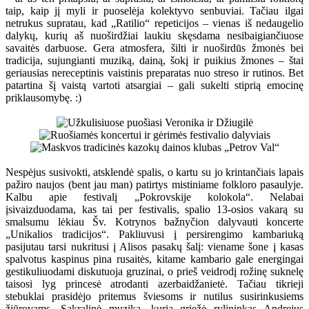
taip, kaip jį myli ir puoselėja kolektyvo senbuviai. Tačiau ilgai
netrukus supratau, kad „Ratilio“ repeticijos – vienas iš nedaugelio
dalykų, kurių aš nuoširdžiai laukiu skęsdama nesibaigiančiuose
savaitės darbuose. Gera atmosfera, šilti ir nuoširdūs žmonės bei
tradicija, sujungianti muziką, dainą, šokį ir puikius žmones – štai
geriausias nereceptinis vaistinis preparatas nuo streso ir rutinos. Bet
patartina šį vaistą vartoti atsargiai – gali sukelti stiprią emocinę
priklausomybę. :)
Nespėjus susivokti, atsklendė spalis, o kartu su jo krintančiais lapais
pažiro naujos (bent jau man) patirtys mistiniame folkloro pasaulyje.
Kalbu apie festivalį „Pokrovskije kolokola“. Nelabai
įsivaizduodama, kas tai per festivalis, spalio 13-osios vakarą su
smalsumu lėkiau Šv. Kotrynos bažnyčion dalyvauti koncerte
„Unikalios tradicijos“. Pakliuvusi į persirengimo kambariuką
pasijutau tarsi nukritusi į Alisos pasakų šalį: viename šone į kasas
spalvotus kaspinus pina rusaitės, kitame kambario gale energingai
gestikuliuodami diskutuoja gruzinai, o prieš veidrodį rožinę suknelę
taisosi lyg princesė atrodanti azerbaidžanietė. Tačiau tikrieji
stebuklai prasidėjo pritemus šviesoms ir nutilus susirinkusiems
žiūrovams. Sakralinė muzika, kurią griežė rylininkas Andrejus