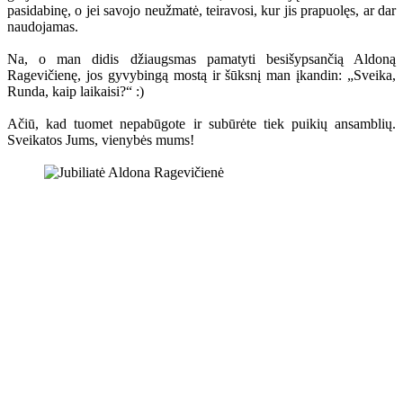
pasidabinę, o jei savojo neužmatė, teiravosi, kur jis prapuolęs, ar dar
naudojamas.
Na, o man didis džiaugsmas pamatyti besišypsančią Aldoną
Ragevičienę, jos gyvybingą mostą ir šūksnį man įkandin: „Sveika,
Runda, kaip laikaisi?“ :)
Ačiū, kad tuomet nepabūgote ir subūrėte tiek puikių ansamblių.
Sveikatos Jums, vienybės mums!