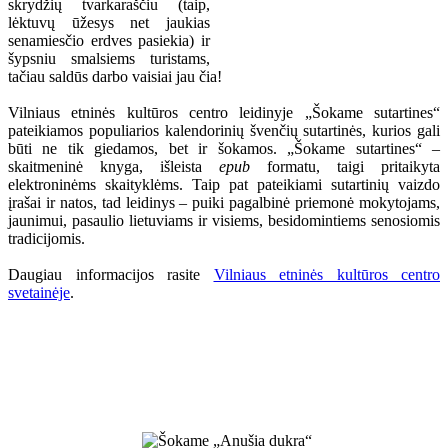
skrydžių tvarkaraščiu (taip,
lėktuvų ūžesys net jaukias
senamiesčio erdves pasiekia) ir
šypsniu smalsiems turistams,
tačiau saldūs darbo vaisiai jau čia!
Vilniaus etninės kultūros centro leidinyje „Šokame sutartines“
pateikiamos populiarios kalendorinių švenčių sutartinės, kurios gali
būti ne tik giedamos, bet ir šokamos. „Šokame sutartines“ –
skaitmeninė knyga, išleista
epub
formatu, taigi pritaikyta
elektroninėms skaityklėms. Taip pat pateikiami sutartinių vaizdo
įrašai ir natos, tad leidinys – puiki pagalbinė priemonė mokytojams,
jaunimui, pasaulio lietuviams ir visiems, besidomintiems senosiomis
tradicijomis.
Daugiau informacijos rasite
Vilniaus etninės kultūros centro
svetainėje
.