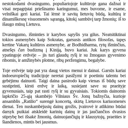
nestokodami dvasingumo, populiariojoje kultūroje gana dažnai ir
visai nepagrįstai priešinamo karingumui, mes buvome, ir esame,
velniškai geri kariai. Tai lėmė ir savitą lietuvių būdą, kultūrą ir
dinamiškesnę visuomenės sąrangą, kitokį sambūvį tarp žmonių; iš to
išaugo mūsų Lietuva.
Dvasingumo, išminties ir karybos sąryšis yra gilus. Neatsitiktinai
tokios asmenybės kaip Sokratas, garsusis antikos filosofas, tapęs
kertine Vakarų kultūros asmenybe, ar Bodhidharma, rytų išminčius,
atnešęs
čan
budizmą į Kiniją, buvo kariai. Juk karys gyvena
ypatingoje erdvėje – jis turi glaudų ryšį ir su žmogaus gyvenimo
ribomis, ir amžinybės plotme, ribų peržengimu, begalybe.
Toje erdvėje taip pat yra daug vietos menui ir dainai. Garsūs kariai
indoeuropiečių tradicijoje neretai pasižymi ir poetiniu talentu bei
gebėjimu dainuoti. Taigi daina pasirodo kaip vienas iš būdų save
sustiprinti, kirsti erdvę ir laiką, susiejant save su praeityje
gyvenusiais, taip pat rasti ryšį ir su gyvaisiais. Tokiomis dainomis
lapkričio 25-ąją skambėjo Vilniaus Šv. Jonų bažnyčia, kurioje
ansamblis „Ratilio“ surengė koncertą, skirtą Lietuvos kariuomenės
dienai. Ten nuskambėjusių dainų grožis, įvairovė ir atlikimo būdai
darsyk puikiai atskleidė karinių dainų ir jas jaučiančios dvasios
stiprybę bei išsakė žmonių, dainuojančiųjų ir klausytojų, praeities ir
šiandienos, mintis bei jausmus.