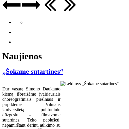
Naujienos
„Šokame sutartines“
Dar vasarą Simono Daukanto
kiemą išbraižėme įvairiausiais
choreografiniais piešiniais ir
pripildėme Vilniaus
Universitetą polifoniniu
dūzgesiu – filmavome
sutartines. Teko paplušėti,
nepamirštant derinti atlikimo su