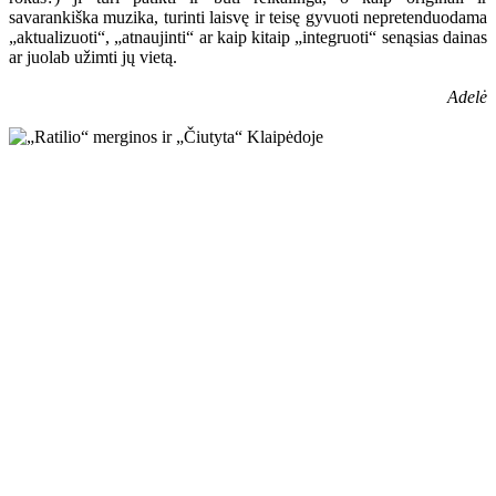
savarankiška muzika, turinti laisvę ir teisę gyvuoti nepretenduodama
„aktualizuoti“, „atnaujinti“ ar kaip kitaip „integruoti“ senąsias dainas
ar juolab užimti jų vietą.
Adelė