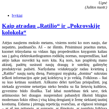
Ugnė
(Julitos nuotr.)
Įvykiai
Kaip atradau „Ratilio“ ir „Pokrovskije
kolokola“
Atėjus naujiems mokslo metams, visiems norisi ko nors naujo, dar
nepatirto, jaudinančio. Aš – ne išimtis. Prisiminusi praeitus metus,
kuomet trūnydama su vidaus ligų propedeutikos knygomis kaliau
sau į galvą elektrokardiogramos rodiklių normas, nusprendžiau, kad
atėjo laikas nuveikti ką nors kita. Ką nors, kas praplėstų mano
akiratį, padėtų susirasti naujų draugų ir suteiktų galimybę
produktyviai pailsėti. Naršydama
veidaknygėje
radau kvietimą į
„Ratilio“ naujų narių dieną. Pamygusi mygtuką „domina“ sukrutau
ieškoti informacijos apie patį kolektyvą ir jo veiklą. Folkloras – štai
su kuo ketinau susidurti. Aiškumo dėlei turėčiau prisipažinti, jog
niekada gyvenime neturėjau nieko bendra su šia lietuvių kultūros,
gyvenimo būdo išraiška. Tad labai nustebinau tiek save, tiek
artimuosius bei draugus nusprendusi pabandyti iškeisti blizgius
modernaus šokio rūbus į visą kūną dengiantį ir žemę siekiantį tautinį
kostiumą. Eidama į pirmąją repeticiją svarsčiau, ar elgiuosi teisingai
– ar aš ten pritapsiu, ar suprasiu, ar išmoksiu, ar pamilsiu folklorą