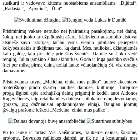
susikurti ir vadovavo kitiems nuostabiems ansambliams: „Dijūtai“,
„Radastai“, „Apyniui“, „Ūlai“.
Prisiminimų vakare netrūko nei įvairiausių pasakojimų, nei dainų,
šokių, nei juoko ar užplūdusių ašarų. Kiekvieno ansamblio atstovai
atsinešė savo istorijas, tačiau visus vienijo jubiliatės įskiepytas
kokybės siekis ir tikėjimas tuo, ką darai. Mes, ratiliokai, džiaugiamės
kaip galėję, taip prisidėję prie šios šventės: Damilė su Luku vedė
renginį, Julita įamžino šiltas akimirkas, Goda ir Inga pasitiko svečius
(net per mūsų pirmą dainą uoliai laukė vėluojančiųjų :)), visi drauge
dainavome.
Pristatydama knygą „Medeina, elniai mus paliko“, autorė akcentavo
moteriškojo prado svarbą liaudies dainose, kultūroje. Turėjome
progą išgirsti apie archajišką dainų prigimtį ir kodėl, anot Aldonos
Ragevičienės, taip retai liaudies dainose sutinkame elnę devyniaragę
(įprasta, jog dažniausiai apdainuojame elnią). Daugiau įdomių
įžvalgų prašome ieškoti „Medeina, elniai mus paliko“.
Po to laukė ir tortas! Visi vaišinomės, traukėme dainas, šokome,
grojome. Buvusios ratiliokės dairėsi, ar tik ne jų kostiumais mes