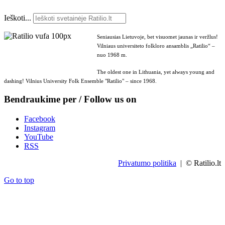
Ieškoti...
Seniausias Lietuvoje, bet visuomet jaunas ir veržlus!
Vilniaus universiteto folkloro ansamblis „Ratilio“ –
nuo 1968 m.
The oldest one in Lithuania, yet always young and
dashing! Vilnius University Folk Ensemble "Ratilio" – since 1968.
Bendraukime per / Follow us on
Facebook
Instagram
YouTube
RSS
Privatumo politika
| © Ratilio.lt
Go to top