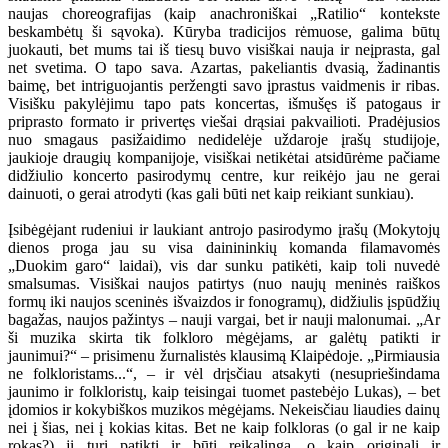
naujas choreografijas (kaip anachroniškai „Ratilio“ kontekste
beskambėtų ši sąvoka). Kūryba tradicijos rėmuose, galima būtų
juokauti, bet mums tai iš tiesų buvo visiškai nauja ir neįprasta, gal
net svetima. O tapo sava. Azartas, pakeliantis dvasią, žadinantis
baimę, bet intriguojantis peržengti savo įprastus vaidmenis ir ribas.
Visišku pakylėjimu tapo pats koncertas, išmušęs iš patogaus ir
priprasto formato ir privertęs viešai drąsiai pakvailioti. Pradėjusios
nuo smagaus pasižaidimo nedidelėje uždaroje įrašų studijoje,
jaukioje draugių kompanijoje, visiškai netikėtai atsidūrėme pačiame
didžiulio koncerto pasirodymų centre, kur reikėjo jau ne gerai
dainuoti, o gerai atrodyti (kas gali būti net kaip reikiant sunkiau).
Įsibėgėjant rudeniui ir laukiant antrojo pasirodymo įrašų (Mokytojų
dienos proga jau su visa dainininkių komanda filamavomės
„Duokim garo“ laidai), vis dar sunku patikėti, kaip toli nuvedė
smalsumas. Visiškai naujos patirtys (nuo naujų meninės raiškos
formų iki naujos sceninės išvaizdos ir fonogramų), didžiulis įspūdžių
bagažas, naujos pažintys – nauji vargai, bet ir nauji malonumai. „Ar
ši muzika skirta tik folkloro mėgėjams, ar galėtų patikti ir
jaunimui?“ – prisimenu žurnalistės klausimą Klaipėdoje. „Pirmiausia
ne folkloristams...“, – ir vėl drįsčiau atsakyti (nesupriešindama
jaunimo ir folkloristų, kaip teisingai tuomet pastebėjo Lukas), – bet
įdomios ir kokybiškos muzikos mėgėjams. Nekeisčiau liaudies dainų
nei į šias, nei į kokias kitas. Bet ne kaip folkloras (o gal ir ne kaip
rokas?) ji turi patikti ir būti reikalinga, o kaip originali ir