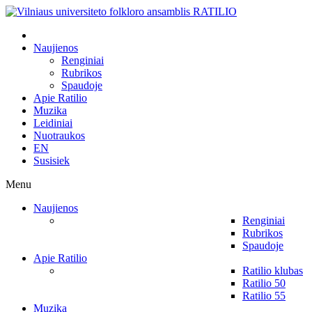
Naujienos
Renginiai
Rubrikos
Spaudoje
Apie Ratilio
Muzika
Leidiniai
Nuotraukos
EN
Susisiek
Menu
Naujienos
Renginiai
Rubrikos
Spaudoje
Apie Ratilio
Ratilio klubas
Ratilio 50
Ratilio 55
Muzika