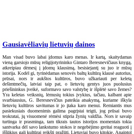
Gausiavėliavių lietuvių dainos
Man visad buvo labai įdomus karo menas. Ir kartą, skaitydamas
vieną garsiojo mūsų religijotyrininko Gintaro Beresnevičiaus knygą,
atkreipiau dėmesį į įdomų klausimą, besisiejantį su juo ir mūsų
istorija. Kodėl gi, tyrinėdamas senovės baltų kultūrą klausė autorius,
prūsai, nors ir aukštos kultūros, buvo užkariauti per keletą
dešimtmečių, latviai taip pat, o lietuvių gentys juos puolusius
priešininkus įveikė, suformavo savo valstybę ir išplėtė savo žemes?
Yra keletas veiksnių, lėmusių tokius įvykius, tačiau, kalbant apie
svarbiausius, G. Beresnevičius pateikia atsakymą, kuriame iškyla
lietuvių kultūros savitumas ir jo įtaka karo menui. Remiantis mus
pasiekusiais duomenimis galima pagrįstai teigti, jog prūsai buvo
teokratai, jų visuomenė rėmėsi stipria žynių valdžia. Nors ir savaip
turtinga ir prasminga, tam tikrais tautos istorijos momentais tokia
santvarka dėl savo lankstumo stokos ir negebėjimo greitai reaguoti į
iššūkius gali kultūrai reikšti pražūtį. Lietuviai buvo kitokie. Anaiptol