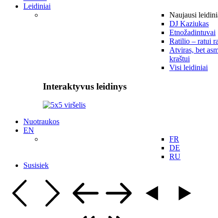
Leidiniai
Naujausi leidini
DJ Kaziukas
Etnožadintuvai
Ratilio – ratui r
Atviras, bet asm
kraštui
Visi leidiniai
Interaktyvus leidinys
Nuotraukos
EN
FR
DE
RU
Susisiek