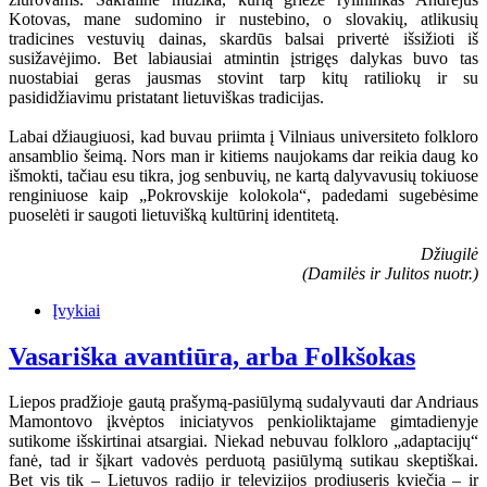
Kotovas, mane sudomino ir nustebino, o slovakių, atlikusių
tradicines vestuvių dainas, skardūs balsai privertė išsižioti iš
susižavėjimo. Bet labiausiai atmintin įstrigęs dalykas buvo tas
nuostabiai geras jausmas stovint tarp kitų ratiliokų ir su
pasididžiavimu pristatant lietuviškas tradicijas.
Labai džiaugiuosi, kad buvau priimta į Vilniaus universiteto folkloro
ansamblio šeimą. Nors man ir kitiems naujokams dar reikia daug ko
išmokti, tačiau esu tikra, jog senbuvių, ne kartą dalyvavusių tokiuose
renginiuose kaip „Pokrovskije kolokola“, padedami sugebėsime
puoselėti ir saugoti lietuvišką kultūrinį identitetą.
Džiugilė
(Damilės ir Julitos nuotr.)
Įvykiai
Vasariška avantiūra, arba Folkšokas
Liepos pradžioje gautą prašymą-pasiūlymą sudalyvauti dar Andriaus
Mamontovo įkvėptos iniciatyvos penkioliktajame gimtadienyje
sutikome išskirtinai atsargiai. Niekad nebuvau folkloro „adaptacijų“
fanė, tad ir šįkart vadovės perduotą pasiūlymą sutikau skeptiškai.
Bet vis tik – Lietuvos radijo ir televizijos prodiuseris kviečia – ir