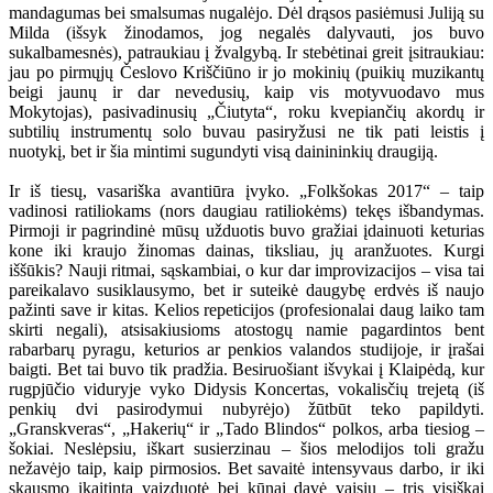
mandagumas bei smalsumas nugalėjo. Dėl drąsos pasiėmusi Juliją su
Milda (išsyk žinodamos, jog negalės dalyvauti, jos buvo
sukalbamesnės), patraukiau į žvalgybą. Ir stebėtinai greit įsitraukiau:
jau po pirmųjų Česlovo Kriščiūno ir jo mokinių (puikių muzikantų
beigi jaunų ir dar nevedusių, kaip vis motyvuodavo mus
Mokytojas), pasivadinusių „Čiutyta“, roku kvepiančių akordų ir
subtilių instrumentų solo buvau pasiryžusi ne tik pati leistis į
nuotykį, bet ir šia mintimi sugundyti visą dainininkių draugiją.
Ir iš tiesų, vasariška avantiūra įvyko. „Folkšokas 2017“ – taip
vadinosi ratiliokams (nors daugiau ratiliokėms) tekęs išbandymas.
Pirmoji ir pagrindinė mūsų užduotis buvo gražiai įdainuoti keturias
kone iki kraujo žinomas dainas, tiksliau, jų aranžuotes. Kurgi
iššūkis? Nauji ritmai, sąskambiai, o kur dar improvizacijos – visa tai
pareikalavo susiklausymo, bet ir suteikė daugybę erdvės iš naujo
pažinti save ir kitas. Kelios repeticijos (profesionalai daug laiko tam
skirti negali), atsisakiusioms atostogų namie pagardintos bent
rabarbarų pyragu, keturios ar penkios valandos studijoje, ir įrašai
baigti. Bet tai buvo tik pradžia. Besiruošiant išvykai į Klaipėdą, kur
rugpjūčio viduryje vyko Didysis Koncertas, vokalisčių trejetą (iš
penkių dvi pasirodymui nubyrėjo) žūtbūt teko papildyti.
„Granskveras“, „Hakerių“ ir „Tado Blindos“ polkos, arba tiesiog –
šokiai. Neslėpsiu, iškart susierzinau – šios melodijos toli gražu
nežavėjo taip, kaip pirmosios. Bet savaitė intensyvaus darbo, ir iki
skausmo įkaitinta vaizduotė bei kūnai davė vaisių – tris visiškai