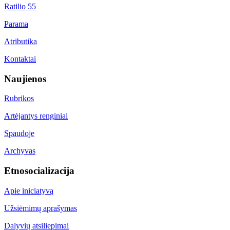
Ratilio 55
Parama
Atributika
Kontaktai
Naujienos
Rubrikos
Artėjantys renginiai
Spaudoje
Archyvas
Etnosocializacija
Apie iniciatyvą
Užsiėmimų aprašymas
Dalyvių atsiliepimai