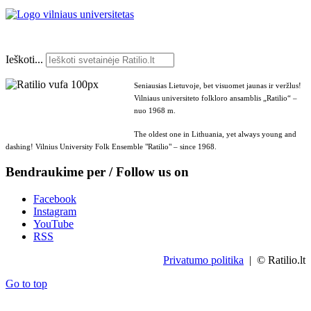
Ieškoti...
Seniausias Lietuvoje, bet visuomet jaunas ir veržlus!
Vilniaus universiteto folkloro ansamblis „Ratilio“ –
nuo 1968 m.
The oldest one in Lithuania, yet always young and
dashing! Vilnius University Folk Ensemble "Ratilio" – since 1968.
Bendraukime per / Follow us on
Facebook
Instagram
YouTube
RSS
Privatumo politika
| © Ratilio.lt
Go to top