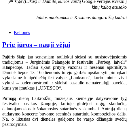
卢卡斯 (Lukas) ir Damilė, kurios vardą
Google vertėjas
išversti į
kinų kalbą atsisako
Julitos nuotraukos ir Kristinos dangoraižių kadrai
Kelionės
Prie jūros – nauji vėjai
Pajūris šiaip jau senesniam ratiliokui siejasi su nusistovėjusiomis
tradicijomis – Jurginėmis Palangoje ir festivaliu „Parbėg, laiveli“
Klaipėdoje. Tačiau šįkart prityrę vazonai ir neseniai apkrikštyta
Damilė liepos 13–16 dienomis turėjo garbės apsilankyti pirmąkart
vykusiame klaipėdiečių festivalyje „Lauksnos“, kurio mintis visai
vykusi – pademonstruoti ir skleisti pasaulio nematerialųjį paveldą,
kuris yra įtrauktas į „UNESCO“.
Pirmąją dieną Laikrodžių muziejaus kiemelyje dalyvavome lyg
festivalio pasakos įžangoje, kurioje girdėjosi ragų, skudučių,
dainuojamosios ir šokamosios sutartinės sąskambiai. Antrąją dieną
atidarymo koncerte buvome sceninės sutartinių kompozicijos dalis.
Na, o likusias dvi dieneles galėjome be vargo džiaugtis svečių
pasirodymais.