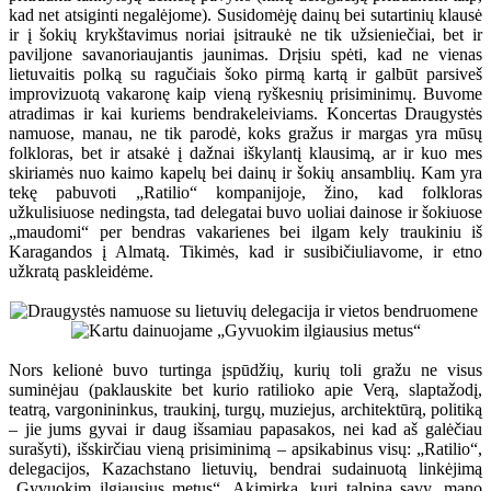
kad net atsiginti negalėjome). Susidomėję dainų bei sutartinių klausė
ir į šokių krykštavimus noriai įsitraukė ne tik užsieniečiai, bet ir
paviljone savanoriaujantis jaunimas. Drįsiu spėti, kad ne vienas
lietuvaitis polką su ragučiais šoko pirmą kartą ir galbūt parsiveš
improvizuotą vakaronę kaip vieną ryškesnių prisiminimų. Buvome
atradimas ir kai kuriems bendrakeleiviams. Koncertas Draugystės
namuose, manau, ne tik parodė, koks gražus ir margas yra mūsų
folkloras, bet ir atsakė į dažnai iškylantį klausimą, ar ir kuo mes
skiriamės nuo kaimo kapelų bei dainų ir šokių ansamblių. Kam yra
tekę pabuvoti „Ratilio“ kompanijoje, žino, kad folkloras
užkulisiuose nedingsta, tad delegatai buvo uoliai dainose ir šokiuose
„maudomi“ per bendras vakarienes bei ilgam kely traukiniu iš
Karagandos į Almatą. Tikimės, kad ir susibičiuliavome, ir etno
užkratą paskleidėme.
Nors kelionė buvo turtinga įspūdžių, kurių toli gražu ne visus
suminėjau (paklauskite bet kurio ratilioko apie Verą, slaptažodį,
teatrą, vargonininkus, traukinį, turgų, muziejus, architektūrą, politiką
– jie jums gyvai ir daug išsamiau papasakos, nei kad aš galėčiau
surašyti), išskirčiau vieną prisiminimą – apsikabinus visų: „Ratilio“,
delegacijos, Kazachstano lietuvių, bendrai sudainuotą linkėjimą
„Gyvuokim ilgiausius metus“. Akimirka, kuri talpina savy, mano