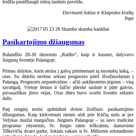
leidžia pasidžiaugti mūsų tautiniu paveldu.
Dievinanti šokius ir Klaipėdos kraštą
Inga
Pasikartojimo džiaugsmas
Balandžio 28-30 dienomis „Ratilio“, kaip ir kasmet, dalyvavo
Jurginių šventėje Palangoje.
Pirmas dalykas, kuris ateina į galvą prisimenant tą nuostabų laiką, –
oras. Su dideliu nerimu sekiau prognozes prieš išvažiuodamas į
Palangą. Prognozės nepasitvirtino – ačiū aukštesnėms jėgoms – visą
savaitgalį. Vietoje lietaus ir šalčio plieskė saulutė ir pūtė gaivus,
pavasariškas jūros vėjas. Oras išties buvo svarbi šventės sėkmės
dalis.
Patį renginį norisi apibūdinti dviem žodžiais: pasikartojimo
džiaugsmas. Kaip kiekvienais metais sėdi prie Kūčių stalo ar per
Velykas daužai margučius, Jurginės Palangoje – su savo tradicine
programa: eitynėmis, šv. Jurgio rakto ieškojimu, dainavimu
Tiškevičių dvaro parke, šokiais vakare ir šv. Mišiomis sekmadienio