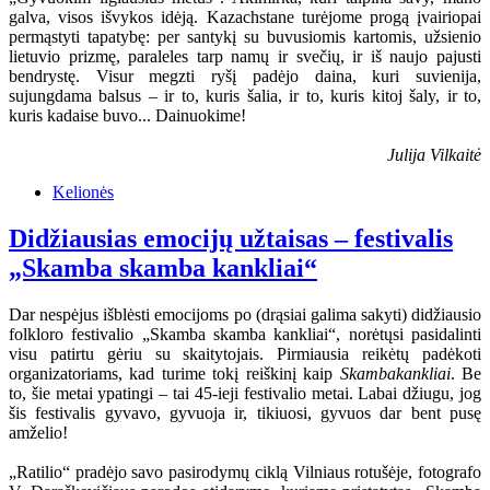
galva, visos išvykos idėją. Kazachstane turėjome progą įvairiopai
permąstyti tapatybę: per santykį su buvusiomis kartomis, užsienio
lietuvio prizmę, paraleles tarp namų ir svečių, ir iš naujo pajusti
bendrystę. Visur megzti ryšį padėjo daina, kuri suvienija,
sujungdama balsus – ir to, kuris šalia, ir to, kuris kitoj šaly, ir to,
kuris kadaise buvo... Dainuokime!
Julija Vilkaitė
Kelionės
Didžiausias emocijų užtaisas – festivalis
„Skamba skamba kankliai“
Dar nespėjus išblėsti emocijoms po (drąsiai galima sakyti) didžiausio
folkloro festivalio „Skamba skamba kankliai“, norėtųsi pasidalinti
visu patirtu gėriu su skaitytojais. Pirmiausia reikėtų padėkoti
organizatoriams, kad turime tokį reiškinį kaip
Skambakankliai
. Be
to, šie metai ypatingi – tai 45-ieji festivalio metai. Labai džiugu, jog
šis festivalis gyvavo, gyvuoja ir, tikiuosi, gyvuos dar bent pusę
amželio!
„Ratilio“ pradėjo savo pasirodymų ciklą Vilniaus rotušėje, fotografo