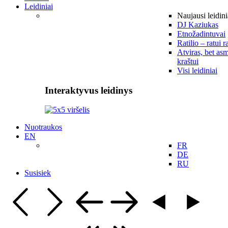
Leidiniai
Naujausi leidini
DJ Kaziukas
Etnožadintuvai
Ratilio – ratui r
Atviras, bet asm
kraštui
Visi leidiniai
Interaktyvus leidinys
Nuotraukos
EN
FR
DE
RU
Susisiek