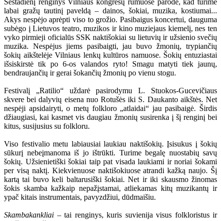
Šeštadienį renginys Vilniaus kongresų rūmuose parodė, kad turime
labai gražų tautinį paveldą – dainos, šokiai, muzika, kostiumai...
Akys nespėjo aprėpti viso to grožio. Pasibaigus koncertui, dauguma
subėgo į Lietuvos teatro, muzikos ir kino muziejaus kiemelį, nes ten
vyko pirmieji oficialūs SSK naktišokiai su lietuvių ir užsienio svečių
muzika. Nespėjus jiems pasibaigti, jau buvo žmonių, trypiančių
šokių aikštelėje Vilniaus lenkų kultūros namuose. Šokių entuziastai
išsiskirstė tik po 6-os valandos ryto! Smagu matyti tiek jaunų,
bendraujančių ir gerai šokančių žmonių po vienu stogu.
Festivalį „Ratilio“ uždarė pasirodymu L. Stuokos-Gucevičiaus
skvere bei dalyvių eisena nuo Rotušės iki S. Daukanto aikštės. Net
nespėji apsidairyti, o metų folkloro „atlaidai“ jau pasibaigė. Širdis
džiaugiasi, kai kasmet vis daugiau žmonių susirenka į šį renginį bei
kitus, susijusius su folkloru.
Viso festivalio metu labiausiai laukiau naktišokių. Įsisukus į šokių
sūkurį nebeįmanoma iš jo ištrūkti. Turime begalę nuostabių savų
šokių. Užsienietiški šokiai taip pat visada laukiami ir noriai šokami
per visą naktį. Kiekvienuose naktišokiuose atrandi kažką naujo. Šį
kartą tai buvo keli baltarusiški šokiai. Net ir iki skausmo žinomas
šokis skamba kažkaip nepažįstamai, atliekamas kitų muzikantų ir
ypač kitais instrumentais, pavyzdžiui, dūdmaišiu.
Skambakankliai
– tai renginys, kuris suvienija visus folkloristus ir