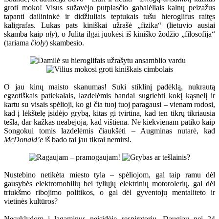
groti moko! Visus sužavėjo putplasčio gabalėliais kalnų peizažus
tapanti dailininkė ir didžiuliais teptukais tušu hieroglifus raitęs
kaligrafas. Lukas pats kiniškai užrašė „fizika“ (lietuvio ausiai
skamba kaip
uly
), o Julita ilgai juokėsi iš kiniško žodžio „filosofija“
(tariama
čioly
) skambesio.
O jau kinų maisto skanumas! Suki stiklinį padėklą, nukrautą
egzotiškais patiekalais, lazdelėmis bandai sugriebti kokį kąsnelį ir
kartu su visais spėlioji, ko gi čia tuoj tuoj paragausi – vienam rodosi,
kad į lėkštelę įsidėjo grybą, kitas gi tvirtina, kad ten tikrų tikriausia
tešla, dar kažkas neabejoja, kad vištiena. Ne kiekvienam patiko kaip
Songokui tomis lazdelėmis čiaukšėti – Augminas nutarė, kad
McDonald’e
iš bado tai jau tikrai nemirsi.
Nustebino netikėta miesto tyla – spėliojom, gal taip ramu dėl
gausybės elektromobilių bei tyliųjų elektrinių motorolerių, gal dėl
triukšmo ribojimo politikos, o gal dėl gyventojų mentaliteto ir
vietinės kultūros?
Nesuklydom į lagaminus neįsidėję respiratorių. Daugiau nei 24