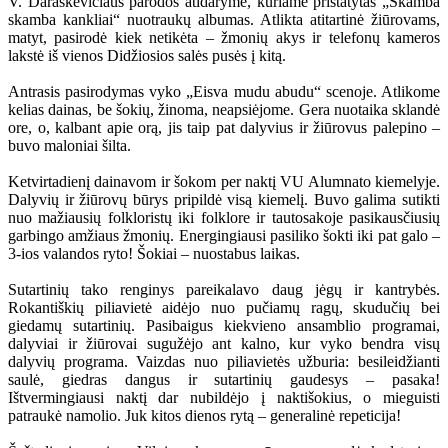
V. Daraškevičiaus parodos atidaryme, kuriame pristatytas „Skamba
skamba kankliai“ nuotraukų albumas. Atlikta atitartinė žiūrovams,
matyt, pasirodė kiek netikėta – žmonių akys ir telefonų kameros
lakstė iš vienos Didžiosios salės pusės į kitą.
Antrasis pasirodymas vyko „Eisva mudu abudu“ scenoje. Atlikome
kelias dainas, be šokių, žinoma, neapsiėjome. Gera nuotaika sklandė
ore, o, kalbant apie orą, jis taip pat dalyvius ir žiūrovus palepino –
buvo maloniai šilta.
Ketvirtadienį dainavom ir šokom per naktį VU Alumnato kiemelyje.
Dalyvių ir žiūrovų būrys pripildė visą kiemelį. Buvo galima sutikti
nuo mažiausių folkloristų iki folklore ir tautosakoje pasikausčiusių
garbingo amžiaus žmonių. Energingiausi pasiliko šokti iki pat galo –
3-ios valandos ryto! Šokiai – nuostabus laikas.
Sutartinių tako renginys pareikalavo daug jėgų ir kantrybės.
Rokantiškių piliavietė aidėjo nuo pučiamų ragų, skudučių bei
giedamų sutartinių. Pasibaigus kiekvieno ansamblio programai,
dalyviai ir žiūrovai sugužėjo ant kalno, kur vyko bendra visų
dalyvių programa. Vaizdas nuo piliavietės užburia: besileidžianti
saulė, giedras dangus ir sutartinių gaudesys – pasaka!
Ištvermingiausi naktį dar nubildėjo į naktišokius, o mieguisti
patraukė namolio. Juk kitos dienos rytą – generalinė repeticija!