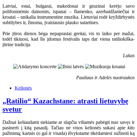
Latviai, estai, bulgarai, makedonai ir gruzinai kerėjo savo
polifoninėmis dainomis, ispanai – flamenko, azerbaidžaniečiai ir
kroatai – unikalia instrumentine muzika. Lietuviai rodė kryždirbystės
subtilybes ir, žinoma, įvairiausio plauko sutartines.
Prie jūros dienos bėga nepaprastai greitai, vis to laiko per mažai,
todėl tikiuosi, kad šis įdomus festivalis taps dar viena ratiliokiška-
jūrine tradicija.
Lukas
Pauliaus ir Adelės nuotraukos
Kelionės
„Ratilio“ Kazachstane: atrasti lietuvybę
svetur
Dažnai keliaudami siekiame ar slapčia viliamės pabėgti nuo savęs ir
pasinerti į kitą pasaulį. Tačiau ne visos kelionės sukasi apie
kito
pažinimą; kartais (o gal ir visada) išvykstame tikėdamiesi sužinoti ką