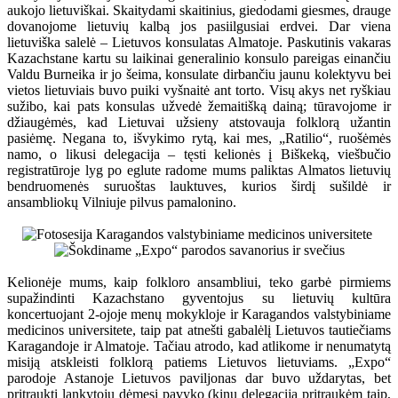
aukojo lietuviškai. Skaitydami skaitinius, giedodami giesmes, drauge
dovanojome lietuvių kalbą jos pasiilgusiai erdvei. Dar viena
lietuviška salelė – Lietuvos konsulatas Almatoje. Paskutinis vakaras
Kazachstane kartu su laikinai generalinio konsulo pareigas einančiu
Valdu Burneika ir jo šeima, konsulate dirbančiu jaunu kolektyvu bei
vietos lietuviais buvo puiki vyšnaitė ant torto. Visų akys net ryškiau
sužibo, kai pats konsulas užvedė žemaitišką dainą; tūravojome ir
džiaugėmės, kad Lietuvai užsieny atstovauja folklorą užantin
pasiėmę. Negana to, išvykimo rytą, kai mes, „Ratilio“, ruošėmės
namo, o likusi delegacija – tęsti kelionės į Biškeką, viešbučio
registratūroje lyg po eglute radome mums paliktas Almatos lietuvių
bendruomenės suruoštas lauktuves, kurios širdį sušildė ir
ansambliokų Vilniuje pilvus pamalonino.
Kelionėje mums, kaip folkloro ansambliui, teko garbė pirmiems
supažindinti Kazachstano gyventojus su lietuvių kultūra
koncertuojant 2-ojoje menų mokykloje ir Karagandos valstybiniame
medicinos universitete, taip pat atnešti gabalėlį Lietuvos tautiečiams
Karagandoje ir Almatoje. Tačiau atrodo, kad atlikome ir nenumatytą
misiją atskleisti folklorą patiems Lietuvos lietuviams. „Expo“
parodoje Astanoje Lietuvos paviljonas dar buvo uždarytas, bet
pritraukti lankytojų dėmesį pavyko (kinų delegaciją pritraukėm taip,