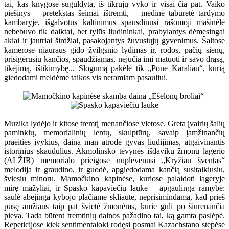
tai, kas knygose suguldyta, iš tikrųjų vyko ir visai čia pat. Vaiko
piešinys – pretekstas šeimai ištremti, – medinė taburetė tardymo
kambaryje, išgalvotus kaltinimus spausdinusi rašomoji mašinėlė
nebebuvo tik daiktai, bet tylūs liudininkai, prabylantys dėmesingai
akiai ir jautriai širdžiai, pasakojantys žuvusiųjų gyvenimus. Šaltose
kamerose niauraus gido žvilgsnio lydimas ir, rodos, pačių sienų,
prisigėrusių kančios, spaudžiamas, nejučia imi matuoti ir savo drąsą,
tikėjimą, ištikimybę... Slogumą pakėlė tik „Pone Karaliau“, kurią
giedodami meldėme taikos vis neramiam pasauliui.
Muzika lydėjo ir kitose tremtį menančiose vietose. Greta įvairių šalių
paminklų, memorialinių lentų, skulptūrų, savaip įamžinančių
praeities įvykius, daina man atrodė gyvas liudijimas, atgaivinantis
istorinius skaudulius. Akmolinsko tėvynės išdavikų žmonų lagerio
(ALŽIR) memorialo prieigose nuplevenusi „Kryžiau šventas“
melodija ir graudino, ir guodė, apgiedodama kančią susitaikiusiu,
šviesiu minoru. Mamočkino kapinėse, kuriose palaidoti lageryje
mirę mažyliai, ir Spasko kapaviečių lauke – apgaulinga ramybė:
saulė abejinga kybojo plačiame skliaute, neprisimindama, kad prieš
pusę amžiaus taip pat švietė žmonėms, kurie guli po šiurenančia
pieva. Tada būtent tremtinių dainos pažadino tai, ką gamta paslėpė.
Repeticijose kiek sentimentaloki rodęsi posmai Kazachstano stepėse