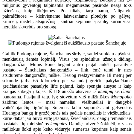
milijonus gyventojų talpinantis megamiestas pasirodė nesąs toks
užterštas, kaip tikėjomės. Po tiltais, tarp namų, šaligatvių
pakraščiuose – kiekviename laisvesniame plotelyje po gėlytę,
krūmelį, medelį, atsigręžusį į kaitriai kepinančią saulę, kuriai visai
nereikia skverbtis pro smogą.
Gal tik Pudongo rajone, Šanchajaus širdyje, saulei sunkiau apšviesti
menkiausią žemės lopinėlį. Visus jos spindulius užstoja didingi
dangoraižiai. Mums kone bėgant antro pagal aukštį pasaulyje
pastato – Šanchajaus dangoraižio – link, ėmė temti, ir mes
atsidūrėme dangoraižių miške. Tiesiog reaktyviniame 18 metrų per
sekundę (arba 65 kilometrų per valandą) greičiu pakylančiame
greičiausiame pasaulyje lifte pajunti, kaip spengia ausyse ir kaip
kraujas subėga į kojas. Iš 118 aukšto atsiveria
iš klumpių verčianti
panorama. Pasijunti taip, lyg stovėtum virš milžiniškos
Monopolio
žaidimo lentos – maži nameliai, viešbutėliai ir daugybė
vaikščiojančių figūrėlių. Sutemus keltu supomės ant gelsvosios
Huangpu bangų ir grožėjomės tais pačiais nameliais ir viešbutėliais,
kurie dabar jau buvo virtę įstabiais, šviečiančiais, dangų remiančiais
pastatais. Jų mirksinčios
lempūtės
Damilę privertė šokinėti, o visus
ratiliokus šokti apie kelto viduryje sumestas kuprines kaip senais