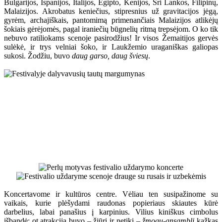
Bulgarijos, Ispanijos, Italijos, Egipto, Kenijos, Šri Lankos, Filipinų,
Malaizijos. Akrobatus keniečius, stipresnius už gravitacijos jėgą,
gyrėm, archajiškais, pantomimą primenančiais Malaizijos atlikėjų
šokiais gėrėjomės, pagal iraniečių būgnelių ritmą trepsėjom. O ko tik
nebuvo ratiliokams scenoje pasirodžius! Ir visos Žemaitijos gervės
sulėkė, ir trys velniai šoko, ir Laukžemio uraganiškas galiopas
sukosi. Žodžiu, buvo
daug garso, daug šviesų
.
Koncertavome ir kultūros centre. Vėliau ten susipažinome su
vaikais, kurie plėšydami raudonas popieriaus skiautes kūrė
darbelius, labai panašius į karpinius. Vilius kiniškus cimbolus
išbandė; ot atrakcija buvo – žiūri ir netiki –
žmogų-ansamblį
kažkas