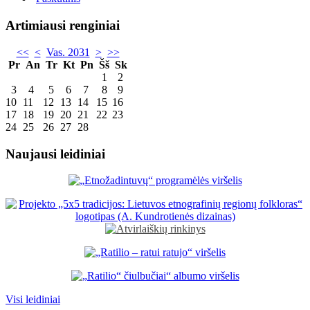
Artimiausi renginiai
<<
<
Vas. 2031
>
>>
Pr
An
Tr
Kt
Pn
Šš
Sk
1
2
3
4
5
6
7
8
9
10
11
12
13
14
15
16
17
18
19
20
21
22
23
24
25
26
27
28
Naujausi leidiniai
Visi leidiniai