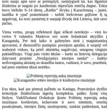
nors naujo apie save ar permąstyti, susistyguoti tai, kas ilgainiui
išsiderina ar nugula po kasdieniais rūpesčiais minčių dugne. Tokia
buvo birželio 6–14 dienų „Ratilio“ išvyka į Kazachstaną – jautri,
tautiška ir ypač praturtinanti – turbūt kiekvienas grįžome šį tą
apgalvoję, ko nors pasisėmę ir naujaip išvydę tiek Lietuvą, tiek save
pačius.
Viena vertus, progų reflektuoti ilgai ieškoti nereikėjo – vien ko
vertos 9 valandos Maskvos oro uoste belaukiant skrydžio į
Karagandą. Per tiek laiko ir galimybes stoti į magistrantūrą
apsvarstai, ir dienoraščio puslapius poezijom aprašai, ir suspėji vėl
suabejoti viskuo, ką prieš akimirką sugalvojai, smegenų vingiais
paklaidžiojęs. Visgi pats vizito tikslas – kartu su lietuvių delegacija
dalyvauti projekte „Neužgyjantys istorijos randai“ – žadėjo
neišvengiamą akistatą su skaudžia tautos, vadinasi, ir savo, praeitimi,
tad peno mintims tikrai netrūko.
Esu tikra, kad jau pirmoji pažintis su Karlagu, Prancūzijos dydžio
teritorijoje išsidėsčiusiu lagerių kompleksu, paliko žymę visų
širdyse. Vaikščiodami Dolinkoje įkurto Politinių represijų aukų
muziejaus koridoriais, keliavome ir savo mintimis, senelių
pasakojimais, istorijos žinių nuotrupomis, sunkiai patikėdami, kad