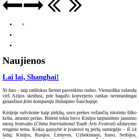
Naujienos
Lai lai, Shanghai!
Ni hao
– taip ratiliokus šiemet pasveikino ruduo. Vienuolika valandų
virš Azijos skridusi, prie bagažo konvejerio rankas nerimastingai
gniaužiusi
feini kompanija
išsilaipino Šanchajuje.
Kinijoje sušvitome kaip pirklių, savo prekes vežančių istoriniu šilko
keliu, atrastas perlas. Būtent tokia buvo Kinijos tarptautinio jaunimo
menų festivalio (
China International Youth Arts Festival
) uždarymo
renginio tema. Kokia gausybė ir įvairovė tų perlų sumirgėjo – iš 14
šalių: Kinijos, Rusijos, Lietuvos, Uzbekistano, Irano, Serbijos,