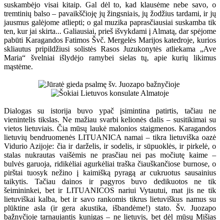
suskambėjo visai kitaip. Gal dėl to, kad klausėme nebe savo, o
tremtinių balso – pavaikščioję jų žingsniais, jų žodžius tardami, ir jų
jausmus galėjome atliepti; o gal muzika paprasčiausiai suskamba tik
ten, kur jai skirta... Galiausiai, prieš išvykdami į Almatą, dar spėjome
pabūti Karagandos Fatimos Švč. Mergelės Marijos katedroje, kurios
skliautus pripildžiusi solistės Rasos Juzukonytės atliekama „Ave
Maria“ švelniai išlydėjo ramybei sielas tų, apie kurių likimus
mąstėme.
Dialogas su istorija buvo ypač įsimintina patirtis, tačiau ne
vienintelis tikslas. Ne mažiau svarbi kelionės dalis – susitikimai su
vietos lietuviais. Čia mūsų laukė malonios staigmenos. Karagandos
lietuvių bendruomenės LITUANICA namai – tikra lietuviška oazė
Vidurio Azijoje: čia ir darželis, ir sodelis, ir sūpuoklės, ir pirkelė, o
stalas nukrautas vaišėmis ne prasčiau nei pas močiutę kaime –
bulvės garuoja, ridikėliai agurkėliai traška čiauškančiose burnose, o
pirštai tuosyk nežino į kaimišką pyragą ar cukruotus sausainius
taikytis. Tačiau dainos ir pagyros buvo dedikuotos ne tik
šeimininkei, bet ir LITUANICOS nariui Vytautui, mat jis ne tik
lietuviškai kalba, bet ir savo rankomis tikrus lietuviškus namus su
plūktine asla (ir gera akustika, išbandėme!) stato. Šv. Juozapo
bažnyčioje tarnaujantis kunigas – ne lietuvis, bet dėl mūsų Mišias