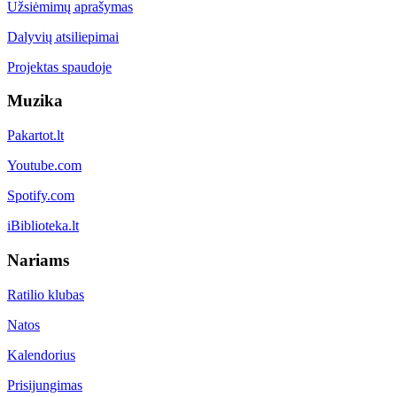
Užsiėmimų aprašymas
Dalyvių atsiliepimai
Projektas spaudoje
Muzika
Pakartot.lt
Youtube.com
Spotify.com
iBiblioteka.lt
Nariams
Ratilio klubas
Natos
Kalendorius
Prisijungimas