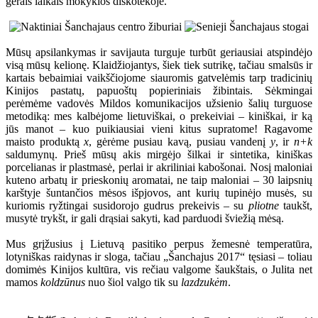
gerais laikais mokyklos diskotekoje.
Mūsų apsilankymas ir savijauta turguje turbūt geriausiai atspindėjo
visą mūsų kelionę. Klaidžiojantys, šiek tiek sutrikę, tačiau smalsūs ir
kartais bebaimiai vaikščiojome siauromis gatvelėmis tarp tradicinių
Kinijos pastatų, papuoštų popieriniais žibintais. Sėkmingai
perėmėme vadovės Mildos komunikacijos užsienio šalių turguose
metodiką: mes kalbėjome lietuviškai, o prekeiviai – kiniškai, ir ką
jūs manot – kuo puikiausiai vieni kitus supratome! Ragavome
maisto produktą
x
, gėrėme pusiau kavą, pusiau vandenį
y
, ir
n+k
saldumynų. Prieš mūsų akis mirgėjo šilkai ir sintetika, kiniškas
porcelianas ir plastmasė, perlai ir akriliniai kabošonai. Nosį maloniai
kuteno arbatų ir prieskonių aromatai, ne taip maloniai – 30 laipsnių
karštyje šuntančios mėsos išpjovos, ant kurių tupinėjo musės, su
kuriomis ryžtingai susidorojo gudrus prekeivis – su
pliotne
taukšt,
musytė trykšt, ir gali drąsiai sakyti, kad parduodi šviežią mėsą.
Mus grįžusius į Lietuvą pasitiko perpus žemesnė temperatūra,
lotyniškas raidynas ir sloga, tačiau „Šanchajus 2017“ tęsiasi – toliau
domimės Kinijos kultūra, vis rečiau valgome šaukštais, o Julita net
mamos
koldzūnus
nuo šiol valgo tik su
lazdzukėm
.