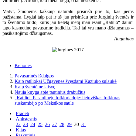
vidurdienį. Atrodo, kad metai bėga, o tai nesikeičia.
Matyt, žmonėms kažkaip natūralu prisirišti prie to, kas jiems
pažįstama. Lygiai taip pat ir aš jau prisirišau prie Jurginių šventės ir
to šventimo būdo, kuris jau keletą metų man esant „Ratilio“ dalimi
tapo kasmetine pavasarine tradicija. Tad tai yra mano džiaugsmas –
pasikartojimo džiaugsmas.
Augminas
Kelionės
Pavasarinės išdaigos
Kaip ratiliokai Užgavėnes švęsdami Kaziuko sulaukė
Kaip šventėme laisvę
Nauja knyga apie tautinius drabužius
„Ratilio“ Pasaulinėje folkloriadoje: lietuviškas folkloras
suskambėjo po Meksikos saule
Pradėti
Ankstesnis
22
23
24
25
26
27
28
29
30
31
Kitas
Paskutinis