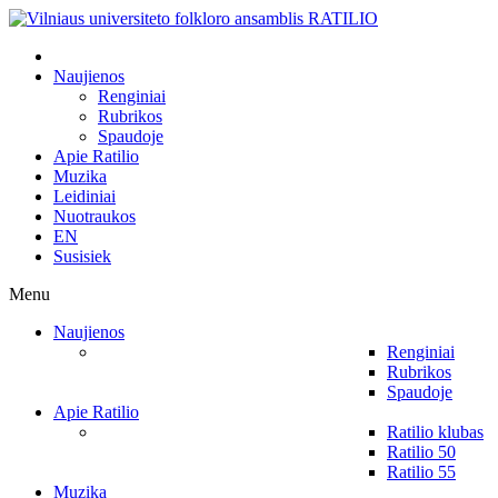
Naujienos
Renginiai
Rubrikos
Spaudoje
Apie Ratilio
Muzika
Leidiniai
Nuotraukos
EN
Susisiek
Menu
Naujienos
Renginiai
Rubrikos
Spaudoje
Apie Ratilio
Ratilio klubas
Ratilio 50
Ratilio 55
Muzika