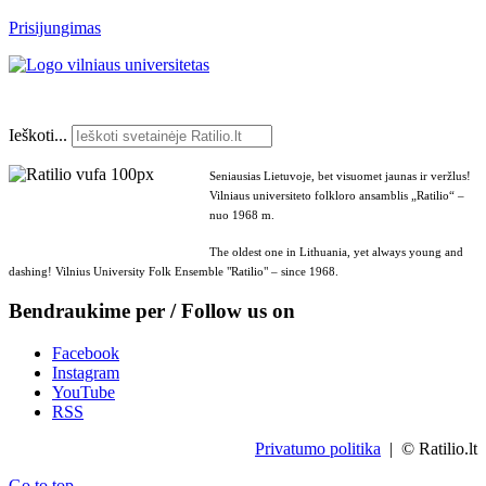
Prisijungimas
Ieškoti...
Seniausias Lietuvoje, bet visuomet jaunas ir veržlus!
Vilniaus universiteto folkloro ansamblis „Ratilio“ –
nuo 1968 m.
The oldest one in Lithuania, yet always young and
dashing! Vilnius University Folk Ensemble "Ratilio" – since 1968.
Bendraukime per / Follow us on
Facebook
Instagram
YouTube
RSS
Privatumo politika
| © Ratilio.lt
Go to top