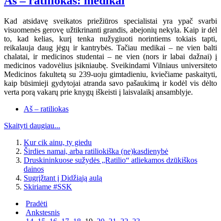
Aš – ratiliokas: medikai
Kad atsidavę sveikatos priežiūros specialistai yra ypač svarbi
visuomenės gerovę užtikrinanti grandis, abejonių nekyla. Kaip ir dėl
to, kad kelias, kurį tenka nužygiuoti norintiems tokiais tapti,
reikalauja daug jėgų ir kantrybės. Tačiau medikai – ne vien balti
chalatai, ir medicinos studentai – ne vien (nors ir labai dažnai) į
medicinos vadovėlius įsikniaubę. Sveikindami Vilniaus universiteto
Medicinos fakultetą su 239-uoju gimtadieniu, kviečiame paskaityti,
kaip būsimieji gydytojai atranda savo pašaukimą ir kodėl vis dėlto
verta porą vakarų prie knygų iškeisti į laisvalaikį ansamblyje.
Aš – ratiliokas
Skaityti daugiau...
Kur cik ainu, ty giedu
Širdies namai, arba ratiliokiška (ne)kasdienybė
Druskininkuose sužydės „Ratilio“ atliekamos dzūkiškos
dainos
Sugrįžtant į Didžiąją aulą
Skiriame #SSK
Pradėti
Ankstesnis