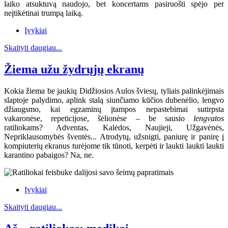
laiko atsuktuvą naudojo, bet koncertams pasiruošti spėjo per
neįtikėtinai trumpą laiką.
Įvykiai
Skaityti daugiau...
Žiema užu žydrųjų ekranų
Kokia žiema be jaukių Didžiosios Aulos šviesų, tyliais palinkėjimais
slaptoje palydimo, aplink stalą siunčiamo kūčios dubenėlio, lengvo
džiaugsmo, kai egzaminų įtampos nepastebimai sutirpsta
vakaronėse, repeticijose, šėlionėse – be sausio
lengvatos
ratiliokams? Adventas, Kalėdos, Naujieji, Užgavėnės,
Nepriklausomybės šventės... Atrodytų, užsnigti, paniurę ir panirę į
kompiuterių ekranus turėjome tik tūnoti, kerpėti ir laukti laukti laukti
karantino pabaigos? Na, ne.
Įvykiai
Skaityti daugiau...