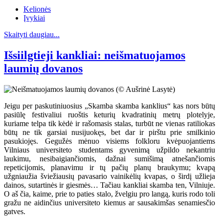
Kelionės
Įvykiai
Skaityti daugiau...
Išsiilgtieji kankliai: neišmatuojamos
laumių dovanos
Jeigu per paskutiniuosius „Skamba skamba kanklius“ kas nors būtų
pasiūlę festivaliui ruoštis keturių kvadratinių metrų plotelyje,
kuriame telpa tik kėdė ir rašomasis stalas, turbūt ne vienas ratiliokas
būtų ne tik garsiai nusijuokęs, bet dar ir pirštu prie smilkinio
pasukiojęs. Gegužės mėnuo visiems folkloru kvėpuojantiems
Vilniaus universiteto studentams gyvenimą užpildo nekantriu
laukimu, nesibaigiančiomis, dažnai sumišimą atnešančiomis
repeticijomis, planavimu ir tų pačių planų braukymu; kvapą
užgniaužia šviežiausių pavasario vainikėlių kvapas, o širdį užlieja
dainos, sutartinės ir giesmės… Tačiau kankliai skamba ten, Vilniuje.
O aš čia, kaime, prie to paties stalo, žvelgiu pro langą, kuris rodo toli
gražu ne aidinčius universiteto kiemus ar sausakimšas senamiesčio
gatves.