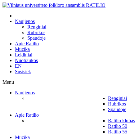
Naujienos
Renginiai
Rubrikos
Spaudoje
Apie Ratilio
Muzika
Leidiniai
Nuotraukos
EN
Susisiek
Menu
Naujienos
Renginiai
Rubrikos
Spaudoje
Apie Ratilio
Ratilio klubas
Ratilio 50
Ratilio 55
Muzika