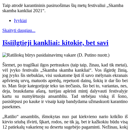
Taip atrodė karantininis pasiruošimas šių metų festivaliui „Skamba
skamba kankliai 2021“.
Įvykiai
Skaityti daugiau...
Išsiilgtieji kankliai: kitokie, bet savi
Šiemet, po tragiškai ilgos pertraukos (taip taip, žinau, kad tik metai),
vėl įvyko festivalis „Skamba skamba kankliai“. Vos išgirdę žinią,
jog įvyks šis stebuklas, visi suskatome lįsti iš savo mėlynais ekranais
apšviestų urvų, matuotis aprėdų, repetuoti dainų, šokių ir dar šio bei
to. Man šioje kategorijoje teko tas trečiasis, šio bei to, variantas, nes,
deja, braukdama ašarą, turėjau apleisti mintį dalyvauti festivalyje
kartu su numylėtuoju ansambliu. Tad stebėjau viską iš šono,
pasislėpusi po kauke ir visaip kaip bandydama užmaskuoti karantino
pasekmes.
„Ratilio“ ansamblis, išmokytas nuo pat kiekvieno nario krikšto iš
kirvio sriubą išvirti, šįkart, rodos, ne tik ją, bet ir kažkokiu būdu visą
12 patiekalų vakarienę su desertu sugebėjo pagaminti. Nežinau, kokį