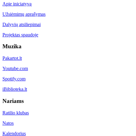
Apie iniciatyvą
Užsiėmimų aprašymas
Dalyvių atsiliepimai
Projektas spaudoje
Muzika
Pakartot.lt
Youtube.com
Spotify.com
iBiblioteka.lt
Nariams
Ratilio klubas
Natos
Kalendorius