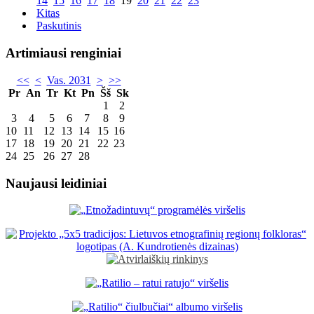
14
15
16
17
18
19
20
21
22
23
Kitas
Paskutinis
Artimiausi renginiai
<<
<
Vas. 2031
>
>>
Pr
An
Tr
Kt
Pn
Šš
Sk
1
2
3
4
5
6
7
8
9
10
11
12
13
14
15
16
17
18
19
20
21
22
23
24
25
26
27
28
Naujausi leidiniai