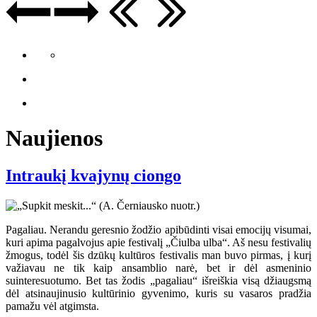
Naujienos
Intraukį kvajynų ciongo
Pagaliau. Nerandu geresnio žodžio apibūdinti visai emocijų visumai,
kuri apima pagalvojus apie festivalį „Čiulba ulba“. Aš nesu festivalių
žmogus, todėl šis dzūkų kultūros festivalis man buvo pirmas, į kurį
važiavau ne tik kaip ansamblio narė, bet ir dėl asmeninio
suinteresuotumo. Bet tas žodis „pagaliau“ išreiškia visą džiaugsmą
dėl atsinaujinusio kultūrinio gyvenimo, kuris su vasaros pradžia
pamažu vėl atgimsta.