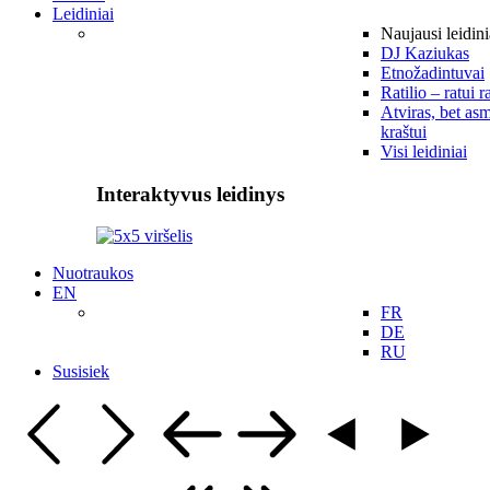
Leidiniai
Naujausi leidini
DJ Kaziukas
Etnožadintuvai
Ratilio – ratui r
Atviras, bet asm
kraštui
Visi leidiniai
Interaktyvus leidinys
Nuotraukos
EN
FR
DE
RU
Susisiek