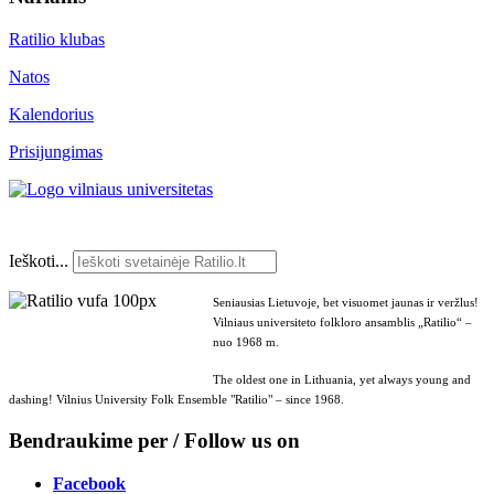
Ratilio klubas
Natos
Kalendorius
Prisijungimas
Ieškoti...
Seniausias Lietuvoje, bet visuomet jaunas ir veržlus!
Vilniaus universiteto folkloro ansamblis „Ratilio“ –
nuo 1968 m.
The oldest one in Lithuania, yet always young and
dashing! Vilnius University Folk Ensemble "Ratilio" – since 1968.
Bendraukime per / Follow us on
Facebook