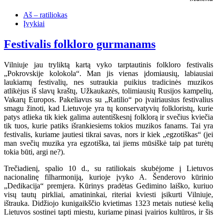
Aš – ratiliokas
Įvykiai
Festivalis folkloro gurmanams
Vilniuje jau tryliktą kartą vyko tarptautinis folkloro festivalis
„Pokrovskije kolokola“. Man jis vienas įdomiausių, labiausiai
laukiamų festivalių, nes sutraukia puikius tradicinės muzikos
atlikėjus iš slavų kraštų, Užkaukazės, tolimiausių Rusijos kampelių,
Vakarų Europos. Pakeliavus su „Ratilio“ po įvairiausius festivalius
smagu žinoti, kad Lietuvoje yra tų konservatyvių folkloristų, kurie
patys atlieka tik kiek galima autentiškesnį folklorą ir svečius kviečia
tik tuos, kurie patiks išrankiesiems tokios muzikos fanams. Tai yra
festivalis, kuriame jautiesi tikrai savas, nors ir kiek „egzotiškas“ (jei
man svečių muzika yra egzotiška, tai jiems mūsiškė taip pat turėtų
tokia būti, argi ne?).
Trečiadienį, spalio 10 d., su ratiliokais skubėjome į Lietuvos
nacionalinę filharmoniją, kurioje įvyko A. Šenderovo kūrinio
„Dedikacija“ premjera. Kūrinys pradėtas Gedimino laiško, kuriuo
visų tautų pirkliai, amatininkai, riteriai kviesti įsikurti Vilniuje,
ištrauka. Didžiojo kunigaikščio kvietimas 1323 metais nutiesė kelią
Lietuvos sostinei tapti miestu, kuriame pinasi įvairios kultūros, ir šis