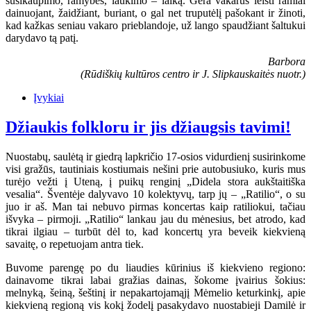
susikaupimo, ramybės, laukimo – laiką. Gera vakarus leisti ramiai
dainuojant, žaidžiant, buriant, o gal net truputėlį pašokant ir žinoti,
kad kažkas seniau vakaro prieblandoje, už lango spaudžiant šaltukui
darydavo tą patį.
Barbora
(Rūdiškių kultūros centro ir J. Slipkauskaitės nuotr.)
Įvykiai
Džiaukis folkloru ir jis džiaugsis tavimi!
Nuostabų, saulėtą ir giedrą lapkričio 17-osios vidurdienį susirinkome
visi gražūs, tautiniais kostiumais nešini prie autobusiuko, kuris mus
turėjo vežti į Uteną, į puikų renginį „Didela stora aukštaitiška
vesalia“. Šventėje dalyvavo 10 kolektyvų, tarp jų – „Ratilio“, o su
juo ir aš. Man tai nebuvo pirmas koncertas kaip ratiliokui, tačiau
išvyka – pirmoji. „Ratilio“ lankau jau du mėnesius, bet atrodo, kad
tikrai ilgiau – turbūt dėl to, kad koncertų yra beveik kiekvieną
savaitę, o repetuojam antra tiek.
Buvome parengę po du liaudies kūrinius iš kiekvieno regiono:
dainavome tikrai labai gražias dainas, šokome įvairius šokius:
melnyką, šeiną, šeštinį ir nepakartojamąjį Mėmelio keturkinkį, apie
kiekvieną regioną vis kokį žodelį pasakydavo nuostabieji Damilė ir