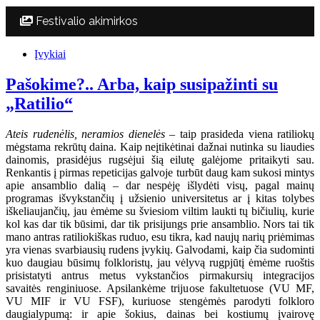
Festivalio akimirkos
Įvykiai
Pašokime?.. Arba, kaip susipažinti su
„Ratilio“
Ateis rudenėlis, neramios dienelės
– taip prasideda viena ratiliokų
mėgstama rekrūtų daina. Kaip neįtikėtinai dažnai nutinka su liaudies
dainomis, prasidėjus rugsėjui šią eilutę galėjome pritaikyti sau.
Renkantis į pirmas repeticijas galvoje turbūt daug kam sukosi mintys
apie ansamblio dalią – dar nespėję išlydėti visų, pagal mainų
programas išvykstančių į užsienio universitetus ar į kitas tolybes
iškeliaujančių, jau ėmėme su šviesiom viltim laukti tų bičiulių, kurie
kol kas dar tik būsimi, dar tik prisijungs prie ansamblio. Nors tai tik
mano antras ratiliokiškas ruduo, esu tikra, kad naujų narių priėmimas
yra vienas svarbiausių rudens įvykių. Galvodami, kaip čia sudominti
kuo daugiau būsimų folkloristų, jau vėlyvą rugpjūtį ėmėme ruoštis
prisistatyti antrus metus vykstančios pirmakursių integracijos
savaitės renginiuose. Apsilankėme trijuose fakultetuose (VU MF,
VU MIF ir VU FSF), kuriuose stengėmės parodyti folkloro
daugialypumą: ir apie šokius, dainas bei kostiumų įvairovę