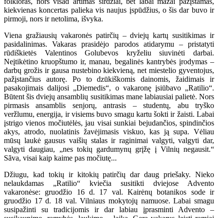
folkloras, nors visad artimas širdžiai, bet labai mažai pažįstamas,
kiekvienas koncertas palieka vis naujus įspūdžius, o šis dar buvo ir
pirmoji, nors ir netolima, išvyka.
Viena gražiausių vakaronės patirčių – dviejų kartų susitikimas ir
pasidalinimas. Vakaras prasidėjo parodos atidarymu – pristatyti
rūdiškietės Valentinos Golubevos kryželiu siuvinėti darbai.
Neįtikėtino kruopštumo ir, manau, begalinės kantrybės įrodymas –
darbų grožis ir gausa nustebino kiekvieną, net miestelio gyventojus,
pažįstančius autorę. Po to dzūkiškomis dainomis, žaidimais ir
pasakojimais dalijosi „Diemedis“, o vakaronę įsiūbavo „Ratilio“.
Būtent šis dviejų ansamblių susitikimas mane labiausiai palietė. Nors
pirmasis ansamblis senjorų, antrasis – studentų, abu tryško
veržlumu, energija, ir visiems buvo smagu kartu šokti ir žaisti. Labai
įstrigo vienos močiutėlės, jau visai sunkiai bejudančios, spindinčios
akys, atrodo, nuolatinis žavėjimasis viskuo, kas ją supa. Vėliau
mūsų laukė gausus vaišių stalas ir raginimai valgyti, valgyti dar,
valgyti daugiau, „nes tokių gardumynų grįžę į Vilnių negausit.“
Sãva, visai kaip kaime pas močiutę...
Džiugu, kad tokių ir kitokių patirčių dar daug priešaky. Nieko
nelaukdamas „Ratilio“ kviečia susitikti dviejose Advento
vakaronėse: gruodžio 16 d. 17 val. Kairėnų botanikos sode ir
gruodžio 17 d. 18 val. Vilniaus mokytojų namuose. Labai smagu
susipažinti su tradicijomis ir dar labiau įprasminti Advento –