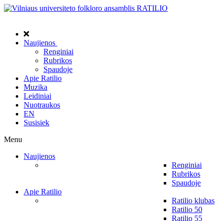
Naujienos
Renginiai
Rubrikos
Spaudoje
Apie Ratilio
Muzika
Leidiniai
Nuotraukos
EN
Susisiek
Menu
Naujienos
Renginiai
Rubrikos
Spaudoje
Apie Ratilio
Ratilio klubas
Ratilio 50
Ratilio 55