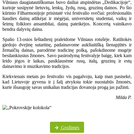
Vilniaus daugiatautiškumas buvo dailiai atspindėtas „Dedikacijoje“,
kurioje susipynė lietuvių, lenkų, žydų, rusų, gruzinų dainos. Po šio
kūrinio Filharmonijoje prisistatė visi festivalio svečiai: profesionalūs
liaudies dainų atlikėjai ir mėgėjai, universitetų studentai, vaikų ir
šeimų folkloro ansambliai, dainų pateikėjos. Koncertą vainikavo
bendra dalyvių daina.
Spalio 13-osios šeštadienį praleidome Vilniaus rotušėje. Ratiliokės
giedojo dvejinę sutartinę, padainavome aukštaitišką šienapjūtės ir
žemaičių dainas, parodėme tradicinę polką, pašokdinome mugėje
besilankiusius žmones. Savo pasirodymą festivalyje baigę, kiek kam
leido jėgos ir laikas, pasiklausėme rusų, italų, gruzinų ir estų
dainavimo ir muzikavimo tradicijos.
Kiekvienais metais po festivalio vis pagalvoju, kaip man pasisekė,
kad Lietuvoje gyvena ir į šalį atvyksta tokie nuostabūs žmonės,
kurie išsaugoję savas unikalias tradicijas dovanoja progą jas pažinti.
Milda P.
Daugiau festivalio nuotraukų „Pokrovskije kolokola“ „Facebook“ paskyroje
Grožimės