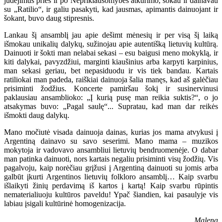
judėjimus prieš ir po Nepriklausomybės atkūrimo, šokau ir dainavau
su „Ratilio“, ir galiu pasakyti, kad jausmas, apimantis dainuojant ir
šokant, buvo daug stipresnis.
Lankau šį ansamblį jau apie dešimt mėnesių ir per visą šį laiką
išmokau unikalių dalykų, sužinojau apie autentišką lietuvių kultūrą.
Dainuoti ir šokti man nelabai sekasi – esu baigusi meno mokyklą, ir
kiti dalykai, pavyzdžiui, marginti kiaušinius arba karpyti karpinius,
man sekasi geriau, bet nepasiduodu ir vis tiek bandau. Kartais
ratiliokai man padeda, raiškiai dainuoja šalia manęs, kad aš galėčiau
prisiminti žodžius. Koncerte pamiršau šokį ir susinervinusi
paklausiau ansamblioko: „Į kurią pusę man reikia suktis?“, o jo
atsakymas buvo: „Pagal saulę“... Supratau, kad man dar reikės
išmokti daug dalykų.
Mano močiutė visada dainuoja dainas, kurias jos mama atvykusi į
Argentiną dainavo su savo seserimi. Mano mama – muzikos
mokytoja ir vadovavo ansambliui lietuvių bendruomenėje. O dabar
man patinka dainuoti, nors kartais negaliu prisiminti visų žodžių. Vis
pagalvoju, kaip norėčiau grįžusi į Argentiną dainuoti su jomis arba
galbūt įkurti Argentinos lietuvių folkloro ansamblį… Kaip svarbu
išlaikyti žinių perdavimą iš kartos į kartą! Kaip svarbu rūpintis
nematerialiuoju kultūros paveldu! Ypač šiandien, kai pasaulyje vis
labiau įsigali kultūrinė homogenizacija.
Malena