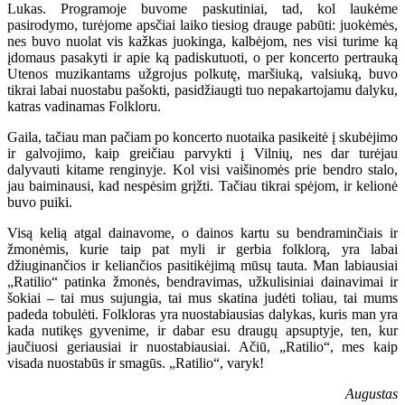
Lukas. Programoje buvome paskutiniai, tad, kol laukėme
pasirodymo, turėjome apsčiai laiko tiesiog drauge pabūti: juokėmės,
nes buvo nuolat vis kažkas juokinga, kalbėjom, nes visi turime ką
įdomaus pasakyti ir apie ką padiskutuoti, o per koncerto pertrauką
Utenos muzikantams užgrojus polkutę, maršiuką, valsiuką, buvo
tikrai labai nuostabu pašokti, pasidžiaugti tuo nepakartojamu dalyku,
katras vadinamas Folkloru.
Gaila, tačiau man pačiam po koncerto nuotaika pasikeitė į skubėjimo
ir galvojimo, kaip greičiau parvykti į Vilnių, nes dar turėjau
dalyvauti kitame renginyje. Kol visi vaišinomės prie bendro stalo,
jau baiminausi, kad nespėsim grįžti. Tačiau tikrai spėjom, ir kelionė
buvo puiki.
Visą kelią atgal dainavome, o dainos kartu su bendraminčiais ir
žmonėmis, kurie taip pat myli ir gerbia folklorą, yra labai
džiuginančios ir keliančios pasitikėjimą mūsų tauta. Man labiausiai
„Ratilio“ patinka žmonės, bendravimas, užkulisiniai dainavimai ir
šokiai – tai mus sujungia, tai mus skatina judėti toliau, tai mums
padeda tobulėti. Folkloras yra nuostabiausias dalykas, kuris man yra
kada nutikęs gyvenime, ir dabar esu draugų apsuptyje, ten, kur
jaučiuosi geriausiai ir nuostabiausiai. Ačiū, „Ratilio“, mes kaip
visada nuostabūs ir smagūs. „Ratilio“, varyk!
Augustas