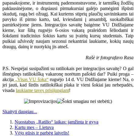
papasakojome, ir instrumentų pademonstravome, ir tarmiškų žodžių
paklausinėjome, o drąsiausi pirmakursiai galėjo pamėginti išpūsti
skudutį, ragą bei ožragį. Kai kuriems stiprių plaučių savininkams tai
pavyko iš pirmo karto, tad, kviesdami į ansamblį, suokalbiškai
pamirksėjome jiems. Integracijos savaitę baigėme VU Didžiajame
kieme, kur šiltą rugsėjo 6-osios vakarą praleidom šėliodami ir
šokdami tradicinius šokius kartu su įvairių kursų studentais. Taip
puikiai
užsivedę
naujam sezonui nekantriai laukiame, kokių naujų
draugų, dainų ir nuotykių jis atneš.
Rašė ir fotografavo Rasa
P.S. Nespėjai susipažinti su ratiliokais per integracijos savaitę? O gal
išmėginęs ratiliokišką vakaronę norėtum pašokti dar? Puiki proga –
akcija
„Visas VU šoka“
rugsėjo 14 d. VU Didžiajame kieme! Na, o
jei jauti, kad širdis ratiliokiškai plaka ir vieni šokiai jau nebepadės,
visada
laukiame tavęs prisijungiant
!
Skaityti daugiau...
Nuostabus „Ratilio“ laikas: įamžinta ir gyva
Kartu mes – Lietuva
Vėjo gūsis ir parbėg laivelis!