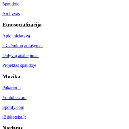
Spaudoje
Archyvas
Etnosocializacija
Apie iniciatyvą
Užsiėmimų aprašymas
Dalyvių atsiliepimai
Projektas spaudoje
Muzika
Pakartot.lt
Youtube.com
Spotify.com
iBiblioteka.lt
Nariams