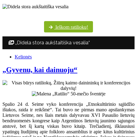
Šventės dalyvių margumynas Utenos kultūros centro nuotraukų albume
Ieškom ratiliokų!
„Didela stora aukštaitiška vesalia“
Kelionės
„Gyvenu, kai dainuoju“
Spalio 24 d. Seime vyko konferencija „Etnokultūrinio sąjūdžio
ištakos, raida ir reikšmė“. Tai buvo ne pirmas mano apsilankymas
Lietuvos Seime, nes šiais metais dalyvavau XVI Pasaulio lietuvių
bendruomenės kongrese kaip Argentinos lietuvių jaunimo sąjungos
atstovė, bet šį kartą viskas buvo kitaip. Trečiadienį, išklausiusi
ypatingų liudijimų apie folkloro ansamblius ir apie kitus kultūrinius