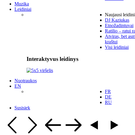
Muzika
Leidiniai
Naujausi leidini
DJ Kaziukas
Etnožadintuvai
Ratilio – ratui r
Atviras, bet asm
kraštui
Visi leidiniai
Interaktyvus leidinys
Nuotraukos
EN
FR
DE
RU
Susisiek