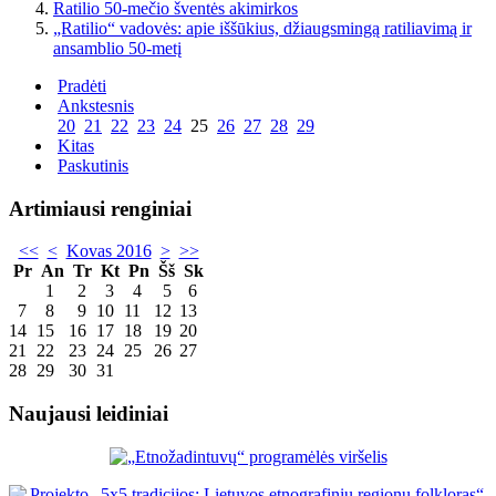
Ratilio 50-mečio šventės akimirkos
„Ratilio“ vadovės: apie iššūkius, džiaugsmingą ratiliavimą ir
ansamblio 50-metį
Pradėti
Ankstesnis
20
21
22
23
24
25
26
27
28
29
Kitas
Paskutinis
Artimiausi renginiai
<<
<
Kovas 2016
>
>>
Pr
An
Tr
Kt
Pn
Šš
Sk
1
2
3
4
5
6
7
8
9
10
11
12
13
14
15
16
17
18
19
20
21
22
23
24
25
26
27
28
29
30
31
Naujausi leidiniai