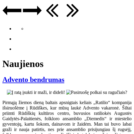
Naujienos
Advento bendrumas
Pirmąją žiemos dieną baltais apsnigtais keliais „Ratilio“ kompanija
išsiruošėme į Rūdiškes, kur mūsų laukė Advento vakaronė. Šiltai
priimti Rūdiškių kultūros centro, buvusios ratiliokės Augustės
Gaidytės-Palaitienės, folkloro ansamblio „Diemedis“ ir miestelio
gyventojų, kartu šokom, dainavom ir žaidėm. Man tai buvo labai
graži ir nauja patirtis, nes prie ansamblio prisijungiau šį rugsėjį,