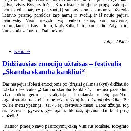
galva, visos išvykos idėją. Kazachstane turėjome progą įvairiopai
permąstyti tapatybę: per santykį su buvusiomis kartomis, užsienio
lietuvio prizmę, paraleles tarp namų ir svečių, ir iš naujo pajusti
bendrystę. Visur megzti ryšį padėjo daina, kuri suvienija,
sujungdama balsus – ir to, kuris šalia, ir to, kuris kitoj šaly, ir to,
kuris kadaise buvo... Dainuokime!
Julija Vilkaitė
Kelionės
Didžiausias emocijų užtaisas – festivalis
„Skamba skamba kankliai“
Dar nespėjus išblėsti emocijoms po (drąsiai galima sakyti) didžiausio
folkloro festivalio „Skamba skamba kankliai“, norėtųsi pasidalinti
visu patirtu gėriu su skaitytojais. Pirmiausia reikėtų padėkoti
organizatoriams, kad turime tokį reiškinį kaip
Skambakankliai
. Be
to, šie metai ypatingi – tai 45-ieji festivalio metai. Labai džiugu, jog
šis festivalis gyvavo, gyvuoja ir, tikiuosi, gyvuos dar bent pusę
amželio!
„Ratilio“ pradėjo savo pasirodymų ciklą Vilniaus rotušėje, fotografo