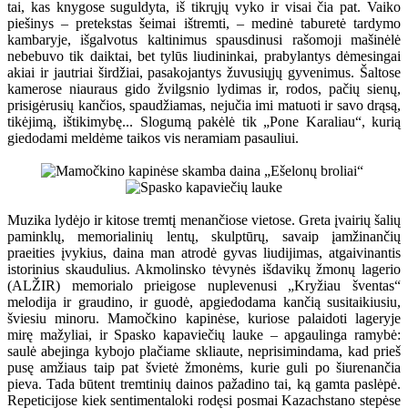
tai, kas knygose suguldyta, iš tikrųjų vyko ir visai čia pat. Vaiko
piešinys – pretekstas šeimai ištremti, – medinė taburetė tardymo
kambaryje, išgalvotus kaltinimus spausdinusi rašomoji mašinėlė
nebebuvo tik daiktai, bet tylūs liudininkai, prabylantys dėmesingai
akiai ir jautriai širdžiai, pasakojantys žuvusiųjų gyvenimus. Šaltose
kamerose niauraus gido žvilgsnio lydimas ir, rodos, pačių sienų,
prisigėrusių kančios, spaudžiamas, nejučia imi matuoti ir savo drąsą,
tikėjimą, ištikimybę... Slogumą pakėlė tik „Pone Karaliau“, kurią
giedodami meldėme taikos vis neramiam pasauliui.
Muzika lydėjo ir kitose tremtį menančiose vietose. Greta įvairių šalių
paminklų, memorialinių lentų, skulptūrų, savaip įamžinančių
praeities įvykius, daina man atrodė gyvas liudijimas, atgaivinantis
istorinius skaudulius. Akmolinsko tėvynės išdavikų žmonų lagerio
(ALŽIR) memorialo prieigose nuplevenusi „Kryžiau šventas“
melodija ir graudino, ir guodė, apgiedodama kančią susitaikiusiu,
šviesiu minoru. Mamočkino kapinėse, kuriose palaidoti lageryje
mirę mažyliai, ir Spasko kapaviečių lauke – apgaulinga ramybė:
saulė abejinga kybojo plačiame skliaute, neprisimindama, kad prieš
pusę amžiaus taip pat švietė žmonėms, kurie guli po šiurenančia
pieva. Tada būtent tremtinių dainos pažadino tai, ką gamta paslėpė.
Repeticijose kiek sentimentaloki rodęsi posmai Kazachstano stepėse