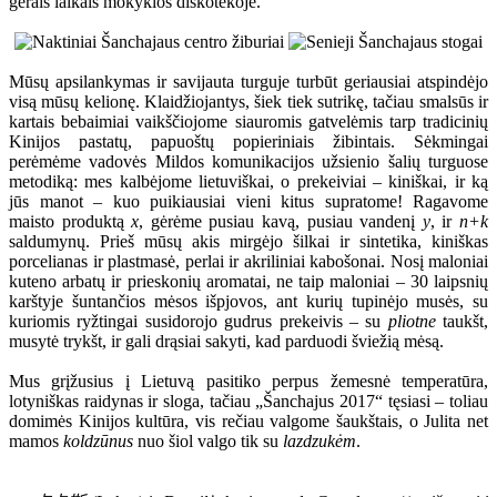
gerais laikais mokyklos diskotekoje.
Mūsų apsilankymas ir savijauta turguje turbūt geriausiai atspindėjo
visą mūsų kelionę. Klaidžiojantys, šiek tiek sutrikę, tačiau smalsūs ir
kartais bebaimiai vaikščiojome siauromis gatvelėmis tarp tradicinių
Kinijos pastatų, papuoštų popieriniais žibintais. Sėkmingai
perėmėme vadovės Mildos komunikacijos užsienio šalių turguose
metodiką: mes kalbėjome lietuviškai, o prekeiviai – kiniškai, ir ką
jūs manot – kuo puikiausiai vieni kitus supratome! Ragavome
maisto produktą
x
, gėrėme pusiau kavą, pusiau vandenį
y
, ir
n+k
saldumynų. Prieš mūsų akis mirgėjo šilkai ir sintetika, kiniškas
porcelianas ir plastmasė, perlai ir akriliniai kabošonai. Nosį maloniai
kuteno arbatų ir prieskonių aromatai, ne taip maloniai – 30 laipsnių
karštyje šuntančios mėsos išpjovos, ant kurių tupinėjo musės, su
kuriomis ryžtingai susidorojo gudrus prekeivis – su
pliotne
taukšt,
musytė trykšt, ir gali drąsiai sakyti, kad parduodi šviežią mėsą.
Mus grįžusius į Lietuvą pasitiko perpus žemesnė temperatūra,
lotyniškas raidynas ir sloga, tačiau „Šanchajus 2017“ tęsiasi – toliau
domimės Kinijos kultūra, vis rečiau valgome šaukštais, o Julita net
mamos
koldzūnus
nuo šiol valgo tik su
lazdzukėm
.