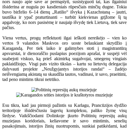
nors naujo apie save ar permąstyti, susistyguoti tai, kas ilgainiui
išsiderina ar nugula po kasdieniais rūpesčiais minčių dugne. Tokia
buvo birželio 6–14 dienų „Ratilio“ išvyka į Kazachstaną – jautri,
tautiška ir ypač praturtinanti – turbūt kiekvienas grįžome šį tą
apgalvoję, ko nors pasisėmę ir naujaip išvydę tiek Lietuvą, tiek save
pačius.
Viena vertus, progų reflektuoti ilgai ieškoti nereikėjo – vien ko
vertos 9 valandos Maskvos oro uoste belaukiant skrydžio į
Karagandą. Per tiek laiko ir galimybes stoti į magistrantūrą
apsvarstai, ir dienoraščio puslapius poezijom aprašai, ir suspėji vėl
suabejoti viskuo, ką prieš akimirką sugalvojai, smegenų vingiais
paklaidžiojęs. Visgi pats vizito tikslas – kartu su lietuvių delegacija
dalyvauti projekte „Neužgyjantys istorijos randai“ – žadėjo
neišvengiamą akistatą su skaudžia tautos, vadinasi, ir savo, praeitimi,
tad peno mintims tikrai netrūko.
Esu tikra, kad jau pirmoji pažintis su Karlagu, Prancūzijos dydžio
teritorijoje išsidėsčiusiu lagerių kompleksu, paliko žymę visų
širdyse. Vaikščiodami Dolinkoje įkurto Politinių represijų aukų
muziejaus koridoriais, keliavome ir savo mintimis, senelių
pasakojimais, istorijos žinių nuotrupomis, sunkiai patikėdami, kad