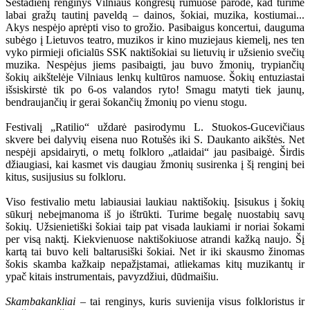
Šeštadienį renginys Vilniaus kongresų rūmuose parodė, kad turime
labai gražų tautinį paveldą – dainos, šokiai, muzika, kostiumai...
Akys nespėjo aprėpti viso to grožio. Pasibaigus koncertui, dauguma
subėgo į Lietuvos teatro, muzikos ir kino muziejaus kiemelį, nes ten
vyko pirmieji oficialūs SSK naktišokiai su lietuvių ir užsienio svečių
muzika. Nespėjus jiems pasibaigti, jau buvo žmonių, trypiančių
šokių aikštelėje Vilniaus lenkų kultūros namuose. Šokių entuziastai
išsiskirstė tik po 6-os valandos ryto! Smagu matyti tiek jaunų,
bendraujančių ir gerai šokančių žmonių po vienu stogu.
Festivalį „Ratilio“ uždarė pasirodymu L. Stuokos-Gucevičiaus
skvere bei dalyvių eisena nuo Rotušės iki S. Daukanto aikštės. Net
nespėji apsidairyti, o metų folkloro „atlaidai“ jau pasibaigė. Širdis
džiaugiasi, kai kasmet vis daugiau žmonių susirenka į šį renginį bei
kitus, susijusius su folkloru.
Viso festivalio metu labiausiai laukiau naktišokių. Įsisukus į šokių
sūkurį nebeįmanoma iš jo ištrūkti. Turime begalę nuostabių savų
šokių. Užsienietiški šokiai taip pat visada laukiami ir noriai šokami
per visą naktį. Kiekvienuose naktišokiuose atrandi kažką naujo. Šį
kartą tai buvo keli baltarusiški šokiai. Net ir iki skausmo žinomas
šokis skamba kažkaip nepažįstamai, atliekamas kitų muzikantų ir
ypač kitais instrumentais, pavyzdžiui, dūdmaišiu.
Skambakankliai
– tai renginys, kuris suvienija visus folkloristus ir