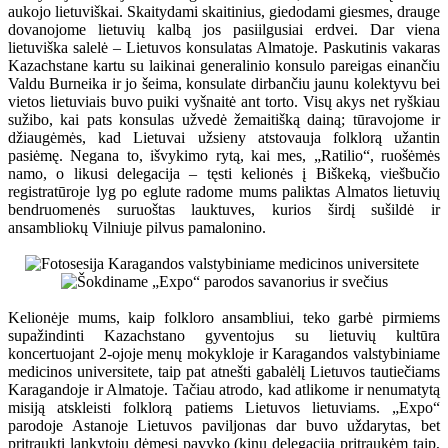
aukojo lietuviškai. Skaitydami skaitinius, giedodami giesmes, drauge
dovanojome lietuvių kalbą jos pasiilgusiai erdvei. Dar viena
lietuviška salelė – Lietuvos konsulatas Almatoje. Paskutinis vakaras
Kazachstane kartu su laikinai generalinio konsulo pareigas einančiu
Valdu Burneika ir jo šeima, konsulate dirbančiu jaunu kolektyvu bei
vietos lietuviais buvo puiki vyšnaitė ant torto. Visų akys net ryškiau
sužibo, kai pats konsulas užvedė žemaitišką dainą; tūravojome ir
džiaugėmės, kad Lietuvai užsieny atstovauja folklorą užantin
pasiėmę. Negana to, išvykimo rytą, kai mes, „Ratilio“, ruošėmės
namo, o likusi delegacija – tęsti kelionės į Biškeką, viešbučio
registratūroje lyg po eglute radome mums paliktas Almatos lietuvių
bendruomenės suruoštas lauktuves, kurios širdį sušildė ir
ansambliokų Vilniuje pilvus pamalonino.
Kelionėje mums, kaip folkloro ansambliui, teko garbė pirmiems
supažindinti Kazachstano gyventojus su lietuvių kultūra
koncertuojant 2-ojoje menų mokykloje ir Karagandos valstybiniame
medicinos universitete, taip pat atnešti gabalėlį Lietuvos tautiečiams
Karagandoje ir Almatoje. Tačiau atrodo, kad atlikome ir nenumatytą
misiją atskleisti folklorą patiems Lietuvos lietuviams. „Expo“
parodoje Astanoje Lietuvos paviljonas dar buvo uždarytas, bet
pritraukti lankytojų dėmesį pavyko (kinų delegaciją pritraukėm taip,