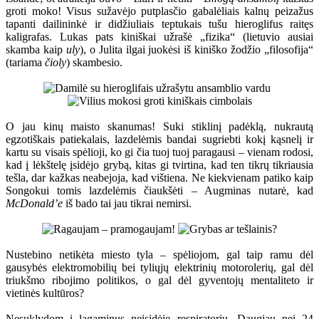
groti moko! Visus sužavėjo putplasčio gabalėliais kalnų peizažus
tapanti dailininkė ir didžiuliais teptukais tušu hieroglifus raitęs
kaligrafas. Lukas pats kiniškai užrašė „fizika“ (lietuvio ausiai
skamba kaip
uly
), o Julita ilgai juokėsi iš kiniško žodžio „filosofija“
(tariama
čioly
) skambesio.
O jau kinų maisto skanumas! Suki stiklinį padėklą, nukrautą
egzotiškais patiekalais, lazdelėmis bandai sugriebti kokį kąsnelį ir
kartu su visais spėlioji, ko gi čia tuoj tuoj paragausi – vienam rodosi,
kad į lėkštelę įsidėjo grybą, kitas gi tvirtina, kad ten tikrų tikriausia
tešla, dar kažkas neabejoja, kad vištiena. Ne kiekvienam patiko kaip
Songokui tomis lazdelėmis čiaukšėti – Augminas nutarė, kad
McDonald’e
iš bado tai jau tikrai nemirsi.
Nustebino netikėta miesto tyla – spėliojom, gal taip ramu dėl
gausybės elektromobilių bei tyliųjų elektrinių motorolerių, gal dėl
triukšmo ribojimo politikos, o gal dėl gyventojų mentaliteto ir
vietinės kultūros?
Nesuklydom į lagaminus neįsidėję respiratorių. Daugiau nei 24