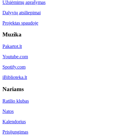
Užsiėmimų aprašymas
Dalyvių atsiliepimai
Projektas spaudoje
Muzika
Pakartot.lt
Youtube.com
Spotify.com
iBiblioteka.lt
Nariams
Ratilio klubas
Natos
Kalendorius
Prisijungimas