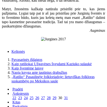
vidurdienį. Atrodo, kad metai bėga, o tai nesikeičia.
Matyt, žmonėms kažkaip natūralu prisirišti prie to, kas jiems
pažįstama. Lygiai taip pat ir aš jau prisirišau prie Jurginių šventės ir
to šventimo būdo, kuris jau keletą metų man esant „Ratilio“ dalimi
tapo kasmetine pavasarine tradicija. Tad tai yra mano džiaugsmas –
pasikartojimo džiaugsmas.
Augminas
Kelionės
Pavasarinės išdaigos
Kaip ratiliokai Užgavėnes švęsdami Kaziuko sulaukė
Kaip šventėme laisvę
Nauja knyga apie tautinius drabužius
„Ratilio“ Pasaulinėje folkloriadoje: lietuviškas folkloras
suskambėjo po Meksikos saule
Pradėti
Ankstesnis
22
23
24
25
26
27
28
29
30
31
Kitas
Paskutinis