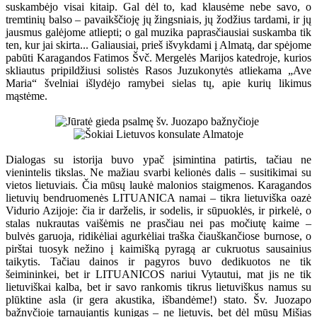
suskambėjo visai kitaip. Gal dėl to, kad klausėme nebe savo, o
tremtinių balso – pavaikščioję jų žingsniais, jų žodžius tardami, ir jų
jausmus galėjome atliepti; o gal muzika paprasčiausiai suskamba tik
ten, kur jai skirta... Galiausiai, prieš išvykdami į Almatą, dar spėjome
pabūti Karagandos Fatimos Švč. Mergelės Marijos katedroje, kurios
skliautus pripildžiusi solistės Rasos Juzukonytės atliekama „Ave
Maria“ švelniai išlydėjo ramybei sielas tų, apie kurių likimus
mąstėme.
Dialogas su istorija buvo ypač įsimintina patirtis, tačiau ne
vienintelis tikslas. Ne mažiau svarbi kelionės dalis – susitikimai su
vietos lietuviais. Čia mūsų laukė malonios staigmenos. Karagandos
lietuvių bendruomenės LITUANICA namai – tikra lietuviška oazė
Vidurio Azijoje: čia ir darželis, ir sodelis, ir sūpuoklės, ir pirkelė, o
stalas nukrautas vaišėmis ne prasčiau nei pas močiutę kaime –
bulvės garuoja, ridikėliai agurkėliai traška čiauškančiose burnose, o
pirštai tuosyk nežino į kaimišką pyragą ar cukruotus sausainius
taikytis. Tačiau dainos ir pagyros buvo dedikuotos ne tik
šeimininkei, bet ir LITUANICOS nariui Vytautui, mat jis ne tik
lietuviškai kalba, bet ir savo rankomis tikrus lietuviškus namus su
plūktine asla (ir gera akustika, išbandėme!) stato. Šv. Juozapo
bažnyčioje tarnaujantis kunigas – ne lietuvis, bet dėl mūsų Mišias