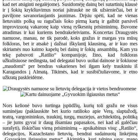
kad net atsiginti negalėjome). Susidomėję dainų bei sutartinių klausė
ir į šokių krykštavimus noriai įsitraukė ne tik užsieniečiai, bet ir
paviljone savanoriaujantis jaunimas. Drįsiu spėti, kad ne vienas
lietuvaitis polką su ragučiais šoko pirmą kartą ir galbūt parsiveš
improvizuotą vakaronę kaip vieną ryškesnių prisiminimų. Buvome
atradimas ir kai kuriems bendrakeleiviams. Koncertas Draugystės
namuose, manau, ne tik parodė, koks gražus ir margas yra mūsų
folkloras, bet ir atsakė į dažnai iškylantį klausimą, ar ir kuo mes
skiriamės nuo kaimo kapelų bei dainų ir šokių ansamblių. Kam yra
tekę pabuvoti „Ratilio“ kompanijoje, žino, kad folkloras
užkulisiuose nedingsta, tad delegatai buvo uoliai dainose ir šokiuose
„maudomi“ per bendras vakarienes bei ilgam kely traukiniu iš
Karagandos į Almatą. Tikimės, kad ir susibičiuliavome, ir etno
užkratą paskleidėme.
Nors kelionė buvo turtinga įspūdžių, kurių toli gražu ne visus
suminėjau (paklauskite bet kurio ratilioko apie Verą, slaptažodį,
teatrą, vargonininkus, traukinį, turgų, muziejus, architektūrą, politiką
– jie jums gyvai ir daug išsamiau papasakos, nei kad aš galėčiau
surašyti), išskirčiau vieną prisiminimą – apsikabinus visų: „Ratilio“,
delegacijos, Kazachstano lietuvių, bendrai sudainuotą linkėjimą
„Gyvuokim ilgiausius metus“. Akimirka, kuri talpina savy, mano