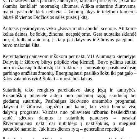
V. Daraškevičiaus parodos atidaryme, kuriame pristatytas „Skamba
skamba kankliai“ nuotraukų albumas. Atlikta atitartinė žiūrovams,
matyt, pasirodė kiek netikėta – žmonių akys ir telefonų kameros
lakstė iš vienos Didžiosios salės pusės į kitą.
Antrasis pasirodymas vyko „Eisva mudu abudu“ scenoje. Atlikome
kelias dainas, be šokių, žinoma, neapsiėjome. Gera nuotaika sklandė
ore, o, kalbant apie orą, jis taip pat dalyvius ir žiūrovus palepino –
buvo maloniai šilta.
Ketvirtadienį dainavom ir šokom per naktį VU Alumnato kiemelyje.
Dalyvių ir žiūrovų būrys pripildė visą kiemelį. Buvo galima sutikti
nuo mažiausių folkloristų iki folklore ir tautosakoje pasikausčiusių
garbingo amžiaus žmonių. Energingiausi pasiliko šokti iki pat galo –
3-ios valandos ryto! Šokiai – nuostabus laikas.
Sutartinių tako renginys pareikalavo daug jėgų ir kantrybės.
Rokantiškių piliavietė aidėjo nuo pučiamų ragų, skudučių bei
giedamų sutartinių. Pasibaigus kiekvieno ansamblio programai,
dalyviai ir žiūrovai sugužėjo ant kalno, kur vyko bendra visų
dalyvių programa. Vaizdas nuo piliavietės užburia: besileidžianti
saulė, giedras dangus ir sutartinių gaudesys – pasaka!
Ištvermingiausi naktį dar nubildėjo į naktišokius, o mieguisti
patraukė namolio. Juk kitos dienos rytą – generalinė repeticija!