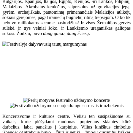
Bulgarijos, Ispanijos, Italijos, Egipto, Kenijos, Šri Lankos, Filipinų,
Malaizijos. Akrobatus keniečius, stipresnius už gravitacijos jėgą,
gyrėm, archajiškais, pantomimą primenančiais Malaizijos atlikėjų
šokiais gėrėjomės, pagal iraniečių būgnelių ritmą trepsėjom. O ko tik
nebuvo ratiliokams scenoje pasirodžius! Ir visos Žemaitijos gervės
sulėkė, ir trys velniai šoko, ir Laukžemio uraganiškas galiopas
sukosi. Žodžiu, buvo
daug garso, daug šviesų
.
Koncertavome ir kultūros centre. Vėliau ten susipažinome su
vaikais, kurie plėšydami raudonas popieriaus skiautes kūrė
darbelius, labai panašius į karpinius. Vilius kiniškus cimbolus
išbandė; ot atrakcija buvo – žiūri ir netiki –
žmogų-ansamblį
kažkas