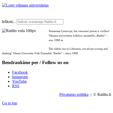
Ieškoti...
Seniausias Lietuvoje, bet visuomet jaunas ir veržlus!
Vilniaus universiteto folkloro ansamblis „Ratilio“ –
nuo 1968 m.
The oldest one in Lithuania, yet always young and
dashing! Vilnius University Folk Ensemble "Ratilio" – since 1968.
Bendraukime per / Follow us on
Facebook
Instagram
YouTube
RSS
Privatumo politika
| © Ratilio.lt
Go to top