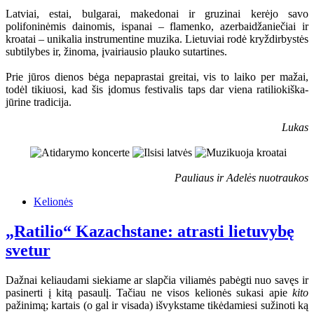
Latviai, estai, bulgarai, makedonai ir gruzinai kerėjo savo
polifoninėmis dainomis, ispanai – flamenko, azerbaidžaniečiai ir
kroatai – unikalia instrumentine muzika. Lietuviai rodė kryždirbystės
subtilybes ir, žinoma, įvairiausio plauko sutartines.
Prie jūros dienos bėga nepaprastai greitai, vis to laiko per mažai,
todėl tikiuosi, kad šis įdomus festivalis taps dar viena ratiliokiška-
jūrine tradicija.
Lukas
Pauliaus ir Adelės nuotraukos
Kelionės
„Ratilio“ Kazachstane: atrasti lietuvybę
svetur
Dažnai keliaudami siekiame ar slapčia viliamės pabėgti nuo savęs ir
pasinerti į kitą pasaulį. Tačiau ne visos kelionės sukasi apie
kito
pažinimą; kartais (o gal ir visada) išvykstame tikėdamiesi sužinoti ką