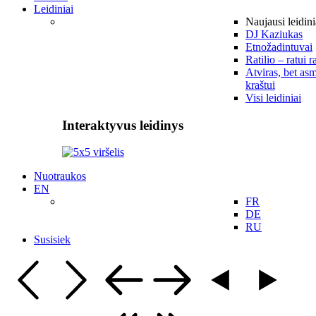
Leidiniai
Naujausi leidini
DJ Kaziukas
Etnožadintuvai
Ratilio – ratui r
Atviras, bet asm
kraštui
Visi leidiniai
Interaktyvus leidinys
Nuotraukos
EN
FR
DE
RU
Susisiek