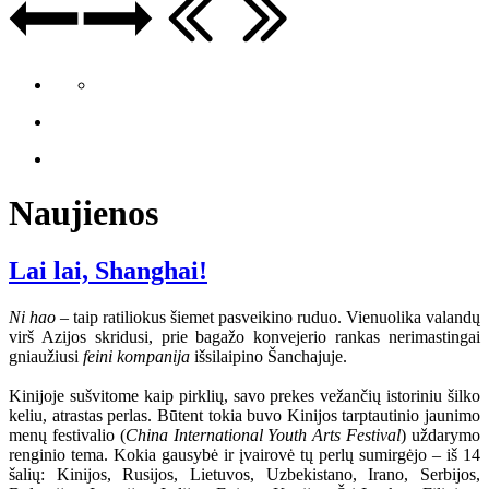
Naujienos
Lai lai, Shanghai!
Ni hao
– taip ratiliokus šiemet pasveikino ruduo. Vienuolika valandų
virš Azijos skridusi, prie bagažo konvejerio rankas nerimastingai
gniaužiusi
feini kompanija
išsilaipino Šanchajuje.
Kinijoje sušvitome kaip pirklių, savo prekes vežančių istoriniu šilko
keliu, atrastas perlas. Būtent tokia buvo Kinijos tarptautinio jaunimo
menų festivalio (
China International Youth Arts Festival
) uždarymo
renginio tema. Kokia gausybė ir įvairovė tų perlų sumirgėjo – iš 14
šalių: Kinijos, Rusijos, Lietuvos, Uzbekistano, Irano, Serbijos,