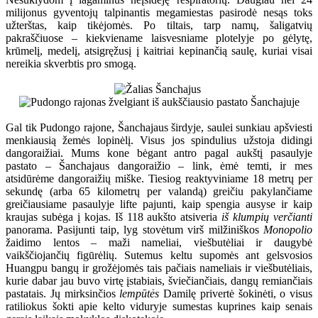
milijonus gyventojų talpinantis megamiestas pasirodė nesąs toks
užterštas, kaip tikėjomės. Po tiltais, tarp namų, šaligatvių
pakraščiuose – kiekviename laisvesniame plotelyje po gėlytę,
krūmelį, medelį, atsigręžusį į kaitriai kepinančią saulę, kuriai visai
nereikia skverbtis pro smogą.
Gal tik Pudongo rajone, Šanchajaus širdyje, saulei sunkiau apšviesti
menkiausią žemės lopinėlį. Visus jos spindulius užstoja didingi
dangoraižiai. Mums kone bėgant antro pagal aukštį pasaulyje
pastato – Šanchajaus dangoraižio – link, ėmė temti, ir mes
atsidūrėme dangoraižių miške. Tiesiog reaktyviniame 18 metrų per
sekundę (arba 65 kilometrų per valandą) greičiu pakylančiame
greičiausiame pasaulyje lifte pajunti, kaip spengia ausyse ir kaip
kraujas subėga į kojas. Iš 118 aukšto atsiveria
iš klumpių verčianti
panorama. Pasijunti taip, lyg stovėtum virš milžiniškos
Monopolio
žaidimo lentos – maži nameliai, viešbutėliai ir daugybė
vaikščiojančių figūrėlių. Sutemus keltu supomės ant gelsvosios
Huangpu bangų ir grožėjomės tais pačiais nameliais ir viešbutėliais,
kurie dabar jau buvo virtę įstabiais, šviečiančiais, dangų remiančiais
pastatais. Jų mirksinčios
lempūtės
Damilę privertė šokinėti, o visus
ratiliokus šokti apie kelto viduryje sumestas kuprines kaip senais