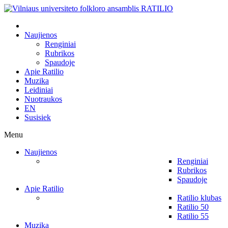
Naujienos
Renginiai
Rubrikos
Spaudoje
Apie Ratilio
Muzika
Leidiniai
Nuotraukos
EN
Susisiek
Menu
Naujienos
Renginiai
Rubrikos
Spaudoje
Apie Ratilio
Ratilio klubas
Ratilio 50
Ratilio 55
Muzika