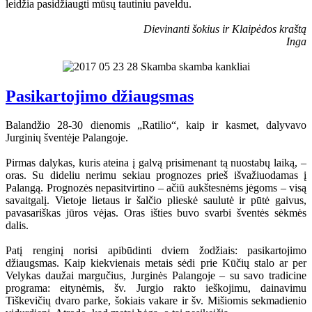
leidžia pasidžiaugti mūsų tautiniu paveldu.
Dievinanti šokius ir Klaipėdos kraštą
Inga
Pasikartojimo džiaugsmas
Balandžio 28-30 dienomis „Ratilio“, kaip ir kasmet, dalyvavo
Jurginių šventėje Palangoje.
Pirmas dalykas, kuris ateina į galvą prisimenant tą nuostabų laiką, –
oras. Su dideliu nerimu sekiau prognozes prieš išvažiuodamas į
Palangą. Prognozės nepasitvirtino – ačiū aukštesnėms jėgoms – visą
savaitgalį. Vietoje lietaus ir šalčio plieskė saulutė ir pūtė gaivus,
pavasariškas jūros vėjas. Oras išties buvo svarbi šventės sėkmės
dalis.
Patį renginį norisi apibūdinti dviem žodžiais: pasikartojimo
džiaugsmas. Kaip kiekvienais metais sėdi prie Kūčių stalo ar per
Velykas daužai margučius, Jurginės Palangoje – su savo tradicine
programa: eitynėmis, šv. Jurgio rakto ieškojimu, dainavimu
Tiškevičių dvaro parke, šokiais vakare ir šv. Mišiomis sekmadienio