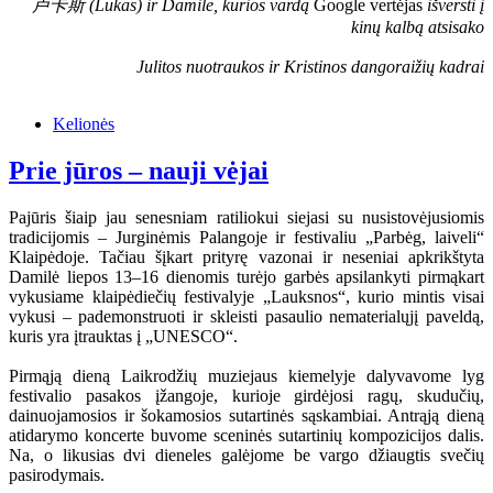
卢卡斯 (Lukas) ir Damilė, kurios vardą
Google vertėjas
išversti į
kinų kalbą atsisako
Julitos nuotraukos ir Kristinos dangoraižių kadrai
Kelionės
Prie jūros – nauji vėjai
Pajūris šiaip jau senesniam ratiliokui siejasi su nusistovėjusiomis
tradicijomis – Jurginėmis Palangoje ir festivaliu „Parbėg, laiveli“
Klaipėdoje. Tačiau šįkart prityrę vazonai ir neseniai apkrikštyta
Damilė liepos 13–16 dienomis turėjo garbės apsilankyti pirmąkart
vykusiame klaipėdiečių festivalyje „Lauksnos“, kurio mintis visai
vykusi – pademonstruoti ir skleisti pasaulio nematerialųjį paveldą,
kuris yra įtrauktas į „UNESCO“.
Pirmąją dieną Laikrodžių muziejaus kiemelyje dalyvavome lyg
festivalio pasakos įžangoje, kurioje girdėjosi ragų, skudučių,
dainuojamosios ir šokamosios sutartinės sąskambiai. Antrąją dieną
atidarymo koncerte buvome sceninės sutartinių kompozicijos dalis.
Na, o likusias dvi dieneles galėjome be vargo džiaugtis svečių
pasirodymais.