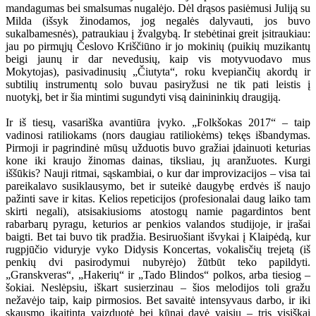
mandagumas bei smalsumas nugalėjo. Dėl drąsos pasiėmusi Juliją su
Milda (išsyk žinodamos, jog negalės dalyvauti, jos buvo
sukalbamesnės), patraukiau į žvalgybą. Ir stebėtinai greit įsitraukiau:
jau po pirmųjų Česlovo Kriščiūno ir jo mokinių (puikių muzikantų
beigi jaunų ir dar nevedusių, kaip vis motyvuodavo mus
Mokytojas), pasivadinusių „Čiutyta“, roku kvepiančių akordų ir
subtilių instrumentų solo buvau pasiryžusi ne tik pati leistis į
nuotykį, bet ir šia mintimi sugundyti visą dainininkių draugiją.
Ir iš tiesų, vasariška avantiūra įvyko. „Folkšokas 2017“ – taip
vadinosi ratiliokams (nors daugiau ratiliokėms) tekęs išbandymas.
Pirmoji ir pagrindinė mūsų užduotis buvo gražiai įdainuoti keturias
kone iki kraujo žinomas dainas, tiksliau, jų aranžuotes. Kurgi
iššūkis? Nauji ritmai, sąskambiai, o kur dar improvizacijos – visa tai
pareikalavo susiklausymo, bet ir suteikė daugybę erdvės iš naujo
pažinti save ir kitas. Kelios repeticijos (profesionalai daug laiko tam
skirti negali), atsisakiusioms atostogų namie pagardintos bent
rabarbarų pyragu, keturios ar penkios valandos studijoje, ir įrašai
baigti. Bet tai buvo tik pradžia. Besiruošiant išvykai į Klaipėdą, kur
rugpjūčio viduryje vyko Didysis Koncertas, vokalisčių trejetą (iš
penkių dvi pasirodymui nubyrėjo) žūtbūt teko papildyti.
„Granskveras“, „Hakerių“ ir „Tado Blindos“ polkos, arba tiesiog –
šokiai. Neslėpsiu, iškart susierzinau – šios melodijos toli gražu
nežavėjo taip, kaip pirmosios. Bet savaitė intensyvaus darbo, ir iki
skausmo įkaitinta vaizduotė bei kūnai davė vaisių – tris visiškai