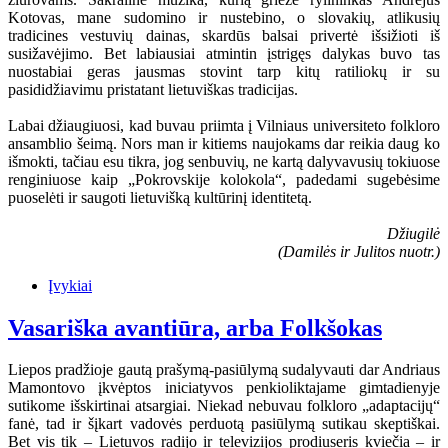
Kotovas, mane sudomino ir nustebino, o slovakių, atlikusių
tradicines vestuvių dainas, skardūs balsai privertė išsižioti iš
susižavėjimo. Bet labiausiai atmintin įstrigęs dalykas buvo tas
nuostabiai geras jausmas stovint tarp kitų ratiliokų ir su
pasididžiavimu pristatant lietuviškas tradicijas.
Labai džiaugiuosi, kad buvau priimta į Vilniaus universiteto folkloro
ansamblio šeimą. Nors man ir kitiems naujokams dar reikia daug ko
išmokti, tačiau esu tikra, jog senbuvių, ne kartą dalyvavusių tokiuose
renginiuose kaip „Pokrovskije kolokola“, padedami sugebėsime
puoselėti ir saugoti lietuvišką kultūrinį identitetą.
Džiugilė
(Damilės ir Julitos nuotr.)
Įvykiai
Vasariška avantiūra, arba Folkšokas
Liepos pradžioje gautą prašymą-pasiūlymą sudalyvauti dar Andriaus
Mamontovo įkvėptos iniciatyvos penkioliktajame gimtadienyje
sutikome išskirtinai atsargiai. Niekad nebuvau folkloro „adaptacijų“
fanė, tad ir šįkart vadovės perduotą pasiūlymą sutikau skeptiškai.
Bet vis tik – Lietuvos radijo ir televizijos prodiuseris kviečia – ir