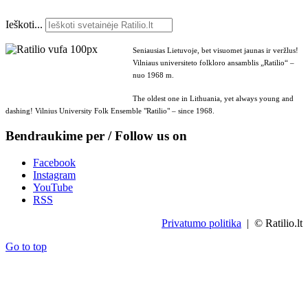
Ieškoti...
Seniausias Lietuvoje, bet visuomet jaunas ir veržlus!
Vilniaus universiteto folkloro ansamblis „Ratilio“ –
nuo 1968 m.
The oldest one in Lithuania, yet always young and
dashing! Vilnius University Folk Ensemble "Ratilio" – since 1968.
Bendraukime per / Follow us on
Facebook
Instagram
YouTube
RSS
Privatumo politika
| © Ratilio.lt
Go to top