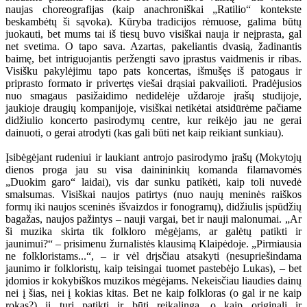
naujas choreografijas (kaip anachroniškai „Ratilio“ kontekste
beskambėtų ši sąvoka). Kūryba tradicijos rėmuose, galima būtų
juokauti, bet mums tai iš tiesų buvo visiškai nauja ir neįprasta, gal
net svetima. O tapo sava. Azartas, pakeliantis dvasią, žadinantis
baimę, bet intriguojantis peržengti savo įprastus vaidmenis ir ribas.
Visišku pakylėjimu tapo pats koncertas, išmušęs iš patogaus ir
priprasto formato ir privertęs viešai drąsiai pakvailioti. Pradėjusios
nuo smagaus pasižaidimo nedidelėje uždaroje įrašų studijoje,
jaukioje draugių kompanijoje, visiškai netikėtai atsidūrėme pačiame
didžiulio koncerto pasirodymų centre, kur reikėjo jau ne gerai
dainuoti, o gerai atrodyti (kas gali būti net kaip reikiant sunkiau).
Įsibėgėjant rudeniui ir laukiant antrojo pasirodymo įrašų (Mokytojų
dienos proga jau su visa dainininkių komanda filamavomės
„Duokim garo“ laidai), vis dar sunku patikėti, kaip toli nuvedė
smalsumas. Visiškai naujos patirtys (nuo naujų meninės raiškos
formų iki naujos sceninės išvaizdos ir fonogramų), didžiulis įspūdžių
bagažas, naujos pažintys – nauji vargai, bet ir nauji malonumai. „Ar
ši muzika skirta tik folkloro mėgėjams, ar galėtų patikti ir
jaunimui?“ – prisimenu žurnalistės klausimą Klaipėdoje. „Pirmiausia
ne folkloristams...“, – ir vėl drįsčiau atsakyti (nesupriešindama
jaunimo ir folkloristų, kaip teisingai tuomet pastebėjo Lukas), – bet
įdomios ir kokybiškos muzikos mėgėjams. Nekeisčiau liaudies dainų
nei į šias, nei į kokias kitas. Bet ne kaip folkloras (o gal ir ne kaip
rokas?) ji turi patikti ir būti reikalinga, o kaip originali ir