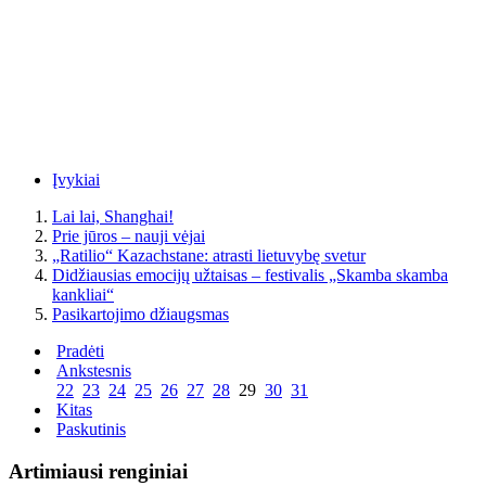
Įvykiai
Lai lai, Shanghai!
Prie jūros – nauji vėjai
„Ratilio“ Kazachstane: atrasti lietuvybę svetur
Didžiausias emocijų užtaisas – festivalis „Skamba skamba
kankliai“
Pasikartojimo džiaugsmas
Pradėti
Ankstesnis
22
23
24
25
26
27
28
29
30
31
Kitas
Paskutinis
Artimiausi renginiai