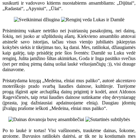
susikurti ir vadovavo kitiems nuostabiems ansambliams: „Dijūtai“,
„Radastai“, „Apyniui“, „Ūlai“.
Prisiminimų vakare netrūko nei įvairiausių pasakojimų, nei dainų,
šokių, nei juoko ar užplūdusių ašarų. Kiekvieno ansamblio atstovai
atsinešė savo istorijas, tačiau visus vienijo jubiliatės įskiepytas
kokybės siekis ir tikėjimas tuo, ką darai. Mes, ratiliokai, džiaugiamės
kaip galėję, taip prisidėję prie šios šventės: Damilė su Luku vedė
renginį, Julita įamžino šiltas akimirkas, Goda ir Inga pasitiko svečius
(net per mūsų pirmą dainą uoliai laukė vėluojančiųjų :)), visi drauge
dainavome.
Pristatydama knygą „Medeina, elniai mus paliko“, autorė akcentavo
moteriškojo prado svarbą liaudies dainose, kultūroje. Turėjome
progą išgirsti apie archajišką dainų prigimtį ir kodėl, anot Aldonos
Ragevičienės, taip retai liaudies dainose sutinkame elnę devyniaragę
(įprasta, jog dažniausiai apdainuojame elnią). Daugiau įdomių
įžvalgų prašome ieškoti „Medeina, elniai mus paliko“.
Po to laukė ir tortas! Visi vaišinomės, traukėme dainas, šokome,
grojome. Buvusios ratiliokės dairėsi, ar tik ne jų kostiumais mes