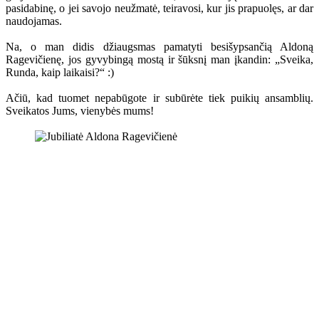
pasidabinę, o jei savojo neužmatė, teiravosi, kur jis prapuolęs, ar dar
naudojamas.
Na, o man didis džiaugsmas pamatyti besišypsančią Aldoną
Ragevičienę, jos gyvybingą mostą ir šūksnį man įkandin: „Sveika,
Runda, kaip laikaisi?“ :)
Ačiū, kad tuomet nepabūgote ir subūrėte tiek puikių ansamblių.
Sveikatos Jums, vienybės mums!