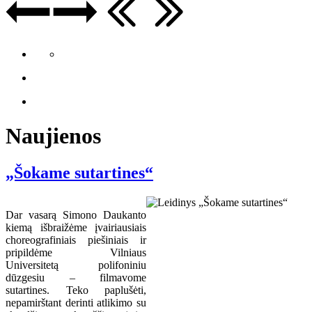
Naujienos
„Šokame sutartines“
Dar vasarą Simono Daukanto
kiemą išbraižėme įvairiausiais
choreografiniais piešiniais ir
pripildėme Vilniaus
Universitetą polifoniniu
dūzgesiu – filmavome
sutartines. Teko paplušėti,
nepamirštant derinti atlikimo su