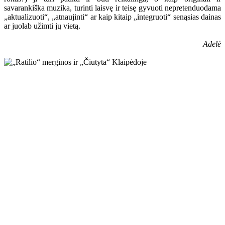
savarankiška muzika, turinti laisvę ir teisę gyvuoti nepretenduodama
„aktualizuoti“, „atnaujinti“ ar kaip kitaip „integruoti“ senąsias dainas
ar juolab užimti jų vietą.
Adelė