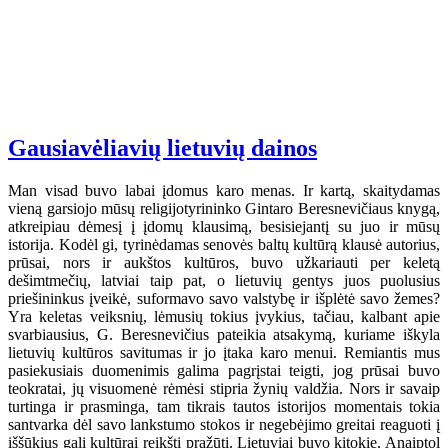
Gausiavėliavių lietuvių dainos
Man visad buvo labai įdomus karo menas. Ir kartą, skaitydamas
vieną garsiojo mūsų religijotyrininko Gintaro Beresnevičiaus knygą,
atkreipiau dėmesį į įdomų klausimą, besisiejantį su juo ir mūsų
istorija. Kodėl gi, tyrinėdamas senovės baltų kultūrą klausė autorius,
prūsai, nors ir aukštos kultūros, buvo užkariauti per keletą
dešimtmečių, latviai taip pat, o lietuvių gentys juos puolusius
priešininkus įveikė, suformavo savo valstybę ir išplėtė savo žemes?
Yra keletas veiksnių, lėmusių tokius įvykius, tačiau, kalbant apie
svarbiausius, G. Beresnevičius pateikia atsakymą, kuriame iškyla
lietuvių kultūros savitumas ir jo įtaka karo menui. Remiantis mus
pasiekusiais duomenimis galima pagrįstai teigti, jog prūsai buvo
teokratai, jų visuomenė rėmėsi stipria žynių valdžia. Nors ir savaip
turtinga ir prasminga, tam tikrais tautos istorijos momentais tokia
santvarka dėl savo lankstumo stokos ir negebėjimo greitai reaguoti į
iššūkius gali kultūrai reikšti pražūtį. Lietuviai buvo kitokie. Anaiptol