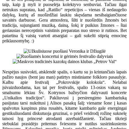
taip, kaip jį myli ir puoselėja kolektyvo senbuviai. Tačiau ilgai
netrukus supratau, kad „Ratilio“ repeticijos – vienas iš nedaugelio
dalykų, kurių aš nuoširdžiai laukiu skęsdama nesibaigiančiuose
savaitės darbuose. Gera atmosfera, šilti ir nuoširdūs žmonės bei
tradicija, sujungianti muziką, dainą, šokį ir puikius žmones – štai
geriausias nereceptinis vaistinis preparatas nuo streso ir rutinos. Bet
patartina šį vaistą vartoti atsargiai – gali sukelti stiprią emocinę
priklausomybę. :)
Nespėjus susivokti, atsklendė spalis, o kartu su jo krintančiais lapais
pažiro naujos (bent jau man) patirtys mistiniame folkloro pasaulyje.
Kalbu apie festivalį „Pokrovskije kolokola“. Nelabai
įsivaizduodama, kas tai per festivalis, spalio 13-osios vakarą su
smalsumu lėkiau Šv. Kotrynos bažnyčion dalyvauti koncerte
„Unikalios tradicijos“. Pakliuvusi į persirengimo kambariuką
pasijutau tarsi nukritusi į Alisos pasakų šalį: viename šone į kasas
spalvotus kaspinus pina rusaitės, kitame kambario gale energingai
gestikuliuodami diskutuoja gruzinai, o prieš veidrodį rožinę suknelę
taisosi lyg princesė atrodanti azerbaidžanietė. Tačiau tikrieji
stebuklai prasidėjo pritemus šviesoms ir nutilus susirinkusiems
žiūrovams. Sakralinė muzika, kurią griežė rylininkas Andrejus