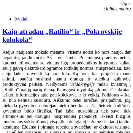
Ugnė
(Julitos nuotr.)
Įvykiai
Kaip atradau „Ratilio“ ir „Pokrovskije
kolokola“
Atėjus naujiems mokslo metams, visiems norisi ko nors naujo, dar
nepatirto, jaudinančio. Aš – ne išimtis. Prisiminusi praeitus metus,
kuomet trūnydama su vidaus ligų propedeutikos knygomis kaliau
sau į galvą elektrokardiogramos rodiklių normas, nusprendžiau, kad
atėjo laikas nuveikti ką nors kita. Ką nors, kas praplėstų mano
akiratį, padėtų susirasti naujų draugų ir suteiktų galimybę
produktyviai pailsėti. Naršydama
veidaknygėje
radau kvietimą į
„Ratilio“ naujų narių dieną. Pamygusi mygtuką „domina“ sukrutau
ieškoti informacijos apie patį kolektyvą ir jo veiklą. Folkloras – štai
su kuo ketinau susidurti. Aiškumo dėlei turėčiau prisipažinti, jog
niekada gyvenime neturėjau nieko bendra su šia lietuvių kultūros,
gyvenimo būdo išraiška. Tad labai nustebinau tiek save, tiek
artimuosius bei draugus nusprendusi pabandyti iškeisti blizgius
modernaus šokio rūbus į visą kūną dengiantį ir žemę siekiantį tautinį
kostiumą. Eidama į pirmąją repeticiją svarsčiau, ar elgiuosi teisingai
– ar aš ten pritapsiu, ar suprasiu, ar išmoksiu, ar pamilsiu folklorą