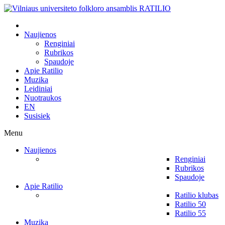
Naujienos
Renginiai
Rubrikos
Spaudoje
Apie Ratilio
Muzika
Leidiniai
Nuotraukos
EN
Susisiek
Menu
Naujienos
Renginiai
Rubrikos
Spaudoje
Apie Ratilio
Ratilio klubas
Ratilio 50
Ratilio 55
Muzika