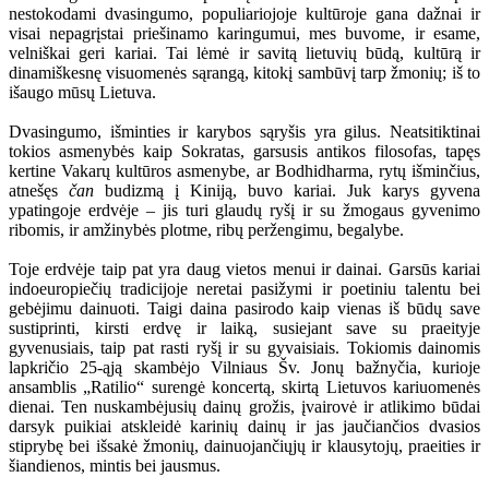
nestokodami dvasingumo, populiariojoje kultūroje gana dažnai ir
visai nepagrįstai priešinamo karingumui, mes buvome, ir esame,
velniškai geri kariai. Tai lėmė ir savitą lietuvių būdą, kultūrą ir
dinamiškesnę visuomenės sąrangą, kitokį sambūvį tarp žmonių; iš to
išaugo mūsų Lietuva.
Dvasingumo, išminties ir karybos sąryšis yra gilus. Neatsitiktinai
tokios asmenybės kaip Sokratas, garsusis antikos filosofas, tapęs
kertine Vakarų kultūros asmenybe, ar Bodhidharma, rytų išminčius,
atnešęs
čan
budizmą į Kiniją, buvo kariai. Juk karys gyvena
ypatingoje erdvėje – jis turi glaudų ryšį ir su žmogaus gyvenimo
ribomis, ir amžinybės plotme, ribų peržengimu, begalybe.
Toje erdvėje taip pat yra daug vietos menui ir dainai. Garsūs kariai
indoeuropiečių tradicijoje neretai pasižymi ir poetiniu talentu bei
gebėjimu dainuoti. Taigi daina pasirodo kaip vienas iš būdų save
sustiprinti, kirsti erdvę ir laiką, susiejant save su praeityje
gyvenusiais, taip pat rasti ryšį ir su gyvaisiais. Tokiomis dainomis
lapkričio 25-ąją skambėjo Vilniaus Šv. Jonų bažnyčia, kurioje
ansamblis „Ratilio“ surengė koncertą, skirtą Lietuvos kariuomenės
dienai. Ten nuskambėjusių dainų grožis, įvairovė ir atlikimo būdai
darsyk puikiai atskleidė karinių dainų ir jas jaučiančios dvasios
stiprybę bei išsakė žmonių, dainuojančiųjų ir klausytojų, praeities ir
šiandienos, mintis bei jausmus.