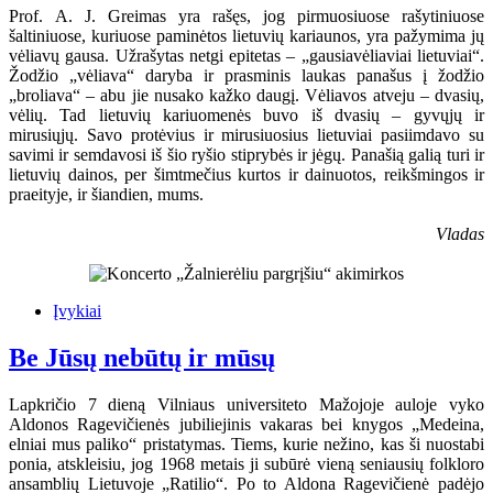
Prof. A. J. Greimas yra rašęs, jog pirmuosiuose rašytiniuose
šaltiniuose, kuriuose paminėtos lietuvių kariaunos, yra pažymima jų
vėliavų gausa. Užrašytas netgi epitetas – „gausiavėliaviai lietuviai“.
Žodžio „vėliava“ daryba ir prasminis laukas panašus į žodžio
„broliava“ – abu jie nusako kažko daugį. Vėliavos atveju – dvasių,
vėlių. Tad lietuvių kariuomenės buvo iš dvasių – gyvųjų ir
mirusiųjų. Savo protėvius ir mirusiuosius lietuviai pasiimdavo su
savimi ir semdavosi iš šio ryšio stiprybės ir jėgų. Panašią galią turi ir
lietuvių dainos, per šimtmečius kurtos ir dainuotos, reikšmingos ir
praeityje, ir šiandien, mums.
Vladas
Įvykiai
Be Jūsų nebūtų ir mūsų
Lapkričio 7 dieną Vilniaus universiteto Mažojoje auloje vyko
Aldonos Ragevičienės jubiliejinis vakaras bei knygos „Medeina,
elniai mus paliko“ pristatymas. Tiems, kurie nežino, kas ši nuostabi
ponia, atskleisiu, jog 1968 metais ji subūrė vieną seniausių folkloro
ansamblių Lietuvoje „Ratilio“. Po to Aldona Ragevičienė padėjo