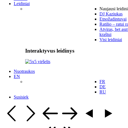
Leidiniai
Naujausi leidini
DJ Kaziukas
Etnožadintuvai
Ratilio – ratui r
Atviras, bet asm
kraštui
Visi leidiniai
Interaktyvus leidinys
Nuotraukos
EN
FR
DE
RU
Susisiek