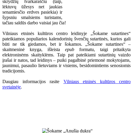
skrydžių tvarkaraščiu (taip,
lėktuvų ūžesys net jaukias
senamiesčio erdves pasiekia) ir
šypsniu smalsiems turistams,
tačiau saldūs darbo vaisiai jau čia!
Vilniaus etninės kultūros centro leidinyje „Šokame sutartines“
pateikiamos populiarios kalendorinių švenčių sutartinės, kurios gali
būti ne tik giedamos, bet ir šokamos. „Šokame sutartines“ –
skaitmeninė knyga, išleista
epub
formatu, taigi pritaikyta
elektroninėms skaityklėms. Taip pat pateikiami sutartinių vaizdo
įrašai ir natos, tad leidinys – puiki pagalbinė priemonė mokytojams,
jaunimui, pasaulio lietuviams ir visiems, besidomintiems senosiomis
tradicijomis.
Daugiau informacijos rasite
Vilniaus etninės kultūros centro
svetainėje
.