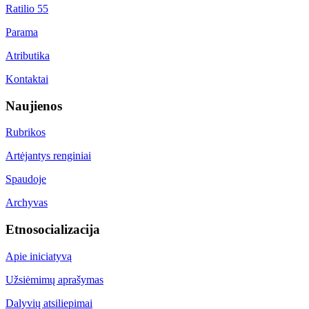
Ratilio 55
Parama
Atributika
Kontaktai
Naujienos
Rubrikos
Artėjantys renginiai
Spaudoje
Archyvas
Etnosocializacija
Apie iniciatyvą
Užsiėmimų aprašymas
Dalyvių atsiliepimai