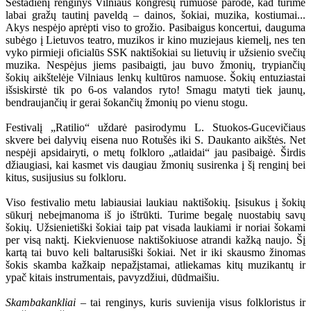
Šeštadienį renginys Vilniaus kongresų rūmuose parodė, kad turime
labai gražų tautinį paveldą – dainos, šokiai, muzika, kostiumai...
Akys nespėjo aprėpti viso to grožio. Pasibaigus koncertui, dauguma
subėgo į Lietuvos teatro, muzikos ir kino muziejaus kiemelį, nes ten
vyko pirmieji oficialūs SSK naktišokiai su lietuvių ir užsienio svečių
muzika. Nespėjus jiems pasibaigti, jau buvo žmonių, trypiančių
šokių aikštelėje Vilniaus lenkų kultūros namuose. Šokių entuziastai
išsiskirstė tik po 6-os valandos ryto! Smagu matyti tiek jaunų,
bendraujančių ir gerai šokančių žmonių po vienu stogu.
Festivalį „Ratilio“ uždarė pasirodymu L. Stuokos-Gucevičiaus
skvere bei dalyvių eisena nuo Rotušės iki S. Daukanto aikštės. Net
nespėji apsidairyti, o metų folkloro „atlaidai“ jau pasibaigė. Širdis
džiaugiasi, kai kasmet vis daugiau žmonių susirenka į šį renginį bei
kitus, susijusius su folkloru.
Viso festivalio metu labiausiai laukiau naktišokių. Įsisukus į šokių
sūkurį nebeįmanoma iš jo ištrūkti. Turime begalę nuostabių savų
šokių. Užsienietiški šokiai taip pat visada laukiami ir noriai šokami
per visą naktį. Kiekvienuose naktišokiuose atrandi kažką naujo. Šį
kartą tai buvo keli baltarusiški šokiai. Net ir iki skausmo žinomas
šokis skamba kažkaip nepažįstamai, atliekamas kitų muzikantų ir
ypač kitais instrumentais, pavyzdžiui, dūdmaišiu.
Skambakankliai
– tai renginys, kuris suvienija visus folkloristus ir