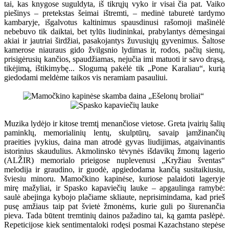
tai, kas knygose suguldyta, iš tikrųjų vyko ir visai čia pat. Vaiko
piešinys – pretekstas šeimai ištremti, – medinė taburetė tardymo
kambaryje, išgalvotus kaltinimus spausdinusi rašomoji mašinėlė
nebebuvo tik daiktai, bet tylūs liudininkai, prabylantys dėmesingai
akiai ir jautriai širdžiai, pasakojantys žuvusiųjų gyvenimus. Šaltose
kamerose niauraus gido žvilgsnio lydimas ir, rodos, pačių sienų,
prisigėrusių kančios, spaudžiamas, nejučia imi matuoti ir savo drąsą,
tikėjimą, ištikimybę... Slogumą pakėlė tik „Pone Karaliau“, kurią
giedodami meldėme taikos vis neramiam pasauliui.
Muzika lydėjo ir kitose tremtį menančiose vietose. Greta įvairių šalių
paminklų, memorialinių lentų, skulptūrų, savaip įamžinančių
praeities įvykius, daina man atrodė gyvas liudijimas, atgaivinantis
istorinius skaudulius. Akmolinsko tėvynės išdavikų žmonų lagerio
(ALŽIR) memorialo prieigose nuplevenusi „Kryžiau šventas“
melodija ir graudino, ir guodė, apgiedodama kančią susitaikiusiu,
šviesiu minoru. Mamočkino kapinėse, kuriose palaidoti lageryje
mirę mažyliai, ir Spasko kapaviečių lauke – apgaulinga ramybė:
saulė abejinga kybojo plačiame skliaute, neprisimindama, kad prieš
pusę amžiaus taip pat švietė žmonėms, kurie guli po šiurenančia
pieva. Tada būtent tremtinių dainos pažadino tai, ką gamta paslėpė.
Repeticijose kiek sentimentaloki rodęsi posmai Kazachstano stepėse