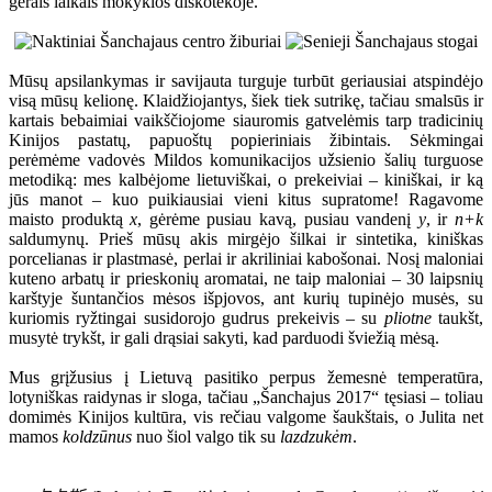
gerais laikais mokyklos diskotekoje.
Mūsų apsilankymas ir savijauta turguje turbūt geriausiai atspindėjo
visą mūsų kelionę. Klaidžiojantys, šiek tiek sutrikę, tačiau smalsūs ir
kartais bebaimiai vaikščiojome siauromis gatvelėmis tarp tradicinių
Kinijos pastatų, papuoštų popieriniais žibintais. Sėkmingai
perėmėme vadovės Mildos komunikacijos užsienio šalių turguose
metodiką: mes kalbėjome lietuviškai, o prekeiviai – kiniškai, ir ką
jūs manot – kuo puikiausiai vieni kitus supratome! Ragavome
maisto produktą
x
, gėrėme pusiau kavą, pusiau vandenį
y
, ir
n+k
saldumynų. Prieš mūsų akis mirgėjo šilkai ir sintetika, kiniškas
porcelianas ir plastmasė, perlai ir akriliniai kabošonai. Nosį maloniai
kuteno arbatų ir prieskonių aromatai, ne taip maloniai – 30 laipsnių
karštyje šuntančios mėsos išpjovos, ant kurių tupinėjo musės, su
kuriomis ryžtingai susidorojo gudrus prekeivis – su
pliotne
taukšt,
musytė trykšt, ir gali drąsiai sakyti, kad parduodi šviežią mėsą.
Mus grįžusius į Lietuvą pasitiko perpus žemesnė temperatūra,
lotyniškas raidynas ir sloga, tačiau „Šanchajus 2017“ tęsiasi – toliau
domimės Kinijos kultūra, vis rečiau valgome šaukštais, o Julita net
mamos
koldzūnus
nuo šiol valgo tik su
lazdzukėm
.