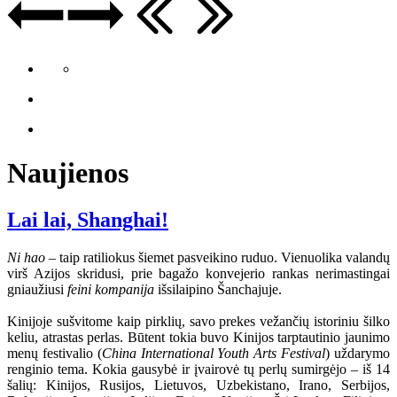
Naujienos
Lai lai, Shanghai!
Ni hao
– taip ratiliokus šiemet pasveikino ruduo. Vienuolika valandų
virš Azijos skridusi, prie bagažo konvejerio rankas nerimastingai
gniaužiusi
feini kompanija
išsilaipino Šanchajuje.
Kinijoje sušvitome kaip pirklių, savo prekes vežančių istoriniu šilko
keliu, atrastas perlas. Būtent tokia buvo Kinijos tarptautinio jaunimo
menų festivalio (
China International Youth Arts Festival
) uždarymo
renginio tema. Kokia gausybė ir įvairovė tų perlų sumirgėjo – iš 14
šalių: Kinijos, Rusijos, Lietuvos, Uzbekistano, Irano, Serbijos,