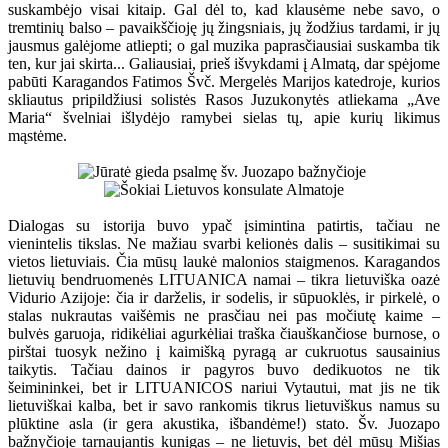
suskambėjo visai kitaip. Gal dėl to, kad klausėme nebe savo, o
tremtinių balso – pavaikščioję jų žingsniais, jų žodžius tardami, ir jų
jausmus galėjome atliepti; o gal muzika paprasčiausiai suskamba tik
ten, kur jai skirta... Galiausiai, prieš išvykdami į Almatą, dar spėjome
pabūti Karagandos Fatimos Švč. Mergelės Marijos katedroje, kurios
skliautus pripildžiusi solistės Rasos Juzukonytės atliekama „Ave
Maria“ švelniai išlydėjo ramybei sielas tų, apie kurių likimus
mąstėme.
Dialogas su istorija buvo ypač įsimintina patirtis, tačiau ne
vienintelis tikslas. Ne mažiau svarbi kelionės dalis – susitikimai su
vietos lietuviais. Čia mūsų laukė malonios staigmenos. Karagandos
lietuvių bendruomenės LITUANICA namai – tikra lietuviška oazė
Vidurio Azijoje: čia ir darželis, ir sodelis, ir sūpuoklės, ir pirkelė, o
stalas nukrautas vaišėmis ne prasčiau nei pas močiutę kaime –
bulvės garuoja, ridikėliai agurkėliai traška čiauškančiose burnose, o
pirštai tuosyk nežino į kaimišką pyragą ar cukruotus sausainius
taikytis. Tačiau dainos ir pagyros buvo dedikuotos ne tik
šeimininkei, bet ir LITUANICOS nariui Vytautui, mat jis ne tik
lietuviškai kalba, bet ir savo rankomis tikrus lietuviškus namus su
plūktine asla (ir gera akustika, išbandėme!) stato. Šv. Juozapo
bažnyčioje tarnaujantis kunigas – ne lietuvis, bet dėl mūsų Mišias