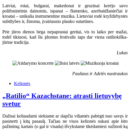
Latviai, estai, bulgarai, makedonai ir gruzinai kerėjo savo
polifoninėmis dainomis, ispanai – flamenko, azerbaidžaniečiai ir
kroatai – unikalia instrumentine muzika. Lietuviai rodė kryždirbystės
subtilybes ir, žinoma, įvairiausio plauko sutartines.
Prie jūros dienos bėga nepaprastai greitai, vis to laiko per mažai,
todėl tikiuosi, kad šis įdomus festivalis taps dar viena ratiliokiška-
jūrine tradicija.
Lukas
Pauliaus ir Adelės nuotraukos
Kelionės
„Ratilio“ Kazachstane: atrasti lietuvybę
svetur
Dažnai keliaudami siekiame ar slapčia viliamės pabėgti nuo savęs ir
pasinerti į kitą pasaulį. Tačiau ne visos kelionės sukasi apie
kito
pažinimą; kartais (o gal ir visada) išvykstame tikėdamiesi sužinoti ką