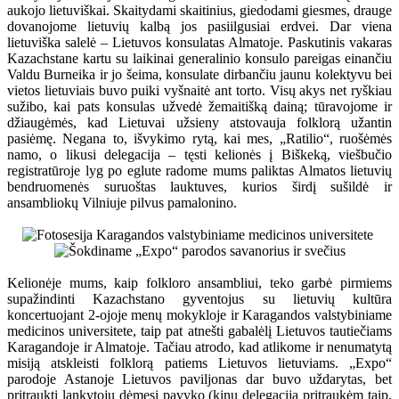
aukojo lietuviškai. Skaitydami skaitinius, giedodami giesmes, drauge
dovanojome lietuvių kalbą jos pasiilgusiai erdvei. Dar viena
lietuviška salelė – Lietuvos konsulatas Almatoje. Paskutinis vakaras
Kazachstane kartu su laikinai generalinio konsulo pareigas einančiu
Valdu Burneika ir jo šeima, konsulate dirbančiu jaunu kolektyvu bei
vietos lietuviais buvo puiki vyšnaitė ant torto. Visų akys net ryškiau
sužibo, kai pats konsulas užvedė žemaitišką dainą; tūravojome ir
džiaugėmės, kad Lietuvai užsieny atstovauja folklorą užantin
pasiėmę. Negana to, išvykimo rytą, kai mes, „Ratilio“, ruošėmės
namo, o likusi delegacija – tęsti kelionės į Biškeką, viešbučio
registratūroje lyg po eglute radome mums paliktas Almatos lietuvių
bendruomenės suruoštas lauktuves, kurios širdį sušildė ir
ansambliokų Vilniuje pilvus pamalonino.
Kelionėje mums, kaip folkloro ansambliui, teko garbė pirmiems
supažindinti Kazachstano gyventojus su lietuvių kultūra
koncertuojant 2-ojoje menų mokykloje ir Karagandos valstybiniame
medicinos universitete, taip pat atnešti gabalėlį Lietuvos tautiečiams
Karagandoje ir Almatoje. Tačiau atrodo, kad atlikome ir nenumatytą
misiją atskleisti folklorą patiems Lietuvos lietuviams. „Expo“
parodoje Astanoje Lietuvos paviljonas dar buvo uždarytas, bet
pritraukti lankytojų dėmesį pavyko (kinų delegaciją pritraukėm taip,