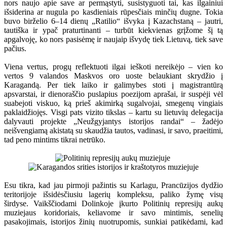
nors naujo apie save ar permąstyti, susistyguoti tai, kas ilgainiui
išsiderina ar nugula po kasdieniais rūpesčiais minčių dugne. Tokia
buvo birželio 6–14 dienų „Ratilio“ išvyka į Kazachstaną – jautri,
tautiška ir ypač praturtinanti – turbūt kiekvienas grįžome šį tą
apgalvoję, ko nors pasisėmę ir naujaip išvydę tiek Lietuvą, tiek save
pačius.
Viena vertus, progų reflektuoti ilgai ieškoti nereikėjo – vien ko
vertos 9 valandos Maskvos oro uoste belaukiant skrydžio į
Karagandą. Per tiek laiko ir galimybes stoti į magistrantūrą
apsvarstai, ir dienoraščio puslapius poezijom aprašai, ir suspėji vėl
suabejoti viskuo, ką prieš akimirką sugalvojai, smegenų vingiais
paklaidžiojęs. Visgi pats vizito tikslas – kartu su lietuvių delegacija
dalyvauti projekte „Neužgyjantys istorijos randai“ – žadėjo
neišvengiamą akistatą su skaudžia tautos, vadinasi, ir savo, praeitimi,
tad peno mintims tikrai netrūko.
Esu tikra, kad jau pirmoji pažintis su Karlagu, Prancūzijos dydžio
teritorijoje išsidėsčiusiu lagerių kompleksu, paliko žymę visų
širdyse. Vaikščiodami Dolinkoje įkurto Politinių represijų aukų
muziejaus koridoriais, keliavome ir savo mintimis, senelių
pasakojimais, istorijos žinių nuotrupomis, sunkiai patikėdami, kad