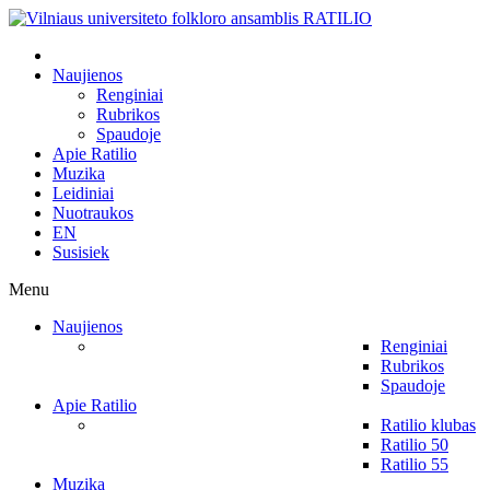
Naujienos
Renginiai
Rubrikos
Spaudoje
Apie Ratilio
Muzika
Leidiniai
Nuotraukos
EN
Susisiek
Menu
Naujienos
Renginiai
Rubrikos
Spaudoje
Apie Ratilio
Ratilio klubas
Ratilio 50
Ratilio 55
Muzika