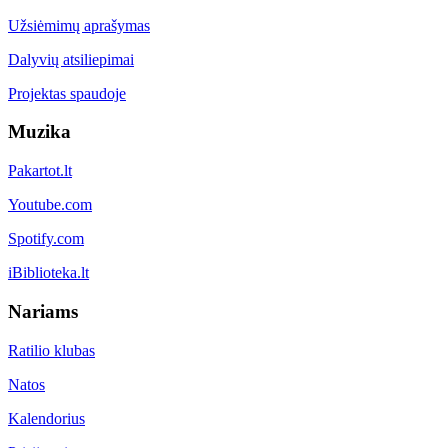
Užsiėmimų aprašymas
Dalyvių atsiliepimai
Projektas spaudoje
Muzika
Pakartot.lt
Youtube.com
Spotify.com
iBiblioteka.lt
Nariams
Ratilio klubas
Natos
Kalendorius