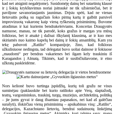
kad net atsiginti negalėjome). Susidomėję dainų bei sutartinių klausė
ir į šokių krykštavimus noriai įsitraukė ne tik užsieniečiai, bet ir
paviljone savanoriaujantis jaunimas. Drįsiu spėti, kad ne vienas
lietuvaitis polką su ragučiais šoko pirmą kartą ir galbūt parsiveš
improvizuotą vakaronę kaip vieną ryškesnių prisiminimų. Buvome
atradimas ir kai kuriems bendrakeleiviams. Koncertas Draugystės
namuose, manau, ne tik parodė, koks gražus ir margas yra mūsų
folkloras, bet ir atsakė į dažnai iškylantį klausimą, ar ir kuo mes
skiriamės nuo kaimo kapelų bei dainų ir šokių ansamblių. Kam yra
tekę pabuvoti „Ratilio“ kompanijoje, žino, kad folkloras
užkulisiuose nedingsta, tad delegatai buvo uoliai dainose ir šokiuose
„maudomi“ per bendras vakarienes bei ilgam kely traukiniu iš
Karagandos į Almatą. Tikimės, kad ir susibičiuliavome, ir etno
užkratą paskleidėme.
Nors kelionė buvo turtinga įspūdžių, kurių toli gražu ne visus
suminėjau (paklauskite bet kurio ratilioko apie Verą, slaptažodį,
teatrą, vargonininkus, traukinį, turgų, muziejus, architektūrą, politiką
– jie jums gyvai ir daug išsamiau papasakos, nei kad aš galėčiau
surašyti), išskirčiau vieną prisiminimą – apsikabinus visų: „Ratilio“,
delegacijos, Kazachstano lietuvių, bendrai sudainuotą linkėjimą
„Gyvuokim ilgiausius metus“. Akimirka, kuri talpina savy, mano