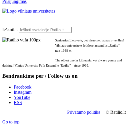
Prisijungimas
Ieškoti...
Seniausias Lietuvoje, bet visuomet jaunas ir veržlus!
Vilniaus universiteto folkloro ansamblis „Ratilio“ –
nuo 1968 m.
The oldest one in Lithuania, yet always young and
dashing! Vilnius University Folk Ensemble "Ratilio" – since 1968.
Bendraukime per / Follow us on
Facebook
Instagram
YouTube
RSS
Privatumo politika
| © Ratilio.lt
Go to top