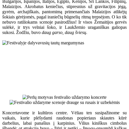
Bulgarijos, Ispanijos, Italijos, Egipto, Kenijos, Šri Lankos, Filipinų,
Malaizijos. Akrobatus keniečius, stipresnius už gravitacijos jėgą,
gyrėm, archajiškais, pantomimą primenančiais Malaizijos atlikėjų
šokiais gėrėjomės, pagal iraniečių būgnelių ritmą trepsėjom. O ko tik
nebuvo ratiliokams scenoje pasirodžius! Ir visos Žemaitijos gervės
sulėkė, ir trys velniai šoko, ir Laukžemio uraganiškas galiopas
sukosi. Žodžiu, buvo
daug garso, daug šviesų
.
Koncertavome ir kultūros centre. Vėliau ten susipažinome su
vaikais, kurie plėšydami raudonas popieriaus skiautes kūrė
darbelius, labai panašius į karpinius. Vilius kiniškus cimbolus
išbandė; ot atrakcija buvo – žiūri ir netiki –
žmogų-ansamblį
kažkas