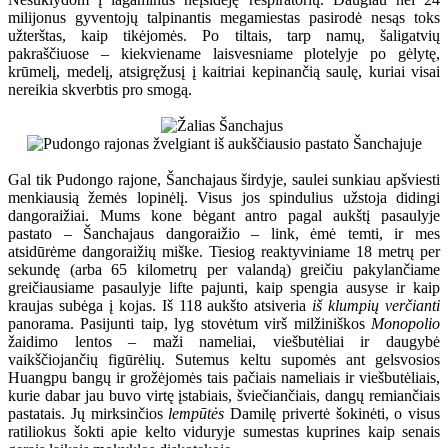
milijonus gyventojų talpinantis megamiestas pasirodė nesąs toks
užterštas, kaip tikėjomės. Po tiltais, tarp namų, šaligatvių
pakraščiuose – kiekviename laisvesniame plotelyje po gėlytę,
krūmelį, medelį, atsigręžusį į kaitriai kepinančią saulę, kuriai visai
nereikia skverbtis pro smogą.
Gal tik Pudongo rajone, Šanchajaus širdyje, saulei sunkiau apšviesti
menkiausią žemės lopinėlį. Visus jos spindulius užstoja didingi
dangoraižiai. Mums kone bėgant antro pagal aukštį pasaulyje
pastato – Šanchajaus dangoraižio – link, ėmė temti, ir mes
atsidūrėme dangoraižių miške. Tiesiog reaktyviniame 18 metrų per
sekundę (arba 65 kilometrų per valandą) greičiu pakylančiame
greičiausiame pasaulyje lifte pajunti, kaip spengia ausyse ir kaip
kraujas subėga į kojas. Iš 118 aukšto atsiveria
iš klumpių verčianti
panorama. Pasijunti taip, lyg stovėtum virš milžiniškos
Monopolio
žaidimo lentos – maži nameliai, viešbutėliai ir daugybė
vaikščiojančių figūrėlių. Sutemus keltu supomės ant gelsvosios
Huangpu bangų ir grožėjomės tais pačiais nameliais ir viešbutėliais,
kurie dabar jau buvo virtę įstabiais, šviečiančiais, dangų remiančiais
pastatais. Jų mirksinčios
lempūtės
Damilę privertė šokinėti, o visus
ratiliokus šokti apie kelto viduryje sumestas kuprines kaip senais