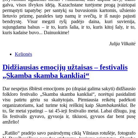
galva, visos išvykos idėją. Kazachstane turėjome progą įvairiopai
permąstyti tapatybę: per santykį su buvusiomis kartomis, užsienio
lietuvio prizmę, paraleles tarp namų ir svečių, ir iš naujo pajusti
bendrystę. Visur megzti ryšį padėjo daina, kuri suvienija,
sujungdama balsus – ir to, kuris šalia, ir to, kuris kitoj šaly, ir to,
kuris kadaise buvo... Dainuokime!
Julija Vilkaitė
Kelionės
Didžiausias emocijų užtaisas – festivalis
„Skamba skamba kankliai“
Dar nespėjus išblėsti emocijoms po (drąsiai galima sakyti) didžiausio
folkloro festivalio „Skamba skamba kankliai“, norėtųsi pasidalinti
visu patirtu gėriu su skaitytojais. Pirmiausia reikėtų padėkoti
organizatoriams, kad turime tokį reiškinį kaip
Skambakankliai
. Be
to, šie metai ypatingi – tai 45-ieji festivalio metai. Labai džiugu, jog
šis festivalis gyvavo, gyvuoja ir, tikiuosi, gyvuos dar bent pusę
amželio!
„Ratilio“ pradėjo savo pasirodymų ciklą Vilniaus rotušėje, fotografo