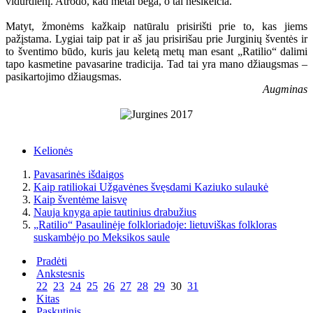
vidurdienį. Atrodo, kad metai bėga, o tai nesikeičia.
Matyt, žmonėms kažkaip natūralu prisirišti prie to, kas jiems
pažįstama. Lygiai taip pat ir aš jau prisirišau prie Jurginių šventės ir
to šventimo būdo, kuris jau keletą metų man esant „Ratilio“ dalimi
tapo kasmetine pavasarine tradicija. Tad tai yra mano džiaugsmas –
pasikartojimo džiaugsmas.
Augminas
Kelionės
Pavasarinės išdaigos
Kaip ratiliokai Užgavėnes švęsdami Kaziuko sulaukė
Kaip šventėme laisvę
Nauja knyga apie tautinius drabužius
„Ratilio“ Pasaulinėje folkloriadoje: lietuviškas folkloras
suskambėjo po Meksikos saule
Pradėti
Ankstesnis
22
23
24
25
26
27
28
29
30
31
Kitas
Paskutinis