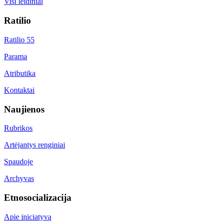
Visi leidiniai
Ratilio
Ratilio 55
Parama
Atributika
Kontaktai
Naujienos
Rubrikos
Artėjantys renginiai
Spaudoje
Archyvas
Etnosocializacija
Apie iniciatyvą