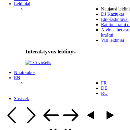
Leidiniai
Naujausi leidini
DJ Kaziukas
Etnožadintuvai
Ratilio – ratui r
Atviras, bet asm
kraštui
Visi leidiniai
Interaktyvus leidinys
Nuotraukos
EN
FR
DE
RU
Susisiek