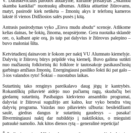
V. Daraškevičiaus parodos atidaryme, kuriame pristatytas „Skamba
skamba kankliai“ nuotraukų albumas. Atlikta atitartinė žiūrovams,
matyt, pasirodė kiek netikėta – žmonių akys ir telefonų kameros
lakstė iš vienos Didžiosios salės pusės į kitą.
Antrasis pasirodymas vyko „Eisva mudu abudu“ scenoje. Atlikome
kelias dainas, be šokių, žinoma, neapsiėjome. Gera nuotaika sklandė
ore, o, kalbant apie orą, jis taip pat dalyvius ir žiūrovus palepino –
buvo maloniai šilta.
Ketvirtadienį dainavom ir šokom per naktį VU Alumnato kiemelyje.
Dalyvių ir žiūrovų būrys pripildė visą kiemelį. Buvo galima sutikti
nuo mažiausių folkloristų iki folklore ir tautosakoje pasikausčiusių
garbingo amžiaus žmonių. Energingiausi pasiliko šokti iki pat galo –
3-ios valandos ryto! Šokiai – nuostabus laikas.
Sutartinių tako renginys pareikalavo daug jėgų ir kantrybės.
Rokantiškių piliavietė aidėjo nuo pučiamų ragų, skudučių bei
giedamų sutartinių. Pasibaigus kiekvieno ansamblio programai,
dalyviai ir žiūrovai sugužėjo ant kalno, kur vyko bendra visų
dalyvių programa. Vaizdas nuo piliavietės užburia: besileidžianti
saulė, giedras dangus ir sutartinių gaudesys – pasaka!
Ištvermingiausi naktį dar nubildėjo į naktišokius, o mieguisti
patraukė namolio. Juk kitos dienos rytą – generalinė repeticija!