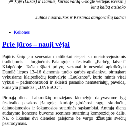
卢卡斯 (Lukas) ir Damilė, kurios vardą
Google vertėjas
išversti į
kinų kalbą atsisako
Julitos nuotraukos ir Kristinos dangoraižių kadrai
Kelionės
Prie jūros – nauji vėjai
Pajūris šiaip jau senesniam ratiliokui siejasi su nusistovėjusiomis
tradicijomis – Jurginėmis Palangoje ir festivaliu „Parbėg, laiveli“
Klaipėdoje. Tačiau šįkart prityrę vazonai ir neseniai apkrikštyta
Damilė liepos 13–16 dienomis turėjo garbės apsilankyti pirmąkart
vykusiame klaipėdiečių festivalyje „Lauksnos“, kurio mintis visai
vykusi – pademonstruoti ir skleisti pasaulio nematerialųjį paveldą,
kuris yra įtrauktas į „UNESCO“.
Pirmąją dieną Laikrodžių muziejaus kiemelyje dalyvavome lyg
festivalio pasakos įžangoje, kurioje girdėjosi ragų, skudučių,
dainuojamosios ir šokamosios sutartinės sąskambiai. Antrąją dieną
atidarymo koncerte buvome sceninės sutartinių kompozicijos dalis.
Na, o likusias dvi dieneles galėjome be vargo džiaugtis svečių
pasirodymais.