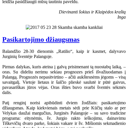
leidžia pasidžiaugti mūsų tautiniu paveldu.
Dievinanti šokius ir Klaipėdos kraštą
Inga
Pasikartojimo džiaugsmas
Balandžio 28-30 dienomis „Ratilio“, kaip ir kasmet, dalyvavo
Jurginių šventėje Palangoje.
Pirmas dalykas, kuris ateina į galvą prisimenant tą nuostabų laiką, –
oras. Su dideliu nerimu sekiau prognozes prieš išvažiuodamas į
Palangą. Prognozės nepasitvirtino – ačiū aukštesnėms jėgoms – visą
savaitgalį. Vietoje lietaus ir šalčio plieskė saulutė ir pūtė gaivus,
pavasariškas jūros vėjas. Oras išties buvo svarbi šventės sėkmės
dalis.
Patį renginį norisi apibūdinti dviem žodžiais: pasikartojimo
džiaugsmas. Kaip kiekvienais metais sėdi prie Kūčių stalo ar per
Velykas daužai margučius, Jurginės Palangoje – su savo tradicine
programa: eitynėmis, šv. Jurgio rakto ieškojimu, dainavimu
Tiškevičių dvaro parke, šokiais vakare ir šv. Mišiomis sekmadienio