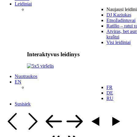
Leidiniai
Naujausi leidini
DJ Kaziukas
Etnožadintuvai
Ratilio – ratui r
Atviras, bet asm
kraštui
Visi leidiniai
Interaktyvus leidinys
Nuotraukos
EN
FR
DE
RU
Susisiek