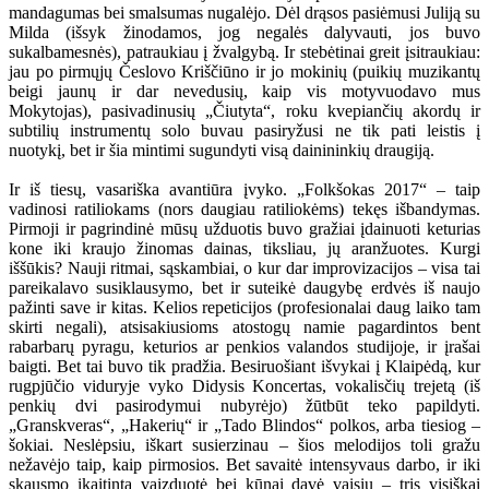
mandagumas bei smalsumas nugalėjo. Dėl drąsos pasiėmusi Juliją su
Milda (išsyk žinodamos, jog negalės dalyvauti, jos buvo
sukalbamesnės), patraukiau į žvalgybą. Ir stebėtinai greit įsitraukiau:
jau po pirmųjų Česlovo Kriščiūno ir jo mokinių (puikių muzikantų
beigi jaunų ir dar nevedusių, kaip vis motyvuodavo mus
Mokytojas), pasivadinusių „Čiutyta“, roku kvepiančių akordų ir
subtilių instrumentų solo buvau pasiryžusi ne tik pati leistis į
nuotykį, bet ir šia mintimi sugundyti visą dainininkių draugiją.
Ir iš tiesų, vasariška avantiūra įvyko. „Folkšokas 2017“ – taip
vadinosi ratiliokams (nors daugiau ratiliokėms) tekęs išbandymas.
Pirmoji ir pagrindinė mūsų užduotis buvo gražiai įdainuoti keturias
kone iki kraujo žinomas dainas, tiksliau, jų aranžuotes. Kurgi
iššūkis? Nauji ritmai, sąskambiai, o kur dar improvizacijos – visa tai
pareikalavo susiklausymo, bet ir suteikė daugybę erdvės iš naujo
pažinti save ir kitas. Kelios repeticijos (profesionalai daug laiko tam
skirti negali), atsisakiusioms atostogų namie pagardintos bent
rabarbarų pyragu, keturios ar penkios valandos studijoje, ir įrašai
baigti. Bet tai buvo tik pradžia. Besiruošiant išvykai į Klaipėdą, kur
rugpjūčio viduryje vyko Didysis Koncertas, vokalisčių trejetą (iš
penkių dvi pasirodymui nubyrėjo) žūtbūt teko papildyti.
„Granskveras“, „Hakerių“ ir „Tado Blindos“ polkos, arba tiesiog –
šokiai. Neslėpsiu, iškart susierzinau – šios melodijos toli gražu
nežavėjo taip, kaip pirmosios. Bet savaitė intensyvaus darbo, ir iki
skausmo įkaitinta vaizduotė bei kūnai davė vaisių – tris visiškai