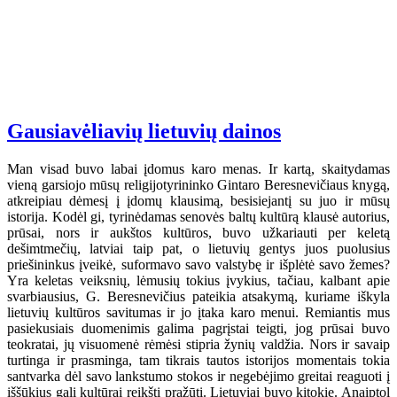
Gausiavėliavių lietuvių dainos
Man visad buvo labai įdomus karo menas. Ir kartą, skaitydamas
vieną garsiojo mūsų religijotyrininko Gintaro Beresnevičiaus knygą,
atkreipiau dėmesį į įdomų klausimą, besisiejantį su juo ir mūsų
istorija. Kodėl gi, tyrinėdamas senovės baltų kultūrą klausė autorius,
prūsai, nors ir aukštos kultūros, buvo užkariauti per keletą
dešimtmečių, latviai taip pat, o lietuvių gentys juos puolusius
priešininkus įveikė, suformavo savo valstybę ir išplėtė savo žemes?
Yra keletas veiksnių, lėmusių tokius įvykius, tačiau, kalbant apie
svarbiausius, G. Beresnevičius pateikia atsakymą, kuriame iškyla
lietuvių kultūros savitumas ir jo įtaka karo menui. Remiantis mus
pasiekusiais duomenimis galima pagrįstai teigti, jog prūsai buvo
teokratai, jų visuomenė rėmėsi stipria žynių valdžia. Nors ir savaip
turtinga ir prasminga, tam tikrais tautos istorijos momentais tokia
santvarka dėl savo lankstumo stokos ir negebėjimo greitai reaguoti į
iššūkius gali kultūrai reikšti pražūtį. Lietuviai buvo kitokie. Anaiptol