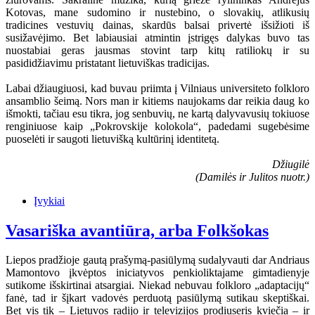
Kotovas, mane sudomino ir nustebino, o slovakių, atlikusių
tradicines vestuvių dainas, skardūs balsai privertė išsižioti iš
susižavėjimo. Bet labiausiai atmintin įstrigęs dalykas buvo tas
nuostabiai geras jausmas stovint tarp kitų ratiliokų ir su
pasididžiavimu pristatant lietuviškas tradicijas.
Labai džiaugiuosi, kad buvau priimta į Vilniaus universiteto folkloro
ansamblio šeimą. Nors man ir kitiems naujokams dar reikia daug ko
išmokti, tačiau esu tikra, jog senbuvių, ne kartą dalyvavusių tokiuose
renginiuose kaip „Pokrovskije kolokola“, padedami sugebėsime
puoselėti ir saugoti lietuvišką kultūrinį identitetą.
Džiugilė
(Damilės ir Julitos nuotr.)
Įvykiai
Vasariška avantiūra, arba Folkšokas
Liepos pradžioje gautą prašymą-pasiūlymą sudalyvauti dar Andriaus
Mamontovo įkvėptos iniciatyvos penkioliktajame gimtadienyje
sutikome išskirtinai atsargiai. Niekad nebuvau folkloro „adaptacijų“
fanė, tad ir šįkart vadovės perduotą pasiūlymą sutikau skeptiškai.
Bet vis tik – Lietuvos radijo ir televizijos prodiuseris kviečia – ir