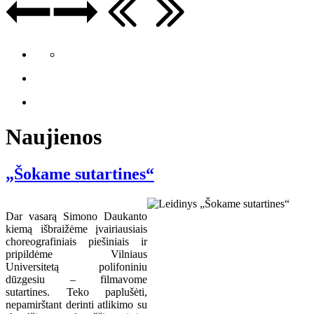
Naujienos
„Šokame sutartines“
Dar vasarą Simono Daukanto
kiemą išbraižėme įvairiausiais
choreografiniais piešiniais ir
pripildėme Vilniaus
Universitetą polifoniniu
dūzgesiu – filmavome
sutartines. Teko paplušėti,
nepamirštant derinti atlikimo su