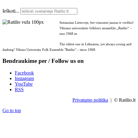
Ieškoti...
Seniausias Lietuvoje, bet visuomet jaunas ir veržlus!
Vilniaus universiteto folkloro ansamblis „Ratilio“ –
nuo 1968 m.
The oldest one in Lithuania, yet always young and
dashing! Vilnius University Folk Ensemble "Ratilio" – since 1968.
Bendraukime per / Follow us on
Facebook
Instagram
YouTube
RSS
Privatumo politika
| © Ratilio.lt
Go to top