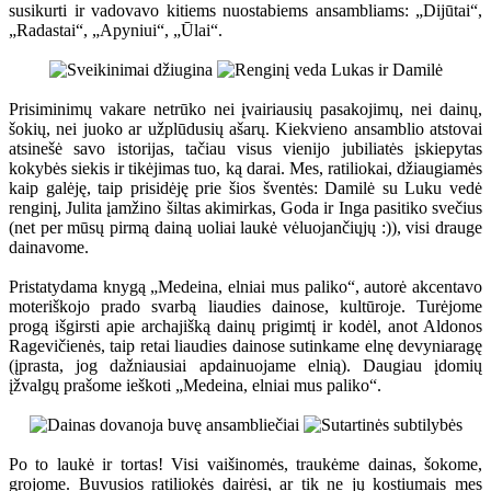
susikurti ir vadovavo kitiems nuostabiems ansambliams: „Dijūtai“,
„Radastai“, „Apyniui“, „Ūlai“.
Prisiminimų vakare netrūko nei įvairiausių pasakojimų, nei dainų,
šokių, nei juoko ar užplūdusių ašarų. Kiekvieno ansamblio atstovai
atsinešė savo istorijas, tačiau visus vienijo jubiliatės įskiepytas
kokybės siekis ir tikėjimas tuo, ką darai. Mes, ratiliokai, džiaugiamės
kaip galėję, taip prisidėję prie šios šventės: Damilė su Luku vedė
renginį, Julita įamžino šiltas akimirkas, Goda ir Inga pasitiko svečius
(net per mūsų pirmą dainą uoliai laukė vėluojančiųjų :)), visi drauge
dainavome.
Pristatydama knygą „Medeina, elniai mus paliko“, autorė akcentavo
moteriškojo prado svarbą liaudies dainose, kultūroje. Turėjome
progą išgirsti apie archajišką dainų prigimtį ir kodėl, anot Aldonos
Ragevičienės, taip retai liaudies dainose sutinkame elnę devyniaragę
(įprasta, jog dažniausiai apdainuojame elnią). Daugiau įdomių
įžvalgų prašome ieškoti „Medeina, elniai mus paliko“.
Po to laukė ir tortas! Visi vaišinomės, traukėme dainas, šokome,
grojome. Buvusios ratiliokės dairėsi, ar tik ne jų kostiumais mes