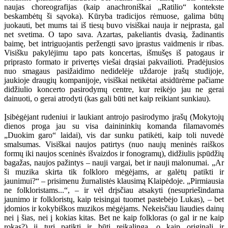
naujas choreografijas (kaip anachroniškai „Ratilio“ kontekste
beskambėtų ši sąvoka). Kūryba tradicijos rėmuose, galima būtų
juokauti, bet mums tai iš tiesų buvo visiškai nauja ir neįprasta, gal
net svetima. O tapo sava. Azartas, pakeliantis dvasią, žadinantis
baimę, bet intriguojantis peržengti savo įprastus vaidmenis ir ribas.
Visišku pakylėjimu tapo pats koncertas, išmušęs iš patogaus ir
priprasto formato ir privertęs viešai drąsiai pakvailioti. Pradėjusios
nuo smagaus pasižaidimo nedidelėje uždaroje įrašų studijoje,
jaukioje draugių kompanijoje, visiškai netikėtai atsidūrėme pačiame
didžiulio koncerto pasirodymų centre, kur reikėjo jau ne gerai
dainuoti, o gerai atrodyti (kas gali būti net kaip reikiant sunkiau).
Įsibėgėjant rudeniui ir laukiant antrojo pasirodymo įrašų (Mokytojų
dienos proga jau su visa dainininkių komanda filamavomės
„Duokim garo“ laidai), vis dar sunku patikėti, kaip toli nuvedė
smalsumas. Visiškai naujos patirtys (nuo naujų meninės raiškos
formų iki naujos sceninės išvaizdos ir fonogramų), didžiulis įspūdžių
bagažas, naujos pažintys – nauji vargai, bet ir nauji malonumai. „Ar
ši muzika skirta tik folkloro mėgėjams, ar galėtų patikti ir
jaunimui?“ – prisimenu žurnalistės klausimą Klaipėdoje. „Pirmiausia
ne folkloristams...“, – ir vėl drįsčiau atsakyti (nesupriešindama
jaunimo ir folkloristų, kaip teisingai tuomet pastebėjo Lukas), – bet
įdomios ir kokybiškos muzikos mėgėjams. Nekeisčiau liaudies dainų
nei į šias, nei į kokias kitas. Bet ne kaip folkloras (o gal ir ne kaip
rokas?) ji turi patikti ir būti reikalinga, o kaip originali ir