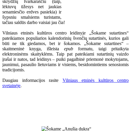
skrydžių tvarkaraščiu (taip,
lėktuvų ūžesys net jaukias
senamiesčio erdves pasiekia) ir
šypsniu smalsiems turistams,
tačiau saldūs darbo vaisiai jau čia!
Vilniaus etninės kultūros centro leidinyje „Šokame sutartines“
pateikiamos populiarios kalendorinių švenčių sutartinės, kurios gali
būti ne tik giedamos, bet ir šokamos. „Šokame sutartines“ –
skaitmeninė knyga, išleista
epub
formatu, taigi pritaikyta
elektroninėms skaityklėms. Taip pat pateikiami sutartinių vaizdo
įrašai ir natos, tad leidinys – puiki pagalbinė priemonė mokytojams,
jaunimui, pasaulio lietuviams ir visiems, besidomintiems senosiomis
tradicijomis.
Daugiau informacijos rasite
Vilniaus etninės kultūros centro
svetainėje
.