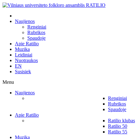
Naujienos
Renginiai
Rubrikos
Spaudoje
Apie Ratilio
Muzika
Leidiniai
Nuotraukos
EN
Susisiek
Menu
Naujienos
Renginiai
Rubrikos
Spaudoje
Apie Ratilio
Ratilio klubas
Ratilio 50
Ratilio 55
Muzika