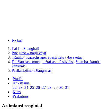
Įvykiai
Lai lai, Shanghai!
Prie jūros – nauji vėjai
„Ratilio“ Kazachstane: atrasti lietuvybę svetur
Didžiausias emocijų užtaisas – festivalis „Skamba skamba
kankliai“
Pasikartojimo džiaugsmas
Pradėti
Ankstesnis
22
23
24
25
26
27
28
29
30
31
Kitas
Paskutinis
Artimiausi renginiai