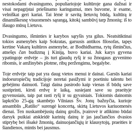
nestokodami dvasingumo, populiariojoje kultūroje gana dažnai ir
visai nepagrįstai priešinamo karingumui, mes buvome, ir esame,
velniškai geri kariai. Tai lėmė ir savitą lietuvių būdą, kultūrą ir
dinamiškesnę visuomenės sąrangą, kitokį sambūvį tarp žmonių; iš to
išaugo mūsų Lietuva.
Dvasingumo, išminties ir karybos sąryšis yra gilus. Neatsitiktinai
tokios asmenybės kaip Sokratas, garsusis antikos filosofas, tapęs
kertine Vakarų kultūros asmenybe, ar Bodhidharma, rytų išminčius,
atnešęs
čan
budizmą į Kiniją, buvo kariai. Juk karys gyvena
ypatingoje erdvėje – jis turi glaudų ryšį ir su žmogaus gyvenimo
ribomis, ir amžinybės plotme, ribų peržengimu, begalybe.
Toje erdvėje taip pat yra daug vietos menui ir dainai. Garsūs kariai
indoeuropiečių tradicijoje neretai pasižymi ir poetiniu talentu bei
gebėjimu dainuoti. Taigi daina pasirodo kaip vienas iš būdų save
sustiprinti, kirsti erdvę ir laiką, susiejant save su praeityje
gyvenusiais, taip pat rasti ryšį ir su gyvaisiais. Tokiomis dainomis
lapkričio 25-ąją skambėjo Vilniaus Šv. Jonų bažnyčia, kurioje
ansamblis „Ratilio“ surengė koncertą, skirtą Lietuvos kariuomenės
dienai. Ten nuskambėjusių dainų grožis, įvairovė ir atlikimo būdai
darsyk puikiai atskleidė karinių dainų ir jas jaučiančios dvasios
stiprybę bei išsakė žmonių, dainuojančiųjų ir klausytojų, praeities ir
šiandienos, mintis bei jausmus.