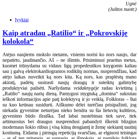
Ugnė
(Julitos nuotr.)
Įvykiai
Kaip atradau „Ratilio“ ir „Pokrovskije
kolokola“
Atėjus naujiems mokslo metams, visiems norisi ko nors naujo, dar
nepatirto, jaudinančio. Aš – ne išimtis. Prisiminusi praeitus metus,
kuomet trūnydama su vidaus ligų propedeutikos knygomis kaliau
sau į galvą elektrokardiogramos rodiklių normas, nusprendžiau, kad
atėjo laikas nuveikti ką nors kita. Ką nors, kas praplėstų mano
akiratį, padėtų susirasti naujų draugų ir suteiktų galimybę
produktyviai pailsėti. Naršydama
veidaknygėje
radau kvietimą į
„Ratilio“ naujų narių dieną. Pamygusi mygtuką „domina“ sukrutau
ieškoti informacijos apie patį kolektyvą ir jo veiklą. Folkloras – štai
su kuo ketinau susidurti. Aiškumo dėlei turėčiau prisipažinti, jog
niekada gyvenime neturėjau nieko bendra su šia lietuvių kultūros,
gyvenimo būdo išraiška. Tad labai nustebinau tiek save, tiek
artimuosius bei draugus nusprendusi pabandyti iškeisti blizgius
modernaus šokio rūbus į visą kūną dengiantį ir žemę siekiantį tautinį
kostiumą. Eidama į pirmąją repeticiją svarsčiau, ar elgiuosi teisingai
– ar aš ten pritapsiu, ar suprasiu, ar išmoksiu, ar pamilsiu folklorą