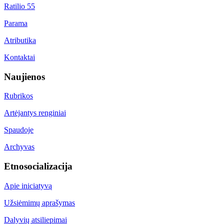
Ratilio 55
Parama
Atributika
Kontaktai
Naujienos
Rubrikos
Artėjantys renginiai
Spaudoje
Archyvas
Etnosocializacija
Apie iniciatyvą
Užsiėmimų aprašymas
Dalyvių atsiliepimai