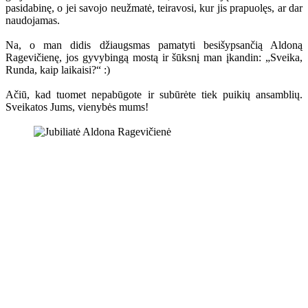
pasidabinę, o jei savojo neužmatė, teiravosi, kur jis prapuolęs, ar dar
naudojamas.
Na, o man didis džiaugsmas pamatyti besišypsančią Aldoną
Ragevičienę, jos gyvybingą mostą ir šūksnį man įkandin: „Sveika,
Runda, kaip laikaisi?“ :)
Ačiū, kad tuomet nepabūgote ir subūrėte tiek puikių ansamblių.
Sveikatos Jums, vienybės mums!