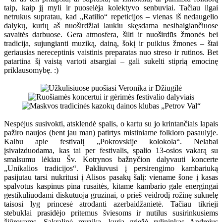
taip, kaip jį myli ir puoselėja kolektyvo senbuviai. Tačiau ilgai
netrukus supratau, kad „Ratilio“ repeticijos – vienas iš nedaugelio
dalykų, kurių aš nuoširdžiai laukiu skęsdama nesibaigiančiuose
savaitės darbuose. Gera atmosfera, šilti ir nuoširdūs žmonės bei
tradicija, sujungianti muziką, dainą, šokį ir puikius žmones – štai
geriausias nereceptinis vaistinis preparatas nuo streso ir rutinos. Bet
patartina šį vaistą vartoti atsargiai – gali sukelti stiprią emocinę
priklausomybę. :)
Nespėjus susivokti, atsklendė spalis, o kartu su jo krintančiais lapais
pažiro naujos (bent jau man) patirtys mistiniame folkloro pasaulyje.
Kalbu apie festivalį „Pokrovskije kolokola“. Nelabai
įsivaizduodama, kas tai per festivalis, spalio 13-osios vakarą su
smalsumu lėkiau Šv. Kotrynos bažnyčion dalyvauti koncerte
„Unikalios tradicijos“. Pakliuvusi į persirengimo kambariuką
pasijutau tarsi nukritusi į Alisos pasakų šalį: viename šone į kasas
spalvotus kaspinus pina rusaitės, kitame kambario gale energingai
gestikuliuodami diskutuoja gruzinai, o prieš veidrodį rožinę suknelę
taisosi lyg princesė atrodanti azerbaidžanietė. Tačiau tikrieji
stebuklai prasidėjo pritemus šviesoms ir nutilus susirinkusiems
žiūrovams. Sakralinė muzika, kurią griežė rylininkas Andrejus