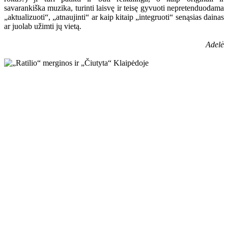
savarankiška muzika, turinti laisvę ir teisę gyvuoti nepretenduodama
„aktualizuoti“, „atnaujinti“ ar kaip kitaip „integruoti“ senąsias dainas
ar juolab užimti jų vietą.
Adelė