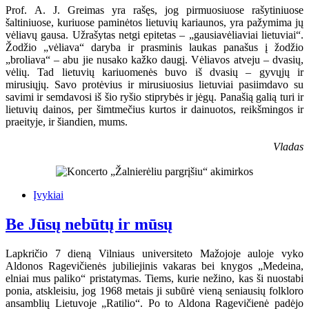
Prof. A. J. Greimas yra rašęs, jog pirmuosiuose rašytiniuose
šaltiniuose, kuriuose paminėtos lietuvių kariaunos, yra pažymima jų
vėliavų gausa. Užrašytas netgi epitetas – „gausiavėliaviai lietuviai“.
Žodžio „vėliava“ daryba ir prasminis laukas panašus į žodžio
„broliava“ – abu jie nusako kažko daugį. Vėliavos atveju – dvasių,
vėlių. Tad lietuvių kariuomenės buvo iš dvasių – gyvųjų ir
mirusiųjų. Savo protėvius ir mirusiuosius lietuviai pasiimdavo su
savimi ir semdavosi iš šio ryšio stiprybės ir jėgų. Panašią galią turi ir
lietuvių dainos, per šimtmečius kurtos ir dainuotos, reikšmingos ir
praeityje, ir šiandien, mums.
Vladas
Įvykiai
Be Jūsų nebūtų ir mūsų
Lapkričio 7 dieną Vilniaus universiteto Mažojoje auloje vyko
Aldonos Ragevičienės jubiliejinis vakaras bei knygos „Medeina,
elniai mus paliko“ pristatymas. Tiems, kurie nežino, kas ši nuostabi
ponia, atskleisiu, jog 1968 metais ji subūrė vieną seniausių folkloro
ansamblių Lietuvoje „Ratilio“. Po to Aldona Ragevičienė padėjo