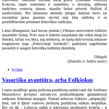
Kotovas, mane sudomino ir nustebino, o slovakių, atlikusių
tradicines vestuvių dainas, skardūs balsai privertė išsižioti iš
susižavėjimo. Bet labiausiai atmintin įstrigęs dalykas buvo tas
nuostabiai geras jausmas stovint tarp kitų ratiliokų ir su
pasididžiavimu pristatant lietuviškas tradicijas.
Labai džiaugiuosi, kad buvau priimta į Vilniaus universiteto folkloro
ansamblio šeimą. Nors man ir kitiems naujokams dar reikia daug ko
išmokti, tačiau esu tikra, jog senbuvių, ne kartą dalyvavusių tokiuose
renginiuose kaip „Pokrovskije kolokola“, padedami sugebėsime
puoselėti ir saugoti lietuvišką kultūrinį identitetą.
Džiugilė
(Damilės ir Julitos nuotr.)
Įvykiai
Vasariška avantiūra, arba Folkšokas
Liepos pradžioje gautą prašymą-pasiūlymą sudalyvauti dar Andriaus
Mamontovo įkvėptos iniciatyvos penkioliktajame gimtadienyje
sutikome išskirtinai atsargiai. Niekad nebuvau folkloro „adaptacijų“
fanė, tad ir šįkart vadovės perduotą pasiūlymą sutikau skeptiškai.
Bet vis tik – Lietuvos radijo ir televizijos prodiuseris kviečia – ir