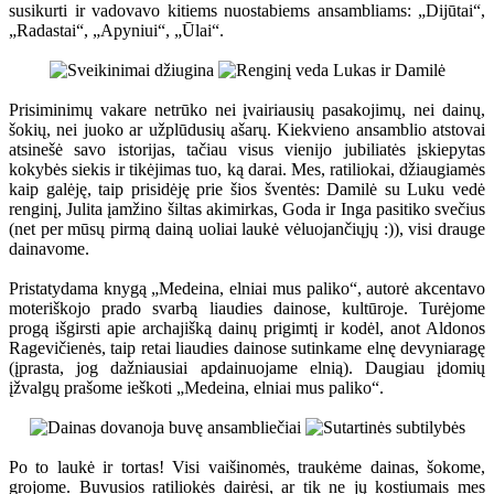
susikurti ir vadovavo kitiems nuostabiems ansambliams: „Dijūtai“,
„Radastai“, „Apyniui“, „Ūlai“.
Prisiminimų vakare netrūko nei įvairiausių pasakojimų, nei dainų,
šokių, nei juoko ar užplūdusių ašarų. Kiekvieno ansamblio atstovai
atsinešė savo istorijas, tačiau visus vienijo jubiliatės įskiepytas
kokybės siekis ir tikėjimas tuo, ką darai. Mes, ratiliokai, džiaugiamės
kaip galėję, taip prisidėję prie šios šventės: Damilė su Luku vedė
renginį, Julita įamžino šiltas akimirkas, Goda ir Inga pasitiko svečius
(net per mūsų pirmą dainą uoliai laukė vėluojančiųjų :)), visi drauge
dainavome.
Pristatydama knygą „Medeina, elniai mus paliko“, autorė akcentavo
moteriškojo prado svarbą liaudies dainose, kultūroje. Turėjome
progą išgirsti apie archajišką dainų prigimtį ir kodėl, anot Aldonos
Ragevičienės, taip retai liaudies dainose sutinkame elnę devyniaragę
(įprasta, jog dažniausiai apdainuojame elnią). Daugiau įdomių
įžvalgų prašome ieškoti „Medeina, elniai mus paliko“.
Po to laukė ir tortas! Visi vaišinomės, traukėme dainas, šokome,
grojome. Buvusios ratiliokės dairėsi, ar tik ne jų kostiumais mes