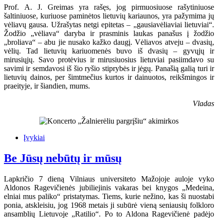
Prof. A. J. Greimas yra rašęs, jog pirmuosiuose rašytiniuose
šaltiniuose, kuriuose paminėtos lietuvių kariaunos, yra pažymima jų
vėliavų gausa. Užrašytas netgi epitetas – „gausiavėliaviai lietuviai“.
Žodžio „vėliava“ daryba ir prasminis laukas panašus į žodžio
„broliava“ – abu jie nusako kažko daugį. Vėliavos atveju – dvasių,
vėlių. Tad lietuvių kariuomenės buvo iš dvasių – gyvųjų ir
mirusiųjų. Savo protėvius ir mirusiuosius lietuviai pasiimdavo su
savimi ir semdavosi iš šio ryšio stiprybės ir jėgų. Panašią galią turi ir
lietuvių dainos, per šimtmečius kurtos ir dainuotos, reikšmingos ir
praeityje, ir šiandien, mums.
Vladas
Įvykiai
Be Jūsų nebūtų ir mūsų
Lapkričio 7 dieną Vilniaus universiteto Mažojoje auloje vyko
Aldonos Ragevičienės jubiliejinis vakaras bei knygos „Medeina,
elniai mus paliko“ pristatymas. Tiems, kurie nežino, kas ši nuostabi
ponia, atskleisiu, jog 1968 metais ji subūrė vieną seniausių folkloro
ansamblių Lietuvoje „Ratilio“. Po to Aldona Ragevičienė padėjo