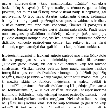
naujas choreografijas (kaip anachroniškai „Ratilio“ kontekste
beskambėtų ši sąvoka). Kūryba tradicijos rėmuose, galima būtų
juokauti, bet mums tai iš tiesų buvo visiškai nauja ir neįprasta, gal
net svetima. O tapo sava. Azartas, pakeliantis dvasią, žadinantis
baimę, bet intriguojantis peržengti savo įprastus vaidmenis ir ribas.
Visišku pakylėjimu tapo pats koncertas, išmušęs iš patogaus ir
priprasto formato ir privertęs viešai drąsiai pakvailioti. Pradėjusios
nuo smagaus pasižaidimo nedidelėje uždaroje įrašų studijoje,
jaukioje draugių kompanijoje, visiškai netikėtai atsidūrėme pačiame
didžiulio koncerto pasirodymų centre, kur reikėjo jau ne gerai
dainuoti, o gerai atrodyti (kas gali būti net kaip reikiant sunkiau).
Įsibėgėjant rudeniui ir laukiant antrojo pasirodymo įrašų (Mokytojų
dienos proga jau su visa dainininkių komanda filamavomės
„Duokim garo“ laidai), vis dar sunku patikėti, kaip toli nuvedė
smalsumas. Visiškai naujos patirtys (nuo naujų meninės raiškos
formų iki naujos sceninės išvaizdos ir fonogramų), didžiulis įspūdžių
bagažas, naujos pažintys – nauji vargai, bet ir nauji malonumai. „Ar
ši muzika skirta tik folkloro mėgėjams, ar galėtų patikti ir
jaunimui?“ – prisimenu žurnalistės klausimą Klaipėdoje. „Pirmiausia
ne folkloristams...“, – ir vėl drįsčiau atsakyti (nesupriešindama
jaunimo ir folkloristų, kaip teisingai tuomet pastebėjo Lukas), – bet
įdomios ir kokybiškos muzikos mėgėjams. Nekeisčiau liaudies dainų
nei į šias, nei į kokias kitas. Bet ne kaip folkloras (o gal ir ne kaip
rokas?) ji turi patikti ir būti reikalinga, o kaip originali ir