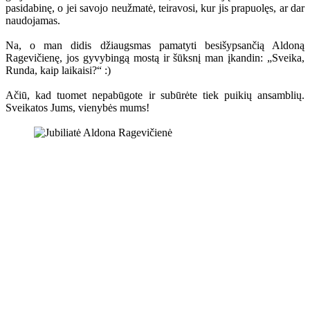
pasidabinę, o jei savojo neužmatė, teiravosi, kur jis prapuolęs, ar dar
naudojamas.
Na, o man didis džiaugsmas pamatyti besišypsančią Aldoną
Ragevičienę, jos gyvybingą mostą ir šūksnį man įkandin: „Sveika,
Runda, kaip laikaisi?“ :)
Ačiū, kad tuomet nepabūgote ir subūrėte tiek puikių ansamblių.
Sveikatos Jums, vienybės mums!