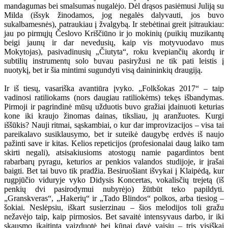
mandagumas bei smalsumas nugalėjo. Dėl drąsos pasiėmusi Juliją su
Milda (išsyk žinodamos, jog negalės dalyvauti, jos buvo
sukalbamesnės), patraukiau į žvalgybą. Ir stebėtinai greit įsitraukiau:
jau po pirmųjų Česlovo Kriščiūno ir jo mokinių (puikių muzikantų
beigi jaunų ir dar nevedusių, kaip vis motyvuodavo mus
Mokytojas), pasivadinusių „Čiutyta“, roku kvepiančių akordų ir
subtilių instrumentų solo buvau pasiryžusi ne tik pati leistis į
nuotykį, bet ir šia mintimi sugundyti visą dainininkių draugiją.
Ir iš tiesų, vasariška avantiūra įvyko. „Folkšokas 2017“ – taip
vadinosi ratiliokams (nors daugiau ratiliokėms) tekęs išbandymas.
Pirmoji ir pagrindinė mūsų užduotis buvo gražiai įdainuoti keturias
kone iki kraujo žinomas dainas, tiksliau, jų aranžuotes. Kurgi
iššūkis? Nauji ritmai, sąskambiai, o kur dar improvizacijos – visa tai
pareikalavo susiklausymo, bet ir suteikė daugybę erdvės iš naujo
pažinti save ir kitas. Kelios repeticijos (profesionalai daug laiko tam
skirti negali), atsisakiusioms atostogų namie pagardintos bent
rabarbarų pyragu, keturios ar penkios valandos studijoje, ir įrašai
baigti. Bet tai buvo tik pradžia. Besiruošiant išvykai į Klaipėdą, kur
rugpjūčio viduryje vyko Didysis Koncertas, vokalisčių trejetą (iš
penkių dvi pasirodymui nubyrėjo) žūtbūt teko papildyti.
„Granskveras“, „Hakerių“ ir „Tado Blindos“ polkos, arba tiesiog –
šokiai. Neslėpsiu, iškart susierzinau – šios melodijos toli gražu
nežavėjo taip, kaip pirmosios. Bet savaitė intensyvaus darbo, ir iki
skausmo įkaitinta vaizduotė bei kūnai davė vaisių – tris visiškai