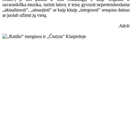
savarankiška muzika, turinti laisvę ir teisę gyvuoti nepretenduodama
„aktualizuoti“, „atnaujinti“ ar kaip kitaip „integruoti“ senąsias dainas
ar juolab užimti jų vietą.
Adelė