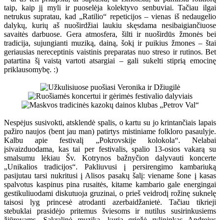
taip, kaip jį myli ir puoselėja kolektyvo senbuviai. Tačiau ilgai
netrukus supratau, kad „Ratilio“ repeticijos – vienas iš nedaugelio
dalykų, kurių aš nuoširdžiai laukiu skęsdama nesibaigiančiuose
savaitės darbuose. Gera atmosfera, šilti ir nuoširdūs žmonės bei
tradicija, sujungianti muziką, dainą, šokį ir puikius žmones – štai
geriausias nereceptinis vaistinis preparatas nuo streso ir rutinos. Bet
patartina šį vaistą vartoti atsargiai – gali sukelti stiprią emocinę
priklausomybę. :)
Nespėjus susivokti, atsklendė spalis, o kartu su jo krintančiais lapais
pažiro naujos (bent jau man) patirtys mistiniame folkloro pasaulyje.
Kalbu apie festivalį „Pokrovskije kolokola“. Nelabai
įsivaizduodama, kas tai per festivalis, spalio 13-osios vakarą su
smalsumu lėkiau Šv. Kotrynos bažnyčion dalyvauti koncerte
„Unikalios tradicijos“. Pakliuvusi į persirengimo kambariuką
pasijutau tarsi nukritusi į Alisos pasakų šalį: viename šone į kasas
spalvotus kaspinus pina rusaitės, kitame kambario gale energingai
gestikuliuodami diskutuoja gruzinai, o prieš veidrodį rožinę suknelę
taisosi lyg princesė atrodanti azerbaidžanietė. Tačiau tikrieji
stebuklai prasidėjo pritemus šviesoms ir nutilus susirinkusiems
žiūrovams. Sakralinė muzika, kurią griežė rylininkas Andrejus