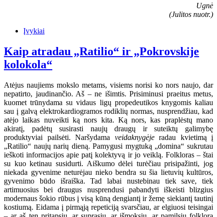
Ugnė
(Julitos nuotr.)
Įvykiai
Kaip atradau „Ratilio“ ir „Pokrovskije
kolokola“
Atėjus naujiems mokslo metams, visiems norisi ko nors naujo, dar
nepatirto, jaudinančio. Aš – ne išimtis. Prisiminusi praeitus metus,
kuomet trūnydama su vidaus ligų propedeutikos knygomis kaliau
sau į galvą elektrokardiogramos rodiklių normas, nusprendžiau, kad
atėjo laikas nuveikti ką nors kita. Ką nors, kas praplėstų mano
akiratį, padėtų susirasti naujų draugų ir suteiktų galimybę
produktyviai pailsėti. Naršydama
veidaknygėje
radau kvietimą į
„Ratilio“ naujų narių dieną. Pamygusi mygtuką „domina“ sukrutau
ieškoti informacijos apie patį kolektyvą ir jo veiklą. Folkloras – štai
su kuo ketinau susidurti. Aiškumo dėlei turėčiau prisipažinti, jog
niekada gyvenime neturėjau nieko bendra su šia lietuvių kultūros,
gyvenimo būdo išraiška. Tad labai nustebinau tiek save, tiek
artimuosius bei draugus nusprendusi pabandyti iškeisti blizgius
modernaus šokio rūbus į visą kūną dengiantį ir žemę siekiantį tautinį
kostiumą. Eidama į pirmąją repeticiją svarsčiau, ar elgiuosi teisingai
– ar aš ten pritapsiu, ar suprasiu, ar išmoksiu, ar pamilsiu folklorą