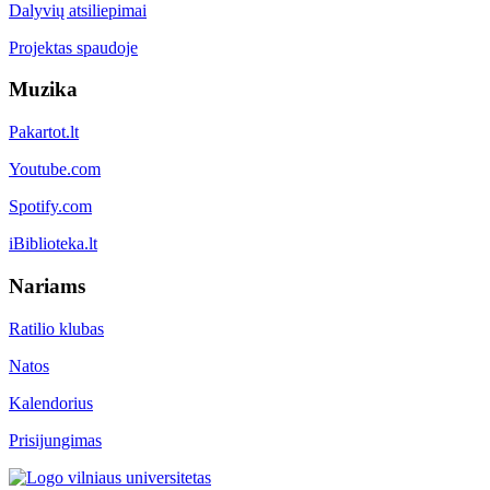
Dalyvių atsiliepimai
Projektas spaudoje
Muzika
Pakartot.lt
Youtube.com
Spotify.com
iBiblioteka.lt
Nariams
Ratilio klubas
Natos
Kalendorius
Prisijungimas