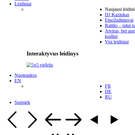
Leidiniai
Naujausi leidini
DJ Kaziukas
Etnožadintuvai
Ratilio – ratui r
Atviras, bet asm
kraštui
Visi leidiniai
Interaktyvus leidinys
Nuotraukos
EN
FR
DE
RU
Susisiek