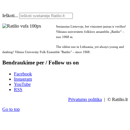
Ieškoti...
Seniausias Lietuvoje, bet visuomet jaunas ir veržlus!
Vilniaus universiteto folkloro ansamblis „Ratilio“ –
nuo 1968 m.
The oldest one in Lithuania, yet always young and
dashing! Vilnius University Folk Ensemble "Ratilio" – since 1968.
Bendraukime per / Follow us on
Facebook
Instagram
YouTube
RSS
Privatumo politika
| © Ratilio.lt
Go to top