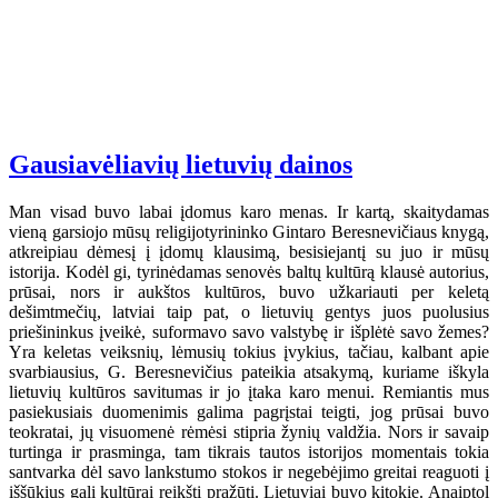
Gausiavėliavių lietuvių dainos
Man visad buvo labai įdomus karo menas. Ir kartą, skaitydamas
vieną garsiojo mūsų religijotyrininko Gintaro Beresnevičiaus knygą,
atkreipiau dėmesį į įdomų klausimą, besisiejantį su juo ir mūsų
istorija. Kodėl gi, tyrinėdamas senovės baltų kultūrą klausė autorius,
prūsai, nors ir aukštos kultūros, buvo užkariauti per keletą
dešimtmečių, latviai taip pat, o lietuvių gentys juos puolusius
priešininkus įveikė, suformavo savo valstybę ir išplėtė savo žemes?
Yra keletas veiksnių, lėmusių tokius įvykius, tačiau, kalbant apie
svarbiausius, G. Beresnevičius pateikia atsakymą, kuriame iškyla
lietuvių kultūros savitumas ir jo įtaka karo menui. Remiantis mus
pasiekusiais duomenimis galima pagrįstai teigti, jog prūsai buvo
teokratai, jų visuomenė rėmėsi stipria žynių valdžia. Nors ir savaip
turtinga ir prasminga, tam tikrais tautos istorijos momentais tokia
santvarka dėl savo lankstumo stokos ir negebėjimo greitai reaguoti į
iššūkius gali kultūrai reikšti pražūtį. Lietuviai buvo kitokie. Anaiptol