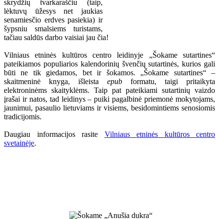
skrydžių tvarkaraščiu (taip,
lėktuvų ūžesys net jaukias
senamiesčio erdves pasiekia) ir
šypsniu smalsiems turistams,
tačiau saldūs darbo vaisiai jau čia!
Vilniaus etninės kultūros centro leidinyje „Šokame sutartines“
pateikiamos populiarios kalendorinių švenčių sutartinės, kurios gali
būti ne tik giedamos, bet ir šokamos. „Šokame sutartines“ –
skaitmeninė knyga, išleista
epub
formatu, taigi pritaikyta
elektroninėms skaityklėms. Taip pat pateikiami sutartinių vaizdo
įrašai ir natos, tad leidinys – puiki pagalbinė priemonė mokytojams,
jaunimui, pasaulio lietuviams ir visiems, besidomintiems senosiomis
tradicijomis.
Daugiau informacijos rasite
Vilniaus etninės kultūros centro
svetainėje
.