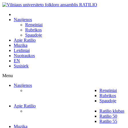
Naujienos
Renginiai
Rubrikos
Spaudoje
Apie Ratilio
Muzika
Leidiniai
Nuotraukos
EN
Susisiek
Menu
Naujienos
Renginiai
Rubrikos
Spaudoje
Apie Ratilio
Ratilio klubas
Ratilio 50
Ratilio 55
Muzika