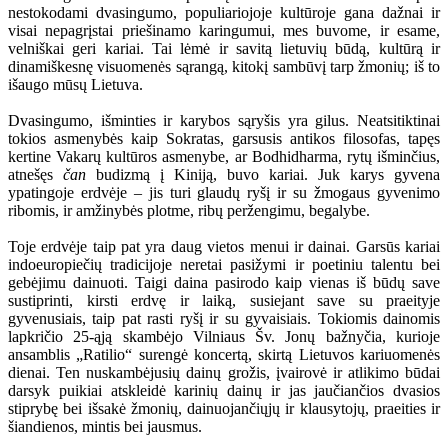
nestokodami dvasingumo, populiariojoje kultūroje gana dažnai ir
visai nepagrįstai priešinamo karingumui, mes buvome, ir esame,
velniškai geri kariai. Tai lėmė ir savitą lietuvių būdą, kultūrą ir
dinamiškesnę visuomenės sąrangą, kitokį sambūvį tarp žmonių; iš to
išaugo mūsų Lietuva.
Dvasingumo, išminties ir karybos sąryšis yra gilus. Neatsitiktinai
tokios asmenybės kaip Sokratas, garsusis antikos filosofas, tapęs
kertine Vakarų kultūros asmenybe, ar Bodhidharma, rytų išminčius,
atnešęs
čan
budizmą į Kiniją, buvo kariai. Juk karys gyvena
ypatingoje erdvėje – jis turi glaudų ryšį ir su žmogaus gyvenimo
ribomis, ir amžinybės plotme, ribų peržengimu, begalybe.
Toje erdvėje taip pat yra daug vietos menui ir dainai. Garsūs kariai
indoeuropiečių tradicijoje neretai pasižymi ir poetiniu talentu bei
gebėjimu dainuoti. Taigi daina pasirodo kaip vienas iš būdų save
sustiprinti, kirsti erdvę ir laiką, susiejant save su praeityje
gyvenusiais, taip pat rasti ryšį ir su gyvaisiais. Tokiomis dainomis
lapkričio 25-ąją skambėjo Vilniaus Šv. Jonų bažnyčia, kurioje
ansamblis „Ratilio“ surengė koncertą, skirtą Lietuvos kariuomenės
dienai. Ten nuskambėjusių dainų grožis, įvairovė ir atlikimo būdai
darsyk puikiai atskleidė karinių dainų ir jas jaučiančios dvasios
stiprybę bei išsakė žmonių, dainuojančiųjų ir klausytojų, praeities ir
šiandienos, mintis bei jausmus.