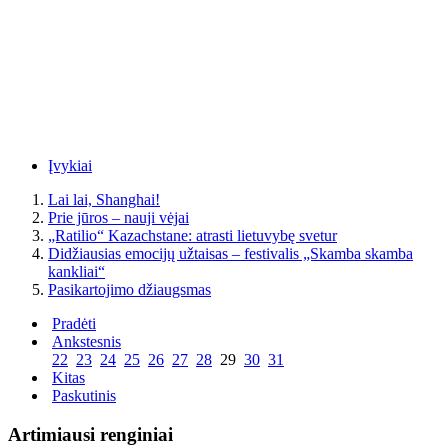
Įvykiai
Lai lai, Shanghai!
Prie jūros – nauji vėjai
„Ratilio“ Kazachstane: atrasti lietuvybę svetur
Didžiausias emocijų užtaisas – festivalis „Skamba skamba
kankliai“
Pasikartojimo džiaugsmas
Pradėti
Ankstesnis
22
23
24
25
26
27
28
29
30
31
Kitas
Paskutinis
Artimiausi renginiai