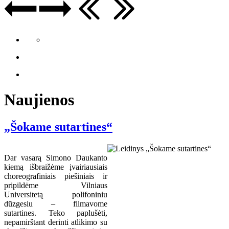
Naujienos
„Šokame sutartines“
Dar vasarą Simono Daukanto
kiemą išbraižėme įvairiausiais
choreografiniais piešiniais ir
pripildėme Vilniaus
Universitetą polifoniniu
dūzgesiu – filmavome
sutartines. Teko paplušėti,
nepamirštant derinti atlikimo su