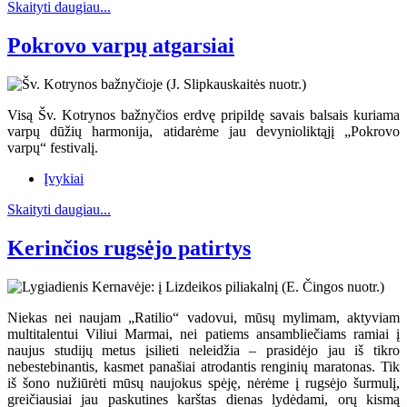
Skaityti daugiau...
Pokrovo varpų atgarsiai
Visą Šv. Kotrynos bažnyčios erdvę pripildę savais balsais kuriama
varpų dūžių harmonija, atidarėme jau devynioliktąjį „Pokrovo
varpų“ festivalį.
Įvykiai
Skaityti daugiau...
Kerinčios rugsėjo patirtys
Niekas nei naujam „Ratilio“ vadovui, mūsų mylimam, aktyviam
multitalentui Viliui Marmai, nei patiems ansambliečiams ramiai į
naujus studijų metus įsilieti neleidžia – prasidėjo jau iš tikro
nebestebinantis, kasmet panašiai atrodantis renginių maratonas. Tik
iš šono nužiūrėti mūsų naujokus spėję, nėrėme į rugsėjo šurmulį,
greičiausiai jau paskutines karštas dienas lydėdami, orų kismą