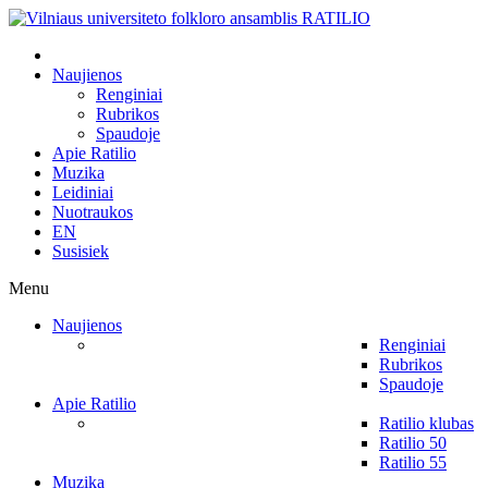
Naujienos
Renginiai
Rubrikos
Spaudoje
Apie Ratilio
Muzika
Leidiniai
Nuotraukos
EN
Susisiek
Menu
Naujienos
Renginiai
Rubrikos
Spaudoje
Apie Ratilio
Ratilio klubas
Ratilio 50
Ratilio 55
Muzika