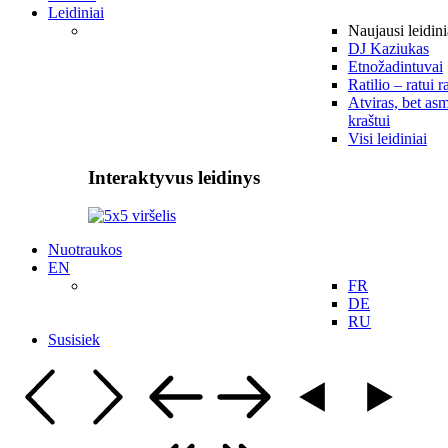
Leidiniai
Naujausi leidini
DJ Kaziukas
Etnožadintuvai
Ratilio – ratui r
Atviras, bet asm
kraštui
Visi leidiniai
Interaktyvus leidinys
Nuotraukos
EN
FR
DE
RU
Susisiek