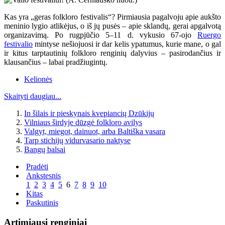
Kas yra „geras folkloro festivalis“? Pirmiausia pagalvoju apie aukšto
meninio lygio atlikėjus, o iš jų pusės – apie sklandų, gerai apgalvotą
organizavimą. Po rugpjūčio 5–11 d. vykusio 67-ojo
Ruergo
festivalio
mintyse nešiojuosi ir dar kelis ypatumus, kurie mane, o gal
ir kitus tarptautinių folkloro renginių dalyvius – pasirodančius ir
klausančius – labai pradžiugintų.
Kelionės
Skaityti daugiau...
In šilais ir pieskynais kvepiancių Dzūkijų
Vilniaus širdyje dūzgė folkloro avilys
Valgyt, miegot, dainuot, arba Baltiška vasara
Tarp stichijų vidurvasario naktyse
Bangų balsai
Pradėti
Ankstesnis
1
2
3
4
5
6
7
8
9
10
Kitas
Paskutinis
Artimiausi renginiai