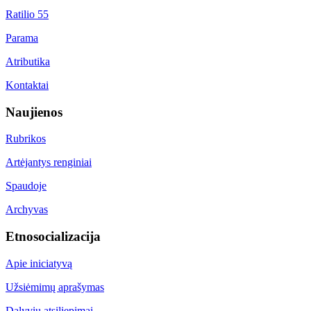
Ratilio 55
Parama
Atributika
Kontaktai
Naujienos
Rubrikos
Artėjantys renginiai
Spaudoje
Archyvas
Etnosocializacija
Apie iniciatyvą
Užsiėmimų aprašymas
Dalyvių atsiliepimai