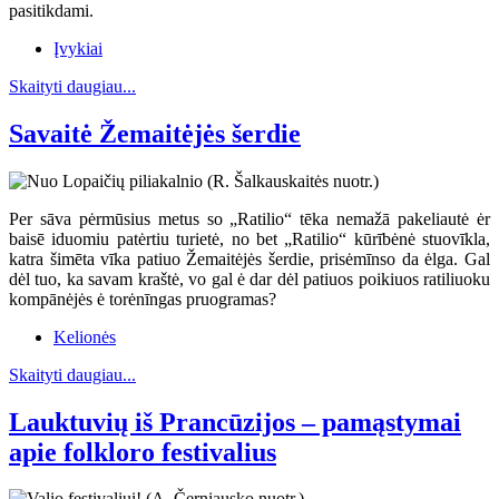
pasitikdami.
Įvykiai
Skaityti daugiau...
Savaitė Žemaitėjės šerdie
Per sāva pėrmūsius metus so „Ratilio“ tēka nemažā pakeliautė ėr
baisē iduomiu patėrtiu turietė, no bet „Ratilio“ kūrībėnė stuovīkla,
katra šimēta vīka patiuo Žemaitėjės šerdie, prisėmīnso da ėlga. Gal
dėl tuo, ka savam kraštė, vo gal ė dar dėl patiuos poikiuos ratiliuoku
kompānėjės ė torėnīngas pruogramas?
Kelionės
Skaityti daugiau...
Lauktuvių iš Prancūzijos – pamąstymai
apie folkloro festivalius