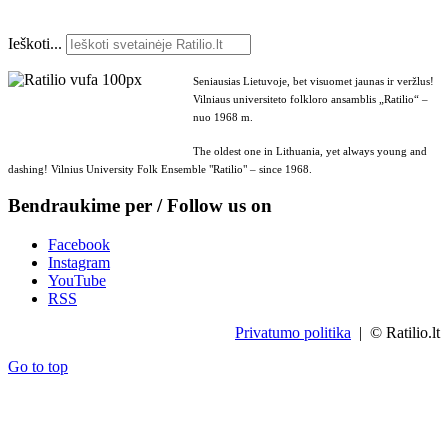
Ieškoti...
Seniausias Lietuvoje, bet visuomet jaunas ir veržlus!
Vilniaus universiteto folkloro ansamblis „Ratilio“ –
nuo 1968 m.
The oldest one in Lithuania, yet always young and
dashing! Vilnius University Folk Ensemble "Ratilio" – since 1968.
Bendraukime per / Follow us on
Facebook
Instagram
YouTube
RSS
Privatumo politika
| © Ratilio.lt
Go to top