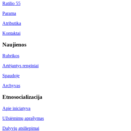
Ratilio 55
Parama
Atributika
Kontaktai
Naujienos
Rubrikos
Artėjantys renginiai
Spaudoje
Archyvas
Etnosocializacija
Apie iniciatyvą
Užsiėmimų aprašymas
Dalyvių atsiliepimai