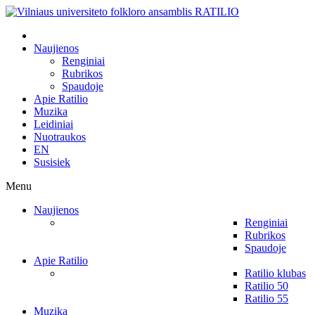
Naujienos
Renginiai
Rubrikos
Spaudoje
Apie Ratilio
Muzika
Leidiniai
Nuotraukos
EN
Susisiek
Menu
Naujienos
Renginiai
Rubrikos
Spaudoje
Apie Ratilio
Ratilio klubas
Ratilio 50
Ratilio 55
Muzika