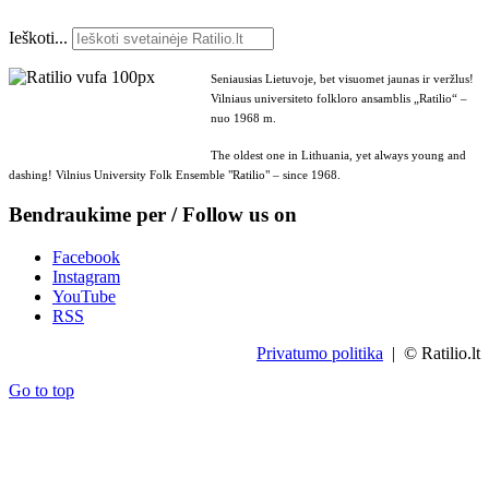
Ieškoti...
Seniausias Lietuvoje, bet visuomet jaunas ir veržlus!
Vilniaus universiteto folkloro ansamblis „Ratilio“ –
nuo 1968 m.
The oldest one in Lithuania, yet always young and
dashing! Vilnius University Folk Ensemble "Ratilio" – since 1968.
Bendraukime per / Follow us on
Facebook
Instagram
YouTube
RSS
Privatumo politika
| © Ratilio.lt
Go to top