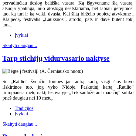
pervadinčiau tiesiog baltiška vasara. Ką išgyvename šią vasarą,
alsuoja ypatinga, nuo atostogų neatskiriama, bet labiau gėrėjimosi
tuo, ką turi ir ką veiki, dvasia. Kai šiltą birželio popietę atvykome į
Klaipėdą, festivalis „Lauksnos“, atrodo, pats ir davė būtent tokį
toną.
Įvykiai
Skaityti daugiau...
Tarp stichijų vidurvasario naktyse
Su „Ratilio“ švenčiu Jonines jau antrą kartą, visgi šios buvo
išskirtinos tuo, jog vyko Nidoje. Paskutinį kartą „Ratilio“
trumpiausią metų naktį festivalyje „Tek saulužė ant maračių“ sutiko
prieš daugiau nei 10 metų.
Tradicijos
Įvykiai
Skaityti daugiau...