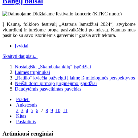
Bangų balsai
Į Kauną, folkloro festivalį „Atataria lamzdžiai 2024“, atvykome
vidurdienį ir turėjome progą pasivaikščioti po miestą. Kaunas mus
pasitiko su savo istorinėmis gatvėmis ir gražia architektūra.
Įvykiai
Skaityti daugiau...
Nostalgiški „Skambakanklių“ įspūdžiai
Laimės trupinukai
„Ratilio“ kviečia pažvelgti į laimę iš mitologinės perspektyvos
Neišdildomi pirmojo jurginėjimo įspūdžiai
Daudytėmis pasveikintas paveldas
Pradėti
Ankstesnis
2
3
4
5
6
7
8
9
10
11
Kitas
Paskutinis
Artimiausi renginiai