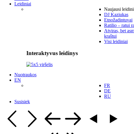
Leidiniai
Naujausi leidini
DJ Kaziukas
Etnožadintuvai
Ratilio – ratui r
Atviras, bet asm
kraštui
Visi leidiniai
Interaktyvus leidinys
Nuotraukos
EN
FR
DE
RU
Susisiek