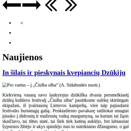
Naujienos
In šilais ir pieskynais kvepiancių Dzūkijų
Kiekvieną vasarą savo lankytojus dzūkiška dvasia persmelkiantį
dzūkų kultūros festivalį „Čiulba ulba“ pasitikome sulėkę skirtingais
ekipažais, iš įvairiausių Lietuvos kampelių, vien taip pajusdami
festivalio buriamąją galią. Penktadienio pavakarę ratiliokai smagiai
įsisuko į didesnių ir mažesnių vaikų margumyną, su kuriais tai žąsis
skaičiavo, tai tiltus statė, tai šiek tiek katiną auklėjo, bet labiausiai
šypsenos žibėjo ir akys spindėjo nuo to suteikiamo džiaugsmo, o gal