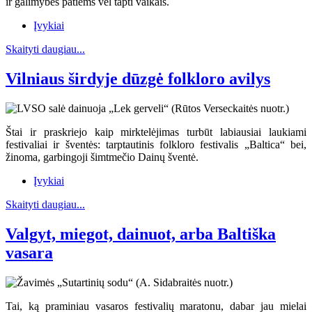
ir galimybės patiems vėl tapti vaikais.
Įvykiai
Skaityti daugiau...
Vilniaus širdyje dūzgė folkloro avilys
Štai ir praskriejo kaip mirktelėjimas turbūt labiausiai laukiami
festivaliai ir šventės: tarptautinis folkloro festivalis „Baltica“ bei,
žinoma, garbingoji šimtmečio Dainų šventė.
Įvykiai
Skaityti daugiau...
Valgyt, miegot, dainuot, arba Baltiška
vasara
Tai, ką praminiau vasaros festivalių maratonu, dabar jau mielai