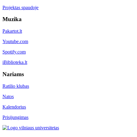
Projektas spaudoje
Muzika
Pakartot.lt
Youtube.com
Spotify.com
iBiblioteka.lt
Nariams
Ratilio klubas
Natos
Kalendorius
Prisijungimas