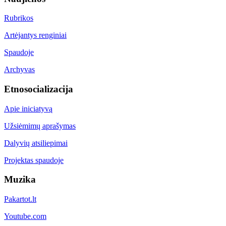
Rubrikos
Artėjantys renginiai
Spaudoje
Archyvas
Etnosocializacija
Apie iniciatyvą
Užsiėmimų aprašymas
Dalyvių atsiliepimai
Projektas spaudoje
Muzika
Pakartot.lt
Youtube.com