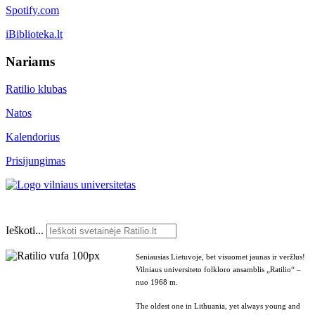
Spotify.com
iBiblioteka.lt
Nariams
Ratilio klubas
Natos
Kalendorius
Prisijungimas
Ieškoti...
Seniausias Lietuvoje, bet visuomet jaunas ir veržlus!
Vilniaus universiteto folkloro ansamblis „Ratilio“ –
nuo 1968 m.
The oldest one in Lithuania, yet always young and