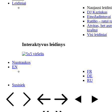
Leidiniai
Naujausi leidini
DJ Kaziukas
Etnožadintuvai
Ratilio – ratui r
Atviras, bet asm
kraštui
Visi leidiniai
Interaktyvus leidinys
Nuotraukos
EN
FR
DE
RU
Susisiek