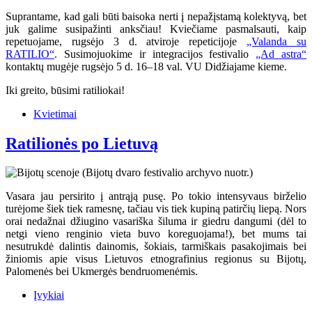
Suprantame, kad gali būti baisoka nerti į nepažįstamą kolektyvą, bet
juk galime susipažinti anksčiau! Kviečiame pasmalsauti, kaip
repetuojame, rugsėjo 3 d. atviroje repeticijoje
„Valanda su
RATILIO“
. Susimojuokime ir integracijos festivalio
„Ad astra“
kontaktų mugėje rugsėjo 5 d. 16–18 val. VU Didžiajame kieme.
Iki greito, būsimi ratiliokai!
Kvietimai
Ratilionės po Lietuvą
Vasara jau persirito į antrąją pusę. Po tokio intensyvaus birželio
turėjome šiek tiek ramesnę, tačiau vis tiek kupiną patirčių liepą. Nors
orai nedažnai džiugino vasariška šiluma ir giedru dangumi (dėl to
netgi vieno renginio vieta buvo koreguojama!), bet mums tai
nesutrukdė dalintis dainomis, šokiais, tarmiškais pasakojimais bei
žiniomis apie visus Lietuvos etnografinius regionus su Bijotų,
Palomenės bei Ukmergės bendruomenėmis.
Įvykiai