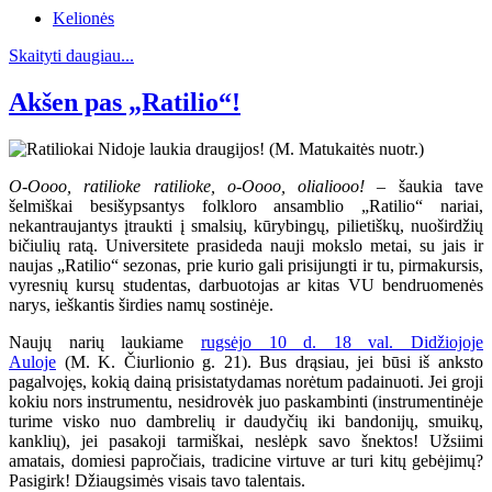
Kelionės
Skaityti daugiau...
Akšen pas „Ratilio“!
O-Oooo, ratilioke ratilioke, o-Oooo, olialiooo!
– šaukia tave
šelmiškai besišypsantys folkloro ansamblio „Ratilio“ nariai,
nekantraujantys įtraukti į smalsių, kūrybingų, pilietiškų, nuoširdžių
bičiulių ratą. Universitete prasideda nauji mokslo metai, su jais ir
naujas „Ratilio“ sezonas, prie kurio gali prisijungti ir tu, pirmakursis,
vyresnių kursų studentas, darbuotojas ar kitas VU bendruomenės
narys, ieškantis širdies namų sostinėje.
Naujų narių laukiame
rugsėjo 10 d. 18 val. Didžiojoje
Auloje
(M. K. Čiurlionio g. 21). Bus drąsiau, jei būsi iš anksto
pagalvojęs, kokią dainą prisistatydamas norėtum padainuoti. Jei groji
kokiu nors instrumentu, nesidrovėk juo paskambinti (instrumentinėje
turime visko nuo dambrelių ir daudyčių iki bandonijų, smuikų,
kanklių), jei pasakoji tarmiškai, neslėpk savo šnektos! Užsiimi
amatais, domiesi papročiais, tradicine virtuve ar turi kitų gebėjimų?
Pasigirk! Džiaugsimės visais tavo talentais.