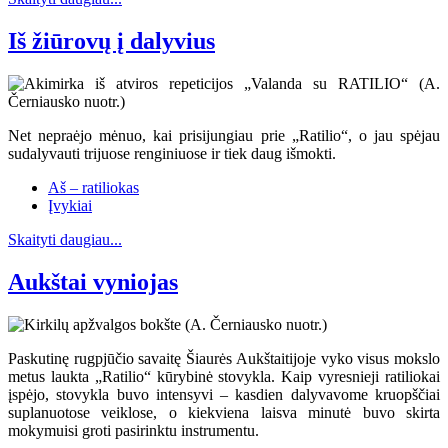
Iš žiūrovų į dalyvius
Net nepraėjo mėnuo, kai prisijungiau prie „Ratilio“, o jau spėjau
sudalyvauti trijuose renginiuose ir tiek daug išmokti.
Aš – ratiliokas
Įvykiai
Skaityti daugiau...
Aukštai vyniojas
Paskutinę rugpjūčio savaitę Šiaurės Aukštaitijoje vyko visus mokslo
metus laukta „Ratilio“ kūrybinė stovykla. Kaip vyresnieji ratiliokai
įspėjo, stovykla buvo intensyvi – kasdien dalyvavome kruopščiai
suplanuotose veiklose, o kiekviena laisva minutė buvo skirta
mokymuisi groti pasirinktu instrumentu.