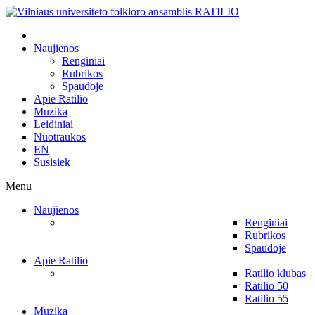
Naujienos
Renginiai
Rubrikos
Spaudoje
Apie Ratilio
Muzika
Leidiniai
Nuotraukos
EN
Susisiek
Menu
Naujienos
Renginiai
Rubrikos
Spaudoje
Apie Ratilio
Ratilio klubas
Ratilio 50
Ratilio 55
Muzika