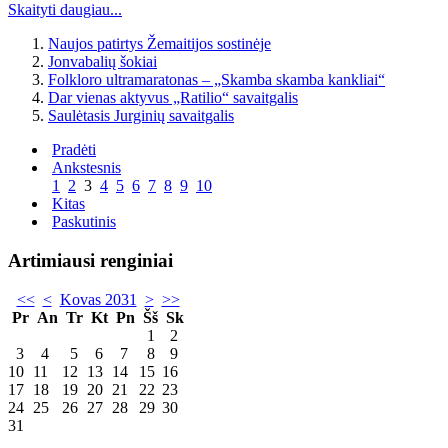
Skaityti daugiau...
Naujos patirtys Žemaitijos sostinėje
Jonvabalių šokiai
Folkloro ultramaratonas – „Skamba skamba kankliai“
Dar vienas aktyvus „Ratilio“ savaitgalis
Saulėtasis Jurginių savaitgalis
Pradėti
Ankstesnis
1
2
3
4
5
6
7
8
9
10
Kitas
Paskutinis
Artimiausi renginiai
<<
<
Kovas 2031
>
>>
Pr
An
Tr
Kt
Pn
Šš
Sk
1
2
3
4
5
6
7
8
9
10
11
12
13
14
15
16
17
18
19
20
21
22
23
24
25
26
27
28
29
30
31