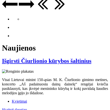
Naujienos
Išgirsti Čiurlionio kūrybos šaltinius
Visai Lietuvai minint 150-ąsias M. K. Čiurlionio gimimo metines,
koncerto „Aš padainuosiu dainų dainelę“ rengėjai kviečia
pasiklausyti, kas įkvėpė menininko kūrybą ir kokį pavidalą liaudies
melodijos įgijo jo išdailose.
Kvietimai
Skaityti daugiau...