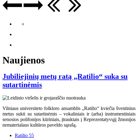
Naujienos
Jubiliejinių metų ratą „Ratilio“ suka su
sutartinėmis
Vilniaus universiteto folkloro ansamblis „Ratilio“ kviečia šventinius
metus sukti su sutartinėmis – vokaliniais ir (arba) instrumentiniais
senosios polifonijos kūriniais, įtrauktais į Reprezentatyvųjį žmonijos
nematerialaus kultūros paveldo sąrašą.
Ratilio 55