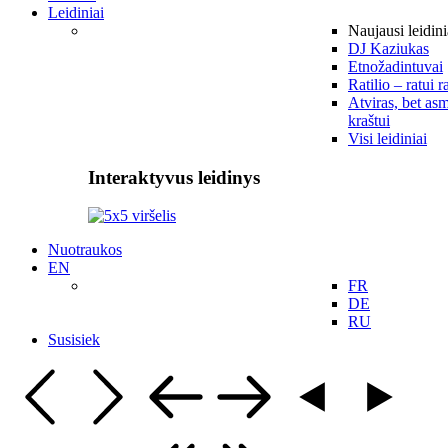
Leidiniai
Naujausi leidini
DJ Kaziukas
Etnožadintuvai
Ratilio – ratui r
Atviras, bet asm
kraštui
Visi leidiniai
Interaktyvus leidinys
Nuotraukos
EN
FR
DE
RU
Susisiek