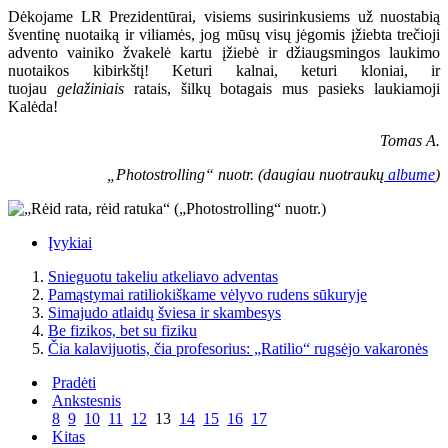
Dėkojame LR Prezidentūrai, visiems susirinkusiems už nuostabią
šventinę nuotaiką ir viliamės, jog mūsų visų jėgomis įžiebta trečioji
advento vainiko žvakelė kartu įžiebė ir džiaugsmingos laukimo
nuotaikos kibirkštį! Keturi kalnai, keturi kloniai, ir
tuojau
gelažiniais
ratais, šilkų botagais mus pasieks laukiamoji
Kalėda!
Tomas A.
„Photostrolling“ nuotr. (daugiau nuotraukų
albume
)
Įvykiai
Snieguotu takeliu atkeliavo adventas
Pamąstymai ratiliokiškame vėlyvo rudens sūkuryje
Simajudo atlaidų šviesa ir skambesys
Be fizikos, bet su fiziku
Čia kalavijuotis, čia profesorius: „Ratilio“ rugsėjo vakaronės
Pradėti
Ankstesnis
8
9
10
11
12
13
14
15
16
17
Kitas