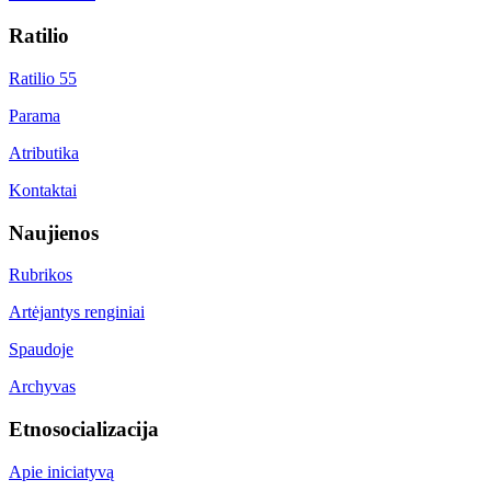
Ratilio
Ratilio 55
Parama
Atributika
Kontaktai
Naujienos
Rubrikos
Artėjantys renginiai
Spaudoje
Archyvas
Etnosocializacija
Apie iniciatyvą