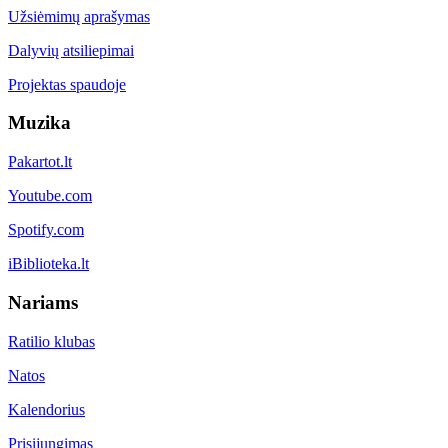
Užsiėmimų aprašymas
Dalyvių atsiliepimai
Projektas spaudoje
Muzika
Pakartot.lt
Youtube.com
Spotify.com
iBiblioteka.lt
Nariams
Ratilio klubas
Natos
Kalendorius
Prisijungimas