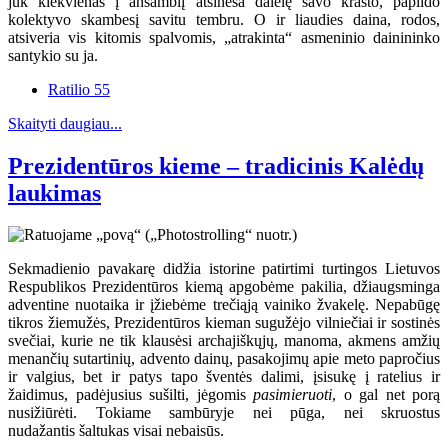
juk kiekvienas į ansamblį atsineša dalelę savo krašto, papildo
kolektyvo skambesį savitu tembru. O ir liaudies daina, rodos,
atsiveria vis kitomis spalvomis, „atrakinta“ asmeninio dainininko
santykio su ja.
Ratilio 55
Skaityti daugiau...
Prezidentūros kieme – tradicinis Kalėdų
laukimas
Sekmadienio pavakarę didžia istorine patirtimi turtingos Lietuvos
Respublikos Prezidentūros kiemą apgobėme pakilia, džiaugsminga
adventine nuotaika ir įžiebėme trečiąją vainiko žvakelę. Nepabūgę
tikros žiemužės, Prezidentūros kieman sugužėjo vilniečiai ir sostinės
svečiai, kurie ne tik klausėsi archajiškųjų, manoma, akmens amžių
menančių sutartinių, advento dainų, pasakojimų apie meto papročius
ir valgius, bet ir patys tapo šventės dalimi, įsisukę į ratelius ir
žaidimus, padėjusius sušilti, jėgomis
pasimieruoti
, o gal net porą
nusižiūrėti. Tokiame sambūryje nei pūga, nei skruostus
nudažantis šaltukas visai nebaisūs.