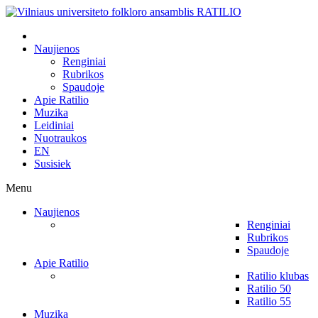
Naujienos
Renginiai
Rubrikos
Spaudoje
Apie Ratilio
Muzika
Leidiniai
Nuotraukos
EN
Susisiek
Menu
Naujienos
Renginiai
Rubrikos
Spaudoje
Apie Ratilio
Ratilio klubas
Ratilio 50
Ratilio 55
Muzika