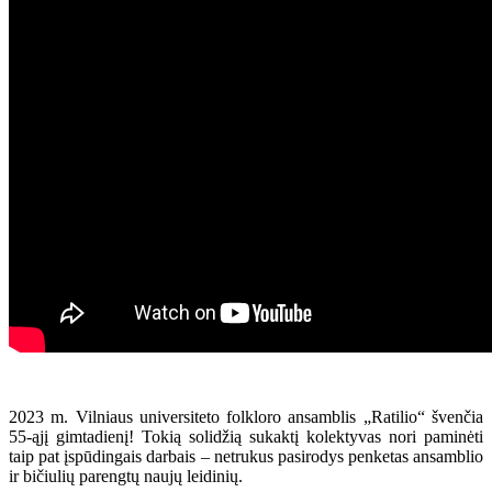
2023 m. Vilniaus universiteto folkloro ansamblis „Ratilio“ švenčia
55-ąjį gimtadienį! Tokią solidžią sukaktį kolektyvas nori paminėti
taip pat įspūdingais darbais – netrukus pasirodys penketas ansamblio
ir bičiulių parengtų naujų leidinių.