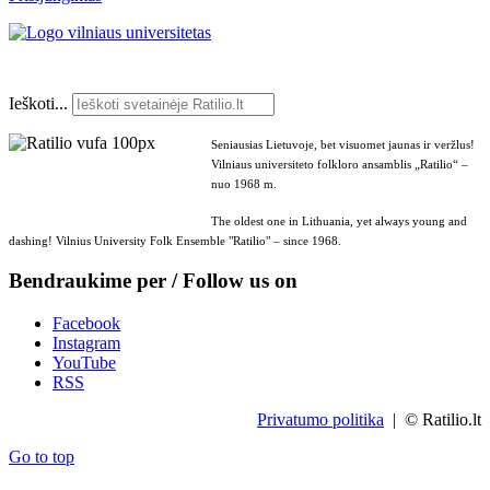
Ieškoti...
Seniausias Lietuvoje, bet visuomet jaunas ir veržlus!
Vilniaus universiteto folkloro ansamblis „Ratilio“ –
nuo 1968 m.
The oldest one in Lithuania, yet always young and
dashing! Vilnius University Folk Ensemble "Ratilio" – since 1968.
Bendraukime per / Follow us on
Facebook
Instagram
YouTube
RSS
Privatumo politika
| © Ratilio.lt
Go to top