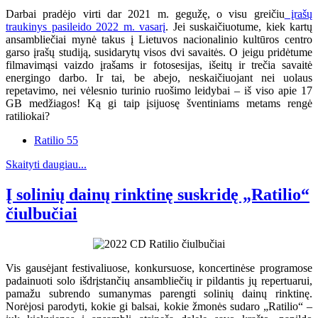
Darbai pradėjo virti dar 2021 m. gegužę, o visu greičiu
įrašų
traukinys pasileido 2022 m. vasarį
. Jei suskaičiuotume, kiek kartų
ansambliečiai mynė takus į Lietuvos nacionalinio kultūros centro
garso įrašų studiją, susidarytų visos dvi savaitės. O jeigu pridėtume
filmavimąsi vaizdo įrašams ir fotosesijas, išeitų ir trečia savaitė
energingo darbo. Ir tai, be abejo, neskaičiuojant nei uolaus
repetavimo, nei vėlesnio turinio ruošimo leidybai – iš viso apie 17
GB medžiagos! Ką gi taip įsijuosę šventiniams metams rengė
ratiliokai?
Ratilio 55
Skaityti daugiau...
Į solinių dainų rinktinę suskridę „Ratilio“
čiulbučiai
Vis gausėjant festivaliuose, konkursuose, koncertinėse programose
padainuoti solo išdrįstančių ansambliečių ir pildantis jų repertuarui,
pamažu subrendo sumanymas parengti solinių dainų rinktinę.
Norėjosi parodyti, kokie gi balsai, kokie žmonės sudaro „Ratilio“ –