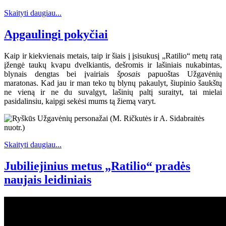
Skaityti daugiau...
Apgaulingi pokyčiai
Kaip ir kiekvienais metais, taip ir šiais į įsisukusį „Ratilio“ metų ratą
įžengė taukų kvapu dvelkiantis, dešromis ir lašiniais nukabintas,
blynais dengtas bei įvairiais
šposais
papuoštas Užgavėnių
maratonas. Kad jau ir man teko tų blynų pakaulyt, šiupinio šaukštų
ne vieną ir ne du suvalgyt, lašinių paltį suraityt, tai mielai
pasidalinsiu, kaipgi sekėsi mums tą žiemą varyt.
Skaityti daugiau...
Jubiliejinius metus „Ratilio“ pradės
naujais leidiniais