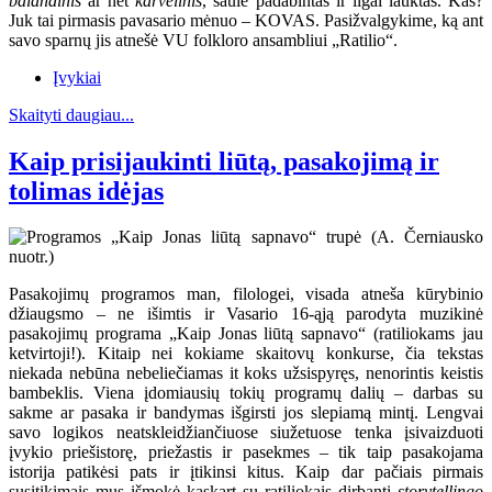
balandinis
ar net
karvelinis
, saule padabintas ir ilgai lauktas. Kas?
Juk tai pirmasis pavasario mėnuo – KOVAS. Pasižvalgykime, ką ant
savo sparnų jis atnešė VU folkloro ansambliui „Ratilio“.
Įvykiai
Skaityti daugiau...
Kaip prisijaukinti liūtą, pasakojimą ir
tolimas idėjas
Pasakojimų programos man, filologei, visada atneša kūrybinio
džiaugsmo – ne išimtis ir Vasario 16-ąją parodyta muzikinė
pasakojimų programa „Kaip Jonas liūtą sapnavo“ (ratiliokams jau
ketvirtoji!). Kitaip nei kokiame skaitovų konkurse, čia tekstas
niekada nebūna nebeliečiamas it koks užsispyręs, nenorintis keistis
bambeklis. Viena įdomiausių tokių programų dalių – darbas su
sakme ar pasaka ir bandymas išgirsti jos slepiamą mintį. Lengvai
savo logikos neatskleidžiančiuose siužetuose tenka įsivaizduoti
įvykio priešistorę, priežastis ir pasekmes – tik taip pasakojama
istorija patikėsi pats ir įtikinsi kitus. Kaip dar pačiais pirmais
susitikimais mus išmokė kaskart su ratiliokais dirbanti
storytellingo