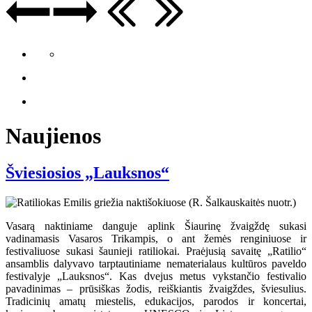
Naujienos
Šviesiosios „Lauksnos“
Vasarą naktiniame danguje aplink Šiaurinę žvaigždę sukasi
vadinamasis Vasaros Trikampis, o ant žemės renginiuose ir
festivaliuose sukasi šaunieji ratiliokai. Praėjusią savaitę „Ratilio“
ansamblis dalyvavo tarptautiniame nematerialaus kultūros paveldo
festivalyje „Lauksnos“. Kas dvejus metus vykstančio festivalio
pavadinimas – prūsiškas žodis, reiškiantis žvaigždes, šviesulius.
Tradicinių amatų miestelis, edukacijos, parodos ir koncertai,