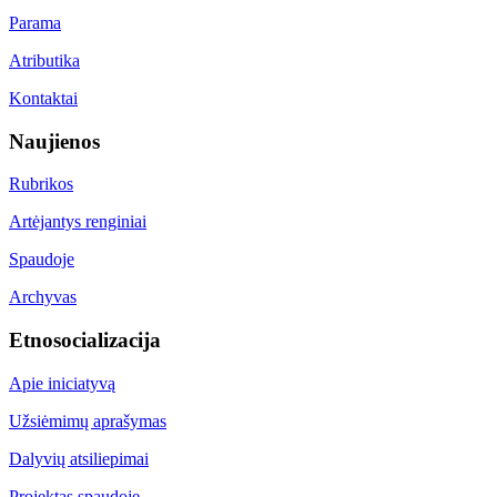
Parama
Atributika
Kontaktai
Naujienos
Rubrikos
Artėjantys renginiai
Spaudoje
Archyvas
Etnosocializacija
Apie iniciatyvą
Užsiėmimų aprašymas
Dalyvių atsiliepimai
Projektas spaudoje