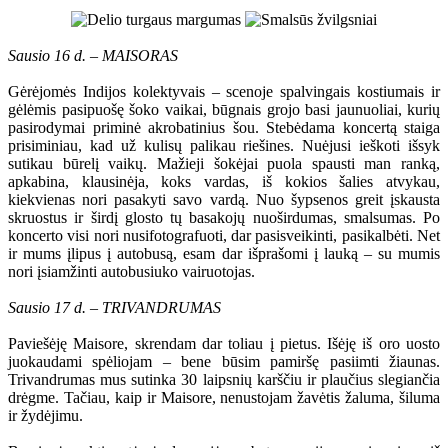
Sausio 16 d. – MAISORAS
Gėrėjomės Indijos kolektyvais – scenoje spalvingais kostiumais ir
gėlėmis pasipuošę šoko vaikai, būgnais grojo basi jaunuoliai, kurių
pasirodymai priminė akrobatinius šou. Stebėdama koncertą staiga
prisiminiau, kad už kulisų palikau riešines. Nuėjusi ieškoti išsyk
sutikau būrelį vaikų. Mažieji šokėjai puola spausti man ranką,
apkabina, klausinėja, koks vardas, iš kokios šalies atvykau,
kiekvienas nori pasakyti savo vardą. Nuo šypsenos greit įskausta
skruostus ir širdį glosto tų basakojų nuoširdumas, smalsumas. Po
koncerto visi nori nusifotografuoti, dar pasisveikinti, pasikalbėti. Net
ir mums įlipus į autobusą, esam dar išprašomi į lauką – su mumis
nori įsiamžinti autobusiuko vairuotojas.
Sausio 17 d. – TRIVANDRUMAS
Paviešėję Maisore, skrendam dar toliau į pietus. Išėję iš oro uosto
juokaudami spėliojam – bene būsim pamiršę pasiimti žiaunas.
Trivandrumas mus sutinka 30 laipsnių karščiu ir plaučius slegiančia
drėgme. Tačiau, kaip ir Maisore, nenustojam žavėtis žaluma, šiluma
ir žydėjimu.