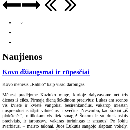
Naujienos
Kovo džiaugsmai ir rūpesčiai
Kovo mėnesis „Ratilio“ kaip visad darbingas.
Mėnesį pradėjome Kaziuko muge, kurioje dalyvavome net tris
dienas iš eilės. Pirmąją dieną šokdinom praeivius: Lukas ant scenos
vis kvietė ir kvietė vangokai besirenkančius, vakarop miestan
nusprendusius išlįsti vilniečius ir svečius. Nesvarbu, kad šokiai „iš
plokštelės“, ratiliokam vis tiek smagu! Šokom ir su drąsiausiais
praeiviais, ir tarpusavy, vakaras turiningas ir smagus! Po šokių
svarbiausi – maisto talonai. Juos Lukutis saugojo slaptam vokely,