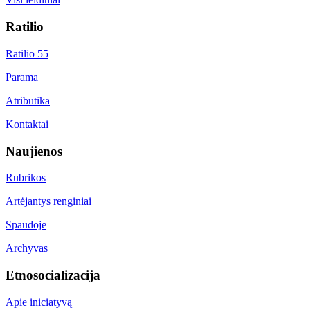
Ratilio
Ratilio 55
Parama
Atributika
Kontaktai
Naujienos
Rubrikos
Artėjantys renginiai
Spaudoje
Archyvas
Etnosocializacija
Apie iniciatyvą