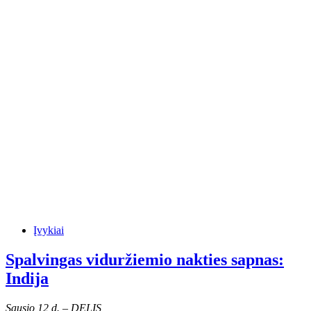
Įvykiai
Spalvingas viduržiemio nakties sapnas:
Indija
Sausio 12 d. – DELIS