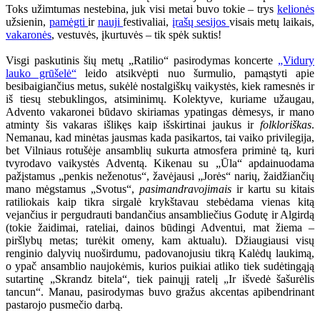
Toks užimtumas nestebina, juk visi metai buvo tokie – trys
kelionės
užsienin,
pamėgti
ir
nauji
festivaliai,
įrašų sesijos
visais metų laikais,
vakaronės
, vestuvės, įkurtuvės – tik spėk suktis!
Visgi paskutinis šių metų „Ratilio“ pasirodymas koncerte
„Vidury
lauko grūšelė“
leido atsikvėpti nuo šurmulio, pamąstyti apie
besibaigiančius metus, sukėlė nostalgiškų vaikystės, kiek ramesnės ir
iš tiesų stebuklingos, atsiminimų. Kolektyve, kuriame užaugau,
Advento vakaronei būdavo skiriamas ypatingas dėmesys, ir mano
atminty šis vakaras išlikęs kaip išskirtinai jaukus ir
folkloriškas
.
Nemanau, kad minėtas jausmas kada pasikartos, tai vaiko privilegija,
bet Vilniaus rotušėje ansamblių sukurta atmosfera priminė tą, kuri
tvyrodavo vaikystės Adventą. Kikenau su „Ūla“ apdainuodama
pažįstamus „penkis neženotus“, žavėjausi „Jorės“ narių, žaidžiančių
mano mėgstamus „Svotus“,
pasimandravojimais
ir kartu su kitais
ratiliokais kaip tikra sirgalė krykštavau stebėdama vienas kitą
vejančius ir pergudrauti bandančius ansambliečius Godutę ir Algirdą
(tokie žaidimai, rateliai, dainos būdingi Adventui, mat žiema –
piršlybų metas; turėkit omeny, kam aktualu). Džiaugiausi visų
renginio dalyvių nuoširdumu, padovanojusiu tikrą Kalėdų laukimą,
o ypač ansamblio naujokėmis, kurios puikiai atliko tiek sudėtingąją
sutartinę „Skrandz bitela“, tiek painųjį ratelį „Ir išvedė šašurėlis
tancun“. Manau, pasirodymas buvo gražus akcentas apibendrinant
pastarojo pusmečio darbą.