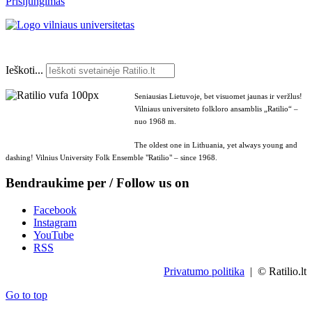
Prisijungimas
Ieškoti...
Seniausias Lietuvoje, bet visuomet jaunas ir veržlus!
Vilniaus universiteto folkloro ansamblis „Ratilio“ –
nuo 1968 m.
The oldest one in Lithuania, yet always young and
dashing! Vilnius University Folk Ensemble "Ratilio" – since 1968.
Bendraukime per / Follow us on
Facebook
Instagram
YouTube
RSS
Privatumo politika
| © Ratilio.lt
Go to top