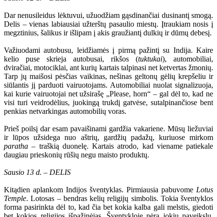
Dar nenusileidus lėktuvui, užuodžiam gąsdinančiai dusinantį smogą.
Delis – vienas labiausiai užterštų pasaulio miestų. Įtraukiam nosis į
megztinius, šalikus ir išlipam į akis graužiantį dulkių ir dūmų debesį.
Važiuodami autobusu, leidžiamės į pirmą pažintį su Indija. Kaire
kelio puse skrieja autobusai, rikšos (
tuktukai
), automobiliai,
dviračiai, motociklai, ant kurių kartais talpinasi net ketvertas žmonių.
Tarp jų maišosi pėsčias vaikinas, nešinas geltonų gėlių krepšeliu ir
siūlantis jį parduoti vairuotojams. Automobiliai nuolat signalizuoja,
kai kurie vairuotojai net užsirašę „Please, horn“ – gal dėl to, kad ne
visi turi veidrodėlius, juokingą trukdį gatvėse, sutalpinančiose bent
penkias netvarkingas automobilių voras.
Prieš poilsį dar esam pavaišinami gardžia vakariene. Mūsų liežuviai
ir lūpos užsidega nuo aštrių, gardžių padažų, kuriuose mirkom
paratha
– traškią duonelę. Kartais atrodo, kad viename patiekale
daugiau prieskonių rūšių negu maisto produktų.
Sausio 13 d. – DELIS
Kitądien aplankom Indijos šventyklas. Pirmiausia pabuvome
Lotus
Temple
. Lotosas – bendras kelių religijų simbolis. Tokia šventyklos
forma pasirinkta dėl to, kad čia bet kokia kalba gali melstis, giedoti
bet kokios religijos išpažinėjas. Šventykloje nėra jokių paveikslų,