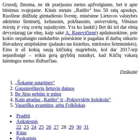
Gruodį, žinoma, ne tik praėjusius metus apžvelgiame, bet ir apie
būsimus svajojame. Kitais metais „Ratilio“ bus 50 ratų apsukęs.
Ruošime didžiulę gimtadienio šventę, minėsime Lietuvos valstybės
atkūrimo šimtmetį, keliausim, pokštausim,
universitetų, Vilniaus
miestų ir visų svietų sujudzysim
. Yra ko laukti:) Bet iki tol dar elnią
devyniaragį (ar elnę, kaip sakė
A. Ragevičienė
) apdainuokime, prie
kokio nepabaigto rankdarbio prisėskime ir pagaliau iš darbų sūkurio
išsivadavę atsipūskime (palauks tas kisielius, mielosios šeimininkės).
Einu ir aš kokią saują kūčiukų nugriebsiu, kol dar 2017-ieji
nepasibaigė – reikia gerą grybšnį nutaikyt, kad Kūčių vakarą
laimingus metus išsiburčiau.
Dzūkaitė
„Šokame sutartines“
Gausiavėliavių lietuvių dainos
Be Jūsų nebūtų ir mūsų
Kaip atradau „Ratilio“ ir „Pokrovskije kolokola“
Vasariška avantiūra, arba Folkšokas
Pradėti
Ankstesnis
22
23
24
25
26
27
28
29
30
31
Kitas
Paskutinis