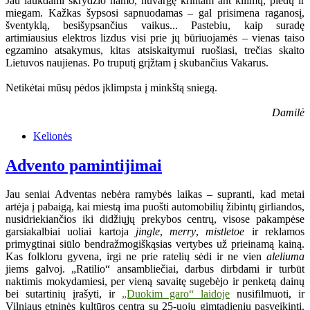
Jau laukdami skrydžio namo, nuvargę krintam ant kilimų, pledų ir
miegam. Kažkas šypsosi sapnuodamas – gal prisimena raganosį,
šventyklą, besišypsančius vaikus... Pastebiu, kaip suradę
artimiausius elektros lizdus visi prie jų būriuojamės – vienas taiso
egzamino atsakymus, kitas atsiskaitymui ruošiasi, trečias skaito
Lietuvos naujienas. Po truputį grįžtam į skubančius Vakarus.
Netikėtai mūsų pėdos įklimpsta į minkštą sniegą.
Damilė
Kelionės
Advento pamintijimai
Jau seniai Adventas nebėra ramybės laikas – supranti, kad metai
artėja į pabaigą, kai miestą ima puošti automobilių žibintų girliandos,
nusidriekiančios iki didžiųjų prekybos centrų, visose pakampėse
garsiakalbiai uoliai kartoja
jingle
,
merry
,
mistletoe
ir reklamos
primygtinai siūlo bendražmogiškąsias vertybes už prieinamą kainą.
Kas folkloru gyvena, irgi ne prie ratelių sėdi ir ne vien
aleliuma
jiems galvoj. „Ratilio“ ansambliečiai, darbus dirbdami ir turbūt
naktimis mokydamiesi, per vieną savaitę sugebėjo ir penketą dainų
bei sutartinių įrašyti, ir
„Duokim garo“ laidoje
nusifilmuoti, ir
Vilniaus etninės kultūros centrą su 25-uoju gimtadieniu pasveikinti.