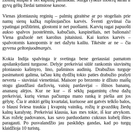
gyvų gėlių žiedai tamsiose kasose.
Vienas įdomiausių reginių – palmių giraitėse ar po stogeliais prie
namų sienų kažką rupšnojančios karvės. Šventi gyvūnai čia
ypatingai prižiūrimi, glostomi ir net puošiami. Karvių ragai papuošti
aukso spalvos juostelėmis, kabučiais, kaspinėliais, net balionais!
Viena gražuolė net karolius įsitaisiusi. Kai kurios karvės –
spalvotomis kanopomis ir net dažytu kailiu. Tikėsite ar ne – čia
gyvena
geltonjuodmargės
.
Kokia Indija spalvinga ir svetinga bene geriausiai pamatom
apsilankydami turguose. Delyje prekeiviai siūlė rankomis siuvinėtų
ploniausio kašmyro, lino, pašminos audinių. Drabužius turguje
pasimatuoti galima, tačiau kitų dydžių tokio paties drabužio prašyti
neverta – siuviniai vienetiniai. Maisore po brezento ir džiuto maišų
stogu glaudžiasi daržovių, vaisių pardavėjai – ištisos bananų,
ananasų alėjos. Kur ne kur – iš sėklų pagamintų
chna
dažų
prekeiviai, kurių vienas pačiumpa mano ranką ir piešia ant jos
gėlytę. Čia ir atskiri gėlių kvartalai, kuriuose ant gatvės telkšo balos,
o blausi šviesa traukia į kvapnių vainikų, rožių ir gvazdikų žiedų
kalnų karalystę. Prekeiviai klausia, kas mes tokie, iš kur atvykom.
Kas roželę padovanos, kas savo parduodamo cukraus kubelį išties
paragauti. Po pusvalandžio jau pasklidęs gandas, kad po turgų
klaidžioja 10 turistų.