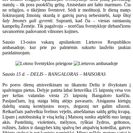
statulų – tik pora puokščių gėlių. Atsisėdam ant šalto marmuro. Čia
ne religijos, o tikėjimo šventovė. Sėdi ir medituoji. Ir dieną matęs
šokiruojantį žmonių skurdą ir gatvių purvą nebesistebi,
kaip šitoj
šaly žmonės gali gyventi
. Supranti, kad čia – vienas ramiausių
kampelių Žemėje. Tik pagalvoju – norėčiau šventykloje dirbančioms
savanorėms padovanoti vilnones kojines.
Sausio 13-osios vakarą apsilankom Lietuvos Respublikos
ambasadoje, kur prie po palmėmis sukurto lauželio jaukiai
pasidainuojam.
Sausio 15 d. – DELIS – BANGALORAS – MAISORAS
Po poros dienų atsisveikinam su ūkanotu Deliu ir išvykstam į
spalvingus pietus. Delyje patirta labai lietuviška 15 laipsnių vėsa vos
per kelias valandas virsta 25 laipsnių Bangaloro karščiu.
Pasijaučiam, lyg staiga būtų atėjęs pavasaris. Atsigauna kietųjų
dalelių srautą kentėjusios nosys, deguonį net galim užuosti.
Retkarčiais padvelkia švelnus vėjelis, atnešdamas saldų gėlių kvapą.
Lipam į autobusiuką ir visą kelią į Maisorą sunku atplėšti nuo langų
akis. Pastelinių, violetinės, mėlynos, ryškiai žydros, geltonos,
rožinės, žalios ir daugybės kitų spalvų bei atspalvių kotedžai, gatvės
žibintų stulpai ir net kapinių paminklai. Mirga ryškūs moterų sariai ir