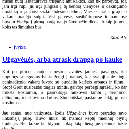
mielai būtų išsitatuiravęs trispalvę ant kaktos, kad tik parodytų, jog
jam irgi rūpi, jis irgi jungiasi į tą bendrą vienybės ir dėkingumo
nuotaiką ir jaučiasi kažko didesnio dalimi. Miestas ūžė ir grojo, o
vakare pradėjo snigti. Visi gatvėse, susibūrimuose ir namuose
buvom
išsnigti
į pirmą naują naujo šimtmečio dieną. Ir taip įdomu,
koks tas šimtukas bus.
Rasa Alė
Įvykiai
Užgavėnės, arba atrask draugą po kauke
Kai po pirmos naujo semestro savaitės jautiesi pavargęs, kai
nupurtęs snieguotus batus žengi į namus, kai svajoji apie tingų
penktadienio vakarą lovoje su puodeliu karštos arbatos ir filmu...
Stop! Greit nusibaidai tingias mintis, galvoje perbėgi sąrašėlį, ko dar
trūksta kostiumui, ir pasiraitojęs rankoves kimbi į derinimo,
dėliojimo, meistravimo darbus. Studentiškai, paskutinę naktį, gimsta
kostiumas.
Jau seniai, nuo vaikystės, žodis
Užgavėnės
buvo praradęs savo
linksmąją pusę. Buvo likusi tik mamos keptų mielinių blynų
tradicija. Bet kokie tai blynai! Jokią kitą dieną jie nebūna tokie
skanūs...