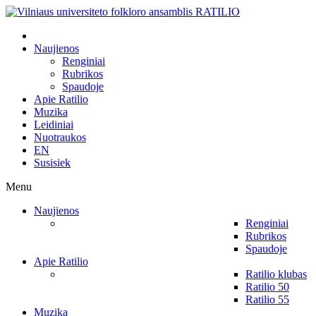
Naujienos
Renginiai
Rubrikos
Spaudoje
Apie Ratilio
Muzika
Leidiniai
Nuotraukos
EN
Susisiek
Menu
Naujienos
Renginiai
Rubrikos
Spaudoje
Apie Ratilio
Ratilio klubas
Ratilio 50
Ratilio 55
Muzika