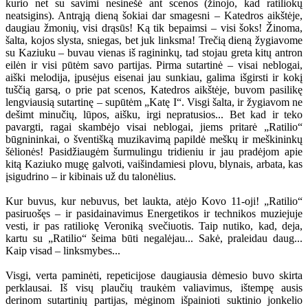
kurio net su savimi nesinešė ant scenos (žinojo, kad ratiliokų
neatsigins). Antrąją dieną šokiai dar smagesni – Katedros aikštėje,
daugiau žmonių, visi drąsūs! Ką tik bepaimsi – visi šoks! Žinoma,
šalta, kojos slysta, sniegas, bet juk linksma! Trečią dieną žygiavome
su Kaziuku – buvau vienas iš ragininkų, tad stojau greta kitų antron
eilėn ir visi pūtėm savo partijas. Pirma sutartinė – visai neblogai,
aiški melodija, įpusėjus eisenai jau sunkiau, galima išgirsti ir kokį
tuščią garsą, o prie pat scenos, Katedros aikštėje, buvom pasilikę
lengviausią sutartinę – supūtėm „Katę I“. Visgi šalta, ir žygiavom ne
dešimt minučių, lūpos, aišku, irgi nepratusios... Bet kad ir teko
pavargti, ragai skambėjo visai neblogai, jiems pritarė „Ratilio“
būgnininkai, o šventišką muzikavimą papildė meškų ir meškininkų
šėlionės! Pasidžiaugėm šurmulingu tridieniu ir jau pradėjom apie
kitą Kaziuko mugę galvoti, vaišindamiesi plovu, blynais, arbata, kas
įsigudrino – ir kibinais už du talonėlius.
Kur buvus, kur nebuvus, bet laukta, atėjo Kovo 11-oji! „Ratilio“
pasiruošęs – ir pasidainavimus Energetikos ir technikos muziejuje
vesti, ir pas ratiliokę Veroniką svečiuotis. Taip nutiko, kad, deja,
kartu su „Ratilio“ šeima būti negalėjau... Sakė, praleidau daug...
Kaip visad – linksmybes...
Visgi, verta paminėti, repeticijose daugiausia dėmesio buvo skirta
perklausai. Iš visų plaučių traukėm valiavimus, ištempę ausis
derinom sutartinių partijas, mėginom išpainioti suktinio jonkelio