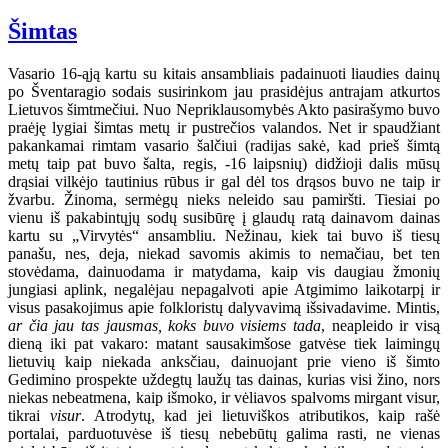
Šimtas
Vasario 16-ąją kartu su kitais ansambliais padainuoti liaudies dainų
po Šventaragio sodais susirinkom jau prasidėjus antrajam atkurtos
Lietuvos šimtmečiui. Nuo Nepriklausomybės Akto pasirašymo buvo
praėję lygiai šimtas metų ir pustrečios valandos. Net ir spaudžiant
pakankamai rimtam vasario šalčiui (radijas sakė, kad prieš šimtą
metų taip pat buvo šalta, regis, -16 laipsnių) didžioji dalis mūsų
drąsiai vilkėjo tautinius rūbus ir gal dėl tos drąsos buvo ne taip ir
žvarbu. Žinoma, sermėgų nieks neleido sau pamiršti. Tiesiai po
vienu iš pakabintųjų sodų susibūrę į glaudų ratą dainavom dainas
kartu su „Virvytės“ ansambliu. Nežinau, kiek tai buvo iš tiesų
panašu, nes, deja, niekad savomis akimis to nemačiau, bet ten
stovėdama, dainuodama ir matydama, kaip vis daugiau žmonių
jungiasi aplink, negalėjau nepagalvoti apie Atgimimo laikotarpį ir
visus pasakojimus apie folkloristų dalyvavimą išsivadavime. Mintis,
ar čia jau tas jausmas, koks buvo visiems tada
, neapleido ir visą
dieną iki pat vakaro: matant sausakimšose gatvėse tiek laimingų
lietuvių kaip niekada anksčiau, dainuojant prie vieno iš šimto
Gedimino prospekte uždegtų laužų tas dainas, kurias visi žino, nors
niekas nebeatmena, kaip išmoko, ir vėliavos spalvoms mirgant visur,
tikrai
visur
. Atrodytų, kad jei lietuviškos atributikos, kaip rašė
portalai, parduotuvėse iš tiesų nebebūtų galima rasti, ne vienas