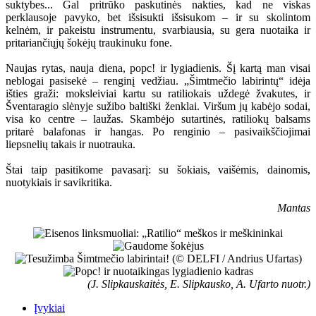
suktybes... Gal pritrūko paskutinės nakties, kad ne viskas
perklausoje pavyko, bet išsisukti išsisukom – ir su skolintom
kelnėm, ir pakeistu instrumentu, svarbiausia, su gera nuotaika ir
pritariančiųjų šokėjų traukinuku fone.
Naujas rytas, nauja diena, popc! ir lygiadienis. Šį kartą man visai
neblogai pasisekė – renginį vedžiau. „Šimtmečio labirintų“ idėja
išties graži: moksleiviai kartu su ratiliokais uždegė žvakutes, ir
Šventaragio slėnyje sužibo baltiški ženklai. Viršum jų kabėjo sodai,
visa ko centre – laužas. Skambėjo sutartinės, ratiliokų balsams
pritarė balafonas ir hangas. Po renginio – pasivaikščiojimai
liepsnelių takais ir nuotrauka.
Štai taip pasitikome pavasarį: su šokiais, vaišėmis, dainomis,
nuotykiais ir savikritika.
Mantas
(J. Slipkauskaitės, E. Slipkausko, A. Ufarto nuotr.)
Įvykiai