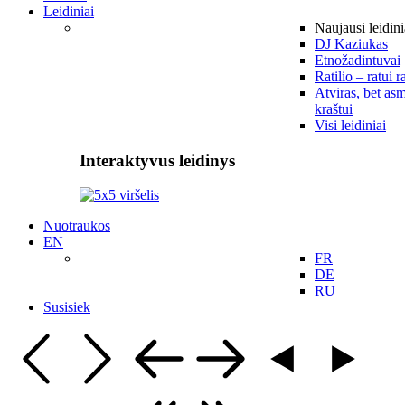
Leidiniai
Naujausi leidini
DJ Kaziukas
Etnožadintuvai
Ratilio – ratui r
Atviras, bet asm
kraštui
Visi leidiniai
Interaktyvus leidinys
Nuotraukos
EN
FR
DE
RU
Susisiek