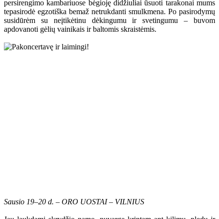
persirengimo kambariuose bėgioję didžiuliai ūsuoti tarakonai mums
tepasirodė egzotiška bemaž netrukdanti smulkmena. Po pasirodymų
susidūrėm su neįtikėtinu dėkingumu ir svetingumu – buvom
apdovanoti gėlių vainikais ir baltomis skraistėmis.
Sausio 19–20 d. – ORO UOSTAI – VILNIUS