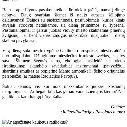
Bet ne apie blynus pasakoti reikia. Jie niekur (ačiū, mama!) dingę
nebuvo. Daug svarbiau šiemet iš naujo atrastas šėliojimo
džiaugsmas! Dainos su pasierzinimais, pasijuokimais, kurios kitais
atvejais atrodytų netinkamos, šią dieną priimamos su šypsena.
Pastrakaliojimai ir garsus juokas vidury miesto skatinamas praeivių
žvilgsnių. Jei bent vienas žmogus nuoširdžiai nusijuokė – dieną
skelbiu pavykusia!
Visą dieną sukomės ir trypėme Gedimino prospekte, miestas aidėjo
nuo mūsų dainų. Džiuginome miestiečius ir miesto svečius, ir patys
save. Šiųmetė šventės tema, ekologija, atskleidė ne vieno
išradingumą: skambėjo savadarbiai instrumentai (pavyzdžiui,
skardinis smuikas ar popierinė Manto armonika!), šėliojo originalūs
personažai (ar matėte Radiacijos Pavojų?).
Šokiai, dainos, vis kur nors nuskambantis juokas, kostiumų
margumynas... Ar begali būti kas geriau varant žiemą iš kiemo? Na,
gal tik tai, kad draugų būrys šalia...
Gintarė
(Julitos-Radiacijos Pavojaus nuotr.)