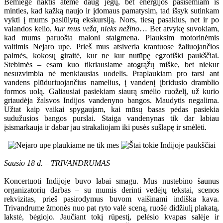
Bemiegė naktis atėmė daug jėgų, bet energijos pasisemiam iš
minties, kad kažką naujo ir įdomaus pamatysim, tad išsyk sutinkam
vykti į mums pasiūlytą ekskursiją. Nors, tiesą pasakius, net ir po
valandos kelio,
kur mus veža, nieks nežino
… Bet atvykę suvokiam,
kad mums paruošta maloni staigmena. Plauksim motorinėmis
valtimis Nejaro upe. Prieš mus atsiveria krantuose žaliuojančios
palmės, kokosų giraitė, kur ne kur nutūpę egzotiški paukščiai.
Stebimės – esam kuo tikriausiame atogrąžų miške, bet niekur
nesuzvimbia nė menkiausias uodelis. Praplaukiam pro tarsi ant
vandens plūduriuojančius namelius, į vandenį įbridusio dramblio
formos uolą. Galiausiai pasiekiam siaurą smėlio ruoželį, už kurio
griaudėja žalsvos Indijos vandenyno bangos. Maudytis negalima.
Užtat kaip vaikai spygaujam, kai mūsų basas pėdas pasiekia
sudužusios bangos purslai. Staiga vandenynas tik dar labiau
įsismarkauja ir dabar jau strakaliojam iki pusės sušlapę ir smėlėti.
Sausio 18 d. – TRIVANDRUMAS
Koncertuoti Indijoje buvo labai smagu. Mus nustebino šaunus
organizatorių darbas – su mumis derinti vedėjų tekstai, scenos
rekvizitas, prieš pasirodymus buvom vaišinami indiška kava.
Trivandrume žmonės nuo pat ryto valė sceną, ruošė didžiulį plakatą,
lakstė, bėgiojo. Jaučiant tokį rūpestį, pelėsio kvapas salėje ir