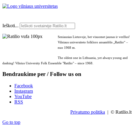
Ieškoti...
Seniausias Lietuvoje, bet visuomet jaunas ir veržlus!
Vilniaus universiteto folkloro ansamblis „Ratilio“ –
nuo 1968 m.
The oldest one in Lithuania, yet always young and
dashing! Vilnius University Folk Ensemble "Ratilio" – since 1968.
Bendraukime per / Follow us on
Facebook
Instagram
YouTube
RSS
Privatumo politika
| © Ratilio.lt
Go to top