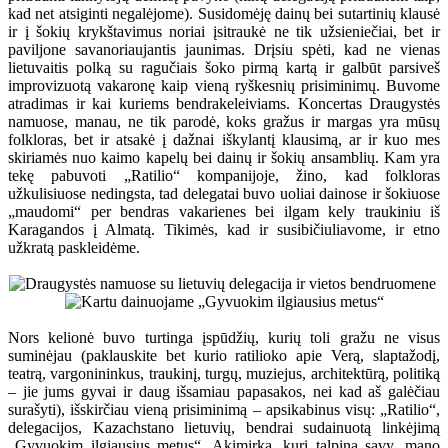
kad net atsiginti negalėjome). Susidomėję dainų bei sutartinių klausė
ir į šokių krykštavimus noriai įsitraukė ne tik užsieniečiai, bet ir
paviljone savanoriaujantis jaunimas. Drįsiu spėti, kad ne vienas
lietuvaitis polką su ragučiais šoko pirmą kartą ir galbūt parsiveš
improvizuotą vakaronę kaip vieną ryškesnių prisiminimų. Buvome
atradimas ir kai kuriems bendrakeleiviams. Koncertas Draugystės
namuose, manau, ne tik parodė, koks gražus ir margas yra mūsų
folkloras, bet ir atsakė į dažnai iškylantį klausimą, ar ir kuo mes
skiriamės nuo kaimo kapelų bei dainų ir šokių ansamblių. Kam yra
tekę pabuvoti „Ratilio“ kompanijoje, žino, kad folkloras
užkulisiuose nedingsta, tad delegatai buvo uoliai dainose ir šokiuose
„maudomi“ per bendras vakarienes bei ilgam kely traukiniu iš
Karagandos į Almatą. Tikimės, kad ir susibičiuliavome, ir etno
užkratą paskleidėme.
Nors kelionė buvo turtinga įspūdžių, kurių toli gražu ne visus
suminėjau (paklauskite bet kurio ratilioko apie Verą, slaptažodį,
teatrą, vargonininkus, traukinį, turgų, muziejus, architektūrą, politiką
– jie jums gyvai ir daug išsamiau papasakos, nei kad aš galėčiau
surašyti), išskirčiau vieną prisiminimą – apsikabinus visų: „Ratilio“,
delegacijos, Kazachstano lietuvių, bendrai sudainuotą linkėjimą
„Gyvuokim ilgiausius metus“. Akimirka, kuri talpina savy, mano