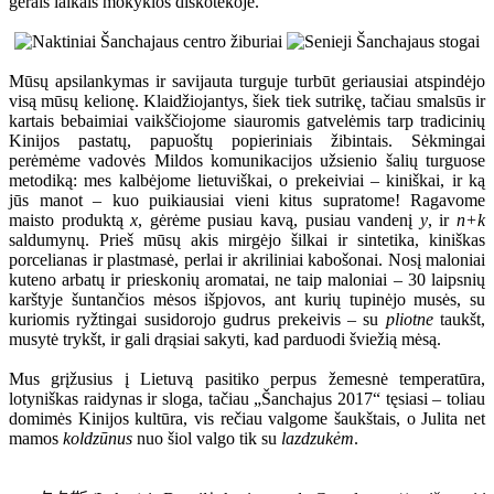
gerais laikais mokyklos diskotekoje.
Mūsų apsilankymas ir savijauta turguje turbūt geriausiai atspindėjo
visą mūsų kelionę. Klaidžiojantys, šiek tiek sutrikę, tačiau smalsūs ir
kartais bebaimiai vaikščiojome siauromis gatvelėmis tarp tradicinių
Kinijos pastatų, papuoštų popieriniais žibintais. Sėkmingai
perėmėme vadovės Mildos komunikacijos užsienio šalių turguose
metodiką: mes kalbėjome lietuviškai, o prekeiviai – kiniškai, ir ką
jūs manot – kuo puikiausiai vieni kitus supratome! Ragavome
maisto produktą
x
, gėrėme pusiau kavą, pusiau vandenį
y
, ir
n+k
saldumynų. Prieš mūsų akis mirgėjo šilkai ir sintetika, kiniškas
porcelianas ir plastmasė, perlai ir akriliniai kabošonai. Nosį maloniai
kuteno arbatų ir prieskonių aromatai, ne taip maloniai – 30 laipsnių
karštyje šuntančios mėsos išpjovos, ant kurių tupinėjo musės, su
kuriomis ryžtingai susidorojo gudrus prekeivis – su
pliotne
taukšt,
musytė trykšt, ir gali drąsiai sakyti, kad parduodi šviežią mėsą.
Mus grįžusius į Lietuvą pasitiko perpus žemesnė temperatūra,
lotyniškas raidynas ir sloga, tačiau „Šanchajus 2017“ tęsiasi – toliau
domimės Kinijos kultūra, vis rečiau valgome šaukštais, o Julita net
mamos
koldzūnus
nuo šiol valgo tik su
lazdzukėm
.