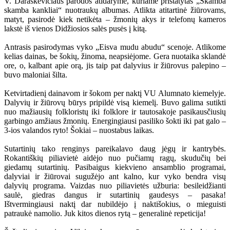
V. Daraškevičiaus parodos atidaryme, kuriame pristatytas „Skamba
skamba kankliai“ nuotraukų albumas. Atlikta atitartinė žiūrovams,
matyt, pasirodė kiek netikėta – žmonių akys ir telefonų kameros
lakstė iš vienos Didžiosios salės pusės į kitą.
Antrasis pasirodymas vyko „Eisva mudu abudu“ scenoje. Atlikome
kelias dainas, be šokių, žinoma, neapsiėjome. Gera nuotaika sklandė
ore, o, kalbant apie orą, jis taip pat dalyvius ir žiūrovus palepino –
buvo maloniai šilta.
Ketvirtadienį dainavom ir šokom per naktį VU Alumnato kiemelyje.
Dalyvių ir žiūrovų būrys pripildė visą kiemelį. Buvo galima sutikti
nuo mažiausių folkloristų iki folklore ir tautosakoje pasikausčiusių
garbingo amžiaus žmonių. Energingiausi pasiliko šokti iki pat galo –
3-ios valandos ryto! Šokiai – nuostabus laikas.
Sutartinių tako renginys pareikalavo daug jėgų ir kantrybės.
Rokantiškių piliavietė aidėjo nuo pučiamų ragų, skudučių bei
giedamų sutartinių. Pasibaigus kiekvieno ansamblio programai,
dalyviai ir žiūrovai sugužėjo ant kalno, kur vyko bendra visų
dalyvių programa. Vaizdas nuo piliavietės užburia: besileidžianti
saulė, giedras dangus ir sutartinių gaudesys – pasaka!
Ištvermingiausi naktį dar nubildėjo į naktišokius, o mieguisti
patraukė namolio. Juk kitos dienos rytą – generalinė repeticija!