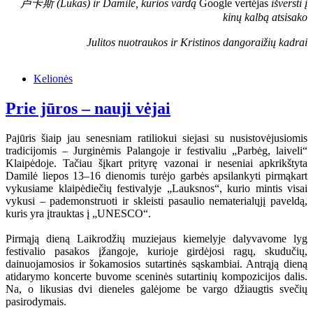
卢卡斯 (Lukas) ir Damilė, kurios vardą
Google vertėjas
išversti į
kinų kalbą atsisako
Julitos nuotraukos ir Kristinos dangoraižių kadrai
Kelionės
Prie jūros – nauji vėjai
Pajūris šiaip jau senesniam ratiliokui siejasi su nusistovėjusiomis
tradicijomis – Jurginėmis Palangoje ir festivaliu „Parbėg, laiveli“
Klaipėdoje. Tačiau šįkart prityrę vazonai ir neseniai apkrikštyta
Damilė liepos 13–16 dienomis turėjo garbės apsilankyti pirmąkart
vykusiame klaipėdiečių festivalyje „Lauksnos“, kurio mintis visai
vykusi – pademonstruoti ir skleisti pasaulio nematerialųjį paveldą,
kuris yra įtrauktas į „UNESCO“.
Pirmąją dieną Laikrodžių muziejaus kiemelyje dalyvavome lyg
festivalio pasakos įžangoje, kurioje girdėjosi ragų, skudučių,
dainuojamosios ir šokamosios sutartinės sąskambiai. Antrąją dieną
atidarymo koncerte buvome sceninės sutartinių kompozicijos dalis.
Na, o likusias dvi dieneles galėjome be vargo džiaugtis svečių
pasirodymais.