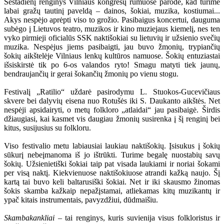
Šeštadienį renginys Vilniaus kongresų rūmuose parodė, kad turime
labai gražų tautinį paveldą – dainos, šokiai, muzika, kostiumai...
Akys nespėjo aprėpti viso to grožio. Pasibaigus koncertui, dauguma
subėgo į Lietuvos teatro, muzikos ir kino muziejaus kiemelį, nes ten
vyko pirmieji oficialūs SSK naktišokiai su lietuvių ir užsienio svečių
muzika. Nespėjus jiems pasibaigti, jau buvo žmonių, trypiančių
šokių aikštelėje Vilniaus lenkų kultūros namuose. Šokių entuziastai
išsiskirstė tik po 6-os valandos ryto! Smagu matyti tiek jaunų,
bendraujančių ir gerai šokančių žmonių po vienu stogu.
Festivalį „Ratilio“ uždarė pasirodymu L. Stuokos-Gucevičiaus
skvere bei dalyvių eisena nuo Rotušės iki S. Daukanto aikštės. Net
nespėji apsidairyti, o metų folkloro „atlaidai“ jau pasibaigė. Širdis
džiaugiasi, kai kasmet vis daugiau žmonių susirenka į šį renginį bei
kitus, susijusius su folkloru.
Viso festivalio metu labiausiai laukiau naktišokių. Įsisukus į šokių
sūkurį nebeįmanoma iš jo ištrūkti. Turime begalę nuostabių savų
šokių. Užsienietiški šokiai taip pat visada laukiami ir noriai šokami
per visą naktį. Kiekvienuose naktišokiuose atrandi kažką naujo. Šį
kartą tai buvo keli baltarusiški šokiai. Net ir iki skausmo žinomas
šokis skamba kažkaip nepažįstamai, atliekamas kitų muzikantų ir
ypač kitais instrumentais, pavyzdžiui, dūdmaišiu.
Skambakankliai
– tai renginys, kuris suvienija visus folkloristus ir