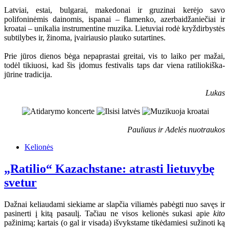
Latviai, estai, bulgarai, makedonai ir gruzinai kerėjo savo
polifoninėmis dainomis, ispanai – flamenko, azerbaidžaniečiai ir
kroatai – unikalia instrumentine muzika. Lietuviai rodė kryždirbystės
subtilybes ir, žinoma, įvairiausio plauko sutartines.
Prie jūros dienos bėga nepaprastai greitai, vis to laiko per mažai,
todėl tikiuosi, kad šis įdomus festivalis taps dar viena ratiliokiška-
jūrine tradicija.
Lukas
Pauliaus ir Adelės nuotraukos
Kelionės
„Ratilio“ Kazachstane: atrasti lietuvybę
svetur
Dažnai keliaudami siekiame ar slapčia viliamės pabėgti nuo savęs ir
pasinerti į kitą pasaulį. Tačiau ne visos kelionės sukasi apie
kito
pažinimą; kartais (o gal ir visada) išvykstame tikėdamiesi sužinoti ką