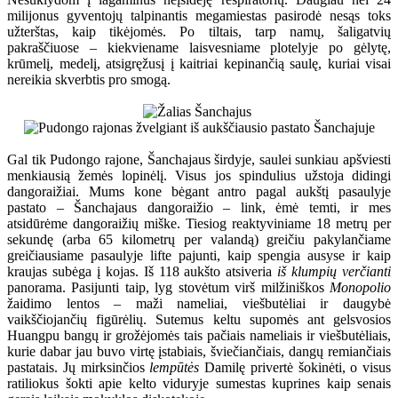
milijonus gyventojų talpinantis megamiestas pasirodė nesąs toks
užterštas, kaip tikėjomės. Po tiltais, tarp namų, šaligatvių
pakraščiuose – kiekviename laisvesniame plotelyje po gėlytę,
krūmelį, medelį, atsigręžusį į kaitriai kepinančią saulę, kuriai visai
nereikia skverbtis pro smogą.
Gal tik Pudongo rajone, Šanchajaus širdyje, saulei sunkiau apšviesti
menkiausią žemės lopinėlį. Visus jos spindulius užstoja didingi
dangoraižiai. Mums kone bėgant antro pagal aukštį pasaulyje
pastato – Šanchajaus dangoraižio – link, ėmė temti, ir mes
atsidūrėme dangoraižių miške. Tiesiog reaktyviniame 18 metrų per
sekundę (arba 65 kilometrų per valandą) greičiu pakylančiame
greičiausiame pasaulyje lifte pajunti, kaip spengia ausyse ir kaip
kraujas subėga į kojas. Iš 118 aukšto atsiveria
iš klumpių verčianti
panorama. Pasijunti taip, lyg stovėtum virš milžiniškos
Monopolio
žaidimo lentos – maži nameliai, viešbutėliai ir daugybė
vaikščiojančių figūrėlių. Sutemus keltu supomės ant gelsvosios
Huangpu bangų ir grožėjomės tais pačiais nameliais ir viešbutėliais,
kurie dabar jau buvo virtę įstabiais, šviečiančiais, dangų remiančiais
pastatais. Jų mirksinčios
lempūtės
Damilę privertė šokinėti, o visus
ratiliokus šokti apie kelto viduryje sumestas kuprines kaip senais