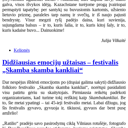
galva, visos išvykos idėją. Kazachstane turėjome progą įvairiopai
permąstyti tapatybę: per santykį su buvusiomis kartomis, užsienio
lietuvio prizmę, paraleles tarp namų ir svečių, ir iš naujo pajusti
bendrystę. Visur megzti ryšį padėjo daina, kuri suvienija,
sujungdama balsus – ir to, kuris šalia, ir to, kuris kitoj šaly, ir to,
kuris kadaise buvo... Dainuokime!
Julija Vilkaitė
Kelionės
Didžiausias emocijų užtaisas – festivalis
„Skamba skamba kankliai“
Dar nespėjus išblėsti emocijoms po (drąsiai galima sakyti) didžiausio
folkloro festivalio „Skamba skamba kankliai“, norėtųsi pasidalinti
visu patirtu gėriu su skaitytojais. Pirmiausia reikėtų padėkoti
organizatoriams, kad turime tokį reiškinį kaip
Skambakankliai
. Be
to, šie metai ypatingi – tai 45-ieji festivalio metai. Labai džiugu, jog
šis festivalis gyvavo, gyvuoja ir, tikiuosi, gyvuos dar bent pusę
amželio!
„Ratilio“ pradėjo savo pasirodymų ciklą Vilniaus rotušėje, fotografo