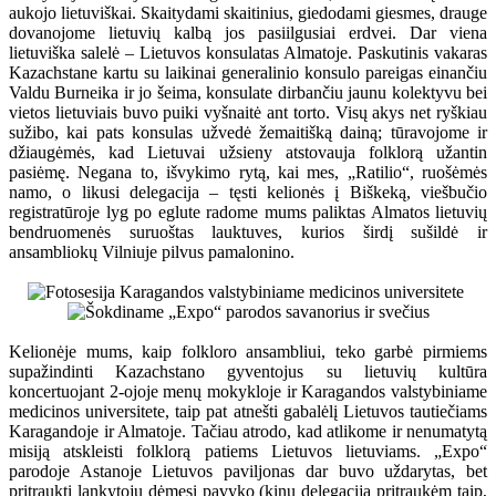
aukojo lietuviškai. Skaitydami skaitinius, giedodami giesmes, drauge
dovanojome lietuvių kalbą jos pasiilgusiai erdvei. Dar viena
lietuviška salelė – Lietuvos konsulatas Almatoje. Paskutinis vakaras
Kazachstane kartu su laikinai generalinio konsulo pareigas einančiu
Valdu Burneika ir jo šeima, konsulate dirbančiu jaunu kolektyvu bei
vietos lietuviais buvo puiki vyšnaitė ant torto. Visų akys net ryškiau
sužibo, kai pats konsulas užvedė žemaitišką dainą; tūravojome ir
džiaugėmės, kad Lietuvai užsieny atstovauja folklorą užantin
pasiėmę. Negana to, išvykimo rytą, kai mes, „Ratilio“, ruošėmės
namo, o likusi delegacija – tęsti kelionės į Biškeką, viešbučio
registratūroje lyg po eglute radome mums paliktas Almatos lietuvių
bendruomenės suruoštas lauktuves, kurios širdį sušildė ir
ansambliokų Vilniuje pilvus pamalonino.
Kelionėje mums, kaip folkloro ansambliui, teko garbė pirmiems
supažindinti Kazachstano gyventojus su lietuvių kultūra
koncertuojant 2-ojoje menų mokykloje ir Karagandos valstybiniame
medicinos universitete, taip pat atnešti gabalėlį Lietuvos tautiečiams
Karagandoje ir Almatoje. Tačiau atrodo, kad atlikome ir nenumatytą
misiją atskleisti folklorą patiems Lietuvos lietuviams. „Expo“
parodoje Astanoje Lietuvos paviljonas dar buvo uždarytas, bet
pritraukti lankytojų dėmesį pavyko (kinų delegaciją pritraukėm taip,