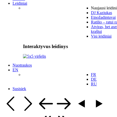
Leidiniai
Naujausi leidini
DJ Kaziukas
Etnožadintuvai
Ratilio – ratui r
Atviras, bet asm
kraštui
Visi leidiniai
Interaktyvus leidinys
Nuotraukos
EN
FR
DE
RU
Susisiek