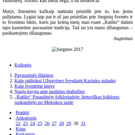
vidurdienį. Atrodo, kad metai bėga, o tai nesikeičia.
Matyt, žmonėms kažkaip natūralu prisirišti prie to, kas jiems
pažįstama. Lygiai taip pat ir aš jau prisirišau prie Jurginių šventės ir
to šventimo būdo, kuris jau keletą metų man esant „Ratilio“ dalimi
tapo kasmetine pavasarine tradicija. Tad tai yra mano džiaugsmas –
pasikartojimo džiaugsmas.
Augminas
Kelionės
Pavasarinės išdaigos
Kaip ratiliokai Užgavėnes švęsdami Kaziuko sulaukė
Kaip šventėme laisvę
Nauja knyga apie tautinius drabužius
„Ratilio“ Pasaulinėje folkloriadoje: lietuviškas folkloras
suskambėjo po Meksikos saule
Pradėti
Ankstesnis
22
23
24
25
26
27
28
29
30
31
Kitas
Paskutinis