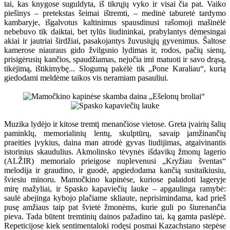
tai, kas knygose suguldyta, iš tikrųjų vyko ir visai čia pat. Vaiko
piešinys – pretekstas šeimai ištremti, – medinė taburetė tardymo
kambaryje, išgalvotus kaltinimus spausdinusi rašomoji mašinėlė
nebebuvo tik daiktai, bet tylūs liudininkai, prabylantys dėmesingai
akiai ir jautriai širdžiai, pasakojantys žuvusiųjų gyvenimus. Šaltose
kamerose niauraus gido žvilgsnio lydimas ir, rodos, pačių sienų,
prisigėrusių kančios, spaudžiamas, nejučia imi matuoti ir savo drąsą,
tikėjimą, ištikimybę... Slogumą pakėlė tik „Pone Karaliau“, kurią
giedodami meldėme taikos vis neramiam pasauliui.
Muzika lydėjo ir kitose tremtį menančiose vietose. Greta įvairių šalių
paminklų, memorialinių lentų, skulptūrų, savaip įamžinančių
praeities įvykius, daina man atrodė gyvas liudijimas, atgaivinantis
istorinius skaudulius. Akmolinsko tėvynės išdavikų žmonų lagerio
(ALŽIR) memorialo prieigose nuplevenusi „Kryžiau šventas“
melodija ir graudino, ir guodė, apgiedodama kančią susitaikiusiu,
šviesiu minoru. Mamočkino kapinėse, kuriose palaidoti lageryje
mirę mažyliai, ir Spasko kapaviečių lauke – apgaulinga ramybė:
saulė abejinga kybojo plačiame skliaute, neprisimindama, kad prieš
pusę amžiaus taip pat švietė žmonėms, kurie guli po šiurenančia
pieva. Tada būtent tremtinių dainos pažadino tai, ką gamta paslėpė.
Repeticijose kiek sentimentaloki rodęsi posmai Kazachstano stepėse