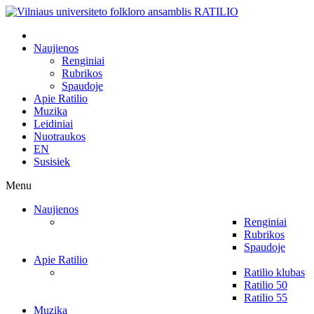
Naujienos
Renginiai
Rubrikos
Spaudoje
Apie Ratilio
Muzika
Leidiniai
Nuotraukos
EN
Susisiek
Menu
Naujienos
Renginiai
Rubrikos
Spaudoje
Apie Ratilio
Ratilio klubas
Ratilio 50
Ratilio 55
Muzika