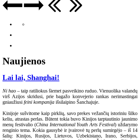
Naujienos
Lai lai, Shanghai!
Ni hao
– taip ratiliokus šiemet pasveikino ruduo. Vienuolika valandų
virš Azijos skridusi, prie bagažo konvejerio rankas nerimastingai
gniaužiusi
feini kompanija
išsilaipino Šanchajuje.
Kinijoje sušvitome kaip pirklių, savo prekes vežančių istoriniu šilko
keliu, atrastas perlas. Būtent tokia buvo Kinijos tarptautinio jaunimo
menų festivalio (
China International Youth Arts Festival
) uždarymo
renginio tema. Kokia gausybė ir įvairovė tų perlų sumirgėjo – iš 14
šalių: Kinijos, Rusijos, Lietuvos, Uzbekistano, Irano, Serbijos,