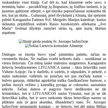
suskambėjo visai kitaip. Gal dėl to, kad klausėme nebe savo, o
tremtinių balso – pavaikščioję jų žingsniais, jų žodžius tardami, ir jų
jausmus galėjome atliepti; o gal muzika paprasčiausiai suskamba tik
ten, kur jai skirta... Galiausiai, prieš išvykdami į Almatą, dar spėjome
pabūti Karagandos Fatimos Švč. Mergelės Marijos katedroje, kurios
skliautus pripildžiusi solistės Rasos Juzukonytės atliekama „Ave
Maria“ švelniai išlydėjo ramybei sielas tų, apie kurių likimus
mąstėme.
Dialogas su istorija buvo ypač įsimintina patirtis, tačiau ne
vienintelis tikslas. Ne mažiau svarbi kelionės dalis – susitikimai su
vietos lietuviais. Čia mūsų laukė malonios staigmenos. Karagandos
lietuvių bendruomenės LITUANICA namai – tikra lietuviška oazė
Vidurio Azijoje: čia ir darželis, ir sodelis, ir sūpuoklės, ir pirkelė, o
stalas nukrautas vaišėmis ne prasčiau nei pas močiutę kaime –
bulvės garuoja, ridikėliai agurkėliai traška čiauškančiose burnose, o
pirštai tuosyk nežino į kaimišką pyragą ar cukruotus sausainius
taikytis. Tačiau dainos ir pagyros buvo dedikuotos ne tik
šeimininkei, bet ir LITUANICOS nariui Vytautui, mat jis ne tik
lietuviškai kalba, bet ir savo rankomis tikrus lietuviškus namus su
plūktine asla (ir gera akustika, išbandėme!) stato. Šv. Juozapo
bažnyčioje tarnaujantis kunigas – ne lietuvis, bet dėl mūsų Mišias