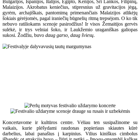
Bulgarijos, Ispanijos, Italijos, Egipto, Kenijos, Šri Lankos, Filipinų,
Malaizijos. Akrobatus keniečius, stipresnius už gravitacijos jėgą,
gyrėm, archajiškais, pantomimą primenančiais Malaizijos atlikėjų
šokiais gėrėjomės, pagal iraniečių būgnelių ritmą trepsėjom. O ko tik
nebuvo ratiliokams scenoje pasirodžius! Ir visos Žemaitijos gervės
sulėkė, ir trys velniai šoko, ir Laukžemio uraganiškas galiopas
sukosi. Žodžiu, buvo
daug garso, daug šviesų
.
Koncertavome ir kultūros centre. Vėliau ten susipažinome su
vaikais, kurie plėšydami raudonas popieriaus skiautes kūrė
darbelius, labai panašius į karpinius. Vilius kiniškus cimbolus
išbandė; ot atrakcija buvo – žiūri ir netiki –
žmogų-ansamblį
kažkas