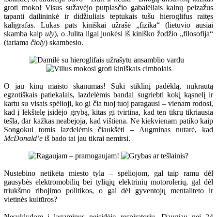
groti moko! Visus sužavėjo putplasčio gabalėliais kalnų peizažus
tapanti dailininkė ir didžiuliais teptukais tušu hieroglifus raitęs
kaligrafas. Lukas pats kiniškai užrašė „fizika“ (lietuvio ausiai
skamba kaip
uly
), o Julita ilgai juokėsi iš kiniško žodžio „filosofija“
(tariama
čioly
) skambesio.
O jau kinų maisto skanumas! Suki stiklinį padėklą, nukrautą
egzotiškais patiekalais, lazdelėmis bandai sugriebti kokį kąsnelį ir
kartu su visais spėlioji, ko gi čia tuoj tuoj paragausi – vienam rodosi,
kad į lėkštelę įsidėjo grybą, kitas gi tvirtina, kad ten tikrų tikriausia
tešla, dar kažkas neabejoja, kad vištiena. Ne kiekvienam patiko kaip
Songokui tomis lazdelėmis čiaukšėti – Augminas nutarė, kad
McDonald’e
iš bado tai jau tikrai nemirsi.
Nustebino netikėta miesto tyla – spėliojom, gal taip ramu dėl
gausybės elektromobilių bei tyliųjų elektrinių motorolerių, gal dėl
triukšmo ribojimo politikos, o gal dėl gyventojų mentaliteto ir
vietinės kultūros?
Nesuklydom į lagaminus neįsidėję respiratorių. Daugiau nei 24