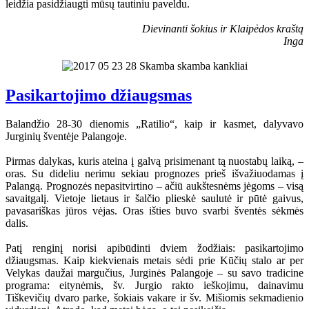
leidžia pasidžiaugti mūsų tautiniu paveldu.
Dievinanti šokius ir Klaipėdos kraštą
Inga
Pasikartojimo džiaugsmas
Balandžio 28-30 dienomis „Ratilio“, kaip ir kasmet, dalyvavo
Jurginių šventėje Palangoje.
Pirmas dalykas, kuris ateina į galvą prisimenant tą nuostabų laiką, –
oras. Su dideliu nerimu sekiau prognozes prieš išvažiuodamas į
Palangą. Prognozės nepasitvirtino – ačiū aukštesnėms jėgoms – visą
savaitgalį. Vietoje lietaus ir šalčio plieskė saulutė ir pūtė gaivus,
pavasariškas jūros vėjas. Oras išties buvo svarbi šventės sėkmės
dalis.
Patį renginį norisi apibūdinti dviem žodžiais: pasikartojimo
džiaugsmas. Kaip kiekvienais metais sėdi prie Kūčių stalo ar per
Velykas daužai margučius, Jurginės Palangoje – su savo tradicine
programa: eitynėmis, šv. Jurgio rakto ieškojimu, dainavimu
Tiškevičių dvaro parke, šokiais vakare ir šv. Mišiomis sekmadienio