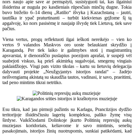
nors naujo apie save ar permąstyti, susistyguoti tai, kas ilgainiui
išsiderina ar nugula po kasdieniais rūpesčiais minčių dugne. Tokia
buvo birželio 6–14 dienų „Ratilio“ išvyka į Kazachstaną – jautri,
tautiška ir ypač praturtinanti – turbūt kiekvienas grįžome šį tą
apgalvoję, ko nors pasisėmę ir naujaip išvydę tiek Lietuvą, tiek save
pačius.
Viena vertus, progų reflektuoti ilgai ieškoti nereikėjo – vien ko
vertos 9 valandos Maskvos oro uoste belaukiant skrydžio į
Karagandą. Per tiek laiko ir galimybes stoti į magistrantūrą
apsvarstai, ir dienoraščio puslapius poezijom aprašai, ir suspėji vėl
suabejoti viskuo, ką prieš akimirką sugalvojai, smegenų vingiais
paklaidžiojęs. Visgi pats vizito tikslas – kartu su lietuvių delegacija
dalyvauti projekte „Neužgyjantys istorijos randai“ – žadėjo
neišvengiamą akistatą su skaudžia tautos, vadinasi, ir savo, praeitimi,
tad peno mintims tikrai netrūko.
Esu tikra, kad jau pirmoji pažintis su Karlagu, Prancūzijos dydžio
teritorijoje išsidėsčiusiu lagerių kompleksu, paliko žymę visų
širdyse. Vaikščiodami Dolinkoje įkurto Politinių represijų aukų
muziejaus koridoriais, keliavome ir savo mintimis, senelių
pasakojimais, istorijos žinių nuotrupomis, sunkiai patikėdami, kad