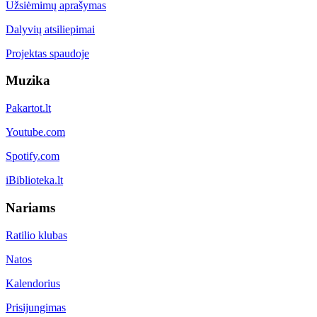
Užsiėmimų aprašymas
Dalyvių atsiliepimai
Projektas spaudoje
Muzika
Pakartot.lt
Youtube.com
Spotify.com
iBiblioteka.lt
Nariams
Ratilio klubas
Natos
Kalendorius
Prisijungimas