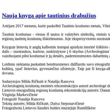
Nauja knyga apie tautinius drabužius
Artėjant 2017 metams, kurie paskelbti Tautinio kostiumo metais, Vilni
Tautinis kostiumas - vienas iš tautos ir valstybės simbolių, etninio 
regionų tautinių kostiumų išskirtinumus. Joje ekspresyviomis nuotrauk
Knygoje lietuvių ir anglų kalbomis trumpai aprašyta istorinė folkloro
dalis – nuotraukos, kuriose, suskirstytose į 6 skyrius (Archeologinia
vaizduojami pilni kostiumai ir jų detalės, pademonstruotos dabartinių 
Leidiniu siekiama paskatinti bendruomenes didžiuotis savo etnografini
kultūrą, ypač lietuvius, gyvenančius užsienyje. Taip pat ši knyga-alb
dovana.
Sudarytojos Milda Ričkutė ir Natalija Ranceva
Archeologinių kostiumų meninės rekonstrukcijos autorė archeologė d
Lietuvos etnografinių regionų kostiumų rekonstrukcijų autorės: Dan
Virginija Markevičienė
Fotografė Natalija Ranceva
Tekstų autorės: Milda Ričkutė, Daiva Steponavičienė
Fotografuota Lietuvos liaudies buities muziejuje Rumšiškėse