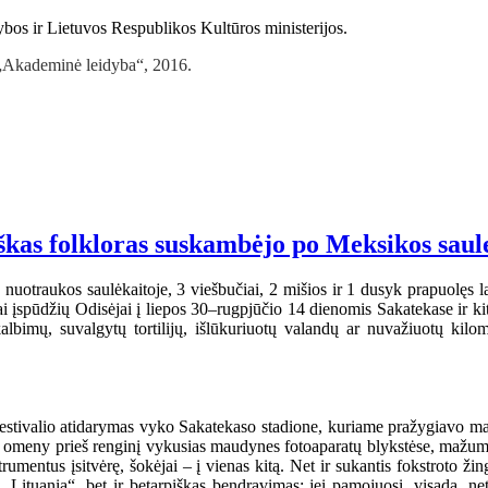
rybos ir Lietuvos Respublikos Kultūros ministerijos.
 „Akademinė leidyba“, 2016.
viškas folkloras suskambėjo po Meksikos saul
 nuotraukos saulėkaitoje, 3 viešbučiai, 2 mišios ir 1 dusyk prapuolęs l
riai įspūdžių Odisėjai į liepos 30–rugpjūčio 14 dienomis Sakatekase ir 
bimų, suvalgytų tortilijų, išlūkuriuotų valandų ar nuvažiuotų kilome
stivalio atidarymas vyko Sakatekaso stadione, kuriame pražygiavo marg
t omeny prieš renginį vykusias maudynes fotoaparatų blykstėse, mažumė
umentus įsitvėrę, šokėjai – į vienas kitą. Net ir sukantis fokstroto ži
Lituania“, bet ir betarpiškas bendravimas: jei pamojuosi, visada, ne