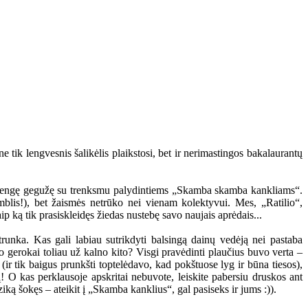
ne tik lengvesnis šalikėlis plaikstosi, bet ir nerimastingos bakalaurantų
ą parengę gegužę su trenksmu palydintiems „Skamba skamba kankliams“.
mblis!), bet žaismės netrūko nei vienam kolektyvui. Mes, „Ratilio“,
p ką tik prasiskleidęs žiedas nustebę savo naujais aprėdais...
trunka. Kas gali labiau sutrikdyti balsingą dainų vedėją nei pastaba
o gerokai toliau už kalno kito? Visgi pravėdinti plaučius buvo verta –
 (ir tik baigus prunkšti toptelėdavo, kad pokštuose lyg ir būna tiesos),
! O kas perklausoje apskritai nebuvote, leiskite pabersiu druskos ant
iką šokęs – ateikit į „Skamba kanklius“, gal pasiseks ir jums :)).