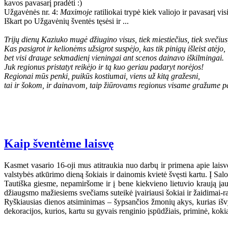
kavos pavasarį pradėti :)
Užgavėnės nr. 4:
Maximoje
ratiliokai trypė kiek valiojo ir pavasarį vis
Iškart po Užgavėnių šventės tęsėsi ir ...
Trijų dienų Kaziuko mugė džiugino visus, tiek miestiečius, tiek svečius,
Kas pasigrot ir kelionėms užsigrot suspėjo, kas tik pinigų išleist atėjo,
bet visi drauge sekmadienį vieningai ant scenos dainavo iškilmingai.
Juk regionus pristatyt reikėjo ir tą kuo geriau padaryt norėjos!
Regionai mūs penki, puikūs kostiumai, viens už kitą gražesni,
tai ir šokom, ir dainavom, taip žiūrovams regionus visame gražume 
Kaip šventėme laisvę
Kasmet vasario 16-oji mus atitraukia nuo darbų ir primena apie laisvę 
valstybės atkūrimo dieną šokiais ir dainomis kvietė švęsti kartu. Į S
Tautiška giesme, nepamiršome ir į bene kiekvieno lietuvio kraują įa
džiaugsmo mažiesiems svečiams suteikė įvairiausi šokiai ir žaidimai-r
Ryškiausias dienos atsiminimas – šypsančios žmonių akys, kurias išvyd
dekoracijos, kurios, kartu su gyvais renginio įspūdžiais, priminė, kokia