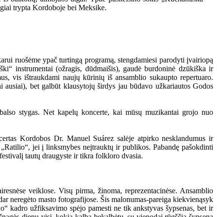
agiai trypta Kordoboje bei Meksike.
karui ruošėme ypač turtingą programą, stengdamiesi parodyti įvairiopą
iški“ instrumentai (ožragis, dūdmaišis), gaudė burdoninė dzūkiška ir
ymus, vis ištraukdami naujų kūrinių iš ansamblio sukaupto repertuaro.
i ausiai), bet galbūt klausytojų širdys jau būdavo užkariautos Godos
i balso stygas. Net kapelų koncerte, kai mūsų muzikantai grojo nuo
oncertas Kordobos Dr. Manuel Suárez salėje atpirko nesklandumus ir
Ratilio“, jei į linksmybes neįtrauktų ir publikos. Pabandę pašokdinti
tivalį tautų draugyste ir tikra folkloro dvasia.
vairesnėse veiklose. Visų pirma, žinoma, reprezentacinėse. Ansamblio
ir dar neregėto masto fotografijose. Šis malonumas-pareiga kiekvienąsyk
jo“ kadro užfiksavimo spėjo pamesti ne tik ankstyvas šypsenas, bet ir
ešnagės dienų visi, kokia kalba bekalbėtų, su vienodai rūgščia šypsena