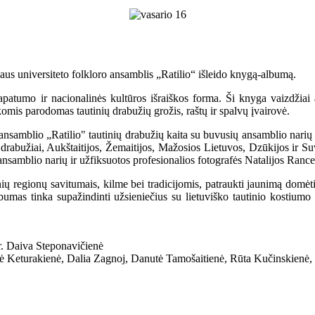
aus universiteto folkloro ansamblis „Ratilio“ išleido knygą-albumą.
tapatumo ir nacionalinės kultūros išraiškos forma. Ši knyga vaizdžiai 
omis parodomas tautinių drabužių grožis, raštų ir spalvų įvairovė.
 ansamblio „Ratilio" tautinių drabužių kaita su buvusių ansamblio narių 
i drabužiai, Aukštaitijos, Žemaitijos, Mažosios Lietuvos, Dzūkijos ir Su
ansamblio narių ir užfiksuotos profesionalios fotografės Natalijos Ranc
ų regionų savitumais, kilme bei tradicijomis, patraukti jaunimą domėtis
umas tinka supažindinti užsieniečius su lietuviško tautinio kostiumo g
r. Daiva Steponavičienė
utė Keturakienė, Dalia Zagnoj, Danutė Tamošaitienė, Rūta Kučinskienė