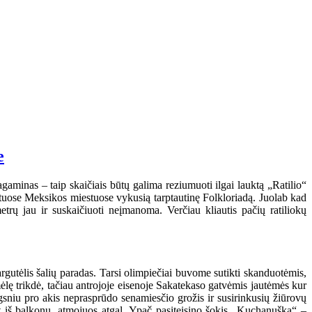
e
agaminas – taip skaičiais būtų galima reziumuoti ilgai lauktą „Ratilio“
kituose Meksikos miestuose vykusią tarptautinę Folkloriadą. Juolab kad
trų jau ir suskaičiuoti neįmanoma. Verčiau kliautis pačių ratiliokų
utėlis šalių paradas. Tarsi olimpiečiai buvome sutikti skanduotėmis,
lę trikdė, tačiau antrojoje eisenoje Sakatekaso gatvėmis jautėmės kur
ngsniu pro akis neprasprūdo senamiesčio grožis ir susirinkusių žiūrovų
t iš balkonų, atmojuos atgal. Ypač pasiteisino šokis „Kuchanuška“ –