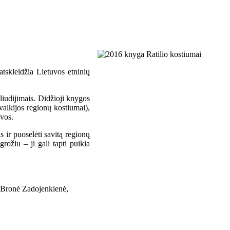
atskleidžia Lietuvos etninių
liudijimais. Didžioji knygos
valkijos regionų kostiumai),
evos.
 ir puoselėti savitą regionų
rožiu – ji gali tapti puikia
, Bronė Zadojenkienė,