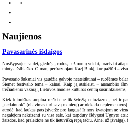
Naujienos
Pavasarinės išdaigos
Nusišypsojus saulei, giedrėja, rodos, ir žmonių veidai, praeiviai atlapo
mintys išsiblaško. O man, perfrazuojant Kazį Binkį, kur pažiūri – visu
Pavasario šūksniai vis gaudžia galvoje neatsitiktinai – ruošėmės ba
Šiemet festivalio tema – kalnai. Kaip ją atskleisti – ansamblio iš
trečiadienio vakarą į Lietuvos liaudies kultūros centrą susirinkusiems,
Kiek kitoniškas amplua reiškia ne tik šviežią entuziazmą, bet ir pa
„nedainuok“ (oliavimas turi savą manierą) ar niekada nepiemenavusį ra
atrodė, kad laukas pats įsiveržė pro langus! Ir nors kvatojom ne vieną 
negalėjom nekrizenti su visa sale, kai tarpdury išdygusi Ugnytė atsi
žaizdos, kad praleidote ne tik lietuvišką repą (ačiū, Aine, už įžvalgą), 