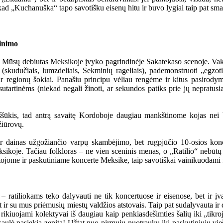
 kad „Kuchanuška“ tapo savotišku eisenų hitu ir buvo lygiai taip pat sm
dinimo
ms. Mūsų debiutas Meksikoje įvyko pagrindinėje Sakatekaso scenoje. Va
s (skudučiais, lumzdeliais, Sekminių rageliais), pademonstruoti „egzot
ų ir regionų šokiai. Panašiu principu vėliau rengėme ir kitus pasirod
tartinėms (niekad negali žinoti, ar sekundos patiks prie jų nepratusia
s iššūkis, tad antrą savaitę Kordoboje daugiau mankštinome kojas ne
žiūrovų.
ų, ir dainas užgožiančio varpų skambėjimo, bet rugpjūčio 10-osios k
koje. Tačiau folkloras – ne vien sceninis menas, o „Ratilio“ nebūtų „
tojome ir paskutiniame koncerte Meksike, taip savotiškai vainikuodami fes
 ratiliokams teko dalyvauti ne tik koncertuose ir eisenose, bet ir į
 bet ir su mus priėmusių miestų valdžios atstovais. Taip pat sudalyvauta 
ikiuojami kolektyvai iš daugiau kaip penkiasdešimties šalių iki „tikro
 saulė pasiekia zenitą! Užtat nuo pirmųjų nuotraukų iki paskutiniųjų vi