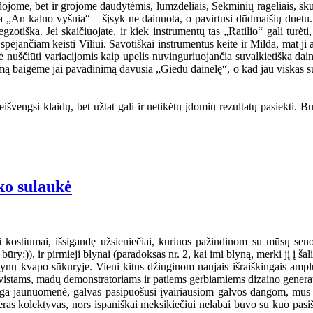
iedojome, bet ir grojome daudytėmis, lumzdeliais, Sekminių rageliais, s
„An kalno vyšnia“ – šįsyk ne dainuota, o pavirtusi dūdmaišių duetu. B
 egzotiška. Jei skaičiuojate, ir kiek instrumentų tas „Ratilio“ gali turė
spėjančiam keisti Viliui. Savotiškai instrumentus keitė ir Milda, mat ji
tė nuščiūti variacijomis kaip upelis nuvinguriuojančia suvalkietiška da
mą baigėme jai pavadinimą davusia „Giedu dainelę“, o kad jau viskas su 
išvengsi klaidų, bet užtat gali ir netikėtų įdomių rezultatų pasiekti. B
ko sulaukė
ti kostiumai, išsigandę užsieniečiai, kuriuos pažindinom su mūsų sen
ūry:)), ir pirmieji blynai (paradoksas nr. 2, kai imi blyną, merki jį į ša
nų kvapo sūkuryje. Vieni kitus džiuginom naujais išraiškingais amplua
ktyvistams, madų demonstratoriams ir patiems gerbiamiems dizaino genera
nga jaunuomenė, galvas pasipuošusi įvairiausiom galvos dangom, mus 
geras kolektyvas, nors ispaniškai meksikiečiui nelabai buvo su kuo pasiš