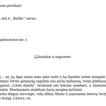
iems priviliojo!
 tiek ir „Ratilio“ narius.
pademonstravom :)
– tai, ką ilgus metus tauta siekė turėti ir ką šiandien turime branginti
alomėjos Nėries gimnaziją sugužėjo nuo pačių mažiausių, tvirtai įsikibus
ugusios „Giedu dainelę“, bendrame rate šokome sutartines, o, šauniems
ateliai. Muzikantams atsidėkota žavių merginų bučiniais.
us dingsta nuovargis, vidų užlieja šiluma ir pajuntamas lietuvių brolys
 brangi, Lietuva, esi.