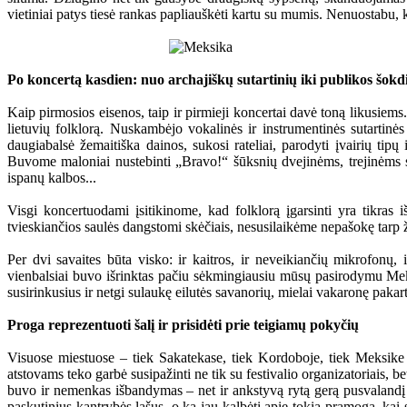
vietiniai patys tiesė rankas papliauškėti kartu su mumis. Nenuostabu,
Po koncertą kasdien: nuo archajiškų sutartinių iki publikos šok
Kaip pirmosios eisenos, taip ir pirmieji koncertai davė toną likusie
lietuvių folklorą. Nuskambėjo vokalinės ir instrumentinės sutartinė
daugiabalsė žemaitiška dainos, sukosi rateliai, parodyti įvairių tip
Buvome maloniai nustebinti „Bravo!“ šūksnių dvejinėms, trejinėms su
ispanų kalbos...
Visgi koncertuodami įsitikinome, kad folklorą įgarsinti yra tikra
tvieskiančios saulės dangstomi skėčiais, nesusilaikėme nepašokę tarp 
Per dvi savaites būta visko: ir kaitros, ir neveikiančių mikrofon
vienbalsiai buvo išrinktas pačiu sėkmingiausiu mūsų pasirodymu Meksi
susirinkusius ir netgi sulaukę eilutės savanorių, mielai vakaronę pakar
Proga reprezentuoti šalį ir prisidėti prie teigiamų pokyčių
Visuose miestuose – tiek Sakatekase, tiek Kordoboje, tiek Meksike –
atstovams teko garbė susipažinti ne tik su festivalio organizatoriais,
buvo ir nemenkas išbandymas – net ir ankstyvą rytą gerą pusvalandį r
paskutinius kantrybės lašus, o ką jau kalbėti apie tokią pramogą, kai