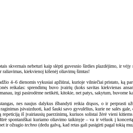
tais skvernais nebeturi kaip slėpti guvesnio širdies plazdėjimo, ir vėjy 
r raliavimas, kiekvienoj kišenėj oliavimų šimtas!
landžio 4–6 dienomis vykusiai apžiūrai, kurioje vilniečiai pristato, k
monės reikalas: sprendimų buvo įvairių (koks savitas kiekvienas ansa
 manau, irgi pasirodėme netikėti, kitokie, net patys, sakytum, buvome kai
stangas, nes naujus dalykus išbandyti reikia drąsos, o ir perprasti už
ginimas įsivaizduoti, kad šauki savo gyvulėlius, kurie ne salės gale, 
repeticiją iš įvairiausių paerzinimų, kuriuos solistai žėrė vieni kitiems
dūrė spontaniškai kuriamo oliavimo taikinyje – va ir vėluok į koncertą
bet ir ožragio
techno
(dedu galvą, kad retas gali pasigirti pagal tokią muz