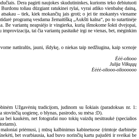
kudučiais. Dera pagirti naujokes skudutininkes, kurioms teko debiutuoti
urdonu toliau dūzgiant ratukinei rylai, vyrai atliko vienbalsę dainą,
ti, atsakau – tiek, kiek mokančių jais groti; o jei tie mokantys viename
 atidarė programą vesdama žemaitišką „Aukšti kalna“, po to sutartinėje
ina. Be variantų neapsiėjo ir vingierka, kurią išmokome šokti dvejopai,
improvizacija, tai čia variantų pasitaikė irgi ne vienas, bet, mėginkim
uvome natūralūs, jauni, išdykę, o niekas taip nedžiugina, kaip scenoje
Ėėė-oliooo
Julija Vilkųųų
Ėėėė-oliooo-olioooooo
obinėm Užgavėnių tradicijom, judinom su šokiais (paradoksas nr. 1:
lia stovinčią uogienę, o blynas, pasirodo, su mėsa :D).
 bei kaukėm, net fotografai nuo tokių vaizdų nesitraukė (specialios
toriams).
maloniai priėmusi, į mūsų kalbinimus kabinetuose (rimtoje darbinėje
nekėti, bet svarbiausia, kad buvo norinčių kartu pajudėti ir sveikai be