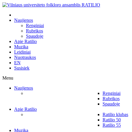
Naujienos
Renginiai
Rubrikos
Spaudoje
Apie Ratilio
Muzika
Leidiniai
Nuotraukos
EN
Susisiek
Menu
Naujienos
Renginiai
Rubrikos
Spaudoje
Apie Ratilio
Ratilio klubas
Ratilio 50
Ratilio 55
Muzika