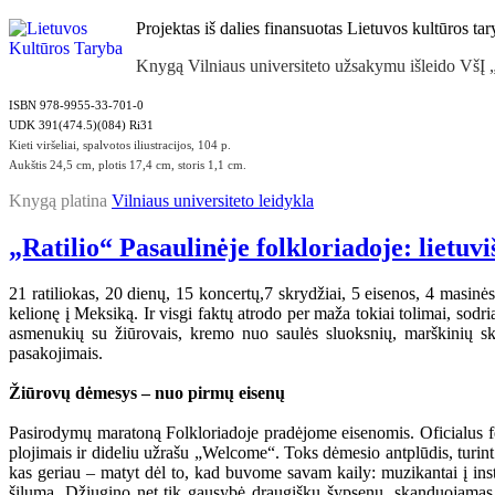
Projektas iš dalies finansuotas Lietuvos kultūros ta
Knygą Vilniaus universiteto užsakymu išleido VšĮ
ISBN 978-9955-33-701-0
UDK 391(474.5)(084) Ri31
Kieti viršeliai, spalvotos iliustracijos, 104 p.
Aukštis 24,5 cm, plotis 17,4 cm, storis 1,1 cm.
Knygą platina
Vilniaus universiteto leidykla
„Ratilio“ Pasaulinėje folkloriadoje: lietu
21 ratiliokas, 20 dienų, 15 koncertų,7 skrydžiai, 5 eisenos, 4 masinės
kelionę į Meksiką. Ir visgi faktų atrodo per maža tokiai tolimai, sod
asmenukių su žiūrovais, kremo nuo saulės sluoksnių, marškinių skal
pasakojimais.
Žiūrovų dėmesys – nuo pirmų eisenų
Pasirodymų maratoną Folkloriadoje pradėjome eisenomis. Oficialus fe
plojimais ir dideliu užrašu „Welcome“. Toks dėmesio antplūdis, turin
kas geriau – matyt dėl to, kad buvome savam kaily: muzikantai į instr
šiluma. Džiugino net tik gausybė draugiškų šypsenų, skanduojamas „