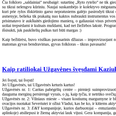
Čia folkloro „saldainiai“ nesibaigė: sutartinę „Ryto rytelio“ ne tik g
su tikrai nelengvu kūriniu. Naujai suskambėjo ir kolektyvo mėgstama 
kuri prie rylos išskirtinio garso nepratusiems galėjo pasirodyti tikrai
asmenyje, belieka tik prakaitą nuo kaktos nubraukti instrumentus vos 
prisimatavo ir aukštaitės giedojimo manierą, o galiausiai visus priver
uoliai trepsėdami ir kulnais mušdami, kad net žiežirbos lakstė. Progra
išsisukti, juk paukštelių pulkas turi būti margas :)
Kaip bežiūrėsi, buvo visiškas pavasarinis džiazas – improvizuojant ne
matomas gyvas bendravimas, gyvas folkloras – tikras pavasaris!
Kaip ratiliokai Užgavėnes švęsdami Kaziu
Jei švęsti, tai švęsti!
Jei Užgavėnės, tai Užgavėnės keturis kartus!
Užgavėnės nr. 1: Caritas pabėgėlių centre – pirmieji suimprovizuo
dauguma merginų persirengė vyrais, o jų, kaip tyčia, ir netrūko svečių b
Užgavėnės nr. 2: Vilniaus mieste – visam kostiumų margumyne ir bly
ovacijos nuotakai Severiutei ir ožiui Vladui, kas be ko, ir kitiems a
Užgavėnės nr. 3:
E&Y
kompanijoje, kurios darbuotojai – entuziasti
aplinkoje) atsiliepusi ir žiemą aktyviai lauk vijusi. Gera kompanija, 