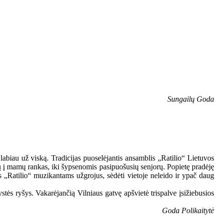
Sungailų Goda
 labiau už viską. Tradicijas puoselėjantis ansamblis „Ratilio“ Lietuvos
ių į mamų rankas, iki šypsenomis pasipuošusių senjorų. Popietę pradėję
 „Ratilio“ muzikantams užgrojus, sėdėti vietoje neleido ir ypač daug
tės ryšys. Vakarėjančią Vilniaus gatvę apšvietė trispalve įsižiebusios
Goda Polikaitytė