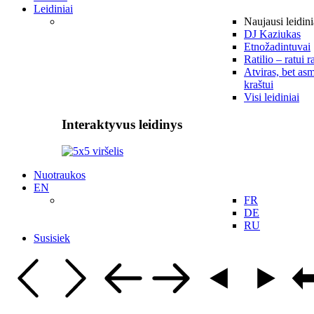
Leidiniai
Naujausi leidini
DJ Kaziukas
Etnožadintuvai
Ratilio – ratui r
Atviras, bet asm
kraštui
Visi leidiniai
Interaktyvus leidinys
Nuotraukos
EN
FR
DE
RU
Susisiek