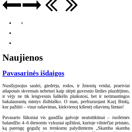
Naujienos
Pavasarinės išdaigos
Nusišypsojus saulei, giedrėja, rodos, ir žmonių veidai, praeiviai
atlapotais skvernais nebeturi kaip slėpti guvesnio širdies plazdėjimo,
ir vėjy ne tik lengvesnis šalikėlis plaikstosi, bet ir nerimastingos
bakalaurantų mintys išsiblaško. O man, perfrazuojant Kazį Binkį,
kur pažiūri – visur raliavimas, kiekvienoj kišenėj oliavimų šimtas!
Pavasario šūksniai vis gaudžia galvoje neatsitiktinai – ruošėmės
balandžio 4–6 dienomis vykusiai apžiūrai, kurioje vilniečiai pristato,
ką parengę gegužę su trenksmu palydintiems „Skamba skamba