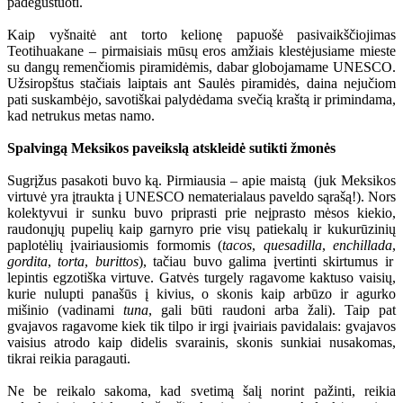
padegustuoti.
Kaip vyšnaitė ant torto kelionę papuošė pasivaikščiojimas
Teotihuakane – pirmaisiais mūsų eros amžiais klestėjusiame mieste
su dangų remenčiomis piramidėmis, dabar globojamame UNESCO.
Užsiropštus stačiais laiptais ant Saulės piramidės, daina nejučiom
pati suskambėjo, savotiškai palydėdama svečią kraštą ir primindama,
kad netrukus metas namo.
Spalvingą Meksikos paveikslą atskleidė sutikti žmonės
Sugrįžus pasakoti buvo ką. Pirmiausia – apie maistą (juk Meksikos
virtuvė yra įtraukta į UNESCO nematerialaus paveldo sąrašą!). Nors
kolektyvui ir sunku buvo priprasti prie neįprasto mėsos kiekio,
raudonųjų pupelių kaip garnyro prie visų patiekalų ir kukurūzinių
paplotėlių įvairiausiomis formomis (
tacos
,
quesadilla
,
enchillada
,
gordita
,
torta
,
burittos
), tačiau buvo galima įvertinti skirtumus ir
lepintis egzotiška virtuve. Gatvės turgely ragavome kaktuso vaisių,
kurie nulupti panašūs į kivius, o skonis kaip arbūzo ir agurko
mišinio (vadinami
tuna
, gali būti raudoni arba žali). Taip pat
gvajavos ragavome kiek tik tilpo ir irgi įvairiais pavidalais: gvajavos
vaisius atrodo kaip didelis svarainis, skonis sunkiai nusakomas,
tikrai reikia paragauti.
Ne be reikalo sakoma, kad svetimą šalį norint pažinti, reikia