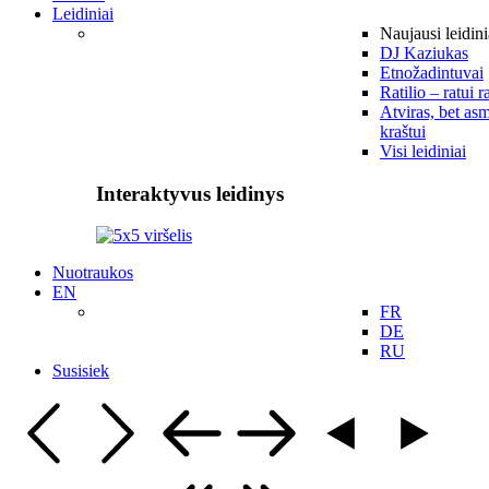
Leidiniai
Naujausi leidini
DJ Kaziukas
Etnožadintuvai
Ratilio – ratui r
Atviras, bet asm
kraštui
Visi leidiniai
Interaktyvus leidinys
Nuotraukos
EN
FR
DE
RU
Susisiek