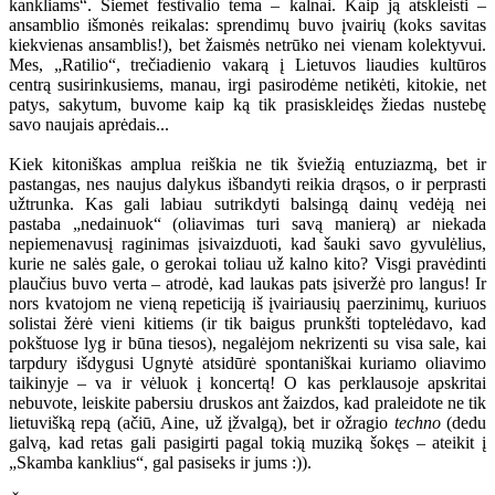
kankliams“. Šiemet festivalio tema – kalnai. Kaip ją atskleisti –
ansamblio išmonės reikalas: sprendimų buvo įvairių (koks savitas
kiekvienas ansamblis!), bet žaismės netrūko nei vienam kolektyvui.
Mes, „Ratilio“, trečiadienio vakarą į Lietuvos liaudies kultūros
centrą susirinkusiems, manau, irgi pasirodėme netikėti, kitokie, net
patys, sakytum, buvome kaip ką tik prasiskleidęs žiedas nustebę
savo naujais aprėdais...
Kiek kitoniškas amplua reiškia ne tik šviežią entuziazmą, bet ir
pastangas, nes naujus dalykus išbandyti reikia drąsos, o ir perprasti
užtrunka. Kas gali labiau sutrikdyti balsingą dainų vedėją nei
pastaba „nedainuok“ (oliavimas turi savą manierą) ar niekada
nepiemenavusį raginimas įsivaizduoti, kad šauki savo gyvulėlius,
kurie ne salės gale, o gerokai toliau už kalno kito? Visgi pravėdinti
plaučius buvo verta – atrodė, kad laukas pats įsiveržė pro langus! Ir
nors kvatojom ne vieną repeticiją iš įvairiausių paerzinimų, kuriuos
solistai žėrė vieni kitiems (ir tik baigus prunkšti toptelėdavo, kad
pokštuose lyg ir būna tiesos), negalėjom nekrizenti su visa sale, kai
tarpdury išdygusi Ugnytė atsidūrė spontaniškai kuriamo oliavimo
taikinyje – va ir vėluok į koncertą! O kas perklausoje apskritai
nebuvote, leiskite pabersiu druskos ant žaizdos, kad praleidote ne tik
lietuvišką repą (ačiū, Aine, už įžvalgą), bet ir ožragio
techno
(dedu
galvą, kad retas gali pasigirti pagal tokią muziką šokęs – ateikit į
„Skamba kanklius“, gal pasiseks ir jums :)).