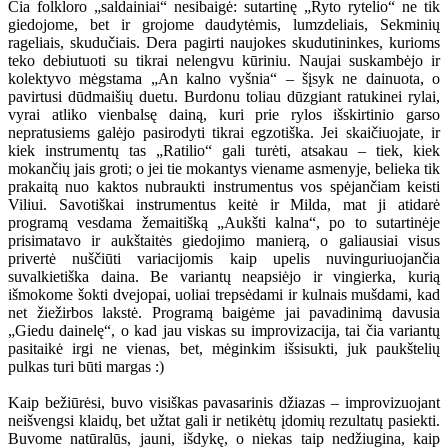
Čia folkloro „saldainiai“ nesibaigė: sutartinę „Ryto rytelio“ ne tik
giedojome, bet ir grojome daudytėmis, lumzdeliais, Sekminių
rageliais, skudučiais. Dera pagirti naujokes skudutininkes, kurioms
teko debiutuoti su tikrai nelengvu kūriniu. Naujai suskambėjo ir
kolektyvo mėgstama „An kalno vyšnia“ – šįsyk ne dainuota, o
pavirtusi dūdmaišių duetu. Burdonu toliau dūzgiant ratukinei rylai,
vyrai atliko vienbalsę dainą, kuri prie rylos išskirtinio garso
nepratusiems galėjo pasirodyti tikrai egzotiška. Jei skaičiuojate, ir
kiek instrumentų tas „Ratilio“ gali turėti, atsakau – tiek, kiek
mokančių jais groti; o jei tie mokantys viename asmenyje, belieka tik
prakaitą nuo kaktos nubraukti instrumentus vos spėjančiam keisti
Viliui. Savotiškai instrumentus keitė ir Milda, mat ji atidarė
programą vesdama žemaitišką „Aukšti kalna“, po to sutartinėje
prisimatavo ir aukštaitės giedojimo manierą, o galiausiai visus
privertė nuščiūti variacijomis kaip upelis nuvinguriuojančia
suvalkietiška daina. Be variantų neapsiėjo ir vingierka, kurią
išmokome šokti dvejopai, uoliai trepsėdami ir kulnais mušdami, kad
net žiežirbos lakstė. Programą baigėme jai pavadinimą davusia
„Giedu dainelę“, o kad jau viskas su improvizacija, tai čia variantų
pasitaikė irgi ne vienas, bet, mėginkim išsisukti, juk paukštelių
pulkas turi būti margas :)
Kaip bežiūrėsi, buvo visiškas pavasarinis džiazas – improvizuojant
neišvengsi klaidų, bet užtat gali ir netikėtų įdomių rezultatų pasiekti.
Buvome natūralūs, jauni, išdykę, o niekas taip nedžiugina, kaip