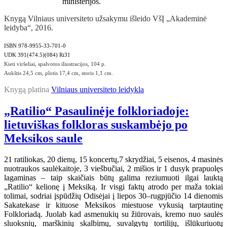
ministerijos.
Knygą Vilniaus universiteto užsakymu išleido VšĮ „Akademinė
leidyba“, 2016.
ISBN 978-9955-33-701-0
UDK 391(474.5)(084) Ri31
Kieti viršeliai, spalvotos iliustracijos, 104 p.
Aukštis 24,5 cm, plotis 17,4 cm, storis 1,1 cm.
Knygą platina
Vilniaus universiteto leidykla
„Ratilio“ Pasaulinėje folkloriadoje:
lietuviškas folkloras suskambėjo po
Meksikos saule
21 ratiliokas, 20 dienų, 15 koncertų,7 skrydžiai, 5 eisenos, 4 masinės
nuotraukos saulėkaitoje, 3 viešbučiai, 2 mišios ir 1 dusyk prapuolęs
lagaminas – taip skaičiais būtų galima reziumuoti ilgai lauktą
„Ratilio“ kelionę į Meksiką. Ir visgi faktų atrodo per maža tokiai
tolimai, sodriai įspūdžių Odisėjai į liepos 30–rugpjūčio 14 dienomis
Sakatekase ir kituose Meksikos miestuose vykusią tarptautinę
Folkloriadą. Juolab kad asmenukių su žiūrovais, kremo nuo saulės
sluoksnių, marškinių skalbimų, suvalgytų tortilijų, išlūkuriuotų