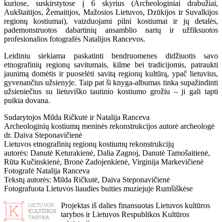
kuriose, suskirstytose į 6 skyrius (Archeologiniai drabužiai,
Aukštaitijos, Žemaitijos, Mažosios Lietuvos, Dzūkijos ir Suvalkijos
regionų kostiumai), vaizduojami pilni kostiumai ir jų detalės,
pademonstruotos dabartinių ansamblio narių ir užfiksuotos
profesionalios fotografės Natalijos Rancevos.
Leidiniu siekiama paskatinti bendruomenes didžiuotis savo
etnografinių regionų savitumais, kilme bei tradicijomis, patraukti
jaunimą domėtis ir puoselėti savitą regionų kultūrą, ypač lietuvius,
gyvenančius užsienyje. Taip pat ši knyga-albumas tinka supažindinti
užsieniečius su lietuviško tautinio kostiumo grožiu – ji gali tapti
puikia dovana.
Sudarytojos Milda Ričkutė ir Natalija Ranceva
Archeologinių kostiumų meninės rekonstrukcijos autorė archeologė
dr. Daiva Steponavičienė
Lietuvos etnografinių regionų kostiumų rekonstrukcijų
autorės: Danutė Keturakienė, Dalia Zagnoj, Danutė Tamošaitienė,
Rūta Kučinskienė, Bronė Zadojenkienė, Virginija Markevičienė
Fotografė Natalija Ranceva
Tekstų autorės: Milda Ričkutė, Daiva Steponavičienė
Fotografuota Lietuvos liaudies buities muziejuje Rumšiškėse
Projektas iš dalies finansuotas Lietuvos kultūros
tarybos ir Lietuvos Respublikos Kultūros