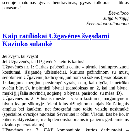
scenoje matomas gyvas bendravimas, gyvas folkloras – tikras
pavasaris!
Ėėė-oliooo
Julija Vilkųųų
Ėėėė-oliooo-olioooooo
Kaip ratiliokai Užgavėnes švęsdami
Kaziuko sulaukė
Jei švęsti, tai švęsti!
Jei Užgavėnės, tai Užgavėnės keturis kartus!
Užgavėnės nr. 1: Caritas pabėgėlių centre – pirmieji suimprovizuoti
kostiumai, išsigandę užsieniečiai, kuriuos pažindinom su mūsų
senobinėm Užgavėnių tradicijom, judinom su šokiais (paradoksas nr.
1: dauguma merginų persirengė vyrais, o jų, kaip tyčia, ir netrūko
svečių būry:)), ir pirmieji blynai (paradoksas nr. 2, kai imi blyną,
merki jį į šalia stovinčią uogienę, o blynas, pasirodo, su mėsa :D).
Užgavėnės nr. 2: Vilniaus mieste – visam kostiumų margumyne ir
blynų kvapo sūkuryje. Vieni kitus džiuginom naujais išraiškingais
amplua bei kaukėm, net fotografai nuo tokių vaizdų nesitraukė
(specialios ovacijos nuotakai Severiutei ir ožiui Vladui, kas be ko, ir
kitiems aktyvistams, madų demonstratoriams ir patiems gerbiamiems
dizaino generatoriams).
Užgavėnės nr. 3:
E&Y
kompanijoje, kurios darbuotojai –