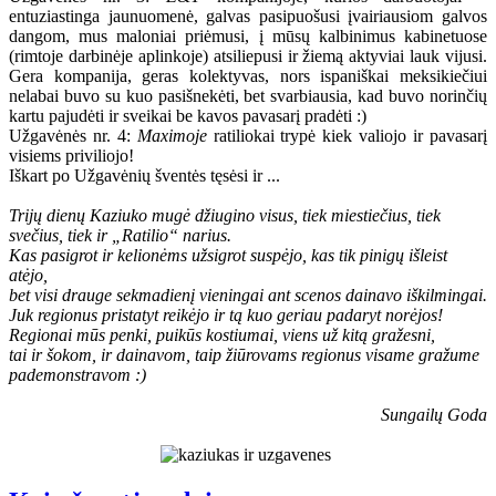
entuziastinga jaunuomenė, galvas pasipuošusi įvairiausiom galvos
dangom, mus maloniai priėmusi, į mūsų kalbinimus kabinetuose
(rimtoje darbinėje aplinkoje) atsiliepusi ir žiemą aktyviai lauk vijusi.
Gera kompanija, geras kolektyvas, nors ispaniškai meksikiečiui
nelabai buvo su kuo pasišnekėti, bet svarbiausia, kad buvo norinčių
kartu pajudėti ir sveikai be kavos pavasarį pradėti :)
Užgavėnės nr. 4:
Maximoje
ratiliokai trypė kiek valiojo ir pavasarį
visiems priviliojo!
Iškart po Užgavėnių šventės tęsėsi ir ...
Trijų dienų Kaziuko mugė džiugino visus, tiek miestiečius, tiek
svečius, tiek ir „Ratilio“ narius.
Kas pasigrot ir kelionėms užsigrot suspėjo, kas tik pinigų išleist
atėjo,
bet visi drauge sekmadienį vieningai ant scenos dainavo iškilmingai.
Juk regionus pristatyt reikėjo ir tą kuo geriau padaryt norėjos!
Regionai mūs penki, puikūs kostiumai, viens už kitą gražesni,
tai ir šokom, ir dainavom, taip žiūrovams regionus visame gražume
pademonstravom :)
Sungailų Goda