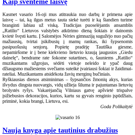
Kaip šventėme laisvę
Kasmet vasario 16-oji mus atitraukia nuo darbų ir primena apie
laisvę – tai, ką ilgus metus tauta siekė turėti ir ką šiandien turime
branginti labiau už viską. Tradicijas puoselėjantis ansamblis
„Ratilio“ Lietuvos valstybės atkūrimo dieną šokiais ir dainomis
kvietė švęsti kartu. Į Salomėjos Nėries gimnaziją sugužėjo nuo pačių
mažiausių, tvirtai įsikibusių į mamų rankas, iki šypsenomis
pasipuošusių senjorų. Popietę pradėję Tautiška giesme,
nepamiršome ir į bene kiekvieno lietuvio kraują įaugusios „Giedu
dainelę“, bendrame rate šokome sutartines, o, šauniems „Ratilio“
muzikantams užgrojus, sėdėti vietoje neleido ir ypač daug
džiaugsmo mažiesiems svečiams suteikė įvairiausi šokiai ir žaidimai-
rateliai. Muzikantams atsidėkota žavių merginų bučiniais.
Ryškiausias dienos atsiminimas – šypsančios žmonių akys, kurias
išvydus dingsta nuovargis, vidų užlieja šiluma ir pajuntamas lietuvių
brolystės ryšys. Vakarėjančią Vilniaus gatvę apšvietė trispalve
įsižiebusios dekoracijos, kurios, kartu su gyvais renginio įspūdžiais,
priminė, kokia brangi, Lietuva, esi.
Goda Polikaitytė
Nauja knyga apie tautinius drabužius