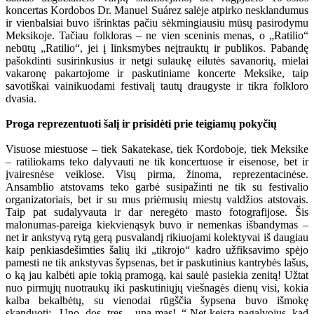
koncertas Kordobos Dr. Manuel Suárez salėje atpirko nesklandumus
ir vienbalsiai buvo išrinktas pačiu sėkmingiausiu mūsų pasirodymu
Meksikoje. Tačiau folkloras – ne vien sceninis menas, o „Ratilio“
nebūtų „Ratilio“, jei į linksmybes neįtrauktų ir publikos. Pabandę
pašokdinti susirinkusius ir netgi sulaukę eilutės savanorių, mielai
vakaronę pakartojome ir paskutiniame koncerte Meksike, taip
savotiškai vainikuodami festivalį tautų draugyste ir tikra folkloro
dvasia.
Proga reprezentuoti šalį ir prisidėti prie teigiamų pokyčių
Visuose miestuose – tiek Sakatekase, tiek Kordoboje, tiek Meksike
– ratiliokams teko dalyvauti ne tik koncertuose ir eisenose, bet ir
įvairesnėse veiklose. Visų pirma, žinoma, reprezentacinėse.
Ansamblio atstovams teko garbė susipažinti ne tik su festivalio
organizatoriais, bet ir su mus priėmusių miestų valdžios atstovais.
Taip pat sudalyvauta ir dar neregėto masto fotografijose. Šis
malonumas-pareiga kiekvienąsyk buvo ir nemenkas išbandymas –
net ir ankstyvą rytą gerą pusvalandį rikiuojami kolektyvai iš daugiau
kaip penkiasdešimties šalių iki „tikrojo“ kadro užfiksavimo spėjo
pamesti ne tik ankstyvas šypsenas, bet ir paskutinius kantrybės lašus,
o ką jau kalbėti apie tokią pramogą, kai saulė pasiekia zenitą! Užtat
nuo pirmųjų nuotraukų iki paskutiniųjų viešnagės dienų visi, kokia
kalba bekalbėtų, su vienodai rūgščia šypsena buvo išmokę
skanduoti: „Uno, dos, tres – una mas!..“ Net keista pagalvojus, kad