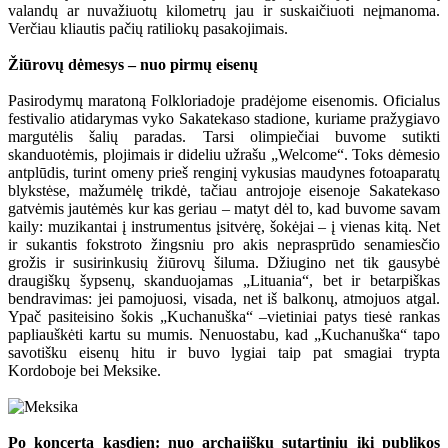
valandų ar nuvažiuotų kilometrų jau ir suskaičiuoti neįmanoma.
Verčiau kliautis pačių ratiliokų pasakojimais.
Žiūrovų dėmesys – nuo pirmų eisenų
Pasirodymų maratoną Folkloriadoje pradėjome eisenomis. Oficialus
festivalio atidarymas vyko Sakatekaso stadione, kuriame pražygiavo
margutėlis šalių paradas. Tarsi olimpiečiai buvome sutikti
skanduotėmis, plojimais ir dideliu užrašu „Welcome“. Toks dėmesio
antplūdis, turint omeny prieš renginį vykusias maudynes fotoaparatų
blykstėse, mažumėlę trikdė, tačiau antrojoje eisenoje Sakatekaso
gatvėmis jautėmės kur kas geriau – matyt dėl to, kad buvome savam
kaily: muzikantai į instrumentus įsitvėrę, šokėjai – į vienas kitą. Net
ir sukantis fokstroto žingsniu pro akis neprasprūdo senamiesčio
grožis ir susirinkusių žiūrovų šiluma. Džiugino net tik gausybė
draugiškų šypsenų, skanduojamas „Lituania“, bet ir betarpiškas
bendravimas: jei pamojuosi, visada, net iš balkonų, atmojuos atgal.
Ypač pasiteisino šokis „Kuchanuška“ –vietiniai patys tiesė rankas
papliauškėti kartu su mumis. Nenuostabu, kad „Kuchanuška“ tapo
savotišku eisenų hitu ir buvo lygiai taip pat smagiai trypta
Kordoboje bei Meksike.
Po koncertą kasdien: nuo archajiškų sutartinių iki publikos