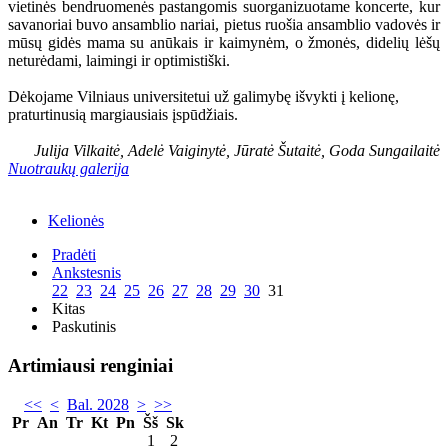
vietinės bendruomenės pastangomis suorganizuotame koncerte, kur
savanoriai buvo ansamblio nariai, pietus ruošia ansamblio vadovės ir
mūsų gidės mama su anūkais ir kaimynėm, o žmonės, didelių lėšų
neturėdami, laimingi ir optimistiški.
Dėkojame Vilniaus universitetui už galimybę išvykti į kelionę,
praturtinusią margiausiais įspūdžiais.
Julija Vilkaitė, Adelė Vaiginytė, Jūratė Šutaitė, Goda Sungailaitė
Nuotraukų galerija
Kelionės
Pradėti
Ankstesnis
22
23
24
25
26
27
28
29
30
31
Kitas
Paskutinis
Artimiausi renginiai
<<
<
Bal. 2028
>
>>
Pr
An
Tr
Kt
Pn
Šš
Sk
1
2