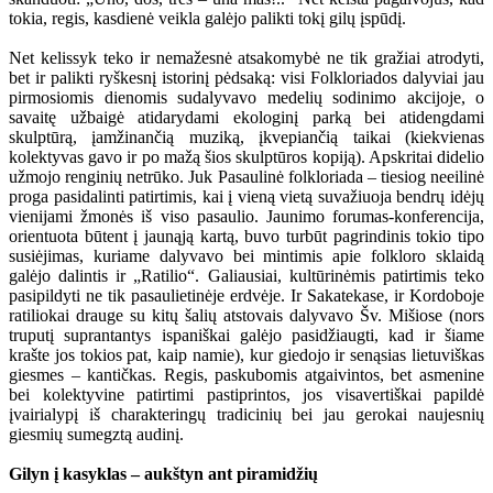
tokia, regis, kasdienė veikla galėjo palikti tokį gilų įspūdį.
Net kelissyk teko ir nemažesnė atsakomybė ne tik gražiai atrodyti,
bet ir palikti ryškesnį istorinį pėdsaką: visi Folkloriados dalyviai jau
pirmosiomis dienomis sudalyvavo medelių sodinimo akcijoje, o
savaitę užbaigė atidarydami ekologinį parką bei atidengdami
skulptūrą, įamžinančią muziką, įkvepiančią taikai (kiekvienas
kolektyvas gavo ir po mažą šios skulptūros kopiją). Apskritai didelio
užmojo renginių netrūko. Juk Pasaulinė folkloriada – tiesiog neeilinė
proga pasidalinti patirtimis, kai į vieną vietą suvažiuoja bendrų idėjų
vienijami žmonės iš viso pasaulio. Jaunimo forumas-konferencija,
orientuota būtent į jaunąją kartą, buvo turbūt pagrindinis tokio tipo
susiėjimas, kuriame dalyvavo bei mintimis apie folkloro sklaidą
galėjo dalintis ir „Ratilio“. Galiausiai, kultūrinėmis patirtimis teko
pasipildyti ne tik pasaulietinėje erdvėje. Ir Sakatekase, ir Kordoboje
ratiliokai drauge su kitų šalių atstovais dalyvavo Šv. Mišiose (nors
truputį suprantantys ispaniškai galėjo pasidžiaugti, kad ir šiame
krašte jos tokios pat, kaip namie), kur giedojo ir senąsias lietuviškas
giesmes – kantičkas. Regis, paskubomis atgaivintos, bet asmenine
bei kolektyvine patirtimi pastiprintos, jos visavertiškai papildė
įvairialypį iš charakteringų tradicinių bei jau gerokai naujesnių
giesmių sumegztą audinį.
Gilyn į kasyklas – aukštyn ant piramidžių