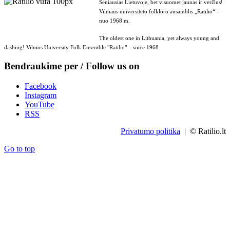
Seniausias Lietuvoje, bet visuomet jaunas ir veržlus!
Vilniaus universiteto folkloro ansamblis „Ratilio“ –
nuo 1968 m.
The oldest one in Lithuania, yet always young and
dashing! Vilnius University Folk Ensemble "Ratilio" – since 1968.
Bendraukime per / Follow us on
Facebook
Instagram
YouTube
RSS
Privatumo politika
| © Ratilio.lt
Go to top