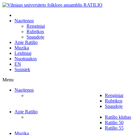
Naujienos
Renginiai
Rubrikos
Spaudoje
Apie Ratilio
Muzika
Leidiniai
Nuotraukos
EN
Susisiek
Menu
Naujienos
Renginiai
Rubrikos
Spaudoje
Apie Ratilio
Ratilio klubas
Ratilio 50
Ratilio 55
Muzika