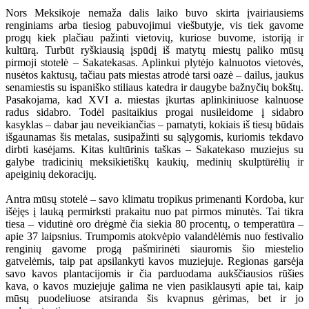
Nors Meksikoje nemaža dalis laiko buvo skirta įvairiausiems
renginiams arba tiesiog pabuvojimui viešbutyje, vis tiek gavome
progų kiek plačiau pažinti vietovių, kuriose buvome, istoriją ir
kultūrą. Turbūt ryškiausią įspūdį iš matytų miestų paliko mūsų
pirmoji stotelė – Sakatekasas. Aplinkui plytėjo kalnuotos vietovės,
nusėtos kaktusų, tačiau pats miestas atrodė tarsi oazė – dailus, jaukus
senamiestis su ispaniško stiliaus katedra ir daugybe bažnyčių bokštų.
Pasakojama, kad XVI a. miestas įkurtas aplinkiniuose kalnuose
radus sidabro. Todėl pasitaikius progai nusileidome į sidabro
kasyklas – dabar jau neveikiančias – pamatyti, kokiais iš tiesų būdais
išgaunamas šis metalas, susipažinti su sąlygomis, kuriomis tekdavo
dirbti kasėjams. Kitas kultūrinis taškas – Sakatekaso muziejus su
galybe tradicinių meksikietiškų kaukių, medinių skulptūrėlių ir
apeiginių dekoracijų.
Antra mūsų stotelė – savo klimatu tropikus primenanti Kordoba, kur
išėjęs į lauką permirksti prakaitu nuo pat pirmos minutės. Tai tikra
tiesa – vidutinė oro drėgmė čia siekia 80 procentų, o temperatūra –
apie 37 laipsnius. Trumpomis atokvėpio valandėlėmis nuo festivalio
renginių gavome progą pašmirinėti siauromis šio miestelio
gatvelėmis, taip pat apsilankyti kavos muziejuje. Regionas garsėja
savo kavos plantacijomis ir čia parduodama aukščiausios rūšies
kava, o kavos muziejuje galima ne vien pasiklausyti apie tai, kaip
mūsų puodeliuose atsiranda šis kvapnus gėrimas, bet ir jo