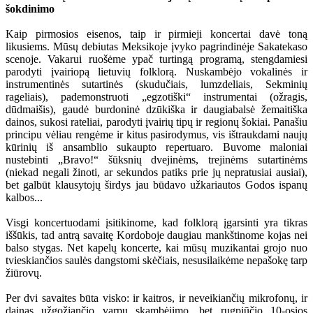
šokdinimo
Kaip pirmosios eisenos, taip ir pirmieji koncertai davė toną
likusiems. Mūsų debiutas Meksikoje įvyko pagrindinėje Sakatekaso
scenoje. Vakarui ruošėme ypač turtingą programą, stengdamiesi
parodyti įvairiopą lietuvių folklorą. Nuskambėjo vokalinės ir
instrumentinės sutartinės (skudučiais, lumzdeliais, Sekminių
rageliais), pademonstruoti „egzotiški“ instrumentai (ožragis,
dūdmaišis), gaudė burdoninė dzūkiška ir daugiabalsė žemaitiška
dainos, sukosi rateliai, parodyti įvairių tipų ir regionų šokiai. Panašiu
principu vėliau rengėme ir kitus pasirodymus, vis ištraukdami naujų
kūrinių iš ansamblio sukaupto repertuaro. Buvome maloniai
nustebinti „Bravo!“ šūksnių dvejinėms, trejinėms sutartinėms
(niekad negali žinoti, ar sekundos patiks prie jų nepratusiai ausiai),
bet galbūt klausytojų širdys jau būdavo užkariautos Godos ispanų
kalbos...
Visgi koncertuodami įsitikinome, kad folklorą įgarsinti yra tikras
iššūkis, tad antrą savaitę Kordoboje daugiau mankštinome kojas nei
balso stygas. Net kapelų koncerte, kai mūsų muzikantai grojo nuo
tvieskiančios saulės dangstomi skėčiais, nesusilaikėme nepašokę tarp
žiūrovų.
Per dvi savaites būta visko: ir kaitros, ir neveikiančių mikrofonų, ir
dainas užgožiančio varpų skambėjimo, bet rugpjūčio 10-osios