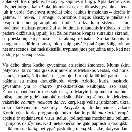
aplankyti tris objektus: bažnyčią, kapines ir turgų. Aplankėme visus
tris, bet turgus, kaip žinia, įdomiausias, nes tikrasis gyvenimas tenai
juk ir verda. Suvenyrų turgeliai tokie jaukūs ir malonūs
–
derėtis ir
galima, ir reikia, ir smagu. Kordobos turgus išsiskyrė plačiausia
kvapų ir emocijų amplitude: tradiciška kvadratų sistema, siauri
praėjimai, maistas pramaišiui su buitiniais rakandais ir rūbais, o tat ir
padarė didžiausią įspūdį, kai žalios mėsos kvapas sutraukia skrandį,
o prieskonių krepšiuose ir tarakoną užmatai. Su tarakonais ir
daugiau susidūrimų buvo, tokių kaip gatvėje prabėgant šaligatviu ar
net ant scenos, kai meksikietiški trypimai juos prajudina taip, kad net
apduję po sceną laksto.
Vis dėlto tikras krašto gyvenimas atsispindi žmonėse. Mums skirti
palydovai buvo toks gražus ir nuoširdus Meksikos veidas, kad norisi
ir juos, ir pačią šalį minėti tik geruoju. Pirmoji kultūrinė patirtis – tai
pažintis su mūsų draugiškuoju virėju Adolfo, kuris, pasirodo,
gyvenime yra ir
charro
(meksikietiškas kaubojus, laso asas).
Žinoma, bandėme ir mes sukti lasą, o Marytė (taip meiliai praminta
mūsų jaunutė gidė) pamokė meksikietiško trepsėjimo ir kiekvieno
vakarėlio
country mexican dance
, kurį, kaip vėliau įsitikinom, tikrai
šoka kiekvienam vakarėly. Pavyzdžiui, tradiciniame vakare
Kordoboje, kurio programoje buvo dar ir puiki
mariachi
grupė,
apėjusi ir apdainavusi visus stalus, jodinėjimas mechaniniu buliumi
ir pinjatos daužymas. Kad meksikiečiai be galo paprasti ir draugiški,
įsitikinom ne kartą, bet ypač paskutinę dieną Meksike, dalyvaudami