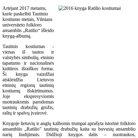
Artėjant 2017 metams,
kurie paskelbti Tautinio
kostiumo metais, Vilniaus
universiteto folkloro
ansamblis „Ratilio“ išleido
knygą-albumą.
Tautinis kostiumas -
vienas iš tautos ir
valstybės simbolių, etninio
tapatumo ir nacionalinės
kultūros išraiškos forma.
Ši knyga vaizdžiai
atskleidžia Lietuvos
etninių regionų tautinių
kostiumų išskirtinumus.
Joje ekspresyviomis
nuotraukomis parodomas
tautinių drabužių grožis,
raštų ir spalvų įvairovė.
Knygoje lietuvių ir anglų kalbomis trumpai aprašyta istorinė folkloro
ansamblio „Ratilio" tautinių drabužių kaita su buvusių ansamblio
narių liudijimais. Didžioji knygos dalis – nuotraukos,