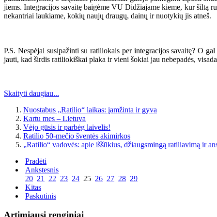
jiems. Integracijos savaitę baigėme VU Didžiajame kieme, kur šiltą rug
nekantriai laukiame, kokių naujų draugų, dainų ir nuotykių jis atneš.
P.S. Nespėjai susipažinti su ratiliokais per integracijos savaitę? O g
jauti, kad širdis ratiliokiškai plaka ir vieni šokiai jau nebepadės, visada
Skaityti daugiau...
Nuostabus „Ratilio“ laikas: įamžinta ir gyva
Kartu mes – Lietuva
Vėjo gūsis ir parbėg laivelis!
Ratilio 50-mečio šventės akimirkos
„Ratilio“ vadovės: apie iššūkius, džiaugsmingą ratiliavimą ir a
Pradėti
Ankstesnis
20
21
22
23
24
25
26
27
28
29
Kitas
Paskutinis
Artimiausi renginiai