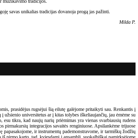
ir muzikavimo tradicijos.
oję savas unikalias tradicijas dovanoja progą jas pažinti.
Milda P.
is, prasidėjus rugsėjui šią eilutę galėjome pritaikyti sau. Renkantis į
 užsienio universitetus ar į kitas tolybes iškeliaujančių, jau ėmėme su
duo, esu tikra, kad naujų narių priėmimas yra vienas svarbiausių rudens
os pirmakursių integracijos savaitės renginiuose. Apsilankėme trijuose
vę papasakojome, ir instrumentų pademonstravome, ir tarmiškų žodžių
o iš pirmo karto, tad, kviesdami į ansamblį, suokalbiškai pamirksėjome