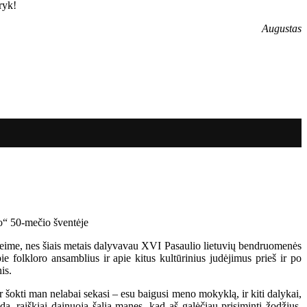
ryk!
Augustas
Seime, nes šiais metais dalyvavau XVI Pasaulio lietuvių bendruomenės
ie folkloro ansamblius ir apie kitus kultūrinius judėjimus prieš ir po
is.
r šokti man nelabai sekasi – esu baigusi meno mokyklą, ir kiti dalykai,
a, raiškiai dainuoja šalia manęs, kad aš galėčiau prisiminti žodžius.