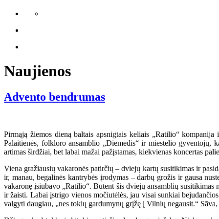
Naujienos
Advento bendrumas
Pirmąją žiemos dieną baltais apsnigtais keliais „Ratilio“ kompanija
Palaitienės, folkloro ansamblio „Diemedis“ ir miestelio gyventojų, ka
artimas širdžiai, bet labai mažai pažįstamas, kiekvienas koncertas palie
Viena gražiausių vakaronės patirčių – dviejų kartų susitikimas ir pasi
ir, manau, begalinės kantrybės įrodymas – darbų grožis ir gausa nust
vakaronę įsiūbavo „Ratilio“. Būtent šis dviejų ansamblių susitikimas m
ir žaisti. Labai įstrigo vienos močiutėlės, jau visai sunkiai bejudančio
valgyti daugiau, „nes tokių gardumynų grįžę į Vilnių negausit.“ Sãva, 