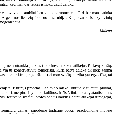
pratau, kad man dar reikės išmokti daug dalykų.
r vadovavo ansambliui lietuvių bendruomenėje. O dabar man patinka
ti Argentinos lietuvių folkloro ansamblį… Kaip svarbu išlaikyti žinių
omogenizacija.
Malena
lių, nes sutraukia puikius tradicinės muzikos atlikėjus iš slavų kraštų,
yra tų konservatyvių folkloristų, kurie patys atlieka tik kiek galima
avas, nors ir kiek „egzotiškas“ (jei man svečių muzika yra egzotiška, tai
emjera. Kūrinys pradėtas Gedimino laiško, kuriuo visų tautų pirkliai,
stu, kuriame pinasi įvairios kultūros, ir šis Vilniaus daugiatautiškumas
si festivalio svečiai: profesionalūs liaudies dainų atlikėjai ir mėgėjai,
 ir žemaičių dainas, parodėme tradicinę polką, pašokdinome mugėje