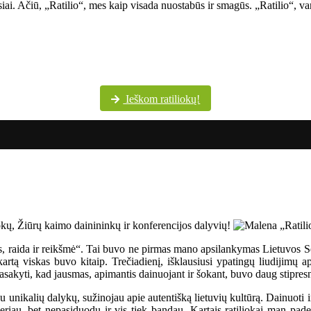
siai. Ačiū, „Ratilio“, mes kaip visada nuostabūs ir smagūs. „Ratilio“, va
Šventės dalyvių margumynas Utenos kultūros centro nuotraukų albume
Ieškom ratiliokų!
os, raida ir reikšmė“. Tai buvo ne pirmas mano apsilankymas Lietuvos 
rtą viskas buvo kitaip. Trečiadienį, išklausiusi ypatingų liudijimų ap
sakyti, kad jausmas, apimantis dainuojant ir šokant, buvo daug stipresn
u unikalių dalykų, sužinojau apie autentišką lietuvių kultūrą. Dainuoti i
eriau, bet nepasiduodu ir vis tiek bandau. Kartais ratiliokai man paded