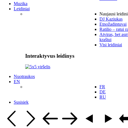
Muzika
Leidiniai
Naujausi leidini
DJ Kaziukas
Etnožadintuvai
Ratilio – ratui r
Atviras, bet asm
kraštui
Visi leidiniai
Interaktyvus leidinys
Nuotraukos
EN
FR
DE
RU
Susisiek