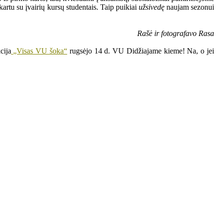
artu su įvairių kursų studentais. Taip puikiai
užsivedę
naujam sezonui
Rašė ir fotografavo Rasa
cija
„Visas VU šoka“
rugsėjo 14 d. VU Didžiajame kieme! Na, o jei