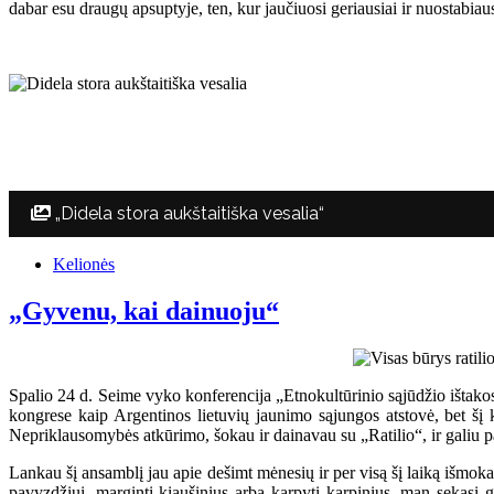
dabar esu draugų apsuptyje, ten, kur jaučiuosi geriausiai ir nuostabiau
„Didela stora aukštaitiška vesalia“
Kelionės
„Gyvenu, kai dainuoju“
Spalio 24 d. Seime vyko konferencija „Etnokultūrinio sąjūdžio ištak
kongrese kaip Argentinos lietuvių jaunimo sąjungos atstovė, bet šį ka
Nepriklausomybės atkūrimo, šokau ir dainavau su „Ratilio“, ir galiu pa
Lankau šį ansamblį jau apie dešimt mėnesių ir per visą šį laiką išmoka
pavyzdžiui, marginti kiaušinius arba karpyti karpinius, man sekasi g