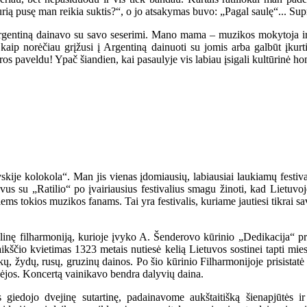
rią pusę man reikia suktis?“, o jo atsakymas buvo: „Pagal saulę“... Su
Argentiną dainavo su savo seserimi. Mano mama – muzikos mokytoja i
, kaip norėčiau grįžusi į Argentiną dainuoti su jomis arba galbūt įkur
ros paveldu! Ypač šiandien, kai pasaulyje vis labiau įsigali kultūrinė h
ovskije kolokola“. Man jis vienas įdomiausių, labiausiai laukiamų festiva
 su „Ratilio“ po įvairiausius festivalius smagu žinoti, kad Lietuvoje 
esiems tokios muzikos fanams. Tai yra festivalis, kuriame jautiesi tikrai s
nalinę filharmoniją, kurioje įvyko A. Šenderovo kūrinio „Dedikacija“ pr
igaikščio kvietimas 1323 metais nutiesė kelią Lietuvos sostinei tapti mie
ų, žydų, rusų, gruzinų dainos. Po šio kūrinio Filharmonijoje prisistatė vi
ikėjos. Koncertą vainikavo bendra dalyvių daina.
kės giedojo dvejinę sutartinę, padainavome aukštaitišką šienapjūtės