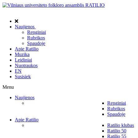
Naujienos
Renginiai
Rubrikos
Spaudoje
Apie Ratilio
Muzika
Leidiniai
Nuotraukos
EN
Susisiek
Menu
Naujienos
Renginiai
Rubrikos
Spaudoje
Apie Ratilio
Ratilio klubas
Ratilio 50
Ratilio 55