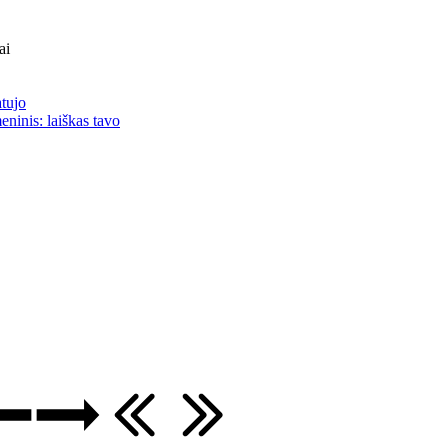
ai
atujo
eninis: laiškas tavo