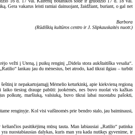
odžio 16 d. 17 val. Kairėnų botanikos sode ir gruodžio 17 d. 18 val.
. Gera vakarus leisti ramiai dainuojant, žaidžiant, buriant, o gal net
Barbora
(Rūdiškių kultūros centro ir J. Slipkauskaitės nuotr.)
ėjo vežti į Uteną, į puikų renginį „Didela stora aukštaitiška vesalia“.
„Ratilio“ lankau jau du mėnesius, bet atrodo, kad tikrai ilgiau – turbūt
 šeštinį ir nepakartojamąjį Mėmelio keturkinkį, apie kiekvieną regioną
 laiko tiesiog drauge pabūti: juokėmės, nes buvo nuolat vis kažkas
s polkutę, maršiuką, valsiuką, buvo tikrai labai nuostabu pašokti,
itame renginyje. Kol visi vaišinomės prie bendro stalo, jau baiminausi,
r keliančios pasitikėjimą mūsų tauta. Man labiausiai „Ratilio“ patinka
as yra nuostabiausias dalykas, kuris man yra kada nutikęs gyvenime, ir