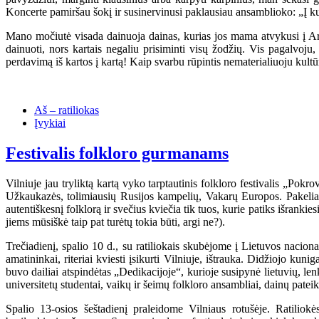
Koncerte pamiršau šokį ir susinervinusi paklausiau ansamblioko: „Į ku
Mano močiutė visada dainuoja dainas, kurias jos mama atvykusi į 
dainuoti, nors kartais negaliu prisiminti visų žodžių. Vis pagalvoju
perdavimą iš kartos į kartą! Kaip svarbu rūpintis nematerialiuoju kultū
Aš – ratiliokas
Įvykiai
Festivalis folkloro gurmanams
Vilniuje jau tryliktą kartą vyko tarptautinis folkloro festivalis „Pokr
Užkaukazės, tolimiausių Rusijos kampelių, Vakarų Europos. Pakeliavus
autentiškesnį folklorą ir svečius kviečia tik tuos, kurie patiks išranki
jiems mūsiškė taip pat turėtų tokia būti, argi ne?).
Trečiadienį, spalio 10 d., su ratiliokais skubėjome į Lietuvos nacio
amatininkai, riteriai kviesti įsikurti Vilniuje, ištrauka. Didžiojo kun
buvo dailiai atspindėtas „Dedikacijoje“, kurioje susipynė lietuvių, lenk
universitetų studentai, vaikų ir šeimų folkloro ansambliai, dainų pate
Spalio 13-osios šeštadienį praleidome Vilniaus rotušėje. Ratilio