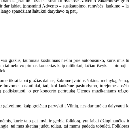
ukdamas „Ratilio“ kviečia susitikti dviejose Advento vakaronėse: gru
 dar labiau įprasminti Advento – susikaupimo, ramybės, laukimo – laiką
 lango spaudžiant šaltukui darydavo tą patį.
visi gražūs, tautiniais kostiumais nešini prie autobusiuko, kuris mus tur
n tai nebuvo pirmas koncertas kaip ratiliokui, tačiau išvyka – pirmoji. 
iek.
e tikrai labai gražias dainas, šokome įvairius šokius: melnyką, šeiną,
e buvome paskutiniai, tad, kol laukėme pasirodymo, turėjome apsčiai
ą padiskutuoti, o per koncerto pertrauką Utenos muzikantams užgroju
 galvojimo, kaip greičiau parvykti į Vilnių, nes dar turėjau dalyvauti k
mis, kurie taip pat myli ir gerbia folklorą, yra labai džiuginančios i
ngia, tai mus skatina judėti toliau, tai mums padeda tobulėti. Folklor