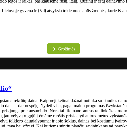
do jėgos ir laikas, pasiklausėme rusų, italų, gruzinų ir estų dainavimo 
Lietuvoje gyvena ir į šalį atvyksta tokie nuostabūs žmonės, kurie išsaug
Daugiau festivalio nuotraukų „Pokrovskije kolokola“ „Facebook“ paskyroje
Grožimės
ilio“
gstama rekrūtų daina. Kaip neįtikėtinai dažnai nutinka su liaudies dainom
o dalią – dar nespėję išlydėti visų, pagal mainų programas išvykstančių į
tik prisijungs prie ansamblio. Nors tai tik mano antras ratiliokiškas ru
 jau vėlyvą rugpjūtį ėmėme ruoštis prisistatyti antrus metus vykstanči
i folkloro daugialypumą: ir apie šokius, dainas bei kostiumų įvairo
dutį, ragą bei ožragį. Kai kuriems stiprių plaučių savininkams tai pavyk