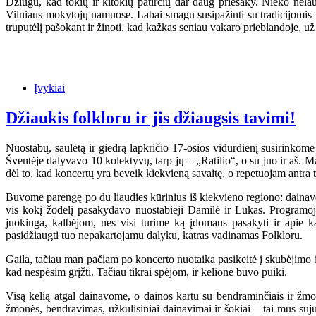
Džiugu, kad tokių ir kitokių patirčių dar daug priešaky. Nieko nela
Vilniaus mokytojų namuose. Labai smagu susipažinti su tradicijomis ir
truputėlį pašokant ir žinoti, kad kažkas seniau vakaro prieblandoje, už
Įvykiai
Džiaukis folkloru ir jis džiaugsis tavimi!
Nuostabų, saulėtą ir giedrą lapkričio 17-osios vidurdienį susirinkome 
Šventėje dalyvavo 10 kolektyvų, tarp jų – „Ratilio“, o su juo ir aš. Ma
dėl to, kad koncertų yra beveik kiekvieną savaitę, o repetuojam antra t
Buvome parengę po du liaudies kūrinius iš kiekvieno regiono: dainavom
vis kokį žodelį pasakydavo nuostabieji Damilė ir Lukas. Programoj
juokinga, kalbėjom, nes visi turime ką įdomaus pasakyti ir apie k
pasidžiaugti tuo nepakartojamu dalyku, katras vadinamas Folkloru.
Gaila, tačiau man pačiam po koncerto nuotaika pasikeitė į skubėjimo ir
kad nespėsim grįžti. Tačiau tikrai spėjom, ir kelionė buvo puiki.
Visą kelią atgal dainavome, o dainos kartu su bendraminčiais ir žmonė
žmonės, bendravimas, užkulisiniai dainavimai ir šokiai – tai mus suju