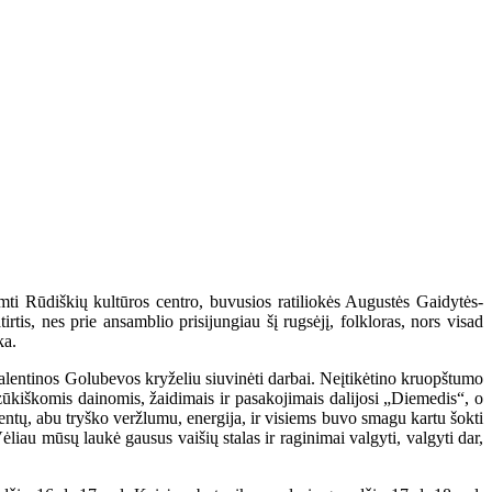
mti Rūdiškių kultūros centro, buvusios ratiliokės Augustės Gaidytės-
tis, nes prie ansamblio prisijungiau šį rugsėjį, folkloras, nors visad
ka.
 Valentinos Golubevos kryželiu siuvinėti darbai. Neįtikėtino kruopštumo
zūkiškomis dainomis, žaidimais ir pasakojimais dalijosi „Diemedis“, o
dentų, abu tryško veržlumu, energija, ir visiems buvo smagu kartu šokti
Vėliau mūsų laukė gausus vaišių stalas ir raginimai valgyti, valgyti dar,