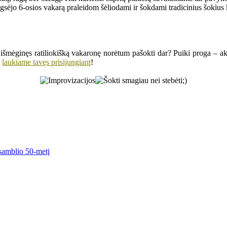
sėjo 6-osios vakarą praleidom šėliodami ir šokdami tradicinius šokius k
al išmėginęs ratiliokišką vakaronę norėtum pašokti dar? Puiki proga – ak
laukiame tavęs prisijungiant
!
nsamblio 50-metį