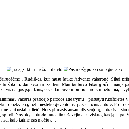
 išsiruošėme į Rūdiškes, kur mūsų laukė Advento vakaronė. Šiltai prii
rtu šokom, dainavom ir žaidėm. Man tai buvo labai graži ir nauja patir
ka vis naujus įspūdžius, o šis dar buvo ir pirmoji, nors ir netolima, išvy
dalinimas. Vakaras prasidėjo parodos atidarymu – pristatyti rūdiškietės
ebino kiekvieną, net miestelio gyventojus, pažįstančius autorę. Po to d
ane labiausiai palietė. Nors pirmasis ansamblis senjorų, antrasis – stu
s, spindinčios akys, atrodo, nuolatinis žavėjimasis viskuo, kas ją supa. 
visai kaip kaime pas močiutę...