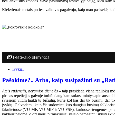
besilankiusius žmones. Savo pasirodymą festivalyje baigę, kiek kam lei
Kiekvienais metais po festivalio vis pagalvoju, kaip man pasisekė, kad 
Festivalio akimirkos
Įvykiai
Pašokime?.. Arba, kaip susipažinti su „Rat
Ateis rudenėlis, neramios dienelės
– taip prasideda viena ratiliokų mė
pirmas repeticijas galvoje turbūt daug kam sukosi mintys apie ansambli
šviesiom viltim laukti tų bičiulių, kurie kol kas dar tik būsimi, dar 
įvykių. Galvodami, kaip čia sudominti kuo daugiau būsimų folkloristų,
fakultetuose (VU MF, VU MIF ir VU FSF), kuriuose stengėmės parodyt
paklausinėjome, o drąsiausi pirmakursiai galėjo pamėginti išpūsti sku