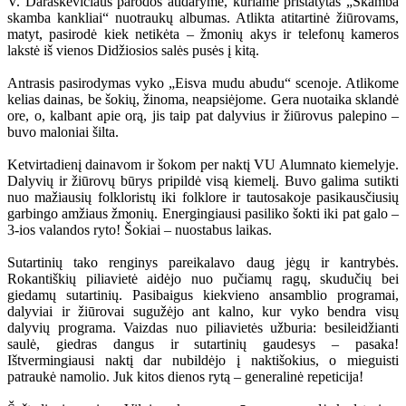
V. Daraškevičiaus parodos atidaryme, kuriame pristatytas „Skamba
skamba kankliai“ nuotraukų albumas. Atlikta atitartinė žiūrovams,
matyt, pasirodė kiek netikėta – žmonių akys ir telefonų kameros
lakstė iš vienos Didžiosios salės pusės į kitą.
Antrasis pasirodymas vyko „Eisva mudu abudu“ scenoje. Atlikome
kelias dainas, be šokių, žinoma, neapsiėjome. Gera nuotaika sklandė
ore, o, kalbant apie orą, jis taip pat dalyvius ir žiūrovus palepino –
buvo maloniai šilta.
Ketvirtadienį dainavom ir šokom per naktį VU Alumnato kiemelyje.
Dalyvių ir žiūrovų būrys pripildė visą kiemelį. Buvo galima sutikti
nuo mažiausių folkloristų iki folklore ir tautosakoje pasikausčiusių
garbingo amžiaus žmonių. Energingiausi pasiliko šokti iki pat galo –
3-ios valandos ryto! Šokiai – nuostabus laikas.
Sutartinių tako renginys pareikalavo daug jėgų ir kantrybės.
Rokantiškių piliavietė aidėjo nuo pučiamų ragų, skudučių bei
giedamų sutartinių. Pasibaigus kiekvieno ansamblio programai,
dalyviai ir žiūrovai sugužėjo ant kalno, kur vyko bendra visų
dalyvių programa. Vaizdas nuo piliavietės užburia: besileidžianti
saulė, giedras dangus ir sutartinių gaudesys – pasaka!
Ištvermingiausi naktį dar nubildėjo į naktišokius, o mieguisti
patraukė namolio. Juk kitos dienos rytą – generalinė repeticija!