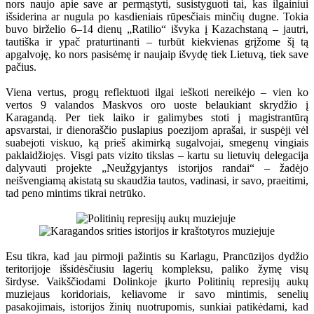
nors naujo apie save ar permąstyti, susistyguoti tai, kas ilgainiui
išsiderina ar nugula po kasdieniais rūpesčiais minčių dugne. Tokia
buvo birželio 6–14 dienų „Ratilio“ išvyka į Kazachstaną – jautri,
tautiška ir ypač praturtinanti – turbūt kiekvienas grįžome šį tą
apgalvoję, ko nors pasisėmę ir naujaip išvydę tiek Lietuvą, tiek save
pačius.
Viena vertus, progų reflektuoti ilgai ieškoti nereikėjo – vien ko
vertos 9 valandos Maskvos oro uoste belaukiant skrydžio į
Karagandą. Per tiek laiko ir galimybes stoti į magistrantūrą
apsvarstai, ir dienoraščio puslapius poezijom aprašai, ir suspėji vėl
suabejoti viskuo, ką prieš akimirką sugalvojai, smegenų vingiais
paklaidžiojęs. Visgi pats vizito tikslas – kartu su lietuvių delegacija
dalyvauti projekte „Neužgyjantys istorijos randai“ – žadėjo
neišvengiamą akistatą su skaudžia tautos, vadinasi, ir savo, praeitimi,
tad peno mintims tikrai netrūko.
Esu tikra, kad jau pirmoji pažintis su Karlagu, Prancūzijos dydžio
teritorijoje išsidėsčiusiu lagerių kompleksu, paliko žymę visų
širdyse. Vaikščiodami Dolinkoje įkurto Politinių represijų aukų
muziejaus koridoriais, keliavome ir savo mintimis, senelių
pasakojimais, istorijos žinių nuotrupomis, sunkiai patikėdami, kad