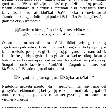
groti moko! Visus sužavėjo putplasčio gabalėliais kalnų peizažus
tapanti dailininkė ir didžiuliais teptukais tušu hieroglifus raitęs
kaligrafas. Lukas pats kiniškai užrašė „fizika“ (lietuvio ausiai
skamba kaip
uly
), o Julita ilgai juokėsi iš kiniško žodžio „filosofija“
(tariama
čioly
) skambesio.
O jau kinų maisto skanumas! Suki stiklinį padėklą, nukrautą
egzotiškais patiekalais, lazdelėmis bandai sugriebti kokį kąsnelį ir
kartu su visais spėlioji, ko gi čia tuoj tuoj paragausi – vienam rodosi,
kad į lėkštelę įsidėjo grybą, kitas gi tvirtina, kad ten tikrų tikriausia
tešla, dar kažkas neabejoja, kad vištiena. Ne kiekvienam patiko kaip
Songokui tomis lazdelėmis čiaukšėti – Augminas nutarė, kad
McDonald’e
iš bado tai jau tikrai nemirsi.
Nustebino netikėta miesto tyla – spėliojom, gal taip ramu dėl
gausybės elektromobilių bei tyliųjų elektrinių motorolerių, gal dėl
triukšmo ribojimo politikos, o gal dėl gyventojų mentaliteto ir
vietinės kultūros?
Nesuklydom į lagaminus neįsidėję respiratorių. Daugiau nei 24