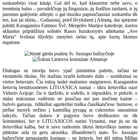
suskambėjo visai kitaip. Gal dėl to, kad klausėme nebe savo, o
tremtinių balso – pavaikščioję jų žingsniais, jų žodžius tardami, ir jų
jausmus galėjome atliepti; o gal muzika paprasčiausiai suskamba tik
ten, kur jai skirta... Galiausiai, prieš išvykdami į Almatą, dar spėjome
pabūti Karagandos Fatimos Švč. Mergelės Marijos katedroje, kurios
skliautus pripildžiusi solistės Rasos Juzukonytės atliekama „Ave
Maria“ švelniai išlydėjo ramybei sielas tų, apie kurių likimus
mąstėme.
Dialogas su istorija buvo ypač įsimintina patirtis, tačiau ne
vienintelis tikslas. Ne mažiau svarbi kelionės dalis – susitikimai su
vietos lietuviais. Čia mūsų laukė malonios staigmenos. Karagandos
lietuvių bendruomenės LITUANICA namai – tikra lietuviška oazė
Vidurio Azijoje: čia ir darželis, ir sodelis, ir sūpuoklės, ir pirkelė, o
stalas nukrautas vaišėmis ne prasčiau nei pas močiutę kaime –
bulvės garuoja, ridikėliai agurkėliai traška čiauškančiose burnose, o
pirštai tuosyk nežino į kaimišką pyragą ar cukruotus sausainius
taikytis. Tačiau dainos ir pagyros buvo dedikuotos ne tik
šeimininkei, bet ir LITUANICOS nariui Vytautui, mat jis ne tik
lietuviškai kalba, bet ir savo rankomis tikrus lietuviškus namus su
plūktine asla (ir gera akustika, išbandėme!) stato. Šv. Juozapo
bažnyčioje tarnaujantis kunigas – ne lietuvis, bet dėl mūsų Mišias