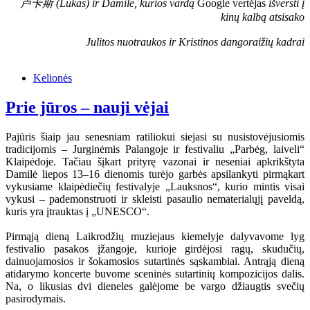
卢卡斯 (Lukas) ir Damilė, kurios vardą
Google vertėjas
išversti į
kinų kalbą atsisako
Julitos nuotraukos ir Kristinos dangoraižių kadrai
Kelionės
Prie jūros – nauji vėjai
Pajūris šiaip jau senesniam ratiliokui siejasi su nusistovėjusiomis
tradicijomis – Jurginėmis Palangoje ir festivaliu „Parbėg, laiveli“
Klaipėdoje. Tačiau šįkart prityrę vazonai ir neseniai apkrikštyta
Damilė liepos 13–16 dienomis turėjo garbės apsilankyti pirmąkart
vykusiame klaipėdiečių festivalyje „Lauksnos“, kurio mintis visai
vykusi – pademonstruoti ir skleisti pasaulio nematerialųjį paveldą,
kuris yra įtrauktas į „UNESCO“.
Pirmąją dieną Laikrodžių muziejaus kiemelyje dalyvavome lyg
festivalio pasakos įžangoje, kurioje girdėjosi ragų, skudučių,
dainuojamosios ir šokamosios sutartinės sąskambiai. Antrąją dieną
atidarymo koncerte buvome sceninės sutartinių kompozicijos dalis.
Na, o likusias dvi dieneles galėjome be vargo džiaugtis svečių
pasirodymais.