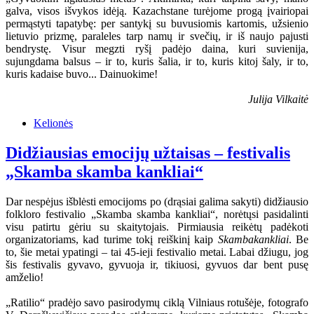
galva, visos išvykos idėją. Kazachstane turėjome progą įvairiopai
permąstyti tapatybę: per santykį su buvusiomis kartomis, užsienio
lietuvio prizmę, paraleles tarp namų ir svečių, ir iš naujo pajusti
bendrystę. Visur megzti ryšį padėjo daina, kuri suvienija,
sujungdama balsus – ir to, kuris šalia, ir to, kuris kitoj šaly, ir to,
kuris kadaise buvo... Dainuokime!
Julija Vilkaitė
Kelionės
Didžiausias emocijų užtaisas – festivalis
„Skamba skamba kankliai“
Dar nespėjus išblėsti emocijoms po (drąsiai galima sakyti) didžiausio
folkloro festivalio „Skamba skamba kankliai“, norėtųsi pasidalinti
visu patirtu gėriu su skaitytojais. Pirmiausia reikėtų padėkoti
organizatoriams, kad turime tokį reiškinį kaip
Skambakankliai
. Be
to, šie metai ypatingi – tai 45-ieji festivalio metai. Labai džiugu, jog
šis festivalis gyvavo, gyvuoja ir, tikiuosi, gyvuos dar bent pusę
amželio!
„Ratilio“ pradėjo savo pasirodymų ciklą Vilniaus rotušėje, fotografo