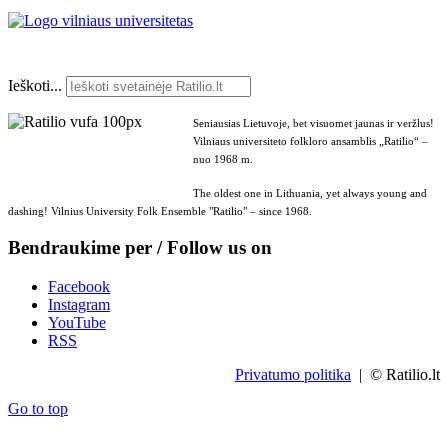
Ieškoti...
Seniausias Lietuvoje, bet visuomet jaunas ir veržlus!
Vilniaus universiteto folkloro ansamblis „Ratilio“ –
nuo 1968 m.
The oldest one in Lithuania, yet always young and
dashing! Vilnius University Folk Ensemble "Ratilio" – since 1968.
Bendraukime per / Follow us on
Facebook
Instagram
YouTube
RSS
Privatumo politika
| © Ratilio.lt
Go to top