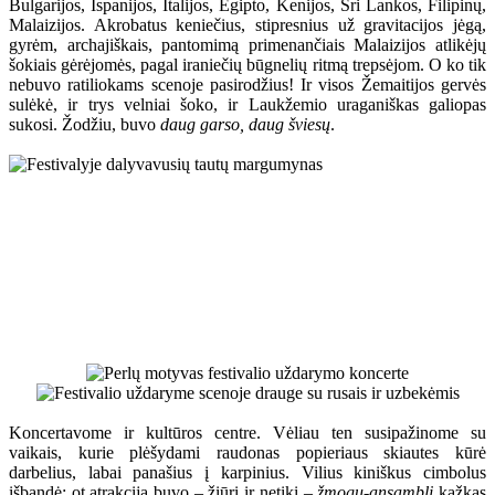
Bulgarijos, Ispanijos, Italijos, Egipto, Kenijos, Šri Lankos, Filipinų,
Malaizijos. Akrobatus keniečius, stipresnius už gravitacijos jėgą,
gyrėm, archajiškais, pantomimą primenančiais Malaizijos atlikėjų
šokiais gėrėjomės, pagal iraniečių būgnelių ritmą trepsėjom. O ko tik
nebuvo ratiliokams scenoje pasirodžius! Ir visos Žemaitijos gervės
sulėkė, ir trys velniai šoko, ir Laukžemio uraganiškas galiopas
sukosi. Žodžiu, buvo
daug garso, daug šviesų
.
Koncertavome ir kultūros centre. Vėliau ten susipažinome su
vaikais, kurie plėšydami raudonas popieriaus skiautes kūrė
darbelius, labai panašius į karpinius. Vilius kiniškus cimbolus
išbandė; ot atrakcija buvo – žiūri ir netiki –
žmogų-ansamblį
kažkas