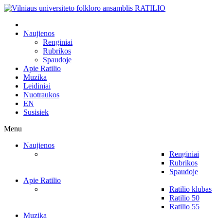
Naujienos
Renginiai
Rubrikos
Spaudoje
Apie Ratilio
Muzika
Leidiniai
Nuotraukos
EN
Susisiek
Menu
Naujienos
Renginiai
Rubrikos
Spaudoje
Apie Ratilio
Ratilio klubas
Ratilio 50
Ratilio 55
Muzika