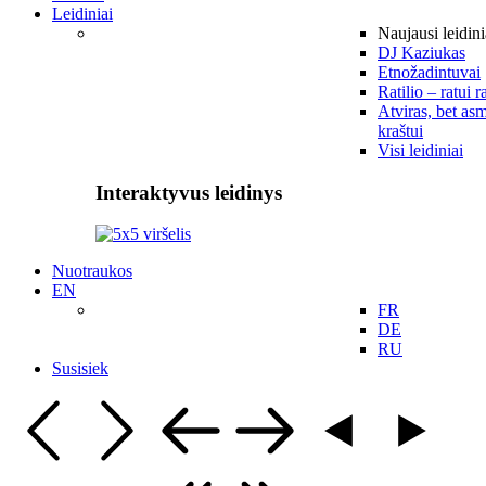
Leidiniai
Naujausi leidini
DJ Kaziukas
Etnožadintuvai
Ratilio – ratui r
Atviras, bet asm
kraštui
Visi leidiniai
Interaktyvus leidinys
Nuotraukos
EN
FR
DE
RU
Susisiek