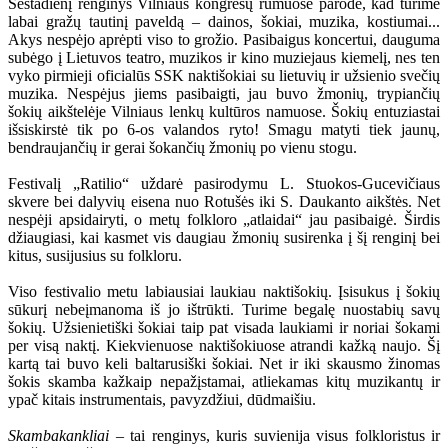
Šeštadienį renginys Vilniaus kongresų rūmuose parodė, kad turime
labai gražų tautinį paveldą – dainos, šokiai, muzika, kostiumai...
Akys nespėjo aprėpti viso to grožio. Pasibaigus koncertui, dauguma
subėgo į Lietuvos teatro, muzikos ir kino muziejaus kiemelį, nes ten
vyko pirmieji oficialūs SSK naktišokiai su lietuvių ir užsienio svečių
muzika. Nespėjus jiems pasibaigti, jau buvo žmonių, trypiančių
šokių aikštelėje Vilniaus lenkų kultūros namuose. Šokių entuziastai
išsiskirstė tik po 6-os valandos ryto! Smagu matyti tiek jaunų,
bendraujančių ir gerai šokančių žmonių po vienu stogu.
Festivalį „Ratilio“ uždarė pasirodymu L. Stuokos-Gucevičiaus
skvere bei dalyvių eisena nuo Rotušės iki S. Daukanto aikštės. Net
nespėji apsidairyti, o metų folkloro „atlaidai“ jau pasibaigė. Širdis
džiaugiasi, kai kasmet vis daugiau žmonių susirenka į šį renginį bei
kitus, susijusius su folkloru.
Viso festivalio metu labiausiai laukiau naktišokių. Įsisukus į šokių
sūkurį nebeįmanoma iš jo ištrūkti. Turime begalę nuostabių savų
šokių. Užsienietiški šokiai taip pat visada laukiami ir noriai šokami
per visą naktį. Kiekvienuose naktišokiuose atrandi kažką naujo. Šį
kartą tai buvo keli baltarusiški šokiai. Net ir iki skausmo žinomas
šokis skamba kažkaip nepažįstamai, atliekamas kitų muzikantų ir
ypač kitais instrumentais, pavyzdžiui, dūdmaišiu.
Skambakankliai
– tai renginys, kuris suvienija visus folkloristus ir