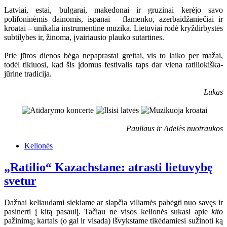
Latviai, estai, bulgarai, makedonai ir gruzinai kerėjo savo
polifoninėmis dainomis, ispanai – flamenko, azerbaidžaniečiai ir
kroatai – unikalia instrumentine muzika. Lietuviai rodė kryždirbystės
subtilybes ir, žinoma, įvairiausio plauko sutartines.
Prie jūros dienos bėga nepaprastai greitai, vis to laiko per mažai,
todėl tikiuosi, kad šis įdomus festivalis taps dar viena ratiliokiška-
jūrine tradicija.
Lukas
Pauliaus ir Adelės nuotraukos
Kelionės
„Ratilio“ Kazachstane: atrasti lietuvybę
svetur
Dažnai keliaudami siekiame ar slapčia viliamės pabėgti nuo savęs ir
pasinerti į kitą pasaulį. Tačiau ne visos kelionės sukasi apie
kito
pažinimą; kartais (o gal ir visada) išvykstame tikėdamiesi sužinoti ką