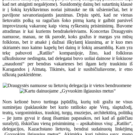
kad net atsiginti negalėjome). Susidomėję dainų bei sutartinių klausė
ir į šokių krykštavimus noriai įsitraukė ne tik užsieniečiai, bet ir
paviljone savanoriaujantis jaunimas. Drįsiu spėti, kad ne vienas
lietuvaitis polką su ragučiais šoko pirmą kartą ir galbūt parsiveš
improvizuotą vakaronę kaip vieną ryškesnių prisiminimų. Buvome
atradimas ir kai kuriems bendrakeleiviams. Koncertas Draugystės
namuose, manau, ne tik parodė, koks gražus ir margas yra mūsų
folkloras, bet ir atsakė į dažnai iškylantį klausimą, ar ir kuo mes
skiriamės nuo kaimo kapelų bei dainų ir šokių ansamblių. Kam yra
tekę pabuvoti „Ratilio“ kompanijoje, žino, kad folkloras
užkulisiuose nedingsta, tad delegatai buvo uoliai dainose ir šokiuose
„maudomi“ per bendras vakarienes bei ilgam kely traukiniu iš
Karagandos į Almatą. Tikimės, kad ir susibičiuliavome, ir etno
užkratą paskleidėme.
Nors kelionė buvo turtinga įspūdžių, kurių toli gražu ne visus
suminėjau (paklauskite bet kurio ratilioko apie Verą, slaptažodį,
teatrą, vargonininkus, traukinį, turgų, muziejus, architektūrą, politiką
– jie jums gyvai ir daug išsamiau papasakos, nei kad aš galėčiau
surašyti), išskirčiau vieną prisiminimą – apsikabinus visų: „Ratilio“,
delegacijos, Kazachstano lietuvių, bendrai sudainuotą linkėjimą
„Gyvuokim ilgiausius metus“. Akimirka, kuri talpina savy, mano