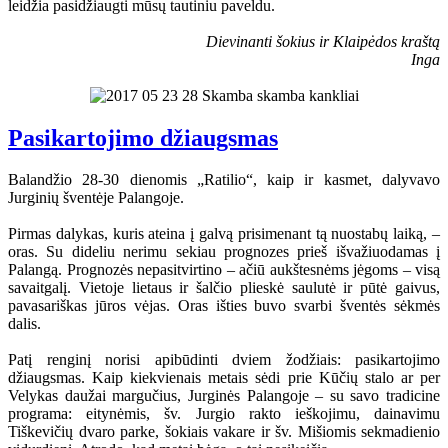
leidžia pasidžiaugti mūsų tautiniu paveldu.
Dievinanti šokius ir Klaipėdos kraštą
Inga
Pasikartojimo džiaugsmas
Balandžio 28-30 dienomis „Ratilio“, kaip ir kasmet, dalyvavo
Jurginių šventėje Palangoje.
Pirmas dalykas, kuris ateina į galvą prisimenant tą nuostabų laiką, –
oras. Su dideliu nerimu sekiau prognozes prieš išvažiuodamas į
Palangą. Prognozės nepasitvirtino – ačiū aukštesnėms jėgoms – visą
savaitgalį. Vietoje lietaus ir šalčio plieskė saulutė ir pūtė gaivus,
pavasariškas jūros vėjas. Oras išties buvo svarbi šventės sėkmės
dalis.
Patį renginį norisi apibūdinti dviem žodžiais: pasikartojimo
džiaugsmas. Kaip kiekvienais metais sėdi prie Kūčių stalo ar per
Velykas daužai margučius, Jurginės Palangoje – su savo tradicine
programa: eitynėmis, šv. Jurgio rakto ieškojimu, dainavimu
Tiškevičių dvaro parke, šokiais vakare ir šv. Mišiomis sekmadienio