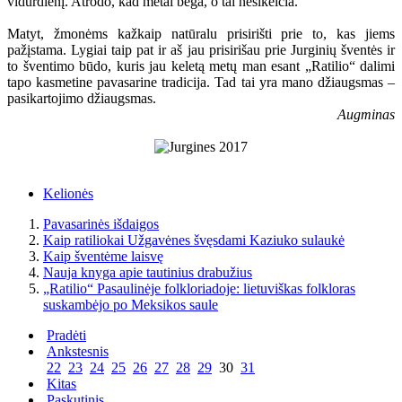
vidurdienį. Atrodo, kad metai bėga, o tai nesikeičia.
Matyt, žmonėms kažkaip natūralu prisirišti prie to, kas jiems
pažįstama. Lygiai taip pat ir aš jau prisirišau prie Jurginių šventės ir
to šventimo būdo, kuris jau keletą metų man esant „Ratilio“ dalimi
tapo kasmetine pavasarine tradicija. Tad tai yra mano džiaugsmas –
pasikartojimo džiaugsmas.
Augminas
Kelionės
Pavasarinės išdaigos
Kaip ratiliokai Užgavėnes švęsdami Kaziuko sulaukė
Kaip šventėme laisvę
Nauja knyga apie tautinius drabužius
„Ratilio“ Pasaulinėje folkloriadoje: lietuviškas folkloras
suskambėjo po Meksikos saule
Pradėti
Ankstesnis
22
23
24
25
26
27
28
29
30
31
Kitas
Paskutinis