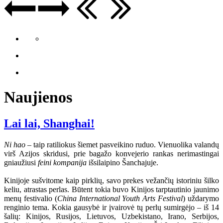
Naujienos
Lai lai, Shanghai!
Ni hao
– taip ratiliokus šiemet pasveikino ruduo. Vienuolika valandų
virš Azijos skridusi, prie bagažo konvejerio rankas nerimastingai
gniaužiusi
feini kompanija
išsilaipino Šanchajuje.
Kinijoje sušvitome kaip pirklių, savo prekes vežančių istoriniu šilko
keliu, atrastas perlas. Būtent tokia buvo Kinijos tarptautinio jaunimo
menų festivalio (
China International Youth Arts Festival
) uždarymo
renginio tema. Kokia gausybė ir įvairovė tų perlų sumirgėjo – iš 14
šalių: Kinijos, Rusijos, Lietuvos, Uzbekistano, Irano, Serbijos,