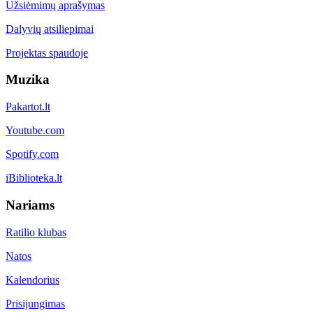
Užsiėmimų aprašymas
Dalyvių atsiliepimai
Projektas spaudoje
Muzika
Pakartot.lt
Youtube.com
Spotify.com
iBiblioteka.lt
Nariams
Ratilio klubas
Natos
Kalendorius
Prisijungimas