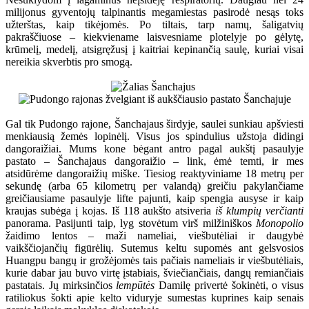
milijonus gyventojų talpinantis megamiestas pasirodė nesąs toks
užterštas, kaip tikėjomės. Po tiltais, tarp namų, šaligatvių
pakraščiuose – kiekviename laisvesniame plotelyje po gėlytę,
krūmelį, medelį, atsigręžusį į kaitriai kepinančią saulę, kuriai visai
nereikia skverbtis pro smogą.
Gal tik Pudongo rajone, Šanchajaus širdyje, saulei sunkiau apšviesti
menkiausią žemės lopinėlį. Visus jos spindulius užstoja didingi
dangoraižiai. Mums kone bėgant antro pagal aukštį pasaulyje
pastato – Šanchajaus dangoraižio – link, ėmė temti, ir mes
atsidūrėme dangoraižių miške. Tiesiog reaktyviniame 18 metrų per
sekundę (arba 65 kilometrų per valandą) greičiu pakylančiame
greičiausiame pasaulyje lifte pajunti, kaip spengia ausyse ir kaip
kraujas subėga į kojas. Iš 118 aukšto atsiveria
iš klumpių verčianti
panorama. Pasijunti taip, lyg stovėtum virš milžiniškos
Monopolio
žaidimo lentos – maži nameliai, viešbutėliai ir daugybė
vaikščiojančių figūrėlių. Sutemus keltu supomės ant gelsvosios
Huangpu bangų ir grožėjomės tais pačiais nameliais ir viešbutėliais,
kurie dabar jau buvo virtę įstabiais, šviečiančiais, dangų remiančiais
pastatais. Jų mirksinčios
lempūtės
Damilę privertė šokinėti, o visus
ratiliokus šokti apie kelto viduryje sumestas kuprines kaip senais