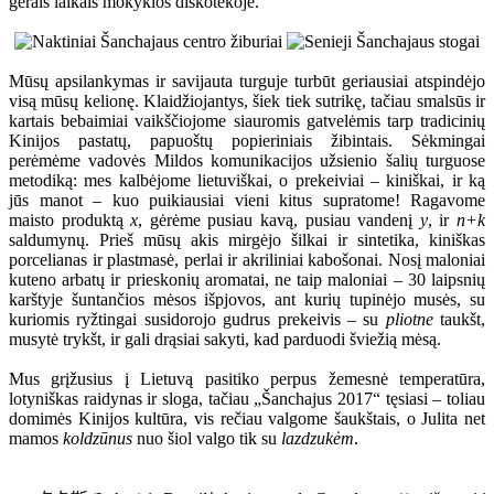
gerais laikais mokyklos diskotekoje.
Mūsų apsilankymas ir savijauta turguje turbūt geriausiai atspindėjo
visą mūsų kelionę. Klaidžiojantys, šiek tiek sutrikę, tačiau smalsūs ir
kartais bebaimiai vaikščiojome siauromis gatvelėmis tarp tradicinių
Kinijos pastatų, papuoštų popieriniais žibintais. Sėkmingai
perėmėme vadovės Mildos komunikacijos užsienio šalių turguose
metodiką: mes kalbėjome lietuviškai, o prekeiviai – kiniškai, ir ką
jūs manot – kuo puikiausiai vieni kitus supratome! Ragavome
maisto produktą
x
, gėrėme pusiau kavą, pusiau vandenį
y
, ir
n+k
saldumynų. Prieš mūsų akis mirgėjo šilkai ir sintetika, kiniškas
porcelianas ir plastmasė, perlai ir akriliniai kabošonai. Nosį maloniai
kuteno arbatų ir prieskonių aromatai, ne taip maloniai – 30 laipsnių
karštyje šuntančios mėsos išpjovos, ant kurių tupinėjo musės, su
kuriomis ryžtingai susidorojo gudrus prekeivis – su
pliotne
taukšt,
musytė trykšt, ir gali drąsiai sakyti, kad parduodi šviežią mėsą.
Mus grįžusius į Lietuvą pasitiko perpus žemesnė temperatūra,
lotyniškas raidynas ir sloga, tačiau „Šanchajus 2017“ tęsiasi – toliau
domimės Kinijos kultūra, vis rečiau valgome šaukštais, o Julita net
mamos
koldzūnus
nuo šiol valgo tik su
lazdzukėm
.