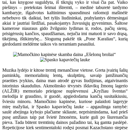
tai, kas knygose suguldyta, iš tikrųjų vyko ir visai čia pat. Vaiko
piešinys – pretekstas šeimai ištremti, – medinė taburetė tardymo
kambaryje, išgalvotus kaltinimus spausdinusi rašomoji mašinėlė
nebebuvo tik daiktai, bet tylūs liudininkai, prabylantys dėmesingai
akiai ir jautriai širdžiai, pasakojantys žuvusiųjų gyvenimus. Šaltose
kamerose niauraus gido žvilgsnio lydimas ir, rodos, pačių sienų,
prisigėrusių kančios, spaudžiamas, nejučia imi matuoti ir savo drąsą,
tikėjimą, ištikimybę... Slogumą pakėlė tik „Pone Karaliau“, kurią
giedodami meldėme taikos vis neramiam pasauliui.
Muzika lydėjo ir kitose tremtį menančiose vietose. Greta įvairių šalių
paminklų, memorialinių lentų, skulptūrų, savaip įamžinančių
praeities įvykius, daina man atrodė gyvas liudijimas, atgaivinantis
istorinius skaudulius. Akmolinsko tėvynės išdavikų žmonų lagerio
(ALŽIR) memorialo prieigose nuplevenusi „Kryžiau šventas“
melodija ir graudino, ir guodė, apgiedodama kančią susitaikiusiu,
šviesiu minoru. Mamočkino kapinėse, kuriose palaidoti lageryje
mirę mažyliai, ir Spasko kapaviečių lauke – apgaulinga ramybė:
saulė abejinga kybojo plačiame skliaute, neprisimindama, kad prieš
pusę amžiaus taip pat švietė žmonėms, kurie guli po šiurenančia
pieva. Tada būtent tremtinių dainos pažadino tai, ką gamta paslėpė.
Repeticijose kiek sentimentaloki rodęsi posmai Kazachstano stepėse