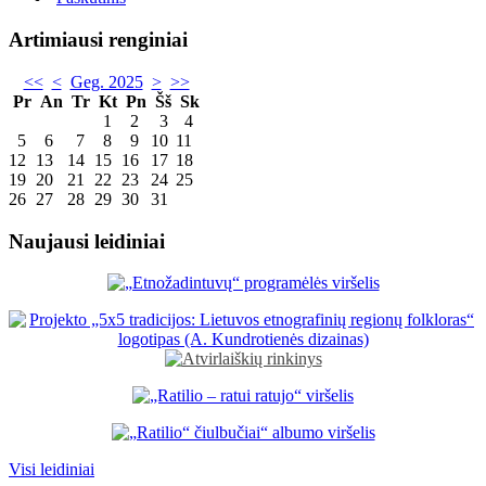
Artimiausi renginiai
<<
<
Geg. 2025
>
>>
Pr
An
Tr
Kt
Pn
Šš
Sk
1
2
3
4
5
6
7
8
9
10
11
12
13
14
15
16
17
18
19
20
21
22
23
24
25
26
27
28
29
30
31
Naujausi leidiniai
Visi leidiniai