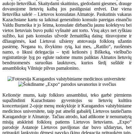
aukojo lietuviškai. Skaitydami skaitinius, giedodami giesmes, drauge
dovanojome lietuvių kalbą jos pasiilgusiai erdvei. Dar viena
lietuviška salelė – Lietuvos konsulatas Almatoje. Paskutinis vakaras
Kazachstane kartu su laikinai generalinio konsulo pareigas einančiu
Valdu Burneika ir jo šeima, konsulate dirbančiu jaunu kolektyvu bei
vietos lietuviais buvo puiki vyšnaitė ant torto. Visų akys net ryškiau
sužibo, kai pats konsulas užvedė žemaitišką dainą; tūravojome ir
džiaugėmės, kad Lietuvai užsieny atstovauja folklorą užantin
pasiėmę. Negana to, išvykimo rytą, kai mes, „Ratilio“, ruošėmės
namo, o likusi delegacija – tęsti kelionės į Biškeką, viešbučio
registratūroje lyg po eglute radome mums paliktas Almatos lietuvių
bendruomenės suruoštas lauktuves, kurios širdį sušildė ir
ansambliokų Vilniuje pilvus pamalonino.
Kelionėje mums, kaip folkloro ansambliui, teko garbė pirmiems
supažindinti Kazachstano gyventojus su lietuvių kultūra
koncertuojant 2-ojoje menų mokykloje ir Karagandos valstybiniame
medicinos universitete, taip pat atnešti gabalėlį Lietuvos tautiečiams
Karagandoje ir Almatoje. Tačiau atrodo, kad atlikome ir nenumatytą
misiją atskleisti folklorą patiems Lietuvos lietuviams. „Expo“
parodoje Astanoje Lietuvos paviljonas dar buvo uždarytas, bet
pritraukti lankytojų dėmesį pavyko (kinų delegaciją pritraukėm taip,