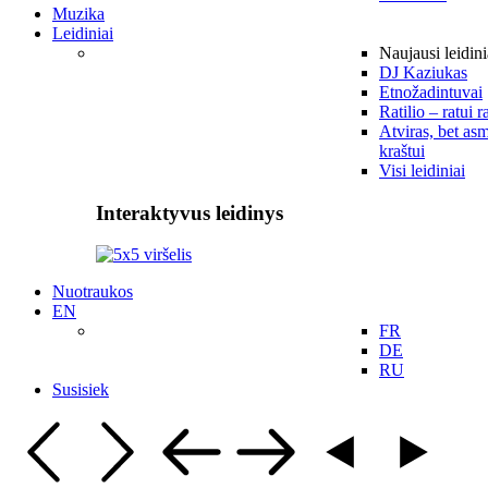
Muzika
Leidiniai
Naujausi leidini
DJ Kaziukas
Etnožadintuvai
Ratilio – ratui r
Atviras, bet asm
kraštui
Visi leidiniai
Interaktyvus leidinys
Nuotraukos
EN
FR
DE
RU
Susisiek