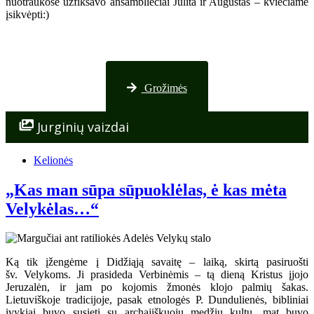
nuotraukose užfiksavo ansambliečiai Julita ir Augustas – kviečiame
įsikvėpti:)
Nuotraukos iš Palangos
Grožimės
Jurginių vaizdai
Kelionės
„Kas man sūpa sūpuoklėlas, ė kas mėta
Velykėlas…“
Ką tik įžengėme į Didžiąją savaitę – laiką, skirtą pasiruošti
šv. Velykoms. Ji prasideda Verbinėmis – tą dieną Kristus įjojo
Jeruzalėn, ir jam po kojomis žmonės klojo palmių šakas.
Lietuviškoje tradicijoje, pasak etnologės P. Dundulienės, bibliniai
įvykiai buvo susieti su archajiškuoju medžių kultu, mat buvo