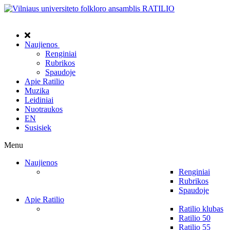
Naujienos
Renginiai
Rubrikos
Spaudoje
Apie Ratilio
Muzika
Leidiniai
Nuotraukos
EN
Susisiek
Menu
Naujienos
Renginiai
Rubrikos
Spaudoje
Apie Ratilio
Ratilio klubas
Ratilio 50
Ratilio 55