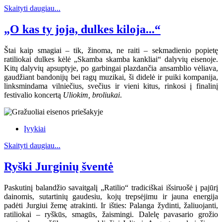
Skaityti daugiau...
„O kas ty joja, dulkes kiloja...“
Štai kaip smagiai – tik, žinoma, ne raiti – sekmadienio popietę
ratiliokai dulkes kėlė „Skamba skamba kankliai“ dalyvių eisenoje.
Kitų dalyvių apsuptyje, po garbingai plazdančia ansamblio vėliava,
gaudžiant bandonijų bei ragų muzikai, ši didelė ir puiki kompanija,
linksmindama vilniečius, svečius ir vieni kitus, rinkosi į finalinį
festivalio koncertą
Uliokim, broliukai
.
Įvykiai
Skaityti daugiau...
Ryški Jurginių šventė
Paskutinį balandžio savaitgalį „Ratilio“ tradiciškai išsiruošė į pajūrį
dainomis, sutartinių gaudesiu, kojų trepsėjimu ir jauna energija
padėti Jurgiui žemę atrakinti. Ir išties: Palanga žydinti, žaliuojanti,
ratiliokai – ryškūs, smagūs, žaismingi. Dalelę pavasario grožio