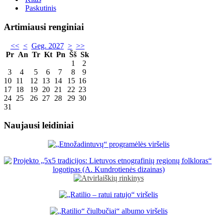
Paskutinis
Artimiausi renginiai
<<
<
Geg. 2027
>
>>
Pr
An
Tr
Kt
Pn
Šš
Sk
1
2
3
4
5
6
7
8
9
10
11
12
13
14
15
16
17
18
19
20
21
22
23
24
25
26
27
28
29
30
31
Naujausi leidiniai