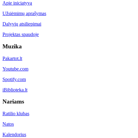
Apie iniciatyvą
Užsiėmimų aprašymas
Dalyvių atsiliepimai
Projektas spaudoje
Muzika
Pakartot.lt
Youtube.com
Spotify.com
iBiblioteka.lt
Nariams
Ratilio klubas
Natos
Kalendorius