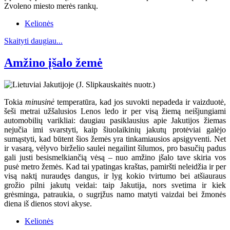
Zvoleno miesto merės rankų.
Kelionės
Skaityti daugiau...
Amžino įšalo žemė
Tokia
minusinė
temperatūra, kad jos suvokti nepadeda ir vaizduotė,
šeši metrai užšalusios Lenos ledo ir per visą žiemą neišjungiami
automobilių varikliai: daugiau pasiklausius apie Jakutijos žiemas
nejučia imi svarstyti, kaip šiuolaikinių jakutų protėviai galėjo
sumąstyti, kad būtent šios žemės yra tinkamiausios apsigyventi. Net
ir vasarą, vėlyvo birželio saulei negailint šilumos, pro basučių padus
gali justi besismelkiančią vėsą – nuo amžino įšalo tave skiria vos
pusė metro žemės. Kad tai ypatingas kraštas, pamiršti neleidžia ir per
visą naktį nuraudęs dangus, ir lyg kokio tvirtumo bei atšiauraus
grožio pilni jakutų veidai: taip Jakutija, nors svetima ir kiek
grėsminga, patraukia, o sugrįžus namo matyti vaizdai bei žmonės
diena iš dienos stovi akyse.
Kelionės