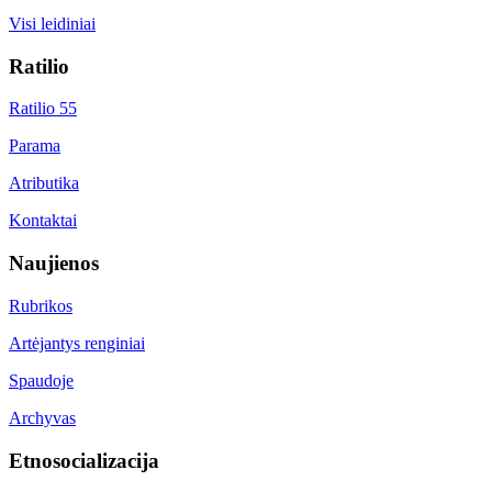
Visi leidiniai
Ratilio
Ratilio 55
Parama
Atributika
Kontaktai
Naujienos
Rubrikos
Artėjantys renginiai
Spaudoje
Archyvas
Etnosocializacija