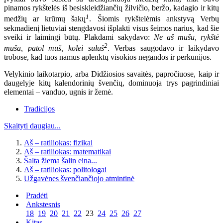
pinamos rykštelės iš besiskleidžiančių žilvičio, beržo, kadagio ir kitų
1
medžių ar krūmų šakų
. Šiomis rykštelėmis ankstyvą Verbų
sekmadienį lietuviai stengdavosi išplakti visus šeimos narius, kad šie
sveiki ir laimingi būtų. Plakdami sakydavo:
Ne aš mušu, rykštė
2
muša, patol muš, kolei suluš
. Verbas saugodavo ir laikydavo
trobose, kad tuos namus aplenktų visokios negandos ir perkūnijos.
Velykinio laikotarpio, arba Didžiosios savaitės, papročiuose, kaip ir
daugelyje kitų kalendorinių švenčių, dominuoja trys pagrindiniai
elementai – vanduo, ugnis ir žemė.
Tradicijos
Skaityti daugiau...
Aš – ratiliokas: fizikai
Aš – ratiliokas: matematikai
Šalta žiema šalin eina...
Aš – ratiliokas: politologai
Užgavėnes švenčiančiojo atmintinė
Pradėti
Ankstesnis
18
19
20
21
22
23
24
25
26
27
Kitas