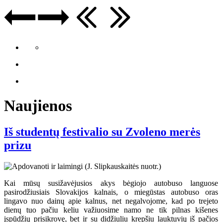
Naujienos
Iš studentų festivalio su Zvoleno merės
prizu
Kai mūsų susižavėjusios akys bėgiojo autobuso languose
pasirodžiusiais Slovakijos kalnais, o miegūstas autobuso oras
lingavo nuo dainų apie kalnus, net negalvojome, kad po trejeto
dienų tuo pačiu keliu važiuosime namo ne tik pilnas kišenes
įspūdžių prisikrovę, bet ir su didžiuliu krepšiu lauktuvių iš pačios