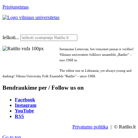
Prisijungimas
Ieškoti...
Seniausias Lietuvoje, bet visuomet jaunas ir veržlus!
Vilniaus universiteto folkloro ansamblis „Ratilio“ –
nuo 1968 m.
The oldest one in Lithuania, yet always young and
dashing! Vilnius University Folk Ensemble "Ratilio" – since 1968.
Bendraukime per / Follow us on
Facebook
Instagram
YouTube
RSS
Privatumo politika
| © Ratilio.lt
Go to top