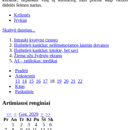
didelės šeimos narius.
Kelionės
Įvykiai
Skaityti daugiau...
Intraukį kvajynų ciongo
Išsiilgtieji kankliai: neišmatuojamos laumių dovanos
Išsiilgtieji kankliai: kitokie, bet savi
Žiema užu žydrųjų ekranų
Aš – ratiliokas: medikai
Pradėti
Ankstesnis
13
14
15
16
17
18
19
20
21
22
Kitas
Paskutinis
Artimiausi renginiai
<<
<
Geg. 2029
>
>>
Pr
An
Tr
Kt
Pn
Šš
Sk
1
2
3
4
5
6
7
8
9
10
11
12
13