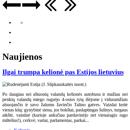
Naujienos
Ilgai trumpa kelionė pas Estijos lietuvius
Po daugiau nei aštuonių valandų kelionės autobusu ir mažiau nei
penkių valandų miego rugsėjo 4-osios rytą išėjome į viduramžiais
alsuojančio ir savo žalumu žavinčio Talino gatves. Vaizdai keitė
vienas kitą: gynybinė siena, jos bokštai, paslaptingas šulinys, turgaus
aikštė, vaistinė (kurioje anksčiau pardavinėjo net vienaragio rago
miltelius!), cerkvė, vartai, parlamentas, parkai...