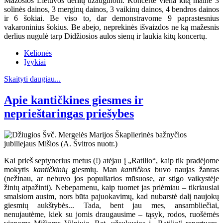
Mažosios Lietuvos derlių užauginom. Koncerte viena kitą mainė 3
solinės dainos, 3 merginų dainos, 3 vaikinų dainos, 4 bendros dainos
ir 6 šokiai. Be viso to, dar demonstravome 9 paprastesnius
vakaroninius šokius. Be abejo, neprekinės išvaizdos ne ką mažesnis
derlius nugulė tarp Didžiosios aulos sienų ir laukia kitų koncertų.
Kelionės
Įvykiai
Skaityti daugiau...
Apie kantičkines giesmes ir
neprieštaringas priešybes
Kai prieš septynerius metus (!) atėjau į „Ratilio“, kaip tik pradėjome
mokytis
kantičkinių
giesmių. Man
kantičkos
buvo naujas žanras
(nežinau, ar nebuvo jos populiarios mūsuose, ar stigo vaikystėje
žinių atpažinti). Nebepamenu, kaip tuomet jas priėmiau – tikriausiai
smalsiom ausim, nors būta pajuokavimų, kad nubarstė dalį naujokų
giesmių aukštybės... Tada, bent jau mes, ansambliečiai,
nenujautėme, kiek su jomis draugausime – tąsyk, rodos, ruošėmės