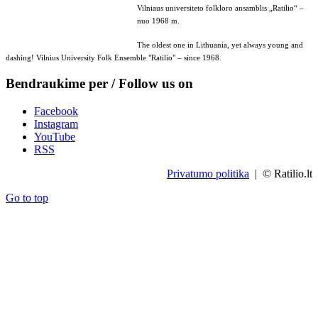
Vilniaus universiteto folkloro ansamblis „Ratilio“ –
nuo 1968 m.
The oldest one in Lithuania, yet always young and
dashing! Vilnius University Folk Ensemble "Ratilio" – since 1968.
Bendraukime per / Follow us on
Facebook
Instagram
YouTube
RSS
Privatumo politika
| © Ratilio.lt
Go to top