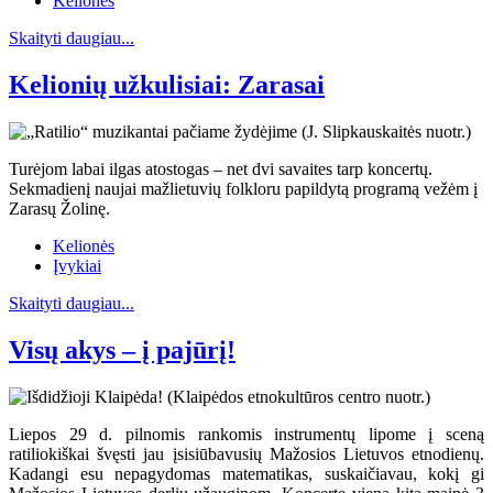
Kelionės
Skaityti daugiau...
Kelionių užkulisiai: Zarasai
Turėjom labai ilgas atostogas – net dvi savaites tarp koncertų.
Sekmadienį naujai mažlietuvių folkloru papildytą programą vežėm į
Zarasų Žolinę.
Kelionės
Įvykiai
Skaityti daugiau...
Visų akys – į pajūrį!
Liepos 29 d. pilnomis rankomis instrumentų lipome į sceną
ratiliokiškai švęsti jau įsisiūbavusių Mažosios Lietuvos etnodienų.
Kadangi esu nepagydomas matematikas, suskaičiavau, kokį gi