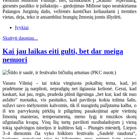
vienoms Mišioms Vilniuje. Bet, užsukusios į „Ratilio“ repertuarą,
giesmės pasiliko ir įsišaknijo – giedojimas Mišiose tapo neatskiriama
Palangos Jurginių dalis, vežėmės
kantičkas
keliaudami į tremties
vietas, deja, teko ir ansambliui brangių žmonių jomis išlydėti.
Įvykiai
Skaityti daugiau...
Kai jau laikas eiti gulti, bet dar meiga
nenuori
Vasara Vilniuj – tai tokia vingiuota pokalbių tema, kad, jei
pradėtume ją narplioti, neprailgtų net ilgiausia kelionė. Gerai, kad
kaskart, kai jau, regis, pradeda plūsti ilgesinga „bet kur, kad tik nuo
asfalto“ nuotaika, vis pasitaiko, kad pavilioja kokia tolima šalis,
sužavi savo mėlynomis kalvomis, tik iš nuogirdų pažįstama kalba, o
iš ten parvykusių pirklių ir piligrimų pasakojimai apie vietinių
žmonių manieras, temperamentą, meno lygį ir muzikos skonį
užgniaužia kvapą. Visų šių turtų pavilioti nusibaladojom į vieną
tokią spalvingos istorijos ir kultūros šalį – Plungės miestelį. Liepos
3–4 dienomis čia vyko folkloro festivalis „Saulelė raudona“,
kuriame, nepaisant visų tų kilometrų, mus priėmė kaip vienos