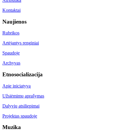
Atributika
Kontaktai
Naujienos
Rubrikos
Artėjantys renginiai
Spaudoje
Archyvas
Etnosocializacija
Apie iniciatyvą
Užsiėmimų aprašymas
Dalyvių atsiliepimai
Projektas spaudoje
Muzika