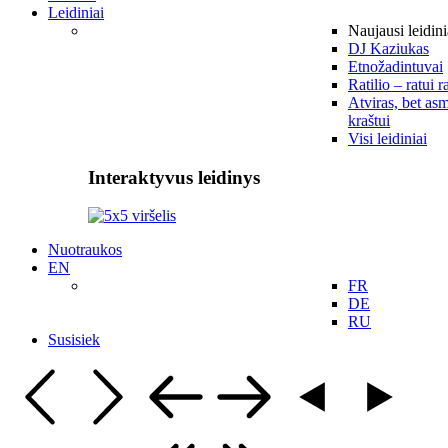
Leidiniai
Naujausi leidini
DJ Kaziukas
Etnožadintuvai
Ratilio – ratui r
Atviras, bet asm
kraštui
Visi leidiniai
Interaktyvus leidinys
Nuotraukos
EN
FR
DE
RU
Susisiek