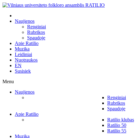
Naujienos
Renginiai
Rubrikos
Spaudoje
Apie Ratilio
Muzika
Leidiniai
Nuotraukos
EN
Susisiek
Menu
Naujienos
Renginiai
Rubrikos
Spaudoje
Apie Ratilio
Ratilio klubas
Ratilio 50
Ratilio 55
Muzika