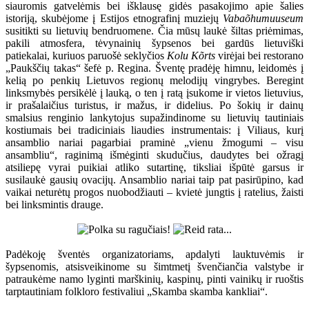
siauromis gatvelėmis bei išklausę gidės pasakojimo apie šalies
istoriją, skubėjome į Estijos etnografinį muziejų
Vabaõhumuuseum
susitikti su lietuvių bendruomene. Čia mūsų laukė šiltas priėmimas,
pakili atmosfera, tėvynainių šypsenos bei gardūs lietuviški
patiekalai, kuriuos paruošė seklyčios
Kolu Kõrts
virėjai bei restorano
„Paukščių takas“ šefė p. Regina. Šventę pradėję himnu, leidomės į
kelią po penkių Lietuvos regionų melodijų vingrybes. Beregint
linksmybės persikėlė į lauką, o ten į ratą įsukome ir vietos lietuvius,
ir prašalaičius turistus, ir mažus, ir didelius. Po šokių ir dainų
smalsius renginio lankytojus supažindinome su lietuvių tautiniais
kostiumais bei tradiciniais liaudies instrumentais: į Viliaus, kurį
ansamblio nariai pagarbiai praminė „vienu žmogumi – visu
ansambliu“, raginimą išmėginti skudučius, daudytes bei ožragį
atsiliepę vyrai puikiai atliko sutartinę, tiksliai išpūtė garsus ir
susilaukė gausių ovacijų. Ansamblio nariai taip pat pasirūpino, kad
vaikai neturėtų progos nuobodžiauti – kvietė jungtis į ratelius, žaisti
bei linksmintis drauge.
Padėkoję šventės organizatoriams, apdalyti lauktuvėmis ir
šypsenomis, atsisveikinome su šimtmetį švenčiančia valstybe ir
patraukėme namo lyginti marškinių, kaspinų, pinti vainikų ir ruoštis
tarptautiniam folkloro festivaliui „Skamba skamba kankliai“.