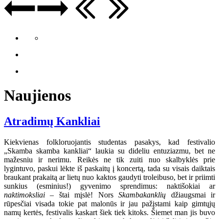
Naujienos
Atradimų Kankliai
Kiekvienas folkloruojantis studentas pasakys, kad festivalio
„Skamba skamba kankliai“ laukia su dideliu entuziazmu, bet ne
mažesniu ir nerimu. Reikės ne tik zuiti nuo skalbyklės prie
lygintuvo, paskui lėkte iš paskaitų į koncertą, tada su visais daiktais
braukant prakaitą ar lietų nuo kaktos gaudyti troleibuso, bet ir priimti
sunkius (esminius!) gyvenimo sprendimus: naktišokiai ar
naktimoksliai
– štai mįslė! Nors
Skambakanklių
džiaugsmai ir
rūpesčiai visada tokie pat malonūs ir jau pažįstami kaip gimtųjų
namų kertės, festivalis kaskart šiek tiek kitoks. Šiemet man jis buvo