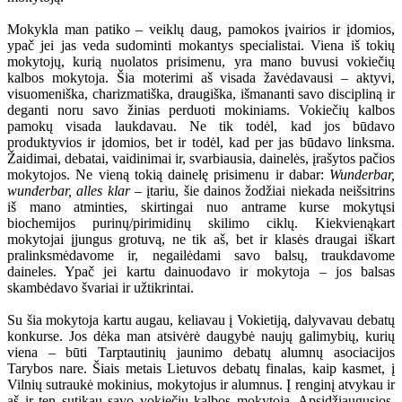
Mokykla man patiko – veiklų daug, pamokos įvairios ir įdomios,
ypač jei jas veda sudominti mokantys specialistai. Viena iš tokių
mokytojų, kurią nuolatos prisimenu, yra mano buvusi vokiečių
kalbos mokytoja. Šia moterimi aš visada žavėdavausi – aktyvi,
visuomeniška, charizmatiška, draugiška, išmananti savo discipliną ir
deganti noru savo žinias perduoti mokiniams. Vokiečių kalbos
pamokų visada laukdavau. Ne tik todėl, kad jos būdavo
produktyvios ir įdomios, bet ir todėl, kad per jas būdavo linksma.
Žaidimai, debatai, vaidinimai ir, svarbiausia, dainelės, įrašytos pačios
mokytojos. Ne vieną tokią dainelę prisimenu ir dabar:
Wunderbar,
wunderbar, alles klar
– įtariu, šie dainos žodžiai niekada neišsitrins
iš mano atminties, skirtingai nuo antrame kurse mokytųsi
biochemijos purinų/pirimidinų skilimo ciklų. Kiekvienąkart
mokytojai įjungus grotuvą, ne tik aš, bet ir klasės draugai iškart
pralinksmėdavome ir, negailėdami savo balsų, traukdavome
daineles. Ypač jei kartu dainuodavo ir mokytoja – jos balsas
skambėdavo švariai ir užtikrintai.
Su šia mokytoja kartu augau, keliavau į Vokietiją, dalyvavau debatų
konkurse. Jos dėka man atsivėrė daugybė naujų galimybių, kurių
viena – būti Tarptautinių jaunimo debatų alumnų asociacijos
Tarybos nare. Šiais metais Lietuvos debatų finalas, kaip kasmet, į
Vilnių sutraukė mokinius, mokytojus ir alumnus. Į renginį atvykau ir
aš ir ten sutikau savo vokiečių kalbos mokytoją. Apsidžiaugusios,