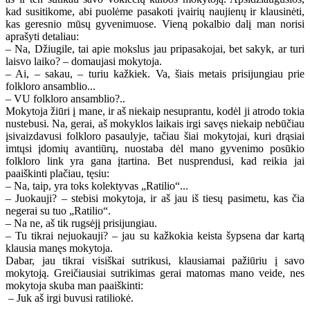
kad susitikome, abi puolėme pasakoti įvairių naujienų ir klausinėti,
kas geresnio mūsų gyvenimuose. Vieną pokalbio dalį man norisi
aprašyti detaliau:
– Na, Džiugile, tai apie mokslus jau pripasakojai, bet sakyk, ar turi
laisvo laiko? – domaujasi mokytoja.
– Ai, – sakau, – turiu kažkiek. Va, šiais metais prisijungiau prie
folkloro ansamblio...
– VU folkloro ansamblio?..
Mokytoja žiūri į mane, ir aš niekaip nesuprantu, kodėl ji atrodo tokia
nustebusi. Na, gerai, aš mokyklos laikais irgi savęs niekaip nebūčiau
įsivaizdavusi folkloro pasaulyje, tačiau šiai mokytojai, kuri drąsiai
imtųsi įdomių avantiūrų, nuostaba dėl mano gyvenimo posūkio
folkloro link yra gana įtartina. Bet nusprendusi, kad reikia jai
paaiškinti plačiau, tęsiu:
– Na, taip, yra toks kolektyvas „Ratilio“...
– Juokauji? – stebisi mokytoja, ir aš jau iš tiesų pasimetu, kas čia
negerai su tuo „Ratilio“.
– Na ne, aš tik rugsėjį prisijungiau.
– Tu tikrai nejuokauji? – jau su kažkokia keista šypsena dar kartą
klausia manęs mokytoja.
Dabar, jau tikrai visiškai sutrikusi, klausiamai pažiūriu į savo
mokytoją. Greičiausiai sutrikimas gerai matomas mano veide, nes
mokytoja skuba man paaiškinti:
– Juk aš irgi buvusi ratiliokė.