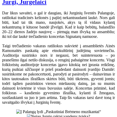
Jurgi, Jurgelaici
Dar likus savaitei, o gal ir daugiau, iki Jurginių šventės Palangoje,
ratiliokai tradicinės kelionės į pajūrį nekantraudami laukė. Nors gali
būti, kad tai tik mano, naujokės, akys tą iš vidaus kylantį
nekantrumą ir kituose bandė įžvelgti. Kad ir kaip bebūtų, balandžio
20–22 dienos žadėjo naujovę – pirmąją man išvyką su ansambliu;
iki tol dar laukė trečiadienio koncertas Signatarų namuose.
Taigi trečiadienio vakaras ratiliokus sukvietė į ansamblietės Ainės
Ramonaitės paskaitą apie etnokultūrinį judėjimą sovietmečiu.
Auditorija susirinko nors ir negausi, bet suinteresuota – po
pranešimo ilgai netilo diskusija, o renginį pabaigėme koncertu. Visgi
folkloristų auditorijoje koncertas įgavo kitokią nei įprasta reikšmę,
kurią puikiai užčiuopė ir prieš pradedant dainuoti įvardijo Damilė:
susirinkome ne pakoncertuoti, parodyti ar pasirodyti – dainavimas ir
kitos tautosakos išraiškos skirtos būti, būti tikriems, gyventi jomis;
todėl tądien pasirinktos vienos mieliausių dainų, jas su mumis
dainuoti kvietėme ir visus buvusius salėje. Koncertas priminė, kad
folkloras – kasdienio gyvenimo išraiška, kylanti iš žmogaus,
susišaukianti su juo ir jam artima. Taip šis vakaras tarsi davė toną ir
savaitgalio išvykai į Jurginių šventę.