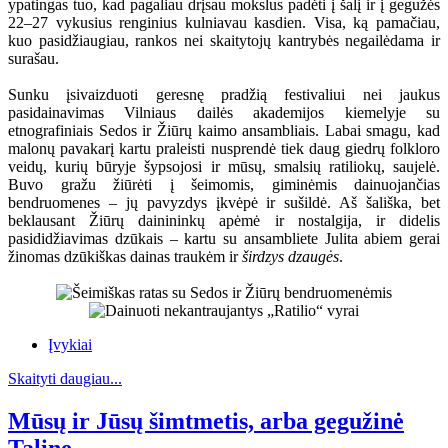
ypatingas tuo, kad pagaliau drįsau mokslus padėti į šalį ir į gegužės
22–27 vykusius renginius kulniavau kasdien. Visa, ką pamačiau,
kuo pasidžiaugiau, rankos nei skaitytojų kantrybės negailėdama ir
surašau.
Sunku įsivaizduoti geresnę pradžią festivaliui nei jaukus
pasidainavimas Vilniaus dailės akademijos kiemelyje su
etnografiniais Sedos ir Žiūrų kaimo ansambliais. Labai smagu, kad
malonų pavakarį kartu praleisti nusprendė tiek daug giedrų folkloro
veidų, kurių būryje šypsojosi ir mūsų, smalsių ratiliokų, saujelė.
Buvo gražu žiūrėti į šeimomis, giminėmis dainuojančias
bendruomenes – jų pavyzdys įkvėpė ir sušildė. Aš šališka, bet
beklausant Žiūrų dainininkų apėmė ir nostalgija, ir didelis
pasididžiavimas dzūkais – kartu su ansambliete Julita abiem gerai
žinomas dzūkiškas dainas traukėm ir
širdzys dzaugės
.
Įvykiai
Skaityti daugiau...
Mūsų ir Jūsų šimtmetis, arba gegužinė