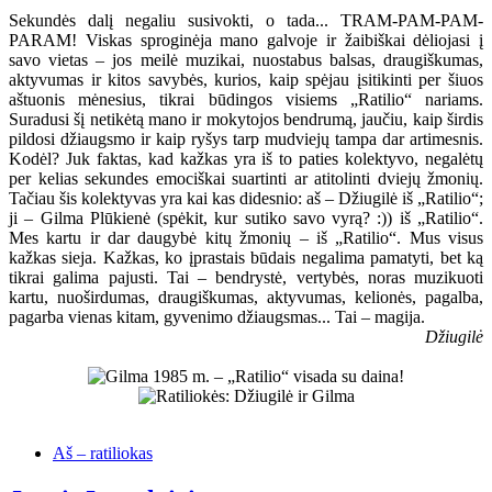
Sekundės dalį negaliu susivokti, o tada... TRAM-PAM-PAM-
PARAM! Viskas sproginėja mano galvoje ir žaibiškai dėliojasi į
savo vietas – jos meilė muzikai, nuostabus balsas, draugiškumas,
aktyvumas ir kitos savybės, kurios, kaip spėjau įsitikinti per šiuos
aštuonis mėnesius, tikrai būdingos visiems „Ratilio“ nariams.
Suradusi šį netikėtą mano ir mokytojos bendrumą, jaučiu, kaip širdis
pildosi džiaugsmo ir kaip ryšys tarp mudviejų tampa dar artimesnis.
Kodėl? Juk faktas, kad kažkas yra iš to paties kolektyvo, negalėtų
per kelias sekundes emociškai suartinti ar atitolinti dviejų žmonių.
Tačiau šis kolektyvas yra kai kas didesnio: aš – Džiugilė iš „Ratilio“;
ji – Gilma Plūkienė (spėkit, kur sutiko savo vyrą? :)) iš „Ratilio“.
Mes kartu ir dar daugybė kitų žmonių – iš „Ratilio“. Mus visus
kažkas sieja. Kažkas, ko įprastais būdais negalima pamatyti, bet ką
tikrai galima pajusti. Tai – bendrystė, vertybės, noras muzikuoti
kartu, nuoširdumas, draugiškumas, aktyvumas, kelionės, pagalba,
pagarba vienas kitam, gyvenimo džiaugsmas... Tai – magija.
Džiugilė
Aš – ratiliokas