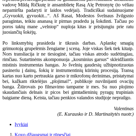
vadovę Mildą Ričkutę ir ansamblietę Rasą Alę Petronytę (to vėliau
nepamiršta padaryti ir laidos vedėjai). Tradiciškai sudainuojame
„Gyvuokit, gyvuokit...“. Aš Rasai, Modestos švelnaus žvilgsnio
paragintas, teikiu ananasą ir pirmas pradedu ją šokdinti. Tačiau po
poros taktų mane „velniop“ nuploja kitas ir prisijungiu prie ratu
juosiančių šokėjų.
Po linksmybių prasideda ir tikrasis darbas. Aplankę smagią
grimuotoją grupelėmis žengiame į sceną. Joje viskas šiek tiek kitaip.
Nors transliacija ir ne tiesioginė, tačiau viskas atrodo sudėtingiau,
rimčiau. Sutartinėms akomponuoja „kosminius garsus“ skleidžiantis
mistinis instrumentas hangas. Jo švelnių gaudesių užhipnotizuotas
pasineriu į dainų, šokių ir instrumentinių kūrinių procesiją. Transą
kartas nuo karto pertraukia garso ir mikrofonų derinimas, pristatymai
bei, kažkam riktelėjus „plojimai!“, publikoje nuvilnijanti ovacijų
banga. Žiūrovais po filmavimo tampame ir mes. Su nuo plojimo
skaudančiais delnais ir picos bei gimtadieninių pyragų trupiniais
baigiame dieną. Keista, tačiau penkios valandos studijoje neprailgo.
Valentinas
(E. Kurausko ir D. Martinaitytės nuotr.)
Įvykiai
Kovo džiaugsmai ir rūpesčiai