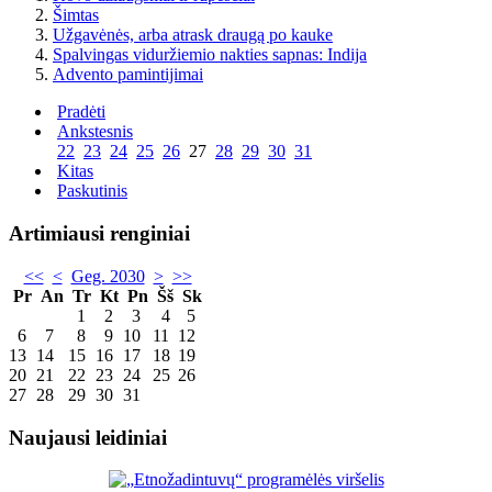
Šimtas
Užgavėnės, arba atrask draugą po kauke
Spalvingas viduržiemio nakties sapnas: Indija
Advento pamintijimai
Pradėti
Ankstesnis
22
23
24
25
26
27
28
29
30
31
Kitas
Paskutinis
Artimiausi renginiai
<<
<
Geg. 2030
>
>>
Pr
An
Tr
Kt
Pn
Šš
Sk
1
2
3
4
5
6
7
8
9
10
11
12
13
14
15
16
17
18
19
20
21
22
23
24
25
26
27
28
29
30
31
Naujausi leidiniai