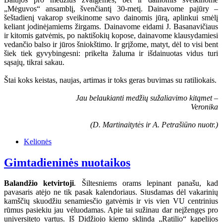
„Mėguvos“ ansamblį, švenčiantį 30-metį. Dainavome pajūry –
šeštadienį vakarop sveikinome savo dainomis jūrą, aplinkui smėlį
keliant jodinėjamiems žirgams. Dainavome eidami J. Basanavičiaus
ir kitomis gatvėmis, po naktišokių kopose, dainavome klausydamiesi
vedančio balso ir jūros šniokštimo. Ir grįžome, matyt, dėl to visi bent
šiek tiek gyvybingesni: prikelta žaluma ir išdainuotas vidus turi
sąsajų, tikrai sakau.
Štai koks keistas, naujas, artimas ir toks geras buvimas su ratiliokais.
Jau belaukianti medžių sužaliavimo kitąmet –
Veronika
(D. Martinaitytės ir A. Petrašiūno nuotr.)
Kelionės
Gimtadieninės nuotaikos
Balandžio ketvirtoji
. Šiltesniems orams lepinant panašu, kad
pavasaris atėjo ne tik pasak kalendoriaus. Siusdamas dėl vakarinių
kamščių skuodžiu senamiesčio gatvėmis ir vis vien VU centrinius
rūmus pasiekiu jau vėluodamas. Apie tai sužinau dar neįžengęs pro
universiteto vartus. Iš Didžiojo kiemo sklinda „Ratilio“ kapelijos