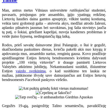
Taline
Man, antrus metus Vilniaus universitete
ratiliojančiai
studentei,
pavasaris, prisijungus prie ansamblio, įgijo ypatingą reikšmę.
Lietuvių liaudies daina gamtos apsuptyje, vilkint tautinį kostiumą,
veikia tarsi gydomoji galia – atsiveria akys, medžiai atrodo žalesni,
aplanko pilnatvės jausmas bei suvokimas, jog šalia stovintys jaučia
tą patį, o šokiai, griežiant kapelijai, nuveja kasdienes problemas ir
veide įtaiso šypseną, nedingstančią ilgą laiką.
Rodos, prieš savaitę dainavome jūrai Palangoje, o štai ir gegužė,
skaičiuodama paskutines dienas, kviečia pakelti akis nuo knygų ir
apdovanoja mus, ansamblio narius, renginių gausa. Kovo pradžioje
apsidžiaugėme Estijos lietuvių bendruomenės kvietimu dalyvauti
projekte „100 virėjų virtuvėje“ ir drauge paminėti Lietuvos
Valstybės atkūrimo jubiliejų. Nekantraudami susitikti, išsiuntėme
Estijon
vaizdo sveikinimą
, o kad susitikimo ten laukia ne
mažiau, įsitikinome išvydę save dainuojančius ant Estijos lietuvių
bendruomenės
Facebook
paskyros viršelio.
Gegužės 19-ąją, pasigrožėję Talino senamiesčiu, pavaikščioję