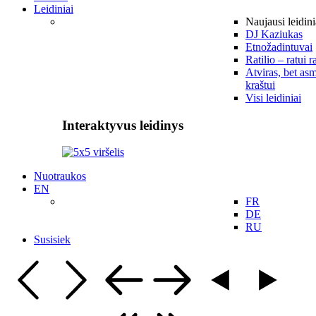
Leidiniai
Naujausi leidini
DJ Kaziukas
Etnožadintuvai
Ratilio – ratui r
Atviras, bet asm
kraštui
Visi leidiniai
Interaktyvus leidinys
Nuotraukos
EN
FR
DE
RU
Susisiek