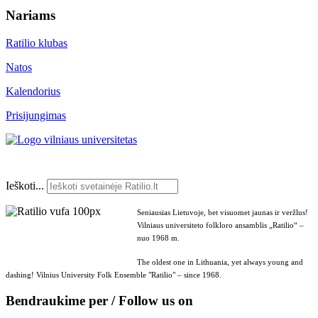
Nariams
Ratilio klubas
Natos
Kalendorius
Prisijungimas
Ieškoti...
Seniausias Lietuvoje, bet visuomet jaunas ir veržlus!
Vilniaus universiteto folkloro ansamblis „Ratilio“ –
nuo 1968 m.
The oldest one in Lithuania, yet always young and
dashing! Vilnius University Folk Ensemble "Ratilio" – since 1968.
Bendraukime per / Follow us on