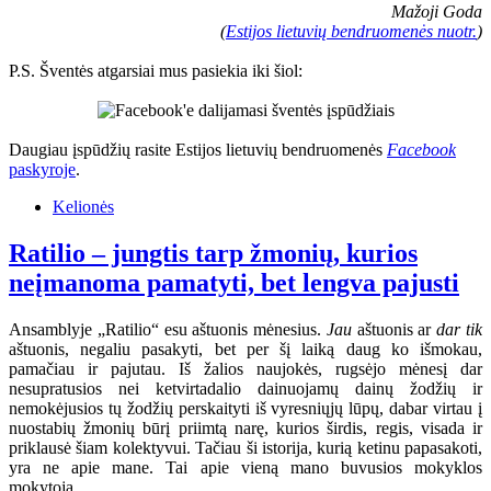
Mažoji Goda
(
Estijos lietuvių bendruomenės nuotr.
)
P.S. Šventės atgarsiai mus pasiekia iki šiol:
Daugiau įspūdžių rasite Estijos lietuvių bendruomenės
Facebook
paskyroje
.
Kelionės
Ratilio – jungtis tarp žmonių, kurios
neįmanoma pamatyti, bet lengva pajusti
Ansamblyje „Ratilio“ esu aštuonis mėnesius.
Jau
aštuonis ar
dar tik
aštuonis, negaliu pasakyti, bet per šį laiką daug ko išmokau,
pamačiau ir pajutau. Iš žalios naujokės, rugsėjo mėnesį dar
nesupratusios nei ketvirtadalio dainuojamų dainų žodžių ir
nemokėjusios tų žodžių perskaityti iš vyresniųjų lūpų, dabar virtau į
nuostabių žmonių būrį priimtą narę, kurios širdis, regis, visada ir
priklausė šiam kolektyvui. Tačiau ši istorija, kurią ketinu papasakoti,
yra ne apie mane. Tai apie vieną mano buvusios mokyklos
mokytoją.