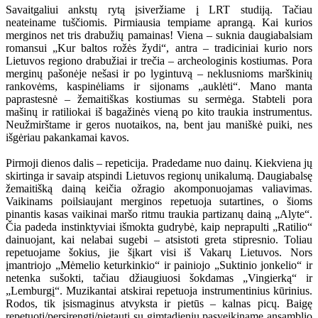
Savaitgaliui ankstų rytą įsiveržiame į LRT studiją. Tačiau
neateiname tuščiomis. Pirmiausia tempiame aprangą. Kai kurios
merginos net tris drabužių pamainas! Viena – suknia daugiabalsiam
romansui „Kur baltos rožės žydi“, antra – tradiciniai kurio nors
Lietuvos regiono drabužiai ir trečia – archeologinis kostiumas. Pora
merginų pašonėje nešasi ir po lygintuvą – neklusnioms marškinių
rankovėms, kaspinėliams ir sijonams „auklėti“. Mano manta
paprastesnė – žemaitiškas kostiumas su sermėga. Stabteli pora
mašinų ir ratiliokai iš bagažinės vieną po kito traukia instrumentus.
Neužmirštame ir geros nuotaikos, na, bent jau maniškė puiki, nes
išgėriau pakankamai kavos.
Pirmoji dienos dalis – repeticija. Pradedame nuo dainų. Kiekviena jų
skirtinga ir savaip atspindi Lietuvos regionų unikalumą. Daugiabalsę
žemaitišką dainą keičia ožragio akomponuojamas valiavimas.
Vaikinams poilsiaujant merginos repetuoja sutartines, o šioms
pinantis kasas vaikinai maršo ritmu traukia partizanų dainą „Alyte“.
Čia padeda instinktyviai išmokta gudrybė, kaip neprapulti „Ratilio“
dainuojant, kai nelabai sugebi – atsistoti greta stipresnio. Toliau
repetuojame šokius, jie šįkart visi iš Vakarų Lietuvos. Nors
įmantriojo „Mėmelio keturkinkio“ ir painiojo „Suktinio jonkelio“ ir
netenka sušokti, tačiau džiaugiuosi šokdamas „Vingierką“ ir
„Lemburgį“. Muzikantai atskirai repetuoja instrumentinius kūrinius.
Rodos, tik įsismaginus atvyksta ir pietūs – kalnas picų. Baigę
repetuoti/persirengti/pietauti su gimtadieniu pasveikiname ansamblio