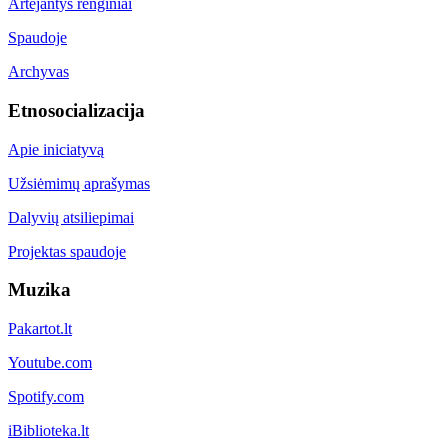
Artėjantys renginiai
Spaudoje
Archyvas
Etnosocializacija
Apie iniciatyvą
Užsiėmimų aprašymas
Dalyvių atsiliepimai
Projektas spaudoje
Muzika
Pakartot.lt
Youtube.com
Spotify.com
iBiblioteka.lt