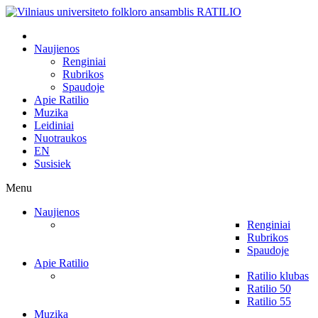
Naujienos
Renginiai
Rubrikos
Spaudoje
Apie Ratilio
Muzika
Leidiniai
Nuotraukos
EN
Susisiek
Menu
Naujienos
Renginiai
Rubrikos
Spaudoje
Apie Ratilio
Ratilio klubas
Ratilio 50
Ratilio 55
Muzika