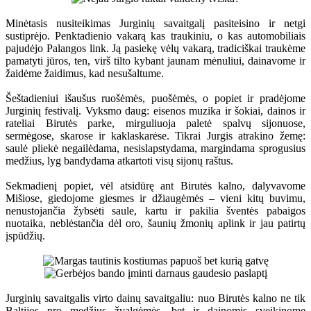
Minėtasis nusiteikimas Jurginių savaitgalį pasiteisino ir netgi
sustiprėjo. Penktadienio vakarą kas traukiniu, o kas automobiliais
pajudėjo Palangos link. Ją pasiekę vėlų vakarą, tradiciškai traukėme
pamatyti jūros, ten, virš tilto kybant jaunam mėnuliui, dainavome ir
žaidėme žaidimus, kad nesušaltume.
Šeštadieniui išaušus ruošėmės, puošėmės, o popiet ir pradėjome
Jurginių festivalį. Vyksmo daug: eisenos muzika ir šokiai, dainos ir
rateliai Birutės parke, mirguliuoja paletė spalvų sijonuose,
sermėgose, skarose ir kaklaskarėse. Tikrai Jurgis atrakino žemę:
saulė pliekė negailėdama, nesislapstydama, margindama sprogusius
medžius, lyg bandydama atkartoti visų sijonų raštus.
Sekmadienį popiet, vėl atsidūrę ant Birutės kalno, dalyvavome
Mišiose, giedojome giesmes ir džiaugėmės – vieni kitų buvimu,
nenustojančia žybsėti saule, kartu ir pakilia šventės pabaigos
nuotaika, neblėstančia dėl oro, šaunių žmonių aplink ir jau patirtų
įspūdžių.
Jurginių savaitgalis virto dainų savaitgaliu: nuo Birutės kalno ne tik
Baltijos pro medžius žvalgėmės, bet ir dainomis sveikinome