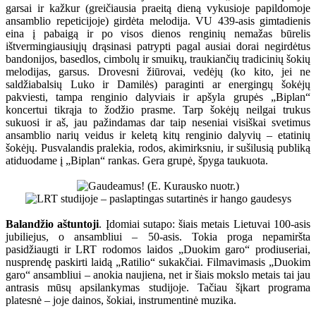
garsai ir kažkur (greičiausia praeitą dieną vykusioje papildomoje
ansamblio repeticijoje) girdėta melodija. VU 439-asis gimtadienis
eina į pabaigą ir po visos dienos renginių nemažas būrelis
ištvermingiausiųjų drąsinasi patrypti pagal ausiai dorai negirdėtus
bandonijos, basedlos, cimbolų ir smuikų, traukiančių tradicinių šokių
melodijas, garsus. Drovesni žiūrovai, vedėjų (ko kito, jei ne
saldžiabalsių Luko ir Damilės) paraginti ar energingų šokėjų
pakviesti, tampa renginio dalyviais ir apšyla grupės „Biplan“
koncertui tikrąja to žodžio prasme. Tarp šokėjų neilgai trukus
sukuosi ir aš, jau pažindamas dar taip neseniai visiškai svetimus
ansamblio narių veidus ir keletą kitų renginio dalyvių – etatinių
šokėjų. Pusvalandis pralekia, rodos, akimirksniu, ir sušilusią publiką
atiduodame į „Biplan“ rankas. Gera grupė, špyga taukuota.
Balandžio aštuntoji
. Įdomiai sutapo: šiais metais Lietuvai 100-asis
jubiliejus, o ansambliui – 50-asis. Tokia proga nepamiršta
pasidžiaugti ir LRT rodomos laidos „Duokim garo“ prodiuseriai,
nusprendę paskirti laidą „Ratilio“ sukakčiai. Filmavimasis „Duokim
garo“ ansambliui – anokia naujiena, net ir šiais mokslo metais tai jau
antrasis mūsų apsilankymas studijoje. Tačiau šįkart programa
platesnė – joje dainos, šokiai, instrumentinė muzika.