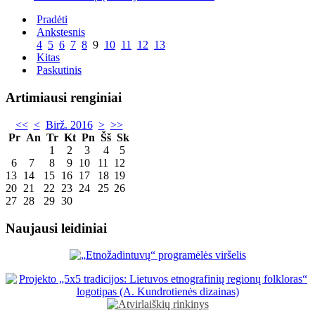
Pradėti
Ankstesnis
4
5
6
7
8
9
10
11
12
13
Kitas
Paskutinis
Artimiausi renginiai
<<
<
Birž. 2016
>
>>
Pr
An
Tr
Kt
Pn
Šš
Sk
1
2
3
4
5
6
7
8
9
10
11
12
13
14
15
16
17
18
19
20
21
22
23
24
25
26
27
28
29
30
Naujausi leidiniai