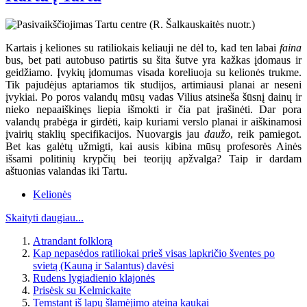
Kartais į keliones su ratiliokais keliauji ne dėl to, kad ten labai
faina
bus, bet pati autobuso patirtis su šita šutve yra kažkas įdomaus ir
geidžiamo. Įvykių įdomumas visada koreliuoja su kelionės trukme.
Tik pajudėjus aptariamos tik studijos, artimiausi planai ar neseni
įvykiai. Po poros valandų mūsų vadas Vilius atsineša šūsnį dainų ir
nieko nepaaiškinęs liepia išmokti ir čia pat įrašinėti. Dar pora
valandų prabėga ir girdėti, kaip kuriami verslo planai ir aiškinamosi
įvairių staklių specifikacijos. Nuovargis jau
daužo
, reik pamiegot.
Bet kas galėtų užmigti, kai ausis kibina mūsų profesorės Ainės
išsami politinių krypčių bei teorijų apžvalga? Taip ir dardam
aštuonias valandas iki Tartu.
Kelionės
Skaityti daugiau...
Atrandant folklorą
Kap nepasėdos ratiliokai prieš visas lapkričio šventes po
svietą (Kauną ir Salantus) davėsi
Rudens lygiadienio klajonės
Prisėsk su Kelmickaite
Temstant iš lapų šlamėjimo ateina kaukai