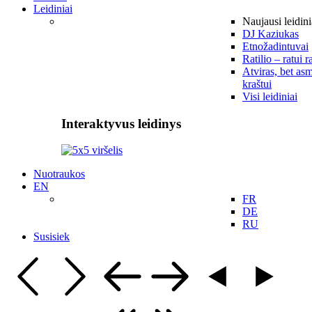
Leidiniai
Naujausi leidini
DJ Kaziukas
Etnožadintuvai
Ratilio – ratui r
Atviras, bet asm
kraštui
Visi leidiniai
Interaktyvus leidinys
Nuotraukos
EN
FR
DE
RU
Susisiek