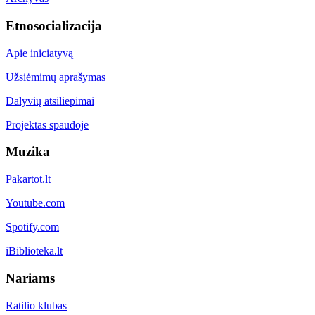
Etnosocializacija
Apie iniciatyvą
Užsiėmimų aprašymas
Dalyvių atsiliepimai
Projektas spaudoje
Muzika
Pakartot.lt
Youtube.com
Spotify.com
iBiblioteka.lt
Nariams
Ratilio klubas