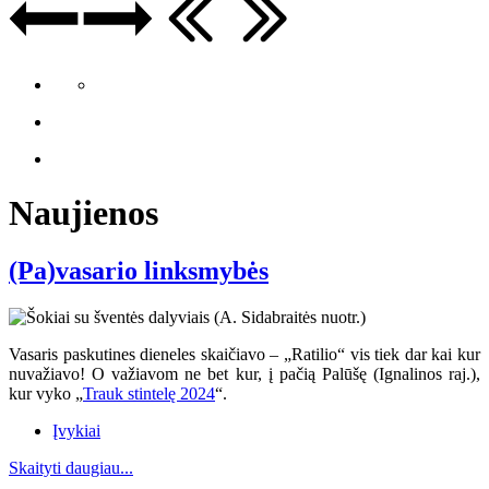
Naujienos
(Pa)vasario linksmybės
Vasaris paskutines dieneles skaičiavo – „Ratilio“ vis tiek dar kai kur
nuvažiavo
! O va
žiavom ne bet kur, į pačią Palūšę (Ignalinos raj.),
kur vyko „
Trauk stintelę 2024
“.
Įvykiai
Skaityti daugiau...