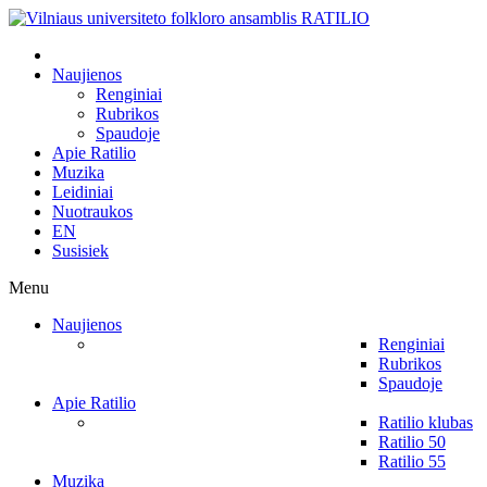
Naujienos
Renginiai
Rubrikos
Spaudoje
Apie Ratilio
Muzika
Leidiniai
Nuotraukos
EN
Susisiek
Menu
Naujienos
Renginiai
Rubrikos
Spaudoje
Apie Ratilio
Ratilio klubas
Ratilio 50
Ratilio 55
Muzika