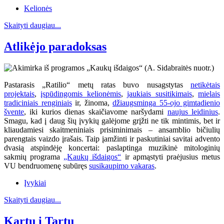
Kelionės
Skaityti daugiau...
Atlikėjo paradoksas
Pastarasis „Ratilio“ metų ratas buvo nusagstytas
netikėtais
projektais
,
įspūdingomis kelionėmis
,
jaukiais susitikimais
,
mielais
tradiciniais renginiais
ir, žinoma,
džiaugsminga 55-ojo gimtadienio
švente
, iki kurios dienas skaičiavome naršydami
naujus leidinius
.
Smagu, kad į daug šių įvykių galėjome grįžti ne tik mintimis, bet ir
kliaudamiesi skaitmeniniais prisiminimais – ansamblio bičiulių
parengtais vaizdo įrašais. Taip įamžinti ir paskutiniai savitai advento
dvasią atspindėję koncertai: paslaptinga muzikinė mitologinių
sakmių programa
„Kaukų išdaigos“
ir apmąstyti praėjusius metus
VU bendruomenę subūręs
susikaupimo vakaras
.
Įvykiai
Skaityti daugiau...
Kartu į Tartu