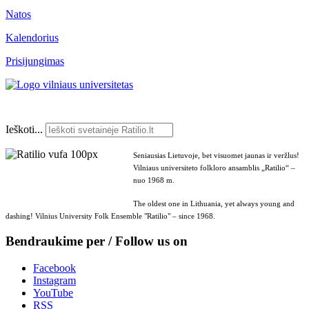
Natos
Kalendorius
Prisijungimas
Ieškoti...
Seniausias Lietuvoje, bet visuomet jaunas ir veržlus!
Vilniaus universiteto folkloro ansamblis „Ratilio“ –
nuo 1968 m.
The oldest one in Lithuania, yet always young and
dashing! Vilnius University Folk Ensemble "Ratilio" – since 1968.
Bendraukime per / Follow us on
Facebook
Instagram
YouTube
RSS