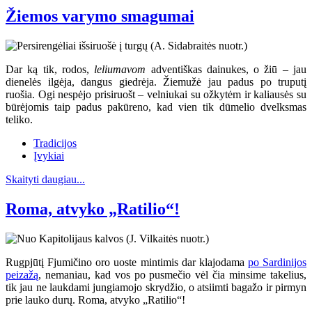
Žiemos varymo smagumai
Dar ką tik, rodos,
leliumavom
adventiškas dainukes, o žiū – jau
dienelės ilgėja, dangus giedrėja. Žiemužė jau padus po truputį
ruošia. Ogi nespėjo prisiruošt – velniukai su ožkytėm ir kaliausės su
būrėjomis taip padus pakūreno, kad vien tik dūmelio dvelksmas
teliko.
Tradicijos
Įvykiai
Skaityti daugiau...
Roma, atvyko „Ratilio“!
Rugpjūtį Fjumičino oro uoste mintimis dar klajodama
po Sardinijos
peizažą
, nemaniau, kad vos po pusmečio vėl čia minsime takelius,
tik jau ne laukdami jungiamojo skrydžio, o atsiimti bagažo ir pirmyn
prie lauko durų. Roma, atvyko „Ratilio“!