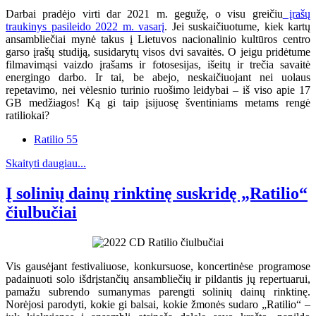
Darbai pradėjo virti dar 2021 m. gegužę, o visu greičiu
įrašų
traukinys pasileido 2022 m. vasarį
. Jei suskaičiuotume, kiek kartų
ansambliečiai mynė takus į Lietuvos nacionalinio kultūros centro
garso įrašų studiją, susidarytų visos dvi savaitės. O jeigu pridėtume
filmavimąsi vaizdo įrašams ir fotosesijas, išeitų ir trečia savaitė
energingo darbo. Ir tai, be abejo, neskaičiuojant nei uolaus
repetavimo, nei vėlesnio turinio ruošimo leidybai – iš viso apie 17
GB medžiagos! Ką gi taip įsijuosę šventiniams metams rengė
ratiliokai?
Ratilio 55
Skaityti daugiau...
Į solinių dainų rinktinę suskridę „Ratilio“
čiulbučiai
Vis gausėjant festivaliuose, konkursuose, koncertinėse programose
padainuoti solo išdrįstančių ansambliečių ir pildantis jų repertuarui,
pamažu subrendo sumanymas parengti solinių dainų rinktinę.
Norėjosi parodyti, kokie gi balsai, kokie žmonės sudaro „Ratilio“ –