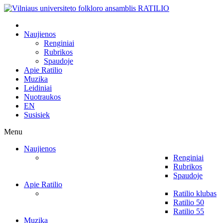
Naujienos
Renginiai
Rubrikos
Spaudoje
Apie Ratilio
Muzika
Leidiniai
Nuotraukos
EN
Susisiek
Menu
Naujienos
Renginiai
Rubrikos
Spaudoje
Apie Ratilio
Ratilio klubas
Ratilio 50
Ratilio 55
Muzika