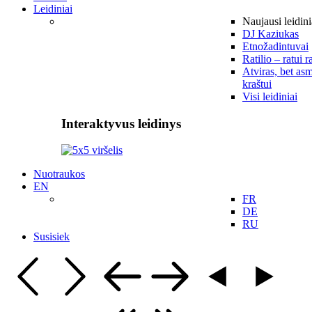
Leidiniai
Naujausi leidini
DJ Kaziukas
Etnožadintuvai
Ratilio – ratui r
Atviras, bet asm
kraštui
Visi leidiniai
Interaktyvus leidinys
Nuotraukos
EN
FR
DE
RU
Susisiek