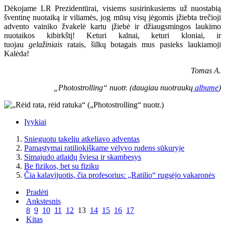
Dėkojame LR Prezidentūrai, visiems susirinkusiems už nuostabią
šventinę nuotaiką ir viliamės, jog mūsų visų jėgomis įžiebta trečioji
advento vainiko žvakelė kartu įžiebė ir džiaugsmingos laukimo
nuotaikos kibirkštį! Keturi kalnai, keturi kloniai, ir
tuojau
gelažiniais
ratais, šilkų botagais mus pasieks laukiamoji
Kalėda!
Tomas A.
„Photostrolling“ nuotr. (daugiau nuotraukų
albume
)
Įvykiai
Snieguotu takeliu atkeliavo adventas
Pamąstymai ratiliokiškame vėlyvo rudens sūkuryje
Simajudo atlaidų šviesa ir skambesys
Be fizikos, bet su fiziku
Čia kalavijuotis, čia profesorius: „Ratilio“ rugsėjo vakaronės
Pradėti
Ankstesnis
8
9
10
11
12
13
14
15
16
17
Kitas