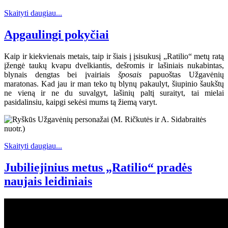
Skaityti daugiau...
Apgaulingi pokyčiai
Kaip ir kiekvienais metais, taip ir šiais į įsisukusį „Ratilio“ metų ratą
įžengė taukų kvapu dvelkiantis, dešromis ir lašiniais nukabintas,
blynais dengtas bei įvairiais
šposais
papuoštas Užgavėnių
maratonas. Kad jau ir man teko tų blynų pakaulyt, šiupinio šaukštų
ne vieną ir ne du suvalgyt, lašinių paltį suraityt, tai mielai
pasidalinsiu, kaipgi sekėsi mums tą žiemą varyt.
Skaityti daugiau...
Jubiliejinius metus „Ratilio“ pradės
naujais leidiniais