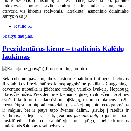
juk kiekvienas į ansamblį atsineša dalelę savo krašto, papildo
kolektyvo skambesį savitu tembru. O ir liaudies daina, rodos,
atsiveria vis kitomis spalvomis, „atrakinta“ asmeninio dainininko
santykio su ja.
Ratilio 55
Skaityti daugiau...
Prezidentūros kieme – tradicinis Kalėdų
laukimas
Sekmadienio pavakarę didžia istorine patirtimi turtingos Lietuvos
Respublikos Prezidentūros kiemą apgobėme pakilia, džiaugsminga
adventine nuotaika ir įžiebėme trečiąją vainiko žvakelę. Nepabūgę
tikros žiemužės, Prezidentūros kieman sugužėjo vilniečiai ir sostinės
svečiai, kurie ne tik klausėsi archajiškųjų, manoma, akmens amžių
menančių sutartinių, advento dainų, pasakojimų apie meto papročius
ir valgius, bet ir patys tapo šventės dalimi, įsisukę į ratelius ir
žaidimus, padėjusius sušilti, jėgomis
pasimieruoti
, o gal net porą
nusižiūrėti. Tokiame sambūryje nei pūga, nei skruostus
nudažantis šaltukas visai nebaisūs.