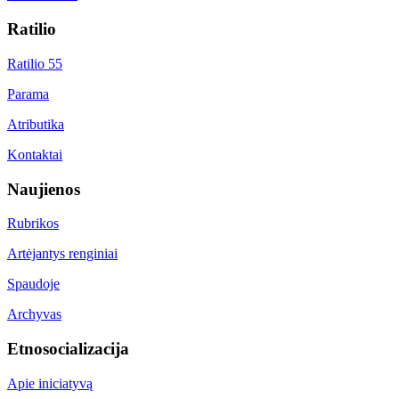
Ratilio
Ratilio 55
Parama
Atributika
Kontaktai
Naujienos
Rubrikos
Artėjantys renginiai
Spaudoje
Archyvas
Etnosocializacija
Apie iniciatyvą