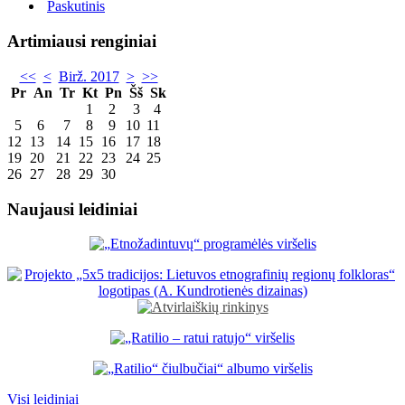
Paskutinis
Artimiausi renginiai
<<
<
Birž. 2017
>
>>
Pr
An
Tr
Kt
Pn
Šš
Sk
1
2
3
4
5
6
7
8
9
10
11
12
13
14
15
16
17
18
19
20
21
22
23
24
25
26
27
28
29
30
Naujausi leidiniai
Visi leidiniai