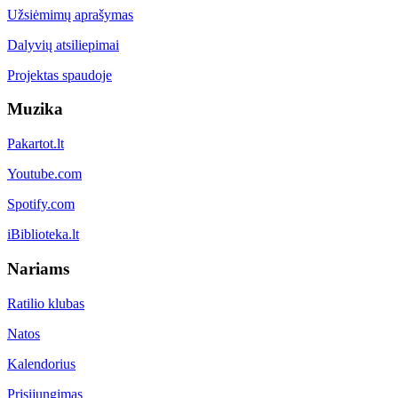
Užsiėmimų aprašymas
Dalyvių atsiliepimai
Projektas spaudoje
Muzika
Pakartot.lt
Youtube.com
Spotify.com
iBiblioteka.lt
Nariams
Ratilio klubas
Natos
Kalendorius
Prisijungimas