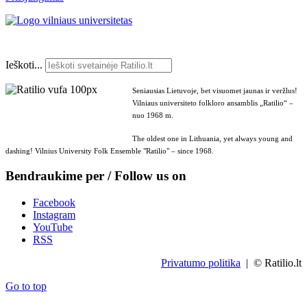
Ieškoti...
Seniausias Lietuvoje, bet visuomet jaunas ir veržlus!
Vilniaus universiteto folkloro ansamblis „Ratilio“ –
nuo 1968 m.
The oldest one in Lithuania, yet always young and
dashing! Vilnius University Folk Ensemble "Ratilio" – since 1968.
Bendraukime per / Follow us on
Facebook
Instagram
YouTube
RSS
Privatumo politika
| © Ratilio.lt
Go to top