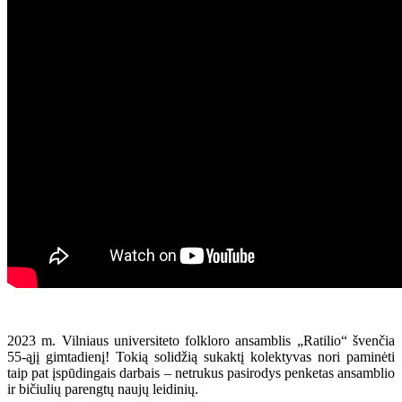
2023 m. Vilniaus universiteto folkloro ansamblis „Ratilio“ švenčia
55-ąjį gimtadienį! Tokią solidžią sukaktį kolektyvas nori paminėti
taip pat įspūdingais darbais – netrukus pasirodys penketas ansamblio
ir bičiulių parengtų naujų leidinių.