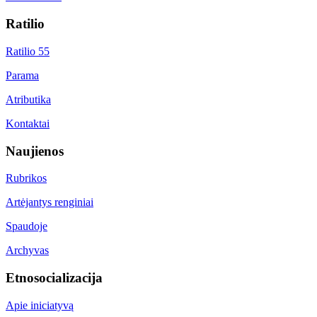
Ratilio
Ratilio 55
Parama
Atributika
Kontaktai
Naujienos
Rubrikos
Artėjantys renginiai
Spaudoje
Archyvas
Etnosocializacija
Apie iniciatyvą