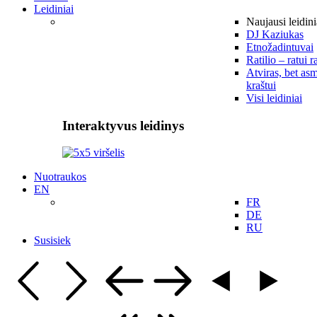
Leidiniai
Naujausi leidini
DJ Kaziukas
Etnožadintuvai
Ratilio – ratui r
Atviras, bet asm
kraštui
Visi leidiniai
Interaktyvus leidinys
Nuotraukos
EN
FR
DE
RU
Susisiek