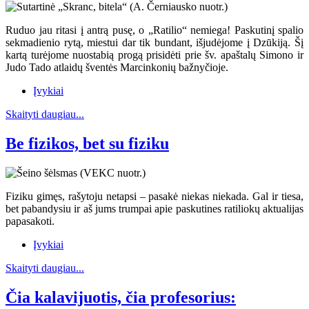
Ruduo jau ritasi į antrą pusę, o „Ratilio“ nemiega! Paskutinį spalio
sekmadienio rytą, miestui dar tik bundant, išjudėjome į Dzūkiją. Šį
kartą turėjome nuostabią progą prisidėti prie šv. apaštalų Simono ir
Judo Tado atlaidų šventės Marcinkonių bažnyčioje.
Įvykiai
Skaityti daugiau...
Be fizikos, bet su fiziku
Fiziku gimęs, rašytoju netapsi – pasakė niekas niekada. Gal ir tiesa,
bet pabandysiu ir aš jums trumpai apie paskutines ratiliokų aktualijas
papasakoti.
Įvykiai
Skaityti daugiau...
Čia kalavijuotis, čia profesorius: