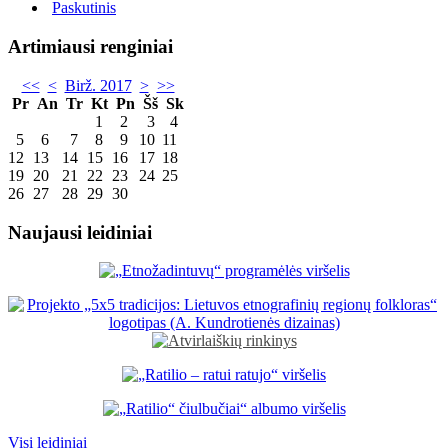
Paskutinis
Artimiausi renginiai
<<
<
Birž. 2017
>
>>
Pr
An
Tr
Kt
Pn
Šš
Sk
1
2
3
4
5
6
7
8
9
10
11
12
13
14
15
16
17
18
19
20
21
22
23
24
25
26
27
28
29
30
Naujausi leidiniai
Visi leidiniai