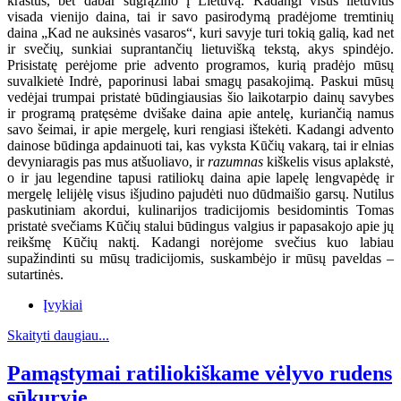
kraštus, bet dabar sugrąžino į Lietuvą. Kadangi visus lietuvius
visada vienijo daina, tai ir savo pasirodymą pradėjome tremtinių
daina „Kad ne auksinės vasaros“, kuri savyje turi tokią galią, kad net
ir svečių, sunkiai suprantančių lietuvišką tekstą, akys spindėjo.
Prisistatę perėjome prie advento programos, kurią pradėjo mūsų
suvalkietė Indrė, paporinusi labai smagų pasakojimą. Paskui mūsų
vedėjai trumpai pristatė būdingiausias šio laikotarpio dainų savybes
ir programą pratęsėme dvišake daina apie antelę, kuriančią namus
savo šeimai, ir apie mergelę, kuri rengiasi ištekėti. Kadangi advento
dainose būdinga apdainuoti tai, kas vyksta Kūčių vakarą, tai ir elnias
devyniaragis pas mus atšuoliavo, ir
razumnas
kiškelis visus aplakstė,
o ir jau legendine tapusi ratiliokų daina apie lapelę lengvapėdę ir
mergelę lelijėlę visus išjudino pajudėti nuo dūdmaišio garsų. Nutilus
paskutiniam akordui, kulinarijos tradicijomis besidomintis Tomas
pristatė svečiams Kūčių stalui būdingus valgius ir papasakojo apie jų
reikšmę Kūčių naktį. Kadangi norėjome svečius kuo labiau
supažindinti su mūsų tradicijomis, suskambėjo ir mūsų paveldas –
sutartinės.
Įvykiai
Skaityti daugiau...
Pamąstymai ratiliokiškame vėlyvo rudens
sūkuryje