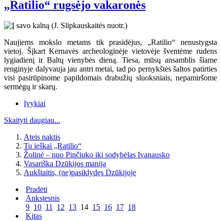
„Ratilio“ rugsėjo vakaronės
Naujiems mokslo metams tik prasidėjus, „Ratilio“ nenustygsta
vietoj. Šįkart Kernavės archeologinėje vietovėje šventėme rudens
lygiadienį ir Baltų vienybės dieną. Tiesa, mūsų ansamblis šiame
renginyje dalyvauja jau antri metai, tad po pernykštės šaltos patirties
visi pasirūpinome papildomais drabužių sluoksniais, nepamiršome
sermėgų ir skarų.
Įvykiai
Skaityti daugiau...
Ateis naktis
Tu ieškai „Ratilio“
Žolinė – nuo Pinčiuko iki sodybėlas Ivanausko
Vasariška Dzūkijos manija
Aukštaitis, (ne)pasiklydęs Dzūkijoje
Pradėti
Ankstesnis
9
10
11
12
13
14
15
16
17
18
Kitas