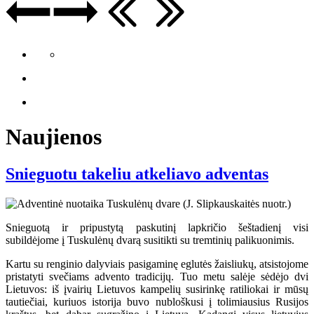
Naujienos
Snieguotu takeliu atkeliavo adventas
Snieguotą ir pripustytą paskutinį lapkričio šeštadienį visi
subildėjome į Tuskulėnų dvarą susitikti su tremtinių palikuonimis.
Kartu su renginio dalyviais pasigaminę eglutės žaisliukų, atsistojome
pristatyti svečiams advento tradicijų. Tuo metu salėje sėdėjo dvi
Lietuvos: iš įvairių Lietuvos kampelių susirinkę ratiliokai ir mūsų
tautiečiai, kuriuos istorija buvo nubloškusi į tolimiausius Rusijos