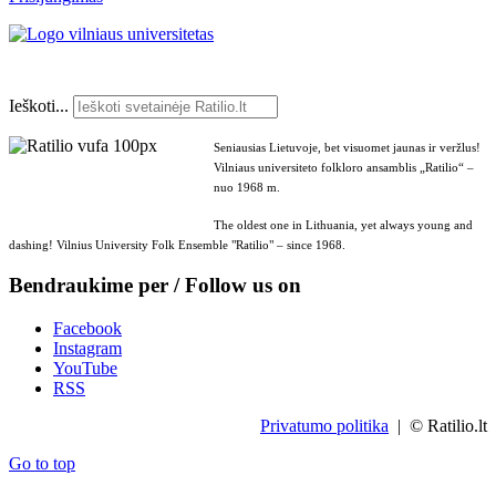
Ieškoti...
Seniausias Lietuvoje, bet visuomet jaunas ir veržlus!
Vilniaus universiteto folkloro ansamblis „Ratilio“ –
nuo 1968 m.
The oldest one in Lithuania, yet always young and
dashing! Vilnius University Folk Ensemble "Ratilio" – since 1968.
Bendraukime per / Follow us on
Facebook
Instagram
YouTube
RSS
Privatumo politika
| © Ratilio.lt
Go to top