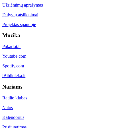
Užsiėmimų aprašymas
Dalyvių atsiliepimai
Projektas spaudoje
Muzika
Pakartot.lt
Youtube.com
Spotify.com
iBiblioteka.lt
Nariams
Ratilio klubas
Natos
Kalendorius
Prisijungimas