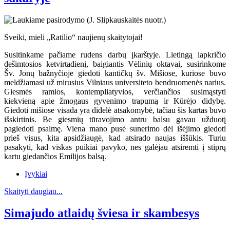
Sveiki, mieli „Ratilio“ naujienų skaitytojai!
Susitinkame pačiame rudens darbų įkarštyje. Lietingą lapkričio
dešimtosios ketvirtadienį, baigiantis Vėlinių oktavai, susirinkome
Šv. Jonų bažnyčioje giedoti kantičkų šv. Mišiose, kuriose buvo
meldžiamasi už mirusius Vilniaus universiteto bendruomenės narius.
Giesmės ramios, kontempliatyvios, verčiančios susimąstyti
kiekvieną apie žmogaus gyvenimo trapumą ir Kūrėjo didybę.
Giedoti mišiose visada yra didelė atsakomybė, tačiau šis kartas buvo
išskirtinis. Be giesmių tūravojimo antru balsu gavau užduotį
pagiedoti psalmę. Viena mano pusė sunerimo dėl išėjimo giedoti
prieš visus, kita apsidžiaugė, kad atsirado naujas iššūkis. Turiu
pasakyti, kad viskas puikiai pavyko, nes galėjau atsiremti į stiprų
kartu giedančios Emilijos balsą.
Įvykiai
Skaityti daugiau...
Simajudo atlaidų šviesa ir skambesys