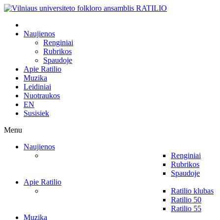
Naujienos
Renginiai
Rubrikos
Spaudoje
Apie Ratilio
Muzika
Leidiniai
Nuotraukos
EN
Susisiek
Menu
Naujienos
Renginiai
Rubrikos
Spaudoje
Apie Ratilio
Ratilio klubas
Ratilio 50
Ratilio 55
Muzika