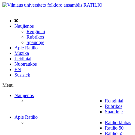
Naujienos
Renginiai
Rubrikos
Spaudoje
Apie Ratilio
Muzika
Leidiniai
Nuotraukos
EN
Susisiek
Menu
Naujienos
Renginiai
Rubrikos
Spaudoje
Apie Ratilio
Ratilio klubas
Ratilio 50
Ratilio 55