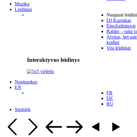
Muzika
Leidiniai
Naujausi leidini
DJ Kaziukas
Etnožadintuvai
Ratilio – ratui r
Atviras, bet asm
kraštui
Visi leidiniai
Interaktyvus leidinys
Nuotraukos
EN
FR
DE
RU
Susisiek