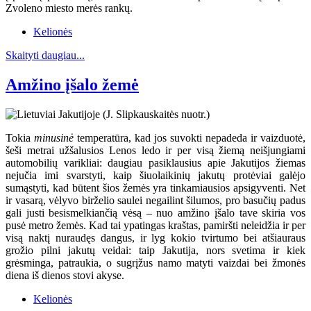
Zvoleno miesto merės rankų.
Kelionės
Skaityti daugiau...
Amžino įšalo žemė
Tokia
minusinė
temperatūra, kad jos suvokti nepadeda ir vaizduotė,
šeši metrai užšalusios Lenos ledo ir per visą žiemą neišjungiami
automobilių varikliai: daugiau pasiklausius apie Jakutijos žiemas
nejučia imi svarstyti, kaip šiuolaikinių jakutų protėviai galėjo
sumąstyti, kad būtent šios žemės yra tinkamiausios apsigyventi. Net
ir vasarą, vėlyvo birželio saulei negailint šilumos, pro basučių padus
gali justi besismelkiančią vėsą – nuo amžino įšalo tave skiria vos
pusė metro žemės. Kad tai ypatingas kraštas, pamiršti neleidžia ir per
visą naktį nuraudęs dangus, ir lyg kokio tvirtumo bei atšiauraus
grožio pilni jakutų veidai: taip Jakutija, nors svetima ir kiek
grėsminga, patraukia, o sugrįžus namo matyti vaizdai bei žmonės
diena iš dienos stovi akyse.
Kelionės