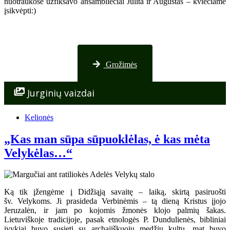
nuotraukose užfiksavo ansambliečiai Julita ir Augustas – kviečiame
įsikvėpti:)
Nuotraukos iš Palangos
Grožimės
Jurginių vaizdai
Kelionės
„Kas man sūpa sūpuoklėlas, ė kas mėta
Velykėlas…“
Ką tik įžengėme į Didžiąją savaitę – laiką, skirtą pasiruošti
šv. Velykoms. Ji prasideda Verbinėmis – tą dieną Kristus įjojo
Jeruzalėn, ir jam po kojomis žmonės klojo palmių šakas.
Lietuviškoje tradicijoje, pasak etnologės P. Dundulienės, bibliniai
įvykiai buvo susieti su archajiškuoju medžių kultu, mat buvo