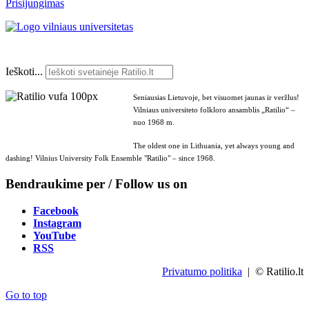
Prisijungimas
Ieškoti...
Seniausias Lietuvoje, bet visuomet jaunas ir veržlus!
Vilniaus universiteto folkloro ansamblis „Ratilio“ –
nuo 1968 m.
The oldest one in Lithuania, yet always young and
dashing! Vilnius University Folk Ensemble "Ratilio" – since 1968.
Bendraukime per / Follow us on
Facebook
Instagram
YouTube
RSS
Privatumo politika
| © Ratilio.lt
Go to top