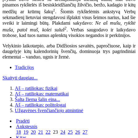
pinamos rykštelės iš besiskleidžiančių žilvičio, beržo, kadagio ir kitų
1
medžių ar krūmų šakų
. Šiomis rykštelėmis ankstyvą Verbų
sekmadienį lietuviai stengdavosi išplakti visus šeimos narius, kad šie
sveiki ir laimingi būtų. Plakdami sakydavo:
Ne aš mušu, rykštė
2
muša, patol muš, kolei suluš
. Verbas saugodavo ir laikydavo
trobose, kad tuos namus aplenktų visokios negandos ir perkūnijos.
Velykinio laikotarpio, arba Didžiosios savaitės, papročiuose, kaip ir
daugelyje kitų kalendorinių švenčių, dominuoja trys pagrindiniai
elementai – vanduo, ugnis ir žemė.
Tradicijos
Skaityti daugiau...
Aš – ratiliokas: fizikai
Aš – ratiliokas: matematikai
Šalta žiema šalin eina...
Aš – ratiliokas: politologai
Užgavėnes švenčiančiojo atmintinė
Pradėti
Ankstesnis
18
19
20
21
22
23
24
25
26
27
Kitas