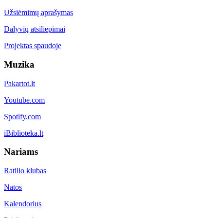
Užsiėmimų aprašymas
Dalyvių atsiliepimai
Projektas spaudoje
Muzika
Pakartot.lt
Youtube.com
Spotify.com
iBiblioteka.lt
Nariams
Ratilio klubas
Natos
Kalendorius