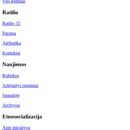
Visi leidiniai
Ratilio
Ratilio 55
Parama
Atributika
Kontaktai
Naujienos
Rubrikos
Artėjantys renginiai
Spaudoje
Archyvas
Etnosocializacija
Apie iniciatyvą