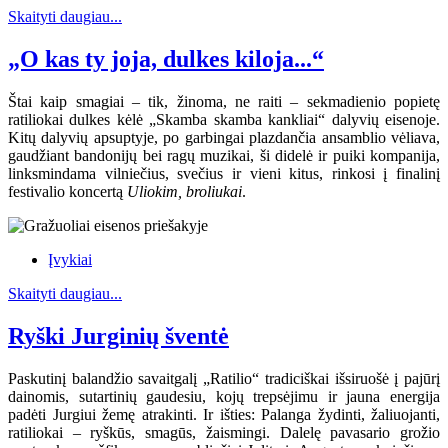
Skaityti daugiau...
„O kas ty joja, dulkes kiloja...“
Štai kaip smagiai – tik, žinoma, ne raiti – sekmadienio popietę
ratiliokai dulkes kėlė „Skamba skamba kankliai“ dalyvių eisenoje.
Kitų dalyvių apsuptyje, po garbingai plazdančia ansamblio vėliava,
gaudžiant bandonijų bei ragų muzikai, ši didelė ir puiki kompanija,
linksmindama vilniečius, svečius ir vieni kitus, rinkosi į finalinį
festivalio koncertą
Uliokim, broliukai
.
Įvykiai
Skaityti daugiau...
Ryški Jurginių šventė
Paskutinį balandžio savaitgalį „Ratilio“ tradiciškai išsiruošė į pajūrį
dainomis, sutartinių gaudesiu, kojų trepsėjimu ir jauna energija
padėti Jurgiui žemę atrakinti. Ir išties: Palanga žydinti, žaliuojanti,
ratiliokai – ryškūs, smagūs, žaismingi. Dalelę pavasario grožio