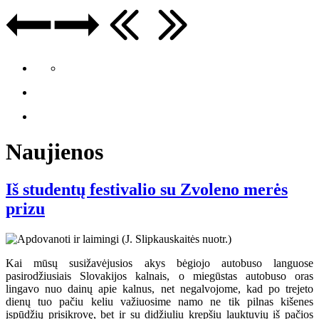
Naujienos
Iš studentų festivalio su Zvoleno merės
prizu
Kai mūsų susižavėjusios akys bėgiojo autobuso languose
pasirodžiusiais Slovakijos kalnais, o miegūstas autobuso oras
lingavo nuo dainų apie kalnus, net negalvojome, kad po trejeto
dienų tuo pačiu keliu važiuosime namo ne tik pilnas kišenes
įspūdžių prisikrovę, bet ir su didžiuliu krepšiu lauktuvių iš pačios