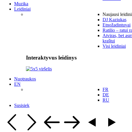
Muzika
Leidiniai
Naujausi leidini
DJ Kaziukas
Etnožadintuvai
Ratilio – ratui r
Atviras, bet asm
kraštui
Visi leidiniai
Interaktyvus leidinys
Nuotraukos
EN
FR
DE
RU
Susisiek