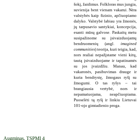
šokį, žaidimus. Folkloras mus jungia,
suvienija bent vienam vakarui. Nėra
valstybės kaip fizinio, apčiuopiamo
dalyko. Valstybė labiau yra žmonės,
jų tarpusavio santykiai, koncepcija,
esanti mūsų galvose. Paskaitų metu
susipažinome su įsivaizduojamų
bendruomenių (angl.
imagined
communities
) teorija, kuri teigia, kad,
nors realiai nepažįstame vieni kitų,
tautą įsivaizduojame ir tapatinamės
su jos įvaizdžiu. Manau, kad
vakaronės, pasibuvimas drauge ir
kuria bendrystę, žmogaus ryšį su
žmogumi. O tas ryšys – tai
brangiausia vertybė, nors ir
nepamatuojama, neapčiuopiama.
Puoselėti tą ryšį ir linkiu Lietuvai
101-ojo gimtadienio proga.
Augminas, TSPMI 4