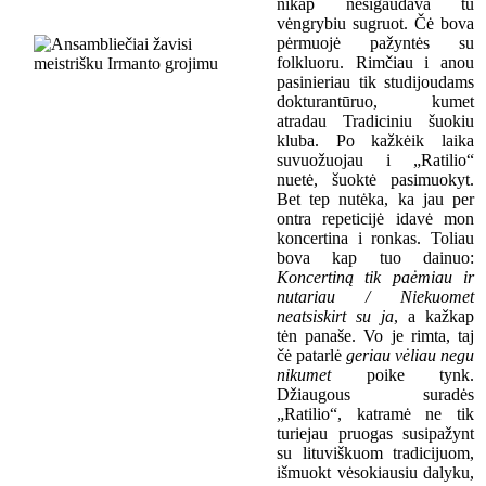
nikap nesigaudava tu
vėngrybiu sugruot. Čė bova
pėrmuojė pažyntės su
folkluoru. Rimčiau i anou
pasinieriau tik studijoudams
dokturantūruo, kumet
atradau Tradiciniu šuokiu
kluba. Po kažkėik laika
suvuožuojau i „Ratilio“
nuetė, šuoktė pasimuokyt.
Bet tep nutėka, ka jau per
ontra repeticijė idavė mon
koncertina i ronkas. Toliau
bova kap tuo dainuo:
K
oncertin
ą
tik paėmiau ir
nutariau / Niekuomet
neatsiskirt su ja
,
a kažkap
tėn panaše.
Vo je rimta, taj
čė patarlė
geriau vėliau negu
nikumet
poike tynk.
Džiaugous suradės
„Ratilio“, katramė ne tik
turiejau pruogas susipažynt
su
lituviškuom
tradicijuom,
išmuokt vėsokiausiu dalyku,