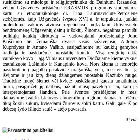
susitikimo su mitologu ir religijotyrininku dr. Dainiumi Razausku,
vėliau Užgavėnes pristatėme ERASMUS programos studentams,
kartu su etnomuzikologe dr. Lina Laurinavičiūte-Petrošiene
stebėjomės, kaip Užgavėnės švęstos XVI a. ir tarpukariu, jaukiai
praleidome vakarus atvirose repeticijose mokydami Universiteto
bendruomenę Užgavėnių dainų ir šokių. Žinoma, negalima pamiršti
puikiųjų kaukių dirbtuvių – vadovaujami profesionalų: Jono
Kriščiūno bei žemaitiška dvasia visus sužavėjusių Aldonos
Kuprelytės ir Antano Vaškio, susipažinome su kaukių gamybos
tradicija ir pasidarėme nuostabių kaukių. Visą renginių ciklą
vainikavo kovo 1-ąją Vilniaus universiteto Didžiajame kieme vykusi
teatralizuota Lašininio ir Kanapinio kova. Nors žiema ir nenorėjo
pasiduoti ir į pagalbą pasikvietė uraganišką vėją, mes vis tiek ją
išvijome ir jau kitą dieną džiaugėmės nuostabia Kaziuko muge.
Tradicinė mugė šiemet vėl kvietė pasidžiaugti gausiu amatininkų
būriu, pasigrožėti jų darbais, pažinti mūsų paveldą ir tai, kaip jis
interpretuojamas šiandien. Prie šventės prisidėjome ir mes:
dainavome įvairių Lietuvos etnografinių regionų dainas ir kėlėme
tikrą šokių sūkurį, kviesdami žiūrovus šokti kartu. Galų gale iš po
debesų šydo išlindo saulė – atėjo pavasaris.
Akvilė