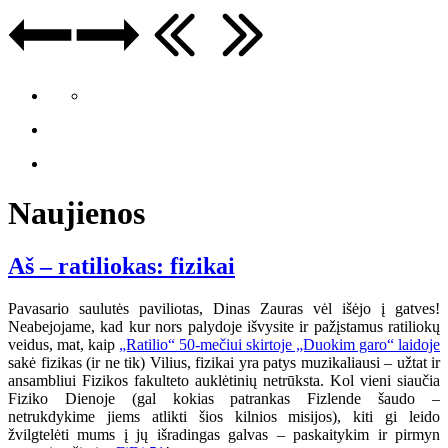
Naujienos
Aš – ratiliokas: fizikai
Pavasario saulutės paviliotas, Dinas Zauras vėl išėjo į gatves!
Neabejojame, kad kur nors palydoje išvysite ir pažįstamus ratiliokų
veidus, mat, kaip
„Ratilio“ 50-mečiui skirtoje „Duokim garo“ laidoje
sakė fizikas (ir ne tik) Vilius, fizikai yra patys muzikaliausi – užtat ir
ansambliui Fizikos fakulteto auklėtinių netrūksta. Kol vieni siaučia
Fiziko Dienoje (gal kokias patrankas Fizlende šaudo –
netrukdykime jiems atlikti šios kilnios misijos), kiti gi leido
žvilgtelėti mums į jų išradingas galvas – paskaitykim ir pirmyn