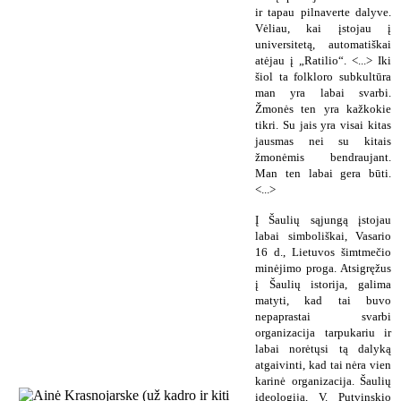
ir tapau pilnaverte dalyve.
Vėliau, kai įstojau į
universitetą, automatiškai
atėjau į „Ratilio“. <...> Iki
šiol ta folkloro subkultūra
man yra labai svarbi.
Žmonės ten yra kažkokie
tikri. Su jais yra visai kitas
jausmas nei su kitais
žmonėmis bendraujant.
Man ten labai gera būti.
<...>
Į Šaulių sąjungą įstojau
labai simboliškai, Vasario
16 d., Lietuvos šimtmečio
minėjimo proga. Atsigręžus
į Šaulių istorija, galima
matyti, kad tai buvo
nepaprastai svarbi
organizacija tarpukariu ir
labai norėtųsi tą dalyką
atgaivinti, kad tai nėra vien
karinė organizacija. Šaulių
ideologija, V. Putvinskio