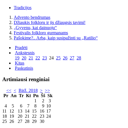
Tradicijos
Advento bendrumas
Džiaukis folkloru ir jis džiaugsis tavimi!
„Gyvenu, kai dainuoju“
Festivalis folkloro gurmanams
Pašokime?.. Arba, kaip susipažinti su „Ratilio“
Pradėti
Ankstesnis
19
20
21
22
23
24
25
26
27
28
Kitas
Paskutinis
Artimiausi renginiai
<<
<
Birž. 2018
>
>>
Pr
An
Tr
Kt
Pn
Šš
Sk
1
2
3
4
5
6
7
8
9
10
11
12
13
14
15
16
17
18
19
20
21
22
23
24
25
26
27
28
29
30