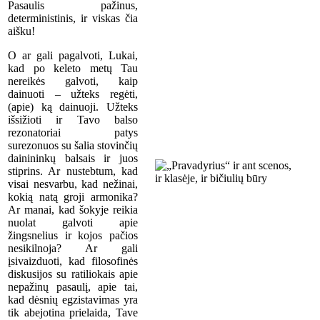
Pasaulis pažinus,
deterministinis, ir viskas čia
aišku!
O ar gali pagalvoti, Lukai,
kad po keleto metų Tau
nereikės galvoti, kaip
dainuoti – užteks regėti,
(apie) ką dainuoji. Užteks
išsižioti ir Tavo balso
rezonatoriai patys
surezonuos su šalia stovinčių
dainininkų balsais ir juos
stiprins. Ar nustebtum, kad
visai nesvarbu, kad nežinai,
kokią natą groji armonika?
Ar manai, kad šokyje reikia
nuolat galvoti apie
žingsnelius ir kojos pačios
nesikilnoja? Ar gali
įsivaizduoti, kad filosofinės
diskusijos su ratiliokais apie
nepažinų pasaulį, apie tai,
kad dėsnių egzistavimas yra
tik abejotina prielaida, Tave