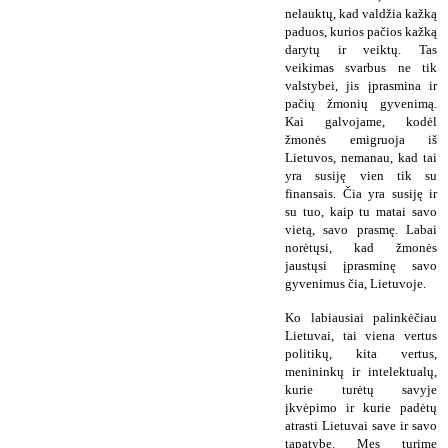
nelauktų, kad valdžia kažką
paduos, kurios pačios kažką
darytų ir veiktų. Tas
veikimas svarbus ne tik
valstybei, jis įprasmina ir
pačių žmonių gyvenimą.
Kai galvojame, kodėl
žmonės emigruoja iš
Lietuvos, nemanau, kad tai
yra susiję vien tik su
finansais. Čia yra susiję ir
su tuo, kaip tu matai savo
vietą, savo prasmę. Labai
norėtųsi, kad žmonės
jaustųsi įprasminę savo
gyvenimus čia, Lietuvoje.
Ko labiausiai palinkėčiau
Lietuvai, tai viena vertus
politikų, kita vertus,
menininkų ir intelektualų,
kurie turėtų savyje
įkvėpimo ir kurie padėtų
atrasti Lietuvai save ir savo
tapatybę. Mes turime