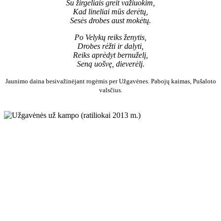
Su žirgeliais greit važiuokim,
Kad lineliai mūs derėtų,
Sesės drobes aust mokėtų.
Po Velykų reiks ženytis,
Drobes rėžti ir dalyti,
Reiks aprėdyt bernuželį,
Seną uošvę, dieverėlį.
Jaunimo daina besivažinėjant rogėmis per Užgavėnes. Pabojų kaimas, Pušaloto
valsčius.