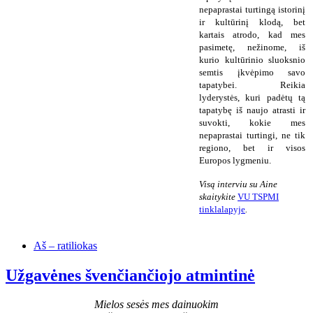
nepaprastai turtingą istorinį
ir kultūrinį klodą, bet
kartais atrodo, kad mes
pasimetę, nežinome, iš
kurio kultūrinio sluoksnio
semtis įkvėpimo savo
tapatybei. Reikia
lyderystės, kuri padėtų tą
tapatybę iš naujo atrasti ir
suvokti, kokie mes
nepaprastai turtingi, ne tik
regiono, bet ir visos
Europos lygmeniu.
Visą interviu su Aine
skaitykite
VU TSPMI
tinklalapyje
.
Aš – ratiliokas
Užgavėnes švenčiančiojo atmintinė
Mielos sesės mes dainuokim