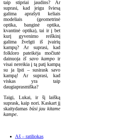
taip stipriai jaudins? Ar
suprasi, kad jeigu šviesą
galima aprašyti keliais
modeliais (geometrinė
optika, banginė optika,
kvantinė optika), tai ir į bet
kurį gyvenimo reiškinį
galima žvelgti iš įvairių
kampų? Ar suprasi, kad
folkloro pateikėja močiutė
dainuoja
iš savo kampo
ir
visai nereikia į tą patį kampą
su ja lįsti – susirask savo
kampą! Ar suprasi, kad
viskas yra taip
daugiaprasmiška?
Taigi, Lukai, ir šį laišką
suprask, kaip nori. Kaskart jį
skaitydamas
būsi jau kitame
kampe
.
Aš – ratiliokas