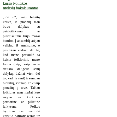
kurso Politikos
mokslų bakalaurantas:
„Ratilio“, kaip bebūtų
keista, iš pradžių man
buvo dalykas su
patriotiškumu ar
pilietiškumu turįs mažai
bendro. Į ansamblį atėjau
veikiau iš smalsumo, o
pasilikau veikiau dėl to,
kad mane patraukė ta
keista folklorinio meno
forma (taip, kaip mane
traukia daugelis senų
dalykų, dažnai vien dėl
to, kad jie seni) ir suradau
bičiulių, vienaip ar kitaip
panašių į save. Tačiau
folkloras man mažai kuo
siejosi su kažkokia
patriotine ar pilietine
laikysena. Polkos
trypimas man neatrodė
kažkuo patriotiškesnis už