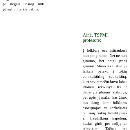
jo negali tiesiog imti
įdiegti, jį reikia patirti.
Ainė, TSPMI
profesorė:
Į folklorą esu įsitraukusi
nuo pat gimimo. Net ne nuo
gimimo, bet netgi prieš
gimimą. Mano tėvai studijų
laikais pateko į tokią
etnokultūrinę subkultūrą,
kuri sovietmečiu buvo labai
įdomus reiškinys. Jis ir
dabar yra įdomus reiškinys,
bet apie jį mažai kas žino,
nes daug kam folkloras
asocijuojasi su kažkokiais
tautinių šokių kolektyvais
ar liaudiškom kapelom,
kurias girdi per radiją ar
televiziją. Tačiau tai