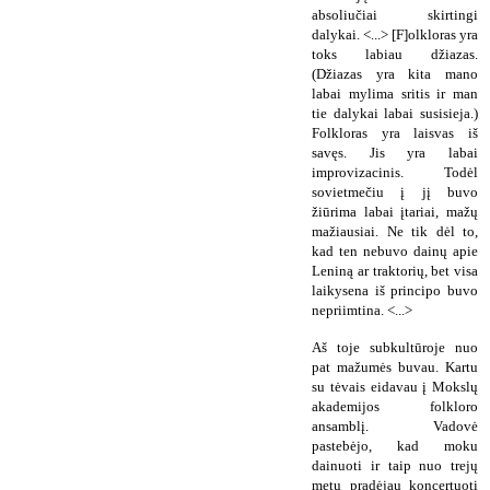
absoliučiai skirtingi
dalykai. <...> [F]olkloras yra
toks labiau džiazas.
(Džiazas yra kita mano
labai mylima sritis ir man
tie dalykai labai susisieja.)
Folkloras yra laisvas iš
savęs. Jis yra labai
improvizacinis. Todėl
sovietmečiu į jį buvo
žiūrima labai įtariai, mažų
mažiausiai. Ne tik dėl to,
kad ten nebuvo dainų apie
Leniną ar traktorių, bet visa
laikysena iš principo buvo
nepriimtina. <...>
Aš toje subkultūroje nuo
pat mažumės buvau. Kartu
su tėvais eidavau į Mokslų
akademijos folkloro
ansamblį. Vadovė
pastebėjo, kad moku
dainuoti ir taip nuo trejų
metų pradėjau koncertuoti