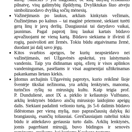
pilnatvę, visų galimybių išpildymą. Dvyliktukas šiuo atveju
simbolizuodavo dvyliką sočių mėnesių.
Važinėjimasis po laukus, arkliais kinkytais vežimais,
čiužinėjimas po kalnus – tai maginė priemonė, siekiant turėti
gerą linų ir javų derlių. Daugiausiai tai darydavo vaikai,
jaunimas. Pagal paprotį linų laukai kartais būdavo
apvažiuojami ne vieną kartą. Būdavo siekiama ir išvirsti iš
rogių, pasivolioti ant žemės. Tokiu būdu atgaivinama žemė,
duodant jai dalį savo jėgų.
Kitos svarbios apeigos, be kurių neapsieidavo nei
važinėjimasis, nei Užgavėnės apskritai, yra laistymasis
vandeniu. Taip yra didinamas upių, ežerų ir visos aplinkos
vandeningumas, pasėliams ir visai augmenijai užtikrinamas
pakankamas lietaus kiekis.
Įdomus archajinis Užgavėnių paprotys, kurio reikšmė šioje
šventėje tiksliai nežinoma, yra arklių lenktynės, manoma,
turinčios ryšių su mirusiųjų kultu. Kaip teigia prof.
P. Dundulienė, anot IX a. pirklio ir keliautojo Vulfstano,
arklių lenktynės būdavo aisčių mirusiojo laidojimo apeigų
dalis. Siekiant padalinti velionio turtą, jis 5-6 dalimis būdavo
išdėstomas per vieną mylią, nuo paprasčiausių dalykų iki
brangiausių, esančių toliausiai. Greičiausiajam raiteliui tokiu
būdu ir atitekdavo geriausia turto dalis. Arklių lenktynės,
jomis pagerbiant mirusįjį, buvo būdingos ir senovės