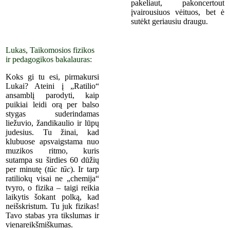
pakeliaut, pakoncertout
įvairousiuos vėituos, bet ė
sutėkt ger
iausiu
draugu.
Lukas, Taikomosios fizikos
ir pedagogikos bakalauras:
Koks gi tu esi, pirmakursi
Lukai? Ateini į „Ratilio“
ansamblį parodyti, kaip
puikiai leidi orą per balso
stygas suderindamas
liežuvio, žandikaulio ir lūpų
judesius. Tu žinai, kad
klubuose apsvaigstama nuo
muzikos ritmo, kuris
sutampa su širdies 60 dūžių
per minutę (
tūc tūc
). Ir tarp
ratiliokų visai ne „chemija“
tvyro, o fizika – taigi reikia
laikytis šokant polką, kad
neišskristum. Tu juk fizikas!
Tavo stabas yra tikslumas ir
vienareikšmiškumas.