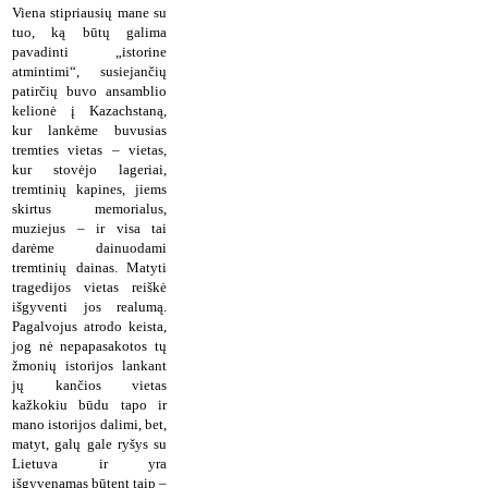
Viena stipriausių mane su
tuo, ką būtų galima
pavadinti „istorine
atmintimi“, susiejančių
patirčių buvo ansamblio
kelionė į Kazachstaną,
kur lankėme buvusias
tremties vietas – vietas,
kur stovėjo lageriai,
tremtinių kapines, jiems
skirtus memorialus,
muziejus – ir visa tai
darėme dainuodami
tremtinių dainas. Matyti
tragedijos vietas reiškė
išgyventi jos realumą.
Pagalvojus atrodo keista,
jog nė nepapasakotos tų
žmonių istorijos lankant
jų kančios vietas
kažkokiu būdu tapo ir
mano istorijos dalimi, bet,
matyt, galų gale ryšys su
Lietuva ir yra
išgyvenamas būtent taip –