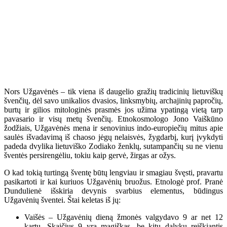
Nors Užgavėnės – tik viena iš daugelio gražių tradicinių lietuviškų
švenčių, dėl savo unikalios dvasios, linksmybių, archajinių papročių,
burtų ir gilios mitologinės prasmės jos užima ypatingą vietą tarp
pavasario ir visų metų švenčių. Etnokosmologo Jono Vaiškūno
žodžiais, Užgavėnės mena ir senovinius indo-europiečių mitus apie
saulės išvadavimą iš chaoso jėgų nelaisvės, žygdarbį, kurį įvykdyti
padeda dvylika lietuviško Zodiako ženklų, sutampančių su ne vienu
šventės persirengėliu, tokiu kaip gervė, žirgas ar ožys.
O kad tokią turtingą šventę būtų lengviau ir smagiau švęsti, pravartu
pasikartoti ir kai kuriuos Užgavėnių bruožus. Etnologė prof. Pranė
Dundulienė išskiria devynis svarbius elementus, būdingus
Užgavėnių šventei. Štai keletas iš jų:
Vaišės – Užgavėnių dieną žmonės valgydavo 9 ar net 12
kartų. Skaičius 9 yra magiškas, be kitų dalykų reiškiantis