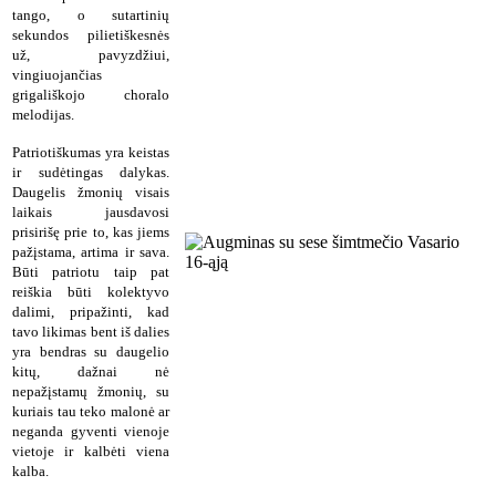
tango, o sutartinių
sekundos pilietiškesnės
už, pavyzdžiui,
vingiuojančias
grigališkojo choralo
melodijas.
Patriotiškumas yra keistas
ir sudėtingas dalykas.
Daugelis žmonių visais
laikais jausdavosi
prisirišę prie to, kas jiems
pažįstama, artima ir sava.
Būti patriotu taip pat
reiškia būti kolektyvo
dalimi, pripažinti, kad
tavo likimas bent iš dalies
yra bendras su daugelio
kitų, dažnai nė
nepažįstamų žmonių, su
kuriais tau teko malonė ar
neganda gyventi vienoje
vietoje ir kalbėti viena
kalba.