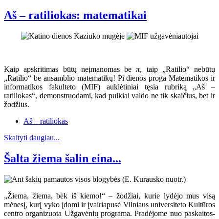
Aš – ratiliokas: matematikai
Kaip apskritimas būtų neįmanomas be
π
, taip „Ratilio“ nebūtų
„Ratilio“ be ansamblio matematikų! Pi dienos proga Matematikos ir
informatikos fakulteto (MIF) auklėtiniai tęsia rubriką „Aš –
ratiliokas“, demonstruodami, kad puikiai valdo ne tik skaičius, bet ir
žodžius.
Aš – ratiliokas
Skaityti daugiau...
Šalta žiema šalin eina...
„Žiema, žiema, bėk iš kiemo!“ – žodžiai, kurie lydėjo mus visą
mėnesį, kurį vyko įdomi ir įvairiapusė Vilniaus universiteto Kultūros
centro organizuota Užgavėnių programa. Pradėjome nuo paskaitos-