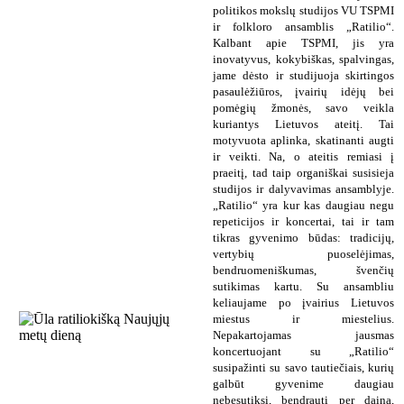
politikos mokslų studijos VU TSPMI
ir folkloro ansamblis „Ratilio“.
Kalbant apie TSPMI, jis yra
inovatyvus, kokybiškas, spalvingas,
jame dėsto ir studijuoja skirtingos
pasaulėžiūros, įvairių idėjų bei
pomėgių žmonės, savo veikla
kuriantys Lietuvos ateitį. Tai
motyvuota aplinka, skatinanti augti
ir veikti. Na, o ateitis remiasi į
praeitį, tad taip organiškai susisieja
studijos ir dalyvavimas ansamblyje.
„Ratilio“ yra kur kas daugiau negu
repeticijos ir koncertai, tai ir tam
tikras gyvenimo būdas: tradicijų,
vertybių puoselėjimas,
bendruomeniškumas, švenčių
sutikimas kartu. Su ansambliu
keliaujame po įvairius Lietuvos
miestus ir miestelius.
Nepakartojamas jausmas
koncertuojant su „Ratilio“
susipažinti su savo tautiečiais, kurių
galbūt gyvenime daugiau
nebesutiksi, bendrauti per dainą,