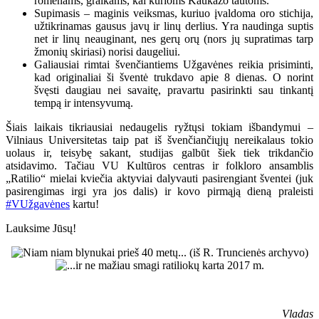
romėnams, graikams, kai kurioms Kaukazo tautoms.
Supimasis – maginis veiksmas, kuriuo įvaldoma oro stichija,
užtikrinamas gausus javų ir linų derlius. Yra naudinga suptis
net ir linų neauginant, nes gerų orų (nors jų supratimas tarp
žmonių skiriasi) norisi daugeliui.
Galiausiai rimtai švenčiantiems Užgavėnes reikia prisiminti,
kad originaliai ši šventė trukdavo apie 8 dienas. O norint
švęsti daugiau nei savaitę, pravartu pasirinkti sau tinkantį
tempą ir intensyvumą.
Šiais laikais tikriausiai nedaugelis ryžtųsi tokiam išbandymui –
Vilniaus Universitetas taip pat iš švenčiančiųjų nereikalaus tokio
uolaus ir, teisybę sakant, studijas galbūt šiek tiek trikdančio
atsidavimo. Tačiau VU Kultūros centras ir folkloro ansamblis
„Ratilio“ mielai kviečia aktyviai dalyvauti pasirengiant šventei (juk
pasirengimas irgi yra jos dalis) ir kovo pirmąją dieną praleisti
#VUžgavėnes
kartu!
Lauksime Jūsų!
Vladas