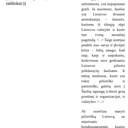
suformuota, yra nepaprastai
graži. Jo nuomone, šauliai
yra Lietuvos dvasinė
aristokratija – žmonės,
kuriems iš tikrųjų rūpi
Lietuvos valstybė ir kurie
turi tvirtą moralinį
pagrindą. <...> Taigi norėjau
pradėti nuo savęs ir įkvėpti
kitus – būtų smagu, kad
taip, kaip ir tarpukariu,
kiekvienas save gerbiantis
Lietuvos pilietis
priklausytų šauliams. Ir
mūsų studentai, kurie yra
tokie pilietiški ir
patriotiški, galėtų stoti į
Šaulių sąjungą ir duoti gerą
postūmį ir organizacijai, ir
valstybei. <...>
Aš norėčiau matyti
pilietišką Lietuvą, su
stipriomis
bendruomenėmis, kurios