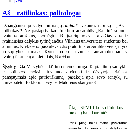
Įvykiai
Aš – ratiliokas: politologai
Džiaugiamės pristatydami naują
ratilio.lt
svetainės rubriką – „Aš –
ratiliokas“! Ne paslaptis, kad folkloro ansamblis „Ratilio“ suburia
įvairaus amžiaus, pomėgių, iš įvairių miestų atvažiavusius ir
įvairiausius dalykus tyrinėjančius Vilniaus universiteto studentus bei
alumnus. Kiekvieno pasaulėvaizdis praturtina ansamblio veidą ir yra
jo stiprybės pamatas. Kviečiame susipažinti su ansamblio nariais,
įvairių fakultetų auklėtiniais, iš arčiau.
Šįsyk gražia Valstybės atkūrimo dienos proga Tarptautinių santykių
ir politikos mokslų instituto studentai ir dėstytojai dalijasi
pamąstymais apie patriotiškumą, pasakoja apie savo santykį su
universitetu, folkloru, Tėvyne. Malonaus skaitymo!
Ūla, TSPMI 1 kurso Politikos
mokslų bakalaurantė:
Prieš pusę metų mano gyvenime
atsirado du nuostabūs dalykai –