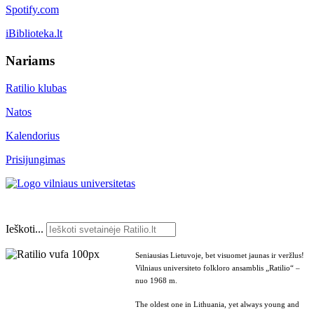
Spotify.com
iBiblioteka.lt
Nariams
Ratilio klubas
Natos
Kalendorius
Prisijungimas
Ieškoti...
Seniausias Lietuvoje, bet visuomet jaunas ir veržlus!
Vilniaus universiteto folkloro ansamblis „Ratilio“ –
nuo 1968 m.
The oldest one in Lithuania, yet always young and