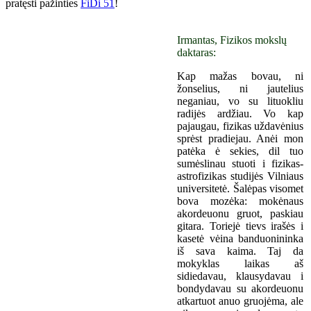
pratęsti pažinties
FiDi 51
!
Irmantas, Fizikos mokslų
daktaras:
Kap mažas bovau, ni
žonselius, ni jautelius
neganiau, vo su lituokliu
radijės ardžiau. Vo kap
pajaugau, fizikas uždavėnius
sprėst pradiejau. Anėi mon
patėka ė sekies, dil tuo
sumėslinau stuoti i fizikas-
astrofizikas studijės Vilniaus
universitetė. Šalėpas visomet
bova mozėka: mokėnaus
akordeuonu gruot, paskiau
gitara. Toriejė tievs irašės i
kasetė vėina banduonininka
iš sava kaima. Taj da
mokyklas laikas aš
sidiedavau, klausydavau i
bondydavau su akordeuonu
atkartuot anuo gruojėma, ale