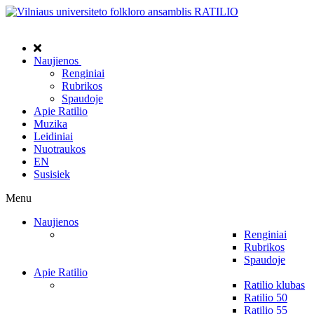
Naujienos
Renginiai
Rubrikos
Spaudoje
Apie Ratilio
Muzika
Leidiniai
Nuotraukos
EN
Susisiek
Menu
Naujienos
Renginiai
Rubrikos
Spaudoje
Apie Ratilio
Ratilio klubas
Ratilio 50
Ratilio 55