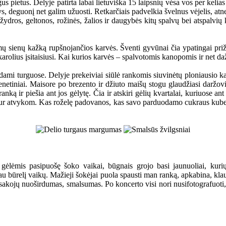
s pietus. Delyje patirta labai lietuviška 15 laipsnių vėsa vos per kelias
sys, deguonį net galim užuosti. Retkarčiais padvelkia švelnus vėjelis, at
 žydros, geltonos, rožinės, žalios ir daugybės kitų spalvų bei atspalvių
amų sienų kažką rupšnojančios karvės. Šventi gyvūnai čia ypatingai priž
 karolius įsitaisiusi. Kai kurios karvės – spalvotomis kanopomis ir net da
dami turguose. Delyje prekeiviai siūlė rankomis siuvinėtų ploniausio k
ienetiniai. Maisore po brezento ir džiuto maišų stogu glaudžiasi daržov
ą ir piešia ant jos gėlytę. Čia ir atskiri gėlių kvartalai, kuriuose ant 
š kur atvykom. Kas roželę padovanos, kas savo parduodamo cukraus kubelį
 gėlėmis pasipuošę šoko vaikai, būgnais grojo basi jaunuoliai, kur
kau būrelį vaikų. Mažieji šokėjai puola spausti man ranką, apkabina, kla
asakojų nuoširdumas, smalsumas. Po koncerto visi nori nusifotografuoti, 