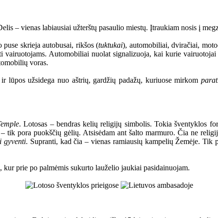
s – vienas labiausiai užterštų pasaulio miestų. Įtraukiam nosis į megzti
 puse skrieja autobusai, rikšos (
tuktukai
), automobiliai, dviračiai, moto
oti vairuotojams. Automobiliai nuolat signalizuoja, kai kurie vairuotojai 
tomobilių voras.
i ir lūpos užsidega nuo aštrių, gardžių padažų, kuriuose mirkom
para
Temple
. Lotosas – bendras kelių religijų simbolis. Tokia šventyklos for
ų – tik pora puokščių gėlių. Atsisėdam ant šalto marmuro. Čia ne religij
i gyventi
. Supranti, kad čia – vienas ramiausių kampelių Žemėje. Tik
kur prie po palmėmis sukurto lauželio jaukiai pasidainuojam.