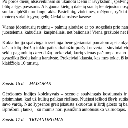
Po poros dienų atsisveikinam su ūkanotu Deliu ir išvykstam į spalvingu
būtų atėjęs pavasaris. Atsigauna kietųjų dalelių srautą kentėjusios no
sunku atplėšti nuo langų akis. Pastelinių, violetinės, mėlynos, ryškiai
moterų sariai ir gyvų gėlių žiedai tamsiose kasose.
Vienas įdomiausių reginių – palmių giraitėse ar po stogeliais prie n
juostelėmis, kabučiais, kaspinėliais, net balionais! Viena gražuolė net
Kokia Indija spalvinga ir svetinga bene geriausiai pamatom apsilanky
tačiau kitų dydžių tokio paties drabužio prašyti neverta – siuviniai v
sėklų pagamintų
chna
dažų prekeiviai, kurių vienas pačiumpa mano rank
gvazdikų žiedų kalnų karalystę. Prekeiviai klausia, kas mes tokie, i
klaidžioja 10 turistų.
Sausio 16 d. – MAISORAS
Gėrėjomės Indijos kolektyvais – scenoje spalvingais kostiumais ir
prisiminiau, kad už kulisų palikau riešines. Nuėjusi ieškoti išsyk suti
savo vardą. Nuo šypsenos greit įskausta skruostus ir širdį glosto tų b
išprašomi į lauką – su mumis nori įsiamžinti autobusiuko vairuotojas.
Sausio 17 d. – TRIVANDRUMAS