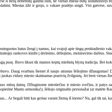
se iš tiesų nebebūtų galima rasti, ne vienas mielai būtų išsitatuiravęs tris
 dalimi. Miestas ūžė ir grojo, o vakare pradėjo snigti. Visi gatvėse,
snieguotus batus žengi į namus, kai svajoji apie tingų penktadienio vakar
pasiraitojęs rankoves kimbi į derinimo, dėliojimo, meistravimo darbus. St
ą pusę. Buvo likusi tik mamos keptų mielinių blynų tradicija. Bet kokie 
ebuvo. Daug svarbiau šiemet iš naujo atrastas šėliojimo džiaugsmas! Dai
s juokas vidury miesto skatinamas praeivių žvilgsnių. Jei bent vienas ž
uo mūsų dainų. Džiuginome miestiečius ir miesto svečius, ir patys sav
opierinė Manto armonika!), šėliojo originalūs personažai (ar matėte Ra
.. Ar begali būti kas geriau varant žiemą iš kiemo? Na, gal tik tai, ka