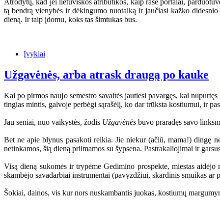
Atrodytų, kad jei lietuviškos atributikos, kaip rašė portalai, parduotuvė
tą bendrą vienybės ir dėkingumo nuotaiką ir jaučiasi kažko didesnio
dieną. Ir taip įdomu, koks tas šimtukas bus.
Įvykiai
Užgavėnės, arba atrask draugą po kauke
Kai po pirmos naujo semestro savaitės jautiesi pavargęs, kai nupurtęs 
tingias mintis, galvoje perbėgi sąrašėlį, ko dar trūksta kostiumui, ir 
Jau seniai, nuo vaikystės, žodis
Užgavėnės
buvo praradęs savo linksmąj
Bet ne apie blynus pasakoti reikia. Jie niekur (ačiū, mama!) dingę n
netinkamos, šią dieną priimamos su šypsena. Pastrakaliojimai ir garsu
Visą dieną sukomės ir trypėme Gedimino prospekte, miestas aidėjo n
skambėjo savadarbiai instrumentai (pavyzdžiui, skardinis smuikas ar p
Šokiai, dainos, vis kur nors nuskambantis juokas, kostiumų margumynas.