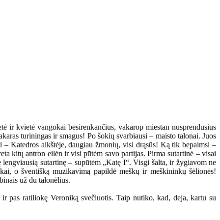
tė ir kvietė vangokai besirenkančius, vakarop miestan nusprendusius
 vakaras turiningas ir smagus! Po šokių svarbiausi – maisto talonai. Juos
ni – Katedros aikštėje, daugiau žmonių, visi drąsūs! Ką tik bepaimsi –
a kitų antron eilėn ir visi pūtėm savo partijas. Pirma sutartinė – visai
kę lengviausią sutartinę – supūtėm „Katę I“. Visgi šalta, ir žygiavom ne
ninkai, o šventišką muzikavimą papildė meškų ir meškininkų šėlionės!
binais už du talonėlius.
r pas ratiliokę Veroniką svečiuotis. Taip nutiko, kad, deja, kartu su