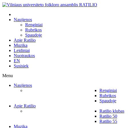
Naujienos
Renginiai
Rubrikos
Spaudoje
Apie Ratilio
Muzika
Leidiniai
Nuotraukos
EN
Susisiek
Menu
Naujienos
Renginiai
Rubrikos
Spaudoje
Apie Ratilio
Ratilio klubas
Ratilio 50
Ratilio 55
Muzika