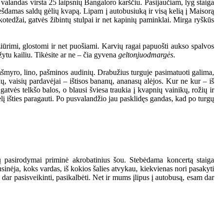
 valandas virsta 25 laipsnių Bangaloro karščiu. Pasijaučiam, lyg staiga
nešdamas saldų gėlių kvapą. Lipam į autobusiuką ir visą kelią į Maisorą
 kotedžai, gatvės žibintų stulpai ir net kapinių paminklai. Mirga ryškūs
iūrimi, glostomi ir net puošiami. Karvių ragai papuošti aukso spalvos
žytu kailiu. Tikėsite ar ne – čia gyvena
geltonjuodmargės
.
ašmyro, lino, pašminos audinių. Drabužius turguje pasimatuoti galima,
ių, vaisių pardavėjai – ištisos bananų, ananasų alėjos. Kur ne kur – iš
gatvės telkšo balos, o blausi šviesa traukia į kvapnių vainikų, rožių ir
 išties paragauti. Po pusvalandžio jau pasklidęs gandas, kad po turgų
ių pasirodymai priminė akrobatinius šou. Stebėdama koncertą staiga
usinėja, koks vardas, iš kokios šalies atvykau, kiekvienas nori pasakyti
dar pasisveikinti, pasikalbėti. Net ir mums įlipus į autobusą, esam dar