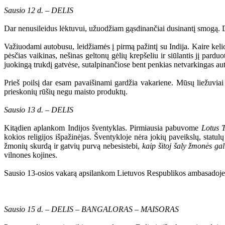
Sausio 12 d. – DELIS
Dar nenusileidus lėktuvui, užuodžiam gąsdinančiai dusinantį smogą. Deli
Važiuodami autobusu, leidžiamės į pirmą pažintį su Indija. Kaire kelio
pėsčias vaikinas, nešinas geltonų gėlių krepšeliu ir siūlantis jį pardu
juokingą trukdį gatvėse, sutalpinančiose bent penkias netvarkingas au
Prieš poilsį dar esam pavaišinami gardžia vakariene. Mūsų liežuvia
prieskonių rūšių negu maisto produktų.
Sausio 13 d. – DELIS
Kitądien aplankom Indijos šventyklas. Pirmiausia pabuvome
Lotus 
kokios religijos išpažinėjas. Šventykloje nėra jokių paveikslų, statul
žmonių skurdą ir gatvių purvą nebesistebi,
kaip šitoj šaly žmonės gal
vilnones kojines.
Sausio 13-osios vakarą apsilankom Lietuvos Respublikos ambasadoje, 
Sausio 15 d. – DELIS – BANGALORAS – MAISORAS