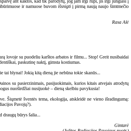
palvę ant kaktos, kad tik parodytų, jog jam irgi rūpi, jis irgi jungiasi į
 susibūrimuose ir namuose buvom
išsnigti
į pirmą naują naujo šimtmečio
Rasa Alė
ą lovoje su puodeliu karštos arbatos ir filmu... Stop! Greit nusibaidai
udentiškai, paskutinę naktį, gimsta kostiumas.
tai blynai! Jokią kitą dieną jie nebūna tokie skanūs...
nos su pasierzinimais, pasijuokimais, kurios kitais atvejais atrodytų
mogus nuoširdžiai nusijuokė – dieną skelbiu pavykusia!
e. Šiųmetė šventės tema, ekologija, atskleidė ne vieno išradingumą:
diacijos Pavojų?).
d draugų būrys šalia...
Gintarė
(Julitos-Radiacijos Pavojaus nuotr.)