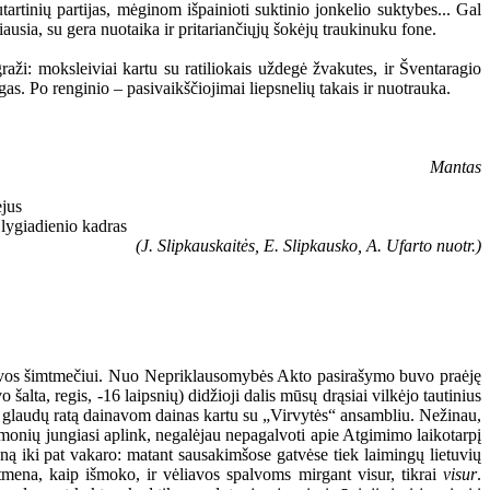
artinių partijas, mėginom išpainioti suktinio jonkelio suktybes... Gal
ausia, su gera nuotaika ir pritariančiųjų šokėjų traukinuku fone.
raži: moksleiviai kartu su ratiliokais uždegė žvakutes, ir Šventaragio
gas. Po renginio – pasivaikščiojimai liepsnelių takais ir nuotrauka.
Mantas
(J. Slipkauskaitės, E. Slipkausko, A. Ufarto nuotr.)
ietuvos šimtmečiui. Nuo Nepriklausomybės Akto pasirašymo buvo praėję
šalta, regis, -16 laipsnių) didžioji dalis mūsų drąsiai vilkėjo tautinius
 į glaudų ratą dainavom dainas kartu su „Virvytės“ ansambliu. Nežinau,
monių jungiasi aplink, negalėjau nepagalvoti apie Atgimimo laikotarpį
ieną iki pat vakaro: matant sausakimšose gatvėse tiek laimingų lietuvių
tmena, kaip išmoko, ir vėliavos spalvoms mirgant visur, tikrai
visur
.