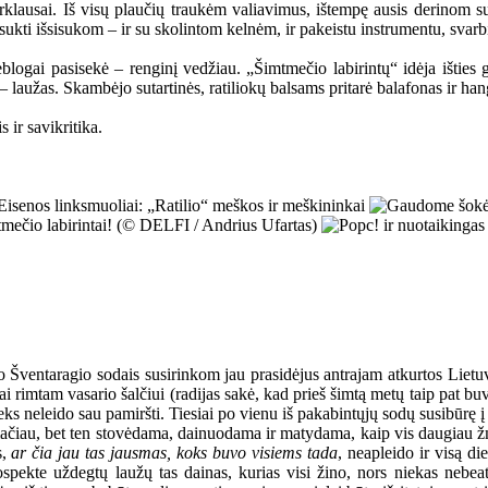
rklausai. Iš visų plaučių traukėm valiavimus, ištempę ausis derinom sut
sukti išsisukom – ir su skolintom kelnėm, ir pakeistu instrumentu, svarbi
eblogai pasisekė – renginį vedžiau. „Šimtmečio labirintų“ idėja išties g
– laužas. Skambėjo sutartinės, ratiliokų balsams pritarė balafonas ir han
 ir savikritika.
ų po Šventaragio sodais susirinkom jau prasidėjus antrajam atkurtos L
rimtam vasario šalčiui (radijas sakė, kad prieš šimtą metų taip pat buvo 
ieks neleido sau pamiršti. Tiesiai po vienu iš pakabintųjų sodų susibūrę
emačiau, bet ten stovėdama, dainuodama ir matydama, kaip vis daugiau ž
s,
ar čia jau tas jausmas, koks buvo visiems tada
, neapleido ir visą d
spekte uždegtų laužų tas dainas, kurias visi žino, nors niekas nebea