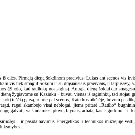
iš eilės. Pirmąją dieną šokdinom praeivius: Lukas ant scenos vis kvie
iliokam vis tiek smagu! Šokom ir su drąsiausiais praeiviais, ir tarpusavy,
os (žinojo, kad ratiliokų neatsigins). Antrąją dieną šokiai dar smages
ą dieną žygiavome su Kaziuku – buvau vienas iš ragininkų, tad stojau gret
 ir kokį tuščią garsą, o prie pat scenos, Katedros aikštėje, buvom pasili
avargti, ragai skambėjo visai neblogai, jiems pritarė „Ratilio“ būgni
gę galvoti, vaišindamiesi plovu, blynais, arbata, kas įsigudrino – ir ki
iruošęs – ir pasidainavimus Energetikos ir technikos muziejuje vesti, i
linksmybes...