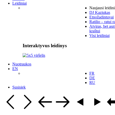
Leidiniai
Naujausi leidini
DJ Kaziukas
Etnožadintuvai
Ratilio – ratui r
Atviras, bet asm
kraštui
Visi leidiniai
Interaktyvus leidinys
Nuotraukos
EN
FR
DE
RU
Susisiek