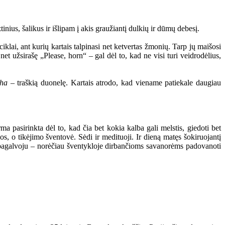
nius, šalikus ir išlipam į akis graužiantį dulkių ir dūmų debesį.
ciklai, ant kurių kartais talpinasi net ketvertas žmonių. Tarp jų maišosi
net užsirašę „Please, horn“ – gal dėl to, kad ne visi turi veidrodėlius,
tha
– traškią duonelę. Kartais atrodo, kad viename patiekale daugiau
ma pasirinkta dėl to, kad čia bet kokia kalba gali melstis, giedoti bet
os, o tikėjimo šventovė. Sėdi ir medituoji. Ir dieną matęs šokiruojantį
 pagalvoju – norėčiau šventykloje dirbančioms savanorėms padovanoti