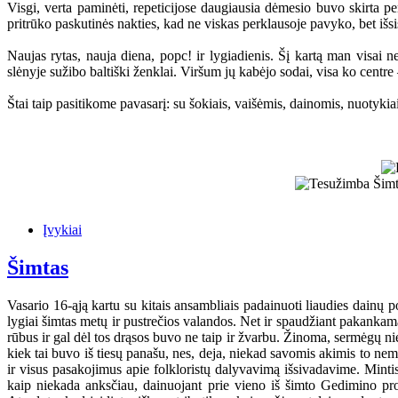
Visgi, verta paminėti, repeticijose daugiausia dėmesio buvo skirta pe
pritrūko paskutinės nakties, kad ne viskas perklausoje pavyko, bet išsi
Naujas rytas, nauja diena, popc! ir lygiadienis. Šį kartą man visai n
slėnyje sužibo baltiški ženklai. Viršum jų kabėjo sodai, visa ko centre 
Štai taip pasitikome pavasarį: su šokiais, vaišėmis, dainomis, nuotykiais
Įvykiai
Šimtas
Vasario 16-ąją kartu su kitais ansambliais padainuoti liaudies dain
lygiai šimtas metų ir pustrečios valandos. Net ir spaudžiant pakankamai 
rūbus ir gal dėl tos drąsos buvo ne taip ir žvarbu. Žinoma, sermėgų n
kiek tai buvo iš tiesų panašu, nes, deja, niekad savomis akimis to n
ir visus pasakojimus apie folkloristų dalyvavimą išsivadavime. Minti
kaip niekada anksčiau, dainuojant prie vieno iš šimto Gedimino pro