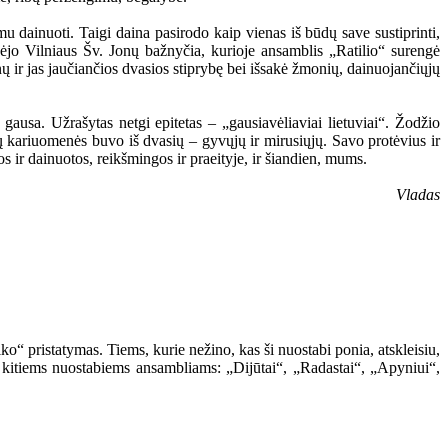
mu dainuoti. Taigi daina pasirodo kaip vienas iš būdų save sustiprinti,
ambėjo Vilniaus Šv. Jonų bažnyčia, kurioje ansamblis „Ratilio“ surengė
ų ir jas jaučiančios dvasios stiprybę bei išsakė žmonių, dainuojančiųjų
gausa. Užrašytas netgi epitetas – „gausiavėliaviai lietuviai“. Žodžio
ų kariuomenės buvo iš dvasių – gyvųjų ir mirusiųjų. Savo protėvius ir
os ir dainuotos, reikšmingos ir praeityje, ir šiandien, mums.
Vladas
“ pristatymas. Tiems, kurie nežino, kas ši nuostabi ponia, atskleisiu,
 kitiems nuostabiems ansambliams: „Dijūtai“, „Radastai“, „Apyniui“,