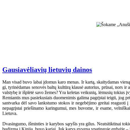
Gausiavėliavių lietuvių dainos
Man visad buvo labai įdomus karo menas. Ir kartą, skaitydamas vieną g
gi, tyrinėdamas senovės baltų kultūrą klausė autorius, prūsai, nors ir 
valstybę ir išplėtė savo žemes? Yra keletas veiksnių, lėmusių tokius įv
Remiantis mus pasiekusiais duomenimis galima pagrįstai teigti, jog prūs
santvarka dėl savo lankstumo stokos ir negebėjimo greitai reaguoti į 
nepagrįstai priešinamo karingumui, mes buvome, ir esame, velniškai 
Lietuva.
Dvasingumo, išminties ir karybos sąryšis yra gilus. Neatsitiktinai to
budizmą į Kiniją, buvo kariai. Juk karys gyvena ypatingoje erdvėje – 