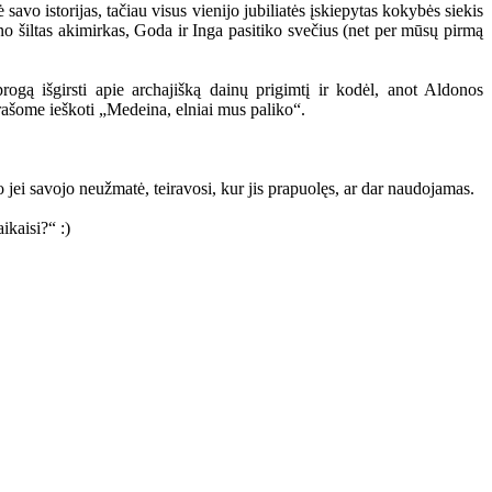
avo istorijas, tačiau visus vienijo jubiliatės įskiepytas kokybės siekis
žino šiltas akimirkas, Goda ir Inga pasitiko svečius (net per mūsų pirmą
ogą išgirsti apie archajišką dainų prigimtį ir kodėl, anot Aldonos
rašome ieškoti „Medeina, elniai mus paliko“.
o jei savojo neužmatė, teiravosi, kur jis prapuolęs, ar dar naudojamas.
kaisi?“ :)