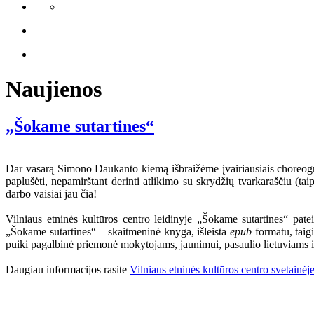
Naujienos
„Šokame sutartines“
Dar vasarą Simono Daukanto kiemą išbraižėme įvairiausiais choreograf
paplušėti, nepamirštant derinti atlikimo su skrydžių tvarkaraščiu (ta
darbo vaisiai jau čia!
Vilniaus etninės kultūros centro leidinyje „Šokame sutartines“ pate
„Šokame sutartines“ – skaitmeninė knyga, išleista
epub
formatu, taigi
puiki pagalbinė priemonė mokytojams, jaunimui, pasaulio lietuviams i
Daugiau informacijos rasite
Vilniaus etninės kultūros centro svetainėj