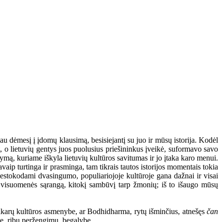
u dėmesį į įdomų klausimą, besisiejantį su juo ir mūsų istorija. Kodėl
at, o lietuvių gentys juos puolusius priešininkus įveikė, suformavo savo
kymą, kuriame iškyla lietuvių kultūros savitumas ir jo įtaka karo menui.
vaip turtinga ir prasminga, tam tikrais tautos istorijos momentais tokia
 nestokodami dvasingumo, populiariojoje kultūroje gana dažnai ir visai
nę visuomenės sąrangą, kitokį sambūvį tarp žmonių; iš to išaugo mūsų
 Vakarų kultūros asmenybe, ar Bodhidharma, rytų išminčius, atnešęs
čan
me, ribų peržengimu, begalybe.