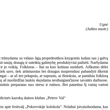
Ugnė
(Julitos nuotr.)
et trūnydama su vidaus ligų propedeutikos knygomis kaliau sau į galvą
sti naujų draugų ir suteiktų galimybę produktyviai pailsėti. Naršydama
 jo veiklą. Folkloras – štai su kuo ketinau susidurti. Aiškumo dėlei
iek save, tiek artimuosius bei draugus nusprendusi pabandyti iškeisti
gai – ar aš ten pritapsiu, ar suprasiu, ar išmoksiu, ar pamilsiu folklorą
urių aš nuoširdžiai laukiu skęsdama nesibaigiančiuose savaitės darbuose.
tinis preparatas nuo streso ir rutinos. Bet patartina šį vaistą vartoti
albu apie festivalį „Pokrovskije kolokola“. Nelabai įsivaizduodama, kas