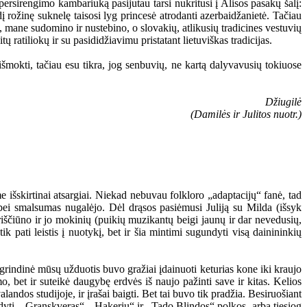
persirengimo kambariuką pasijutau tarsi nukritusi į Alisos pasakų šalį:
 rožinę suknelę taisosi lyg princesė atrodanti azerbaidžanietė. Tačiau
, mane sudomino ir nustebino, o slovakių, atlikusių tradicines vestuvių
tų ratiliokų ir su pasididžiavimu pristatant lietuviškas tradicijas.
šmokti, tačiau esu tikra, jog senbuvių, ne kartą dalyvavusių tokiuose
Džiugilė
(Damilės ir Julitos nuotr.)
šskirtinai atsargiai. Niekad nebuvau folkloro „adaptacijų“ fanė, tad
 bei smalsumas nugalėjo. Dėl drąsos pasiėmusi Juliją su Milda (išsyk
riščiūno ir jo mokinių (puikių muzikantų beigi jaunų ir dar nevedusių,
pati leistis į nuotykį, bet ir šia mintimi sugundyti visą dainininkių
agrindinė mūsų užduotis buvo gražiai įdainuoti keturias kone iki kraujo
o, bet ir suteikė daugybę erdvės iš naujo pažinti save ir kitas. Kelios
andos studijoje, ir įrašai baigti. Bet tai buvo tik pradžia. Besiruošiant
ldyti. „Granskveras“, „Hakerių“ ir „Tado Blindos“ polkos, arba tiesiog