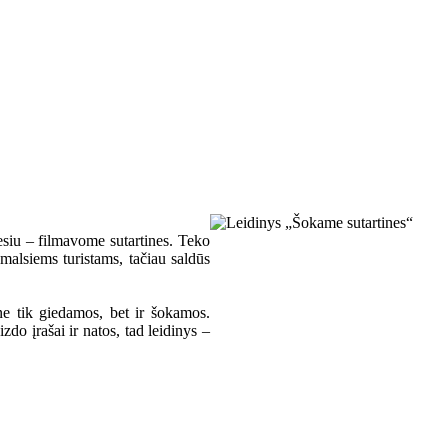
esiu – filmavome sutartines. Teko
smalsiems turistams, tačiau saldūs
 ne tik giedamos, bet ir šokamos.
zdo įrašai ir natos, tad leidinys –