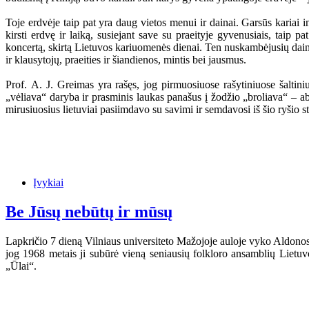
Toje erdvėje taip pat yra daug vietos menui ir dainai. Garsūs kariai i
kirsti erdvę ir laiką, susiejant save su praeityje gyvenusiais, taip 
koncertą, skirtą Lietuvos kariuomenės dienai. Ten nuskambėjusių dainų 
ir klausytojų, praeities ir šiandienos, mintis bei jausmus.
Prof. A. J. Greimas yra rašęs, jog pirmuosiuose rašytiniuose šaltini
„vėliava“ daryba ir prasminis laukas panašus į žodžio „broliava“ – a
mirusiuosius lietuviai pasiimdavo su savimi ir semdavosi iš šio ryšio st
Įvykiai
Be Jūsų nebūtų ir mūsų
Lapkričio 7 dieną Vilniaus universiteto Mažojoje auloje vyko Aldonos 
jog 1968 metais ji subūrė vieną seniausių folkloro ansamblių Lietu
„Ūlai“.