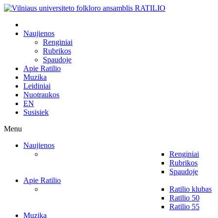
Naujienos
Renginiai
Rubrikos
Spaudoje
Apie Ratilio
Muzika
Leidiniai
Nuotraukos
EN
Susisiek
Menu
Naujienos
Renginiai
Rubrikos
Spaudoje
Apie Ratilio
Ratilio klubas
Ratilio 50
Ratilio 55
Muzika