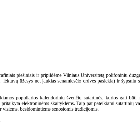
iniais piešiniais ir pripildėme Vilniaus Universitetą polifoniniu dūzg
ip, lėktuvų ūžesys net jaukias senamiesčio erdves pasiekia) ir šypsniu 
ikiamos populiarios kalendorinių švenčių sutartinės, kurios gali būti
 pritaikyta elektroninėms skaityklėms. Taip pat pateikiami sutartinių vai
r visiems, besidomintiems senosiomis tradicijomis.
e
.