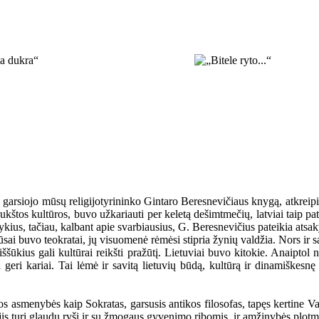
arsiojo mūsų religijotyrininko Gintaro Beresnevičiaus knygą, atkreipia
aukštos kultūros, buvo užkariauti per keletą dešimtmečių, latviai taip p
ykius, tačiau, kalbant apie svarbiausius, G. Beresnevičius pateikia atsa
ai buvo teokratai, jų visuomenė rėmėsi stipria žynių valdžia. Nors ir sa
iššūkius gali kultūrai reikšti pražūtį. Lietuviai buvo kitokie. Anaiptol
geri kariai. Tai lėmė ir savitą lietuvių būdą, kultūrą ir dinamiškes
kios asmenybės kaip Sokratas, garsusis antikos filosofas, tapęs kertine
jis turi glaudų ryšį ir su žmogaus gyvenimo ribomis, ir amžinybės plot