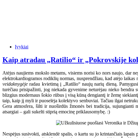
Įvykiai
Kaip atradau „Ratilio“ ir „Pokrovskije ko
Atėjus naujiems mokslo metams, visiems norisi ko nors naujo, dar nep
elektrokardiogramos rodiklių normas, nusprendžiau, kad atėjo laikas n
veidaknygėje
radau kvietimą į „Ratilio“ naujų narių dieną. Pamygusi 
turėčiau prisipažinti, jog niekada gyvenime neturėjau nieko bendra s
blizgius modernaus šokio rūbus į visą kūną dengiantį ir žemę siekiantį t
taip, kaip jį myli ir puoselėja kolektyvo senbuviai. Tačiau ilgai netru
Gera atmosfera, šilti ir nuoširdūs žmonės bei tradicija, sujungianti m
atsargiai – gali sukelti stiprią emocinę priklausomybę. :)
Nespėjus susivokti, atsklendė spalis, o kartu su jo krintančiais lapai