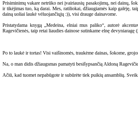
Prisiminimų vakare netrūko nei įvairiausių pasakojimų, nei dainų, šokių
ir tikėjimas tuo, ką darai. Mes, ratiliokai, džiaugiamės kaip galėję, t
dainą uoliai laukė vėluojančiųjų :)), visi drauge dainavome.
Pristatydama knygą „Medeina, elniai mus paliko“, autorė akcentavo
Ragevičienės, taip retai liaudies dainose sutinkame elnę devyniaragę 
Po to laukė ir tortas! Visi vaišinomės, traukėme dainas, šokome, grojom
Na, o man didis džiaugsmas pamatyti besišypsančią Aldoną Ragevičien
Ačiū, kad tuomet nepabūgote ir subūrėte tiek puikių ansamblių. Sve