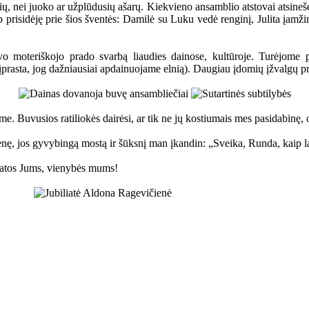
, nei juoko ar užplūdusių ašarų. Kiekvieno ansamblio atstovai atsinešė s
aip prisidėję prie šios šventės: Damilė su Luku vedė renginį, Julita įam
 moteriškojo prado svarbą liaudies dainose, kultūroje. Turėjome pr
(įprasta, jog dažniausiai apdainuojame elnią). Daugiau įdomių įžvalgų p
e. Buvusios ratiliokės dairėsi, ar tik ne jų kostiumais mes pasidabinę, 
ę, jos gyvybingą mostą ir šūksnį man įkandin: „Sveika, Runda, kaip lai
ikatos Jums, vienybės mums!