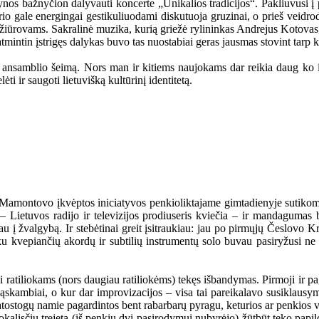
ynos bažnyčion dalyvauti koncerte „Unikalios tradicijos“. Pakliuvusi į 
o gale energingai gestikuliuodami diskutuoja gruzinai, o prieš veidrodį
ms žiūrovams. Sakralinė muzika, kurią griežė rylininkas Andrejus Kotovas
atmintin įstrigęs dalykas buvo tas nuostabiai geras jausmas stovint tarp ki
o ansamblio šeimą. Nors man ir kitiems naujokams dar reikia daug ko i
 ir saugoti lietuvišką kultūrinį identitetą.
amontovo įkvėptos iniciatyvos penkioliktajame gimtadienyje sutikome i
k – Lietuvos radijo ir televizijos prodiuseris kviečia – ir mandagumas
 į žvalgybą. Ir stebėtinai greit įsitraukiau: jau po pirmųjų Česlovo K
vepiančių akordų ir subtilių instrumentų solo buvau pasiryžusi ne tik 
si ratiliokams (nors daugiau ratiliokėms) tekęs išbandymas. Pirmoji ir p
sąskambiai, o kur dar improvizacijos – visa tai pareikalavo susiklausym
 atostogų namie pagardintos bent rabarbarų pyragu, keturios ar penkios val
kalisčių trejetą (iš penkių dvi pasirodymui nubyrėjo) žūtbūt teko papi