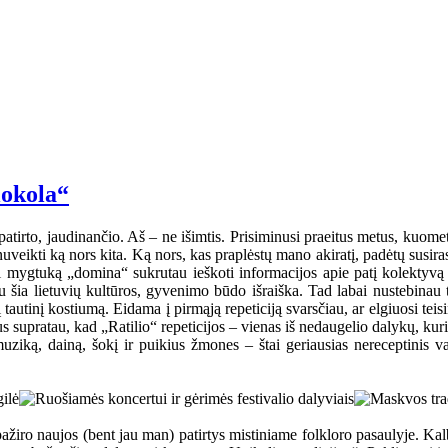
lokola“
atirto, jaudinančio. Aš – ne išimtis. Prisiminusi praeitus metus, kuom
uveikti ką nors kita. Ką nors, kas praplėstų mano akiratį, padėtų susira
mygtuką „domina“ sukrutau ieškoti informacijos apie patį kolektyvą ir
u šia lietuvių kultūros, gyvenimo būdo išraiška. Tad labai nustebinau t
autinį kostiumą. Eidama į pirmąją repeticiją svarsčiau, ar elgiuosi teisin
kus supratau, kad „Ratilio“ repeticijos – vienas iš nedaugelio dalykų, k
uziką, dainą, šokį ir puikius žmones – štai geriausias nereceptinis vais
s pažiro naujos (bent jau man) patirtys mistiniame folkloro pasaulyje. K