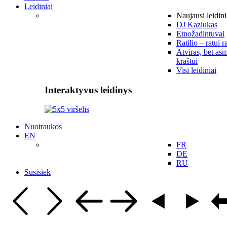
Leidiniai
Naujausi leidini
DJ Kaziukas
Etnožadintuvai
Ratilio – ratui r
Atviras, bet asm
kraštui
Visi leidiniai
Interaktyvus leidinys
Nuotraukos
EN
FR
DE
RU
Susisiek