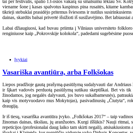
tai per festivalis, spalio 13-osios vakarą su smalsumu lėkiau Šv. Kotr
viename šone į kasas spalvotus kaspinus pina rusaitės, kitame kambari
tikrieji stebuklai prasidėjo pritemus šviesoms ir nutilus susirinkusie
dainas, skardūs balsai privertė išsižioti iš susižavėjimo. Bet labiausiai 
Labai džiaugiuosi, kad buvau priimta į Vilniaus universiteto folklor
renginiuose kaip „Pokrovskije kolokola“, padedami sugebėsime puoselėti
Įvykiai
Vasariška avantiūra, arba Folkšokas
Liepos pradžioje gautą prašymą-pasiūlymą sudalyvauti dar Andriaus M
ir šįkart vadovės perduotą pasiūlymą sutikau skeptiškai. Bet vis ti
žinodamos, jog negalės dalyvauti, jos buvo sukalbamesnės), patraukiau
kaip vis motyvuodavo mus Mokytojas), pasivadinusių „Čiutyta“, roku k
draugiją.
Ir iš tiesų, vasariška avantiūra įvyko. „Folkšokas 2017“ – taip vadino
žinomas dainas, tiksliau, jų aranžuotes. Kurgi iššūkis? Nauji ritmai, 
repeticijos (profesionalai daug laiko tam skirti negali), atsisakiusioms
išvykai į Klaipėdą, kur rugpjūčio viduryje vyko Didysis Koncertas, vo