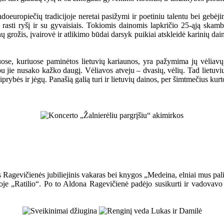
ndoeuropiečių tradicijoje neretai pasižymi ir poetiniu talentu bei gebėji
pat rasti ryšį ir su gyvaisiais. Tokiomis dainomis lapkričio 25-ąją sk
grožis, įvairovė ir atlikimo būdai darsyk puikiai atskleidė karinių dain
uose, kuriuose paminėtos lietuvių kariaunos, yra pažymima jų vėliavų 
bu jie nusako kažko daugį. Vėliavos atveju – dvasių, vėlių. Tad lietuvi
iprybės ir jėgų. Panašią galią turi ir lietuvių dainos, per šimtmečius kurt
Ragevičienės jubiliejinis vakaras bei knygos „Medeina, elniai mus paliko
voje „Ratilio“. Po to Aldona Ragevičienė padėjo susikurti ir vadovavo