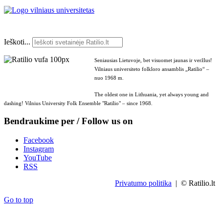
Ieškoti...
Seniausias Lietuvoje, bet visuomet jaunas ir veržlus!
Vilniaus universiteto folkloro ansamblis „Ratilio“ –
nuo 1968 m.
The oldest one in Lithuania, yet always young and
dashing! Vilnius University Folk Ensemble "Ratilio" – since 1968.
Bendraukime per / Follow us on
Facebook
Instagram
YouTube
RSS
Privatumo politika
| © Ratilio.lt
Go to top