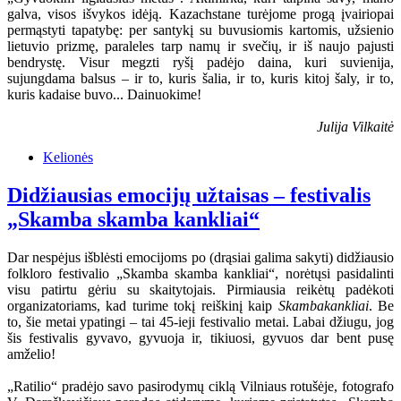
galva, visos išvykos idėją. Kazachstane turėjome progą įvairiopai
permąstyti tapatybę: per santykį su buvusiomis kartomis, užsienio
lietuvio prizmę, paraleles tarp namų ir svečių, ir iš naujo pajusti
bendrystę. Visur megzti ryšį padėjo daina, kuri suvienija,
sujungdama balsus – ir to, kuris šalia, ir to, kuris kitoj šaly, ir to,
kuris kadaise buvo... Dainuokime!
Julija Vilkaitė
Kelionės
Didžiausias emocijų užtaisas – festivalis
„Skamba skamba kankliai“
Dar nespėjus išblėsti emocijoms po (drąsiai galima sakyti) didžiausio
folkloro festivalio „Skamba skamba kankliai“, norėtųsi pasidalinti
visu patirtu gėriu su skaitytojais. Pirmiausia reikėtų padėkoti
organizatoriams, kad turime tokį reiškinį kaip
Skambakankliai
. Be
to, šie metai ypatingi – tai 45-ieji festivalio metai. Labai džiugu, jog
šis festivalis gyvavo, gyvuoja ir, tikiuosi, gyvuos dar bent pusę
amželio!
„Ratilio“ pradėjo savo pasirodymų ciklą Vilniaus rotušėje, fotografo