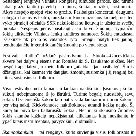
Šeštadienį renginys Vilniaus kongresų rūmuose parodė, kad turime
labai gražų tautinį paveldą – dainos, šokiai, muzika, kostiumai...
Akys nespėjo aprėpti viso to grožio. Pasibaigus koncertui, dauguma
subėgo į Lietuvos teatro, muzikos ir kino muziejaus kiemelį, nes ten
vyko pirmieji oficialūs SSK naktišokiai su lietuvių ir užsienio svečių
muzika. Nespėjus jiems pasibaigti, jau buvo žmonių, trypiančių
šokių aikštelėje Vilniaus lenkų kultūros namuose. Šokių entuziastai
išsiskirstė tik po 6-os valandos ryto! Smagu matyti tiek jaunų,
bendraujančių ir gerai šokančių žmonių po vienu stogu.
Festivalį „Ratilio“ uždarė pasirodymu L. Stuokos-Gucevičiaus
skvere bei dalyvių eisena nuo Rotušės iki S. Daukanto aikštės. Net
nespėji apsidairyti, o metų folkloro „atlaidai“ jau pasibaigė. Širdis
džiaugiasi, kai kasmet vis daugiau žmonių susirenka į šį renginį bei
kitus, susijusius su folkloru.
Viso festivalio metu labiausiai laukiau naktišokių. Įsisukus į šokių
sūkurį nebeįmanoma iš jo ištrūkti. Turime begalę nuostabių savų
šokių. Užsienietiški šokiai taip pat visada laukiami ir noriai šokami
per visą naktį. Kiekvienuose naktišokiuose atrandi kažką naujo. Šį
kartą tai buvo keli baltarusiški šokiai. Net ir iki skausmo žinomas
šokis skamba kažkaip nepažįstamai, atliekamas kitų muzikantų ir
ypač kitais instrumentais, pavyzdžiui, dūdmaišiu.
Skambakankliai
– tai renginys, kuris suvienija visus folkloristus ir