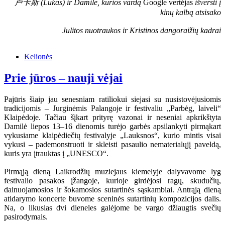
卢卡斯 (Lukas) ir Damilė, kurios vardą
Google vertėjas
išversti į
kinų kalbą atsisako
Julitos nuotraukos ir Kristinos dangoraižių kadrai
Kelionės
Prie jūros – nauji vėjai
Pajūris šiaip jau senesniam ratiliokui siejasi su nusistovėjusiomis
tradicijomis – Jurginėmis Palangoje ir festivaliu „Parbėg, laiveli“
Klaipėdoje. Tačiau šįkart prityrę vazonai ir neseniai apkrikštyta
Damilė liepos 13–16 dienomis turėjo garbės apsilankyti pirmąkart
vykusiame klaipėdiečių festivalyje „Lauksnos“, kurio mintis visai
vykusi – pademonstruoti ir skleisti pasaulio nematerialųjį paveldą,
kuris yra įtrauktas į „UNESCO“.
Pirmąją dieną Laikrodžių muziejaus kiemelyje dalyvavome lyg
festivalio pasakos įžangoje, kurioje girdėjosi ragų, skudučių,
dainuojamosios ir šokamosios sutartinės sąskambiai. Antrąją dieną
atidarymo koncerte buvome sceninės sutartinių kompozicijos dalis.
Na, o likusias dvi dieneles galėjome be vargo džiaugtis svečių
pasirodymais.