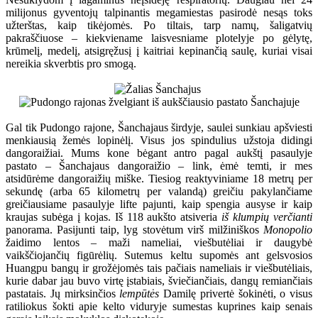
milijonus gyventojų talpinantis megamiestas pasirodė nesąs toks
užterštas, kaip tikėjomės. Po tiltais, tarp namų, šaligatvių
pakraščiuose – kiekviename laisvesniame plotelyje po gėlytę,
krūmelį, medelį, atsigręžusį į kaitriai kepinančią saulę, kuriai visai
nereikia skverbtis pro smogą.
Gal tik Pudongo rajone, Šanchajaus širdyje, saulei sunkiau apšviesti
menkiausią žemės lopinėlį. Visus jos spindulius užstoja didingi
dangoraižiai. Mums kone bėgant antro pagal aukštį pasaulyje
pastato – Šanchajaus dangoraižio – link, ėmė temti, ir mes
atsidūrėme dangoraižių miške. Tiesiog reaktyviniame 18 metrų per
sekundę (arba 65 kilometrų per valandą) greičiu pakylančiame
greičiausiame pasaulyje lifte pajunti, kaip spengia ausyse ir kaip
kraujas subėga į kojas. Iš 118 aukšto atsiveria
iš klumpių verčianti
panorama. Pasijunti taip, lyg stovėtum virš milžiniškos
Monopolio
žaidimo lentos – maži nameliai, viešbutėliai ir daugybė
vaikščiojančių figūrėlių. Sutemus keltu supomės ant gelsvosios
Huangpu bangų ir grožėjomės tais pačiais nameliais ir viešbutėliais,
kurie dabar jau buvo virtę įstabiais, šviečiančiais, dangų remiančiais
pastatais. Jų mirksinčios
lempūtės
Damilę privertė šokinėti, o visus
ratiliokus šokti apie kelto viduryje sumestas kuprines kaip senais