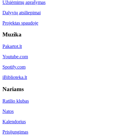
Užsiėmimų aprašymas
Dalyvių atsiliepimai
Projektas spaudoje
Muzika
Pakartot.lt
Youtube.com
Spotify.com
iBiblioteka.lt
Nariams
Ratilio klubas
Natos
Kalendorius
Prisijungimas