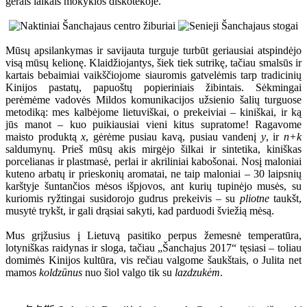
gerais laikais mokyklos diskotekoje.
Mūsų apsilankymas ir savijauta turguje turbūt geriausiai atspindėjo
visą mūsų kelionę. Klaidžiojantys, šiek tiek sutrikę, tačiau smalsūs ir
kartais bebaimiai vaikščiojome siauromis gatvelėmis tarp tradicinių
Kinijos pastatų, papuoštų popieriniais žibintais. Sėkmingai
perėmėme vadovės Mildos komunikacijos užsienio šalių turguose
metodiką: mes kalbėjome lietuviškai, o prekeiviai – kiniškai, ir ką
jūs manot – kuo puikiausiai vieni kitus supratome! Ragavome
maisto produktą
x
, gėrėme pusiau kavą, pusiau vandenį
y
, ir
n+k
saldumynų. Prieš mūsų akis mirgėjo šilkai ir sintetika, kiniškas
porcelianas ir plastmasė, perlai ir akriliniai kabošonai. Nosį maloniai
kuteno arbatų ir prieskonių aromatai, ne taip maloniai – 30 laipsnių
karštyje šuntančios mėsos išpjovos, ant kurių tupinėjo musės, su
kuriomis ryžtingai susidorojo gudrus prekeivis – su
pliotne
taukšt,
musytė trykšt, ir gali drąsiai sakyti, kad parduodi šviežią mėsą.
Mus grįžusius į Lietuvą pasitiko perpus žemesnė temperatūra,
lotyniškas raidynas ir sloga, tačiau „Šanchajus 2017“ tęsiasi – toliau
domimės Kinijos kultūra, vis rečiau valgome šaukštais, o Julita net
mamos
koldzūnus
nuo šiol valgo tik su
lazdzukėm
.