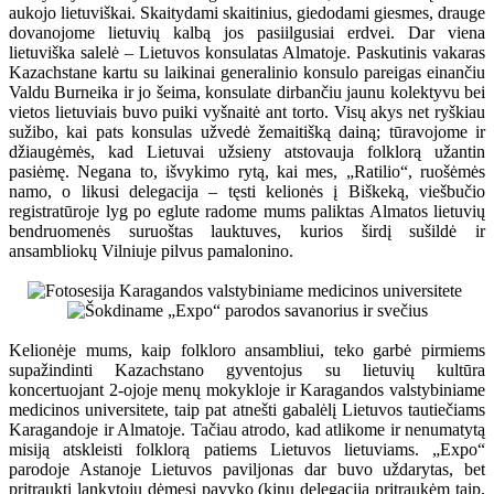
aukojo lietuviškai. Skaitydami skaitinius, giedodami giesmes, drauge
dovanojome lietuvių kalbą jos pasiilgusiai erdvei. Dar viena
lietuviška salelė – Lietuvos konsulatas Almatoje. Paskutinis vakaras
Kazachstane kartu su laikinai generalinio konsulo pareigas einančiu
Valdu Burneika ir jo šeima, konsulate dirbančiu jaunu kolektyvu bei
vietos lietuviais buvo puiki vyšnaitė ant torto. Visų akys net ryškiau
sužibo, kai pats konsulas užvedė žemaitišką dainą; tūravojome ir
džiaugėmės, kad Lietuvai užsieny atstovauja folklorą užantin
pasiėmę. Negana to, išvykimo rytą, kai mes, „Ratilio“, ruošėmės
namo, o likusi delegacija – tęsti kelionės į Biškeką, viešbučio
registratūroje lyg po eglute radome mums paliktas Almatos lietuvių
bendruomenės suruoštas lauktuves, kurios širdį sušildė ir
ansambliokų Vilniuje pilvus pamalonino.
Kelionėje mums, kaip folkloro ansambliui, teko garbė pirmiems
supažindinti Kazachstano gyventojus su lietuvių kultūra
koncertuojant 2-ojoje menų mokykloje ir Karagandos valstybiniame
medicinos universitete, taip pat atnešti gabalėlį Lietuvos tautiečiams
Karagandoje ir Almatoje. Tačiau atrodo, kad atlikome ir nenumatytą
misiją atskleisti folklorą patiems Lietuvos lietuviams. „Expo“
parodoje Astanoje Lietuvos paviljonas dar buvo uždarytas, bet
pritraukti lankytojų dėmesį pavyko (kinų delegaciją pritraukėm taip,