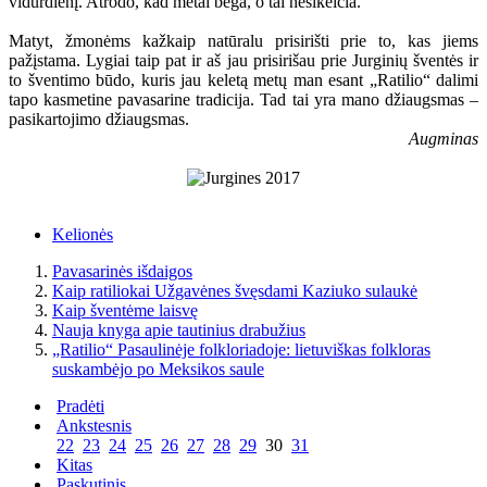
vidurdienį. Atrodo, kad metai bėga, o tai nesikeičia.
Matyt, žmonėms kažkaip natūralu prisirišti prie to, kas jiems
pažįstama. Lygiai taip pat ir aš jau prisirišau prie Jurginių šventės ir
to šventimo būdo, kuris jau keletą metų man esant „Ratilio“ dalimi
tapo kasmetine pavasarine tradicija. Tad tai yra mano džiaugsmas –
pasikartojimo džiaugsmas.
Augminas
Kelionės
Pavasarinės išdaigos
Kaip ratiliokai Užgavėnes švęsdami Kaziuko sulaukė
Kaip šventėme laisvę
Nauja knyga apie tautinius drabužius
„Ratilio“ Pasaulinėje folkloriadoje: lietuviškas folkloras
suskambėjo po Meksikos saule
Pradėti
Ankstesnis
22
23
24
25
26
27
28
29
30
31
Kitas
Paskutinis