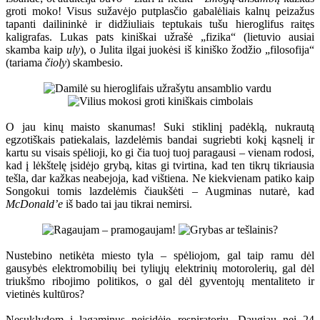
groti moko! Visus sužavėjo putplasčio gabalėliais kalnų peizažus
tapanti dailininkė ir didžiuliais teptukais tušu hieroglifus raitęs
kaligrafas. Lukas pats kiniškai užrašė „fizika“ (lietuvio ausiai
skamba kaip
uly
), o Julita ilgai juokėsi iš kiniško žodžio „filosofija“
(tariama
čioly
) skambesio.
O jau kinų maisto skanumas! Suki stiklinį padėklą, nukrautą
egzotiškais patiekalais, lazdelėmis bandai sugriebti kokį kąsnelį ir
kartu su visais spėlioji, ko gi čia tuoj tuoj paragausi – vienam rodosi,
kad į lėkštelę įsidėjo grybą, kitas gi tvirtina, kad ten tikrų tikriausia
tešla, dar kažkas neabejoja, kad vištiena. Ne kiekvienam patiko kaip
Songokui tomis lazdelėmis čiaukšėti – Augminas nutarė, kad
McDonald’e
iš bado tai jau tikrai nemirsi.
Nustebino netikėta miesto tyla – spėliojom, gal taip ramu dėl
gausybės elektromobilių bei tyliųjų elektrinių motorolerių, gal dėl
triukšmo ribojimo politikos, o gal dėl gyventojų mentaliteto ir
vietinės kultūros?
Nesuklydom į lagaminus neįsidėję respiratorių. Daugiau nei 24