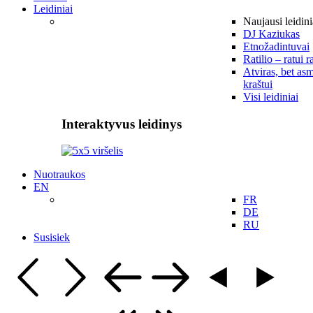
Leidiniai
Naujausi leidini
DJ Kaziukas
Etnožadintuvai
Ratilio – ratui r
Atviras, bet asm
kraštui
Visi leidiniai
Interaktyvus leidinys
Nuotraukos
EN
FR
DE
RU
Susisiek