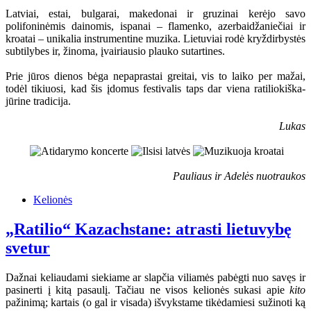
Latviai, estai, bulgarai, makedonai ir gruzinai kerėjo savo
polifoninėmis dainomis, ispanai – flamenko, azerbaidžaniečiai ir
kroatai – unikalia instrumentine muzika. Lietuviai rodė kryždirbystės
subtilybes ir, žinoma, įvairiausio plauko sutartines.
Prie jūros dienos bėga nepaprastai greitai, vis to laiko per mažai,
todėl tikiuosi, kad šis įdomus festivalis taps dar viena ratiliokiška-
jūrine tradicija.
Lukas
Pauliaus ir Adelės nuotraukos
Kelionės
„Ratilio“ Kazachstane: atrasti lietuvybę
svetur
Dažnai keliaudami siekiame ar slapčia viliamės pabėgti nuo savęs ir
pasinerti į kitą pasaulį. Tačiau ne visos kelionės sukasi apie
kito
pažinimą; kartais (o gal ir visada) išvykstame tikėdamiesi sužinoti ką