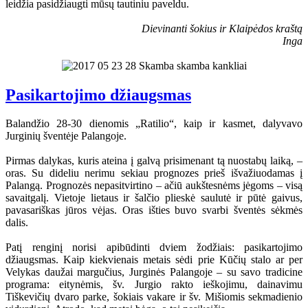
leidžia pasidžiaugti mūsų tautiniu paveldu.
Dievinanti šokius ir Klaipėdos kraštą
Inga
Pasikartojimo džiaugsmas
Balandžio 28-30 dienomis „Ratilio“, kaip ir kasmet, dalyvavo
Jurginių šventėje Palangoje.
Pirmas dalykas, kuris ateina į galvą prisimenant tą nuostabų laiką, –
oras. Su dideliu nerimu sekiau prognozes prieš išvažiuodamas į
Palangą. Prognozės nepasitvirtino – ačiū aukštesnėms jėgoms – visą
savaitgalį. Vietoje lietaus ir šalčio plieskė saulutė ir pūtė gaivus,
pavasariškas jūros vėjas. Oras išties buvo svarbi šventės sėkmės
dalis.
Patį renginį norisi apibūdinti dviem žodžiais: pasikartojimo
džiaugsmas. Kaip kiekvienais metais sėdi prie Kūčių stalo ar per
Velykas daužai margučius, Jurginės Palangoje – su savo tradicine
programa: eitynėmis, šv. Jurgio rakto ieškojimu, dainavimu
Tiškevičių dvaro parke, šokiais vakare ir šv. Mišiomis sekmadienio