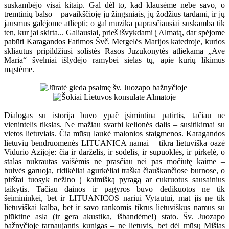
suskambėjo visai kitaip. Gal dėl to, kad klausėme nebe savo, o
tremtinių balso – pavaikščioję jų žingsniais, jų žodžius tardami, ir jų
jausmus galėjome atliepti; o gal muzika paprasčiausiai suskamba tik
ten, kur jai skirta... Galiausiai, prieš išvykdami į Almatą, dar spėjome
pabūti Karagandos Fatimos Švč. Mergelės Marijos katedroje, kurios
skliautus pripildžiusi solistės Rasos Juzukonytės atliekama „Ave
Maria“ švelniai išlydėjo ramybei sielas tų, apie kurių likimus
mąstėme.
Dialogas su istorija buvo ypač įsimintina patirtis, tačiau ne
vienintelis tikslas. Ne mažiau svarbi kelionės dalis – susitikimai su
vietos lietuviais. Čia mūsų laukė malonios staigmenos. Karagandos
lietuvių bendruomenės LITUANICA namai – tikra lietuviška oazė
Vidurio Azijoje: čia ir darželis, ir sodelis, ir sūpuoklės, ir pirkelė, o
stalas nukrautas vaišėmis ne prasčiau nei pas močiutę kaime –
bulvės garuoja, ridikėliai agurkėliai traška čiauškančiose burnose, o
pirštai tuosyk nežino į kaimišką pyragą ar cukruotus sausainius
taikytis. Tačiau dainos ir pagyros buvo dedikuotos ne tik
šeimininkei, bet ir LITUANICOS nariui Vytautui, mat jis ne tik
lietuviškai kalba, bet ir savo rankomis tikrus lietuviškus namus su
plūktine asla (ir gera akustika, išbandėme!) stato. Šv. Juozapo
bažnyčioje tarnaujantis kunigas – ne lietuvis, bet dėl mūsų Mišias