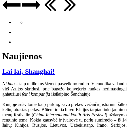
Naujienos
Lai lai, Shanghai!
Ni hao
– taip ratiliokus šiemet pasveikino ruduo. Vienuolika valandų
virš Azijos skridusi, prie bagažo konvejerio rankas nerimastingai
gniaužiusi
feini kompanija
išsilaipino Šanchajuje.
Kinijoje sušvitome kaip pirklių, savo prekes vežančių istoriniu šilko
keliu, atrastas perlas. Būtent tokia buvo Kinijos tarptautinio jaunimo
menų festivalio (
China International Youth Arts Festival
) uždarymo
renginio tema. Kokia gausybė ir įvairovė tų perlų sumirgėjo – iš 14
šalių: Kinijos, Rusijos, Lietuvos, Uzbekistano, Irano, Serbijos,