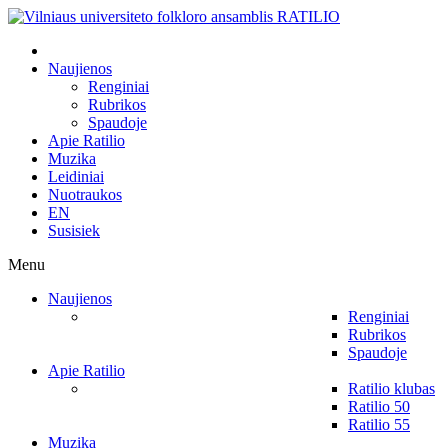
Naujienos
Renginiai
Rubrikos
Spaudoje
Apie Ratilio
Muzika
Leidiniai
Nuotraukos
EN
Susisiek
Menu
Naujienos
Renginiai
Rubrikos
Spaudoje
Apie Ratilio
Ratilio klubas
Ratilio 50
Ratilio 55
Muzika