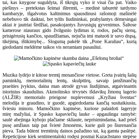
tai, kas knygose suguldyta, iš tikrųjų vyko ir visai čia pat. Vaiko
piešinys – pretekstas šeimai ištremti, – medinė taburetė tardymo
kambaryje, išgalvotus kaltinimus spausdinusi rašomoji mašinėlė
nebebuvo tik daiktai, bet tylūs liudininkai, prabylantys dėmesingai
akiai ir jautriai širdžiai, pasakojantys žuvusiųjų gyvenimus. Šaltose
kamerose niauraus gido žvilgsnio lydimas ir, rodos, pačių sienų,
prisigėrusių kančios, spaudžiamas, nejučia imi matuoti ir savo drąsą,
tikėjimą, ištikimybę... Slogumą pakėlė tik „Pone Karaliau“, kurią
giedodami meldėme taikos vis neramiam pasauliui.
Muzika lydėjo ir kitose tremtį menančiose vietose. Greta įvairių šalių
paminklų, memorialinių lentų, skulptūrų, savaip įamžinančių
praeities įvykius, daina man atrodė gyvas liudijimas, atgaivinantis
istorinius skaudulius. Akmolinsko tėvynės išdavikų žmonų lagerio
(ALŽIR) memorialo prieigose nuplevenusi „Kryžiau šventas“
melodija ir graudino, ir guodė, apgiedodama kančią susitaikiusiu,
šviesiu minoru. Mamočkino kapinėse, kuriose palaidoti lageryje
mirę mažyliai, ir Spasko kapaviečių lauke – apgaulinga ramybė:
saulė abejinga kybojo plačiame skliaute, neprisimindama, kad prieš
pusę amžiaus taip pat švietė žmonėms, kurie guli po šiurenančia
pieva. Tada būtent tremtinių dainos pažadino tai, ką gamta paslėpė.
Repeticijose kiek sentimentaloki rodęsi posmai Kazachstano stepėse