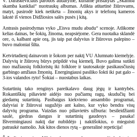
V. Daraškevičiaus parodos atidaryme, kuriame pristatytas „Skamba
skamba kankliai“ nuotraukų albumas. Atlikta atitartinė žiūrovams,
matyt, pasirodė kiek netikėta – žmonių akys ir telefonų kameros
lakstė iš vienos Didžiosios salės pusės į kitą.
Antrasis pasirodymas vyko „Eisva mudu abudu“ scenoje. Atlikome
kelias dainas, be šokių, žinoma, neapsiėjome. Gera nuotaika sklandė
ore, o, kalbant apie orą, jis taip pat dalyvius ir žiūrovus palepino –
buvo maloniai šilta.
Ketvirtadienį dainavom ir šokom per naktį VU Alumnato kiemelyje.
Dalyvių ir žiūrovų būrys pripildė visą kiemelį. Buvo galima sutikti
nuo mažiausių folkloristų iki folklore ir tautosakoje pasikausčiusių
garbingo amžiaus žmonių. Energingiausi pasiliko šokti iki pat galo –
3-ios valandos ryto! Šokiai – nuostabus laikas.
Sutartinių tako renginys pareikalavo daug jėgų ir kantrybės.
Rokantiškių piliavietė aidėjo nuo pučiamų ragų, skudučių bei
giedamų sutartinių. Pasibaigus kiekvieno ansamblio programai,
dalyviai ir žiūrovai sugužėjo ant kalno, kur vyko bendra visų
dalyvių programa. Vaizdas nuo piliavietės užburia: besileidžianti
saulė, giedras dangus ir sutartinių gaudesys – pasaka!
Ištvermingiausi naktį dar nubildėjo į naktišokius, o mieguisti
patraukė namolio. Juk kitos dienos rytą – generalinė repeticija!