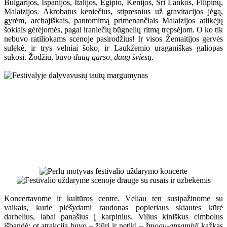
Bulgarijos, Ispanijos, Italijos, Egipto, Kenijos, Šri Lankos, Filipinų,
Malaizijos. Akrobatus keniečius, stipresnius už gravitacijos jėgą,
gyrėm, archajiškais, pantomimą primenančiais Malaizijos atlikėjų
šokiais gėrėjomės, pagal iraniečių būgnelių ritmą trepsėjom. O ko tik
nebuvo ratiliokams scenoje pasirodžius! Ir visos Žemaitijos gervės
sulėkė, ir trys velniai šoko, ir Laukžemio uraganiškas galiopas
sukosi. Žodžiu, buvo
daug garso, daug šviesų
.
Koncertavome ir kultūros centre. Vėliau ten susipažinome su
vaikais, kurie plėšydami raudonas popieriaus skiautes kūrė
darbelius, labai panašius į karpinius. Vilius kiniškus cimbolus
išbandė; ot atrakcija buvo – žiūri ir netiki –
žmogų-ansamblį
kažkas