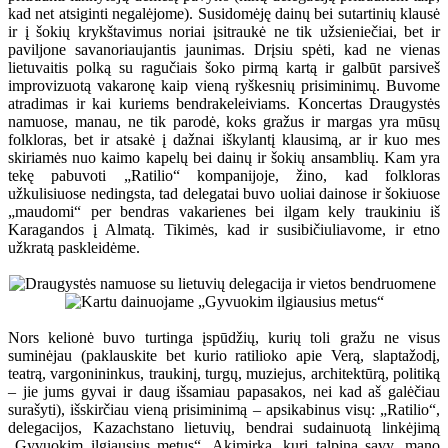
kad net atsiginti negalėjome). Susidomėję dainų bei sutartinių klausė
ir į šokių krykštavimus noriai įsitraukė ne tik užsieniečiai, bet ir
paviljone savanoriaujantis jaunimas. Drįsiu spėti, kad ne vienas
lietuvaitis polką su ragučiais šoko pirmą kartą ir galbūt parsiveš
improvizuotą vakaronę kaip vieną ryškesnių prisiminimų. Buvome
atradimas ir kai kuriems bendrakeleiviams. Koncertas Draugystės
namuose, manau, ne tik parodė, koks gražus ir margas yra mūsų
folkloras, bet ir atsakė į dažnai iškylantį klausimą, ar ir kuo mes
skiriamės nuo kaimo kapelų bei dainų ir šokių ansamblių. Kam yra
tekę pabuvoti „Ratilio“ kompanijoje, žino, kad folkloras
užkulisiuose nedingsta, tad delegatai buvo uoliai dainose ir šokiuose
„maudomi“ per bendras vakarienes bei ilgam kely traukiniu iš
Karagandos į Almatą. Tikimės, kad ir susibičiuliavome, ir etno
užkratą paskleidėme.
Nors kelionė buvo turtinga įspūdžių, kurių toli gražu ne visus
suminėjau (paklauskite bet kurio ratilioko apie Verą, slaptažodį,
teatrą, vargonininkus, traukinį, turgų, muziejus, architektūrą, politiką
– jie jums gyvai ir daug išsamiau papasakos, nei kad aš galėčiau
surašyti), išskirčiau vieną prisiminimą – apsikabinus visų: „Ratilio“,
delegacijos, Kazachstano lietuvių, bendrai sudainuotą linkėjimą
„Gyvuokim ilgiausius metus“. Akimirka, kuri talpina savy, mano